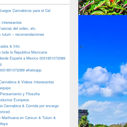
Juegos Cannabicos para el Cel
s interesantes
uerzas del orden, etc.
s tulum – recomendaciones
ados & Info
a toda la Republica Mexicana
desde España a Mexico 0031851072089
p
0031851072089 whatsapp
Cannabica & Videos Interesantes
 equipo
Pensamiento y Filosofia
roductos Europeos
ia Cannabica & Comida por encargo
orized
e Marihuana en Cancun & Tulum &
 Maya