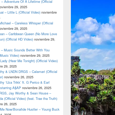
 – Adventure Of A Lifetime (Official
oviembre 29, 2025
i – Little L (Official Video)
noviembre
5
ichael – Careless Whisper (Official
oviembre 29, 2025
cean – Caribbean Queen (No More Love
un) (Official HD Video)
noviembre 29,
t – Music Sounds Better With You
l Music Video)
noviembre 29, 2025
Lady (Hear Me Tonight) (Official Video)
re 29, 2025
thy & LNDN DRGS – Calamari (Official
er)
noviembre 26, 2025
hy ‘Uza Trikk’ ft. G Perico & Earl
starring A$AP
noviembre 26, 2025
GS, Jay Worthy & Sean House –
a (Official Video) (feat. Trae tha Truth)
re 26, 2025
 Me Now/Bonafide Hustler – Young Buck
24, 2025