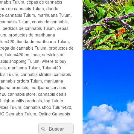
annabis Tulum, cepas de cannabis
mpra de cannabis Tulum, dónde
 de cannabis Tulum, marihuana Tulum,
cannabis Tulum, cepas de cannabis,
, pedidos de cannabis Tulum, cepas
lum, productos de marihuana
Tulum420, tienda de marihuana Tulum,
trega de cannabis Tulum, productos de
, Tulum420 en línea, servicios de
abis shopping Tulum, where to buy
eals, marijuana Tulum, Tulum420
is Tulum, cannabis strains, cannabis
cannabis orders Tulum, marijuana
juana products, marijuana services
420 cannabis store, cannabis deals
high-quality products, top Tulum
rvices Tulum, cannabis shop Tulum420,
THC Cannabis Tulum, Online Cannabis
Buscar
Buscar