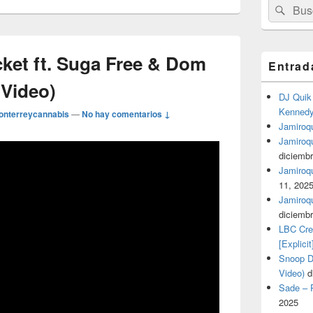
Buscar
Busc
por:
cket ft. Suga Free & Dom
Entrad
 Video)
DJ Quik 
Kennedy 
onterreycannabis
—
No hay comentarios ↓
Jamiroqu
Jamiroq
diciembr
Jamiroqua
11, 202
Jamiroqu
diciembr
LBC Cre
[Explicit
Snoop Do
Video)
d
Sade – P
2025