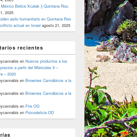
 México Belice Xcalak || Quintana Roo.
21, 2025
 piden asilo humanitario en Quintana Roo
onflicto actual en Israel
agosto 21, 2025
arios recientes
eycannabis
en
Nuevos productos a los
precios a partir del Miercoles 9 –
re – 2020
eycannabis
en
Brownies Cannábicos a la
eycannabis
en
Brownies Cannábicos a la
eycannabis
en
Fire OG
eycannabis
en
Psicodelicia OD
rías