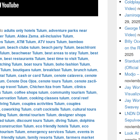
Coldplay
Video)
n
Jamiroqua
29, 202
George M
do
adults only hotels Tulum
,
adventure parks near
Video)
n
fer Tulum
,
Aldea Zama
,
all-inclusive Tulum
,
Billy O
ies Tulum
,
ATM Tulum
,
ATV tours Tulum
,
bamboo
lum
,
beach clubs tulum
,
beach party Tulum
,
beachfront
on the R
 Tulum
,
beachwear Tulum
,
best areas to stay Tulum
,
best
2025
um
,
best restaurants Tulum
,
best time to visit Tulum
,
Stardus
tching Tulum
,
boat tours Tulum
,
boho fashion Tulum
,
(Officia
 Tulum
,
boutiques tulum
,
breakfast Tulum
,
brunch tulum
,
Modjo – 
ntal Tulum
,
cash or card Tulum
,
cenote calavera
,
cenote
noviemb
lum
,
Cenote Dos Ojos
,
cenote tours Tulum
,
cenote zacil-
ap travel Tulum
,
Chichen Itza from Tulum
,
clinics
Jay Wor
s Tulum
,
coffee shops tulum
,
community tourism Tulum
,
Visualiz
servation Tulum
,
cooking classes tulum
,
coral reef
Jay Wort
living Tulum
,
couples activities Tulum
,
couples
Swavey 
,
coworking Tulum
,
craft cocktails Tulum
,
cultural tours
LNDN DR
ling Tulum
,
dental tourism Tulum
,
designer shops
Sepulved
mad tulum
,
discount tours Tulum
,
diving Tulum
,
dolphins
construction Tulum
,
eco friendly hotels Tulum
,
eco
noviemb
 tourism Tulum
,
emergency services Tulum
,
events in
Look At
 friendly tulum
,
family resorts Tulum
,
farmers market
agosto 