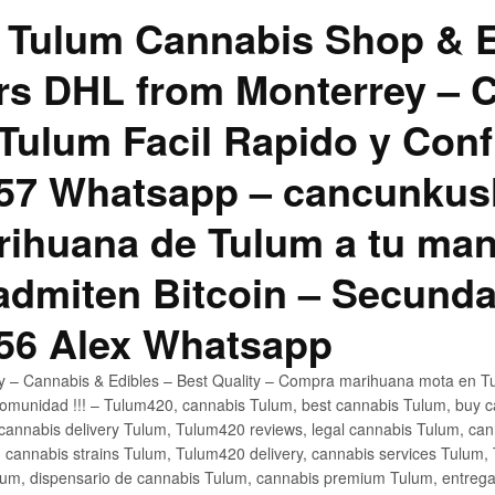
 Tulum Cannabis Shop & E
hrs DHL from Monterrey –
Tulum Facil Rapido y Conf
57 Whatsapp – cancunku
rihuana de Tulum a tu man
 admiten Bitcoin – Secunda
56 Alex Whatsapp
ly – Cannabis & Edibles – Best Quality – Compra marihuana mota en Tu
omunidad !!! – Tulum420, cannabis Tulum, best cannabis Tulum, buy 
annabis delivery Tulum, Tulum420 reviews, legal cannabis Tulum, cann
 cannabis strains Tulum, Tulum420 delivery, cannabis services Tulum,
um, dispensario de cannabis Tulum, cannabis premium Tulum, entreg