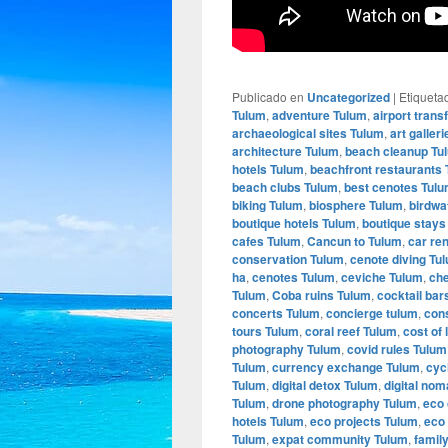
Publicado en
Uncategorized
|
Etiqueta
Tulum
,
adventure Tulum
,
airport trans
archaeological sites Tulum
,
art galler
architecture Tulum
,
beach cleanup Tu
hotels Tulum
,
beachfront restaurants
beach clubs Tulum
,
best cenotes Tul
biking Tulum
,
biosphere Tulum
,
birdwa
boutique hotels Tulum
,
boutique stays
cafes Tulum
,
Cancun to Tulum
,
car re
conservation Tulum
,
cenote diving Tu
ha
,
cenotes Tulum
,
ceviche Tulum
,
che
Tulum
,
Coba ruins Tulum
,
cocktail bar
concerts Tulum
,
concierge tulum
,
con
tours Tulum
,
coral reef Tulum
,
cost of 
photography Tulum
,
covid rules Tulum
Tulum
,
currency exchange Tulum
,
cyc
Tulum
,
digital detox Tulum
,
digital no
Tulum
,
drone photography Tulum
,
eco 
hotels Tulum
,
eco projects Tulum
,
eco
Tulum
,
expat community Tulum
,
family