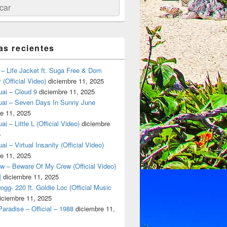
ar
as recientes
– Life Jacket ft. Suga Free & Dom
(Official Video)
diciembre 11, 2025
ai – Cloud 9
diciembre 11, 2025
uai – Seven Days In Sunny June
e 11, 2025
i – Little L (Official Video)
diciembre
5
ai – Virtual Insanity (Official Video)
e 11, 2025
w – Beware Of My Crew (Official Video)
]
diciembre 11, 2025
gg- 220 ft. Goldie Loc (Official Music
iciembre 11, 2025
aradise – Official – 1988
diciembre 11,