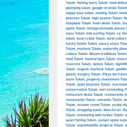
Tulum
,
fishing tours Tulum
,
food deliv
glamping tulum
,
google reviews Tulum
happy hour tulum
,
healing Tulum
,
heal
beaches Tulum
,
high season Tulum
,
hi
hospitals Tulum
,
hotel deals Tulum
,
hu
spots Tulum
,
instagrammable places 
tours Tulum
,
kite surfing Tulum
,
La Vel
tulum
,
local crafts Tulum
,
local cultur
luxury hotels Tulum
,
luxury stays Tul
Tulum
,
markets Tulum
,
maternity pho
culture Tulum
,
Mayan traditions Tulum
food Tulum
,
mezcal bars Tulum
,
mezca
reserves Tulum
,
nature Tulum
,
nightli
Tulum
,
organic markets Tulum
,
paddle
plastic surgery Tulum
,
Playa del Carm
tours Tulum
,
property investment Tul
Tulum
,
quiet beaches Tulum
,
real est
conservation Tulum
,
reef snorkeling 
restaurant deals Tulum
,
restaurants i
restaurants Tulum
,
romantic Tulum
,
s
Tulum
,
scooter rental Tulum
,
scuba di
Tulum
,
shopping tulum
,
Sian Ka’an
,
Si
Tulum
,
snorkeling with turtles Tulum
,
s
sport fishing Tulum
,
sunset spots tul
Tulum
,
sustainability projects Tulum
,
s