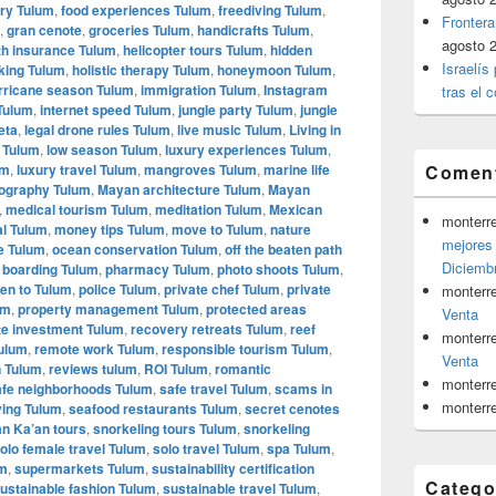
ery Tulum
,
food experiences Tulum
,
freediving Tulum
,
Frontera
,
gran cenote
,
groceries Tulum
,
handicrafts Tulum
,
agosto 
th insurance Tulum
,
helicopter tours Tulum
,
hidden
Israelís
king Tulum
,
holistic therapy Tulum
,
honeymoon Tulum
,
rricane season Tulum
,
immigration Tulum
,
Instagram
tras el c
Tulum
,
internet speed Tulum
,
jungle party Tulum
,
jungle
eta
,
legal drone rules Tulum
,
live music Tulum
,
Living in
e Tulum
,
low season Tulum
,
luxury experiences Tulum
,
um
,
luxury travel Tulum
,
mangroves Tulum
,
marine life
Coment
tography Tulum
,
Mayan architecture Tulum
,
Mayan
,
medical tourism Tulum
,
meditation Tulum
,
Mexican
monterr
l Tulum
,
money tips Tulum
,
move to Tulum
,
nature
mejores 
fe Tulum
,
ocean conservation Tulum
,
off the beaten path
Diciemb
 boarding Tulum
,
pharmacy Tulum
,
photo shoots Tulum
,
en to Tulum
,
police Tulum
,
private chef Tulum
,
private
monterr
um
,
property management Tulum
,
protected areas
Venta
ate investment Tulum
,
recovery retreats Tulum
,
reef
monterr
Tulum
,
remote work Tulum
,
responsible tourism Tulum
,
Venta
n Tulum
,
reviews tulum
,
ROI Tulum
,
romantic
monterr
afe neighborhoods Tulum
,
safe travel Tulum
,
scams in
monterr
ving Tulum
,
seafood restaurants Tulum
,
secret cenotes
an Ka’an tours
,
snorkeling tours Tulum
,
snorkeling
olo female travel Tulum
,
solo travel Tulum
,
spa Tulum
,
um
,
supermarkets Tulum
,
sustainability certification
Catego
ustainable fashion Tulum
,
sustainable travel Tulum
,