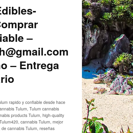
dibles-
 Comprar
iable –
sh@gmail.com
o – Entrega
rio
lum rapido y confiable desde hace
cannabis Tulum, Tulum cannabis
abis products Tulum, high-quality
 Tulum420, cannabis Tulum, mejor
a de cannabis Tulum, reseñas