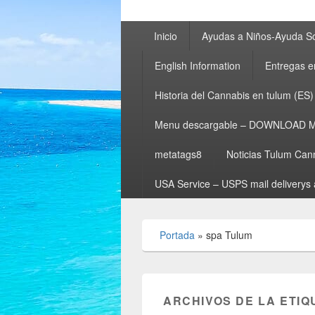
Menú
Inicio
Ayudas a Niños-Ayuda So
principal
English Information
Entregas e
Historia del Cannabis en tulum (ES)
Menu descargable – DOWNLOAD 
metatags8
Noticias Tulum Can
USA Service – USPS mail deliverys 
Portada
»
spa Tulum
ARCHIVOS DE LA ETIQ