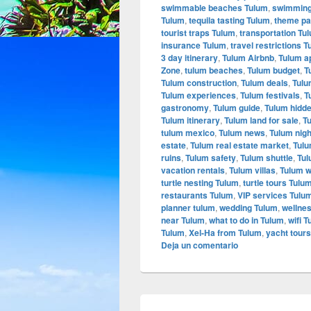
swimmable beaches Tulum
,
swimming
Tulum
,
tequila tasting Tulum
,
theme pa
tourist traps Tulum
,
transportation Tu
insurance Tulum
,
travel restrictions 
3 day itinerary
,
Tulum Airbnb
,
Tulum a
Zone
,
tulum beaches
,
Tulum budget
,
T
Tulum construction
,
Tulum deals
,
Tulu
Tulum experiences
,
Tulum festivals
,
T
gastronomy
,
Tulum guide
,
Tulum hidd
Tulum itinerary
,
Tulum land for sale
,
Tu
tulum mexico
,
Tulum news
,
Tulum nigh
estate
,
Tulum real estate market
,
Tulu
ruins
,
Tulum safety
,
Tulum shuttle
,
Tul
vacation rentals
,
Tulum villas
,
Tulum w
turtle nesting Tulum
,
turtle tours Tulu
restaurants Tulum
,
VIP services Tulu
planner tulum
,
wedding Tulum
,
wellnes
near Tulum
,
what to do in Tulum
,
wifi 
Tulum
,
Xel-Ha from Tulum
,
yacht tour
Deja un comentario