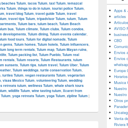
 beaches Tulum
,
tacos Tulum
,
taxi Tulum
,
temazcal
rks Tulum
,
things to do in tulum
,
tourist police Tulum
,
Apps & 
lum
,
travel blog Tulum
,
travel guide Tulum
,
travel
articles
Tulum
,
travel tips Tulum
,
tripadvisor Tulum
,
tulum
,
Tulum
Articulo
partments
,
Tulum bars
,
tulum beach
,
Tulum Beach
AVISO F
ulum bus
,
Tulum climate
,
Tulum clubs
,
Tulum condos
,
m developments
,
Tulum dining
,
Tulum events calendar
,
busines
ulum food tours
,
Tulum for digital nomads
,
Tulum
CBD
en gems
,
Tulum homes
,
Tulum hotels
,
Tulum influencers
,
Comunic
lum long term rentals
,
Tulum map
,
Tulum Mayan ruins
,
Envios 
tlife
,
Tulum packing list
,
Tulum Pueblo
,
Tulum real
Envios 
m rentals
,
Tulum resorts
,
Tulum Restaurants
,
tulum
whatsap
um sunsets
,
Tulum tips
,
tulum travel
,
Tulum Uber
,
Tulum
eather
,
Tulum weddings
,
turtle conservation Tulum
,
Europa 
m
,
turtles Tulum
,
vegan restaurants Tulum
,
vegetarian
Horarios
m
,
visas Mexico Tulum
,
volunteering Tulum
,
wedding
Musica 
s retreats tulum
,
wellness Tulum
,
whale shark tours
Nuestro
Tulum
,
wildlife Tulum
,
wine tasting tulum
,
Xcaret from
Nuestro 
s Tulum
,
yoga retreats Tulum
,
yoga Tulum
,
zipline Tulum
|
Otros p
Panader
Uncateg
Venta d
Riviera