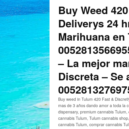
Buy Weed 420
Deliverys 24 
Marihuana en 
005281356695
– La mejor ma
Discreta – Se
005281327697
Buy weed in Tulum 420 Fast & Discret
mas de 3 años dando amor a toda la c
dispensary, premium cannabis Tulum, c
cannabis Tulum, Tulum cannabis shop,
cannabis Tulum, comprar cannabis Tul