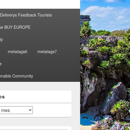
por:
Deliverys Feedback Tourists
ise BUY EUROPE
ty
metatags6
metatags7
e
nabis Community
os