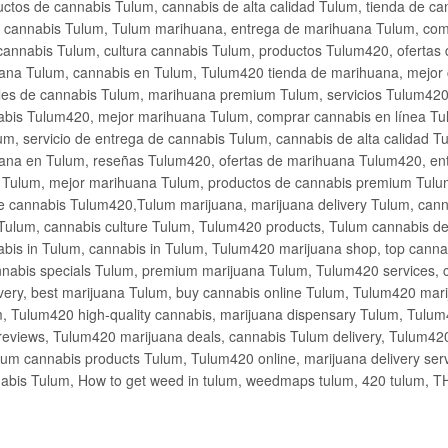
ctos de cannabis Tulum, cannabis de alta calidad Tulum, tienda de c
de cannabis Tulum, Tulum marihuana, entrega de marihuana Tulum, co
cannabis Tulum, cultura cannabis Tulum, productos Tulum420, ofertas
na Tulum, cannabis en Tulum, Tulum420 tienda de marihuana, mejor 
les de cannabis Tulum, marihuana premium Tulum, servicios Tulum420
abis Tulum420, mejor marihuana Tulum, comprar cannabis en línea Tu
m, servicio de entrega de cannabis Tulum, cannabis de alta calidad 
ana en Tulum, reseñas Tulum420, ofertas de marihuana Tulum420, en
s Tulum, mejor marihuana Tulum, productos de cannabis premium Tulum
e cannabis Tulum420,Tulum marijuana, marijuana delivery Tulum, cann
Tulum, cannabis culture Tulum, Tulum420 products, Tulum cannabis d
bis in Tulum, cannabis in Tulum, Tulum420 marijuana shop, top cannab
nabis specials Tulum, premium marijuana Tulum, Tulum420 services, 
very, best marijuana Tulum, buy cannabis online Tulum, Tulum420 mari
m, Tulum420 high-quality cannabis, marijuana dispensary Tulum, Tulum
eviews, Tulum420 marijuana deals, cannabis Tulum delivery, Tulum420 
ium cannabis products Tulum, Tulum420 online, marijuana delivery se
abis Tulum, How to get weed in tulum, weedmaps tulum, 420 tulum, 