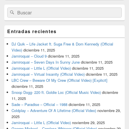
lateral
primaria
Buscar
Buscar
por:
Entradas recientes
DJ Quik – Life Jacket ft. Suga Free & Dom Kennedy (Official
Video)
diciembre 11, 2025
Jamiroquai – Cloud 9
diciembre 11, 2025
Jamiroquai – Seven Days In Sunny June
diciembre 11, 2025
Jamiroquai – Little L (Official Video)
diciembre 11, 2025
Jamiroquai – Virtual Insanity (Official Video)
diciembre 11, 2025
LBC Crew – Beware Of My Crew (Official Video) [Explicit]
diciembre 11, 2025
Snoop Dogg- 220 ft. Goldie Loc (Official Music Video)
diciembre
11, 2025
Sade – Paradise – Official – 1988
diciembre 11, 2025
Coldplay – Adventure Of A Lifetime (Official Video)
noviembre 29,
2025
Jamiroquai – Little L (Official Video)
noviembre 29, 2025
George Michael – Careless Whisper (Official Video)
noviembre 29,