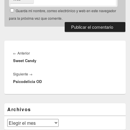
Guarda mi nombre, correo electrónico y web en este navegador
para la próxima vez que comente.
Navegación
de
Entrada
←
Anterior
entradas
Sweet Candy
anterior:
Entrada
Siguiente
→
Psicodelicia OD
siguiente:
El
Archivos
área
de
widget
Archivos
barra