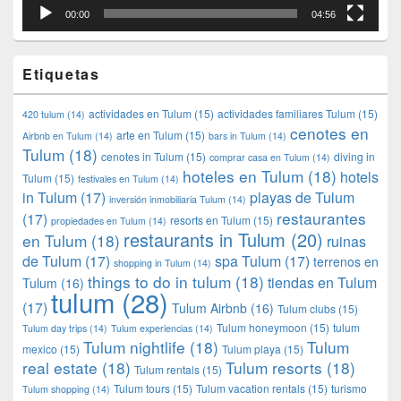
00:00
04:56
Etiquetas
actividades en Tulum
(15)
actividades familiares Tulum
(15)
420 tulum
(14)
cenotes en
arte en Tulum
(15)
Airbnb en Tulum
(14)
bars in Tulum
(14)
Tulum
(18)
cenotes in Tulum
(15)
diving in
comprar casa en Tulum
(14)
hoteles en Tulum
(18)
hotels
Tulum
(15)
festivales en Tulum
(14)
in Tulum
(17)
playas de Tulum
inversión inmobiliaria Tulum
(14)
restaurantes
(17)
resorts en Tulum
(15)
propiedades en Tulum
(14)
restaurants in Tulum
(20)
en Tulum
(18)
ruinas
de Tulum
(17)
spa Tulum
(17)
terrenos en
shopping in Tulum
(14)
things to do in tulum
(18)
tiendas en Tulum
Tulum
(16)
tulum
(28)
(17)
Tulum Airbnb
(16)
Tulum clubs
(15)
Tulum honeymoon
(15)
tulum
Tulum day trips
(14)
Tulum experiencias
(14)
Tulum nightlife
(18)
Tulum
mexico
(15)
Tulum playa
(15)
real estate
(18)
Tulum resorts
(18)
Tulum rentals
(15)
Tulum tours
(15)
Tulum vacation rentals
(15)
turismo
Tulum shopping
(14)