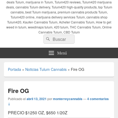
deals Tulum, marijuana in Tulum, Tulum420 reviews, Tulum420 marijuana
deals, cannabis Tulum delivery, Tulum420 high-quality products, top Tulum
cannabis, best Tulum marijuana, premium cannabis products Tulum,
Tulum420 online, marijuana delivery services Tulum, cannabis shop
Tulum420, Kaufen Cannabis Tulum, Acheter Cannabis Tulum, How to get
weed in tulum, weedmaps tulum, 420 tulum, THC Cannabis Tulum, Online
Cannabis Tulum, CBD Tulum
Buscar
Buscar
por:
Menú
Portada
»
Noticias Tulum Cannabis
»
Fire OG
Fire OG
Publicado el
abril 13, 2021
por
monterreycannabis
—
4 comentarios
↓
PRECIO $1250 OZ, $650 1/20Z