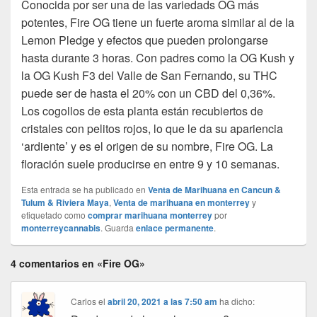
Conocida por ser una de las variedads OG más
potentes, Fire OG tiene un fuerte aroma similar al de la
Lemon Pledge y efectos que pueden prolongarse
hasta durante 3 horas. Con padres como la OG Kush y
la OG Kush F3 del Valle de San Fernando, su THC
puede ser de hasta el 20% con un CBD del 0,36%.
Los cogollos de esta planta están recubiertos de
cristales con pelitos rojos, lo que le da su apariencia
‘ardiente’ y es el origen de su nombre, Fire OG. La
floración suele producirse en entre 9 y 10 semanas.
Esta entrada se ha publicado en
Venta de Marihuana en Cancun &
Tulum & Riviera Maya
,
Venta de marihuana en monterrey
y
etiquetado como
comprar marihuana monterrey
por
monterreycannabis
. Guarda
enlace permanente
.
4 comentarios en «Fire OG»
Carlos
el
abril 20, 2021 a las 7:50 am
ha dicho: