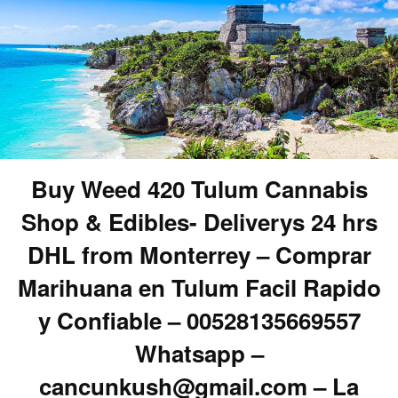
Buy Weed 420 Tulum Cannabis
Shop & Edibles- Deliverys 24 hrs
DHL from Monterrey – Comprar
Marihuana en Tulum Facil Rapido
y Confiable – 00528135669557
Whatsapp –
cancunkush@gmail.com – La