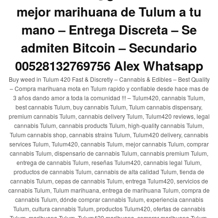
mejor marihuana de Tulum a tu
mano – Entrega Discreta – Se
admiten Bitcoin – Secundario
00528132769756 Alex Whatsapp
Buy weed in Tulum 420 Fast & Discretly – Cannabis & Edibles – Best Quality
– Compra marihuana mota en Tulum rapido y confiable desde hace mas de
3 años dando amor a toda la comunidad !!! – Tulum420, cannabis Tulum,
best cannabis Tulum, buy cannabis Tulum, Tulum cannabis dispensary,
premium cannabis Tulum, cannabis delivery Tulum, Tulum420 reviews, legal
cannabis Tulum, cannabis products Tulum, high-quality cannabis Tulum,
Tulum cannabis shop, cannabis strains Tulum, Tulum420 delivery, cannabis
services Tulum, Tulum420, cannabis Tulum, mejor cannabis Tulum, comprar
cannabis Tulum, dispensario de cannabis Tulum, cannabis premium Tulum,
entrega de cannabis Tulum, reseñas Tulum420, cannabis legal Tulum,
productos de cannabis Tulum, cannabis de alta calidad Tulum, tienda de
cannabis Tulum, cepas de cannabis Tulum, entrega Tulum420, servicios de
cannabis Tulum, Tulum marihuana, entrega de marihuana Tulum, compra de
cannabis Tulum, dónde comprar cannabis Tulum, experiencia cannabis
Tulum, cultura cannabis Tulum, productos Tulum420, ofertas de cannabis
Tulum, marihuana Tulum, Tulum420 marihuana, comprar marihuana Tulum,