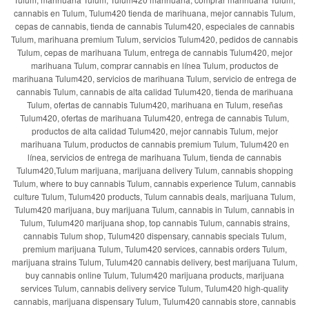
cannabis en Tulum, Tulum420 tienda de marihuana, mejor cannabis Tulum,
cepas de cannabis, tienda de cannabis Tulum420, especiales de cannabis
Tulum, marihuana premium Tulum, servicios Tulum420, pedidos de cannabis
Tulum, cepas de marihuana Tulum, entrega de cannabis Tulum420, mejor
marihuana Tulum, comprar cannabis en línea Tulum, productos de
marihuana Tulum420, servicios de marihuana Tulum, servicio de entrega de
cannabis Tulum, cannabis de alta calidad Tulum420, tienda de marihuana
Tulum, ofertas de cannabis Tulum420, marihuana en Tulum, reseñas
Tulum420, ofertas de marihuana Tulum420, entrega de cannabis Tulum,
productos de alta calidad Tulum420, mejor cannabis Tulum, mejor
marihuana Tulum, productos de cannabis premium Tulum, Tulum420 en
línea, servicios de entrega de marihuana Tulum, tienda de cannabis
Tulum420,Tulum marijuana, marijuana delivery Tulum, cannabis shopping
Tulum, where to buy cannabis Tulum, cannabis experience Tulum, cannabis
culture Tulum, Tulum420 products, Tulum cannabis deals, marijuana Tulum,
Tulum420 marijuana, buy marijuana Tulum, cannabis in Tulum, cannabis in
Tulum, Tulum420 marijuana shop, top cannabis Tulum, cannabis strains,
cannabis Tulum shop, Tulum420 dispensary, cannabis specials Tulum,
premium marijuana Tulum, Tulum420 services, cannabis orders Tulum,
marijuana strains Tulum, Tulum420 cannabis delivery, best marijuana Tulum,
buy cannabis online Tulum, Tulum420 marijuana products, marijuana
services Tulum, cannabis delivery service Tulum, Tulum420 high-quality
cannabis, marijuana dispensary Tulum, Tulum420 cannabis store, cannabis