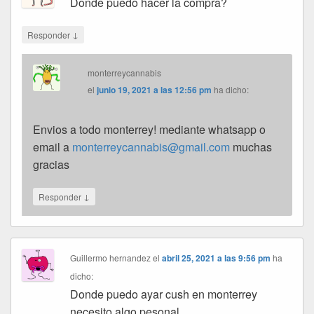
Donde puedo hacer la compra?
↓
Responder
monterreycannabis
el
junio 19, 2021 a las 12:56 pm
ha dicho:
Envios a todo monterrey! mediante whatsapp o
email a
monterreycannabis@gmail.com
muchas
gracias
↓
Responder
Guillermo hernandez
el
abril 25, 2021 a las 9:56 pm
ha
dicho:
Donde puedo ayar cush en monterrey
necesito algo pesonal