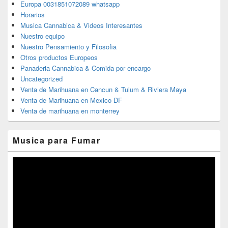
Europa 0031851072089 whatsapp
Horarios
Musica Cannabica & Videos Interesantes
Nuestro equipo
Nuestro Pensamiento y Filosofia
Otros productos Europeos
Panaderia Cannabica & Comida por encargo
Uncategorized
Venta de Marihuana en Cancun & Tulum & Riviera Maya
Venta de Marihuana en Mexico DF
Venta de marihuana en monterrey
Musica para Fumar
Reproductor
de
vídeo