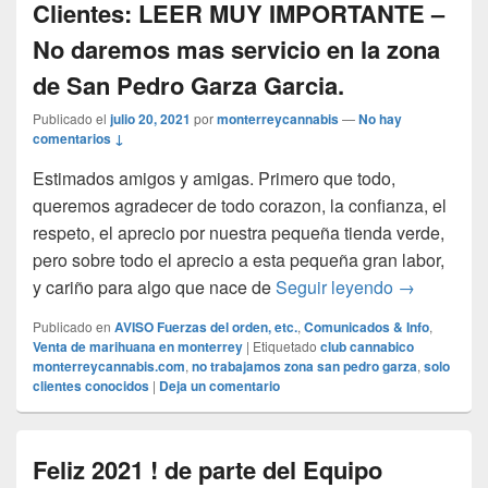
Clientes: LEER MUY IMPORTANTE –
No daremos mas servicio en la zona
de San Pedro Garza Garcia.
Publicado el
julio 20, 2021
por
monterreycannabis
—
No hay
comentarios ↓
Estimados amigos y amigas. Primero que todo,
queremos agradecer de todo corazon, la confianza, el
respeto, el aprecio por nuestra pequeña tienda verde,
pero sobre todo el aprecio a esta pequeña gran labor,
Atencion E
y cariño para algo que nace de
Seguir leyendo
→
Publicado en
AVISO Fuerzas del orden, etc.
,
Comunicados & Info
,
Venta de marihuana en monterrey
|
Etiquetado
club cannabico
monterreycannabis.com
,
no trabajamos zona san pedro garza
,
solo
clientes conocidos
|
Deja un comentario
Feliz 2021 ! de parte del Equipo