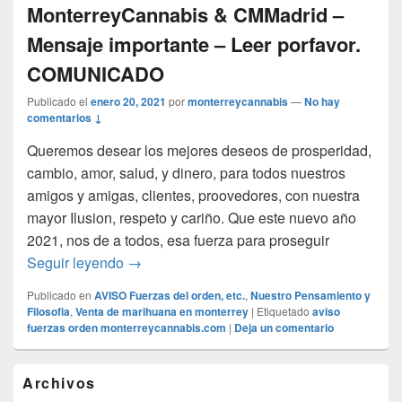
MonterreyCannabis & CMMadrid –
Mensaje importante – Leer porfavor.
COMUNICADO
Publicado el
enero 20, 2021
por
monterreycannabis
—
No hay
comentarios ↓
Queremos desear los mejores deseos de prosperidad,
cambio, amor, salud, y dinero, para todos nuestros
amigos y amigas, clientes, proovedores, con nuestra
mayor Ilusion, respeto y cariño. Que este nuevo año
2021, nos de a todos, esa fuerza para proseguir
Feliz 2021 ! de parte del Equipo Monter
Seguir leyendo
→
Publicado en
AVISO Fuerzas del orden, etc.
,
Nuestro Pensamiento y
Filosofia
,
Venta de marihuana en monterrey
|
Etiquetado
aviso
fuerzas orden monterreycannabis.com
|
Deja un comentario
El
Archivos
área