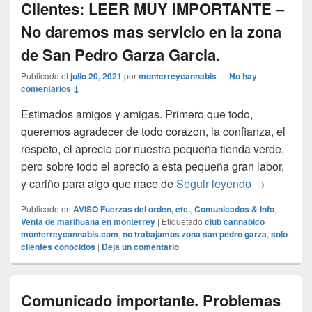
Clientes: LEER MUY IMPORTANTE –
No daremos mas servicio en la zona
de San Pedro Garza Garcia.
Publicado el
julio 20, 2021
por
monterreycannabis
—
No hay
comentarios ↓
Estimados amigos y amigas. Primero que todo,
queremos agradecer de todo corazon, la confianza, el
respeto, el aprecio por nuestra pequeña tienda verde,
pero sobre todo el aprecio a esta pequeña gran labor,
Atencion E
y cariño para algo que nace de
Seguir leyendo
→
Publicado en
AVISO Fuerzas del orden, etc.
,
Comunicados & Info
,
Venta de marihuana en monterrey
|
Etiquetado
club cannabico
monterreycannabis.com
,
no trabajamos zona san pedro garza
,
solo
clientes conocidos
|
Deja un comentario
Comunicado importante. Problemas