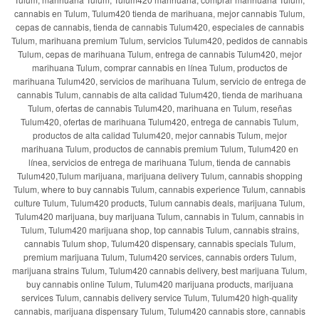
cannabis en Tulum, Tulum420 tienda de marihuana, mejor cannabis Tulum,
cepas de cannabis, tienda de cannabis Tulum420, especiales de cannabis
Tulum, marihuana premium Tulum, servicios Tulum420, pedidos de cannabis
Tulum, cepas de marihuana Tulum, entrega de cannabis Tulum420, mejor
marihuana Tulum, comprar cannabis en línea Tulum, productos de
marihuana Tulum420, servicios de marihuana Tulum, servicio de entrega de
cannabis Tulum, cannabis de alta calidad Tulum420, tienda de marihuana
Tulum, ofertas de cannabis Tulum420, marihuana en Tulum, reseñas
Tulum420, ofertas de marihuana Tulum420, entrega de cannabis Tulum,
productos de alta calidad Tulum420, mejor cannabis Tulum, mejor
marihuana Tulum, productos de cannabis premium Tulum, Tulum420 en
línea, servicios de entrega de marihuana Tulum, tienda de cannabis
Tulum420,Tulum marijuana, marijuana delivery Tulum, cannabis shopping
Tulum, where to buy cannabis Tulum, cannabis experience Tulum, cannabis
culture Tulum, Tulum420 products, Tulum cannabis deals, marijuana Tulum,
Tulum420 marijuana, buy marijuana Tulum, cannabis in Tulum, cannabis in
Tulum, Tulum420 marijuana shop, top cannabis Tulum, cannabis strains,
cannabis Tulum shop, Tulum420 dispensary, cannabis specials Tulum,
premium marijuana Tulum, Tulum420 services, cannabis orders Tulum,
marijuana strains Tulum, Tulum420 cannabis delivery, best marijuana Tulum,
buy cannabis online Tulum, Tulum420 marijuana products, marijuana
services Tulum, cannabis delivery service Tulum, Tulum420 high-quality
cannabis, marijuana dispensary Tulum, Tulum420 cannabis store, cannabis