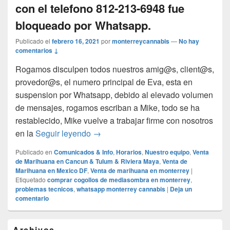
con el telefono 812-213-6948 fue
bloqueado por Whatsapp.
Publicado el
febrero 16, 2021
por
monterreycannabis
—
No hay
comentarios ↓
Rogamos disculpen todos nuestros amig@s, client@s,
provedor@s, el numero principal de Eva, esta en
suspension por Whatsapp, debido al elevado volumen
de mensajes, rogamos escriban a Mike, todo se ha
restablecido, Mike vuelve a trabajar firme con nosotros
Comunicado importante. Problemas co
en la
Seguir leyendo
→
Publicado en
Comunicados & Info
,
Horarios
,
Nuestro equipo
,
Venta
de Marihuana en Cancun & Tulum & Riviera Maya
,
Venta de
Marihuana en Mexico DF
,
Venta de marihuana en monterrey
|
Etiquetado
comprar cogollos de mediasombra en monterrey
,
problemas tecnicos
,
whatsapp monterrey cannabis
|
Deja un
comentario
El
Archivos