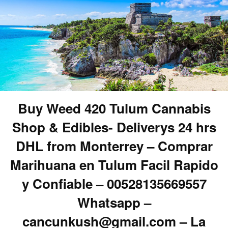
Buy Weed 420 Tulum Cannabis
Shop & Edibles- Deliverys 24 hrs
DHL from Monterrey – Comprar
Marihuana en Tulum Facil Rapido
y Confiable – 00528135669557
Whatsapp –
cancunkush@gmail.com – La