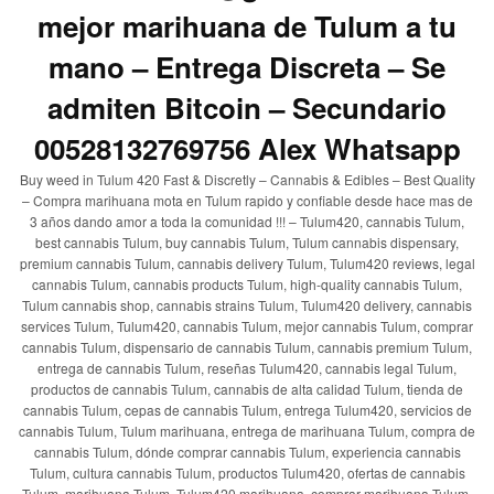
mejor marihuana de Tulum a tu
mano – Entrega Discreta – Se
admiten Bitcoin – Secundario
00528132769756 Alex Whatsapp
Buy weed in Tulum 420 Fast & Discretly – Cannabis & Edibles – Best Quality
– Compra marihuana mota en Tulum rapido y confiable desde hace mas de
3 años dando amor a toda la comunidad !!! – Tulum420, cannabis Tulum,
best cannabis Tulum, buy cannabis Tulum, Tulum cannabis dispensary,
premium cannabis Tulum, cannabis delivery Tulum, Tulum420 reviews, legal
cannabis Tulum, cannabis products Tulum, high-quality cannabis Tulum,
Tulum cannabis shop, cannabis strains Tulum, Tulum420 delivery, cannabis
services Tulum, Tulum420, cannabis Tulum, mejor cannabis Tulum, comprar
cannabis Tulum, dispensario de cannabis Tulum, cannabis premium Tulum,
entrega de cannabis Tulum, reseñas Tulum420, cannabis legal Tulum,
productos de cannabis Tulum, cannabis de alta calidad Tulum, tienda de
cannabis Tulum, cepas de cannabis Tulum, entrega Tulum420, servicios de
cannabis Tulum, Tulum marihuana, entrega de marihuana Tulum, compra de
cannabis Tulum, dónde comprar cannabis Tulum, experiencia cannabis
Tulum, cultura cannabis Tulum, productos Tulum420, ofertas de cannabis
Tulum, marihuana Tulum, Tulum420 marihuana, comprar marihuana Tulum,