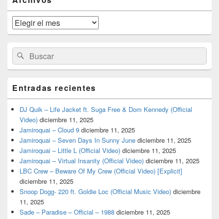
área
de
widget
Archivos
barra
lateral
primaria
Buscar
Buscar
por:
Entradas recientes
DJ Quik – Life Jacket ft. Suga Free & Dom Kennedy (Official
Video)
diciembre 11, 2025
Jamiroquai – Cloud 9
diciembre 11, 2025
Jamiroquai – Seven Days In Sunny June
diciembre 11, 2025
Jamiroquai – Little L (Official Video)
diciembre 11, 2025
Jamiroquai – Virtual Insanity (Official Video)
diciembre 11, 2025
LBC Crew – Beware Of My Crew (Official Video) [Explicit]
diciembre 11, 2025
Snoop Dogg- 220 ft. Goldie Loc (Official Music Video)
diciembre
11, 2025
Sade – Paradise – Official – 1988
diciembre 11, 2025