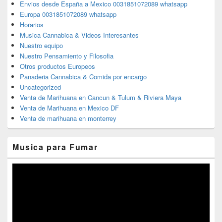
Envios desde España a Mexico 0031851072089 whatsapp
Europa 0031851072089 whatsapp
Horarios
Musica Cannabica & Videos Interesantes
Nuestro equipo
Nuestro Pensamiento y Filosofia
Otros productos Europeos
Panaderia Cannabica & Comida por encargo
Uncategorized
Venta de Marihuana en Cancun & Tulum & Riviera Maya
Venta de Marihuana en Mexico DF
Venta de marihuana en monterrey
Musica para Fumar
Reproductor
de
vídeo