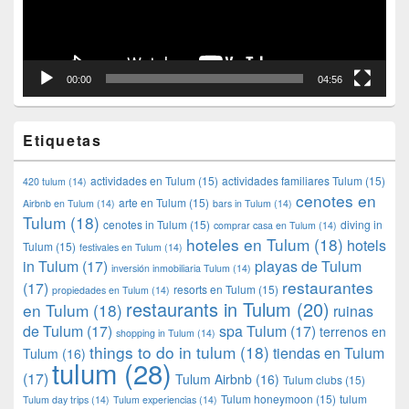
00:00
04:56
Etiquetas
actividades en Tulum
(15)
actividades familiares Tulum
(15)
420 tulum
(14)
cenotes en
arte en Tulum
(15)
Airbnb en Tulum
(14)
bars in Tulum
(14)
Tulum
(18)
cenotes in Tulum
(15)
diving in
comprar casa en Tulum
(14)
hoteles en Tulum
(18)
hotels
Tulum
(15)
festivales en Tulum
(14)
in Tulum
(17)
playas de Tulum
inversión inmobiliaria Tulum
(14)
restaurantes
(17)
resorts en Tulum
(15)
propiedades en Tulum
(14)
restaurants in Tulum
(20)
en Tulum
(18)
ruinas
de Tulum
(17)
spa Tulum
(17)
terrenos en
shopping in Tulum
(14)
things to do in tulum
(18)
tiendas en Tulum
Tulum
(16)
tulum
(28)
(17)
Tulum Airbnb
(16)
Tulum clubs
(15)
Tulum honeymoon
(15)
tulum
Tulum day trips
(14)
Tulum experiencias
(14)