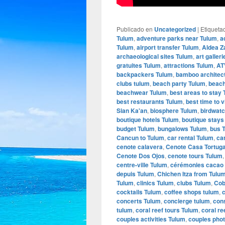
Publicado en
Uncategorized
|
Etiqueta
Tulum
,
adventure parks near Tulum
,
a
Tulum
,
airport transfer Tulum
,
Aldea 
archaeological sites Tulum
,
art galler
gratuites Tulum
,
attractions Tulum
,
AT
backpackers Tulum
,
bamboo architec
clubs tulum
,
beach party Tulum
,
beach
beachwear Tulum
,
best areas to stay
best restaurants Tulum
,
best time to v
Sian Ka'an
,
biosphere Tulum
,
birdwatc
boutique hotels Tulum
,
boutique stays
budget Tulum
,
bungalows Tulum
,
bus 
Cancun to Tulum
,
car rental Tulum
,
ca
cenote calavera
,
Cenote Casa Tortug
Cenote Dos Ojos
,
cenote tours Tulum
centre-ville Tulum
,
cérémonies cacao
depuis Tulum
,
Chichen Itza from Tulu
Tulum
,
clinics Tulum
,
clubs Tulum
,
Cob
cocktails Tulum
,
coffee shops tulum
,
concerts Tulum
,
concierge tulum
,
con
tulum
,
coral reef tours Tulum
,
coral re
couples activities Tulum
,
couples pho