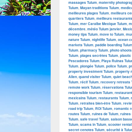
massages Tulum
,
maternity photogra
Tulum
,
Mayan traditions Tulum
,
medica
meilleures plages Tulum
,
meilleurs c
quartiers Tulum
,
meilleurs restaurant
Tulum
,
mer Caraïbe Mexique Tulum
,
m
décembre
,
météo Tulum janvier
,
Mexi
money tips Tulum
,
move to Tulum
,
mus
nature Tulum
,
nightlife Tulum
,
ocean c
markets Tulum
,
paddle boarding Tulu
Tulum
,
pharmacy Tulum
,
photo shoots
Tulum
,
plages secrètes Tulum
,
plastic
Pescadores Tulum
,
Playa Ruinas Tul
Tulum
,
plongée Tulum
,
police Tulum
,
p
property investment Tulum
,
property
Allen
,
quand visiter Tulum
,
quiet beac
Tulum
,
récif Tulum
,
recovery retreats
remote work Tulum
,
réservations Tul
responsible tourism Tulum
,
restauran
mexicains Tulum
,
restaurants Tulum
,
Tulum
,
retraites bien-être Tulum
,
revi
road trip Tulum
,
ROI Tulum
,
romantic r
routes Tulum
,
ruines de Tulum
,
ruines
Tulum
,
safe travel Tulum
,
saison bass
Tulum
,
scams in Tulum
,
scooter renta
secret cenotes Tulum
,
sécurité à Tul