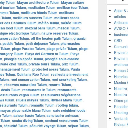
phy Tulum
,
Mayan architecture Tulum
,
Mayan culture
l tourism Tulum
,
meditation Tulum
,
meilleur tour Tulum
,
Apps & 
enotes Tulum
,
meilleurs hôtels Tulum
,
meilleurs
articles
s Tulum
,
meilleurs sunsets Tulum
,
meilleurs tacos
Articulo
er des Caraïbes Tulum
,
météo Tulum
,
météo Tulum
can food Tulum
,
mezcal bars Tulum
,
mezcal Tulum
,
AVISO F
ique électronique Tulum
,
nature reserves Tulum
,
busines
onservation Tulum
,
off the beaten path Tulum
,
organic
CBD
m
,
paddle Tulum
,
petit-déjeuner Tulum
,
pharmacies
Comunic
 Tulum
,
plage Paraiso Tulum
,
plage privée Tulum
,
plage
Envios 
 surgery Tulum
,
Playa del Carmen to Tulum
,
Playa
Envios 
um
,
plongée en apnée Tulum
,
plongée sous-marine
rivate chef Tulum
,
private tours Tulum
,
prix Tulum
,
whatsap
 management Tulum
,
protected areas Tulum
,
Punta
Europa 
hes Tulum
,
Quintana Roo Tulum
,
real estate investment
Horarios
 Tulum
,
reef conservation Tulum
,
reef snorkeling Tulum
,
Musica 
um
,
réserves naturelles Tulum
,
resorts Tulum
,
Nuestro
t deals Tulum
,
restaurants in Tulum
,
restaurants
Nuestro 
restaurants vegan Tulum
,
restaurants végétariens
ews tulum
,
rituels mayas Tulum
,
Riviera Maya Tulum
,
Otros p
estaurants Tulum
,
romantic Tulum
,
rooftop tulum
,
Panader
 mayas plage
,
sable blanc Tulum
,
safe neighborhoods
Uncateg
e Tulum
,
saison haute Tulum
,
sanctuaire animaux
Venta d
l Tulum
,
scuba diving Tulum
,
seafood restaurants Tulum
,
Riviera
um
,
sécurité Tulum
,
sécurité voyage Tulum
,
séjour Tulum
,