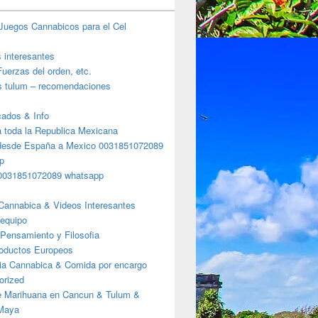
Juegos Cannabicos para el Cel
s interesantes
uerzas del orden, etc.
s tulum – recomendaciones
ados & Info
a toda la Republica Mexicana
desde España a Mexico 0031851072089
p
0031851072089 whatsapp
Cannabica & Videos Interesantes
 equipo
Pensamiento y Filosofia
roductos Europeos
ia Cannabica & Comida por encargo
orized
e Marihuana en Cancun & Tulum &
 Maya