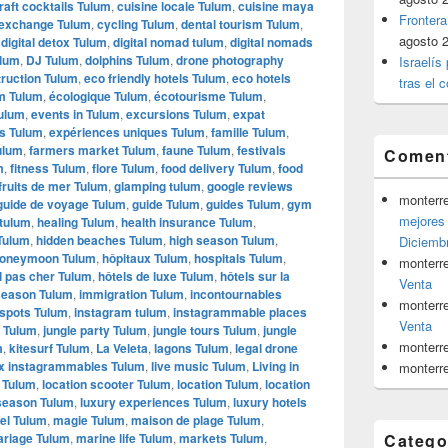
raft cocktails Tulum
,
cuisine locale Tulum
,
cuisine maya
Frontera
 exchange Tulum
,
cycling Tulum
,
dental tourism Tulum
,
agosto 
,
digital detox Tulum
,
digital nomad tulum
,
digital nomads
ulum
,
DJ Tulum
,
dolphins Tulum
,
drone photography
Israelís
ruction Tulum
,
eco friendly hotels Tulum
,
eco hotels
tras el c
m Tulum
,
écologique Tulum
,
écotourisme Tulum
,
Tulum
,
events in Tulum
,
excursions Tulum
,
expat
es Tulum
,
expériences uniques Tulum
,
famille Tulum
,
ulum
,
farmers market Tulum
,
faune Tulum
,
festivals
Coment
m
,
fitness Tulum
,
flore Tulum
,
food delivery Tulum
,
food
fruits de mer Tulum
,
glamping tulum
,
google reviews
monterr
guide de voyage Tulum
,
guide Tulum
,
guides Tulum
,
gym
mejores 
 tulum
,
healing Tulum
,
health insurance Tulum
,
 Tulum
,
hidden beaches Tulum
,
high season Tulum
,
Diciemb
oneymoon Tulum
,
hôpitaux Tulum
,
hospitals Tulum
,
monterr
l pas cher Tulum
,
hôtels de luxe Tulum
,
hôtels sur la
Venta
season Tulum
,
immigration Tulum
,
incontournables
monterr
spots Tulum
,
instagram tulum
,
instagrammable places
Venta
e Tulum
,
jungle party Tulum
,
jungle tours Tulum
,
jungle
monterr
m
,
kitesurf Tulum
,
La Veleta
,
lagons Tulum
,
legal drone
ux instagrammables Tulum
,
live music Tulum
,
Living in
monterr
e Tulum
,
location scooter Tulum
,
location Tulum
,
location
season Tulum
,
luxury experiences Tulum
,
luxury hotels
vel Tulum
,
magie Tulum
,
maison de plage Tulum
,
riage Tulum
,
marine life Tulum
,
markets Tulum
,
Catego