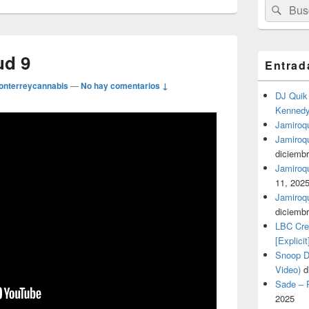
Buscar
Busc
por:
ud 9
Entrad
onterreycannabis
—
No hay comentarios ↓
DJ Quik 
Kennedy 
Jamiroqu
Jamiroq
diciembr
Jamiroqua
11, 202
Jamiroqu
diciembr
LBC Cre
[Explicit
Snoop Do
Video)
d
Sade – P
2025