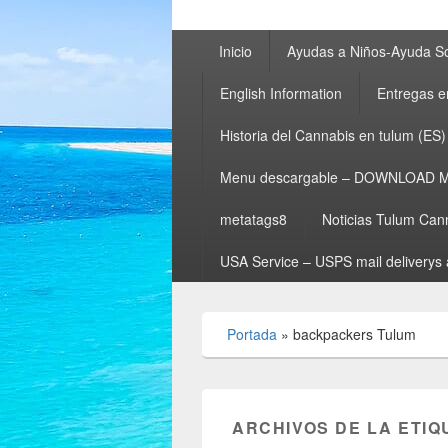
Menú
Inicio
Ayudas a Niños-Ayuda So
principal
English Information
Entregas e
Historia del Cannabis en tulum (ES)
Menu descargable – DOWNLOAD 
metatags8
Noticias Tulum Can
USA Service – USPS mail deliverys 
Portada
»
backpackers Tulum
ARCHIVOS DE LA ETIQ