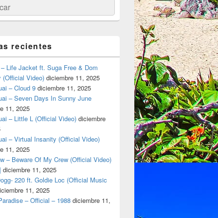
ar
as recientes
– Life Jacket ft. Suga Free & Dom
(Official Video)
diciembre 11, 2025
ai – Cloud 9
diciembre 11, 2025
uai – Seven Days In Sunny June
e 11, 2025
i – Little L (Official Video)
diciembre
5
ai – Virtual Insanity (Official Video)
e 11, 2025
w – Beware Of My Crew (Official Video)
]
diciembre 11, 2025
gg- 220 ft. Goldie Loc (Official Music
iciembre 11, 2025
aradise – Official – 1988
diciembre 11,