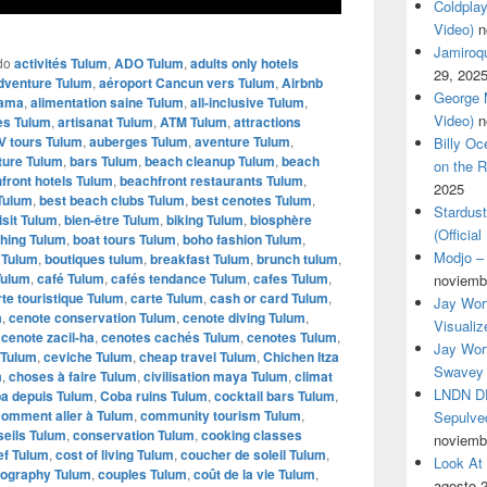
Coldplay
Video)
n
Jamiroqua
do
activités Tulum
,
ADO Tulum
,
adults only hotels
29, 202
dventure Tulum
,
aéroport Cancun vers Tulum
,
Airbnb
George M
Zama
,
alimentation saine Tulum
,
all-inclusive Tulum
,
Video)
n
ies Tulum
,
artisanat Tulum
,
ATM Tulum
,
attractions
V tours Tulum
,
auberges Tulum
,
aventure Tulum
,
Billy O
ture Tulum
,
bars Tulum
,
beach cleanup Tulum
,
beach
on the R
front hotels Tulum
,
beachfront restaurants Tulum
,
2025
 Tulum
,
best beach clubs Tulum
,
best cenotes Tulum
,
Stardus
isit Tulum
,
bien-être Tulum
,
biking Tulum
,
biosphère
(Officia
hing Tulum
,
boat tours Tulum
,
boho fashion Tulum
,
Modjo – 
 Tulum
,
boutiques tulum
,
breakfast Tulum
,
brunch tulum
,
Tulum
,
café Tulum
,
cafés tendance Tulum
,
cafes Tulum
,
noviemb
rte touristique Tulum
,
carte Tulum
,
cash or card Tulum
,
Jay Wor
a
,
cenote conservation Tulum
,
cenote diving Tulum
,
Visualiz
,
cenote zacil-ha
,
cenotes cachés Tulum
,
cenotes Tulum
,
Jay Wort
 Tulum
,
ceviche Tulum
,
cheap travel Tulum
,
Chichen Itza
Swavey 
m
,
choses à faire Tulum
,
civilisation maya Tulum
,
climat
LNDN DR
a depuis Tulum
,
Coba ruins Tulum
,
cocktail bars Tulum
,
comment aller à Tulum
,
community tourism Tulum
,
Sepulved
seils Tulum
,
conservation Tulum
,
cooking classes
noviemb
ef Tulum
,
cost of living Tulum
,
coucher de soleil Tulum
,
Look At
tography Tulum
,
couples Tulum
,
coût de la vie Tulum
,
agosto 