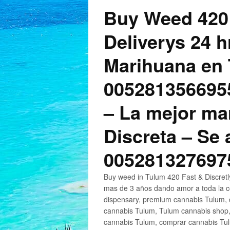
Buy Weed 420
Deliverys 24 
Marihuana en 
005281356695
– La mejor ma
Discreta – Se
005281327697
Buy weed in Tulum 420 Fast & Discret
mas de 3 años dando amor a toda la c
dispensary, premium cannabis Tulum, c
cannabis Tulum, Tulum cannabis shop,
cannabis Tulum, comprar cannabis Tul