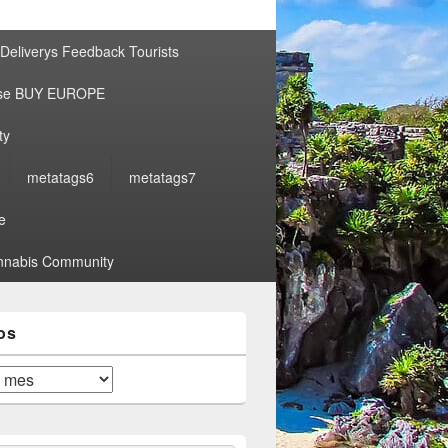
por:
Deliverys Feedback Tourists
ise BUY EUROPE
ty
metatags6
metatags7
e
nabis Community
os