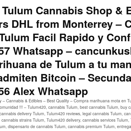
 Tulum Cannabis Shop & E
hrs DHL from Monterrey –
Tulum Facil Rapido y Conf
57 Whatsapp – cancunku
rihuana de Tulum a tu man
 admiten Bitcoin – Secunda
56 Alex Whatsapp
ly – Cannabis & Edibles – Best Quality – Compra marihuana mota en Tu
omunidad !!! – Tulum420, cannabis Tulum, best cannabis Tulum, buy 
annabis delivery Tulum, Tulum420 reviews, legal cannabis Tulum, cann
 cannabis strains Tulum, Tulum420 delivery, cannabis services Tulum,
um, dispensario de cannabis Tulum, cannabis premium Tulum, entreg