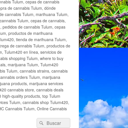
annabis Tulum, cepas de cannabis
mpra de cannabis Tulum, dónde
 de cannabis Tulum, marihuana Tulum,
cannabis Tulum, cepas de cannabis,
, pedidos de cannabis Tulum, cepas
lum, productos de marihuana
Tulum420, tienda de marihuana Tulum,
trega de cannabis Tulum, productos de
, Tulum420 en línea, servicios de
abis shopping Tulum, where to buy
eals, marijuana Tulum, Tulum420
is Tulum, cannabis strains, cannabis
cannabis orders Tulum, marijuana
juana products, marijuana services
420 cannabis store, cannabis deals
high-quality products, top Tulum
rvices Tulum, cannabis shop Tulum420,
THC Cannabis Tulum, Online Cannabis
Buscar
Buscar