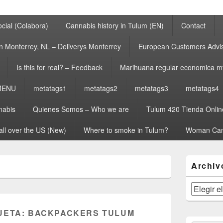
cial (Colabora)
Cannabis history in Tulum (EN)
Contact
n Monterrey, NL – Deliverys Monterrey
European Customers Adv
Is this for real? – Feedback
Marihuana regular economica m
MENU
metatags1
metatags2
metatags3
metatags4
nabis
Quienes Somos – Who we are
Tulum 420 Tienda Onlin
all over the US (New)
Where to smoke in Tulum?
Woman Can
El
Archiv
área
de
widget
Archivos
barra
lateral
UETA:
BACKPACKERS TULUM
primaria