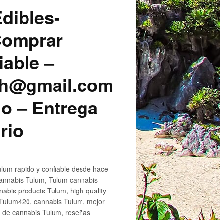
dibles-
 Comprar
iable –
sh@gmail.com
o – Entrega
rio
lum rapido y confiable desde hace
cannabis Tulum, Tulum cannabis
abis products Tulum, high-quality
 Tulum420, cannabis Tulum, mejor
a de cannabis Tulum, reseñas