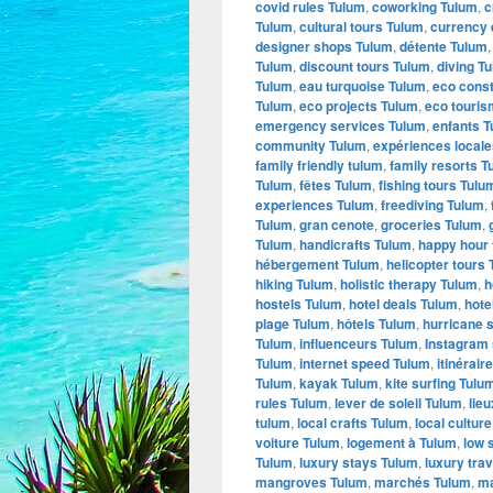
covid rules Tulum
,
coworking Tulum
,
c
Tulum
,
cultural tours Tulum
,
currency
designer shops Tulum
,
détente Tulum
Tulum
,
discount tours Tulum
,
diving T
Tulum
,
eau turquoise Tulum
,
eco const
Tulum
,
eco projects Tulum
,
eco touris
emergency services Tulum
,
enfants 
community Tulum
,
expériences local
family friendly tulum
,
family resorts T
Tulum
,
fêtes Tulum
,
fishing tours Tulu
experiences Tulum
,
freediving Tulum
,
Tulum
,
gran cenote
,
groceries Tulum
,
Tulum
,
handicrafts Tulum
,
happy hour
hébergement Tulum
,
helicopter tours
hiking Tulum
,
holistic therapy Tulum
,
h
hostels Tulum
,
hotel deals Tulum
,
hote
plage Tulum
,
hôtels Tulum
,
hurricane 
Tulum
,
influenceurs Tulum
,
Instagram 
Tulum
,
internet speed Tulum
,
itinérair
Tulum
,
kayak Tulum
,
kite surfing Tulu
rules Tulum
,
lever de soleil Tulum
,
lie
tulum
,
local crafts Tulum
,
local cultur
voiture Tulum
,
logement à Tulum
,
low 
Tulum
,
luxury stays Tulum
,
luxury tra
mangroves Tulum
,
marchés Tulum
,
ma