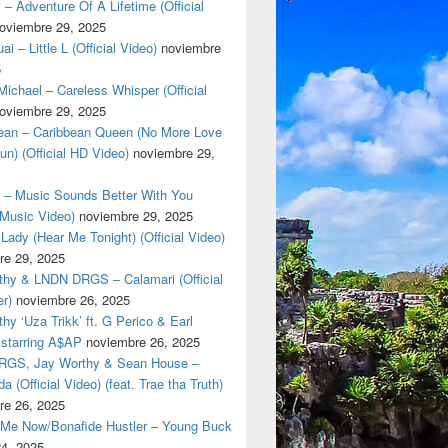
 – Adventure Of A Lifetime (Official
oviembre 29, 2025
i – Little L (Official Video)
noviembre
5
ichael – Careless Whisper (Official
oviembre 29, 2025
cean – Caribbean Queen (No More Love
un) (Official HD Video)
noviembre 29,
t – Music Sounds Better With You
l Music Video)
noviembre 29, 2025
Lady (Hear Me Tonight) (Official Video)
re 29, 2025
thy & LNDN DRGS – Calamari (Official
er)
noviembre 26, 2025
hy ‘Uza Trikk’ ft. G Perico & Earl
starring A$AP
noviembre 26, 2025
GS, Jay Worthy & Sean House –
a (Official Video) (feat. Trae tha Truth)
re 26, 2025
 Me Now/Bonafide Hustler – Young Buck
24, 2025