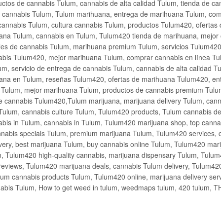
ctos de cannabis Tulum, cannabis de alta calidad Tulum, tienda de c
de cannabis Tulum, Tulum marihuana, entrega de marihuana Tulum, co
cannabis Tulum, cultura cannabis Tulum, productos Tulum420, ofertas
na Tulum, cannabis en Tulum, Tulum420 tienda de marihuana, mejor 
les de cannabis Tulum, marihuana premium Tulum, servicios Tulum420
abis Tulum420, mejor marihuana Tulum, comprar cannabis en línea Tu
m, servicio de entrega de cannabis Tulum, cannabis de alta calidad 
ana en Tulum, reseñas Tulum420, ofertas de marihuana Tulum420, en
s Tulum, mejor marihuana Tulum, productos de cannabis premium Tulum
e cannabis Tulum420,Tulum marijuana, marijuana delivery Tulum, cann
Tulum, cannabis culture Tulum, Tulum420 products, Tulum cannabis d
bis in Tulum, cannabis in Tulum, Tulum420 marijuana shop, top cannab
nabis specials Tulum, premium marijuana Tulum, Tulum420 services, 
very, best marijuana Tulum, buy cannabis online Tulum, Tulum420 mari
m, Tulum420 high-quality cannabis, marijuana dispensary Tulum, Tulum
eviews, Tulum420 marijuana deals, cannabis Tulum delivery, Tulum420 
ium cannabis products Tulum, Tulum420 online, marijuana delivery se
abis Tulum, How to get weed in tulum, weedmaps tulum, 420 tulum, 