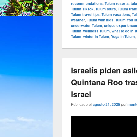
recommendations
,
Tulum resorts
,
tul
Tulum TikTok
,
Tulum tours
,
Tulum tran
Tulum travel tips
,
Tulum vacations
,
Tu
weather
,
Tulum with kids
,
Tulum YouT
underwater Tulum
,
unique experience
Tulum
,
wellness Tulum
,
what to do in 
Tulum
,
winter in Tulum
,
Yoga in Tulum
,
Israelís piden asi
Quintana Roo tras
Israel
Publicado el
agosto 21, 2025
por
mont