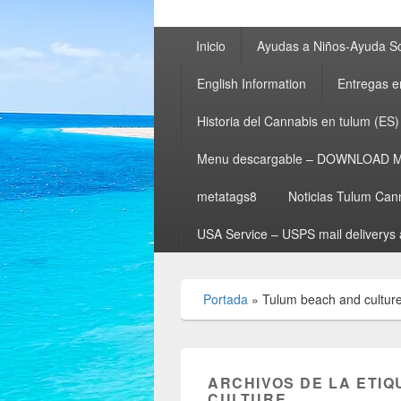
Menú
Inicio
Ayudas a Niños-Ayuda So
principal
English Information
Entregas e
Historia del Cannabis en tulum (ES)
Menu descargable – DOWNLOAD 
metatags8
Noticias Tulum Can
USA Service – USPS mail deliverys 
Portada
»
Tulum beach and cultur
ARCHIVOS DE LA ETIQ
CULTURE