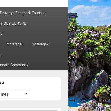
por:
Deliverys Feedback Tourists
ise BUY EUROPE
ty
metatags6
metatags7
e
nabis Community
os