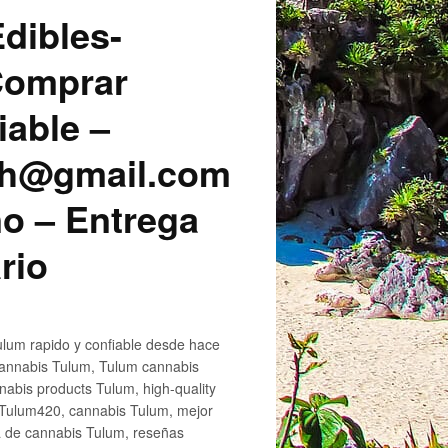
dibles-
 Comprar
iable –
sh@gmail.com
o – Entrega
rio
lum rapido y confiable desde hace
cannabis Tulum, Tulum cannabis
abis products Tulum, high-quality
 Tulum420, cannabis Tulum, mejor
a de cannabis Tulum, reseñas