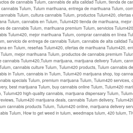
ctos de cannabis Tulum, cannabis de alta calidad Tulum, tienda de c
de cannabis Tulum, Tulum marihuana, entrega de marihuana Tulum, co
cannabis Tulum, cultura cannabis Tulum, productos Tulum420, ofertas
na Tulum, cannabis en Tulum, Tulum420 tienda de marihuana, mejor 
les de cannabis Tulum, marihuana premium Tulum, servicios Tulum420
abis Tulum420, mejor marihuana Tulum, comprar cannabis en línea Tu
m, servicio de entrega de cannabis Tulum, cannabis de alta calidad 
ana en Tulum, reseñas Tulum420, ofertas de marihuana Tulum420, en
s Tulum, mejor marihuana Tulum, productos de cannabis premium Tulum
e cannabis Tulum420,Tulum marijuana, marijuana delivery Tulum, cann
Tulum, cannabis culture Tulum, Tulum420 products, Tulum cannabis d
bis in Tulum, cannabis in Tulum, Tulum420 marijuana shop, top cannab
nabis specials Tulum, premium marijuana Tulum, Tulum420 services, 
very, best marijuana Tulum, buy cannabis online Tulum, Tulum420 mari
m, Tulum420 high-quality cannabis, marijuana dispensary Tulum, Tulum
eviews, Tulum420 marijuana deals, cannabis Tulum delivery, Tulum420 
ium cannabis products Tulum, Tulum420 online, marijuana delivery se
abis Tulum, How to get weed in tulum, weedmaps tulum, 420 tulum, 