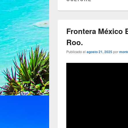
Frontera México B
Roo.
Publicado el
agosto 21, 2025
por
mont