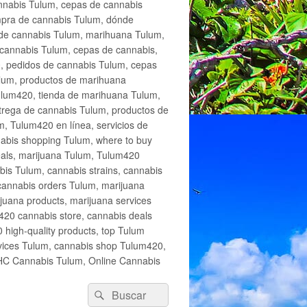
annabis Tulum, cepas de cannabis
mpra de cannabis Tulum, dónde
 de cannabis Tulum, marihuana Tulum,
cannabis Tulum, cepas de cannabis,
, pedidos de cannabis Tulum, cepas
lum, productos de marihuana
Tulum420, tienda de marihuana Tulum,
trega de cannabis Tulum, productos de
, Tulum420 en línea, servicios de
abis shopping Tulum, where to buy
eals, marijuana Tulum, Tulum420
is Tulum, cannabis strains, cannabis
cannabis orders Tulum, marijuana
juana products, marijuana services
420 cannabis store, cannabis deals
high-quality products, top Tulum
rvices Tulum, cannabis shop Tulum420,
THC Cannabis Tulum, Online Cannabis
Buscar
Buscar