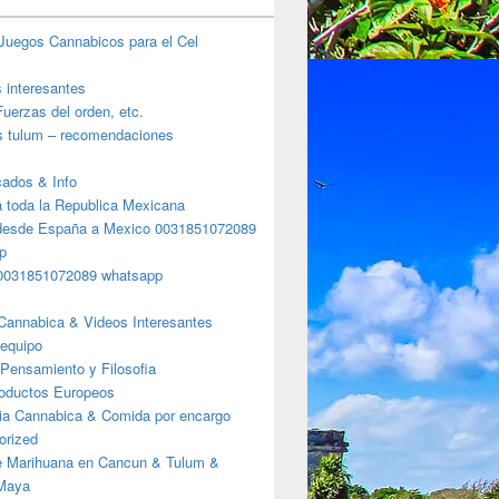
Juegos Cannabicos para el Cel
s interesantes
uerzas del orden, etc.
s tulum – recomendaciones
ados & Info
a toda la Republica Mexicana
desde España a Mexico 0031851072089
p
0031851072089 whatsapp
Cannabica & Videos Interesantes
 equipo
Pensamiento y Filosofia
roductos Europeos
ia Cannabica & Comida por encargo
orized
e Marihuana en Cancun & Tulum &
 Maya