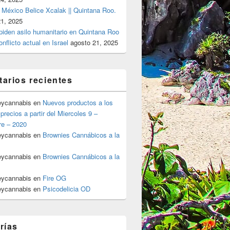
 México Belice Xcalak || Quintana Roo.
21, 2025
 piden asilo humanitario en Quintana Roo
onflicto actual en Israel
agosto 21, 2025
arios recientes
eycannabis
en
Nuevos productos a los
precios a partir del Miercoles 9 –
re – 2020
eycannabis
en
Brownies Cannábicos a la
eycannabis
en
Brownies Cannábicos a la
eycannabis
en
Fire OG
eycannabis
en
Psicodelicia OD
rías