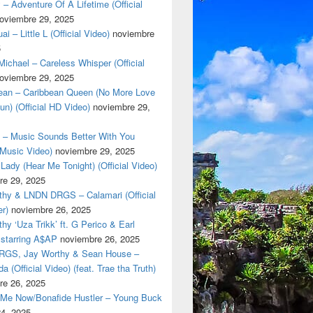
 – Adventure Of A Lifetime (Official
oviembre 29, 2025
i – Little L (Official Video)
noviembre
5
ichael – Careless Whisper (Official
oviembre 29, 2025
cean – Caribbean Queen (No More Love
un) (Official HD Video)
noviembre 29,
t – Music Sounds Better With You
l Music Video)
noviembre 29, 2025
Lady (Hear Me Tonight) (Official Video)
re 29, 2025
thy & LNDN DRGS – Calamari (Official
er)
noviembre 26, 2025
hy ‘Uza Trikk’ ft. G Perico & Earl
starring A$AP
noviembre 26, 2025
GS, Jay Worthy & Sean House –
a (Official Video) (feat. Trae tha Truth)
re 26, 2025
 Me Now/Bonafide Hustler – Young Buck
24, 2025