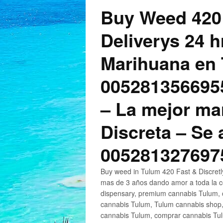
Buy Weed 420
Deliverys 24 
Marihuana en 
005281356695
– La mejor ma
Discreta – Se
005281327697
Buy weed in Tulum 420 Fast & Discret
mas de 3 años dando amor a toda la c
dispensary, premium cannabis Tulum, c
cannabis Tulum, Tulum cannabis shop,
cannabis Tulum, comprar cannabis Tul