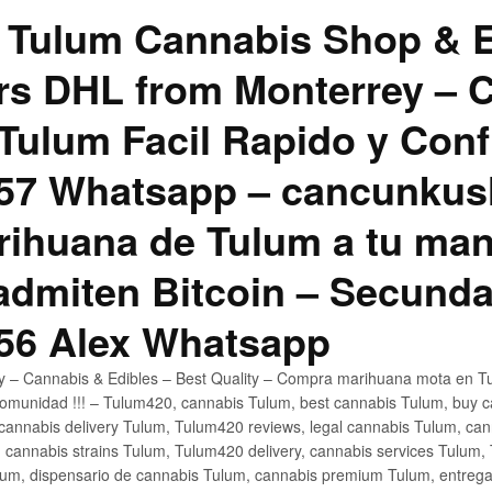
 Tulum Cannabis Shop & E
hrs DHL from Monterrey –
Tulum Facil Rapido y Conf
57 Whatsapp – cancunku
rihuana de Tulum a tu man
 admiten Bitcoin – Secunda
56 Alex Whatsapp
ly – Cannabis & Edibles – Best Quality – Compra marihuana mota en Tu
omunidad !!! – Tulum420, cannabis Tulum, best cannabis Tulum, buy 
annabis delivery Tulum, Tulum420 reviews, legal cannabis Tulum, cann
 cannabis strains Tulum, Tulum420 delivery, cannabis services Tulum,
um, dispensario de cannabis Tulum, cannabis premium Tulum, entreg