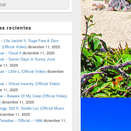
ar
as recientes
– Life Jacket ft. Suga Free & Dom
(Official Video)
diciembre 11, 2025
ai – Cloud 9
diciembre 11, 2025
uai – Seven Days In Sunny June
e 11, 2025
i – Little L (Official Video)
diciembre
5
ai – Virtual Insanity (Official Video)
e 11, 2025
w – Beware Of My Crew (Official Video)
]
diciembre 11, 2025
gg- 220 ft. Goldie Loc (Official Music
iciembre 11, 2025
aradise – Official – 1988
diciembre 11,