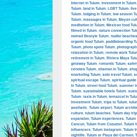
internet in Tulum
,
investment in Tulum
Tulum
,
land in Tulum
,
LGBT Tulum
,
liv
Tulum
,
lodging in Tulum
,
low season T
Tulum
,
massages in Tulum
,
Mayan cul
meditation in Tulum
,
Mexican food Tu
filmed in Tulum
,
nature connection Tu
nomad lifestyle Tulum
,
nudist beache
organic food Tulum
,
paddleboarding T
Tulum
,
photo spots Tulum
,
photograph
relaxation in Tulum
,
remote work Tulu
retirement in Tulum
,
Riviera Maya Tul
getaway Tulum
,
romantic Tulum
,
safet
cenotes Tulum
,
shaman in Tulum
,
shop
snorkeling Tulum
,
solo travel Tulum
,
s
spiritual escape Tulum
,
spiritual guid
in Tulum
,
street food Tulum
,
summer i
Tulum
,
sustainable hotels Tulum
,
sust
Tulum
,
taxis in Tulum
,
temazcal in Tul
investment Tulum
,
trips to Tulum
,
tulu
aesthetic
,
Tulum airport
,
Tulum archit
culture
,
tulum beaches
,
Tulum day tri
expansion
,
Tulum experiences
,
Tulum 
Cancun
,
Tulum from Cozumel
,
Tulum 
influencers
,
Tulum instagram
,
Tulum I
nightlife
,
Tulum or Playa del Carmen
,
T