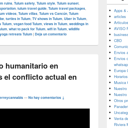
um ruins
,
Tulum safety
,
Tulum style
,
Tulum sunset
,
sportation
,
tulum travel guide
,
Tulum travel packages
,
Apps & 
lum videos
,
Tulum villas
,
Tulum vs Cancún
,
Tulum
articles
ube
,
turtles in Tulum
,
TV shows in Tulum
,
Uber in Tulum
,
Articulo
s Tulum
,
vegan food Tulum
,
views in Tulum
,
weddings in
AVISO F
Tulum
,
what to pack for Tulum
,
wifi in Tulum
,
wildlife
yoga retreats Tulum
|
Deja un comentario
busines
CBD
Comunic
Envios 
Envios 
lo humanitario en
whatsap
Europa 
 el conflicto actual en
Horarios
Musica 
Nuestro
Nuestro 
erreycannabis
—
No hay comentarios ↓
Otros p
Panader
Uncateg
Venta d
Riviera