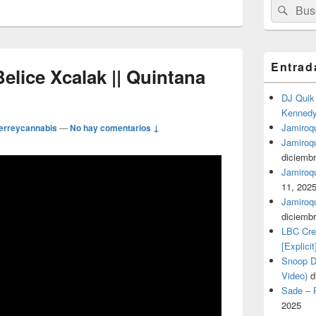
Buscar
Busc
por:
Entrad
elice Xcalak || Quintana
DJ Quik 
Kennedy 
Jamiroqu
erreycannabis
—
No hay comentarios ↓
Jamiroq
diciembr
Jamiroqua
11, 202
Jamiroqu
diciembr
LBC Cre
[Explicit
Snoop Do
Video)
d
Sade – P
2025