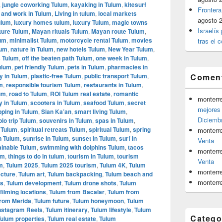
,
jungle coworking Tulum
,
kayaking in Tulum
,
kitesurf
Frontera
e and work in Tulum
,
Living in tulum
,
local markets
agosto 
ulum
,
luxury homes tulum
,
luxury Tulum
,
magic towns
Israelís
ture Tulum
,
Mayan rituals Tulum
,
Mayan route Tulum
,
lum
,
minimalist Tulum
,
motorcycle rental Tulum
,
movies
tras el c
lum
,
nature in Tulum
,
new hotels Tulum
,
New Year Tulum
,
s Tulum
,
off the beaten path Tulum
,
one week in Tulum
,
ulum
,
pet friendly Tulum
,
pets in Tulum
,
pharmacies in
y in Tulum
,
plastic-free Tulum
,
public transport Tulum
,
Coment
m
,
responsible tourism Tulum
,
restaurants in Tulum
,
um
,
road to Tulum
,
ROI Tulum real estate
,
romantic
monterr
y in Tulum
,
scooters in Tulum
,
seafood Tulum
,
secret
mejores 
ping in Tulum
,
Sian Ka’an
,
smart living Tulum
,
Diciemb
olo trip Tulum
,
souvenirs in Tulum
,
spas in Tulum
,
e Tulum
,
spiritual retreats Tulum
,
spiritual Tulum
,
spring
monterr
n Tulum
,
sunrise in Tulum
,
sunset in Tulum
,
surf in
Venta
ainable Tulum
,
swimming with dolphins Tulum
,
tacos
monterr
um
,
things to do in tulum
,
tourism in Tulum
,
tourism
Venta
m
,
Tulum 2025
,
Tulum 2025 tourism
,
Tulum 4K
,
Tulum
monterr
ecture
,
Tulum art
,
Tulum backpacking
,
Tulum beach and
monterr
ps
,
Tulum development
,
Tulum drone shots
,
Tulum
filming locations
,
Tulum from Bacalar
,
Tulum from
from Merida
,
Tulum future
,
Tulum honeymoon
,
Tulum
nstagram Reels
,
Tulum itinerary
,
Tulum lifestyle
,
Tulum
Catego
ulum properties
,
Tulum real estate
,
Tulum