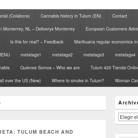
cial (Colabora)
Cannabis history in Tulum (EN)
Contact
n Monterrey, NL – Deliverys Monterrey
European Customers Adv
Is this for real? – Feedback
Marihuana regular economica m
MENU
metatags1
metatags2
metatags3
metatags4
nabis
Quienes Somos – Who we are
Tulum 420 Tienda Onlin
all over the US (New)
Where to smoke in Tulum?
Woman Can
El
Archiv
e
área
de
widget
Archivos
barra
lateral
UETA:
TULUM BEACH AND
primaria