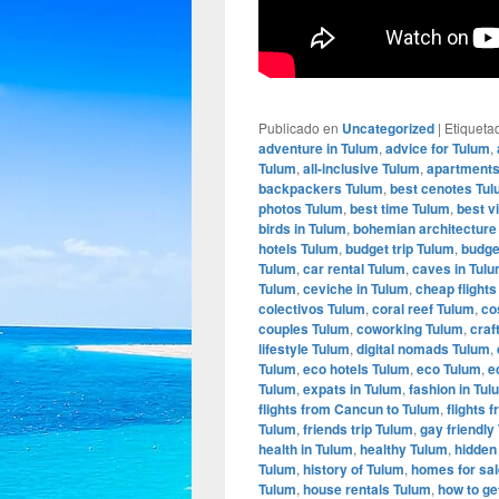
Publicado en
Uncategorized
|
Etiqueta
adventure in Tulum
,
advice for Tulum
,
Tulum
,
all-inclusive Tulum
,
apartments
backpackers Tulum
,
best cenotes Tu
photos Tulum
,
best time Tulum
,
best v
birds in Tulum
,
bohemian architecture
hotels Tulum
,
budget trip Tulum
,
budge
Tulum
,
car rental Tulum
,
caves in Tul
Tulum
,
ceviche in Tulum
,
cheap flight
colectivos Tulum
,
coral reef Tulum
,
co
couples Tulum
,
coworking Tulum
,
craf
lifestyle Tulum
,
digital nomads Tulum
,
Tulum
,
eco hotels Tulum
,
eco Tulum
,
e
Tulum
,
expats in Tulum
,
fashion in Tul
flights from Cancun to Tulum
,
flights 
Tulum
,
friends trip Tulum
,
gay friendly
health in Tulum
,
healthy Tulum
,
hidden
Tulum
,
history of Tulum
,
homes for sa
Tulum
,
house rentals Tulum
,
how to ge