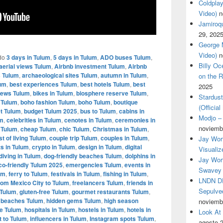
Coldplay
Video)
n
Jamiroqua
29, 202
George M
Video)
n
do
3 days in Tulum
,
5 days in Tulum
,
ADO buses Tulum
,
Billy O
aerial views Tulum
,
Airbnb investment Tulum
,
Airbnb
 Tulum
,
archaeological sites Tulum
,
autumn in Tulum
,
on the R
lum
,
best experiences Tulum
,
best hotels Tulum
,
best
2025
iews Tulum
,
bikes in Tulum
,
biosphere reserve Tulum
,
Stardus
 Tulum
,
boho fashion Tulum
,
boho Tulum
,
boutique
(Officia
t Tulum
,
budget Tulum 2025
,
bus to Tulum
,
cabins in
Modjo – 
um
,
celebrities in Tulum
,
cenotes in Tulum
,
ceremonies in
noviemb
s Tulum
,
cheap Tulum
,
chic Tulum
,
Christmas in Tulum
,
st of living Tulum
,
couple trip Tulum
,
couples in Tulum
,
Jay Wor
ts in Tulum
,
crypto in Tulum
,
design in Tulum
,
digital
Visualiz
diving in Tulum
,
dog-friendly beaches Tulum
,
dolphins in
Jay Wort
co-friendly Tulum 2025
,
emergencies Tulum
,
events in
Swavey 
um
,
ferry to Tulum
,
festivals in Tulum
,
fishing in Tulum
,
LNDN DR
from Mexico City to Tulum
,
freelancers Tulum
,
friends in
Sepulved
 Tulum
,
gluten-free Tulum
,
gourmet restaurants Tulum
,
 beaches Tulum
,
hidden gems Tulum
,
high season
noviemb
le Tulum
,
hospitals in Tulum
,
hostels in Tulum
,
hotels in
Look At
t to Tulum
,
influencers in Tulum
,
Instagram spots Tulum
,
agosto 