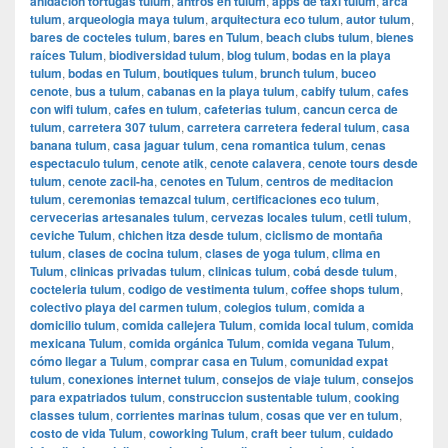
anidacion tortugas tulum
,
antros en tulum
,
apps de taxi tulum
,
arca
tulum
,
arqueologia maya tulum
,
arquitectura eco tulum
,
autor tulum
,
bares de cocteles tulum
,
bares en Tulum
,
beach clubs tulum
,
bienes
raíces Tulum
,
biodiversidad tulum
,
blog tulum
,
bodas en la playa
tulum
,
bodas en Tulum
,
boutiques tulum
,
brunch tulum
,
buceo
cenote
,
bus a tulum
,
cabanas en la playa tulum
,
cabify tulum
,
cafes
con wifi tulum
,
cafes en tulum
,
cafeterias tulum
,
cancun cerca de
tulum
,
carretera 307 tulum
,
carretera carretera federal tulum
,
casa
banana tulum
,
casa jaguar tulum
,
cena romantica tulum
,
cenas
espectaculo tulum
,
cenote atik
,
cenote calavera
,
cenote tours desde
tulum
,
cenote zacil-ha
,
cenotes en Tulum
,
centros de meditacion
tulum
,
ceremonias temazcal tulum
,
certificaciones eco tulum
,
cervecerias artesanales tulum
,
cervezas locales tulum
,
cetli tulum
,
ceviche Tulum
,
chichen itza desde tulum
,
ciclismo de montaña
tulum
,
clases de cocina tulum
,
clases de yoga tulum
,
clima en
Tulum
,
clinicas privadas tulum
,
clinicas tulum
,
cobá desde tulum
,
cocteleria tulum
,
codigo de vestimenta tulum
,
coffee shops tulum
,
colectivo playa del carmen tulum
,
colegios tulum
,
comida a
domicilio tulum
,
comida callejera Tulum
,
comida local tulum
,
comida
mexicana Tulum
,
comida orgánica Tulum
,
comida vegana Tulum
,
cómo llegar a Tulum
,
comprar casa en Tulum
,
comunidad expat
tulum
,
conexiones internet tulum
,
consejos de viaje tulum
,
consejos
para expatriados tulum
,
construccion sustentable tulum
,
cooking
classes tulum
,
corrientes marinas tulum
,
cosas que ver en tulum
,
costo de vida Tulum
,
coworking Tulum
,
craft beer tulum
,
cuidado