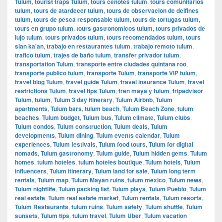
Tulum
,
tourist traps Tulum
,
tours cenotes tulum
,
tours comunitarios
tulum
,
tours de atardecer tulum
,
tours de observacion de delfines
tulum
,
tours de pesca responsable tulum
,
tours de tortugas tulum
,
tours en grupo tulum
,
tours gastronomicos tulum
,
tours privados de
lujo tulum
,
tours privados tulum
,
tours recomendados tulum
,
tours
sian ka'an
,
trabajo en restaurantes tulum
,
trabajo remoto tulum
,
trafico tulum
,
trajes de baño tulum
,
transfer privador tulum
,
transportation Tulum
,
transporte entre ciudades quintana roo
,
transporte publico tulum
,
transporte Tulum
,
transporte VIP tulum
,
travel blog Tulum
,
travel guide Tulum
,
travel insurance Tulum
,
travel
restrictions Tulum
,
travel tips Tulum
,
tren maya y tulum
,
tripadvisor
Tulum
,
tulum
,
Tulum 3 day itinerary
,
Tulum Airbnb
,
Tulum
apartments
,
Tulum bars
,
tulum beach
,
Tulum Beach Zone
,
tulum
beaches
,
Tulum budget
,
Tulum bus
,
Tulum climate
,
Tulum clubs
,
Tulum condos
,
Tulum construction
,
Tulum deals
,
Tulum
developments
,
Tulum dining
,
Tulum events calendar
,
Tulum
experiences
,
Tulum festivals
,
Tulum food tours
,
Tulum for digital
nomads
,
Tulum gastronomy
,
Tulum guide
,
Tulum hidden gems
,
Tulum
homes
,
tulum hoteles
,
tulum hoteles boutique
,
Tulum hotels
,
Tulum
influencers
,
Tulum itinerary
,
Tulum land for sale
,
Tulum long term
rentals
,
Tulum map
,
Tulum Mayan ruins
,
tulum mexico
,
Tulum news
,
Tulum nightlife
,
Tulum packing list
,
Tulum playa
,
Tulum Pueblo
,
Tulum
real estate
,
Tulum real estate market
,
Tulum rentals
,
Tulum resorts
,
Tulum Restaurants
,
tulum ruins
,
Tulum safety
,
Tulum shuttle
,
Tulum
sunsets
,
Tulum tips
,
tulum travel
,
Tulum Uber
,
Tulum vacation