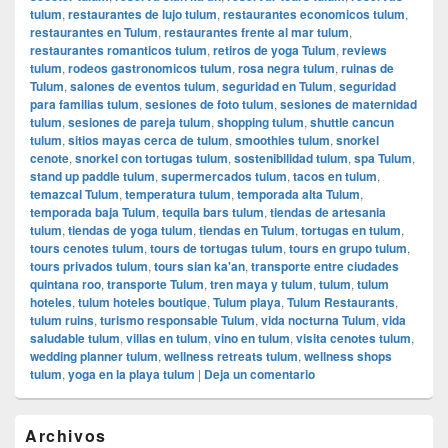
tulum
,
restaurantes de lujo tulum
,
restaurantes economicos tulum
,
restaurantes en Tulum
,
restaurantes frente al mar tulum
,
restaurantes romanticos tulum
,
retiros de yoga Tulum
,
reviews
tulum
,
rodeos gastronomicos tulum
,
rosa negra tulum
,
ruinas de
Tulum
,
salones de eventos tulum
,
seguridad en Tulum
,
seguridad
para familias tulum
,
sesiones de foto tulum
,
sesiones de maternidad
tulum
,
sesiones de pareja tulum
,
shopping tulum
,
shuttle cancun
tulum
,
sitios mayas cerca de tulum
,
smoothies tulum
,
snorkel
cenote
,
snorkel con tortugas tulum
,
sostenibilidad tulum
,
spa Tulum
,
stand up paddle tulum
,
supermercados tulum
,
tacos en tulum
,
temazcal Tulum
,
temperatura tulum
,
temporada alta Tulum
,
temporada baja Tulum
,
tequila bars tulum
,
tiendas de artesania
tulum
,
tiendas de yoga tulum
,
tiendas en Tulum
,
tortugas en tulum
,
tours cenotes tulum
,
tours de tortugas tulum
,
tours en grupo tulum
,
tours privados tulum
,
tours sian ka'an
,
transporte entre ciudades
quintana roo
,
transporte Tulum
,
tren maya y tulum
,
tulum
,
tulum
hoteles
,
tulum hoteles boutique
,
Tulum playa
,
Tulum Restaurants
,
tulum ruins
,
turismo responsable Tulum
,
vida nocturna Tulum
,
vida
saludable tulum
,
villas en tulum
,
vino en tulum
,
visita cenotes tulum
,
wedding planner tulum
,
wellness retreats tulum
,
wellness shops
tulum
,
yoga en la playa tulum
|
Deja un comentario
El
Archivos
área