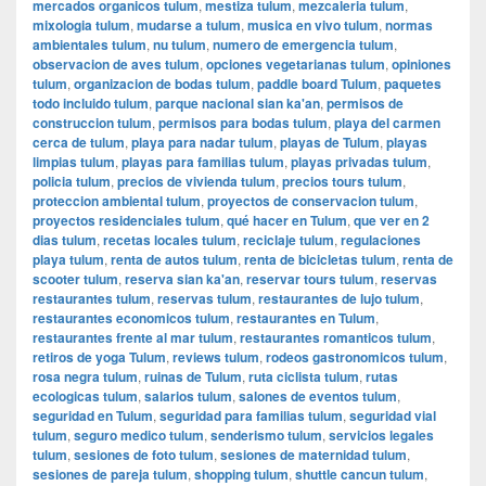
mercados organicos tulum
,
mestiza tulum
,
mezcaleria tulum
,
mixologia tulum
,
mudarse a tulum
,
musica en vivo tulum
,
normas
ambientales tulum
,
nu tulum
,
numero de emergencia tulum
,
observacion de aves tulum
,
opciones vegetarianas tulum
,
opiniones
tulum
,
organizacion de bodas tulum
,
paddle board Tulum
,
paquetes
todo incluido tulum
,
parque nacional sian ka'an
,
permisos de
construccion tulum
,
permisos para bodas tulum
,
playa del carmen
cerca de tulum
,
playa para nadar tulum
,
playas de Tulum
,
playas
limpias tulum
,
playas para familias tulum
,
playas privadas tulum
,
policia tulum
,
precios de vivienda tulum
,
precios tours tulum
,
proteccion ambiental tulum
,
proyectos de conservacion tulum
,
proyectos residenciales tulum
,
qué hacer en Tulum
,
que ver en 2
dias tulum
,
recetas locales tulum
,
reciclaje tulum
,
regulaciones
playa tulum
,
renta de autos tulum
,
renta de bicicletas tulum
,
renta de
scooter tulum
,
reserva sian ka'an
,
reservar tours tulum
,
reservas
restaurantes tulum
,
reservas tulum
,
restaurantes de lujo tulum
,
restaurantes economicos tulum
,
restaurantes en Tulum
,
restaurantes frente al mar tulum
,
restaurantes romanticos tulum
,
retiros de yoga Tulum
,
reviews tulum
,
rodeos gastronomicos tulum
,
rosa negra tulum
,
ruinas de Tulum
,
ruta ciclista tulum
,
rutas
ecologicas tulum
,
salarios tulum
,
salones de eventos tulum
,
seguridad en Tulum
,
seguridad para familias tulum
,
seguridad vial
tulum
,
seguro medico tulum
,
senderismo tulum
,
servicios legales
tulum
,
sesiones de foto tulum
,
sesiones de maternidad tulum
,
sesiones de pareja tulum
,
shopping tulum
,
shuttle cancun tulum
,