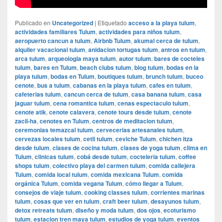
Publicado en
Uncategorized
|
Etiquetado
acceso a la playa tulum
,
actividades familiares Tulum
,
actividades para niños tulum
,
aeropuerto cancun a tulum
,
Airbnb Tulum
,
akumal cerca de tulum
,
alquiler vacacional tulum
,
anidacion tortugas tulum
,
antros en tulum
,
arca tulum
,
arqueologia maya tulum
,
autor tulum
,
bares de cocteles
tulum
,
bares en Tulum
,
beach clubs tulum
,
blog tulum
,
bodas en la
playa tulum
,
bodas en Tulum
,
boutiques tulum
,
brunch tulum
,
buceo
cenote
,
bus a tulum
,
cabanas en la playa tulum
,
cafes en tulum
,
cafeterias tulum
,
cancun cerca de tulum
,
casa banana tulum
,
casa
jaguar tulum
,
cena romantica tulum
,
cenas espectaculo tulum
,
cenote atik
,
cenote calavera
,
cenote tours desde tulum
,
cenote
zacil-ha
,
cenotes en Tulum
,
centros de meditacion tulum
,
ceremonias temazcal tulum
,
cervecerias artesanales tulum
,
cervezas locales tulum
,
cetli tulum
,
ceviche Tulum
,
chichen itza
desde tulum
,
clases de cocina tulum
,
clases de yoga tulum
,
clima en
Tulum
,
clinicas tulum
,
cobá desde tulum
,
cocteleria tulum
,
coffee
shops tulum
,
colectivo playa del carmen tulum
,
comida callejera
Tulum
,
comida local tulum
,
comida mexicana Tulum
,
comida
orgánica Tulum
,
comida vegana Tulum
,
cómo llegar a Tulum
,
consejos de viaje tulum
,
cooking classes tulum
,
corrientes marinas
tulum
,
cosas que ver en tulum
,
craft beer tulum
,
desayunos tulum
,
detox retreats tulum
,
diseño y moda tulum
,
dos ojos
,
ecoturismo
tulum
,
estacion tren maya tulum
,
estudios de yoga tulum
,
eventos