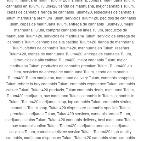
cannabis en Tulum, Tulum420 tienda de marihuana, mejor cannabis Tulum,
cepas de cannabis, tienda de cannabis Tulum420, especiales de cannabis
Tulum, marihuana premium Tulum, servicios Tulum420, pedidos de cannabis
Tulum, cepas de marihuana Tulum, entrega de cannabis Tulum420, mejor
marihuana Tulum, comprar cannabis en línea Tulum, productos de
marihuana Tulum420, servicios de marihuana Tulum, servicio de entrega de
cannabis Tulum, cannabis de alta calidad Tulum420, tienda de marihuana
Tulum, ofertas de cannabis Tulum420, marihuana en Tulum, reseñas
Tulum420, ofertas de marihuana Tulum420, entrega de cannabis Tulum,
productos de alta calidad Tulum420, mejor cannabis Tulum, mejor
marihuana Tulum, productos de cannabis premium Tulum, Tulum420 en
línea, servicios de entrega de marihuana Tulum, tienda de cannabis
Tulum420,Tulum marijuana, marijuana delivery Tulum, cannabis shopping
Tulum, where to buy cannabis Tulum, cannabis experience Tulum, cannabis
culture Tulum, Tulum420 products, Tulum cannabis deals, marijuana Tulum,
Tulum420 marijuana, buy marijuana Tulum, cannabis in Tulum, cannabis in
Tulum, Tulum420 marijuana shop, top cannabis Tulum, cannabis strains,
cannabis Tulum shop, Tulum420 dispensary, cannabis specials Tulum,
premium marijuana Tulum, Tulum420 services, cannabis orders Tulum,
marijuana strains Tulum, Tulum420 cannabis delivery, best marijuana Tulum,
buy cannabis online Tulum, Tulum420 marijuana products, marijuana
services Tulum, cannabis delivery service Tulum, Tulum420 high-quality
cannabis, marijuana dispensary Tulum, Tulum420 cannabis store, cannabis