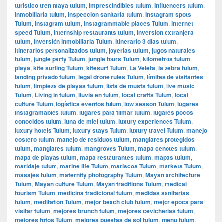
turistico tren maya tulum
,
imprescindibles tulum
,
Influencers tulum
,
inmobiliaria tulum
,
inspeccion sanitaria tulum
,
Instagram spots
Tulum
,
instagram tulum
,
instagrammable places Tulum
,
internet
speed Tulum
,
internship restaurants tulum
,
inversion extranjera
tulum
,
inversión inmobiliaria Tulum
,
itinerario 3 dias tulum
,
itinerarios personalizados tulum
,
joyerias tulum
,
jugos naturales
tulum
,
jungle party Tulum
,
jungle tours Tulum
,
kilometros tulum
playa
,
kite surfing Tulum
,
kitesurf Tulum
,
La Veleta
,
la zebra tulum
,
landing privado tulum
,
legal drone rules Tulum
,
límites de visitantes
tulum
,
limpieza de playas tulum
,
lista de musts tulum
,
live music
Tulum
,
Living in tulum
,
lluvia en tulum
,
local crafts Tulum
,
local
culture Tulum
,
logística eventos tulum
,
low season Tulum
,
lugares
instagramables tulum
,
lugares para filmar tulum
,
lugares pocos
conocidos tulum
,
luna de miel tulum
,
luxury experiences Tulum
,
luxury hotels Tulum
,
luxury stays Tulum
,
luxury travel Tulum
,
manejo
costero tulum
,
manejo de residuos tulum
,
manglares protegidos
tulum
,
manglares tulum
,
mangroves Tulum
,
mapa cenotes tulum
,
mapa de playas tulum
,
mapa restaurantes tulum
,
mapas tulum
,
maridaje tulum
,
marine life Tulum
,
mariscos Tulum
,
markets Tulum
,
masajes tulum
,
maternity photography Tulum
,
Mayan architecture
Tulum
,
Mayan culture Tulum
,
Mayan traditions Tulum
,
medical
tourism Tulum
,
medicina tradicional tulum
,
medidas sanitarias
tulum
,
meditation Tulum
,
mejor beach club tulum
,
mejor epoca para
visitar tulum
,
mejores brunch tulum
,
mejores cevicherias tulum
,
mejores fotos Tulum
,
mejores puestas de sol tulum
,
menu tulum
,