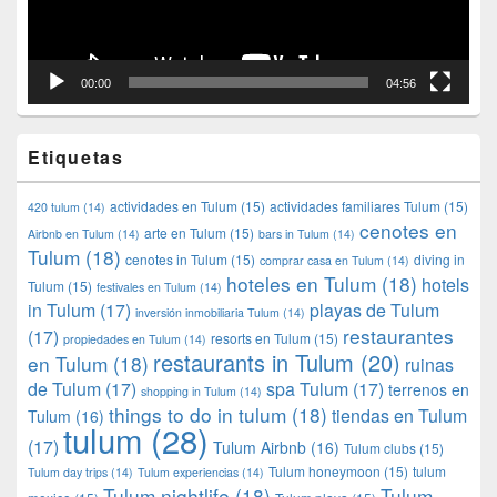
00:00
04:56
Etiquetas
actividades en Tulum
(15)
actividades familiares Tulum
(15)
420 tulum
(14)
cenotes en
arte en Tulum
(15)
Airbnb en Tulum
(14)
bars in Tulum
(14)
Tulum
(18)
cenotes in Tulum
(15)
diving in
comprar casa en Tulum
(14)
hoteles en Tulum
(18)
hotels
Tulum
(15)
festivales en Tulum
(14)
in Tulum
(17)
playas de Tulum
inversión inmobiliaria Tulum
(14)
restaurantes
(17)
resorts en Tulum
(15)
propiedades en Tulum
(14)
restaurants in Tulum
(20)
en Tulum
(18)
ruinas
de Tulum
(17)
spa Tulum
(17)
terrenos en
shopping in Tulum
(14)
things to do in tulum
(18)
tiendas en Tulum
Tulum
(16)
tulum
(28)
(17)
Tulum Airbnb
(16)
Tulum clubs
(15)
Tulum honeymoon
(15)
tulum
Tulum day trips
(14)
Tulum experiencias
(14)
Tulum nightlife
(18)
Tulum