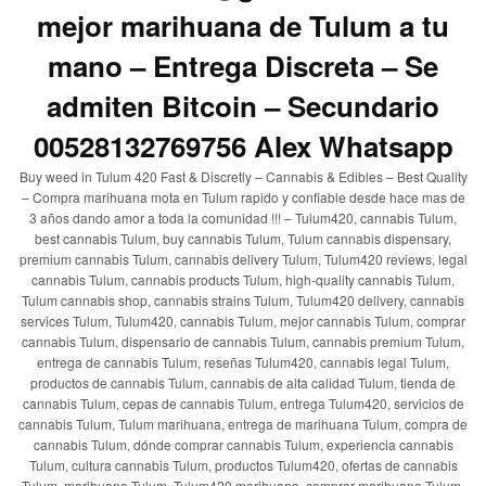
mejor marihuana de Tulum a tu
mano – Entrega Discreta – Se
admiten Bitcoin – Secundario
00528132769756 Alex Whatsapp
Buy weed in Tulum 420 Fast & Discretly – Cannabis & Edibles – Best Quality
– Compra marihuana mota en Tulum rapido y confiable desde hace mas de
3 años dando amor a toda la comunidad !!! – Tulum420, cannabis Tulum,
best cannabis Tulum, buy cannabis Tulum, Tulum cannabis dispensary,
premium cannabis Tulum, cannabis delivery Tulum, Tulum420 reviews, legal
cannabis Tulum, cannabis products Tulum, high-quality cannabis Tulum,
Tulum cannabis shop, cannabis strains Tulum, Tulum420 delivery, cannabis
services Tulum, Tulum420, cannabis Tulum, mejor cannabis Tulum, comprar
cannabis Tulum, dispensario de cannabis Tulum, cannabis premium Tulum,
entrega de cannabis Tulum, reseñas Tulum420, cannabis legal Tulum,
productos de cannabis Tulum, cannabis de alta calidad Tulum, tienda de
cannabis Tulum, cepas de cannabis Tulum, entrega Tulum420, servicios de
cannabis Tulum, Tulum marihuana, entrega de marihuana Tulum, compra de
cannabis Tulum, dónde comprar cannabis Tulum, experiencia cannabis
Tulum, cultura cannabis Tulum, productos Tulum420, ofertas de cannabis
Tulum, marihuana Tulum, Tulum420 marihuana, comprar marihuana Tulum,