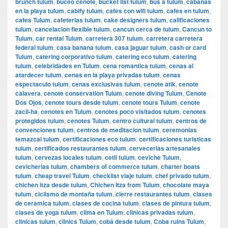
brunch tulum
,
buceo cenote
,
bucket list tulum
,
bus a tulum
,
cabanas
en la playa tulum
,
cabify tulum
,
cafes con wifi tulum
,
cafes en tulum
,
cafes Tulum
,
cafeterias tulum
,
cake designers tulum
,
calificaciones
tulum
,
cancelacion flexible tulum
,
cancun cerca de tulum
,
Cancun to
Tulum
,
car rental Tulum
,
carretera 307 tulum
,
carretera carretera
federal tulum
,
casa banana tulum
,
casa jaguar tulum
,
cash or card
Tulum
,
catering corporativo tulum
,
catering eco tulum
,
catering
tulum
,
celebridades en Tulum
,
cena romantica tulum
,
cenas al
atardecer tulum
,
cenas en la playa privadas tulum
,
cenas
espectaculo tulum
,
cenas exclusivas tulum
,
cenote atik
,
cenote
calavera
,
cenote conservation Tulum
,
cenote diving Tulum
,
Cenote
Dos Ojos
,
cenote tours desde tulum
,
cenote tours Tulum
,
cenote
zacil-ha
,
cenotes en Tulum
,
cenotes poco visitados tulum
,
cenotes
protegidos tulum
,
cenotes Tulum
,
centro cultural tulum
,
centros de
convenciones tulum
,
centros de meditacion tulum
,
ceremonias
temazcal tulum
,
certificaciones eco tulum
,
certificaciones turisticas
tulum
,
certificados restaurantes tulum
,
cervecerias artesanales
tulum
,
cervezas locales tulum
,
cetli tulum
,
ceviche Tulum
,
cevicherias tulum
,
chambers of commerce tulum
,
charter boats
tulum
,
cheap travel Tulum
,
checklist viaje tulum
,
chef privado tulum
,
chichen itza desde tulum
,
Chichen Itza from Tulum
,
chocolate maya
tulum
,
ciclismo de montaña tulum
,
cierre restaurantes tulum
,
clases
de ceramica tulum
,
clases de cocina tulum
,
clases de pintura tulum
,
clases de yoga tulum
,
clima en Tulum
,
clinicas privadas tulum
,
clinicas tulum
,
clinics Tulum
,
cobá desde tulum
,
Coba ruins Tulum
,