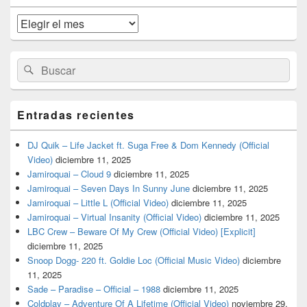
de
widget
Archivos
barra
lateral
primaria
Buscar
Buscar
por:
Entradas recientes
DJ Quik – Life Jacket ft. Suga Free & Dom Kennedy (Official
Video)
diciembre 11, 2025
Jamiroquai – Cloud 9
diciembre 11, 2025
Jamiroquai – Seven Days In Sunny June
diciembre 11, 2025
Jamiroquai – Little L (Official Video)
diciembre 11, 2025
Jamiroquai – Virtual Insanity (Official Video)
diciembre 11, 2025
LBC Crew – Beware Of My Crew (Official Video) [Explicit]
diciembre 11, 2025
Snoop Dogg- 220 ft. Goldie Loc (Official Music Video)
diciembre
11, 2025
Sade – Paradise – Official – 1988
diciembre 11, 2025
Coldplay – Adventure Of A Lifetime (Official Video)
noviembre 29,