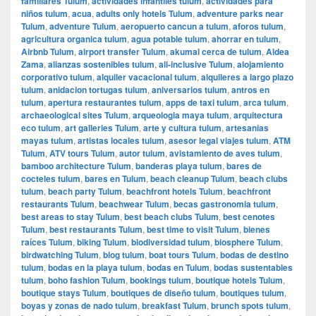
familiares Tulum
,
actividades infantiles tulum
,
actividades para
niños tulum
,
acua
,
adults only hotels Tulum
,
adventure parks near
Tulum
,
adventure Tulum
,
aeropuerto cancun a tulum
,
aforos tulum
,
agricultura organica tulum
,
agua potable tulum
,
ahorrar en tulum
,
Airbnb Tulum
,
airport transfer Tulum
,
akumal cerca de tulum
,
Aldea
Zama
,
alianzas sostenibles tulum
,
all-inclusive Tulum
,
alojamiento
corporativo tulum
,
alquiler vacacional tulum
,
alquileres a largo plazo
tulum
,
anidacion tortugas tulum
,
aniversarios tulum
,
antros en
tulum
,
apertura restaurantes tulum
,
apps de taxi tulum
,
arca tulum
,
archaeological sites Tulum
,
arqueologia maya tulum
,
arquitectura
eco tulum
,
art galleries Tulum
,
arte y cultura tulum
,
artesanias
mayas tulum
,
artistas locales tulum
,
asesor legal viajes tulum
,
ATM
Tulum
,
ATV tours Tulum
,
autor tulum
,
avistamiento de aves tulum
,
bamboo architecture Tulum
,
banderas playa tulum
,
bares de
cocteles tulum
,
bares en Tulum
,
beach cleanup Tulum
,
beach clubs
tulum
,
beach party Tulum
,
beachfront hotels Tulum
,
beachfront
restaurants Tulum
,
beachwear Tulum
,
becas gastronomia tulum
,
best areas to stay Tulum
,
best beach clubs Tulum
,
best cenotes
Tulum
,
best restaurants Tulum
,
best time to visit Tulum
,
bienes
raíces Tulum
,
biking Tulum
,
biodiversidad tulum
,
biosphere Tulum
,
birdwatching Tulum
,
blog tulum
,
boat tours Tulum
,
bodas de destino
tulum
,
bodas en la playa tulum
,
bodas en Tulum
,
bodas sustentables
tulum
,
boho fashion Tulum
,
bookings tulum
,
boutique hotels Tulum
,
boutique stays Tulum
,
boutiques de diseño tulum
,
boutiques tulum
,
boyas y zonas de nado tulum
,
breakfast Tulum
,
brunch spots tulum
,