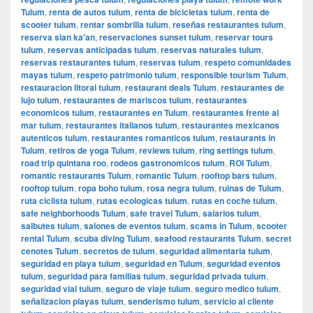
Tulum
,
renta de autos tulum
,
renta de bicicletas tulum
,
renta de
scooter tulum
,
rentar sombrilla tulum
,
reseñas restaurantes tulum
,
reserva sian ka'an
,
reservaciones sunset tulum
,
reservar tours
tulum
,
reservas anticipadas tulum
,
reservas naturales tulum
,
reservas restaurantes tulum
,
reservas tulum
,
respeto comunidades
mayas tulum
,
respeto patrimonio tulum
,
responsible tourism Tulum
,
restauracion litoral tulum
,
restaurant deals Tulum
,
restaurantes de
lujo tulum
,
restaurantes de mariscos tulum
,
restaurantes
economicos tulum
,
restaurantes en Tulum
,
restaurantes frente al
mar tulum
,
restaurantes italianos tulum
,
restaurantes mexicanos
autenticos tulum
,
restaurantes romanticos tulum
,
restaurants in
Tulum
,
retiros de yoga Tulum
,
reviews tulum
,
ring settings tulum
,
road trip quintana roo
,
rodeos gastronomicos tulum
,
ROI Tulum
,
romantic restaurants Tulum
,
romantic Tulum
,
rooftop bars tulum
,
rooftop tulum
,
ropa boho tulum
,
rosa negra tulum
,
ruinas de Tulum
,
ruta ciclista tulum
,
rutas ecologicas tulum
,
rutas en coche tulum
,
safe neighborhoods Tulum
,
safe travel Tulum
,
salarios tulum
,
salbutes tulum
,
salones de eventos tulum
,
scams in Tulum
,
scooter
rental Tulum
,
scuba diving Tulum
,
seafood restaurants Tulum
,
secret
cenotes Tulum
,
secretos de tulum
,
seguridad alimentaria tulum
,
seguridad en playa tulum
,
seguridad en Tulum
,
seguridad eventos
tulum
,
seguridad para familias tulum
,
seguridad privada tulum
,
seguridad vial tulum
,
seguro de viaje tulum
,
seguro medico tulum
,
señalizacion playas tulum
,
senderismo tulum
,
servicio al cliente