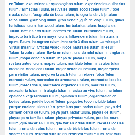
en Tulum
,
excursiones arqueologicas tulum
,
experiencias culinarias
tulum
,
farmacias Tulum
,
festivales tulum
,
food scene tulum
,
food
trucks tulum
,
fotografia de boda tulum
,
fotografia de viaje tulum
,
fotos tulum
,
glamping tulum
,
gran cenote
,
guía de viaje Tulum
,
guias
turisticos tulum
,
hartwood tulum
,
herbolarios tulum
,
hospitales
Tulum
,
hoteles eco tulum
,
hoteles en Tulum
,
huracanes tulum
,
impacto turistico tren maya tulum
,
Influencers tulum
,
Instagram
spots Tulum
,
instagram tulum
,
itinerario 3 dias tulum
,
Jamiroquai -
Virtual Insanity (Official Video)
,
jugos naturales tulum
,
kitesurf
Tulum
,
la zebra tulum
,
lluvia en tulum
,
luna de miel tulum
,
manglares
tulum
,
mapa cenotes tulum
,
mapa de playas tulum
,
mapa
restaurantes tulum
,
mapas tulum
,
maridaje tulum
,
masajes tulum
,
medicina tradicional tulum
,
mejor beach club tulum
,
mejor epoca
para visitar tulum
,
mejores brunch tulum
,
mejores fotos Tulum
,
mercado tulum
,
mercados de artesanias tulum
,
mercados locales
tulum
,
mercados n
,
mercados organicos tulum
,
mestiza tulum
,
mezcaleria tulum
,
mixologia tulum
,
musica en vivo tulum
,
nu tulum
,
opciones vegetarianas tulum
,
opiniones tulum
,
organizacion de
bodas tulum
,
paddle board Tulum
,
paquetes todo incluido tulum
,
parque nacional sian ka'an
,
permisos para bodas tulum
,
playa del
carmen cerca de tulum
,
playa para nadar tulum
,
playas de Tulum
,
playas para familias tulum
,
playas privadas tulum
,
precios tours
tulum
,
qué hacer en Tulum
,
que ver en 2 dias tulum
,
recetas locales
tulum
,
renta de autos tulum
,
renta de bicicletas tulum
,
renta de
scooter tulum
,
reserva sian ka'an
,
reservar tours tulum
,
reservas