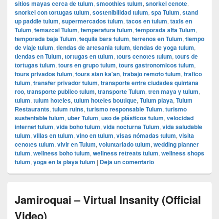
sitios mayas cerca de tulum
,
smoothies tulum
,
snorkel cenote
,
snorkel con tortugas tulum
,
sostenibilidad tulum
,
spa Tulum
,
stand
up paddle tulum
,
supermercados tulum
,
tacos en tulum
,
taxis en
Tulum
,
temazcal Tulum
,
temperatura tulum
,
temporada alta Tulum
,
temporada baja Tulum
,
tequila bars tulum
,
terrenos en Tulum
,
tiempo
de viaje tulum
,
tiendas de artesania tulum
,
tiendas de yoga tulum
,
tiendas en Tulum
,
tortugas en tulum
,
tours cenotes tulum
,
tours de
tortugas tulum
,
tours en grupo tulum
,
tours gastronomicos tulum
,
tours privados tulum
,
tours sian ka'an
,
trabajo remoto tulum
,
trafico
tulum
,
transfer privador tulum
,
transporte entre ciudades quintana
roo
,
transporte publico tulum
,
transporte Tulum
,
tren maya y tulum
,
tulum
,
tulum hoteles
,
tulum hoteles boutique
,
Tulum playa
,
Tulum
Restaurants
,
tulum ruins
,
turismo responsable Tulum
,
turismo
sustentable tulum
,
uber Tulum
,
uso de plásticos tulum
,
velocidad
internet tulum
,
vida boho tulum
,
vida nocturna Tulum
,
vida saludable
tulum
,
villas en tulum
,
vino en tulum
,
visas nómadas tulum
,
visita
cenotes tulum
,
vivir en Tulum
,
voluntariado tulum
,
wedding planner
tulum
,
wellness boho tulum
,
wellness retreats tulum
,
wellness shops
tulum
,
yoga en la playa tulum
|
Deja un comentario
Jamiroquai – Virtual Insanity (Official
Video)