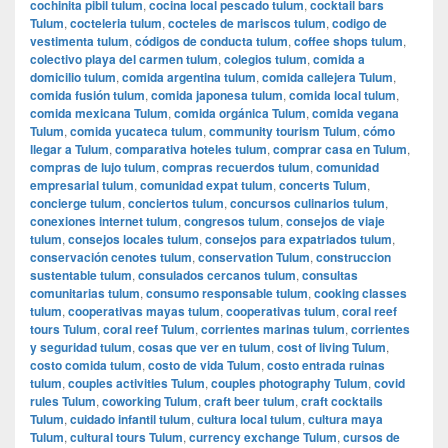
cochinita pibil tulum
,
cocina local pescado tulum
,
cocktail bars
Tulum
,
cocteleria tulum
,
cocteles de mariscos tulum
,
codigo de
vestimenta tulum
,
códigos de conducta tulum
,
coffee shops tulum
,
colectivo playa del carmen tulum
,
colegios tulum
,
comida a
domicilio tulum
,
comida argentina tulum
,
comida callejera Tulum
,
comida fusión tulum
,
comida japonesa tulum
,
comida local tulum
,
comida mexicana Tulum
,
comida orgánica Tulum
,
comida vegana
Tulum
,
comida yucateca tulum
,
community tourism Tulum
,
cómo
llegar a Tulum
,
comparativa hoteles tulum
,
comprar casa en Tulum
,
compras de lujo tulum
,
compras recuerdos tulum
,
comunidad
empresarial tulum
,
comunidad expat tulum
,
concerts Tulum
,
concierge tulum
,
conciertos tulum
,
concursos culinarios tulum
,
conexiones internet tulum
,
congresos tulum
,
consejos de viaje
tulum
,
consejos locales tulum
,
consejos para expatriados tulum
,
conservación cenotes tulum
,
conservation Tulum
,
construccion
sustentable tulum
,
consulados cercanos tulum
,
consultas
comunitarias tulum
,
consumo responsable tulum
,
cooking classes
tulum
,
cooperativas mayas tulum
,
cooperativas tulum
,
coral reef
tours Tulum
,
coral reef Tulum
,
corrientes marinas tulum
,
corrientes
y seguridad tulum
,
cosas que ver en tulum
,
cost of living Tulum
,
costo comida tulum
,
costo de vida Tulum
,
costo entrada ruinas
tulum
,
couples activities Tulum
,
couples photography Tulum
,
covid
rules Tulum
,
coworking Tulum
,
craft beer tulum
,
craft cocktails
Tulum
,
cuidado infantil tulum
,
cultura local tulum
,
cultura maya
Tulum
,
cultural tours Tulum
,
currency exchange Tulum
,
cursos de