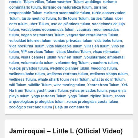
rentals
,
Tulum villas
,
Tulum weather
,
Tulum weddings
,
turismo
comunitario tulum
,
turismo de naturaleza tulum
,
turismo
responsable Tulum
,
turismo sustentable tulum
,
turtle conservation
Tulum
,
turtle nesting Tulum
,
turtle tours Tulum
,
turtles Tulum
,
uber
eats tulum
,
uber Tulum
,
uso de plásticos tulum
,
vacaciones de lujo
tulum
,
vacaciones economicas tulum
,
vacunas recomendadas
tulum
,
vegan restaurants Tulum
,
vegetarian restaurants Tulum
,
velocidad internet tulum
,
ventas privadas tulum
,
vida boho tulum
,
vida nocturna Tulum
,
vida saludable tulum
,
villas en tulum
,
vino en
tulum
,
VIP services Tulum
,
visas Mexico Tulum
,
visas nómadas
tulum
,
visita cenotes tulum
,
vivir en Tulum
,
voluntariado ambiental
tulum
,
voluntariado tulum
,
volunteering Tulum
,
vouchers tulum
,
vuelos privados tulum
,
wedding planner tulum
,
wedding Tulum
,
wellness boho tulum
,
wellness retreats tulum
,
wellness shops tulum
,
wellness Tulum
,
whale shark tours near Tulum
,
what to do in Tulum
,
wifi Tulum
,
wildlife Tulum
,
wine tasting tulum
,
Xcaret from Tulum
,
Xel-
Ha from Tulum
,
yacht tours Tulum
,
yates privados tulum
,
yoga en la
playa tulum
,
yoga retreats Tulum
,
yoga Tulum
,
zipline Tulum
,
zonas
arqueologicas protegidas tulum
,
zonas protegidas costa tulum
,
zoológico cercano tulum
|
Deja un comentario
Jamiroquai – Little L (Official Video)