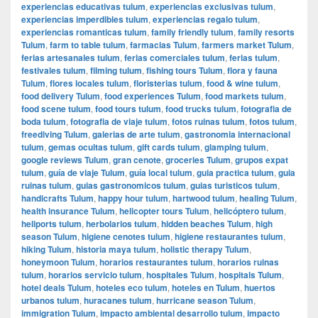
experiencias educativas tulum
,
experiencias exclusivas tulum
,
experiencias imperdibles tulum
,
experiencias regalo tulum
,
experiencias romanticas tulum
,
family friendly tulum
,
family resorts
Tulum
,
farm to table tulum
,
farmacias Tulum
,
farmers market Tulum
,
ferias artesanales tulum
,
ferias comerciales tulum
,
ferias tulum
,
festivales tulum
,
filming tulum
,
fishing tours Tulum
,
flora y fauna
Tulum
,
flores locales tulum
,
floristerias tulum
,
food & wine tulum
,
food delivery Tulum
,
food experiences Tulum
,
food markets tulum
,
food scene tulum
,
food tours tulum
,
food trucks tulum
,
fotografia de
boda tulum
,
fotografia de viaje tulum
,
fotos ruinas tulum
,
fotos tulum
,
freediving Tulum
,
galerias de arte tulum
,
gastronomia internacional
tulum
,
gemas ocultas tulum
,
gift cards tulum
,
glamping tulum
,
google reviews Tulum
,
gran cenote
,
groceries Tulum
,
grupos expat
tulum
,
guía de viaje Tulum
,
guía local tulum
,
guia practica tulum
,
guia
ruinas tulum
,
guias gastronomicos tulum
,
guias turisticos tulum
,
handicrafts Tulum
,
happy hour tulum
,
hartwood tulum
,
healing Tulum
,
health insurance Tulum
,
helicopter tours Tulum
,
helicóptero tulum
,
heliports tulum
,
herbolarios tulum
,
hidden beaches Tulum
,
high
season Tulum
,
higiene cenotes tulum
,
higiene restaurantes tulum
,
hiking Tulum
,
historia maya tulum
,
holistic therapy Tulum
,
honeymoon Tulum
,
horarios restaurantes tulum
,
horarios ruinas
tulum
,
horarios servicio tulum
,
hospitales Tulum
,
hospitals Tulum
,
hotel deals Tulum
,
hoteles eco tulum
,
hoteles en Tulum
,
huertos
urbanos tulum
,
huracanes tulum
,
hurricane season Tulum
,
immigration Tulum
,
impacto ambiental desarrollo tulum
,
impacto