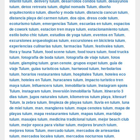
infantil tulum
,
delivery tulum
,
desarrollos condos tulum
,
desayunos
tulum
,
detox retreats tulum
,
digital nomads Tulum
,
diseño
arquitectonico tulum
,
diseño y moda tulum
,
distancia cancun tulum
,
distancia playa del carmen tulum
,
dos ojos
,
dress code tulum
,
ecoturismo tulum
,
emergencias Tulum
,
escuelas en tulum
,
espacios
de cowork tulum
,
estacion tren maya tulum
,
estacionamiento tulum
,
estilo boho chic tulum
,
estudios de yoga tulum
,
eventos en Tulum
,
excursiones arqueologicas tulum
,
excursiones en bicicleta tulum
,
experiencias culinarias tulum
,
farmacias Tulum
,
festivales tulum
,
flora y fauna Tulum
,
food scene tulum
,
food tours tulum
,
food trucks
tulum
,
fotografia de boda tulum
,
fotografia de viaje tulum
,
fotos
tulum
,
glamping tulum
,
gran cenote
,
grupos expat tulum
,
guía de
viaje Tulum
,
guias turisticos tulum
,
hartwood tulum
,
herbolarios
tulum
,
horarios restaurantes tulum
,
hospitales Tulum
,
hoteles eco
tulum
,
hoteles en Tulum
,
huracanes tulum
,
impacto turistico tren
maya tulum
,
Influencers tulum
,
inmobiliaria tulum
,
Instagram spots
Tulum
,
instagram tulum
,
inversión inmobiliaria Tulum
,
itinerario 3
dias tulum
,
jugos naturales tulum
,
kilometros tulum playa
,
kitesurf
Tulum
,
la zebra tulum
,
limpieza de playas tulum
,
lluvia en tulum
,
luna
de miel tulum
,
man
,
manglares tulum
,
mapa cenotes tulum
,
mapa de
playas tulum
,
mapa restaurantes tulum
,
mapas tulum
,
maridaje
tulum
,
masajes tulum
,
medicina tradicional tulum
,
mejor beach club
tulum
,
mejor epoca para visitar tulum
,
mejores brunch tulum
,
mejores fotos Tulum
,
mercado tulum
,
mercados de artesanias
tulum
,
mercados locales tulum
,
mercados nocturnos tulum
,