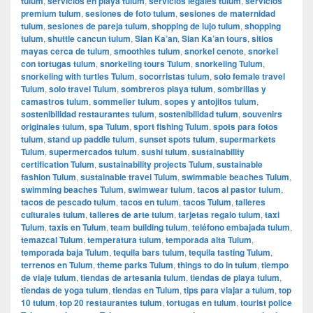
tulum
,
servicios en playa tulum
,
servicios legales tulum
,
servicios
premium tulum
,
sesiones de foto tulum
,
sesiones de maternidad
tulum
,
sesiones de pareja tulum
,
shopping de lujo tulum
,
shopping
tulum
,
shuttle cancun tulum
,
Sian Ka’an
,
Sian Ka’an tours
,
sitios
mayas cerca de tulum
,
smoothies tulum
,
snorkel cenote
,
snorkel
con tortugas tulum
,
snorkeling tours Tulum
,
snorkeling Tulum
,
snorkeling with turtles Tulum
,
socorristas tulum
,
solo female travel
Tulum
,
solo travel Tulum
,
sombreros playa tulum
,
sombrillas y
camastros tulum
,
sommelier tulum
,
sopes y antojitos tulum
,
sostenibilidad restaurantes tulum
,
sostenibilidad tulum
,
souvenirs
originales tulum
,
spa Tulum
,
sport fishing Tulum
,
spots para fotos
tulum
,
stand up paddle tulum
,
sunset spots tulum
,
supermarkets
Tulum
,
supermercados tulum
,
sushi tulum
,
sustainability
certification Tulum
,
sustainability projects Tulum
,
sustainable
fashion Tulum
,
sustainable travel Tulum
,
swimmable beaches Tulum
,
swimming beaches Tulum
,
swimwear tulum
,
tacos al pastor tulum
,
tacos de pescado tulum
,
tacos en tulum
,
tacos Tulum
,
talleres
culturales tulum
,
talleres de arte tulum
,
tarjetas regalo tulum
,
taxi
Tulum
,
taxis en Tulum
,
team building tulum
,
teléfono embajada tulum
,
temazcal Tulum
,
temperatura tulum
,
temporada alta Tulum
,
temporada baja Tulum
,
tequila bars tulum
,
tequila tasting Tulum
,
terrenos en Tulum
,
theme parks Tulum
,
things to do in tulum
,
tiempo
de viaje tulum
,
tiendas de artesania tulum
,
tiendas de playa tulum
,
tiendas de yoga tulum
,
tiendas en Tulum
,
tips para viajar a tulum
,
top
10 tulum
,
top 20 restaurantes tulum
,
tortugas en tulum
,
tourist police