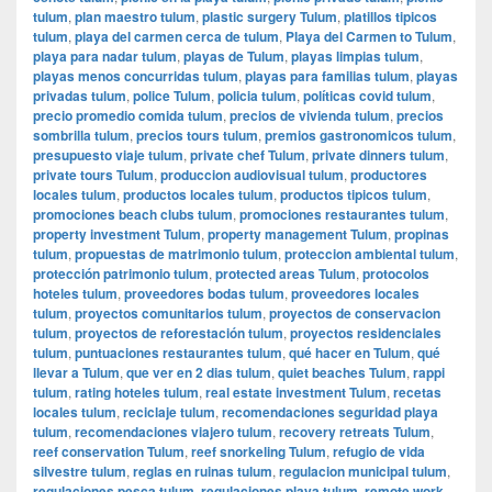
tulum
,
plan maestro tulum
,
plastic surgery Tulum
,
platillos tipicos
tulum
,
playa del carmen cerca de tulum
,
Playa del Carmen to Tulum
,
playa para nadar tulum
,
playas de Tulum
,
playas limpias tulum
,
playas menos concurridas tulum
,
playas para familias tulum
,
playas
privadas tulum
,
police Tulum
,
policia tulum
,
políticas covid tulum
,
precio promedio comida tulum
,
precios de vivienda tulum
,
precios
sombrilla tulum
,
precios tours tulum
,
premios gastronomicos tulum
,
presupuesto viaje tulum
,
private chef Tulum
,
private dinners tulum
,
private tours Tulum
,
produccion audiovisual tulum
,
productores
locales tulum
,
productos locales tulum
,
productos tipicos tulum
,
promociones beach clubs tulum
,
promociones restaurantes tulum
,
property investment Tulum
,
property management Tulum
,
propinas
tulum
,
propuestas de matrimonio tulum
,
proteccion ambiental tulum
,
protección patrimonio tulum
,
protected areas Tulum
,
protocolos
hoteles tulum
,
proveedores bodas tulum
,
proveedores locales
tulum
,
proyectos comunitarios tulum
,
proyectos de conservacion
tulum
,
proyectos de reforestación tulum
,
proyectos residenciales
tulum
,
puntuaciones restaurantes tulum
,
qué hacer en Tulum
,
qué
llevar a Tulum
,
que ver en 2 dias tulum
,
quiet beaches Tulum
,
rappi
tulum
,
rating hoteles tulum
,
real estate investment Tulum
,
recetas
locales tulum
,
reciclaje tulum
,
recomendaciones seguridad playa
tulum
,
recomendaciones viajero tulum
,
recovery retreats Tulum
,
reef conservation Tulum
,
reef snorkeling Tulum
,
refugio de vida
silvestre tulum
,
reglas en ruinas tulum
,
regulacion municipal tulum
,
regulaciones pesca tulum
,
regulaciones playa tulum
,
remote work