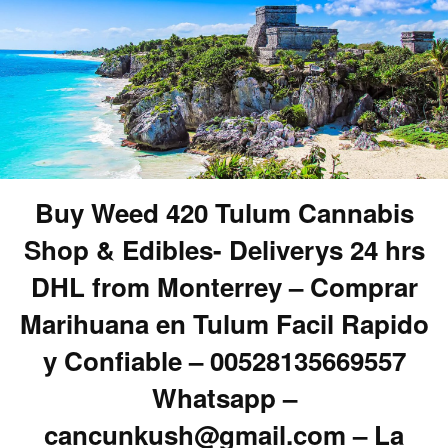
Buy Weed 420 Tulum Cannabis
Shop & Edibles- Deliverys 24 hrs
DHL from Monterrey – Comprar
Marihuana en Tulum Facil Rapido
y Confiable – 00528135669557
Whatsapp –
cancunkush@gmail.com – La