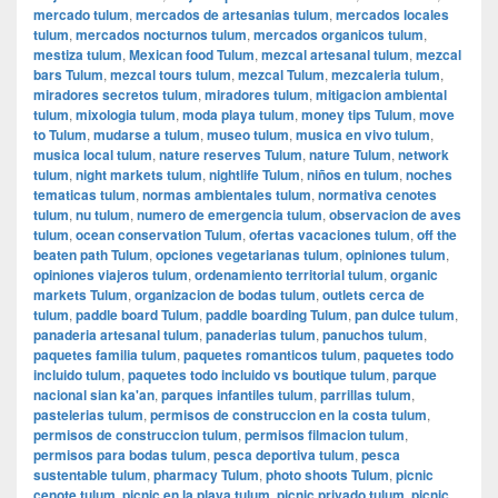
mercado tulum
,
mercados de artesanias tulum
,
mercados locales
tulum
,
mercados nocturnos tulum
,
mercados organicos tulum
,
mestiza tulum
,
Mexican food Tulum
,
mezcal artesanal tulum
,
mezcal
bars Tulum
,
mezcal tours tulum
,
mezcal Tulum
,
mezcaleria tulum
,
miradores secretos tulum
,
miradores tulum
,
mitigacion ambiental
tulum
,
mixologia tulum
,
moda playa tulum
,
money tips Tulum
,
move
to Tulum
,
mudarse a tulum
,
museo tulum
,
musica en vivo tulum
,
musica local tulum
,
nature reserves Tulum
,
nature Tulum
,
network
tulum
,
night markets tulum
,
nightlife Tulum
,
niños en tulum
,
noches
tematicas tulum
,
normas ambientales tulum
,
normativa cenotes
tulum
,
nu tulum
,
numero de emergencia tulum
,
observacion de aves
tulum
,
ocean conservation Tulum
,
ofertas vacaciones tulum
,
off the
beaten path Tulum
,
opciones vegetarianas tulum
,
opiniones tulum
,
opiniones viajeros tulum
,
ordenamiento territorial tulum
,
organic
markets Tulum
,
organizacion de bodas tulum
,
outlets cerca de
tulum
,
paddle board Tulum
,
paddle boarding Tulum
,
pan dulce tulum
,
panaderia artesanal tulum
,
panaderias tulum
,
panuchos tulum
,
paquetes familia tulum
,
paquetes romanticos tulum
,
paquetes todo
incluido tulum
,
paquetes todo incluido vs boutique tulum
,
parque
nacional sian ka'an
,
parques infantiles tulum
,
parrillas tulum
,
pastelerias tulum
,
permisos de construccion en la costa tulum
,
permisos de construccion tulum
,
permisos filmacion tulum
,
permisos para bodas tulum
,
pesca deportiva tulum
,
pesca
sustentable tulum
,
pharmacy Tulum
,
photo shoots Tulum
,
picnic
cenote tulum
,
picnic en la playa tulum
,
picnic privado tulum
,
picnic