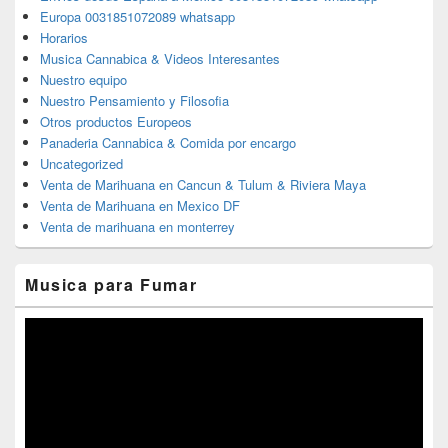
Europa 0031851072089 whatsapp
Horarios
Musica Cannabica & Videos Interesantes
Nuestro equipo
Nuestro Pensamiento y Filosofia
Otros productos Europeos
Panaderia Cannabica & Comida por encargo
Uncategorized
Venta de Marihuana en Cancun & Tulum & Riviera Maya
Venta de Marihuana en Mexico DF
Venta de marihuana en monterrey
Musica para Fumar
Reproductor
de
vídeo