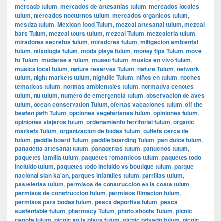
mercado tulum
,
mercados de artesanias tulum
,
mercados locales
tulum
,
mercados nocturnos tulum
,
mercados organicos tulum
,
mestiza tulum
,
Mexican food Tulum
,
mezcal artesanal tulum
,
mezcal
bars Tulum
,
mezcal tours tulum
,
mezcal Tulum
,
mezcaleria tulum
,
miradores secretos tulum
,
miradores tulum
,
mitigacion ambiental
tulum
,
mixologia tulum
,
moda playa tulum
,
money tips Tulum
,
move
to Tulum
,
mudarse a tulum
,
museo tulum
,
musica en vivo tulum
,
musica local tulum
,
nature reserves Tulum
,
nature Tulum
,
network
tulum
,
night markets tulum
,
nightlife Tulum
,
niños en tulum
,
noches
tematicas tulum
,
normas ambientales tulum
,
normativa cenotes
tulum
,
nu tulum
,
numero de emergencia tulum
,
observacion de aves
tulum
,
ocean conservation Tulum
,
ofertas vacaciones tulum
,
off the
beaten path Tulum
,
opciones vegetarianas tulum
,
opiniones tulum
,
opiniones viajeros tulum
,
ordenamiento territorial tulum
,
organic
markets Tulum
,
organizacion de bodas tulum
,
outlets cerca de
tulum
,
paddle board Tulum
,
paddle boarding Tulum
,
pan dulce tulum
,
panaderia artesanal tulum
,
panaderias tulum
,
panuchos tulum
,
paquetes familia tulum
,
paquetes romanticos tulum
,
paquetes todo
incluido tulum
,
paquetes todo incluido vs boutique tulum
,
parque
nacional sian ka'an
,
parques infantiles tulum
,
parrillas tulum
,
pastelerias tulum
,
permisos de construccion en la costa tulum
,
permisos de construccion tulum
,
permisos filmacion tulum
,
permisos para bodas tulum
,
pesca deportiva tulum
,
pesca
sustentable tulum
,
pharmacy Tulum
,
photo shoots Tulum
,
picnic
cenote tulum
,
picnic en la playa tulum
,
picnic privado tulum
,
picnic