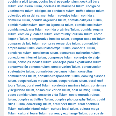
cochinita pibil tulum
,
cocina local pescado tulum
,
cocktail bars
Tulum
,
cocteleria tulum
,
cocteles de mariscos tulum
,
codigo de
vestimenta tulum
,
códigos de conducta tulum
,
coffee shops tulum
,
colectivo playa del carmen tulum
,
colegios tulum
,
comida a
domicilio tulum
,
comida argentina tulum
,
comida callejera Tulum
,
comida fusión tulum
,
comida japonesa tulum
,
comida local tulum
,
comida mexicana Tulum
,
comida orgánica Tulum
,
comida vegana
Tulum
,
comida yucateca tulum
,
community tourism Tulum
,
cómo
llegar a Tulum
,
comparativa hoteles tulum
,
comprar casa en Tulum
,
compras de lujo tulum
,
compras recuerdos tulum
,
comunidad
empresarial tulum
,
comunidad expat tulum
,
concerts Tulum
,
concierge tulum
,
conciertos tulum
,
concursos culinarios tulum
,
conexiones internet tulum
,
congresos tulum
,
consejos de viaje
tulum
,
consejos locales tulum
,
consejos para expatriados tulum
,
conservación cenotes tulum
,
conservation Tulum
,
construccion
sustentable tulum
,
consulados cercanos tulum
,
consultas
comunitarias tulum
,
consumo responsable tulum
,
cooking classes
tulum
,
cooperativas mayas tulum
,
cooperativas tulum
,
coral reef
tours Tulum
,
coral reef Tulum
,
corrientes marinas tulum
,
corrientes
y seguridad tulum
,
cosas que ver en tulum
,
cost of living Tulum
,
costo comida tulum
,
costo de vida Tulum
,
costo entrada ruinas
tulum
,
couples activities Tulum
,
couples photography Tulum
,
covid
rules Tulum
,
coworking Tulum
,
craft beer tulum
,
craft cocktails
Tulum
,
cuidado infantil tulum
,
cultura local tulum
,
cultura maya
Tulum
,
cultural tours Tulum
,
currency exchange Tulum
,
cursos de