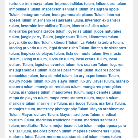
turistico tren maya tulum
,
imprescindibles tulum
,
Influencers tulum
,
inmobiliaria tulum
,
inspeccion sanitaria tulum
,
Instagram spots
Tulum
,
instagram tulum
,
instagrammable places Tulum
,
internet
speed Tulum
,
internship restaurants tulum
,
inversion extranjera
tulum
,
inversión inmobiliaria Tulum
,
itinerario 3 dias tulum
,
itinerarios personalizados tulum
,
joyerias tulum
,
jugos naturales
tulum
,
jungle party Tulum
,
jungle tours Tulum
,
kilometros tulum
playa
,
kite surfing Tulum
,
kitesurf Tulum
,
La Veleta
,
la zebra tulum
,
landing privado tulum
,
legal drone rules Tulum
,
límites de visitantes
tulum
,
limpieza de playas tulum
,
lista de musts tulum
,
live music
Tulum
,
Living in tulum
,
lluvia en tulum
,
local crafts Tulum
,
local
culture Tulum
,
logística eventos tulum
,
low season Tulum
,
lugares
instagramables tulum
,
lugares para filmar tulum
,
lugares pocos
conocidos tulum
,
luna de miel tulum
,
luxury experiences Tulum
,
luxury hotels Tulum
,
luxury stays Tulum
,
luxury travel Tulum
,
manejo
costero tulum
,
manejo de residuos tulum
,
manglares protegidos
tulum
,
manglares tulum
,
mangroves Tulum
,
mapa cenotes tulum
,
mapa de playas tulum
,
mapa restaurantes tulum
,
mapas tulum
,
maridaje tulum
,
marine life Tulum
,
mariscos Tulum
,
markets Tulum
,
masajes tulum
,
maternity photography Tulum
,
Mayan architecture
Tulum
,
Mayan culture Tulum
,
Mayan traditions Tulum
,
medical
tourism Tulum
,
medicina tradicional tulum
,
medidas sanitarias
tulum
,
meditation Tulum
,
mejor beach club tulum
,
mejor epoca para
visitar tulum
,
mejores brunch tulum
,
mejores cevicherias tulum
,
mejores fotos Tulum
,
mejores puestas de sol tulum
,
menu tulum
,