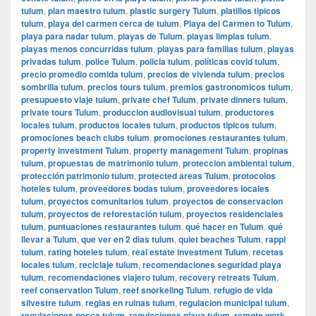
tulum
,
plan maestro tulum
,
plastic surgery Tulum
,
platillos tipicos
tulum
,
playa del carmen cerca de tulum
,
Playa del Carmen to Tulum
,
playa para nadar tulum
,
playas de Tulum
,
playas limpias tulum
,
playas menos concurridas tulum
,
playas para familias tulum
,
playas
privadas tulum
,
police Tulum
,
policia tulum
,
políticas covid tulum
,
precio promedio comida tulum
,
precios de vivienda tulum
,
precios
sombrilla tulum
,
precios tours tulum
,
premios gastronomicos tulum
,
presupuesto viaje tulum
,
private chef Tulum
,
private dinners tulum
,
private tours Tulum
,
produccion audiovisual tulum
,
productores
locales tulum
,
productos locales tulum
,
productos tipicos tulum
,
promociones beach clubs tulum
,
promociones restaurantes tulum
,
property investment Tulum
,
property management Tulum
,
propinas
tulum
,
propuestas de matrimonio tulum
,
proteccion ambiental tulum
,
protección patrimonio tulum
,
protected areas Tulum
,
protocolos
hoteles tulum
,
proveedores bodas tulum
,
proveedores locales
tulum
,
proyectos comunitarios tulum
,
proyectos de conservacion
tulum
,
proyectos de reforestación tulum
,
proyectos residenciales
tulum
,
puntuaciones restaurantes tulum
,
qué hacer en Tulum
,
qué
llevar a Tulum
,
que ver en 2 dias tulum
,
quiet beaches Tulum
,
rappi
tulum
,
rating hoteles tulum
,
real estate investment Tulum
,
recetas
locales tulum
,
reciclaje tulum
,
recomendaciones seguridad playa
tulum
,
recomendaciones viajero tulum
,
recovery retreats Tulum
,
reef conservation Tulum
,
reef snorkeling Tulum
,
refugio de vida
silvestre tulum
,
reglas en ruinas tulum
,
regulacion municipal tulum
,
regulaciones pesca tulum
,
regulaciones playa tulum
,
remote work