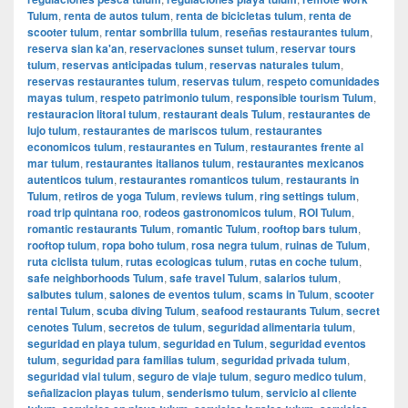
Tulum
,
renta de autos tulum
,
renta de bicicletas tulum
,
renta de
scooter tulum
,
rentar sombrilla tulum
,
reseñas restaurantes tulum
,
reserva sian ka'an
,
reservaciones sunset tulum
,
reservar tours
tulum
,
reservas anticipadas tulum
,
reservas naturales tulum
,
reservas restaurantes tulum
,
reservas tulum
,
respeto comunidades
mayas tulum
,
respeto patrimonio tulum
,
responsible tourism Tulum
,
restauracion litoral tulum
,
restaurant deals Tulum
,
restaurantes de
lujo tulum
,
restaurantes de mariscos tulum
,
restaurantes
economicos tulum
,
restaurantes en Tulum
,
restaurantes frente al
mar tulum
,
restaurantes italianos tulum
,
restaurantes mexicanos
autenticos tulum
,
restaurantes romanticos tulum
,
restaurants in
Tulum
,
retiros de yoga Tulum
,
reviews tulum
,
ring settings tulum
,
road trip quintana roo
,
rodeos gastronomicos tulum
,
ROI Tulum
,
romantic restaurants Tulum
,
romantic Tulum
,
rooftop bars tulum
,
rooftop tulum
,
ropa boho tulum
,
rosa negra tulum
,
ruinas de Tulum
,
ruta ciclista tulum
,
rutas ecologicas tulum
,
rutas en coche tulum
,
safe neighborhoods Tulum
,
safe travel Tulum
,
salarios tulum
,
salbutes tulum
,
salones de eventos tulum
,
scams in Tulum
,
scooter
rental Tulum
,
scuba diving Tulum
,
seafood restaurants Tulum
,
secret
cenotes Tulum
,
secretos de tulum
,
seguridad alimentaria tulum
,
seguridad en playa tulum
,
seguridad en Tulum
,
seguridad eventos
tulum
,
seguridad para familias tulum
,
seguridad privada tulum
,
seguridad vial tulum
,
seguro de viaje tulum
,
seguro medico tulum
,
señalizacion playas tulum
,
senderismo tulum
,
servicio al cliente