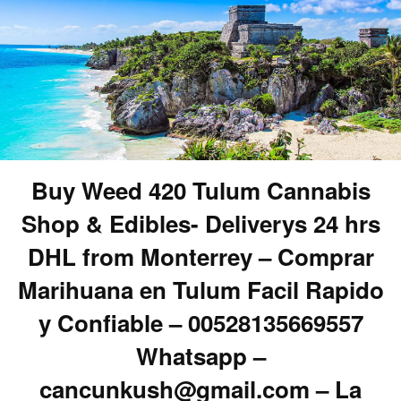
Buy Weed 420 Tulum Cannabis
Shop & Edibles- Deliverys 24 hrs
DHL from Monterrey – Comprar
Marihuana en Tulum Facil Rapido
y Confiable – 00528135669557
Whatsapp –
cancunkush@gmail.com – La