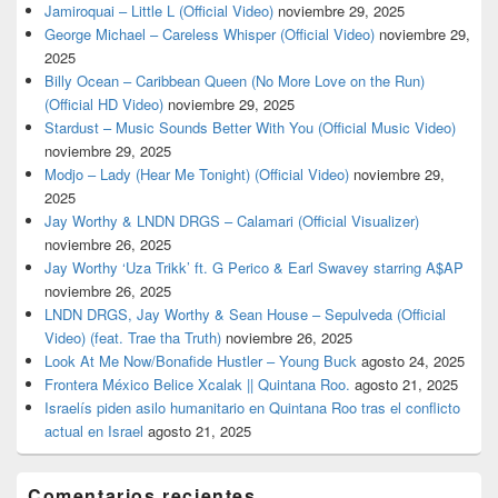
Jamiroquai – Little L (Official Video)
noviembre 29, 2025
George Michael – Careless Whisper (Official Video)
noviembre 29,
2025
Billy Ocean – Caribbean Queen (No More Love on the Run)
(Official HD Video)
noviembre 29, 2025
Stardust – Music Sounds Better With You (Official Music Video)
noviembre 29, 2025
Modjo – Lady (Hear Me Tonight) (Official Video)
noviembre 29,
2025
Jay Worthy & LNDN DRGS – Calamari (Official Visualizer)
noviembre 26, 2025
Jay Worthy ‘Uza Trikk’ ft. G Perico & Earl Swavey starring A$AP
noviembre 26, 2025
LNDN DRGS, Jay Worthy & Sean House – Sepulveda (Official
Video) (feat. Trae tha Truth)
noviembre 26, 2025
Look At Me Now/Bonafide Hustler – Young Buck
agosto 24, 2025
Frontera México Belice Xcalak || Quintana Roo.
agosto 21, 2025
Israelís piden asilo humanitario en Quintana Roo tras el conflicto
actual en Israel
agosto 21, 2025
Comentarios recientes