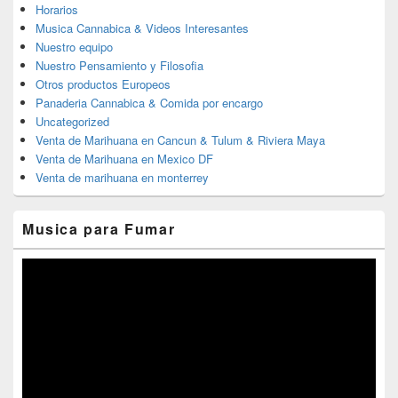
Horarios
Musica Cannabica & Videos Interesantes
Nuestro equipo
Nuestro Pensamiento y Filosofia
Otros productos Europeos
Panaderia Cannabica & Comida por encargo
Uncategorized
Venta de Marihuana en Cancun & Tulum & Riviera Maya
Venta de Marihuana en Mexico DF
Venta de marihuana en monterrey
Musica para Fumar
Reproductor
de
vídeo