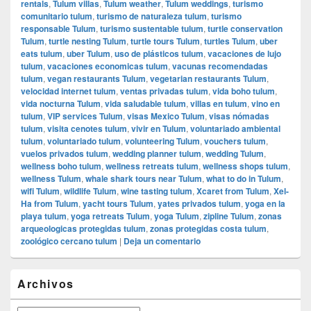
rentals
,
Tulum villas
,
Tulum weather
,
Tulum weddings
,
turismo
comunitario tulum
,
turismo de naturaleza tulum
,
turismo
responsable Tulum
,
turismo sustentable tulum
,
turtle conservation
Tulum
,
turtle nesting Tulum
,
turtle tours Tulum
,
turtles Tulum
,
uber
eats tulum
,
uber Tulum
,
uso de plásticos tulum
,
vacaciones de lujo
tulum
,
vacaciones economicas tulum
,
vacunas recomendadas
tulum
,
vegan restaurants Tulum
,
vegetarian restaurants Tulum
,
velocidad internet tulum
,
ventas privadas tulum
,
vida boho tulum
,
vida nocturna Tulum
,
vida saludable tulum
,
villas en tulum
,
vino en
tulum
,
VIP services Tulum
,
visas Mexico Tulum
,
visas nómadas
tulum
,
visita cenotes tulum
,
vivir en Tulum
,
voluntariado ambiental
tulum
,
voluntariado tulum
,
volunteering Tulum
,
vouchers tulum
,
vuelos privados tulum
,
wedding planner tulum
,
wedding Tulum
,
wellness boho tulum
,
wellness retreats tulum
,
wellness shops tulum
,
wellness Tulum
,
whale shark tours near Tulum
,
what to do in Tulum
,
wifi Tulum
,
wildlife Tulum
,
wine tasting tulum
,
Xcaret from Tulum
,
Xel-
Ha from Tulum
,
yacht tours Tulum
,
yates privados tulum
,
yoga en la
playa tulum
,
yoga retreats Tulum
,
yoga Tulum
,
zipline Tulum
,
zonas
arqueologicas protegidas tulum
,
zonas protegidas costa tulum
,
zoológico cercano tulum
|
Deja un comentario
El
Archivos
área
de