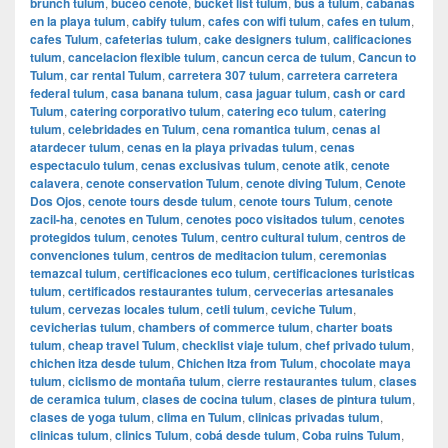
brunch tulum
,
buceo cenote
,
bucket list tulum
,
bus a tulum
,
cabanas
en la playa tulum
,
cabify tulum
,
cafes con wifi tulum
,
cafes en tulum
,
cafes Tulum
,
cafeterias tulum
,
cake designers tulum
,
calificaciones
tulum
,
cancelacion flexible tulum
,
cancun cerca de tulum
,
Cancun to
Tulum
,
car rental Tulum
,
carretera 307 tulum
,
carretera carretera
federal tulum
,
casa banana tulum
,
casa jaguar tulum
,
cash or card
Tulum
,
catering corporativo tulum
,
catering eco tulum
,
catering
tulum
,
celebridades en Tulum
,
cena romantica tulum
,
cenas al
atardecer tulum
,
cenas en la playa privadas tulum
,
cenas
espectaculo tulum
,
cenas exclusivas tulum
,
cenote atik
,
cenote
calavera
,
cenote conservation Tulum
,
cenote diving Tulum
,
Cenote
Dos Ojos
,
cenote tours desde tulum
,
cenote tours Tulum
,
cenote
zacil-ha
,
cenotes en Tulum
,
cenotes poco visitados tulum
,
cenotes
protegidos tulum
,
cenotes Tulum
,
centro cultural tulum
,
centros de
convenciones tulum
,
centros de meditacion tulum
,
ceremonias
temazcal tulum
,
certificaciones eco tulum
,
certificaciones turisticas
tulum
,
certificados restaurantes tulum
,
cervecerias artesanales
tulum
,
cervezas locales tulum
,
cetli tulum
,
ceviche Tulum
,
cevicherias tulum
,
chambers of commerce tulum
,
charter boats
tulum
,
cheap travel Tulum
,
checklist viaje tulum
,
chef privado tulum
,
chichen itza desde tulum
,
Chichen Itza from Tulum
,
chocolate maya
tulum
,
ciclismo de montaña tulum
,
cierre restaurantes tulum
,
clases
de ceramica tulum
,
clases de cocina tulum
,
clases de pintura tulum
,
clases de yoga tulum
,
clima en Tulum
,
clinicas privadas tulum
,
clinicas tulum
,
clinics Tulum
,
cobá desde tulum
,
Coba ruins Tulum
,