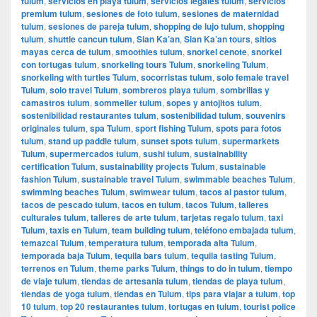
tulum
,
servicios en playa tulum
,
servicios legales tulum
,
servicios
premium tulum
,
sesiones de foto tulum
,
sesiones de maternidad
tulum
,
sesiones de pareja tulum
,
shopping de lujo tulum
,
shopping
tulum
,
shuttle cancun tulum
,
Sian Ka’an
,
Sian Ka’an tours
,
sitios
mayas cerca de tulum
,
smoothies tulum
,
snorkel cenote
,
snorkel
con tortugas tulum
,
snorkeling tours Tulum
,
snorkeling Tulum
,
snorkeling with turtles Tulum
,
socorristas tulum
,
solo female travel
Tulum
,
solo travel Tulum
,
sombreros playa tulum
,
sombrillas y
camastros tulum
,
sommelier tulum
,
sopes y antojitos tulum
,
sostenibilidad restaurantes tulum
,
sostenibilidad tulum
,
souvenirs
originales tulum
,
spa Tulum
,
sport fishing Tulum
,
spots para fotos
tulum
,
stand up paddle tulum
,
sunset spots tulum
,
supermarkets
Tulum
,
supermercados tulum
,
sushi tulum
,
sustainability
certification Tulum
,
sustainability projects Tulum
,
sustainable
fashion Tulum
,
sustainable travel Tulum
,
swimmable beaches Tulum
,
swimming beaches Tulum
,
swimwear tulum
,
tacos al pastor tulum
,
tacos de pescado tulum
,
tacos en tulum
,
tacos Tulum
,
talleres
culturales tulum
,
talleres de arte tulum
,
tarjetas regalo tulum
,
taxi
Tulum
,
taxis en Tulum
,
team building tulum
,
teléfono embajada tulum
,
temazcal Tulum
,
temperatura tulum
,
temporada alta Tulum
,
temporada baja Tulum
,
tequila bars tulum
,
tequila tasting Tulum
,
terrenos en Tulum
,
theme parks Tulum
,
things to do in tulum
,
tiempo
de viaje tulum
,
tiendas de artesania tulum
,
tiendas de playa tulum
,
tiendas de yoga tulum
,
tiendas en Tulum
,
tips para viajar a tulum
,
top
10 tulum
,
top 20 restaurantes tulum
,
tortugas en tulum
,
tourist police