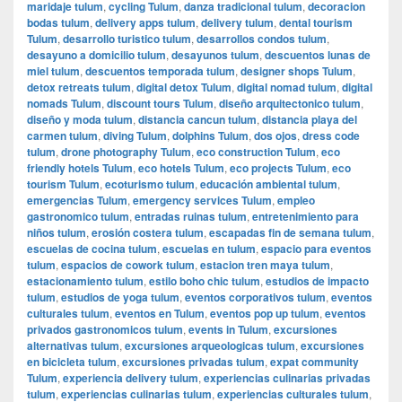
maridaje tulum
,
cycling Tulum
,
danza tradicional tulum
,
decoracion
bodas tulum
,
delivery apps tulum
,
delivery tulum
,
dental tourism
Tulum
,
desarrollo turistico tulum
,
desarrollos condos tulum
,
desayuno a domicilio tulum
,
desayunos tulum
,
descuentos lunas de
miel tulum
,
descuentos temporada tulum
,
designer shops Tulum
,
detox retreats tulum
,
digital detox Tulum
,
digital nomad tulum
,
digital
nomads Tulum
,
discount tours Tulum
,
diseño arquitectonico tulum
,
diseño y moda tulum
,
distancia cancun tulum
,
distancia playa del
carmen tulum
,
diving Tulum
,
dolphins Tulum
,
dos ojos
,
dress code
tulum
,
drone photography Tulum
,
eco construction Tulum
,
eco
friendly hotels Tulum
,
eco hotels Tulum
,
eco projects Tulum
,
eco
tourism Tulum
,
ecoturismo tulum
,
educación ambiental tulum
,
emergencias Tulum
,
emergency services Tulum
,
empleo
gastronomico tulum
,
entradas ruinas tulum
,
entretenimiento para
niños tulum
,
erosión costera tulum
,
escapadas fin de semana tulum
,
escuelas de cocina tulum
,
escuelas en tulum
,
espacio para eventos
tulum
,
espacios de cowork tulum
,
estacion tren maya tulum
,
estacionamiento tulum
,
estilo boho chic tulum
,
estudios de impacto
tulum
,
estudios de yoga tulum
,
eventos corporativos tulum
,
eventos
culturales tulum
,
eventos en Tulum
,
eventos pop up tulum
,
eventos
privados gastronomicos tulum
,
events in Tulum
,
excursiones
alternativas tulum
,
excursiones arqueologicas tulum
,
excursiones
en bicicleta tulum
,
excursiones privadas tulum
,
expat community
Tulum
,
experiencia delivery tulum
,
experiencias culinarias privadas
tulum
,
experiencias culinarias tulum
,
experiencias culturales tulum
,