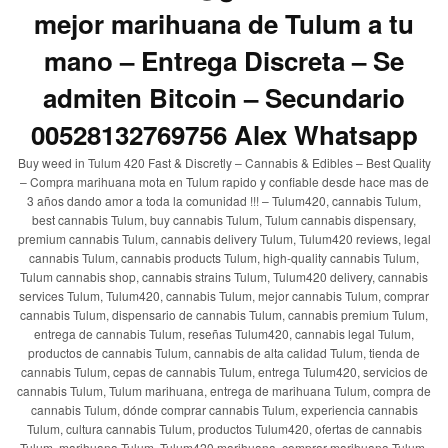
mejor marihuana de Tulum a tu
mano – Entrega Discreta – Se
admiten Bitcoin – Secundario
00528132769756 Alex Whatsapp
Buy weed in Tulum 420 Fast & Discretly – Cannabis & Edibles – Best Quality
– Compra marihuana mota en Tulum rapido y confiable desde hace mas de
3 años dando amor a toda la comunidad !!! – Tulum420, cannabis Tulum,
best cannabis Tulum, buy cannabis Tulum, Tulum cannabis dispensary,
premium cannabis Tulum, cannabis delivery Tulum, Tulum420 reviews, legal
cannabis Tulum, cannabis products Tulum, high-quality cannabis Tulum,
Tulum cannabis shop, cannabis strains Tulum, Tulum420 delivery, cannabis
services Tulum, Tulum420, cannabis Tulum, mejor cannabis Tulum, comprar
cannabis Tulum, dispensario de cannabis Tulum, cannabis premium Tulum,
entrega de cannabis Tulum, reseñas Tulum420, cannabis legal Tulum,
productos de cannabis Tulum, cannabis de alta calidad Tulum, tienda de
cannabis Tulum, cepas de cannabis Tulum, entrega Tulum420, servicios de
cannabis Tulum, Tulum marihuana, entrega de marihuana Tulum, compra de
cannabis Tulum, dónde comprar cannabis Tulum, experiencia cannabis
Tulum, cultura cannabis Tulum, productos Tulum420, ofertas de cannabis
Tulum, marihuana Tulum, Tulum420 marihuana, comprar marihuana Tulum,