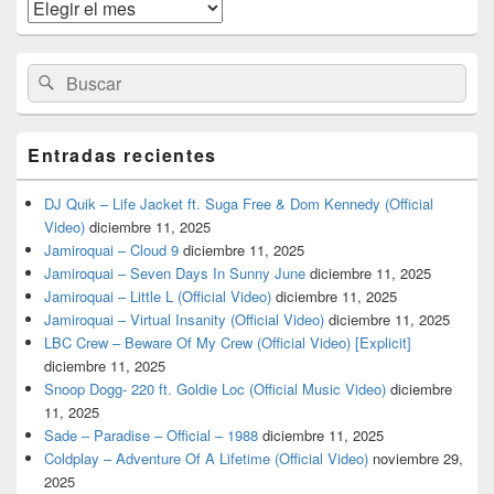
widget
Archivos
barra
lateral
primaria
Buscar
Buscar
por:
Entradas recientes
DJ Quik – Life Jacket ft. Suga Free & Dom Kennedy (Official
Video)
diciembre 11, 2025
Jamiroquai – Cloud 9
diciembre 11, 2025
Jamiroquai – Seven Days In Sunny June
diciembre 11, 2025
Jamiroquai – Little L (Official Video)
diciembre 11, 2025
Jamiroquai – Virtual Insanity (Official Video)
diciembre 11, 2025
LBC Crew – Beware Of My Crew (Official Video) [Explicit]
diciembre 11, 2025
Snoop Dogg- 220 ft. Goldie Loc (Official Music Video)
diciembre
11, 2025
Sade – Paradise – Official – 1988
diciembre 11, 2025
Coldplay – Adventure Of A Lifetime (Official Video)
noviembre 29,
2025