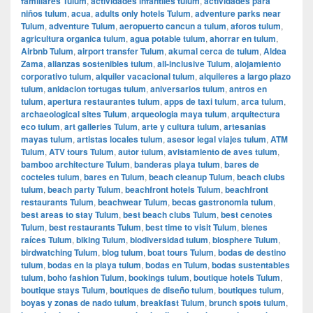
familiares Tulum
,
actividades infantiles tulum
,
actividades para
niños tulum
,
acua
,
adults only hotels Tulum
,
adventure parks near
Tulum
,
adventure Tulum
,
aeropuerto cancun a tulum
,
aforos tulum
,
agricultura organica tulum
,
agua potable tulum
,
ahorrar en tulum
,
Airbnb Tulum
,
airport transfer Tulum
,
akumal cerca de tulum
,
Aldea
Zama
,
alianzas sostenibles tulum
,
all-inclusive Tulum
,
alojamiento
corporativo tulum
,
alquiler vacacional tulum
,
alquileres a largo plazo
tulum
,
anidacion tortugas tulum
,
aniversarios tulum
,
antros en
tulum
,
apertura restaurantes tulum
,
apps de taxi tulum
,
arca tulum
,
archaeological sites Tulum
,
arqueologia maya tulum
,
arquitectura
eco tulum
,
art galleries Tulum
,
arte y cultura tulum
,
artesanias
mayas tulum
,
artistas locales tulum
,
asesor legal viajes tulum
,
ATM
Tulum
,
ATV tours Tulum
,
autor tulum
,
avistamiento de aves tulum
,
bamboo architecture Tulum
,
banderas playa tulum
,
bares de
cocteles tulum
,
bares en Tulum
,
beach cleanup Tulum
,
beach clubs
tulum
,
beach party Tulum
,
beachfront hotels Tulum
,
beachfront
restaurants Tulum
,
beachwear Tulum
,
becas gastronomia tulum
,
best areas to stay Tulum
,
best beach clubs Tulum
,
best cenotes
Tulum
,
best restaurants Tulum
,
best time to visit Tulum
,
bienes
raíces Tulum
,
biking Tulum
,
biodiversidad tulum
,
biosphere Tulum
,
birdwatching Tulum
,
blog tulum
,
boat tours Tulum
,
bodas de destino
tulum
,
bodas en la playa tulum
,
bodas en Tulum
,
bodas sustentables
tulum
,
boho fashion Tulum
,
bookings tulum
,
boutique hotels Tulum
,
boutique stays Tulum
,
boutiques de diseño tulum
,
boutiques tulum
,
boyas y zonas de nado tulum
,
breakfast Tulum
,
brunch spots tulum
,