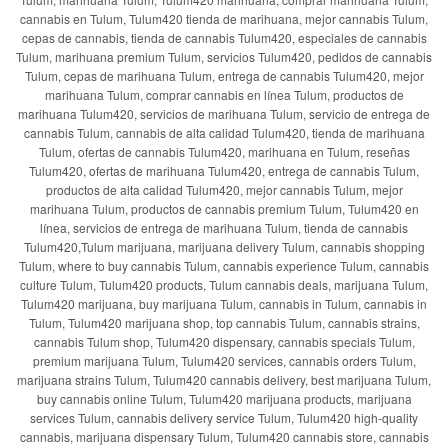
cannabis en Tulum, Tulum420 tienda de marihuana, mejor cannabis Tulum,
cepas de cannabis, tienda de cannabis Tulum420, especiales de cannabis
Tulum, marihuana premium Tulum, servicios Tulum420, pedidos de cannabis
Tulum, cepas de marihuana Tulum, entrega de cannabis Tulum420, mejor
marihuana Tulum, comprar cannabis en línea Tulum, productos de
marihuana Tulum420, servicios de marihuana Tulum, servicio de entrega de
cannabis Tulum, cannabis de alta calidad Tulum420, tienda de marihuana
Tulum, ofertas de cannabis Tulum420, marihuana en Tulum, reseñas
Tulum420, ofertas de marihuana Tulum420, entrega de cannabis Tulum,
productos de alta calidad Tulum420, mejor cannabis Tulum, mejor
marihuana Tulum, productos de cannabis premium Tulum, Tulum420 en
línea, servicios de entrega de marihuana Tulum, tienda de cannabis
Tulum420,Tulum marijuana, marijuana delivery Tulum, cannabis shopping
Tulum, where to buy cannabis Tulum, cannabis experience Tulum, cannabis
culture Tulum, Tulum420 products, Tulum cannabis deals, marijuana Tulum,
Tulum420 marijuana, buy marijuana Tulum, cannabis in Tulum, cannabis in
Tulum, Tulum420 marijuana shop, top cannabis Tulum, cannabis strains,
cannabis Tulum shop, Tulum420 dispensary, cannabis specials Tulum,
premium marijuana Tulum, Tulum420 services, cannabis orders Tulum,
marijuana strains Tulum, Tulum420 cannabis delivery, best marijuana Tulum,
buy cannabis online Tulum, Tulum420 marijuana products, marijuana
services Tulum, cannabis delivery service Tulum, Tulum420 high-quality
cannabis, marijuana dispensary Tulum, Tulum420 cannabis store, cannabis