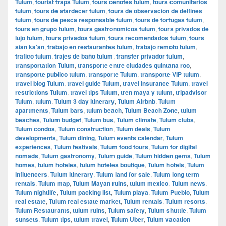
Tulum
,
tourist traps Tulum
,
tours cenotes tulum
,
tours comunitarios
tulum
,
tours de atardecer tulum
,
tours de observacion de delfines
tulum
,
tours de pesca responsable tulum
,
tours de tortugas tulum
,
tours en grupo tulum
,
tours gastronomicos tulum
,
tours privados de
lujo tulum
,
tours privados tulum
,
tours recomendados tulum
,
tours
sian ka'an
,
trabajo en restaurantes tulum
,
trabajo remoto tulum
,
trafico tulum
,
trajes de baño tulum
,
transfer privador tulum
,
transportation Tulum
,
transporte entre ciudades quintana roo
,
transporte publico tulum
,
transporte Tulum
,
transporte VIP tulum
,
travel blog Tulum
,
travel guide Tulum
,
travel insurance Tulum
,
travel
restrictions Tulum
,
travel tips Tulum
,
tren maya y tulum
,
tripadvisor
Tulum
,
tulum
,
Tulum 3 day itinerary
,
Tulum Airbnb
,
Tulum
apartments
,
Tulum bars
,
tulum beach
,
Tulum Beach Zone
,
tulum
beaches
,
Tulum budget
,
Tulum bus
,
Tulum climate
,
Tulum clubs
,
Tulum condos
,
Tulum construction
,
Tulum deals
,
Tulum
developments
,
Tulum dining
,
Tulum events calendar
,
Tulum
experiences
,
Tulum festivals
,
Tulum food tours
,
Tulum for digital
nomads
,
Tulum gastronomy
,
Tulum guide
,
Tulum hidden gems
,
Tulum
homes
,
tulum hoteles
,
tulum hoteles boutique
,
Tulum hotels
,
Tulum
influencers
,
Tulum itinerary
,
Tulum land for sale
,
Tulum long term
rentals
,
Tulum map
,
Tulum Mayan ruins
,
tulum mexico
,
Tulum news
,
Tulum nightlife
,
Tulum packing list
,
Tulum playa
,
Tulum Pueblo
,
Tulum
real estate
,
Tulum real estate market
,
Tulum rentals
,
Tulum resorts
,
Tulum Restaurants
,
tulum ruins
,
Tulum safety
,
Tulum shuttle
,
Tulum
sunsets
,
Tulum tips
,
tulum travel
,
Tulum Uber
,
Tulum vacation