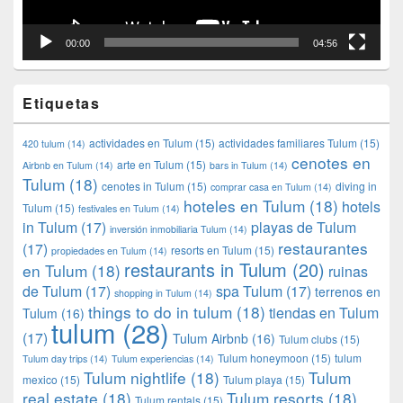
00:00
04:56
Etiquetas
actividades en Tulum
(15)
actividades familiares Tulum
(15)
420 tulum
(14)
cenotes en
arte en Tulum
(15)
Airbnb en Tulum
(14)
bars in Tulum
(14)
Tulum
(18)
cenotes in Tulum
(15)
diving in
comprar casa en Tulum
(14)
hoteles en Tulum
(18)
hotels
Tulum
(15)
festivales en Tulum
(14)
in Tulum
(17)
playas de Tulum
inversión inmobiliaria Tulum
(14)
restaurantes
(17)
resorts en Tulum
(15)
propiedades en Tulum
(14)
restaurants in Tulum
(20)
en Tulum
(18)
ruinas
de Tulum
(17)
spa Tulum
(17)
terrenos en
shopping in Tulum
(14)
things to do in tulum
(18)
tiendas en Tulum
Tulum
(16)
tulum
(28)
(17)
Tulum Airbnb
(16)
Tulum clubs
(15)
Tulum honeymoon
(15)
tulum
Tulum day trips
(14)
Tulum experiencias
(14)
Tulum nightlife
(18)
Tulum
mexico
(15)
Tulum playa
(15)
real estate
(18)
Tulum resorts
(18)
Tulum rentals
(15)