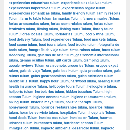
experiencias educativas tulum
,
experiencias exclusivas tulum
,
experiencias imperdibles tulum
,
experiencias regalo tulum
,
experiencias romanticas tulum
,
family friendly tulum
,
family resorts
Tulum
,
farm to table tulum
,
farmacias Tulum
,
farmers market Tulum
,
ferias artesanales tulum
,
ferias comerciales tulum
,
ferias tulum
,
festivales tulum
,
filming tulum
,
fishing tours Tulum
,
flora y fauna
Tulum
,
flores locales tulum
,
floristerias tulum
,
food & wine tulum
,
food delivery Tulum
,
food experiences Tulum
,
food markets tulum
,
food scene tulum
,
food tours tulum
,
food trucks tulum
,
fotografia de
boda tulum
,
fotografia de viaje tulum
,
fotos ruinas tulum
,
fotos tulum
,
freediving Tulum
,
galerias de arte tulum
,
gastronomia internacional
tulum
,
gemas ocultas tulum
,
gift cards tulum
,
glamping tulum
,
google reviews Tulum
,
gran cenote
,
groceries Tulum
,
grupos expat
tulum
,
guía de viaje Tulum
,
guía local tulum
,
guia practica tulum
,
guia
ruinas tulum
,
guias gastronomicos tulum
,
guias turisticos tulum
,
handicrafts Tulum
,
happy hour tulum
,
hartwood tulum
,
healing Tulum
,
health insurance Tulum
,
helicopter tours Tulum
,
helicóptero tulum
,
heliports tulum
,
herbolarios tulum
,
hidden beaches Tulum
,
high
season Tulum
,
higiene cenotes tulum
,
higiene restaurantes tulum
,
hiking Tulum
,
historia maya tulum
,
holistic therapy Tulum
,
honeymoon Tulum
,
horarios restaurantes tulum
,
horarios ruinas
tulum
,
horarios servicio tulum
,
hospitales Tulum
,
hospitals Tulum
,
hotel deals Tulum
,
hoteles eco tulum
,
hoteles en Tulum
,
huertos
urbanos tulum
,
huracanes tulum
,
hurricane season Tulum
,
immigration Tulum
,
impacto ambiental desarrollo tulum
,
impacto