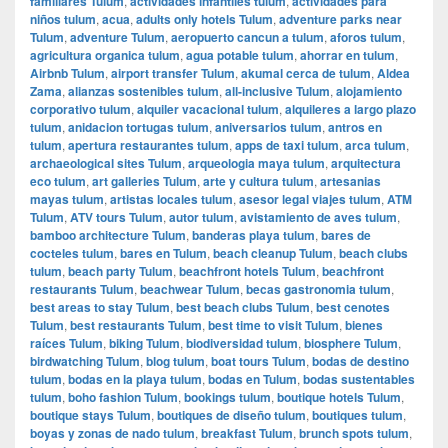
familiares Tulum
,
actividades infantiles tulum
,
actividades para
niños tulum
,
acua
,
adults only hotels Tulum
,
adventure parks near
Tulum
,
adventure Tulum
,
aeropuerto cancun a tulum
,
aforos tulum
,
agricultura organica tulum
,
agua potable tulum
,
ahorrar en tulum
,
Airbnb Tulum
,
airport transfer Tulum
,
akumal cerca de tulum
,
Aldea
Zama
,
alianzas sostenibles tulum
,
all-inclusive Tulum
,
alojamiento
corporativo tulum
,
alquiler vacacional tulum
,
alquileres a largo plazo
tulum
,
anidacion tortugas tulum
,
aniversarios tulum
,
antros en
tulum
,
apertura restaurantes tulum
,
apps de taxi tulum
,
arca tulum
,
archaeological sites Tulum
,
arqueologia maya tulum
,
arquitectura
eco tulum
,
art galleries Tulum
,
arte y cultura tulum
,
artesanias
mayas tulum
,
artistas locales tulum
,
asesor legal viajes tulum
,
ATM
Tulum
,
ATV tours Tulum
,
autor tulum
,
avistamiento de aves tulum
,
bamboo architecture Tulum
,
banderas playa tulum
,
bares de
cocteles tulum
,
bares en Tulum
,
beach cleanup Tulum
,
beach clubs
tulum
,
beach party Tulum
,
beachfront hotels Tulum
,
beachfront
restaurants Tulum
,
beachwear Tulum
,
becas gastronomia tulum
,
best areas to stay Tulum
,
best beach clubs Tulum
,
best cenotes
Tulum
,
best restaurants Tulum
,
best time to visit Tulum
,
bienes
raíces Tulum
,
biking Tulum
,
biodiversidad tulum
,
biosphere Tulum
,
birdwatching Tulum
,
blog tulum
,
boat tours Tulum
,
bodas de destino
tulum
,
bodas en la playa tulum
,
bodas en Tulum
,
bodas sustentables
tulum
,
boho fashion Tulum
,
bookings tulum
,
boutique hotels Tulum
,
boutique stays Tulum
,
boutiques de diseño tulum
,
boutiques tulum
,
boyas y zonas de nado tulum
,
breakfast Tulum
,
brunch spots tulum
,