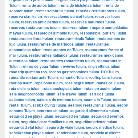
Tulum
,
renta de autos tulum
,
renta de bicicletas tulum
,
renta de
scooter tulum
,
rentar sombrilla tulum
,
reseñas restaurantes tulum
,
reserva sian ka'an
,
reservaciones sunset tulum
,
reservar tours
tulum
,
reservas anticipadas tulum
,
reservas naturales tulum
,
reservas restaurantes tulum
,
reservas tulum
,
respeto comunidades
mayas tulum
,
respeto patrimonio tulum
,
responsible tourism Tulum
,
restauracion litoral tulum
,
restaurant deals Tulum
,
restaurantes de
lujo tulum
,
restaurantes de mariscos tulum
,
restaurantes
economicos tulum
,
restaurantes en Tulum
,
restaurantes frente al
mar tulum
,
restaurantes italianos tulum
,
restaurantes mexicanos
autenticos tulum
,
restaurantes romanticos tulum
,
restaurants in
Tulum
,
retiros de yoga Tulum
,
reviews tulum
,
ring settings tulum
,
road trip quintana roo
,
rodeos gastronomicos tulum
,
ROI Tulum
,
romantic restaurants Tulum
,
romantic Tulum
,
rooftop bars tulum
,
rooftop tulum
,
ropa boho tulum
,
rosa negra tulum
,
ruinas de Tulum
,
ruta ciclista tulum
,
rutas ecologicas tulum
,
rutas en coche tulum
,
safe neighborhoods Tulum
,
safe travel Tulum
,
salarios tulum
,
salbutes tulum
,
salones de eventos tulum
,
scams in Tulum
,
scooter
rental Tulum
,
scuba diving Tulum
,
seafood restaurants Tulum
,
secret
cenotes Tulum
,
secretos de tulum
,
seguridad alimentaria tulum
,
seguridad en playa tulum
,
seguridad en Tulum
,
seguridad eventos
tulum
,
seguridad para familias tulum
,
seguridad privada tulum
,
seguridad vial tulum
,
seguro de viaje tulum
,
seguro medico tulum
,
señalizacion playas tulum
,
senderismo tulum
,
servicio al cliente