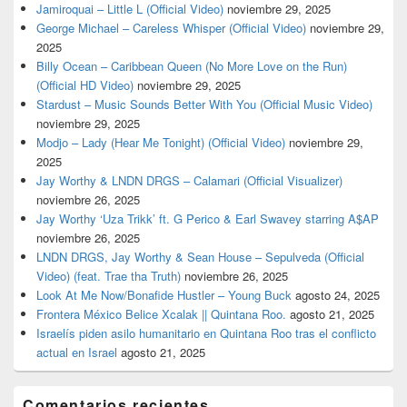
Jamiroquai – Little L (Official Video)
noviembre 29, 2025
George Michael – Careless Whisper (Official Video)
noviembre 29,
2025
Billy Ocean – Caribbean Queen (No More Love on the Run)
(Official HD Video)
noviembre 29, 2025
Stardust – Music Sounds Better With You (Official Music Video)
noviembre 29, 2025
Modjo – Lady (Hear Me Tonight) (Official Video)
noviembre 29,
2025
Jay Worthy & LNDN DRGS – Calamari (Official Visualizer)
noviembre 26, 2025
Jay Worthy ‘Uza Trikk’ ft. G Perico & Earl Swavey starring A$AP
noviembre 26, 2025
LNDN DRGS, Jay Worthy & Sean House – Sepulveda (Official
Video) (feat. Trae tha Truth)
noviembre 26, 2025
Look At Me Now/Bonafide Hustler – Young Buck
agosto 24, 2025
Frontera México Belice Xcalak || Quintana Roo.
agosto 21, 2025
Israelís piden asilo humanitario en Quintana Roo tras el conflicto
actual en Israel
agosto 21, 2025
Comentarios recientes