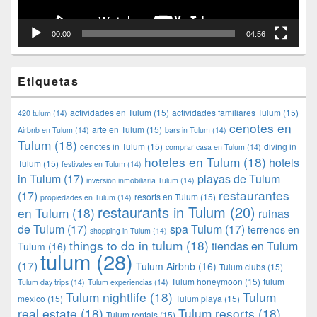
00:00
04:56
Etiquetas
actividades en Tulum
(15)
actividades familiares Tulum
(15)
420 tulum
(14)
cenotes en
arte en Tulum
(15)
Airbnb en Tulum
(14)
bars in Tulum
(14)
Tulum
(18)
cenotes in Tulum
(15)
diving in
comprar casa en Tulum
(14)
hoteles en Tulum
(18)
hotels
Tulum
(15)
festivales en Tulum
(14)
in Tulum
(17)
playas de Tulum
inversión inmobiliaria Tulum
(14)
restaurantes
(17)
resorts en Tulum
(15)
propiedades en Tulum
(14)
restaurants in Tulum
(20)
en Tulum
(18)
ruinas
de Tulum
(17)
spa Tulum
(17)
terrenos en
shopping in Tulum
(14)
things to do in tulum
(18)
tiendas en Tulum
Tulum
(16)
tulum
(28)
(17)
Tulum Airbnb
(16)
Tulum clubs
(15)
Tulum honeymoon
(15)
tulum
Tulum day trips
(14)
Tulum experiencias
(14)
Tulum nightlife
(18)
Tulum
mexico
(15)
Tulum playa
(15)
real estate
(18)
Tulum resorts
(18)
Tulum rentals
(15)