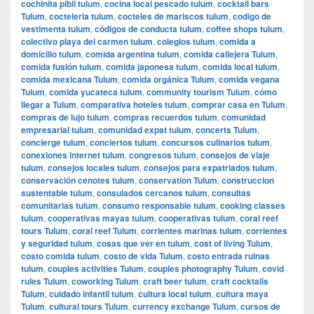
cochinita pibil tulum
,
cocina local pescado tulum
,
cocktail bars
Tulum
,
cocteleria tulum
,
cocteles de mariscos tulum
,
codigo de
vestimenta tulum
,
códigos de conducta tulum
,
coffee shops tulum
,
colectivo playa del carmen tulum
,
colegios tulum
,
comida a
domicilio tulum
,
comida argentina tulum
,
comida callejera Tulum
,
comida fusión tulum
,
comida japonesa tulum
,
comida local tulum
,
comida mexicana Tulum
,
comida orgánica Tulum
,
comida vegana
Tulum
,
comida yucateca tulum
,
community tourism Tulum
,
cómo
llegar a Tulum
,
comparativa hoteles tulum
,
comprar casa en Tulum
,
compras de lujo tulum
,
compras recuerdos tulum
,
comunidad
empresarial tulum
,
comunidad expat tulum
,
concerts Tulum
,
concierge tulum
,
conciertos tulum
,
concursos culinarios tulum
,
conexiones internet tulum
,
congresos tulum
,
consejos de viaje
tulum
,
consejos locales tulum
,
consejos para expatriados tulum
,
conservación cenotes tulum
,
conservation Tulum
,
construccion
sustentable tulum
,
consulados cercanos tulum
,
consultas
comunitarias tulum
,
consumo responsable tulum
,
cooking classes
tulum
,
cooperativas mayas tulum
,
cooperativas tulum
,
coral reef
tours Tulum
,
coral reef Tulum
,
corrientes marinas tulum
,
corrientes
y seguridad tulum
,
cosas que ver en tulum
,
cost of living Tulum
,
costo comida tulum
,
costo de vida Tulum
,
costo entrada ruinas
tulum
,
couples activities Tulum
,
couples photography Tulum
,
covid
rules Tulum
,
coworking Tulum
,
craft beer tulum
,
craft cocktails
Tulum
,
cuidado infantil tulum
,
cultura local tulum
,
cultura maya
Tulum
,
cultural tours Tulum
,
currency exchange Tulum
,
cursos de