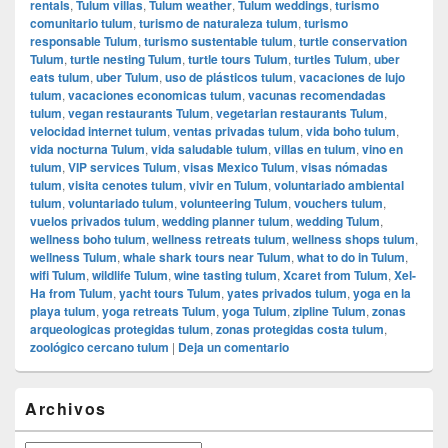
rentals
,
Tulum villas
,
Tulum weather
,
Tulum weddings
,
turismo
comunitario tulum
,
turismo de naturaleza tulum
,
turismo
responsable Tulum
,
turismo sustentable tulum
,
turtle conservation
Tulum
,
turtle nesting Tulum
,
turtle tours Tulum
,
turtles Tulum
,
uber
eats tulum
,
uber Tulum
,
uso de plásticos tulum
,
vacaciones de lujo
tulum
,
vacaciones economicas tulum
,
vacunas recomendadas
tulum
,
vegan restaurants Tulum
,
vegetarian restaurants Tulum
,
velocidad internet tulum
,
ventas privadas tulum
,
vida boho tulum
,
vida nocturna Tulum
,
vida saludable tulum
,
villas en tulum
,
vino en
tulum
,
VIP services Tulum
,
visas Mexico Tulum
,
visas nómadas
tulum
,
visita cenotes tulum
,
vivir en Tulum
,
voluntariado ambiental
tulum
,
voluntariado tulum
,
volunteering Tulum
,
vouchers tulum
,
vuelos privados tulum
,
wedding planner tulum
,
wedding Tulum
,
wellness boho tulum
,
wellness retreats tulum
,
wellness shops tulum
,
wellness Tulum
,
whale shark tours near Tulum
,
what to do in Tulum
,
wifi Tulum
,
wildlife Tulum
,
wine tasting tulum
,
Xcaret from Tulum
,
Xel-
Ha from Tulum
,
yacht tours Tulum
,
yates privados tulum
,
yoga en la
playa tulum
,
yoga retreats Tulum
,
yoga Tulum
,
zipline Tulum
,
zonas
arqueologicas protegidas tulum
,
zonas protegidas costa tulum
,
zoológico cercano tulum
|
Deja un comentario
El
Archivos
área
de