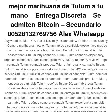
mejor marihuana de Tulum a tu
mano – Entrega Discreta – Se
admiten Bitcoin – Secundario
00528132769756 Alex Whatsapp
Buy weed in Tulum 420 Fast & Discretly – Cannabis & Edibles – Best Quality
– Compra marihuana mota en Tulum rapido y confiable desde hace mas de
3 años dando amor a toda la comunidad !!! – Tulum420, cannabis Tulum,
best cannabis Tulum, buy cannabis Tulum, Tulum cannabis dispensary,
premium cannabis Tulum, cannabis delivery Tulum, Tulum420 reviews, legal
cannabis Tulum, cannabis products Tulum, high-quality cannabis Tulum,
Tulum cannabis shop, cannabis strains Tulum, Tulum420 delivery, cannabis
services Tulum, Tulum420, cannabis Tulum, mejor cannabis Tulum, comprar
cannabis Tulum, dispensario de cannabis Tulum, cannabis premium Tulum,
entrega de cannabis Tulum, reseñas Tulum420, cannabis legal Tulum,
productos de cannabis Tulum, cannabis de alta calidad Tulum, tienda de
cannabis Tulum, cepas de cannabis Tulum, entrega Tulum420, servicios de
cannabis Tulum, Tulum marihuana, entrega de marihuana Tulum, compra de
cannabis Tulum, dónde comprar cannabis Tulum, experiencia cannabis
Tulum, cultura cannabis Tulum, productos Tulum420, ofertas de cannabis
Tulum, marihuana Tulum, Tulum420 marihuana, comprar marihuana Tulum,