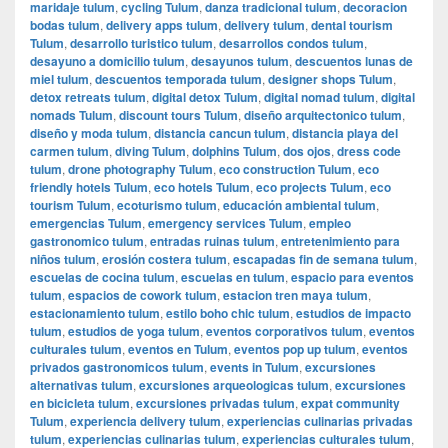
maridaje tulum
,
cycling Tulum
,
danza tradicional tulum
,
decoracion
bodas tulum
,
delivery apps tulum
,
delivery tulum
,
dental tourism
Tulum
,
desarrollo turistico tulum
,
desarrollos condos tulum
,
desayuno a domicilio tulum
,
desayunos tulum
,
descuentos lunas de
miel tulum
,
descuentos temporada tulum
,
designer shops Tulum
,
detox retreats tulum
,
digital detox Tulum
,
digital nomad tulum
,
digital
nomads Tulum
,
discount tours Tulum
,
diseño arquitectonico tulum
,
diseño y moda tulum
,
distancia cancun tulum
,
distancia playa del
carmen tulum
,
diving Tulum
,
dolphins Tulum
,
dos ojos
,
dress code
tulum
,
drone photography Tulum
,
eco construction Tulum
,
eco
friendly hotels Tulum
,
eco hotels Tulum
,
eco projects Tulum
,
eco
tourism Tulum
,
ecoturismo tulum
,
educación ambiental tulum
,
emergencias Tulum
,
emergency services Tulum
,
empleo
gastronomico tulum
,
entradas ruinas tulum
,
entretenimiento para
niños tulum
,
erosión costera tulum
,
escapadas fin de semana tulum
,
escuelas de cocina tulum
,
escuelas en tulum
,
espacio para eventos
tulum
,
espacios de cowork tulum
,
estacion tren maya tulum
,
estacionamiento tulum
,
estilo boho chic tulum
,
estudios de impacto
tulum
,
estudios de yoga tulum
,
eventos corporativos tulum
,
eventos
culturales tulum
,
eventos en Tulum
,
eventos pop up tulum
,
eventos
privados gastronomicos tulum
,
events in Tulum
,
excursiones
alternativas tulum
,
excursiones arqueologicas tulum
,
excursiones
en bicicleta tulum
,
excursiones privadas tulum
,
expat community
Tulum
,
experiencia delivery tulum
,
experiencias culinarias privadas
tulum
,
experiencias culinarias tulum
,
experiencias culturales tulum
,