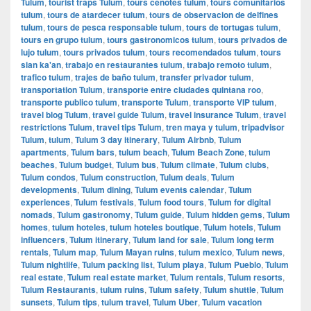
Tulum
,
tourist traps Tulum
,
tours cenotes tulum
,
tours comunitarios
tulum
,
tours de atardecer tulum
,
tours de observacion de delfines
tulum
,
tours de pesca responsable tulum
,
tours de tortugas tulum
,
tours en grupo tulum
,
tours gastronomicos tulum
,
tours privados de
lujo tulum
,
tours privados tulum
,
tours recomendados tulum
,
tours
sian ka'an
,
trabajo en restaurantes tulum
,
trabajo remoto tulum
,
trafico tulum
,
trajes de baño tulum
,
transfer privador tulum
,
transportation Tulum
,
transporte entre ciudades quintana roo
,
transporte publico tulum
,
transporte Tulum
,
transporte VIP tulum
,
travel blog Tulum
,
travel guide Tulum
,
travel insurance Tulum
,
travel
restrictions Tulum
,
travel tips Tulum
,
tren maya y tulum
,
tripadvisor
Tulum
,
tulum
,
Tulum 3 day itinerary
,
Tulum Airbnb
,
Tulum
apartments
,
Tulum bars
,
tulum beach
,
Tulum Beach Zone
,
tulum
beaches
,
Tulum budget
,
Tulum bus
,
Tulum climate
,
Tulum clubs
,
Tulum condos
,
Tulum construction
,
Tulum deals
,
Tulum
developments
,
Tulum dining
,
Tulum events calendar
,
Tulum
experiences
,
Tulum festivals
,
Tulum food tours
,
Tulum for digital
nomads
,
Tulum gastronomy
,
Tulum guide
,
Tulum hidden gems
,
Tulum
homes
,
tulum hoteles
,
tulum hoteles boutique
,
Tulum hotels
,
Tulum
influencers
,
Tulum itinerary
,
Tulum land for sale
,
Tulum long term
rentals
,
Tulum map
,
Tulum Mayan ruins
,
tulum mexico
,
Tulum news
,
Tulum nightlife
,
Tulum packing list
,
Tulum playa
,
Tulum Pueblo
,
Tulum
real estate
,
Tulum real estate market
,
Tulum rentals
,
Tulum resorts
,
Tulum Restaurants
,
tulum ruins
,
Tulum safety
,
Tulum shuttle
,
Tulum
sunsets
,
Tulum tips
,
tulum travel
,
Tulum Uber
,
Tulum vacation