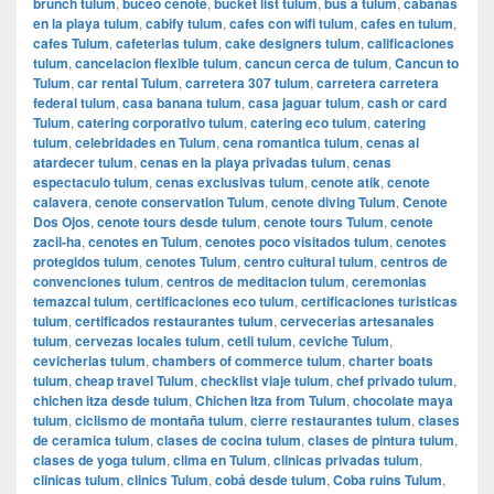
brunch tulum
,
buceo cenote
,
bucket list tulum
,
bus a tulum
,
cabanas
en la playa tulum
,
cabify tulum
,
cafes con wifi tulum
,
cafes en tulum
,
cafes Tulum
,
cafeterias tulum
,
cake designers tulum
,
calificaciones
tulum
,
cancelacion flexible tulum
,
cancun cerca de tulum
,
Cancun to
Tulum
,
car rental Tulum
,
carretera 307 tulum
,
carretera carretera
federal tulum
,
casa banana tulum
,
casa jaguar tulum
,
cash or card
Tulum
,
catering corporativo tulum
,
catering eco tulum
,
catering
tulum
,
celebridades en Tulum
,
cena romantica tulum
,
cenas al
atardecer tulum
,
cenas en la playa privadas tulum
,
cenas
espectaculo tulum
,
cenas exclusivas tulum
,
cenote atik
,
cenote
calavera
,
cenote conservation Tulum
,
cenote diving Tulum
,
Cenote
Dos Ojos
,
cenote tours desde tulum
,
cenote tours Tulum
,
cenote
zacil-ha
,
cenotes en Tulum
,
cenotes poco visitados tulum
,
cenotes
protegidos tulum
,
cenotes Tulum
,
centro cultural tulum
,
centros de
convenciones tulum
,
centros de meditacion tulum
,
ceremonias
temazcal tulum
,
certificaciones eco tulum
,
certificaciones turisticas
tulum
,
certificados restaurantes tulum
,
cervecerias artesanales
tulum
,
cervezas locales tulum
,
cetli tulum
,
ceviche Tulum
,
cevicherias tulum
,
chambers of commerce tulum
,
charter boats
tulum
,
cheap travel Tulum
,
checklist viaje tulum
,
chef privado tulum
,
chichen itza desde tulum
,
Chichen Itza from Tulum
,
chocolate maya
tulum
,
ciclismo de montaña tulum
,
cierre restaurantes tulum
,
clases
de ceramica tulum
,
clases de cocina tulum
,
clases de pintura tulum
,
clases de yoga tulum
,
clima en Tulum
,
clinicas privadas tulum
,
clinicas tulum
,
clinics Tulum
,
cobá desde tulum
,
Coba ruins Tulum
,