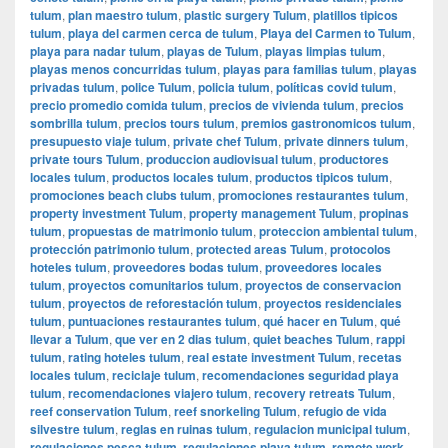
tulum
,
plan maestro tulum
,
plastic surgery Tulum
,
platillos tipicos
tulum
,
playa del carmen cerca de tulum
,
Playa del Carmen to Tulum
,
playa para nadar tulum
,
playas de Tulum
,
playas limpias tulum
,
playas menos concurridas tulum
,
playas para familias tulum
,
playas
privadas tulum
,
police Tulum
,
policia tulum
,
políticas covid tulum
,
precio promedio comida tulum
,
precios de vivienda tulum
,
precios
sombrilla tulum
,
precios tours tulum
,
premios gastronomicos tulum
,
presupuesto viaje tulum
,
private chef Tulum
,
private dinners tulum
,
private tours Tulum
,
produccion audiovisual tulum
,
productores
locales tulum
,
productos locales tulum
,
productos tipicos tulum
,
promociones beach clubs tulum
,
promociones restaurantes tulum
,
property investment Tulum
,
property management Tulum
,
propinas
tulum
,
propuestas de matrimonio tulum
,
proteccion ambiental tulum
,
protección patrimonio tulum
,
protected areas Tulum
,
protocolos
hoteles tulum
,
proveedores bodas tulum
,
proveedores locales
tulum
,
proyectos comunitarios tulum
,
proyectos de conservacion
tulum
,
proyectos de reforestación tulum
,
proyectos residenciales
tulum
,
puntuaciones restaurantes tulum
,
qué hacer en Tulum
,
qué
llevar a Tulum
,
que ver en 2 dias tulum
,
quiet beaches Tulum
,
rappi
tulum
,
rating hoteles tulum
,
real estate investment Tulum
,
recetas
locales tulum
,
reciclaje tulum
,
recomendaciones seguridad playa
tulum
,
recomendaciones viajero tulum
,
recovery retreats Tulum
,
reef conservation Tulum
,
reef snorkeling Tulum
,
refugio de vida
silvestre tulum
,
reglas en ruinas tulum
,
regulacion municipal tulum
,
regulaciones pesca tulum
,
regulaciones playa tulum
,
remote work