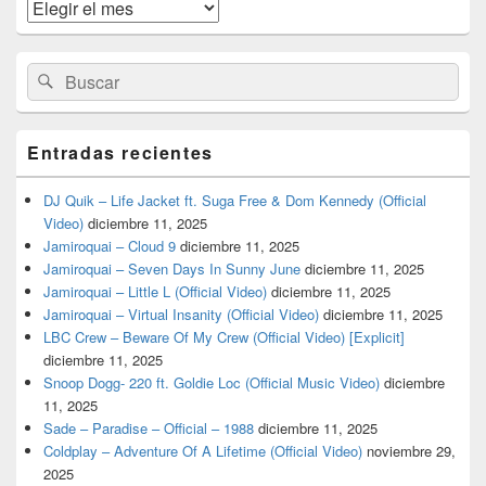
widget
Archivos
barra
lateral
primaria
Buscar
Buscar
por:
Entradas recientes
DJ Quik – Life Jacket ft. Suga Free & Dom Kennedy (Official
Video)
diciembre 11, 2025
Jamiroquai – Cloud 9
diciembre 11, 2025
Jamiroquai – Seven Days In Sunny June
diciembre 11, 2025
Jamiroquai – Little L (Official Video)
diciembre 11, 2025
Jamiroquai – Virtual Insanity (Official Video)
diciembre 11, 2025
LBC Crew – Beware Of My Crew (Official Video) [Explicit]
diciembre 11, 2025
Snoop Dogg- 220 ft. Goldie Loc (Official Music Video)
diciembre
11, 2025
Sade – Paradise – Official – 1988
diciembre 11, 2025
Coldplay – Adventure Of A Lifetime (Official Video)
noviembre 29,
2025