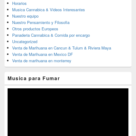
Horarios
Musica Cannabica & Videos Interesantes
Nuestro equipo
Nuestro Pensamiento y Filosofia
Otros productos Europeos
Panaderia Cannabica & Comida por encargo
Uncategorized
Venta de Marihuana en Cancun & Tulum & Riviera Maya
Venta de Marihuana en Mexico DF
Venta de marihuana en monterrey
Musica para Fumar
Reproductor
de
vídeo