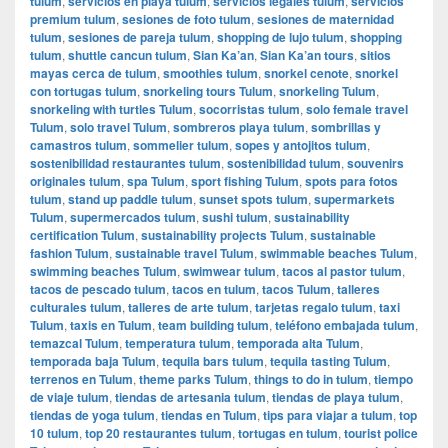
tulum
,
servicios en playa tulum
,
servicios legales tulum
,
servicios
premium tulum
,
sesiones de foto tulum
,
sesiones de maternidad
tulum
,
sesiones de pareja tulum
,
shopping de lujo tulum
,
shopping
tulum
,
shuttle cancun tulum
,
Sian Ka’an
,
Sian Ka’an tours
,
sitios
mayas cerca de tulum
,
smoothies tulum
,
snorkel cenote
,
snorkel
con tortugas tulum
,
snorkeling tours Tulum
,
snorkeling Tulum
,
snorkeling with turtles Tulum
,
socorristas tulum
,
solo female travel
Tulum
,
solo travel Tulum
,
sombreros playa tulum
,
sombrillas y
camastros tulum
,
sommelier tulum
,
sopes y antojitos tulum
,
sostenibilidad restaurantes tulum
,
sostenibilidad tulum
,
souvenirs
originales tulum
,
spa Tulum
,
sport fishing Tulum
,
spots para fotos
tulum
,
stand up paddle tulum
,
sunset spots tulum
,
supermarkets
Tulum
,
supermercados tulum
,
sushi tulum
,
sustainability
certification Tulum
,
sustainability projects Tulum
,
sustainable
fashion Tulum
,
sustainable travel Tulum
,
swimmable beaches Tulum
,
swimming beaches Tulum
,
swimwear tulum
,
tacos al pastor tulum
,
tacos de pescado tulum
,
tacos en tulum
,
tacos Tulum
,
talleres
culturales tulum
,
talleres de arte tulum
,
tarjetas regalo tulum
,
taxi
Tulum
,
taxis en Tulum
,
team building tulum
,
teléfono embajada tulum
,
temazcal Tulum
,
temperatura tulum
,
temporada alta Tulum
,
temporada baja Tulum
,
tequila bars tulum
,
tequila tasting Tulum
,
terrenos en Tulum
,
theme parks Tulum
,
things to do in tulum
,
tiempo
de viaje tulum
,
tiendas de artesania tulum
,
tiendas de playa tulum
,
tiendas de yoga tulum
,
tiendas en Tulum
,
tips para viajar a tulum
,
top
10 tulum
,
top 20 restaurantes tulum
,
tortugas en tulum
,
tourist police