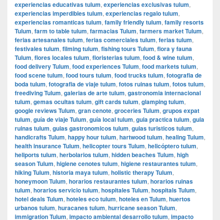
experiencias educativas tulum
,
experiencias exclusivas tulum
,
experiencias imperdibles tulum
,
experiencias regalo tulum
,
experiencias romanticas tulum
,
family friendly tulum
,
family resorts
Tulum
,
farm to table tulum
,
farmacias Tulum
,
farmers market Tulum
,
ferias artesanales tulum
,
ferias comerciales tulum
,
ferias tulum
,
festivales tulum
,
filming tulum
,
fishing tours Tulum
,
flora y fauna
Tulum
,
flores locales tulum
,
floristerias tulum
,
food & wine tulum
,
food delivery Tulum
,
food experiences Tulum
,
food markets tulum
,
food scene tulum
,
food tours tulum
,
food trucks tulum
,
fotografia de
boda tulum
,
fotografia de viaje tulum
,
fotos ruinas tulum
,
fotos tulum
,
freediving Tulum
,
galerias de arte tulum
,
gastronomia internacional
tulum
,
gemas ocultas tulum
,
gift cards tulum
,
glamping tulum
,
google reviews Tulum
,
gran cenote
,
groceries Tulum
,
grupos expat
tulum
,
guía de viaje Tulum
,
guía local tulum
,
guia practica tulum
,
guia
ruinas tulum
,
guias gastronomicos tulum
,
guias turisticos tulum
,
handicrafts Tulum
,
happy hour tulum
,
hartwood tulum
,
healing Tulum
,
health insurance Tulum
,
helicopter tours Tulum
,
helicóptero tulum
,
heliports tulum
,
herbolarios tulum
,
hidden beaches Tulum
,
high
season Tulum
,
higiene cenotes tulum
,
higiene restaurantes tulum
,
hiking Tulum
,
historia maya tulum
,
holistic therapy Tulum
,
honeymoon Tulum
,
horarios restaurantes tulum
,
horarios ruinas
tulum
,
horarios servicio tulum
,
hospitales Tulum
,
hospitals Tulum
,
hotel deals Tulum
,
hoteles eco tulum
,
hoteles en Tulum
,
huertos
urbanos tulum
,
huracanes tulum
,
hurricane season Tulum
,
immigration Tulum
,
impacto ambiental desarrollo tulum
,
impacto