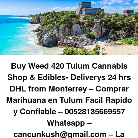
Buy Weed 420 Tulum Cannabis
Shop & Edibles- Deliverys 24 hrs
DHL from Monterrey – Comprar
Marihuana en Tulum Facil Rapido
y Confiable – 00528135669557
Whatsapp –
cancunkush@gmail.com – La