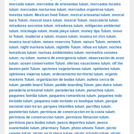
mercado tulum
,
mercados de artesanias tulum
,
mercados locales
tulum
,
mercados nocturnos tulum
,
mercados organicos tulum
,
mestiza tulum
,
Mexican food Tulum
,
mezcal artesanal tulum
,
mezcal
bars Tulum
,
mezcal tours tulum
,
mezcal Tulum
,
mezcaleria tulum
,
miradores secretos tulum
,
miradores tulum
,
mitigacion ambiental
tulum
,
mixologia tulum
,
moda playa tulum
,
money tips Tulum
,
move
to Tulum
,
mudarse a tulum
,
museo tulum
,
musica en vivo tulum
,
musica local tulum
,
nature reserves Tulum
,
nature Tulum
,
network
tulum
,
night markets tulum
,
nightlife Tulum
,
niños en tulum
,
noches
tematicas tulum
,
normas ambientales tulum
,
normativa cenotes
tulum
,
nu tulum
,
numero de emergencia tulum
,
observacion de aves
tulum
,
ocean conservation Tulum
,
ofertas vacaciones tulum
,
off the
beaten path Tulum
,
opciones vegetarianas tulum
,
opiniones tulum
,
opiniones viajeros tulum
,
ordenamiento territorial tulum
,
organic
markets Tulum
,
organizacion de bodas tulum
,
outlets cerca de
tulum
,
paddle board Tulum
,
paddle boarding Tulum
,
pan dulce tulum
,
panaderia artesanal tulum
,
panaderias tulum
,
panuchos tulum
,
paquetes familia tulum
,
paquetes romanticos tulum
,
paquetes todo
incluido tulum
,
paquetes todo incluido vs boutique tulum
,
parque
nacional sian ka'an
,
parques infantiles tulum
,
parrillas tulum
,
pastelerias tulum
,
permisos de construccion en la costa tulum
,
permisos de construccion tulum
,
permisos filmacion tulum
,
permisos para bodas tulum
,
pesca deportiva tulum
,
pesca
sustentable tulum
,
pharmacy Tulum
,
photo shoots Tulum
,
picnic
cenote tulum
,
picnic en la playa tulum
,
picnic privado tulum
,
picnic