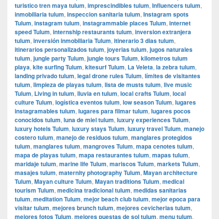
turistico tren maya tulum
,
imprescindibles tulum
,
Influencers tulum
,
inmobiliaria tulum
,
inspeccion sanitaria tulum
,
Instagram spots
Tulum
,
instagram tulum
,
instagrammable places Tulum
,
internet
speed Tulum
,
internship restaurants tulum
,
inversion extranjera
tulum
,
inversión inmobiliaria Tulum
,
itinerario 3 dias tulum
,
itinerarios personalizados tulum
,
joyerias tulum
,
jugos naturales
tulum
,
jungle party Tulum
,
jungle tours Tulum
,
kilometros tulum
playa
,
kite surfing Tulum
,
kitesurf Tulum
,
La Veleta
,
la zebra tulum
,
landing privado tulum
,
legal drone rules Tulum
,
límites de visitantes
tulum
,
limpieza de playas tulum
,
lista de musts tulum
,
live music
Tulum
,
Living in tulum
,
lluvia en tulum
,
local crafts Tulum
,
local
culture Tulum
,
logística eventos tulum
,
low season Tulum
,
lugares
instagramables tulum
,
lugares para filmar tulum
,
lugares pocos
conocidos tulum
,
luna de miel tulum
,
luxury experiences Tulum
,
luxury hotels Tulum
,
luxury stays Tulum
,
luxury travel Tulum
,
manejo
costero tulum
,
manejo de residuos tulum
,
manglares protegidos
tulum
,
manglares tulum
,
mangroves Tulum
,
mapa cenotes tulum
,
mapa de playas tulum
,
mapa restaurantes tulum
,
mapas tulum
,
maridaje tulum
,
marine life Tulum
,
mariscos Tulum
,
markets Tulum
,
masajes tulum
,
maternity photography Tulum
,
Mayan architecture
Tulum
,
Mayan culture Tulum
,
Mayan traditions Tulum
,
medical
tourism Tulum
,
medicina tradicional tulum
,
medidas sanitarias
tulum
,
meditation Tulum
,
mejor beach club tulum
,
mejor epoca para
visitar tulum
,
mejores brunch tulum
,
mejores cevicherias tulum
,
mejores fotos Tulum
,
mejores puestas de sol tulum
,
menu tulum
,