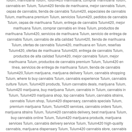
cannabis en Tulum, Tulum420 tienda de marihuana, mejor cannabis Tulum,
cepas de cannabis, tienda de cannabis Tulum420, especiales de cannabis
Tulum, marihuana premium Tulum, servicios Tulum420, pedidos de cannabis
Tulum, cepas de marihuana Tulum, entrega de cannabis Tulum420, mejor
marihuana Tulum, comprar cannabis en línea Tulum, productos de
marihuana Tulum420, servicios de marihuana Tulum, servicio de entrega de
cannabis Tulum, cannabis de alta calidad Tulum420, tienda de marihuana
Tulum, ofertas de cannabis Tulum420, marihuana en Tulum, reseñas
Tulum420, ofertas de marihuana Tulum420, entrega de cannabis Tulum,
productos de alta calidad Tulum420, mejor cannabis Tulum, mejor
marihuana Tulum, productos de cannabis premium Tulum, Tulum420 en
línea, servicios de entrega de marihuana Tulum, tienda de cannabis
Tulum420,Tulum marijuana, marijuana delivery Tulum, cannabis shopping
Tulum, where to buy cannabis Tulum, cannabis experience Tulum, cannabis
culture Tulum, Tulum420 products, Tulum cannabis deals, marijuana Tulum,
Tulum420 marijuana, buy marijuana Tulum, cannabis in Tulum, cannabis in
Tulum, Tulum420 marijuana shop, top cannabis Tulum, cannabis strains,
cannabis Tulum shop, Tulum420 dispensary, cannabis specials Tulum,
premium marijuana Tulum, Tulum420 services, cannabis orders Tulum,
marijuana strains Tulum, Tulum420 cannabis delivery, best marijuana Tulum,
buy cannabis online Tulum, Tulum420 marijuana products, marijuana
services Tulum, cannabis delivery service Tulum, Tulum420 high-quality
cannabis, marijuana dispensary Tulum, Tulum420 cannabis store, cannabis