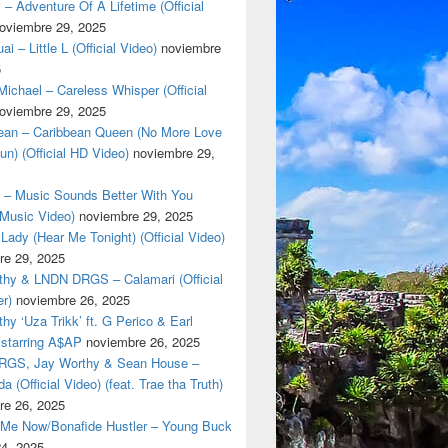
 – Adventure Of A Lifetime (Official
oviembre 29, 2025
i – Little L (Official Video)
noviembre
5
ichael – Careless Whisper (Official
oviembre 29, 2025
cean – Caribbean Queen (No More Love
un) (Official HD Video)
noviembre 29,
t – Music Sounds Better With You
l Music Video)
noviembre 29, 2025
Lady (Hear Me Tonight) (Official Video)
re 29, 2025
thy & LNDN DRGS – Calamari (Official
er)
noviembre 26, 2025
hy ‘Uza Trikk’ ft. G Perico & Earl
starring A$AP
noviembre 26, 2025
GS, Jay Worthy & Sean House –
a (Official Video) (feat. Trae tha Truth)
re 26, 2025
 Me Now/Bonafide Hustler – Young Buck
24, 2025