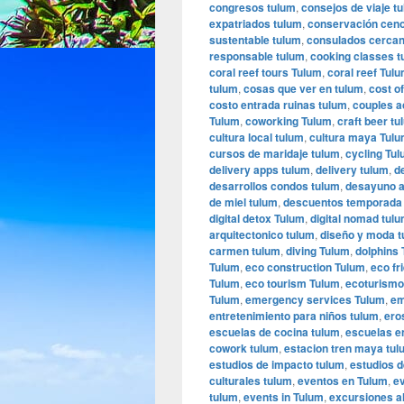
congresos tulum
,
consejos de viaje t
expatriados tulum
,
conservación ceno
sustentable tulum
,
consulados cercan
responsable tulum
,
cooking classes t
coral reef tours Tulum
,
coral reef Tul
tulum
,
cosas que ver en tulum
,
cost of
costo entrada ruinas tulum
,
couples a
Tulum
,
coworking Tulum
,
craft beer tu
cultura local tulum
,
cultura maya Tul
cursos de maridaje tulum
,
cycling Tu
delivery apps tulum
,
delivery tulum
,
d
desarrollos condos tulum
,
desayuno a
de miel tulum
,
descuentos temporada
digital detox Tulum
,
digital nomad tul
arquitectonico tulum
,
diseño y moda 
carmen tulum
,
diving Tulum
,
dolphins
Tulum
,
eco construction Tulum
,
eco fr
Tulum
,
eco tourism Tulum
,
ecoturismo
Tulum
,
emergency services Tulum
,
em
entretenimiento para niños tulum
,
ero
escuelas de cocina tulum
,
escuelas e
cowork tulum
,
estacion tren maya tul
estudios de impacto tulum
,
estudios d
culturales tulum
,
eventos en Tulum
,
e
tulum
,
events in Tulum
,
excursiones al