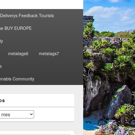
por:
Deliverys Feedback Tourists
ise BUY EUROPE
ty
metatags6
metatags7
e
nabis Community
os