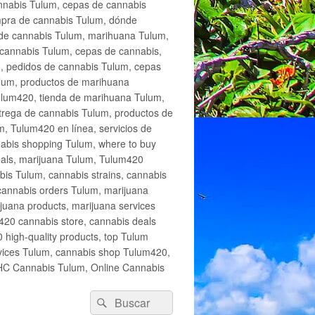
annabis Tulum, cepas de cannabis
mpra de cannabis Tulum, dónde
 de cannabis Tulum, marihuana Tulum,
cannabis Tulum, cepas de cannabis,
, pedidos de cannabis Tulum, cepas
lum, productos de marihuana
Tulum420, tienda de marihuana Tulum,
trega de cannabis Tulum, productos de
, Tulum420 en línea, servicios de
abis shopping Tulum, where to buy
eals, marijuana Tulum, Tulum420
is Tulum, cannabis strains, cannabis
cannabis orders Tulum, marijuana
juana products, marijuana services
420 cannabis store, cannabis deals
high-quality products, top Tulum
rvices Tulum, cannabis shop Tulum420,
THC Cannabis Tulum, Online Cannabis
Buscar
Buscar