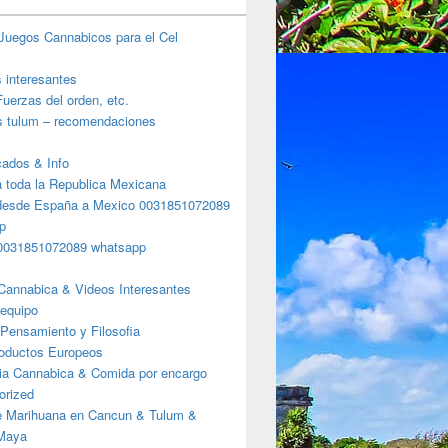
Juegos Cannabicos para el Cel
s interesantes
uerzas del orden, etc.
s tulum – recomendaciones
ados & Info
a toda la Republica Mexicana
desde España a Mexico 0031851072089
p
0031851072089 whatsapp
Cannabica & Videos Interesantes
 equipo
Pensamiento y Filosofia
roductos Europeos
ia Cannabica & Comida por encargo
orized
e Marihuana en Cancun & Tulum &
 Maya