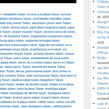
Coldplay
Video)
n
Jamiroqua
do
abogados tulum
,
acceso a la playa tulum
,
acceso
29, 202
idades familiares Tulum
,
actividades infantiles tulum
,
George M
ults only hotels Tulum
,
adventure parks near Tulum
,
Video)
n
a tulum
,
aforos tulum
,
agricultura organica tulum
,
agua
b Tulum
,
airport transfer Tulum
,
akumal cerca de tulum
,
Billy O
um
,
all-inclusive Tulum
,
alojamiento corporativo tulum
,
on the R
 largo plazo tulum
,
anidacion tortugas tulum
,
2025
pertura restaurantes tulum
,
apps de taxi tulum
,
arca
Stardus
ueologia maya tulum
,
arquitectura eco tulum
,
art
(Officia
rtesanias mayas tulum
,
artistas locales tulum
,
asesor
Modjo – 
urs Tulum
,
autor tulum
,
avistamiento de aves tulum
,
 playa tulum
,
bares de cocteles tulum
,
bares en Tulum
,
noviemb
lum
,
beach party Tulum
,
beachfront hotels Tulum
,
Jay Wor
ear Tulum
,
becas gastronomia tulum
,
best areas to
Visualiz
est cenotes Tulum
,
best restaurants Tulum
,
best time to
Jay Wort
ng Tulum
,
biodiversidad tulum
,
biosphere Tulum
,
Swavey 
tours Tulum
,
bodas de destino tulum
,
bodas en la playa
LNDN DR
ables tulum
,
boho fashion Tulum
,
bookings tulum
,
 Tulum
,
boutiques de diseño tulum
,
boutiques tulum
,
Sepulved
st Tulum
,
brunch spots tulum
,
brunch tulum
,
buceo
noviemb
,
cabanas en la playa tulum
,
cabify tulum
,
cafes con wifi
Look At
feterias tulum
,
cake designers tulum
,
calificaciones
agosto 