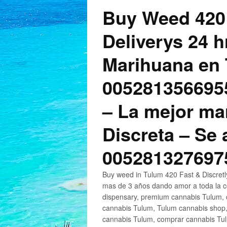
Buy Weed 420
Deliverys 24 
Marihuana en 
005281356695
– La mejor ma
Discreta – Se
005281327697
Buy weed in Tulum 420 Fast & Discret
mas de 3 años dando amor a toda la c
dispensary, premium cannabis Tulum, c
cannabis Tulum, Tulum cannabis shop,
cannabis Tulum, comprar cannabis Tul