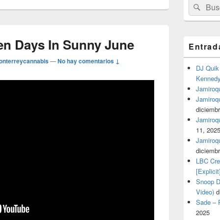
Buscar
Busc
por:
en Days In Sunny June
Entrad
onterreycannabis
—
No hay comentarios ↓
DJ Quik 
Kennedy 
Jamiroqu
Jamiroq
diciembr
Jamiroqua
11, 202
Jamiroqu
diciembr
LBC Cre
[Explicit
Snoop Do
Video)
d
Sade – P
2025