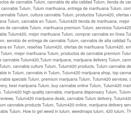
ctos de cannabis Tulum, cannabis de alta calidad Tulum, tienda de c
de cannabis Tulum, Tulum marihuana, entrega de marihuana Tulum, co
cannabis Tulum, cultura cannabis Tulum, productos Tulum420, ofertas
na Tulum, cannabis en Tulum, Tulum420 tienda de marihuana, mejor 
les de cannabis Tulum, marihuana premium Tulum, servicios Tulum420
abis Tulum420, mejor marihuana Tulum, comprar cannabis en línea Tu
m, servicio de entrega de cannabis Tulum, cannabis de alta calidad 
ana en Tulum, reseñas Tulum420, ofertas de marihuana Tulum420, en
s Tulum, mejor marihuana Tulum, productos de cannabis premium Tulum
e cannabis Tulum420,Tulum marijuana, marijuana delivery Tulum, cann
Tulum, cannabis culture Tulum, Tulum420 products, Tulum cannabis d
bis in Tulum, cannabis in Tulum, Tulum420 marijuana shop, top cannab
nabis specials Tulum, premium marijuana Tulum, Tulum420 services, 
very, best marijuana Tulum, buy cannabis online Tulum, Tulum420 mari
m, Tulum420 high-quality cannabis, marijuana dispensary Tulum, Tulum
eviews, Tulum420 marijuana deals, cannabis Tulum delivery, Tulum420 
ium cannabis products Tulum, Tulum420 online, marijuana delivery se
abis Tulum, How to get weed in tulum, weedmaps tulum, 420 tulum, 