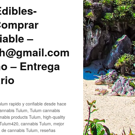
dibles-
 Comprar
iable –
sh@gmail.com
o – Entrega
rio
lum rapido y confiable desde hace
cannabis Tulum, Tulum cannabis
abis products Tulum, high-quality
 Tulum420, cannabis Tulum, mejor
a de cannabis Tulum, reseñas