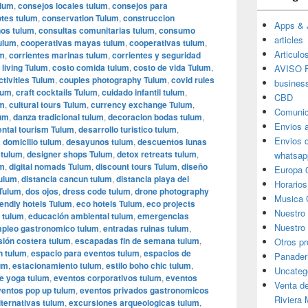
ulum
,
consejos locales tulum
,
consejos para
tes tulum
,
conservation Tulum
,
construccion
Apps & 
os tulum
,
consultas comunitarias tulum
,
consumo
articles
ulum
,
cooperativas mayas tulum
,
cooperativas tulum
,
Articulo
um
,
corrientes marinas tulum
,
corrientes y seguridad
 living Tulum
,
costo comida tulum
,
costo de vida Tulum
,
AVISO F
ctivities Tulum
,
couples photography Tulum
,
covid rules
busines
lum
,
craft cocktails Tulum
,
cuidado infantil tulum
,
CBD
um
,
cultural tours Tulum
,
currency exchange Tulum
,
Comunic
lum
,
danza tradicional tulum
,
decoracion bodas tulum
,
Envios 
ental tourism Tulum
,
desarrollo turistico tulum
,
Envios 
 domicilio tulum
,
desayunos tulum
,
descuentos lunas
 tulum
,
designer shops Tulum
,
detox retreats tulum
,
whatsap
um
,
digital nomads Tulum
,
discount tours Tulum
,
diseño
Europa 
tulum
,
distancia cancun tulum
,
distancia playa del
Horarios
 Tulum
,
dos ojos
,
dress code tulum
,
drone photography
Musica 
iendly hotels Tulum
,
eco hotels Tulum
,
eco projects
Nuestro
 tulum
,
educación ambiental tulum
,
emergencias
Nuestro 
pleo gastronomico tulum
,
entradas ruinas tulum
,
sión costera tulum
,
escapadas fin de semana tulum
,
Otros p
n tulum
,
espacio para eventos tulum
,
espacios de
Panader
um
,
estacionamiento tulum
,
estilo boho chic tulum
,
Uncateg
e yoga tulum
,
eventos corporativos tulum
,
eventos
Venta d
ventos pop up tulum
,
eventos privados gastronomicos
Riviera
ternativas tulum
,
excursiones arqueologicas tulum
,