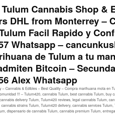
 Tulum Cannabis Shop & E
hrs DHL from Monterrey –
Tulum Facil Rapido y Conf
57 Whatsapp – cancunku
rihuana de Tulum a tu man
 admiten Bitcoin – Secunda
56 Alex Whatsapp
ly – Cannabis & Edibles – Best Quality – Compra marihuana mota en Tu
omunidad !!! – Tulum420, cannabis Tulum, best cannabis Tulum, buy 
annabis delivery Tulum, Tulum420 reviews, legal cannabis Tulum, cann
 cannabis strains Tulum, Tulum420 delivery, cannabis services Tulum,
um, dispensario de cannabis Tulum, cannabis premium Tulum, entreg