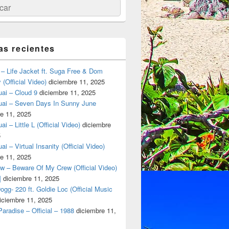
ar
as recientes
– Life Jacket ft. Suga Free & Dom
(Official Video)
diciembre 11, 2025
ai – Cloud 9
diciembre 11, 2025
uai – Seven Days In Sunny June
e 11, 2025
i – Little L (Official Video)
diciembre
5
ai – Virtual Insanity (Official Video)
e 11, 2025
w – Beware Of My Crew (Official Video)
]
diciembre 11, 2025
gg- 220 ft. Goldie Loc (Official Music
iciembre 11, 2025
aradise – Official – 1988
diciembre 11,