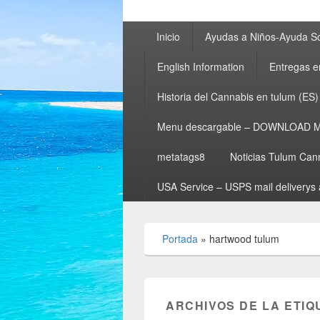
Menú
Inicio
Ayudas a Niños-Ayuda So
principal
English Information
Entregas e
Historia del Cannabis en tulum (ES)
Menu descargable – DOWNLOAD 
metatags8
Noticias Tulum Can
USA Service – USPS mail deliverys 
Portada
»
hartwood tulum
ARCHIVOS DE LA ETIQ