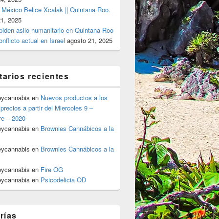
 México Belice Xcalak || Quintana Roo.
21, 2025
 piden asilo humanitario en Quintana Roo
onflicto actual en Israel
agosto 21, 2025
arios recientes
eycannabis
en
Nuevos productos a los
precios a partir del Miercoles 9 –
re – 2020
eycannabis
en
Brownies Cannábicos a la
eycannabis
en
Brownies Cannábicos a la
eycannabis
en
Fire OG
eycannabis
en
Psicodelicia OD
rías