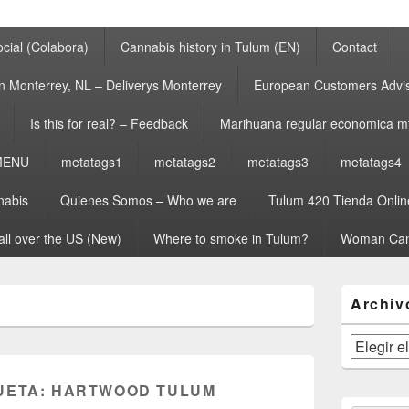
cial (Colabora)
Cannabis history in Tulum (EN)
Contact
n Monterrey, NL – Deliverys Monterrey
European Customers Adv
Is this for real? – Feedback
Marihuana regular economica m
MENU
metatags1
metatags2
metatags3
metatags4
nabis
Quienes Somos – Who we are
Tulum 420 Tienda Onlin
all over the US (New)
Where to smoke in Tulum?
Woman Can
El
Archiv
área
de
widget
Archivos
barra
lateral
UETA:
HARTWOOD TULUM
primaria