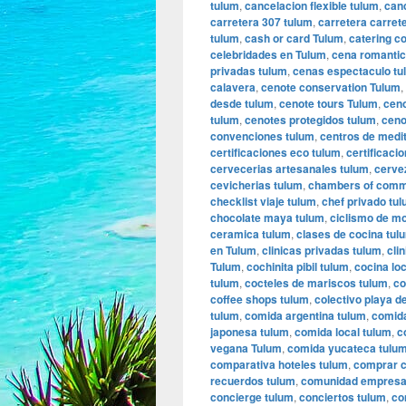
tulum
,
cancelacion flexible tulum
,
can
carretera 307 tulum
,
carretera carret
tulum
,
cash or card Tulum
,
catering c
celebridades en Tulum
,
cena romantic
privadas tulum
,
cenas espectaculo tu
calavera
,
cenote conservation Tulum
,
desde tulum
,
cenote tours Tulum
,
ceno
tulum
,
cenotes protegidos tulum
,
ceno
convenciones tulum
,
centros de medi
certificaciones eco tulum
,
certificaci
cervecerias artesanales tulum
,
cerve
cevicherias tulum
,
chambers of comm
checklist viaje tulum
,
chef privado tu
chocolate maya tulum
,
ciclismo de m
ceramica tulum
,
clases de cocina tul
en Tulum
,
clinicas privadas tulum
,
cli
Tulum
,
cochinita pibil tulum
,
cocina lo
tulum
,
cocteles de mariscos tulum
,
co
coffee shops tulum
,
colectivo playa d
tulum
,
comida argentina tulum
,
comida
japonesa tulum
,
comida local tulum
,
c
vegana Tulum
,
comida yucateca tulu
comparativa hoteles tulum
,
comprar c
recuerdos tulum
,
comunidad empresar
concierge tulum
,
conciertos tulum
,
co