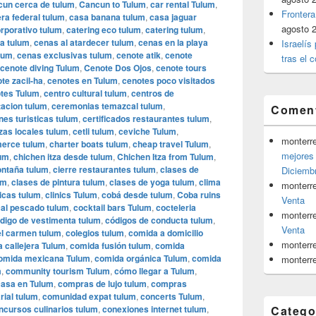
cun cerca de tulum
,
Cancun to Tulum
,
car rental Tulum
,
Frontera
era federal tulum
,
casa banana tulum
,
casa jaguar
agosto 
orporativo tulum
,
catering eco tulum
,
catering tulum
,
a tulum
,
cenas al atardecer tulum
,
cenas en la playa
Israelís
lum
,
cenas exclusivas tulum
,
cenote atik
,
cenote
tras el c
cenote diving Tulum
,
Cenote Dos Ojos
,
cenote tours
te zacil-ha
,
cenotes en Tulum
,
cenotes poco visitados
tes Tulum
,
centro cultural tulum
,
centros de
tacion tulum
,
ceremonias temazcal tulum
,
Coment
ones turisticas tulum
,
certificados restaurantes tulum
,
zas locales tulum
,
cetli tulum
,
ceviche Tulum
,
monterr
erce tulum
,
charter boats tulum
,
cheap travel Tulum
,
mejores 
lum
,
chichen itza desde tulum
,
Chichen Itza from Tulum
,
ontaña tulum
,
cierre restaurantes tulum
,
clases de
Diciemb
um
,
clases de pintura tulum
,
clases de yoga tulum
,
clima
monterr
nicas tulum
,
clinics Tulum
,
cobá desde tulum
,
Coba ruins
Venta
cal pescado tulum
,
cocktail bars Tulum
,
cocteleria
monterr
digo de vestimenta tulum
,
códigos de conducta tulum
,
Venta
el carmen tulum
,
colegios tulum
,
comida a domicilio
monterr
 callejera Tulum
,
comida fusión tulum
,
comida
omida mexicana Tulum
,
comida orgánica Tulum
,
comida
monterr
m
,
community tourism Tulum
,
cómo llegar a Tulum
,
asa en Tulum
,
compras de lujo tulum
,
compras
ial tulum
,
comunidad expat tulum
,
concerts Tulum
,
ncursos culinarios tulum
,
conexiones internet tulum
,
Catego