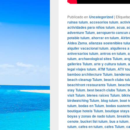
Publicado en
Uncategorized
|
Etiqueta
ruinas tulum
,
accesorios tulum
,
activ
actividades para niños tulum
,
acua
,
ad
adventure Tulum
,
aeropuerto cancun 
potable tulum
,
ahorrar en tulum
,
Airbn
Aldea Zama
,
alianzas sostenibles tul
alquiler vacacional tulum
,
alquileres a
aniversarios tulum
,
antros en tulum
,
a
tulum
,
archaeological sites Tulum
,
arq
galleries Tulum
,
arte y cultura tulum
,
a
legal viajes tulum
,
ATM Tulum
,
ATV to
bamboo architecture Tulum
,
banderas
beach cleanup Tulum
,
beach clubs tu
beachfront restaurants Tulum
,
beachw
stay Tulum
,
best beach clubs Tulum
,
b
visit Tulum
,
bienes raíces Tulum
,
biki
birdwatching Tulum
,
blog tulum
,
boat 
tulum
,
bodas en Tulum
,
bodas sustent
boutique hotels Tulum
,
boutique stays
boyas y zonas de nado tulum
,
breakfa
cenote
,
bucket list tulum
,
bus a tulum
tulum
,
cafes en tulum
,
cafes Tulum
,
ca