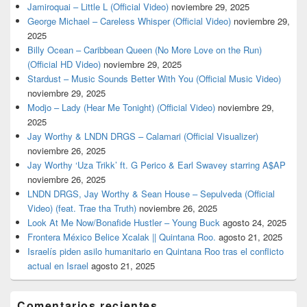
Jamiroquai – Little L (Official Video)
noviembre 29, 2025
George Michael – Careless Whisper (Official Video)
noviembre 29,
2025
Billy Ocean – Caribbean Queen (No More Love on the Run)
(Official HD Video)
noviembre 29, 2025
Stardust – Music Sounds Better With You (Official Music Video)
noviembre 29, 2025
Modjo – Lady (Hear Me Tonight) (Official Video)
noviembre 29,
2025
Jay Worthy & LNDN DRGS – Calamari (Official Visualizer)
noviembre 26, 2025
Jay Worthy ‘Uza Trikk’ ft. G Perico & Earl Swavey starring A$AP
noviembre 26, 2025
LNDN DRGS, Jay Worthy & Sean House – Sepulveda (Official
Video) (feat. Trae tha Truth)
noviembre 26, 2025
Look At Me Now/Bonafide Hustler – Young Buck
agosto 24, 2025
Frontera México Belice Xcalak || Quintana Roo.
agosto 21, 2025
Israelís piden asilo humanitario en Quintana Roo tras el conflicto
actual en Israel
agosto 21, 2025
Comentarios recientes