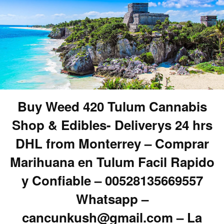
Buy Weed 420 Tulum Cannabis
Shop & Edibles- Deliverys 24 hrs
DHL from Monterrey – Comprar
Marihuana en Tulum Facil Rapido
y Confiable – 00528135669557
Whatsapp –
cancunkush@gmail.com – La