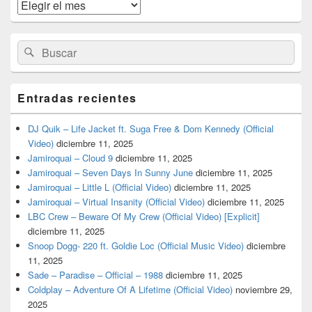
widget
Archivos
barra
lateral
primaria
Buscar
Buscar
por:
Entradas recientes
DJ Quik – Life Jacket ft. Suga Free & Dom Kennedy (Official
Video)
diciembre 11, 2025
Jamiroquai – Cloud 9
diciembre 11, 2025
Jamiroquai – Seven Days In Sunny June
diciembre 11, 2025
Jamiroquai – Little L (Official Video)
diciembre 11, 2025
Jamiroquai – Virtual Insanity (Official Video)
diciembre 11, 2025
LBC Crew – Beware Of My Crew (Official Video) [Explicit]
diciembre 11, 2025
Snoop Dogg- 220 ft. Goldie Loc (Official Music Video)
diciembre
11, 2025
Sade – Paradise – Official – 1988
diciembre 11, 2025
Coldplay – Adventure Of A Lifetime (Official Video)
noviembre 29,
2025