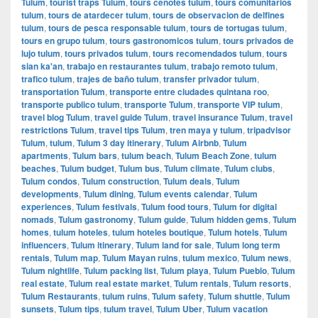
Tulum
,
tourist traps Tulum
,
tours cenotes tulum
,
tours comunitarios
tulum
,
tours de atardecer tulum
,
tours de observacion de delfines
tulum
,
tours de pesca responsable tulum
,
tours de tortugas tulum
,
tours en grupo tulum
,
tours gastronomicos tulum
,
tours privados de
lujo tulum
,
tours privados tulum
,
tours recomendados tulum
,
tours
sian ka'an
,
trabajo en restaurantes tulum
,
trabajo remoto tulum
,
trafico tulum
,
trajes de baño tulum
,
transfer privador tulum
,
transportation Tulum
,
transporte entre ciudades quintana roo
,
transporte publico tulum
,
transporte Tulum
,
transporte VIP tulum
,
travel blog Tulum
,
travel guide Tulum
,
travel insurance Tulum
,
travel
restrictions Tulum
,
travel tips Tulum
,
tren maya y tulum
,
tripadvisor
Tulum
,
tulum
,
Tulum 3 day itinerary
,
Tulum Airbnb
,
Tulum
apartments
,
Tulum bars
,
tulum beach
,
Tulum Beach Zone
,
tulum
beaches
,
Tulum budget
,
Tulum bus
,
Tulum climate
,
Tulum clubs
,
Tulum condos
,
Tulum construction
,
Tulum deals
,
Tulum
developments
,
Tulum dining
,
Tulum events calendar
,
Tulum
experiences
,
Tulum festivals
,
Tulum food tours
,
Tulum for digital
nomads
,
Tulum gastronomy
,
Tulum guide
,
Tulum hidden gems
,
Tulum
homes
,
tulum hoteles
,
tulum hoteles boutique
,
Tulum hotels
,
Tulum
influencers
,
Tulum itinerary
,
Tulum land for sale
,
Tulum long term
rentals
,
Tulum map
,
Tulum Mayan ruins
,
tulum mexico
,
Tulum news
,
Tulum nightlife
,
Tulum packing list
,
Tulum playa
,
Tulum Pueblo
,
Tulum
real estate
,
Tulum real estate market
,
Tulum rentals
,
Tulum resorts
,
Tulum Restaurants
,
tulum ruins
,
Tulum safety
,
Tulum shuttle
,
Tulum
sunsets
,
Tulum tips
,
tulum travel
,
Tulum Uber
,
Tulum vacation