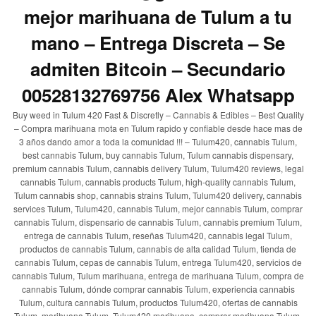
mejor marihuana de Tulum a tu
mano – Entrega Discreta – Se
admiten Bitcoin – Secundario
00528132769756 Alex Whatsapp
Buy weed in Tulum 420 Fast & Discretly – Cannabis & Edibles – Best Quality
– Compra marihuana mota en Tulum rapido y confiable desde hace mas de
3 años dando amor a toda la comunidad !!! – Tulum420, cannabis Tulum,
best cannabis Tulum, buy cannabis Tulum, Tulum cannabis dispensary,
premium cannabis Tulum, cannabis delivery Tulum, Tulum420 reviews, legal
cannabis Tulum, cannabis products Tulum, high-quality cannabis Tulum,
Tulum cannabis shop, cannabis strains Tulum, Tulum420 delivery, cannabis
services Tulum, Tulum420, cannabis Tulum, mejor cannabis Tulum, comprar
cannabis Tulum, dispensario de cannabis Tulum, cannabis premium Tulum,
entrega de cannabis Tulum, reseñas Tulum420, cannabis legal Tulum,
productos de cannabis Tulum, cannabis de alta calidad Tulum, tienda de
cannabis Tulum, cepas de cannabis Tulum, entrega Tulum420, servicios de
cannabis Tulum, Tulum marihuana, entrega de marihuana Tulum, compra de
cannabis Tulum, dónde comprar cannabis Tulum, experiencia cannabis
Tulum, cultura cannabis Tulum, productos Tulum420, ofertas de cannabis
Tulum, marihuana Tulum, Tulum420 marihuana, comprar marihuana Tulum,