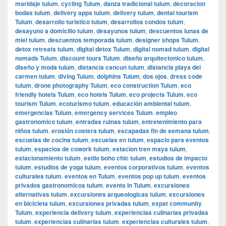
maridaje tulum
,
cycling Tulum
,
danza tradicional tulum
,
decoracion
bodas tulum
,
delivery apps tulum
,
delivery tulum
,
dental tourism
Tulum
,
desarrollo turistico tulum
,
desarrollos condos tulum
,
desayuno a domicilio tulum
,
desayunos tulum
,
descuentos lunas de
miel tulum
,
descuentos temporada tulum
,
designer shops Tulum
,
detox retreats tulum
,
digital detox Tulum
,
digital nomad tulum
,
digital
nomads Tulum
,
discount tours Tulum
,
diseño arquitectonico tulum
,
diseño y moda tulum
,
distancia cancun tulum
,
distancia playa del
carmen tulum
,
diving Tulum
,
dolphins Tulum
,
dos ojos
,
dress code
tulum
,
drone photography Tulum
,
eco construction Tulum
,
eco
friendly hotels Tulum
,
eco hotels Tulum
,
eco projects Tulum
,
eco
tourism Tulum
,
ecoturismo tulum
,
educación ambiental tulum
,
emergencias Tulum
,
emergency services Tulum
,
empleo
gastronomico tulum
,
entradas ruinas tulum
,
entretenimiento para
niños tulum
,
erosión costera tulum
,
escapadas fin de semana tulum
,
escuelas de cocina tulum
,
escuelas en tulum
,
espacio para eventos
tulum
,
espacios de cowork tulum
,
estacion tren maya tulum
,
estacionamiento tulum
,
estilo boho chic tulum
,
estudios de impacto
tulum
,
estudios de yoga tulum
,
eventos corporativos tulum
,
eventos
culturales tulum
,
eventos en Tulum
,
eventos pop up tulum
,
eventos
privados gastronomicos tulum
,
events in Tulum
,
excursiones
alternativas tulum
,
excursiones arqueologicas tulum
,
excursiones
en bicicleta tulum
,
excursiones privadas tulum
,
expat community
Tulum
,
experiencia delivery tulum
,
experiencias culinarias privadas
tulum
,
experiencias culinarias tulum
,
experiencias culturales tulum
,