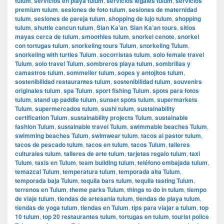
tulum
,
servicios en playa tulum
,
servicios legales tulum
,
servicios
premium tulum
,
sesiones de foto tulum
,
sesiones de maternidad
tulum
,
sesiones de pareja tulum
,
shopping de lujo tulum
,
shopping
tulum
,
shuttle cancun tulum
,
Sian Ka’an
,
Sian Ka’an tours
,
sitios
mayas cerca de tulum
,
smoothies tulum
,
snorkel cenote
,
snorkel
con tortugas tulum
,
snorkeling tours Tulum
,
snorkeling Tulum
,
snorkeling with turtles Tulum
,
socorristas tulum
,
solo female travel
Tulum
,
solo travel Tulum
,
sombreros playa tulum
,
sombrillas y
camastros tulum
,
sommelier tulum
,
sopes y antojitos tulum
,
sostenibilidad restaurantes tulum
,
sostenibilidad tulum
,
souvenirs
originales tulum
,
spa Tulum
,
sport fishing Tulum
,
spots para fotos
tulum
,
stand up paddle tulum
,
sunset spots tulum
,
supermarkets
Tulum
,
supermercados tulum
,
sushi tulum
,
sustainability
certification Tulum
,
sustainability projects Tulum
,
sustainable
fashion Tulum
,
sustainable travel Tulum
,
swimmable beaches Tulum
,
swimming beaches Tulum
,
swimwear tulum
,
tacos al pastor tulum
,
tacos de pescado tulum
,
tacos en tulum
,
tacos Tulum
,
talleres
culturales tulum
,
talleres de arte tulum
,
tarjetas regalo tulum
,
taxi
Tulum
,
taxis en Tulum
,
team building tulum
,
teléfono embajada tulum
,
temazcal Tulum
,
temperatura tulum
,
temporada alta Tulum
,
temporada baja Tulum
,
tequila bars tulum
,
tequila tasting Tulum
,
terrenos en Tulum
,
theme parks Tulum
,
things to do in tulum
,
tiempo
de viaje tulum
,
tiendas de artesania tulum
,
tiendas de playa tulum
,
tiendas de yoga tulum
,
tiendas en Tulum
,
tips para viajar a tulum
,
top
10 tulum
,
top 20 restaurantes tulum
,
tortugas en tulum
,
tourist police