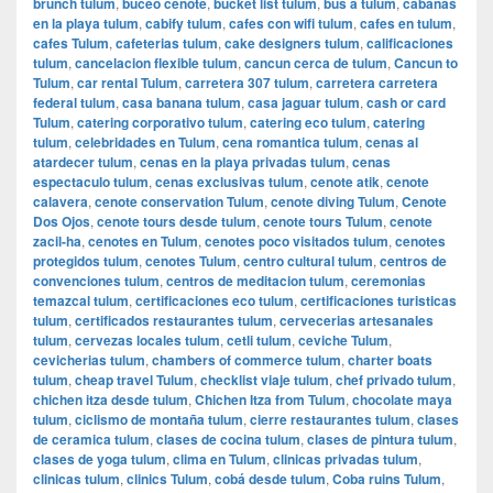
brunch tulum
,
buceo cenote
,
bucket list tulum
,
bus a tulum
,
cabanas
en la playa tulum
,
cabify tulum
,
cafes con wifi tulum
,
cafes en tulum
,
cafes Tulum
,
cafeterias tulum
,
cake designers tulum
,
calificaciones
tulum
,
cancelacion flexible tulum
,
cancun cerca de tulum
,
Cancun to
Tulum
,
car rental Tulum
,
carretera 307 tulum
,
carretera carretera
federal tulum
,
casa banana tulum
,
casa jaguar tulum
,
cash or card
Tulum
,
catering corporativo tulum
,
catering eco tulum
,
catering
tulum
,
celebridades en Tulum
,
cena romantica tulum
,
cenas al
atardecer tulum
,
cenas en la playa privadas tulum
,
cenas
espectaculo tulum
,
cenas exclusivas tulum
,
cenote atik
,
cenote
calavera
,
cenote conservation Tulum
,
cenote diving Tulum
,
Cenote
Dos Ojos
,
cenote tours desde tulum
,
cenote tours Tulum
,
cenote
zacil-ha
,
cenotes en Tulum
,
cenotes poco visitados tulum
,
cenotes
protegidos tulum
,
cenotes Tulum
,
centro cultural tulum
,
centros de
convenciones tulum
,
centros de meditacion tulum
,
ceremonias
temazcal tulum
,
certificaciones eco tulum
,
certificaciones turisticas
tulum
,
certificados restaurantes tulum
,
cervecerias artesanales
tulum
,
cervezas locales tulum
,
cetli tulum
,
ceviche Tulum
,
cevicherias tulum
,
chambers of commerce tulum
,
charter boats
tulum
,
cheap travel Tulum
,
checklist viaje tulum
,
chef privado tulum
,
chichen itza desde tulum
,
Chichen Itza from Tulum
,
chocolate maya
tulum
,
ciclismo de montaña tulum
,
cierre restaurantes tulum
,
clases
de ceramica tulum
,
clases de cocina tulum
,
clases de pintura tulum
,
clases de yoga tulum
,
clima en Tulum
,
clinicas privadas tulum
,
clinicas tulum
,
clinics Tulum
,
cobá desde tulum
,
Coba ruins Tulum
,