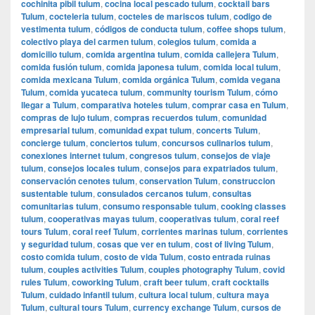
cochinita pibil tulum
,
cocina local pescado tulum
,
cocktail bars
Tulum
,
cocteleria tulum
,
cocteles de mariscos tulum
,
codigo de
vestimenta tulum
,
códigos de conducta tulum
,
coffee shops tulum
,
colectivo playa del carmen tulum
,
colegios tulum
,
comida a
domicilio tulum
,
comida argentina tulum
,
comida callejera Tulum
,
comida fusión tulum
,
comida japonesa tulum
,
comida local tulum
,
comida mexicana Tulum
,
comida orgánica Tulum
,
comida vegana
Tulum
,
comida yucateca tulum
,
community tourism Tulum
,
cómo
llegar a Tulum
,
comparativa hoteles tulum
,
comprar casa en Tulum
,
compras de lujo tulum
,
compras recuerdos tulum
,
comunidad
empresarial tulum
,
comunidad expat tulum
,
concerts Tulum
,
concierge tulum
,
conciertos tulum
,
concursos culinarios tulum
,
conexiones internet tulum
,
congresos tulum
,
consejos de viaje
tulum
,
consejos locales tulum
,
consejos para expatriados tulum
,
conservación cenotes tulum
,
conservation Tulum
,
construccion
sustentable tulum
,
consulados cercanos tulum
,
consultas
comunitarias tulum
,
consumo responsable tulum
,
cooking classes
tulum
,
cooperativas mayas tulum
,
cooperativas tulum
,
coral reef
tours Tulum
,
coral reef Tulum
,
corrientes marinas tulum
,
corrientes
y seguridad tulum
,
cosas que ver en tulum
,
cost of living Tulum
,
costo comida tulum
,
costo de vida Tulum
,
costo entrada ruinas
tulum
,
couples activities Tulum
,
couples photography Tulum
,
covid
rules Tulum
,
coworking Tulum
,
craft beer tulum
,
craft cocktails
Tulum
,
cuidado infantil tulum
,
cultura local tulum
,
cultura maya
Tulum
,
cultural tours Tulum
,
currency exchange Tulum
,
cursos de