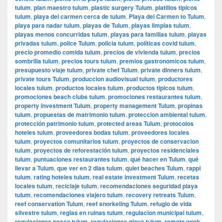
tulum
,
plan maestro tulum
,
plastic surgery Tulum
,
platillos tipicos
tulum
,
playa del carmen cerca de tulum
,
Playa del Carmen to Tulum
,
playa para nadar tulum
,
playas de Tulum
,
playas limpias tulum
,
playas menos concurridas tulum
,
playas para familias tulum
,
playas
privadas tulum
,
police Tulum
,
policia tulum
,
políticas covid tulum
,
precio promedio comida tulum
,
precios de vivienda tulum
,
precios
sombrilla tulum
,
precios tours tulum
,
premios gastronomicos tulum
,
presupuesto viaje tulum
,
private chef Tulum
,
private dinners tulum
,
private tours Tulum
,
produccion audiovisual tulum
,
productores
locales tulum
,
productos locales tulum
,
productos tipicos tulum
,
promociones beach clubs tulum
,
promociones restaurantes tulum
,
property investment Tulum
,
property management Tulum
,
propinas
tulum
,
propuestas de matrimonio tulum
,
proteccion ambiental tulum
,
protección patrimonio tulum
,
protected areas Tulum
,
protocolos
hoteles tulum
,
proveedores bodas tulum
,
proveedores locales
tulum
,
proyectos comunitarios tulum
,
proyectos de conservacion
tulum
,
proyectos de reforestación tulum
,
proyectos residenciales
tulum
,
puntuaciones restaurantes tulum
,
qué hacer en Tulum
,
qué
llevar a Tulum
,
que ver en 2 dias tulum
,
quiet beaches Tulum
,
rappi
tulum
,
rating hoteles tulum
,
real estate investment Tulum
,
recetas
locales tulum
,
reciclaje tulum
,
recomendaciones seguridad playa
tulum
,
recomendaciones viajero tulum
,
recovery retreats Tulum
,
reef conservation Tulum
,
reef snorkeling Tulum
,
refugio de vida
silvestre tulum
,
reglas en ruinas tulum
,
regulacion municipal tulum
,
regulaciones pesca tulum
,
regulaciones playa tulum
,
remote work