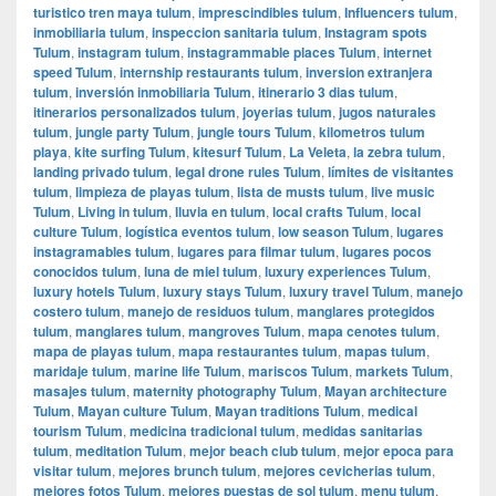
turistico tren maya tulum
,
imprescindibles tulum
,
Influencers tulum
,
inmobiliaria tulum
,
inspeccion sanitaria tulum
,
Instagram spots
Tulum
,
instagram tulum
,
instagrammable places Tulum
,
internet
speed Tulum
,
internship restaurants tulum
,
inversion extranjera
tulum
,
inversión inmobiliaria Tulum
,
itinerario 3 dias tulum
,
itinerarios personalizados tulum
,
joyerias tulum
,
jugos naturales
tulum
,
jungle party Tulum
,
jungle tours Tulum
,
kilometros tulum
playa
,
kite surfing Tulum
,
kitesurf Tulum
,
La Veleta
,
la zebra tulum
,
landing privado tulum
,
legal drone rules Tulum
,
límites de visitantes
tulum
,
limpieza de playas tulum
,
lista de musts tulum
,
live music
Tulum
,
Living in tulum
,
lluvia en tulum
,
local crafts Tulum
,
local
culture Tulum
,
logística eventos tulum
,
low season Tulum
,
lugares
instagramables tulum
,
lugares para filmar tulum
,
lugares pocos
conocidos tulum
,
luna de miel tulum
,
luxury experiences Tulum
,
luxury hotels Tulum
,
luxury stays Tulum
,
luxury travel Tulum
,
manejo
costero tulum
,
manejo de residuos tulum
,
manglares protegidos
tulum
,
manglares tulum
,
mangroves Tulum
,
mapa cenotes tulum
,
mapa de playas tulum
,
mapa restaurantes tulum
,
mapas tulum
,
maridaje tulum
,
marine life Tulum
,
mariscos Tulum
,
markets Tulum
,
masajes tulum
,
maternity photography Tulum
,
Mayan architecture
Tulum
,
Mayan culture Tulum
,
Mayan traditions Tulum
,
medical
tourism Tulum
,
medicina tradicional tulum
,
medidas sanitarias
tulum
,
meditation Tulum
,
mejor beach club tulum
,
mejor epoca para
visitar tulum
,
mejores brunch tulum
,
mejores cevicherias tulum
,
mejores fotos Tulum
,
mejores puestas de sol tulum
,
menu tulum
,