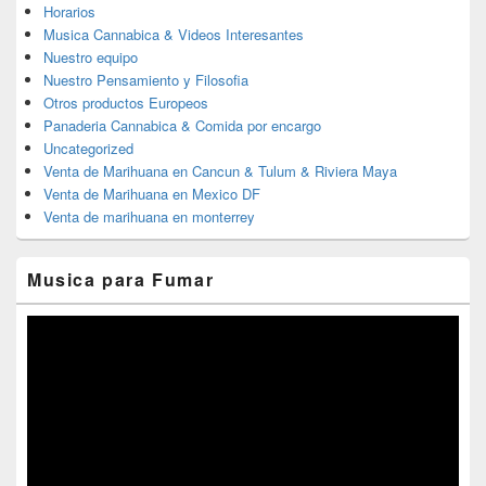
Horarios
Musica Cannabica & Videos Interesantes
Nuestro equipo
Nuestro Pensamiento y Filosofia
Otros productos Europeos
Panaderia Cannabica & Comida por encargo
Uncategorized
Venta de Marihuana en Cancun & Tulum & Riviera Maya
Venta de Marihuana en Mexico DF
Venta de marihuana en monterrey
Musica para Fumar
Reproductor
de
vídeo