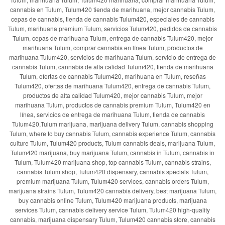
cannabis en Tulum, Tulum420 tienda de marihuana, mejor cannabis Tulum,
cepas de cannabis, tienda de cannabis Tulum420, especiales de cannabis
Tulum, marihuana premium Tulum, servicios Tulum420, pedidos de cannabis
Tulum, cepas de marihuana Tulum, entrega de cannabis Tulum420, mejor
marihuana Tulum, comprar cannabis en línea Tulum, productos de
marihuana Tulum420, servicios de marihuana Tulum, servicio de entrega de
cannabis Tulum, cannabis de alta calidad Tulum420, tienda de marihuana
Tulum, ofertas de cannabis Tulum420, marihuana en Tulum, reseñas
Tulum420, ofertas de marihuana Tulum420, entrega de cannabis Tulum,
productos de alta calidad Tulum420, mejor cannabis Tulum, mejor
marihuana Tulum, productos de cannabis premium Tulum, Tulum420 en
línea, servicios de entrega de marihuana Tulum, tienda de cannabis
Tulum420,Tulum marijuana, marijuana delivery Tulum, cannabis shopping
Tulum, where to buy cannabis Tulum, cannabis experience Tulum, cannabis
culture Tulum, Tulum420 products, Tulum cannabis deals, marijuana Tulum,
Tulum420 marijuana, buy marijuana Tulum, cannabis in Tulum, cannabis in
Tulum, Tulum420 marijuana shop, top cannabis Tulum, cannabis strains,
cannabis Tulum shop, Tulum420 dispensary, cannabis specials Tulum,
premium marijuana Tulum, Tulum420 services, cannabis orders Tulum,
marijuana strains Tulum, Tulum420 cannabis delivery, best marijuana Tulum,
buy cannabis online Tulum, Tulum420 marijuana products, marijuana
services Tulum, cannabis delivery service Tulum, Tulum420 high-quality
cannabis, marijuana dispensary Tulum, Tulum420 cannabis store, cannabis