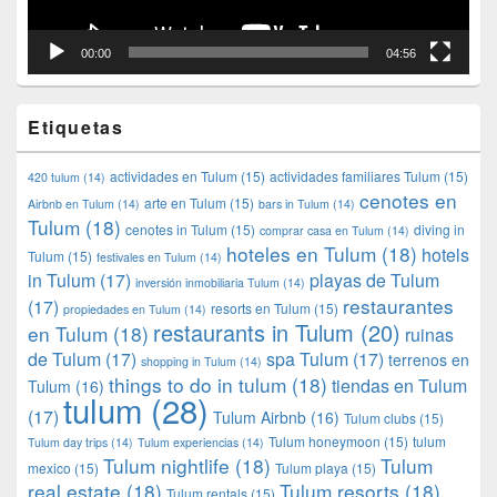
00:00
04:56
Etiquetas
actividades en Tulum
(15)
actividades familiares Tulum
(15)
420 tulum
(14)
cenotes en
arte en Tulum
(15)
Airbnb en Tulum
(14)
bars in Tulum
(14)
Tulum
(18)
cenotes in Tulum
(15)
diving in
comprar casa en Tulum
(14)
hoteles en Tulum
(18)
hotels
Tulum
(15)
festivales en Tulum
(14)
in Tulum
(17)
playas de Tulum
inversión inmobiliaria Tulum
(14)
restaurantes
(17)
resorts en Tulum
(15)
propiedades en Tulum
(14)
restaurants in Tulum
(20)
en Tulum
(18)
ruinas
de Tulum
(17)
spa Tulum
(17)
terrenos en
shopping in Tulum
(14)
things to do in tulum
(18)
tiendas en Tulum
Tulum
(16)
tulum
(28)
(17)
Tulum Airbnb
(16)
Tulum clubs
(15)
Tulum honeymoon
(15)
tulum
Tulum day trips
(14)
Tulum experiencias
(14)
Tulum nightlife
(18)
Tulum
mexico
(15)
Tulum playa
(15)
real estate
(18)
Tulum resorts
(18)
Tulum rentals
(15)