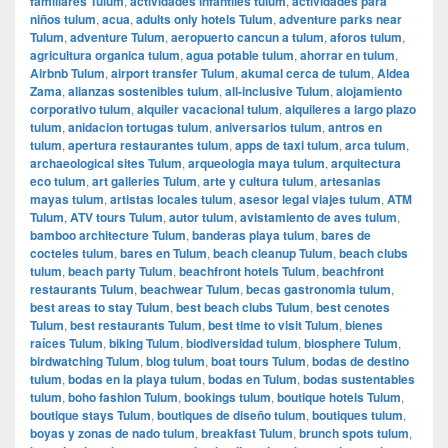
familiares Tulum
,
actividades infantiles tulum
,
actividades para
niños tulum
,
acua
,
adults only hotels Tulum
,
adventure parks near
Tulum
,
adventure Tulum
,
aeropuerto cancun a tulum
,
aforos tulum
,
agricultura organica tulum
,
agua potable tulum
,
ahorrar en tulum
,
Airbnb Tulum
,
airport transfer Tulum
,
akumal cerca de tulum
,
Aldea
Zama
,
alianzas sostenibles tulum
,
all-inclusive Tulum
,
alojamiento
corporativo tulum
,
alquiler vacacional tulum
,
alquileres a largo plazo
tulum
,
anidacion tortugas tulum
,
aniversarios tulum
,
antros en
tulum
,
apertura restaurantes tulum
,
apps de taxi tulum
,
arca tulum
,
archaeological sites Tulum
,
arqueologia maya tulum
,
arquitectura
eco tulum
,
art galleries Tulum
,
arte y cultura tulum
,
artesanias
mayas tulum
,
artistas locales tulum
,
asesor legal viajes tulum
,
ATM
Tulum
,
ATV tours Tulum
,
autor tulum
,
avistamiento de aves tulum
,
bamboo architecture Tulum
,
banderas playa tulum
,
bares de
cocteles tulum
,
bares en Tulum
,
beach cleanup Tulum
,
beach clubs
tulum
,
beach party Tulum
,
beachfront hotels Tulum
,
beachfront
restaurants Tulum
,
beachwear Tulum
,
becas gastronomia tulum
,
best areas to stay Tulum
,
best beach clubs Tulum
,
best cenotes
Tulum
,
best restaurants Tulum
,
best time to visit Tulum
,
bienes
raíces Tulum
,
biking Tulum
,
biodiversidad tulum
,
biosphere Tulum
,
birdwatching Tulum
,
blog tulum
,
boat tours Tulum
,
bodas de destino
tulum
,
bodas en la playa tulum
,
bodas en Tulum
,
bodas sustentables
tulum
,
boho fashion Tulum
,
bookings tulum
,
boutique hotels Tulum
,
boutique stays Tulum
,
boutiques de diseño tulum
,
boutiques tulum
,
boyas y zonas de nado tulum
,
breakfast Tulum
,
brunch spots tulum
,