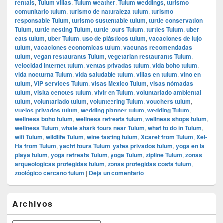
rentals
,
Tulum villas
,
Tulum weather
,
Tulum weddings
,
turismo
comunitario tulum
,
turismo de naturaleza tulum
,
turismo
responsable Tulum
,
turismo sustentable tulum
,
turtle conservation
Tulum
,
turtle nesting Tulum
,
turtle tours Tulum
,
turtles Tulum
,
uber
eats tulum
,
uber Tulum
,
uso de plásticos tulum
,
vacaciones de lujo
tulum
,
vacaciones economicas tulum
,
vacunas recomendadas
tulum
,
vegan restaurants Tulum
,
vegetarian restaurants Tulum
,
velocidad internet tulum
,
ventas privadas tulum
,
vida boho tulum
,
vida nocturna Tulum
,
vida saludable tulum
,
villas en tulum
,
vino en
tulum
,
VIP services Tulum
,
visas Mexico Tulum
,
visas nómadas
tulum
,
visita cenotes tulum
,
vivir en Tulum
,
voluntariado ambiental
tulum
,
voluntariado tulum
,
volunteering Tulum
,
vouchers tulum
,
vuelos privados tulum
,
wedding planner tulum
,
wedding Tulum
,
wellness boho tulum
,
wellness retreats tulum
,
wellness shops tulum
,
wellness Tulum
,
whale shark tours near Tulum
,
what to do in Tulum
,
wifi Tulum
,
wildlife Tulum
,
wine tasting tulum
,
Xcaret from Tulum
,
Xel-
Ha from Tulum
,
yacht tours Tulum
,
yates privados tulum
,
yoga en la
playa tulum
,
yoga retreats Tulum
,
yoga Tulum
,
zipline Tulum
,
zonas
arqueologicas protegidas tulum
,
zonas protegidas costa tulum
,
zoológico cercano tulum
|
Deja un comentario
El
Archivos
área
de