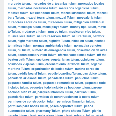
mercado tulum
,
mercados de artesanias tulum
,
mercados locales
tulum
,
mercados nocturnos tulum
,
mercados organicos tulum
,
mestiza tulum
,
Mexican food Tulum
,
mezcal artesanal tulum
,
mezcal
bars Tulum
,
mezcal tours tulum
,
mezcal Tulum
,
mezcaleria tulum
,
miradores secretos tulum
,
miradores tulum
,
mitigacion ambiental
tulum
,
mixologia tulum
,
moda playa tulum
,
money tips Tulum
,
move
to Tulum
,
mudarse a tulum
,
museo tulum
,
musica en vivo tulum
,
musica local tulum
,
nature reserves Tulum
,
nature Tulum
,
network
tulum
,
night markets tulum
,
nightlife Tulum
,
niños en tulum
,
noches
tematicas tulum
,
normas ambientales tulum
,
normativa cenotes
tulum
,
nu tulum
,
numero de emergencia tulum
,
observacion de aves
tulum
,
ocean conservation Tulum
,
ofertas vacaciones tulum
,
off the
beaten path Tulum
,
opciones vegetarianas tulum
,
opiniones tulum
,
opiniones viajeros tulum
,
ordenamiento territorial tulum
,
organic
markets Tulum
,
organizacion de bodas tulum
,
outlets cerca de
tulum
,
paddle board Tulum
,
paddle boarding Tulum
,
pan dulce tulum
,
panaderia artesanal tulum
,
panaderias tulum
,
panuchos tulum
,
paquetes familia tulum
,
paquetes romanticos tulum
,
paquetes todo
incluido tulum
,
paquetes todo incluido vs boutique tulum
,
parque
nacional sian ka'an
,
parques infantiles tulum
,
parrillas tulum
,
pastelerias tulum
,
permisos de construccion en la costa tulum
,
permisos de construccion tulum
,
permisos filmacion tulum
,
permisos para bodas tulum
,
pesca deportiva tulum
,
pesca
sustentable tulum
,
pharmacy Tulum
,
photo shoots Tulum
,
picnic
cenote tulum
,
picnic en la playa tulum
,
picnic privado tulum
,
picnic