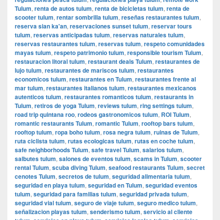
Tulum
,
renta de autos tulum
,
renta de bicicletas tulum
,
renta de
scooter tulum
,
rentar sombrilla tulum
,
reseñas restaurantes tulum
,
reserva sian ka'an
,
reservaciones sunset tulum
,
reservar tours
tulum
,
reservas anticipadas tulum
,
reservas naturales tulum
,
reservas restaurantes tulum
,
reservas tulum
,
respeto comunidades
mayas tulum
,
respeto patrimonio tulum
,
responsible tourism Tulum
,
restauracion litoral tulum
,
restaurant deals Tulum
,
restaurantes de
lujo tulum
,
restaurantes de mariscos tulum
,
restaurantes
economicos tulum
,
restaurantes en Tulum
,
restaurantes frente al
mar tulum
,
restaurantes italianos tulum
,
restaurantes mexicanos
autenticos tulum
,
restaurantes romanticos tulum
,
restaurants in
Tulum
,
retiros de yoga Tulum
,
reviews tulum
,
ring settings tulum
,
road trip quintana roo
,
rodeos gastronomicos tulum
,
ROI Tulum
,
romantic restaurants Tulum
,
romantic Tulum
,
rooftop bars tulum
,
rooftop tulum
,
ropa boho tulum
,
rosa negra tulum
,
ruinas de Tulum
,
ruta ciclista tulum
,
rutas ecologicas tulum
,
rutas en coche tulum
,
safe neighborhoods Tulum
,
safe travel Tulum
,
salarios tulum
,
salbutes tulum
,
salones de eventos tulum
,
scams in Tulum
,
scooter
rental Tulum
,
scuba diving Tulum
,
seafood restaurants Tulum
,
secret
cenotes Tulum
,
secretos de tulum
,
seguridad alimentaria tulum
,
seguridad en playa tulum
,
seguridad en Tulum
,
seguridad eventos
tulum
,
seguridad para familias tulum
,
seguridad privada tulum
,
seguridad vial tulum
,
seguro de viaje tulum
,
seguro medico tulum
,
señalizacion playas tulum
,
senderismo tulum
,
servicio al cliente