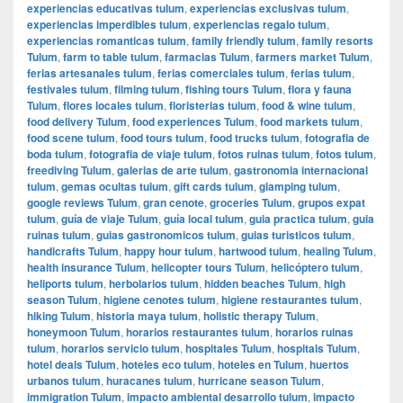
experiencias educativas tulum
,
experiencias exclusivas tulum
,
experiencias imperdibles tulum
,
experiencias regalo tulum
,
experiencias romanticas tulum
,
family friendly tulum
,
family resorts
Tulum
,
farm to table tulum
,
farmacias Tulum
,
farmers market Tulum
,
ferias artesanales tulum
,
ferias comerciales tulum
,
ferias tulum
,
festivales tulum
,
filming tulum
,
fishing tours Tulum
,
flora y fauna
Tulum
,
flores locales tulum
,
floristerias tulum
,
food & wine tulum
,
food delivery Tulum
,
food experiences Tulum
,
food markets tulum
,
food scene tulum
,
food tours tulum
,
food trucks tulum
,
fotografia de
boda tulum
,
fotografia de viaje tulum
,
fotos ruinas tulum
,
fotos tulum
,
freediving Tulum
,
galerias de arte tulum
,
gastronomia internacional
tulum
,
gemas ocultas tulum
,
gift cards tulum
,
glamping tulum
,
google reviews Tulum
,
gran cenote
,
groceries Tulum
,
grupos expat
tulum
,
guía de viaje Tulum
,
guía local tulum
,
guia practica tulum
,
guia
ruinas tulum
,
guias gastronomicos tulum
,
guias turisticos tulum
,
handicrafts Tulum
,
happy hour tulum
,
hartwood tulum
,
healing Tulum
,
health insurance Tulum
,
helicopter tours Tulum
,
helicóptero tulum
,
heliports tulum
,
herbolarios tulum
,
hidden beaches Tulum
,
high
season Tulum
,
higiene cenotes tulum
,
higiene restaurantes tulum
,
hiking Tulum
,
historia maya tulum
,
holistic therapy Tulum
,
honeymoon Tulum
,
horarios restaurantes tulum
,
horarios ruinas
tulum
,
horarios servicio tulum
,
hospitales Tulum
,
hospitals Tulum
,
hotel deals Tulum
,
hoteles eco tulum
,
hoteles en Tulum
,
huertos
urbanos tulum
,
huracanes tulum
,
hurricane season Tulum
,
immigration Tulum
,
impacto ambiental desarrollo tulum
,
impacto