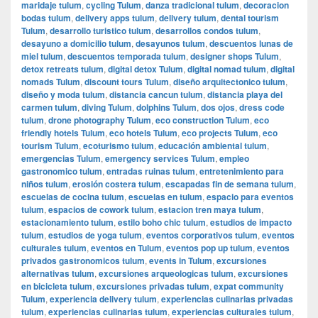
maridaje tulum
,
cycling Tulum
,
danza tradicional tulum
,
decoracion
bodas tulum
,
delivery apps tulum
,
delivery tulum
,
dental tourism
Tulum
,
desarrollo turistico tulum
,
desarrollos condos tulum
,
desayuno a domicilio tulum
,
desayunos tulum
,
descuentos lunas de
miel tulum
,
descuentos temporada tulum
,
designer shops Tulum
,
detox retreats tulum
,
digital detox Tulum
,
digital nomad tulum
,
digital
nomads Tulum
,
discount tours Tulum
,
diseño arquitectonico tulum
,
diseño y moda tulum
,
distancia cancun tulum
,
distancia playa del
carmen tulum
,
diving Tulum
,
dolphins Tulum
,
dos ojos
,
dress code
tulum
,
drone photography Tulum
,
eco construction Tulum
,
eco
friendly hotels Tulum
,
eco hotels Tulum
,
eco projects Tulum
,
eco
tourism Tulum
,
ecoturismo tulum
,
educación ambiental tulum
,
emergencias Tulum
,
emergency services Tulum
,
empleo
gastronomico tulum
,
entradas ruinas tulum
,
entretenimiento para
niños tulum
,
erosión costera tulum
,
escapadas fin de semana tulum
,
escuelas de cocina tulum
,
escuelas en tulum
,
espacio para eventos
tulum
,
espacios de cowork tulum
,
estacion tren maya tulum
,
estacionamiento tulum
,
estilo boho chic tulum
,
estudios de impacto
tulum
,
estudios de yoga tulum
,
eventos corporativos tulum
,
eventos
culturales tulum
,
eventos en Tulum
,
eventos pop up tulum
,
eventos
privados gastronomicos tulum
,
events in Tulum
,
excursiones
alternativas tulum
,
excursiones arqueologicas tulum
,
excursiones
en bicicleta tulum
,
excursiones privadas tulum
,
expat community
Tulum
,
experiencia delivery tulum
,
experiencias culinarias privadas
tulum
,
experiencias culinarias tulum
,
experiencias culturales tulum
,