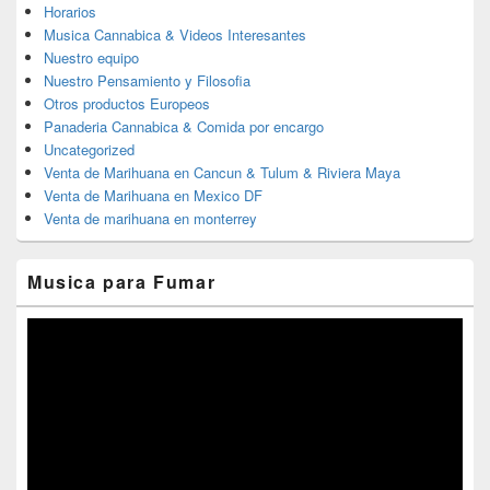
Horarios
Musica Cannabica & Videos Interesantes
Nuestro equipo
Nuestro Pensamiento y Filosofia
Otros productos Europeos
Panaderia Cannabica & Comida por encargo
Uncategorized
Venta de Marihuana en Cancun & Tulum & Riviera Maya
Venta de Marihuana en Mexico DF
Venta de marihuana en monterrey
Musica para Fumar
Reproductor
de
vídeo