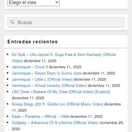
widget
Archivos
barra
lateral
primaria
Buscar
Buscar
por:
Entradas recientes
DJ Quik – Life Jacket ft. Suga Free & Dom Kennedy (Official
Video)
diciembre 11, 2025
Jamiroquai – Cloud 9
diciembre 11, 2025
Jamiroquai – Seven Days In Sunny June
diciembre 11, 2025
Jamiroquai – Little L (Official Video)
diciembre 11, 2025
Jamiroquai – Virtual Insanity (Official Video)
diciembre 11, 2025
LBC Crew – Beware Of My Crew (Official Video) [Explicit]
diciembre 11, 2025
Snoop Dogg- 220 ft. Goldie Loc (Official Music Video)
diciembre
11, 2025
Sade – Paradise – Official – 1988
diciembre 11, 2025
Coldplay – Adventure Of A Lifetime (Official Video)
noviembre 29,
2025