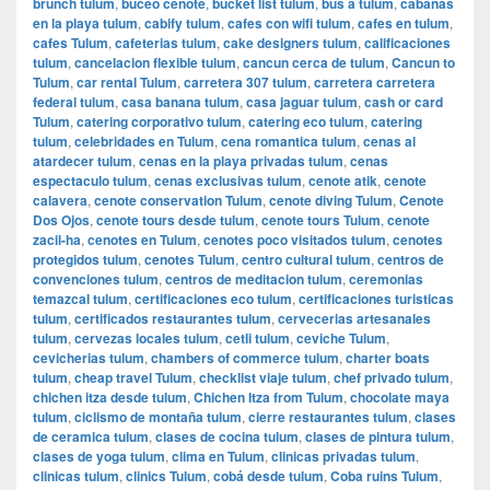
brunch tulum
,
buceo cenote
,
bucket list tulum
,
bus a tulum
,
cabanas
en la playa tulum
,
cabify tulum
,
cafes con wifi tulum
,
cafes en tulum
,
cafes Tulum
,
cafeterias tulum
,
cake designers tulum
,
calificaciones
tulum
,
cancelacion flexible tulum
,
cancun cerca de tulum
,
Cancun to
Tulum
,
car rental Tulum
,
carretera 307 tulum
,
carretera carretera
federal tulum
,
casa banana tulum
,
casa jaguar tulum
,
cash or card
Tulum
,
catering corporativo tulum
,
catering eco tulum
,
catering
tulum
,
celebridades en Tulum
,
cena romantica tulum
,
cenas al
atardecer tulum
,
cenas en la playa privadas tulum
,
cenas
espectaculo tulum
,
cenas exclusivas tulum
,
cenote atik
,
cenote
calavera
,
cenote conservation Tulum
,
cenote diving Tulum
,
Cenote
Dos Ojos
,
cenote tours desde tulum
,
cenote tours Tulum
,
cenote
zacil-ha
,
cenotes en Tulum
,
cenotes poco visitados tulum
,
cenotes
protegidos tulum
,
cenotes Tulum
,
centro cultural tulum
,
centros de
convenciones tulum
,
centros de meditacion tulum
,
ceremonias
temazcal tulum
,
certificaciones eco tulum
,
certificaciones turisticas
tulum
,
certificados restaurantes tulum
,
cervecerias artesanales
tulum
,
cervezas locales tulum
,
cetli tulum
,
ceviche Tulum
,
cevicherias tulum
,
chambers of commerce tulum
,
charter boats
tulum
,
cheap travel Tulum
,
checklist viaje tulum
,
chef privado tulum
,
chichen itza desde tulum
,
Chichen Itza from Tulum
,
chocolate maya
tulum
,
ciclismo de montaña tulum
,
cierre restaurantes tulum
,
clases
de ceramica tulum
,
clases de cocina tulum
,
clases de pintura tulum
,
clases de yoga tulum
,
clima en Tulum
,
clinicas privadas tulum
,
clinicas tulum
,
clinics Tulum
,
cobá desde tulum
,
Coba ruins Tulum
,