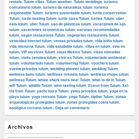
rentals
,
Tulum villas
,
Tulum weather
,
Tulum weddings
,
turismo
comunitario tulum
,
turismo de naturaleza tulum
,
turismo
responsable Tulum
,
turismo sustentable tulum
,
turtle conservation
Tulum
,
turtle nesting Tulum
,
turtle tours Tulum
,
turtles Tulum
,
uber
eats tulum
,
uber Tulum
,
uso de plásticos tulum
,
vacaciones de lujo
tulum
,
vacaciones economicas tulum
,
vacunas recomendadas
tulum
,
vegan restaurants Tulum
,
vegetarian restaurants Tulum
,
velocidad internet tulum
,
ventas privadas tulum
,
vida boho tulum
,
vida nocturna Tulum
,
vida saludable tulum
,
villas en tulum
,
vino en
tulum
,
VIP services Tulum
,
visas Mexico Tulum
,
visas nómadas
tulum
,
visita cenotes tulum
,
vivir en Tulum
,
voluntariado ambiental
tulum
,
voluntariado tulum
,
volunteering Tulum
,
vouchers tulum
,
vuelos privados tulum
,
wedding planner tulum
,
wedding Tulum
,
wellness boho tulum
,
wellness retreats tulum
,
wellness shops tulum
,
wellness Tulum
,
whale shark tours near Tulum
,
what to do in Tulum
,
wifi Tulum
,
wildlife Tulum
,
wine tasting tulum
,
Xcaret from Tulum
,
Xel-
Ha from Tulum
,
yacht tours Tulum
,
yates privados tulum
,
yoga en la
playa tulum
,
yoga retreats Tulum
,
yoga Tulum
,
zipline Tulum
,
zonas
arqueologicas protegidas tulum
,
zonas protegidas costa tulum
,
zoológico cercano tulum
|
Deja un comentario
El
Archivos
área
de