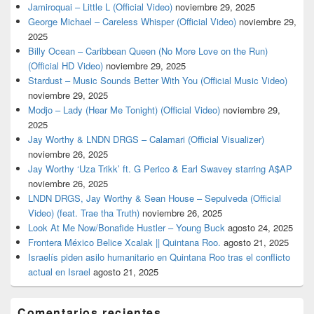
Jamiroquai – Little L (Official Video)
noviembre 29, 2025
George Michael – Careless Whisper (Official Video)
noviembre 29,
2025
Billy Ocean – Caribbean Queen (No More Love on the Run)
(Official HD Video)
noviembre 29, 2025
Stardust – Music Sounds Better With You (Official Music Video)
noviembre 29, 2025
Modjo – Lady (Hear Me Tonight) (Official Video)
noviembre 29,
2025
Jay Worthy & LNDN DRGS – Calamari (Official Visualizer)
noviembre 26, 2025
Jay Worthy ‘Uza Trikk’ ft. G Perico & Earl Swavey starring A$AP
noviembre 26, 2025
LNDN DRGS, Jay Worthy & Sean House – Sepulveda (Official
Video) (feat. Trae tha Truth)
noviembre 26, 2025
Look At Me Now/Bonafide Hustler – Young Buck
agosto 24, 2025
Frontera México Belice Xcalak || Quintana Roo.
agosto 21, 2025
Israelís piden asilo humanitario en Quintana Roo tras el conflicto
actual en Israel
agosto 21, 2025
Comentarios recientes