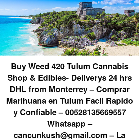
Buy Weed 420 Tulum Cannabis
Shop & Edibles- Deliverys 24 hrs
DHL from Monterrey – Comprar
Marihuana en Tulum Facil Rapido
y Confiable – 00528135669557
Whatsapp –
cancunkush@gmail.com – La