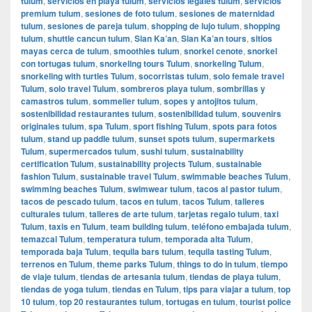
tulum
,
servicios en playa tulum
,
servicios legales tulum
,
servicios
premium tulum
,
sesiones de foto tulum
,
sesiones de maternidad
tulum
,
sesiones de pareja tulum
,
shopping de lujo tulum
,
shopping
tulum
,
shuttle cancun tulum
,
Sian Ka’an
,
Sian Ka’an tours
,
sitios
mayas cerca de tulum
,
smoothies tulum
,
snorkel cenote
,
snorkel
con tortugas tulum
,
snorkeling tours Tulum
,
snorkeling Tulum
,
snorkeling with turtles Tulum
,
socorristas tulum
,
solo female travel
Tulum
,
solo travel Tulum
,
sombreros playa tulum
,
sombrillas y
camastros tulum
,
sommelier tulum
,
sopes y antojitos tulum
,
sostenibilidad restaurantes tulum
,
sostenibilidad tulum
,
souvenirs
originales tulum
,
spa Tulum
,
sport fishing Tulum
,
spots para fotos
tulum
,
stand up paddle tulum
,
sunset spots tulum
,
supermarkets
Tulum
,
supermercados tulum
,
sushi tulum
,
sustainability
certification Tulum
,
sustainability projects Tulum
,
sustainable
fashion Tulum
,
sustainable travel Tulum
,
swimmable beaches Tulum
,
swimming beaches Tulum
,
swimwear tulum
,
tacos al pastor tulum
,
tacos de pescado tulum
,
tacos en tulum
,
tacos Tulum
,
talleres
culturales tulum
,
talleres de arte tulum
,
tarjetas regalo tulum
,
taxi
Tulum
,
taxis en Tulum
,
team building tulum
,
teléfono embajada tulum
,
temazcal Tulum
,
temperatura tulum
,
temporada alta Tulum
,
temporada baja Tulum
,
tequila bars tulum
,
tequila tasting Tulum
,
terrenos en Tulum
,
theme parks Tulum
,
things to do in tulum
,
tiempo
de viaje tulum
,
tiendas de artesania tulum
,
tiendas de playa tulum
,
tiendas de yoga tulum
,
tiendas en Tulum
,
tips para viajar a tulum
,
top
10 tulum
,
top 20 restaurantes tulum
,
tortugas en tulum
,
tourist police