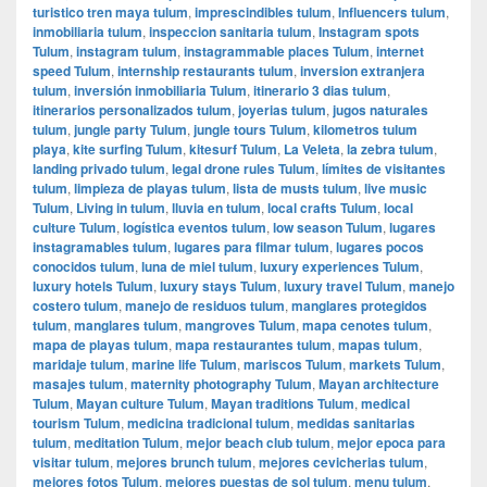
turistico tren maya tulum
,
imprescindibles tulum
,
Influencers tulum
,
inmobiliaria tulum
,
inspeccion sanitaria tulum
,
Instagram spots
Tulum
,
instagram tulum
,
instagrammable places Tulum
,
internet
speed Tulum
,
internship restaurants tulum
,
inversion extranjera
tulum
,
inversión inmobiliaria Tulum
,
itinerario 3 dias tulum
,
itinerarios personalizados tulum
,
joyerias tulum
,
jugos naturales
tulum
,
jungle party Tulum
,
jungle tours Tulum
,
kilometros tulum
playa
,
kite surfing Tulum
,
kitesurf Tulum
,
La Veleta
,
la zebra tulum
,
landing privado tulum
,
legal drone rules Tulum
,
límites de visitantes
tulum
,
limpieza de playas tulum
,
lista de musts tulum
,
live music
Tulum
,
Living in tulum
,
lluvia en tulum
,
local crafts Tulum
,
local
culture Tulum
,
logística eventos tulum
,
low season Tulum
,
lugares
instagramables tulum
,
lugares para filmar tulum
,
lugares pocos
conocidos tulum
,
luna de miel tulum
,
luxury experiences Tulum
,
luxury hotels Tulum
,
luxury stays Tulum
,
luxury travel Tulum
,
manejo
costero tulum
,
manejo de residuos tulum
,
manglares protegidos
tulum
,
manglares tulum
,
mangroves Tulum
,
mapa cenotes tulum
,
mapa de playas tulum
,
mapa restaurantes tulum
,
mapas tulum
,
maridaje tulum
,
marine life Tulum
,
mariscos Tulum
,
markets Tulum
,
masajes tulum
,
maternity photography Tulum
,
Mayan architecture
Tulum
,
Mayan culture Tulum
,
Mayan traditions Tulum
,
medical
tourism Tulum
,
medicina tradicional tulum
,
medidas sanitarias
tulum
,
meditation Tulum
,
mejor beach club tulum
,
mejor epoca para
visitar tulum
,
mejores brunch tulum
,
mejores cevicherias tulum
,
mejores fotos Tulum
,
mejores puestas de sol tulum
,
menu tulum
,