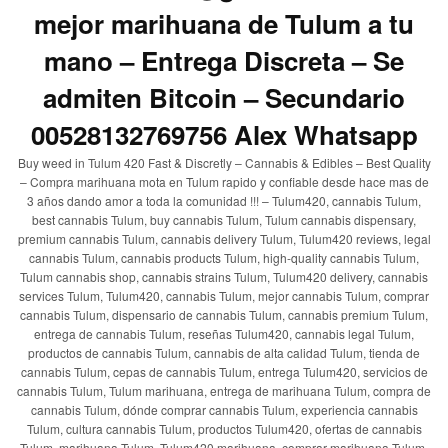
mejor marihuana de Tulum a tu
mano – Entrega Discreta – Se
admiten Bitcoin – Secundario
00528132769756 Alex Whatsapp
Buy weed in Tulum 420 Fast & Discretly – Cannabis & Edibles – Best Quality
– Compra marihuana mota en Tulum rapido y confiable desde hace mas de
3 años dando amor a toda la comunidad !!! – Tulum420, cannabis Tulum,
best cannabis Tulum, buy cannabis Tulum, Tulum cannabis dispensary,
premium cannabis Tulum, cannabis delivery Tulum, Tulum420 reviews, legal
cannabis Tulum, cannabis products Tulum, high-quality cannabis Tulum,
Tulum cannabis shop, cannabis strains Tulum, Tulum420 delivery, cannabis
services Tulum, Tulum420, cannabis Tulum, mejor cannabis Tulum, comprar
cannabis Tulum, dispensario de cannabis Tulum, cannabis premium Tulum,
entrega de cannabis Tulum, reseñas Tulum420, cannabis legal Tulum,
productos de cannabis Tulum, cannabis de alta calidad Tulum, tienda de
cannabis Tulum, cepas de cannabis Tulum, entrega Tulum420, servicios de
cannabis Tulum, Tulum marihuana, entrega de marihuana Tulum, compra de
cannabis Tulum, dónde comprar cannabis Tulum, experiencia cannabis
Tulum, cultura cannabis Tulum, productos Tulum420, ofertas de cannabis
Tulum, marihuana Tulum, Tulum420 marihuana, comprar marihuana Tulum,