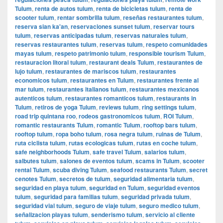
Tulum
,
renta de autos tulum
,
renta de bicicletas tulum
,
renta de
scooter tulum
,
rentar sombrilla tulum
,
reseñas restaurantes tulum
,
reserva sian ka'an
,
reservaciones sunset tulum
,
reservar tours
tulum
,
reservas anticipadas tulum
,
reservas naturales tulum
,
reservas restaurantes tulum
,
reservas tulum
,
respeto comunidades
mayas tulum
,
respeto patrimonio tulum
,
responsible tourism Tulum
,
restauracion litoral tulum
,
restaurant deals Tulum
,
restaurantes de
lujo tulum
,
restaurantes de mariscos tulum
,
restaurantes
economicos tulum
,
restaurantes en Tulum
,
restaurantes frente al
mar tulum
,
restaurantes italianos tulum
,
restaurantes mexicanos
autenticos tulum
,
restaurantes romanticos tulum
,
restaurants in
Tulum
,
retiros de yoga Tulum
,
reviews tulum
,
ring settings tulum
,
road trip quintana roo
,
rodeos gastronomicos tulum
,
ROI Tulum
,
romantic restaurants Tulum
,
romantic Tulum
,
rooftop bars tulum
,
rooftop tulum
,
ropa boho tulum
,
rosa negra tulum
,
ruinas de Tulum
,
ruta ciclista tulum
,
rutas ecologicas tulum
,
rutas en coche tulum
,
safe neighborhoods Tulum
,
safe travel Tulum
,
salarios tulum
,
salbutes tulum
,
salones de eventos tulum
,
scams in Tulum
,
scooter
rental Tulum
,
scuba diving Tulum
,
seafood restaurants Tulum
,
secret
cenotes Tulum
,
secretos de tulum
,
seguridad alimentaria tulum
,
seguridad en playa tulum
,
seguridad en Tulum
,
seguridad eventos
tulum
,
seguridad para familias tulum
,
seguridad privada tulum
,
seguridad vial tulum
,
seguro de viaje tulum
,
seguro medico tulum
,
señalizacion playas tulum
,
senderismo tulum
,
servicio al cliente