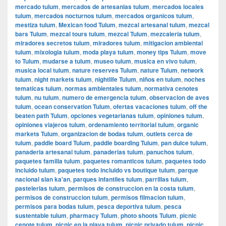
mercado tulum
,
mercados de artesanias tulum
,
mercados locales
tulum
,
mercados nocturnos tulum
,
mercados organicos tulum
,
mestiza tulum
,
Mexican food Tulum
,
mezcal artesanal tulum
,
mezcal
bars Tulum
,
mezcal tours tulum
,
mezcal Tulum
,
mezcaleria tulum
,
miradores secretos tulum
,
miradores tulum
,
mitigacion ambiental
tulum
,
mixologia tulum
,
moda playa tulum
,
money tips Tulum
,
move
to Tulum
,
mudarse a tulum
,
museo tulum
,
musica en vivo tulum
,
musica local tulum
,
nature reserves Tulum
,
nature Tulum
,
network
tulum
,
night markets tulum
,
nightlife Tulum
,
niños en tulum
,
noches
tematicas tulum
,
normas ambientales tulum
,
normativa cenotes
tulum
,
nu tulum
,
numero de emergencia tulum
,
observacion de aves
tulum
,
ocean conservation Tulum
,
ofertas vacaciones tulum
,
off the
beaten path Tulum
,
opciones vegetarianas tulum
,
opiniones tulum
,
opiniones viajeros tulum
,
ordenamiento territorial tulum
,
organic
markets Tulum
,
organizacion de bodas tulum
,
outlets cerca de
tulum
,
paddle board Tulum
,
paddle boarding Tulum
,
pan dulce tulum
,
panaderia artesanal tulum
,
panaderias tulum
,
panuchos tulum
,
paquetes familia tulum
,
paquetes romanticos tulum
,
paquetes todo
incluido tulum
,
paquetes todo incluido vs boutique tulum
,
parque
nacional sian ka'an
,
parques infantiles tulum
,
parrillas tulum
,
pastelerias tulum
,
permisos de construccion en la costa tulum
,
permisos de construccion tulum
,
permisos filmacion tulum
,
permisos para bodas tulum
,
pesca deportiva tulum
,
pesca
sustentable tulum
,
pharmacy Tulum
,
photo shoots Tulum
,
picnic
cenote tulum
,
picnic en la playa tulum
,
picnic privado tulum
,
picnic