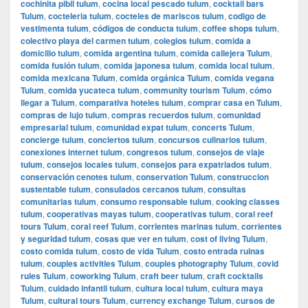
cochinita pibil tulum
,
cocina local pescado tulum
,
cocktail bars
Tulum
,
cocteleria tulum
,
cocteles de mariscos tulum
,
codigo de
vestimenta tulum
,
códigos de conducta tulum
,
coffee shops tulum
,
colectivo playa del carmen tulum
,
colegios tulum
,
comida a
domicilio tulum
,
comida argentina tulum
,
comida callejera Tulum
,
comida fusión tulum
,
comida japonesa tulum
,
comida local tulum
,
comida mexicana Tulum
,
comida orgánica Tulum
,
comida vegana
Tulum
,
comida yucateca tulum
,
community tourism Tulum
,
cómo
llegar a Tulum
,
comparativa hoteles tulum
,
comprar casa en Tulum
,
compras de lujo tulum
,
compras recuerdos tulum
,
comunidad
empresarial tulum
,
comunidad expat tulum
,
concerts Tulum
,
concierge tulum
,
conciertos tulum
,
concursos culinarios tulum
,
conexiones internet tulum
,
congresos tulum
,
consejos de viaje
tulum
,
consejos locales tulum
,
consejos para expatriados tulum
,
conservación cenotes tulum
,
conservation Tulum
,
construccion
sustentable tulum
,
consulados cercanos tulum
,
consultas
comunitarias tulum
,
consumo responsable tulum
,
cooking classes
tulum
,
cooperativas mayas tulum
,
cooperativas tulum
,
coral reef
tours Tulum
,
coral reef Tulum
,
corrientes marinas tulum
,
corrientes
y seguridad tulum
,
cosas que ver en tulum
,
cost of living Tulum
,
costo comida tulum
,
costo de vida Tulum
,
costo entrada ruinas
tulum
,
couples activities Tulum
,
couples photography Tulum
,
covid
rules Tulum
,
coworking Tulum
,
craft beer tulum
,
craft cocktails
Tulum
,
cuidado infantil tulum
,
cultura local tulum
,
cultura maya
Tulum
,
cultural tours Tulum
,
currency exchange Tulum
,
cursos de