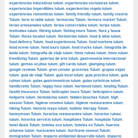
experiencias educativas tulum
,
experiencias exclusivas tulum
,
experiencias imperdibles tulum
,
experiencias regalo tulum
,
experiencias romanticas tulum
,
family friendly tulum
,
family resorts
Tulum
,
farm to table tulum
,
farmacias Tulum
,
farmers market Tulum
,
ferias artesanales tulum
,
ferias comerciales tulum
,
ferias tulum
,
festivales tulum
,
filming tulum
,
fishing tours Tulum
,
flora y fauna
Tulum
,
flores locales tulum
,
floristerias tulum
,
food & wine tulum
,
food delivery Tulum
,
food experiences Tulum
,
food markets tulum
,
food scene tulum
,
food tours tulum
,
food trucks tulum
,
fotografia de
boda tulum
,
fotografia de viaje tulum
,
fotos ruinas tulum
,
fotos tulum
,
freediving Tulum
,
galerias de arte tulum
,
gastronomia internacional
tulum
,
gemas ocultas tulum
,
gift cards tulum
,
glamping tulum
,
google reviews Tulum
,
gran cenote
,
groceries Tulum
,
grupos expat
tulum
,
guía de viaje Tulum
,
guía local tulum
,
guia practica tulum
,
guia
ruinas tulum
,
guias gastronomicos tulum
,
guias turisticos tulum
,
handicrafts Tulum
,
happy hour tulum
,
hartwood tulum
,
healing Tulum
,
health insurance Tulum
,
helicopter tours Tulum
,
helicóptero tulum
,
heliports tulum
,
herbolarios tulum
,
hidden beaches Tulum
,
high
season Tulum
,
higiene cenotes tulum
,
higiene restaurantes tulum
,
hiking Tulum
,
historia maya tulum
,
holistic therapy Tulum
,
honeymoon Tulum
,
horarios restaurantes tulum
,
horarios ruinas
tulum
,
horarios servicio tulum
,
hospitales Tulum
,
hospitals Tulum
,
hotel deals Tulum
,
hoteles eco tulum
,
hoteles en Tulum
,
huertos
urbanos tulum
,
huracanes tulum
,
hurricane season Tulum
,
immigration Tulum
,
impacto ambiental desarrollo tulum
,
impacto