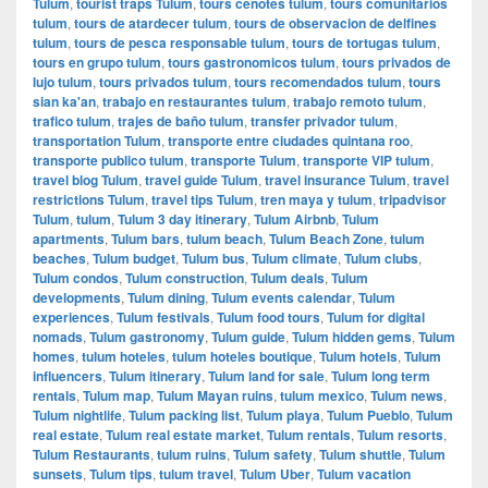
Tulum
,
tourist traps Tulum
,
tours cenotes tulum
,
tours comunitarios
tulum
,
tours de atardecer tulum
,
tours de observacion de delfines
tulum
,
tours de pesca responsable tulum
,
tours de tortugas tulum
,
tours en grupo tulum
,
tours gastronomicos tulum
,
tours privados de
lujo tulum
,
tours privados tulum
,
tours recomendados tulum
,
tours
sian ka'an
,
trabajo en restaurantes tulum
,
trabajo remoto tulum
,
trafico tulum
,
trajes de baño tulum
,
transfer privador tulum
,
transportation Tulum
,
transporte entre ciudades quintana roo
,
transporte publico tulum
,
transporte Tulum
,
transporte VIP tulum
,
travel blog Tulum
,
travel guide Tulum
,
travel insurance Tulum
,
travel
restrictions Tulum
,
travel tips Tulum
,
tren maya y tulum
,
tripadvisor
Tulum
,
tulum
,
Tulum 3 day itinerary
,
Tulum Airbnb
,
Tulum
apartments
,
Tulum bars
,
tulum beach
,
Tulum Beach Zone
,
tulum
beaches
,
Tulum budget
,
Tulum bus
,
Tulum climate
,
Tulum clubs
,
Tulum condos
,
Tulum construction
,
Tulum deals
,
Tulum
developments
,
Tulum dining
,
Tulum events calendar
,
Tulum
experiences
,
Tulum festivals
,
Tulum food tours
,
Tulum for digital
nomads
,
Tulum gastronomy
,
Tulum guide
,
Tulum hidden gems
,
Tulum
homes
,
tulum hoteles
,
tulum hoteles boutique
,
Tulum hotels
,
Tulum
influencers
,
Tulum itinerary
,
Tulum land for sale
,
Tulum long term
rentals
,
Tulum map
,
Tulum Mayan ruins
,
tulum mexico
,
Tulum news
,
Tulum nightlife
,
Tulum packing list
,
Tulum playa
,
Tulum Pueblo
,
Tulum
real estate
,
Tulum real estate market
,
Tulum rentals
,
Tulum resorts
,
Tulum Restaurants
,
tulum ruins
,
Tulum safety
,
Tulum shuttle
,
Tulum
sunsets
,
Tulum tips
,
tulum travel
,
Tulum Uber
,
Tulum vacation