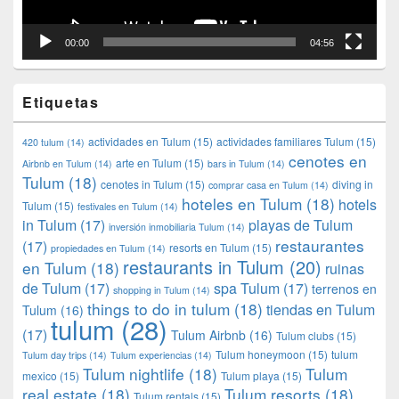
00:00
04:56
Etiquetas
actividades en Tulum
(15)
actividades familiares Tulum
(15)
420 tulum
(14)
cenotes en
arte en Tulum
(15)
Airbnb en Tulum
(14)
bars in Tulum
(14)
Tulum
(18)
cenotes in Tulum
(15)
diving in
comprar casa en Tulum
(14)
hoteles en Tulum
(18)
hotels
Tulum
(15)
festivales en Tulum
(14)
in Tulum
(17)
playas de Tulum
inversión inmobiliaria Tulum
(14)
restaurantes
(17)
resorts en Tulum
(15)
propiedades en Tulum
(14)
restaurants in Tulum
(20)
en Tulum
(18)
ruinas
de Tulum
(17)
spa Tulum
(17)
terrenos en
shopping in Tulum
(14)
things to do in tulum
(18)
tiendas en Tulum
Tulum
(16)
tulum
(28)
(17)
Tulum Airbnb
(16)
Tulum clubs
(15)
Tulum honeymoon
(15)
tulum
Tulum day trips
(14)
Tulum experiencias
(14)
Tulum nightlife
(18)
Tulum
mexico
(15)
Tulum playa
(15)
real estate
(18)
Tulum resorts
(18)
Tulum rentals
(15)