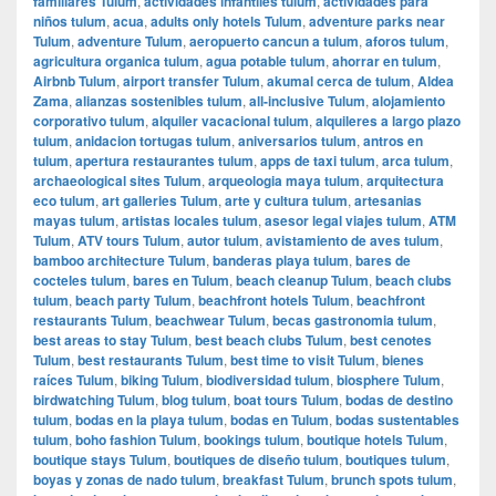
familiares Tulum
,
actividades infantiles tulum
,
actividades para
niños tulum
,
acua
,
adults only hotels Tulum
,
adventure parks near
Tulum
,
adventure Tulum
,
aeropuerto cancun a tulum
,
aforos tulum
,
agricultura organica tulum
,
agua potable tulum
,
ahorrar en tulum
,
Airbnb Tulum
,
airport transfer Tulum
,
akumal cerca de tulum
,
Aldea
Zama
,
alianzas sostenibles tulum
,
all-inclusive Tulum
,
alojamiento
corporativo tulum
,
alquiler vacacional tulum
,
alquileres a largo plazo
tulum
,
anidacion tortugas tulum
,
aniversarios tulum
,
antros en
tulum
,
apertura restaurantes tulum
,
apps de taxi tulum
,
arca tulum
,
archaeological sites Tulum
,
arqueologia maya tulum
,
arquitectura
eco tulum
,
art galleries Tulum
,
arte y cultura tulum
,
artesanias
mayas tulum
,
artistas locales tulum
,
asesor legal viajes tulum
,
ATM
Tulum
,
ATV tours Tulum
,
autor tulum
,
avistamiento de aves tulum
,
bamboo architecture Tulum
,
banderas playa tulum
,
bares de
cocteles tulum
,
bares en Tulum
,
beach cleanup Tulum
,
beach clubs
tulum
,
beach party Tulum
,
beachfront hotels Tulum
,
beachfront
restaurants Tulum
,
beachwear Tulum
,
becas gastronomia tulum
,
best areas to stay Tulum
,
best beach clubs Tulum
,
best cenotes
Tulum
,
best restaurants Tulum
,
best time to visit Tulum
,
bienes
raíces Tulum
,
biking Tulum
,
biodiversidad tulum
,
biosphere Tulum
,
birdwatching Tulum
,
blog tulum
,
boat tours Tulum
,
bodas de destino
tulum
,
bodas en la playa tulum
,
bodas en Tulum
,
bodas sustentables
tulum
,
boho fashion Tulum
,
bookings tulum
,
boutique hotels Tulum
,
boutique stays Tulum
,
boutiques de diseño tulum
,
boutiques tulum
,
boyas y zonas de nado tulum
,
breakfast Tulum
,
brunch spots tulum
,