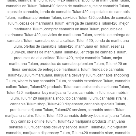
cannabis en Tulum, Tulum420 tienda de marihuana, mejor cannabis Tulum,
cepas de cannabis, tienda de cannabis Tulum420, especiales de cannabis
Tulum, marihuana premium Tulum, servicios Tulum420, pedidos de cannabis
Tulum, cepas de marihuana Tulum, entrega de cannabis Tulum420, mejor
marihuana Tulum, comprar cannabis en línea Tulum, productos de
marihuana Tulum420, servicios de marihuana Tulum, servicio de entrega de
cannabis Tulum, cannabis de alta calidad Tulum420, tienda de marihuana
Tulum, ofertas de cannabis Tulum420, marihuana en Tulum, reseñas
Tulum420, ofertas de marihuana Tulum420, entrega de cannabis Tulum,
productos de alta calidad Tulum420, mejor cannabis Tulum, mejor
marihuana Tulum, productos de cannabis premium Tulum, Tulum420 en
línea, servicios de entrega de marihuana Tulum, tienda de cannabis
Tulum420,Tulum marijuana, marijuana delivery Tulum, cannabis shopping
Tulum, where to buy cannabis Tulum, cannabis experience Tulum, cannabis
culture Tulum, Tulum420 products, Tulum cannabis deals, marijuana Tulum,
Tulum420 marijuana, buy marijuana Tulum, cannabis in Tulum, cannabis in
Tulum, Tulum420 marijuana shop, top cannabis Tulum, cannabis strains,
cannabis Tulum shop, Tulum420 dispensary, cannabis specials Tulum,
premium marijuana Tulum, Tulum420 services, cannabis orders Tulum,
marijuana strains Tulum, Tulum420 cannabis delivery, best marijuana Tulum,
buy cannabis online Tulum, Tulum420 marijuana products, marijuana
services Tulum, cannabis delivery service Tulum, Tulum420 high-quality
cannabis, marijuana dispensary Tulum, Tulum420 cannabis store, cannabis