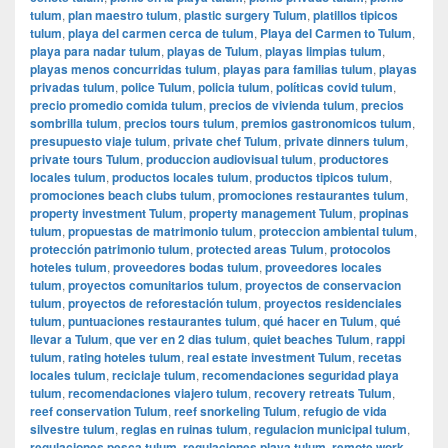
tulum
,
plan maestro tulum
,
plastic surgery Tulum
,
platillos tipicos
tulum
,
playa del carmen cerca de tulum
,
Playa del Carmen to Tulum
,
playa para nadar tulum
,
playas de Tulum
,
playas limpias tulum
,
playas menos concurridas tulum
,
playas para familias tulum
,
playas
privadas tulum
,
police Tulum
,
policia tulum
,
políticas covid tulum
,
precio promedio comida tulum
,
precios de vivienda tulum
,
precios
sombrilla tulum
,
precios tours tulum
,
premios gastronomicos tulum
,
presupuesto viaje tulum
,
private chef Tulum
,
private dinners tulum
,
private tours Tulum
,
produccion audiovisual tulum
,
productores
locales tulum
,
productos locales tulum
,
productos tipicos tulum
,
promociones beach clubs tulum
,
promociones restaurantes tulum
,
property investment Tulum
,
property management Tulum
,
propinas
tulum
,
propuestas de matrimonio tulum
,
proteccion ambiental tulum
,
protección patrimonio tulum
,
protected areas Tulum
,
protocolos
hoteles tulum
,
proveedores bodas tulum
,
proveedores locales
tulum
,
proyectos comunitarios tulum
,
proyectos de conservacion
tulum
,
proyectos de reforestación tulum
,
proyectos residenciales
tulum
,
puntuaciones restaurantes tulum
,
qué hacer en Tulum
,
qué
llevar a Tulum
,
que ver en 2 dias tulum
,
quiet beaches Tulum
,
rappi
tulum
,
rating hoteles tulum
,
real estate investment Tulum
,
recetas
locales tulum
,
reciclaje tulum
,
recomendaciones seguridad playa
tulum
,
recomendaciones viajero tulum
,
recovery retreats Tulum
,
reef conservation Tulum
,
reef snorkeling Tulum
,
refugio de vida
silvestre tulum
,
reglas en ruinas tulum
,
regulacion municipal tulum
,
regulaciones pesca tulum
,
regulaciones playa tulum
,
remote work