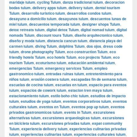
maridaje tulum
,
cycling Tulum
,
danza tradicional tulum
,
decoracion
bodas tulum
,
delivery apps tulum
,
delivery tulum
,
dental tourism
Tulum
,
desarrollo turistico tulum
,
desarrollos condos tulum
,
desayuno a domicilio tulum
,
desayunos tulum
,
descuentos lunas de
miel tulum
,
descuentos temporada tulum
,
designer shops Tulum
,
detox retreats tulum
,
digital detox Tulum
,
digital nomad tulum
,
digital
nomads Tulum
,
discount tours Tulum
,
diseño arquitectonico tulum
,
diseño y moda tulum
,
distancia cancun tulum
,
distancia playa del
carmen tulum
,
diving Tulum
,
dolphins Tulum
,
dos ojos
,
dress code
tulum
,
drone photography Tulum
,
eco construction Tulum
,
eco
friendly hotels Tulum
,
eco hotels Tulum
,
eco projects Tulum
,
eco
tourism Tulum
,
ecoturismo tulum
,
educación ambiental tulum
,
emergencias Tulum
,
emergency services Tulum
,
empleo
gastronomico tulum
,
entradas ruinas tulum
,
entretenimiento para
niños tulum
,
erosión costera tulum
,
escapadas fin de semana tulum
,
escuelas de cocina tulum
,
escuelas en tulum
,
espacio para eventos
tulum
,
espacios de cowork tulum
,
estacion tren maya tulum
,
estacionamiento tulum
,
estilo boho chic tulum
,
estudios de impacto
tulum
,
estudios de yoga tulum
,
eventos corporativos tulum
,
eventos
culturales tulum
,
eventos en Tulum
,
eventos pop up tulum
,
eventos
privados gastronomicos tulum
,
events in Tulum
,
excursiones
alternativas tulum
,
excursiones arqueologicas tulum
,
excursiones
en bicicleta tulum
,
excursiones privadas tulum
,
expat community
Tulum
,
experiencia delivery tulum
,
experiencias culinarias privadas
tulum
,
experiencias culinarias tulum
,
experiencias culturales tulum
,