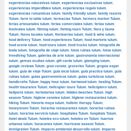
experiencias educativas tulum
,
experiencias exclusivas tulum
,
experiencias imperdibles tulum
,
experiencias regalo tulum
,
experiencias romanticas tulum
,
family friendly tulum
,
family resorts
Tulum
,
farm to table tulum
,
farmacias Tulum
,
farmers market Tulum
,
ferias artesanales tulum
,
ferias comerciales tulum
,
ferias tulum
,
festivales tulum
,
filming tulum
,
fishing tours Tulum
,
flora y fauna
Tulum
,
flores locales tulum
,
floristerias tulum
,
food & wine tulum
,
food delivery Tulum
,
food experiences Tulum
,
food markets tulum
,
food scene tulum
,
food tours tulum
,
food trucks tulum
,
fotografia de
boda tulum
,
fotografia de viaje tulum
,
fotos ruinas tulum
,
fotos tulum
,
freediving Tulum
,
galerias de arte tulum
,
gastronomia internacional
tulum
,
gemas ocultas tulum
,
gift cards tulum
,
glamping tulum
,
google reviews Tulum
,
gran cenote
,
groceries Tulum
,
grupos expat
tulum
,
guía de viaje Tulum
,
guía local tulum
,
guia practica tulum
,
guia
ruinas tulum
,
guias gastronomicos tulum
,
guias turisticos tulum
,
handicrafts Tulum
,
happy hour tulum
,
hartwood tulum
,
healing Tulum
,
health insurance Tulum
,
helicopter tours Tulum
,
helicóptero tulum
,
heliports tulum
,
herbolarios tulum
,
hidden beaches Tulum
,
high
season Tulum
,
higiene cenotes tulum
,
higiene restaurantes tulum
,
hiking Tulum
,
historia maya tulum
,
holistic therapy Tulum
,
honeymoon Tulum
,
horarios restaurantes tulum
,
horarios ruinas
tulum
,
horarios servicio tulum
,
hospitales Tulum
,
hospitals Tulum
,
hotel deals Tulum
,
hoteles eco tulum
,
hoteles en Tulum
,
huertos
urbanos tulum
,
huracanes tulum
,
hurricane season Tulum
,
immigration Tulum
,
impacto ambiental desarrollo tulum
,
impacto