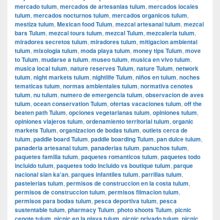
mercado tulum
,
mercados de artesanias tulum
,
mercados locales
tulum
,
mercados nocturnos tulum
,
mercados organicos tulum
,
mestiza tulum
,
Mexican food Tulum
,
mezcal artesanal tulum
,
mezcal
bars Tulum
,
mezcal tours tulum
,
mezcal Tulum
,
mezcaleria tulum
,
miradores secretos tulum
,
miradores tulum
,
mitigacion ambiental
tulum
,
mixologia tulum
,
moda playa tulum
,
money tips Tulum
,
move
to Tulum
,
mudarse a tulum
,
museo tulum
,
musica en vivo tulum
,
musica local tulum
,
nature reserves Tulum
,
nature Tulum
,
network
tulum
,
night markets tulum
,
nightlife Tulum
,
niños en tulum
,
noches
tematicas tulum
,
normas ambientales tulum
,
normativa cenotes
tulum
,
nu tulum
,
numero de emergencia tulum
,
observacion de aves
tulum
,
ocean conservation Tulum
,
ofertas vacaciones tulum
,
off the
beaten path Tulum
,
opciones vegetarianas tulum
,
opiniones tulum
,
opiniones viajeros tulum
,
ordenamiento territorial tulum
,
organic
markets Tulum
,
organizacion de bodas tulum
,
outlets cerca de
tulum
,
paddle board Tulum
,
paddle boarding Tulum
,
pan dulce tulum
,
panaderia artesanal tulum
,
panaderias tulum
,
panuchos tulum
,
paquetes familia tulum
,
paquetes romanticos tulum
,
paquetes todo
incluido tulum
,
paquetes todo incluido vs boutique tulum
,
parque
nacional sian ka'an
,
parques infantiles tulum
,
parrillas tulum
,
pastelerias tulum
,
permisos de construccion en la costa tulum
,
permisos de construccion tulum
,
permisos filmacion tulum
,
permisos para bodas tulum
,
pesca deportiva tulum
,
pesca
sustentable tulum
,
pharmacy Tulum
,
photo shoots Tulum
,
picnic
cenote tulum
,
picnic en la playa tulum
,
picnic privado tulum
,
picnic