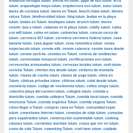
anidacion tortugas tulum
,
antros en tulum
,
apps de taxi tulum
,
arca
tulum
,
arqueologia maya tulum
,
arquitectura eco tulum
,
autor tulum
,
bares de cocteles tulum
,
bares en Tulum
,
beach clubs tulum
,
bienes
raíces Tulum
,
biodiversidad tulum
,
blog tulum
,
bodas en la playa
tulum
,
bodas en Tulum
,
boutiques tulum
,
brunch tulum
,
buceo
cenote
,
bus a tulum
,
cabanas en la playa tulum
,
cabify tulum
,
cafes
con wifi tulum
,
cafes en tulum
,
cafeterias tulum
,
cancun cerca de
tulum
,
carretera 307 tulum
,
carretera carretera federal tulum
,
casa
banana tulum
,
casa jaguar tulum
,
cena romantica tulum
,
cenas
espectaculo tulum
,
cenote atik
,
cenote calavera
,
cenote tours desde
tulum
,
cenote zacil-ha
,
cenotes en Tulum
,
centros de meditacion
tulum
,
ceremonias temazcal tulum
,
certificaciones eco tulum
,
cervecerias artesanales tulum
,
cervezas locales tulum
,
cetli tulum
,
ceviche Tulum
,
chichen itza desde tulum
,
ciclismo de montaña
tulum
,
clases de cocina tulum
,
clases de yoga tulum
,
clima en
Tulum
,
clinicas privadas tulum
,
clinicas tulum
,
cobá desde tulum
,
cocteleria tulum
,
codigo de vestimenta tulum
,
coffee shops tulum
,
colectivo playa del carmen tulum
,
colegios tulum
,
comida a
domicilio tulum
,
comida callejera Tulum
,
comida local tulum
,
comida
mexicana Tulum
,
comida orgánica Tulum
,
comida vegana Tulum
,
cómo llegar a Tulum
,
comprar casa en Tulum
,
comunidad expat
tulum
,
conexiones internet tulum
,
consejos de viaje tulum
,
consejos
para expatriados tulum
,
construccion sustentable tulum
,
cooking
classes tulum
,
corrientes marinas tulum
,
cosas que ver en tulum
,
costo de vida Tulum
,
coworking Tulum
,
craft beer tulum
,
cuidado