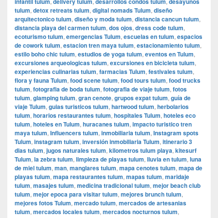
infantil tulum
,
delivery tulum
,
desarrollos condos tulum
,
desayunos
tulum
,
detox retreats tulum
,
digital nomads Tulum
,
diseño
arquitectonico tulum
,
diseño y moda tulum
,
distancia cancun tulum
,
distancia playa del carmen tulum
,
dos ojos
,
dress code tulum
,
ecoturismo tulum
,
emergencias Tulum
,
escuelas en tulum
,
espacios
de cowork tulum
,
estacion tren maya tulum
,
estacionamiento tulum
,
estilo boho chic tulum
,
estudios de yoga tulum
,
eventos en Tulum
,
excursiones arqueologicas tulum
,
excursiones en bicicleta tulum
,
experiencias culinarias tulum
,
farmacias Tulum
,
festivales tulum
,
flora y fauna Tulum
,
food scene tulum
,
food tours tulum
,
food trucks
tulum
,
fotografia de boda tulum
,
fotografia de viaje tulum
,
fotos
tulum
,
glamping tulum
,
gran cenote
,
grupos expat tulum
,
guía de
viaje Tulum
,
guias turisticos tulum
,
hartwood tulum
,
herbolarios
tulum
,
horarios restaurantes tulum
,
hospitales Tulum
,
hoteles eco
tulum
,
hoteles en Tulum
,
huracanes tulum
,
impacto turistico tren
maya tulum
,
Influencers tulum
,
inmobiliaria tulum
,
Instagram spots
Tulum
,
instagram tulum
,
inversión inmobiliaria Tulum
,
itinerario 3
dias tulum
,
jugos naturales tulum
,
kilometros tulum playa
,
kitesurf
Tulum
,
la zebra tulum
,
limpieza de playas tulum
,
lluvia en tulum
,
luna
de miel tulum
,
man
,
manglares tulum
,
mapa cenotes tulum
,
mapa de
playas tulum
,
mapa restaurantes tulum
,
mapas tulum
,
maridaje
tulum
,
masajes tulum
,
medicina tradicional tulum
,
mejor beach club
tulum
,
mejor epoca para visitar tulum
,
mejores brunch tulum
,
mejores fotos Tulum
,
mercado tulum
,
mercados de artesanias
tulum
,
mercados locales tulum
,
mercados nocturnos tulum
,