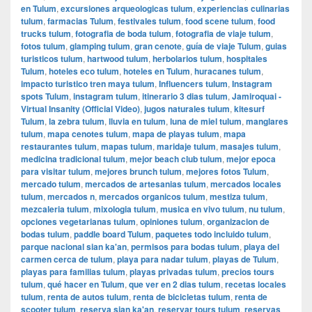
en Tulum
,
excursiones arqueologicas tulum
,
experiencias culinarias
tulum
,
farmacias Tulum
,
festivales tulum
,
food scene tulum
,
food
trucks tulum
,
fotografia de boda tulum
,
fotografia de viaje tulum
,
fotos tulum
,
glamping tulum
,
gran cenote
,
guía de viaje Tulum
,
guias
turisticos tulum
,
hartwood tulum
,
herbolarios tulum
,
hospitales
Tulum
,
hoteles eco tulum
,
hoteles en Tulum
,
huracanes tulum
,
impacto turistico tren maya tulum
,
Influencers tulum
,
Instagram
spots Tulum
,
instagram tulum
,
itinerario 3 dias tulum
,
Jamiroquai -
Virtual Insanity (Official Video)
,
jugos naturales tulum
,
kitesurf
Tulum
,
la zebra tulum
,
lluvia en tulum
,
luna de miel tulum
,
manglares
tulum
,
mapa cenotes tulum
,
mapa de playas tulum
,
mapa
restaurantes tulum
,
mapas tulum
,
maridaje tulum
,
masajes tulum
,
medicina tradicional tulum
,
mejor beach club tulum
,
mejor epoca
para visitar tulum
,
mejores brunch tulum
,
mejores fotos Tulum
,
mercado tulum
,
mercados de artesanias tulum
,
mercados locales
tulum
,
mercados n
,
mercados organicos tulum
,
mestiza tulum
,
mezcaleria tulum
,
mixologia tulum
,
musica en vivo tulum
,
nu tulum
,
opciones vegetarianas tulum
,
opiniones tulum
,
organizacion de
bodas tulum
,
paddle board Tulum
,
paquetes todo incluido tulum
,
parque nacional sian ka'an
,
permisos para bodas tulum
,
playa del
carmen cerca de tulum
,
playa para nadar tulum
,
playas de Tulum
,
playas para familias tulum
,
playas privadas tulum
,
precios tours
tulum
,
qué hacer en Tulum
,
que ver en 2 dias tulum
,
recetas locales
tulum
,
renta de autos tulum
,
renta de bicicletas tulum
,
renta de
scooter tulum
,
reserva sian ka'an
,
reservar tours tulum
,
reservas