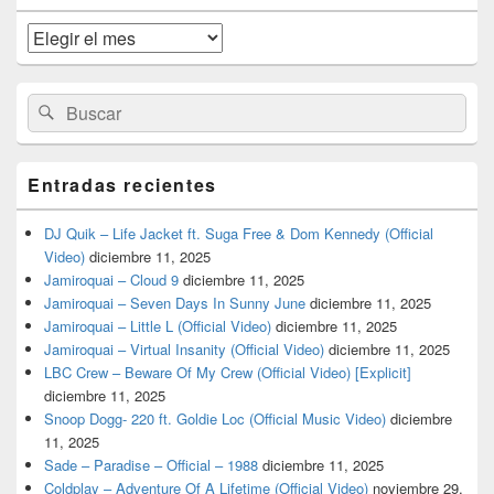
de
widget
Archivos
barra
lateral
primaria
Buscar
Buscar
por:
Entradas recientes
DJ Quik – Life Jacket ft. Suga Free & Dom Kennedy (Official
Video)
diciembre 11, 2025
Jamiroquai – Cloud 9
diciembre 11, 2025
Jamiroquai – Seven Days In Sunny June
diciembre 11, 2025
Jamiroquai – Little L (Official Video)
diciembre 11, 2025
Jamiroquai – Virtual Insanity (Official Video)
diciembre 11, 2025
LBC Crew – Beware Of My Crew (Official Video) [Explicit]
diciembre 11, 2025
Snoop Dogg- 220 ft. Goldie Loc (Official Music Video)
diciembre
11, 2025
Sade – Paradise – Official – 1988
diciembre 11, 2025
Coldplay – Adventure Of A Lifetime (Official Video)
noviembre 29,