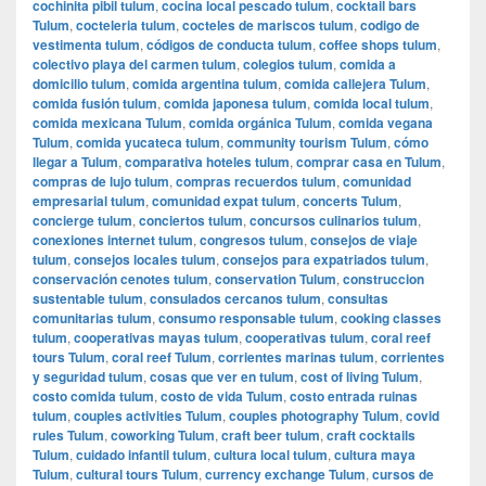
cochinita pibil tulum
,
cocina local pescado tulum
,
cocktail bars
Tulum
,
cocteleria tulum
,
cocteles de mariscos tulum
,
codigo de
vestimenta tulum
,
códigos de conducta tulum
,
coffee shops tulum
,
colectivo playa del carmen tulum
,
colegios tulum
,
comida a
domicilio tulum
,
comida argentina tulum
,
comida callejera Tulum
,
comida fusión tulum
,
comida japonesa tulum
,
comida local tulum
,
comida mexicana Tulum
,
comida orgánica Tulum
,
comida vegana
Tulum
,
comida yucateca tulum
,
community tourism Tulum
,
cómo
llegar a Tulum
,
comparativa hoteles tulum
,
comprar casa en Tulum
,
compras de lujo tulum
,
compras recuerdos tulum
,
comunidad
empresarial tulum
,
comunidad expat tulum
,
concerts Tulum
,
concierge tulum
,
conciertos tulum
,
concursos culinarios tulum
,
conexiones internet tulum
,
congresos tulum
,
consejos de viaje
tulum
,
consejos locales tulum
,
consejos para expatriados tulum
,
conservación cenotes tulum
,
conservation Tulum
,
construccion
sustentable tulum
,
consulados cercanos tulum
,
consultas
comunitarias tulum
,
consumo responsable tulum
,
cooking classes
tulum
,
cooperativas mayas tulum
,
cooperativas tulum
,
coral reef
tours Tulum
,
coral reef Tulum
,
corrientes marinas tulum
,
corrientes
y seguridad tulum
,
cosas que ver en tulum
,
cost of living Tulum
,
costo comida tulum
,
costo de vida Tulum
,
costo entrada ruinas
tulum
,
couples activities Tulum
,
couples photography Tulum
,
covid
rules Tulum
,
coworking Tulum
,
craft beer tulum
,
craft cocktails
Tulum
,
cuidado infantil tulum
,
cultura local tulum
,
cultura maya
Tulum
,
cultural tours Tulum
,
currency exchange Tulum
,
cursos de