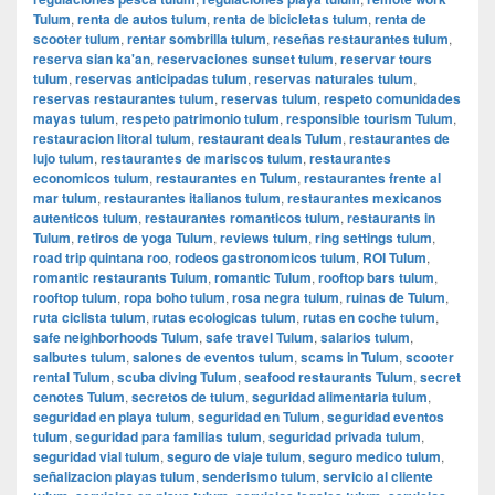
Tulum
,
renta de autos tulum
,
renta de bicicletas tulum
,
renta de
scooter tulum
,
rentar sombrilla tulum
,
reseñas restaurantes tulum
,
reserva sian ka'an
,
reservaciones sunset tulum
,
reservar tours
tulum
,
reservas anticipadas tulum
,
reservas naturales tulum
,
reservas restaurantes tulum
,
reservas tulum
,
respeto comunidades
mayas tulum
,
respeto patrimonio tulum
,
responsible tourism Tulum
,
restauracion litoral tulum
,
restaurant deals Tulum
,
restaurantes de
lujo tulum
,
restaurantes de mariscos tulum
,
restaurantes
economicos tulum
,
restaurantes en Tulum
,
restaurantes frente al
mar tulum
,
restaurantes italianos tulum
,
restaurantes mexicanos
autenticos tulum
,
restaurantes romanticos tulum
,
restaurants in
Tulum
,
retiros de yoga Tulum
,
reviews tulum
,
ring settings tulum
,
road trip quintana roo
,
rodeos gastronomicos tulum
,
ROI Tulum
,
romantic restaurants Tulum
,
romantic Tulum
,
rooftop bars tulum
,
rooftop tulum
,
ropa boho tulum
,
rosa negra tulum
,
ruinas de Tulum
,
ruta ciclista tulum
,
rutas ecologicas tulum
,
rutas en coche tulum
,
safe neighborhoods Tulum
,
safe travel Tulum
,
salarios tulum
,
salbutes tulum
,
salones de eventos tulum
,
scams in Tulum
,
scooter
rental Tulum
,
scuba diving Tulum
,
seafood restaurants Tulum
,
secret
cenotes Tulum
,
secretos de tulum
,
seguridad alimentaria tulum
,
seguridad en playa tulum
,
seguridad en Tulum
,
seguridad eventos
tulum
,
seguridad para familias tulum
,
seguridad privada tulum
,
seguridad vial tulum
,
seguro de viaje tulum
,
seguro medico tulum
,
señalizacion playas tulum
,
senderismo tulum
,
servicio al cliente