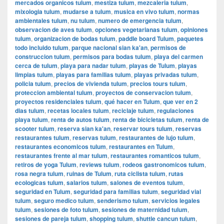
mercados organicos tulum
,
mestiza tulum
,
mezcaleria tulum
,
mixologia tulum
,
mudarse a tulum
,
musica en vivo tulum
,
normas
ambientales tulum
,
nu tulum
,
numero de emergencia tulum
,
observacion de aves tulum
,
opciones vegetarianas tulum
,
opiniones
tulum
,
organizacion de bodas tulum
,
paddle board Tulum
,
paquetes
todo incluido tulum
,
parque nacional sian ka'an
,
permisos de
construccion tulum
,
permisos para bodas tulum
,
playa del carmen
cerca de tulum
,
playa para nadar tulum
,
playas de Tulum
,
playas
limpias tulum
,
playas para familias tulum
,
playas privadas tulum
,
policia tulum
,
precios de vivienda tulum
,
precios tours tulum
,
proteccion ambiental tulum
,
proyectos de conservacion tulum
,
proyectos residenciales tulum
,
qué hacer en Tulum
,
que ver en 2
dias tulum
,
recetas locales tulum
,
reciclaje tulum
,
regulaciones
playa tulum
,
renta de autos tulum
,
renta de bicicletas tulum
,
renta de
scooter tulum
,
reserva sian ka'an
,
reservar tours tulum
,
reservas
restaurantes tulum
,
reservas tulum
,
restaurantes de lujo tulum
,
restaurantes economicos tulum
,
restaurantes en Tulum
,
restaurantes frente al mar tulum
,
restaurantes romanticos tulum
,
retiros de yoga Tulum
,
reviews tulum
,
rodeos gastronomicos tulum
,
rosa negra tulum
,
ruinas de Tulum
,
ruta ciclista tulum
,
rutas
ecologicas tulum
,
salarios tulum
,
salones de eventos tulum
,
seguridad en Tulum
,
seguridad para familias tulum
,
seguridad vial
tulum
,
seguro medico tulum
,
senderismo tulum
,
servicios legales
tulum
,
sesiones de foto tulum
,
sesiones de maternidad tulum
,
sesiones de pareja tulum
,
shopping tulum
,
shuttle cancun tulum
,