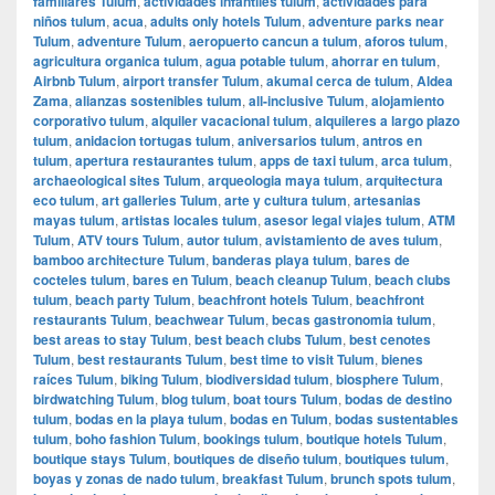
familiares Tulum
,
actividades infantiles tulum
,
actividades para
niños tulum
,
acua
,
adults only hotels Tulum
,
adventure parks near
Tulum
,
adventure Tulum
,
aeropuerto cancun a tulum
,
aforos tulum
,
agricultura organica tulum
,
agua potable tulum
,
ahorrar en tulum
,
Airbnb Tulum
,
airport transfer Tulum
,
akumal cerca de tulum
,
Aldea
Zama
,
alianzas sostenibles tulum
,
all-inclusive Tulum
,
alojamiento
corporativo tulum
,
alquiler vacacional tulum
,
alquileres a largo plazo
tulum
,
anidacion tortugas tulum
,
aniversarios tulum
,
antros en
tulum
,
apertura restaurantes tulum
,
apps de taxi tulum
,
arca tulum
,
archaeological sites Tulum
,
arqueologia maya tulum
,
arquitectura
eco tulum
,
art galleries Tulum
,
arte y cultura tulum
,
artesanias
mayas tulum
,
artistas locales tulum
,
asesor legal viajes tulum
,
ATM
Tulum
,
ATV tours Tulum
,
autor tulum
,
avistamiento de aves tulum
,
bamboo architecture Tulum
,
banderas playa tulum
,
bares de
cocteles tulum
,
bares en Tulum
,
beach cleanup Tulum
,
beach clubs
tulum
,
beach party Tulum
,
beachfront hotels Tulum
,
beachfront
restaurants Tulum
,
beachwear Tulum
,
becas gastronomia tulum
,
best areas to stay Tulum
,
best beach clubs Tulum
,
best cenotes
Tulum
,
best restaurants Tulum
,
best time to visit Tulum
,
bienes
raíces Tulum
,
biking Tulum
,
biodiversidad tulum
,
biosphere Tulum
,
birdwatching Tulum
,
blog tulum
,
boat tours Tulum
,
bodas de destino
tulum
,
bodas en la playa tulum
,
bodas en Tulum
,
bodas sustentables
tulum
,
boho fashion Tulum
,
bookings tulum
,
boutique hotels Tulum
,
boutique stays Tulum
,
boutiques de diseño tulum
,
boutiques tulum
,
boyas y zonas de nado tulum
,
breakfast Tulum
,
brunch spots tulum
,