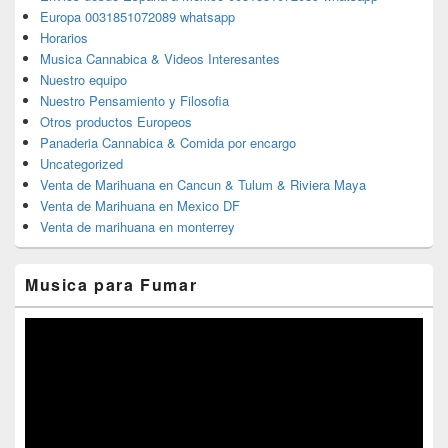
Europa 0031851072089 whatsapp
Horarios
Musica Cannabica & Videos Interesantes
Nuestro equipo
Nuestro Pensamiento y Filosofia
Otros productos Europeos
Panaderia Cannabica & Comida por encargo
Uncategorized
Venta de Marihuana en Cancun & Tulum & Riviera Maya
Venta de Marihuana en Mexico DF
Venta de marihuana en monterrey
Musica para Fumar
Reproductor
de
vídeo