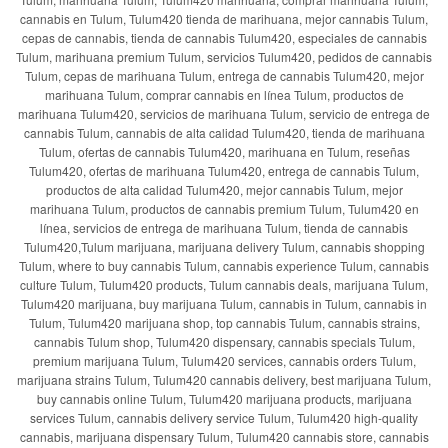
cannabis en Tulum, Tulum420 tienda de marihuana, mejor cannabis Tulum,
cepas de cannabis, tienda de cannabis Tulum420, especiales de cannabis
Tulum, marihuana premium Tulum, servicios Tulum420, pedidos de cannabis
Tulum, cepas de marihuana Tulum, entrega de cannabis Tulum420, mejor
marihuana Tulum, comprar cannabis en línea Tulum, productos de
marihuana Tulum420, servicios de marihuana Tulum, servicio de entrega de
cannabis Tulum, cannabis de alta calidad Tulum420, tienda de marihuana
Tulum, ofertas de cannabis Tulum420, marihuana en Tulum, reseñas
Tulum420, ofertas de marihuana Tulum420, entrega de cannabis Tulum,
productos de alta calidad Tulum420, mejor cannabis Tulum, mejor
marihuana Tulum, productos de cannabis premium Tulum, Tulum420 en
línea, servicios de entrega de marihuana Tulum, tienda de cannabis
Tulum420,Tulum marijuana, marijuana delivery Tulum, cannabis shopping
Tulum, where to buy cannabis Tulum, cannabis experience Tulum, cannabis
culture Tulum, Tulum420 products, Tulum cannabis deals, marijuana Tulum,
Tulum420 marijuana, buy marijuana Tulum, cannabis in Tulum, cannabis in
Tulum, Tulum420 marijuana shop, top cannabis Tulum, cannabis strains,
cannabis Tulum shop, Tulum420 dispensary, cannabis specials Tulum,
premium marijuana Tulum, Tulum420 services, cannabis orders Tulum,
marijuana strains Tulum, Tulum420 cannabis delivery, best marijuana Tulum,
buy cannabis online Tulum, Tulum420 marijuana products, marijuana
services Tulum, cannabis delivery service Tulum, Tulum420 high-quality
cannabis, marijuana dispensary Tulum, Tulum420 cannabis store, cannabis