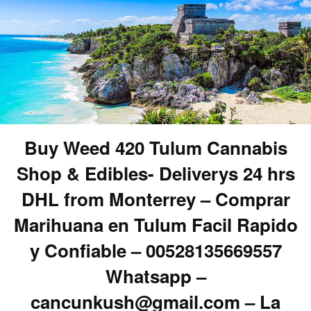
Buy Weed 420 Tulum Cannabis
Shop & Edibles- Deliverys 24 hrs
DHL from Monterrey – Comprar
Marihuana en Tulum Facil Rapido
y Confiable – 00528135669557
Whatsapp –
cancunkush@gmail.com – La