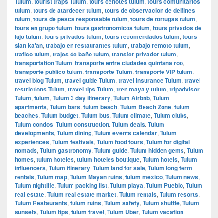
Tulum
,
tourist traps Tulum
,
tours cenotes tulum
,
tours comunitarios
tulum
,
tours de atardecer tulum
,
tours de observacion de delfines
tulum
,
tours de pesca responsable tulum
,
tours de tortugas tulum
,
tours en grupo tulum
,
tours gastronomicos tulum
,
tours privados de
lujo tulum
,
tours privados tulum
,
tours recomendados tulum
,
tours
sian ka'an
,
trabajo en restaurantes tulum
,
trabajo remoto tulum
,
trafico tulum
,
trajes de baño tulum
,
transfer privador tulum
,
transportation Tulum
,
transporte entre ciudades quintana roo
,
transporte publico tulum
,
transporte Tulum
,
transporte VIP tulum
,
travel blog Tulum
,
travel guide Tulum
,
travel insurance Tulum
,
travel
restrictions Tulum
,
travel tips Tulum
,
tren maya y tulum
,
tripadvisor
Tulum
,
tulum
,
Tulum 3 day itinerary
,
Tulum Airbnb
,
Tulum
apartments
,
Tulum bars
,
tulum beach
,
Tulum Beach Zone
,
tulum
beaches
,
Tulum budget
,
Tulum bus
,
Tulum climate
,
Tulum clubs
,
Tulum condos
,
Tulum construction
,
Tulum deals
,
Tulum
developments
,
Tulum dining
,
Tulum events calendar
,
Tulum
experiences
,
Tulum festivals
,
Tulum food tours
,
Tulum for digital
nomads
,
Tulum gastronomy
,
Tulum guide
,
Tulum hidden gems
,
Tulum
homes
,
tulum hoteles
,
tulum hoteles boutique
,
Tulum hotels
,
Tulum
influencers
,
Tulum itinerary
,
Tulum land for sale
,
Tulum long term
rentals
,
Tulum map
,
Tulum Mayan ruins
,
tulum mexico
,
Tulum news
,
Tulum nightlife
,
Tulum packing list
,
Tulum playa
,
Tulum Pueblo
,
Tulum
real estate
,
Tulum real estate market
,
Tulum rentals
,
Tulum resorts
,
Tulum Restaurants
,
tulum ruins
,
Tulum safety
,
Tulum shuttle
,
Tulum
sunsets
,
Tulum tips
,
tulum travel
,
Tulum Uber
,
Tulum vacation