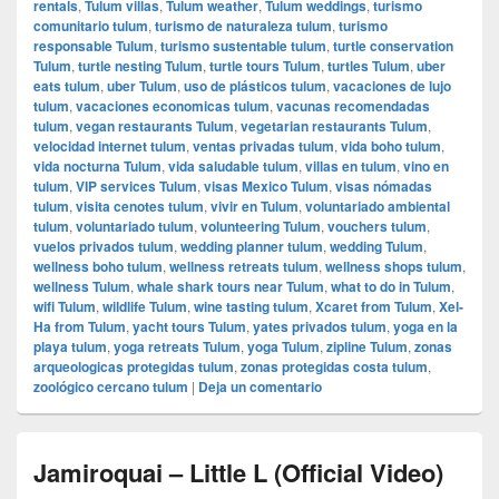
rentals
,
Tulum villas
,
Tulum weather
,
Tulum weddings
,
turismo
comunitario tulum
,
turismo de naturaleza tulum
,
turismo
responsable Tulum
,
turismo sustentable tulum
,
turtle conservation
Tulum
,
turtle nesting Tulum
,
turtle tours Tulum
,
turtles Tulum
,
uber
eats tulum
,
uber Tulum
,
uso de plásticos tulum
,
vacaciones de lujo
tulum
,
vacaciones economicas tulum
,
vacunas recomendadas
tulum
,
vegan restaurants Tulum
,
vegetarian restaurants Tulum
,
velocidad internet tulum
,
ventas privadas tulum
,
vida boho tulum
,
vida nocturna Tulum
,
vida saludable tulum
,
villas en tulum
,
vino en
tulum
,
VIP services Tulum
,
visas Mexico Tulum
,
visas nómadas
tulum
,
visita cenotes tulum
,
vivir en Tulum
,
voluntariado ambiental
tulum
,
voluntariado tulum
,
volunteering Tulum
,
vouchers tulum
,
vuelos privados tulum
,
wedding planner tulum
,
wedding Tulum
,
wellness boho tulum
,
wellness retreats tulum
,
wellness shops tulum
,
wellness Tulum
,
whale shark tours near Tulum
,
what to do in Tulum
,
wifi Tulum
,
wildlife Tulum
,
wine tasting tulum
,
Xcaret from Tulum
,
Xel-
Ha from Tulum
,
yacht tours Tulum
,
yates privados tulum
,
yoga en la
playa tulum
,
yoga retreats Tulum
,
yoga Tulum
,
zipline Tulum
,
zonas
arqueologicas protegidas tulum
,
zonas protegidas costa tulum
,
zoológico cercano tulum
|
Deja un comentario
Jamiroquai – Little L (Official Video)