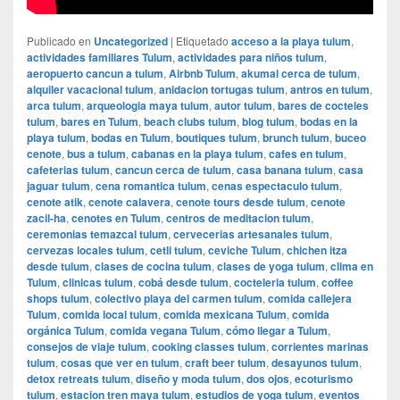
Publicado en
Uncategorized
|
Etiquetado
acceso a la playa tulum
,
actividades familiares Tulum
,
actividades para niños tulum
,
aeropuerto cancun a tulum
,
Airbnb Tulum
,
akumal cerca de tulum
,
alquiler vacacional tulum
,
anidacion tortugas tulum
,
antros en tulum
,
arca tulum
,
arqueologia maya tulum
,
autor tulum
,
bares de cocteles
tulum
,
bares en Tulum
,
beach clubs tulum
,
blog tulum
,
bodas en la
playa tulum
,
bodas en Tulum
,
boutiques tulum
,
brunch tulum
,
buceo
cenote
,
bus a tulum
,
cabanas en la playa tulum
,
cafes en tulum
,
cafeterias tulum
,
cancun cerca de tulum
,
casa banana tulum
,
casa
jaguar tulum
,
cena romantica tulum
,
cenas espectaculo tulum
,
cenote atik
,
cenote calavera
,
cenote tours desde tulum
,
cenote
zacil-ha
,
cenotes en Tulum
,
centros de meditacion tulum
,
ceremonias temazcal tulum
,
cervecerias artesanales tulum
,
cervezas locales tulum
,
cetli tulum
,
ceviche Tulum
,
chichen itza
desde tulum
,
clases de cocina tulum
,
clases de yoga tulum
,
clima en
Tulum
,
clinicas tulum
,
cobá desde tulum
,
cocteleria tulum
,
coffee
shops tulum
,
colectivo playa del carmen tulum
,
comida callejera
Tulum
,
comida local tulum
,
comida mexicana Tulum
,
comida
orgánica Tulum
,
comida vegana Tulum
,
cómo llegar a Tulum
,
consejos de viaje tulum
,
cooking classes tulum
,
corrientes marinas
tulum
,
cosas que ver en tulum
,
craft beer tulum
,
desayunos tulum
,
detox retreats tulum
,
diseño y moda tulum
,
dos ojos
,
ecoturismo
tulum
,
estacion tren maya tulum
,
estudios de yoga tulum
,
eventos