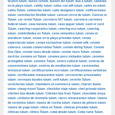
brunch tulum
,
buceo cenote
,
bucket list tulum
,
bus a tulum
,
cabanas
en la playa tulum
,
cabify tulum
,
cafes con wifi tulum
,
cafes en tulum
,
cafes Tulum
,
cafeterias tulum
,
cake designers tulum
,
calificaciones
tulum
,
cancelacion flexible tulum
,
cancun cerca de tulum
,
Cancun to
Tulum
,
car rental Tulum
,
carretera 307 tulum
,
carretera carretera
federal tulum
,
casa banana tulum
,
casa jaguar tulum
,
cash or card
Tulum
,
catering corporativo tulum
,
catering eco tulum
,
catering
tulum
,
celebridades en Tulum
,
cena romantica tulum
,
cenas al
atardecer tulum
,
cenas en la playa privadas tulum
,
cenas
espectaculo tulum
,
cenas exclusivas tulum
,
cenote atik
,
cenote
calavera
,
cenote conservation Tulum
,
cenote diving Tulum
,
Cenote
Dos Ojos
,
cenote tours desde tulum
,
cenote tours Tulum
,
cenote
zacil-ha
,
cenotes en Tulum
,
cenotes poco visitados tulum
,
cenotes
protegidos tulum
,
cenotes Tulum
,
centro cultural tulum
,
centros de
convenciones tulum
,
centros de meditacion tulum
,
ceremonias
temazcal tulum
,
certificaciones eco tulum
,
certificaciones turisticas
tulum
,
certificados restaurantes tulum
,
cervecerias artesanales
tulum
,
cervezas locales tulum
,
cetli tulum
,
ceviche Tulum
,
cevicherias tulum
,
chambers of commerce tulum
,
charter boats
tulum
,
cheap travel Tulum
,
checklist viaje tulum
,
chef privado tulum
,
chichen itza desde tulum
,
Chichen Itza from Tulum
,
chocolate maya
tulum
,
ciclismo de montaña tulum
,
cierre restaurantes tulum
,
clases
de ceramica tulum
,
clases de cocina tulum
,
clases de pintura tulum
,
clases de yoga tulum
,
clima en Tulum
,
clinicas privadas tulum
,
clinicas tulum
,
clinics Tulum
,
cobá desde tulum
,
Coba ruins Tulum
,