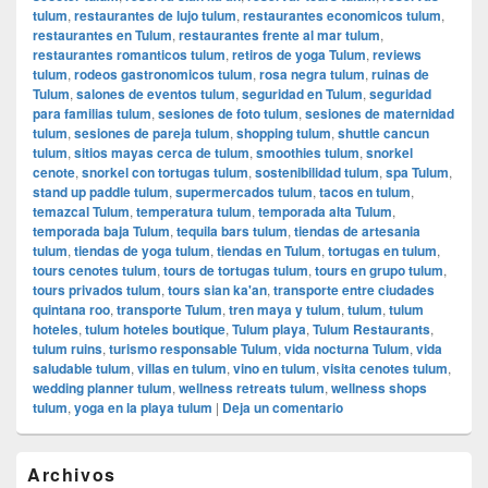
tulum
,
restaurantes de lujo tulum
,
restaurantes economicos tulum
,
restaurantes en Tulum
,
restaurantes frente al mar tulum
,
restaurantes romanticos tulum
,
retiros de yoga Tulum
,
reviews
tulum
,
rodeos gastronomicos tulum
,
rosa negra tulum
,
ruinas de
Tulum
,
salones de eventos tulum
,
seguridad en Tulum
,
seguridad
para familias tulum
,
sesiones de foto tulum
,
sesiones de maternidad
tulum
,
sesiones de pareja tulum
,
shopping tulum
,
shuttle cancun
tulum
,
sitios mayas cerca de tulum
,
smoothies tulum
,
snorkel
cenote
,
snorkel con tortugas tulum
,
sostenibilidad tulum
,
spa Tulum
,
stand up paddle tulum
,
supermercados tulum
,
tacos en tulum
,
temazcal Tulum
,
temperatura tulum
,
temporada alta Tulum
,
temporada baja Tulum
,
tequila bars tulum
,
tiendas de artesania
tulum
,
tiendas de yoga tulum
,
tiendas en Tulum
,
tortugas en tulum
,
tours cenotes tulum
,
tours de tortugas tulum
,
tours en grupo tulum
,
tours privados tulum
,
tours sian ka'an
,
transporte entre ciudades
quintana roo
,
transporte Tulum
,
tren maya y tulum
,
tulum
,
tulum
hoteles
,
tulum hoteles boutique
,
Tulum playa
,
Tulum Restaurants
,
tulum ruins
,
turismo responsable Tulum
,
vida nocturna Tulum
,
vida
saludable tulum
,
villas en tulum
,
vino en tulum
,
visita cenotes tulum
,
wedding planner tulum
,
wellness retreats tulum
,
wellness shops
tulum
,
yoga en la playa tulum
|
Deja un comentario
El
Archivos
área