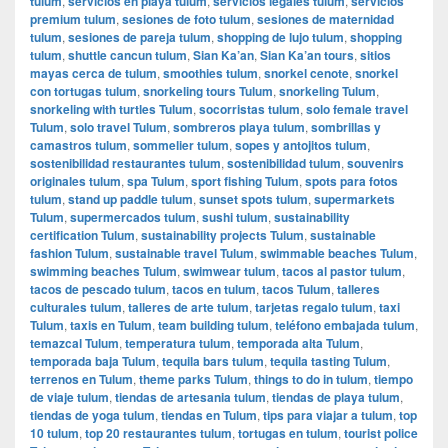
tulum
,
servicios en playa tulum
,
servicios legales tulum
,
servicios
premium tulum
,
sesiones de foto tulum
,
sesiones de maternidad
tulum
,
sesiones de pareja tulum
,
shopping de lujo tulum
,
shopping
tulum
,
shuttle cancun tulum
,
Sian Ka’an
,
Sian Ka’an tours
,
sitios
mayas cerca de tulum
,
smoothies tulum
,
snorkel cenote
,
snorkel
con tortugas tulum
,
snorkeling tours Tulum
,
snorkeling Tulum
,
snorkeling with turtles Tulum
,
socorristas tulum
,
solo female travel
Tulum
,
solo travel Tulum
,
sombreros playa tulum
,
sombrillas y
camastros tulum
,
sommelier tulum
,
sopes y antojitos tulum
,
sostenibilidad restaurantes tulum
,
sostenibilidad tulum
,
souvenirs
originales tulum
,
spa Tulum
,
sport fishing Tulum
,
spots para fotos
tulum
,
stand up paddle tulum
,
sunset spots tulum
,
supermarkets
Tulum
,
supermercados tulum
,
sushi tulum
,
sustainability
certification Tulum
,
sustainability projects Tulum
,
sustainable
fashion Tulum
,
sustainable travel Tulum
,
swimmable beaches Tulum
,
swimming beaches Tulum
,
swimwear tulum
,
tacos al pastor tulum
,
tacos de pescado tulum
,
tacos en tulum
,
tacos Tulum
,
talleres
culturales tulum
,
talleres de arte tulum
,
tarjetas regalo tulum
,
taxi
Tulum
,
taxis en Tulum
,
team building tulum
,
teléfono embajada tulum
,
temazcal Tulum
,
temperatura tulum
,
temporada alta Tulum
,
temporada baja Tulum
,
tequila bars tulum
,
tequila tasting Tulum
,
terrenos en Tulum
,
theme parks Tulum
,
things to do in tulum
,
tiempo
de viaje tulum
,
tiendas de artesania tulum
,
tiendas de playa tulum
,
tiendas de yoga tulum
,
tiendas en Tulum
,
tips para viajar a tulum
,
top
10 tulum
,
top 20 restaurantes tulum
,
tortugas en tulum
,
tourist police