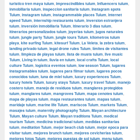
turistico tren maya tulum
,
imprescindibles tulum
,
Influencers tulum
,
inmobiliaria tulum
,
inspeccion sanitaria tulum
,
Instagram spots
Tulum
,
instagram tulum
,
instagrammable places Tulum
,
internet
speed Tulum
,
internship restaurants tulum
,
inversion extranjera
tulum
,
inversión inmobiliaria Tulum
,
itinerario 3 dias tulum
,
itinerarios personalizados tulum
,
joyerias tulum
,
jugos naturales
tulum
,
jungle party Tulum
,
jungle tours Tulum
,
kilometros tulum
playa
,
kite surfing Tulum
,
kitesurf Tulum
,
La Veleta
,
la zebra tulum
,
landing privado tulum
,
legal drone rules Tulum
,
límites de visitantes
tulum
,
limpieza de playas tulum
,
lista de musts tulum
,
live music
Tulum
,
Living in tulum
,
lluvia en tulum
,
local crafts Tulum
,
local
culture Tulum
,
logística eventos tulum
,
low season Tulum
,
lugares
instagramables tulum
,
lugares para filmar tulum
,
lugares pocos
conocidos tulum
,
luna de miel tulum
,
luxury experiences Tulum
,
luxury hotels Tulum
,
luxury stays Tulum
,
luxury travel Tulum
,
manejo
costero tulum
,
manejo de residuos tulum
,
manglares protegidos
tulum
,
manglares tulum
,
mangroves Tulum
,
mapa cenotes tulum
,
mapa de playas tulum
,
mapa restaurantes tulum
,
mapas tulum
,
maridaje tulum
,
marine life Tulum
,
mariscos Tulum
,
markets Tulum
,
masajes tulum
,
maternity photography Tulum
,
Mayan architecture
Tulum
,
Mayan culture Tulum
,
Mayan traditions Tulum
,
medical
tourism Tulum
,
medicina tradicional tulum
,
medidas sanitarias
tulum
,
meditation Tulum
,
mejor beach club tulum
,
mejor epoca para
visitar tulum
,
mejores brunch tulum
,
mejores cevicherias tulum
,
mejores fotos Tulum
,
mejores puestas de sol tulum
,
menu tulum
,