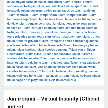
sitios mayas cerca de tulum
,
smoothies tulum
,
snorkel cenote
,
snorkel con tortugas tulum
,
sostenibilidad tulum
,
spa Tulum
,
stand
up paddle tulum
,
supermercados tulum
,
tacos en tulum
,
taxis en
Tulum
,
temazcal Tulum
,
temperatura tulum
,
temporada alta Tulum
,
temporada baja Tulum
,
tequila bars tulum
,
terrenos en Tulum
,
tiempo
de viaje tulum
,
tiendas de artesania tulum
,
tiendas de yoga tulum
,
tiendas en Tulum
,
tortugas en tulum
,
tours cenotes tulum
,
tours de
tortugas tulum
,
tours en grupo tulum
,
tours gastronomicos tulum
,
tours privados tulum
,
tours sian ka'an
,
trabajo remoto tulum
,
trafico
tulum
,
transfer privador tulum
,
transporte entre ciudades quintana
roo
,
transporte publico tulum
,
transporte Tulum
,
tren maya y tulum
,
tulum
,
tulum hoteles
,
tulum hoteles boutique
,
Tulum playa
,
Tulum
Restaurants
,
tulum ruins
,
turismo responsable Tulum
,
turismo
sustentable tulum
,
uber Tulum
,
uso de plásticos tulum
,
velocidad
internet tulum
,
vida boho tulum
,
vida nocturna Tulum
,
vida saludable
tulum
,
villas en tulum
,
vino en tulum
,
visas nómadas tulum
,
visita
cenotes tulum
,
vivir en Tulum
,
voluntariado tulum
,
wedding planner
tulum
,
wellness boho tulum
,
wellness retreats tulum
,
wellness shops
tulum
,
yoga en la playa tulum
|
Deja un comentario
Jamiroquai – Virtual Insanity (Official
Video)