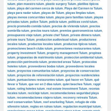
tulum
,
plan maestro tulum
,
plastic surgery Tulum
,
platillos tipicos
tulum
,
playa del carmen cerca de tulum
,
Playa del Carmen to Tulum
,
playa para nadar tulum
,
playas de Tulum
,
playas limpias tulum
,
playas menos concurridas tulum
,
playas para familias tulum
,
playas
privadas tulum
,
police Tulum
,
policia tulum
,
políticas covid tulum
,
precio promedio comida tulum
,
precios de vivienda tulum
,
precios
sombrilla tulum
,
precios tours tulum
,
premios gastronomicos tulum
,
presupuesto viaje tulum
,
private chef Tulum
,
private dinners tulum
,
private tours Tulum
,
produccion audiovisual tulum
,
productores
locales tulum
,
productos locales tulum
,
productos tipicos tulum
,
promociones beach clubs tulum
,
promociones restaurantes tulum
,
property investment Tulum
,
property management Tulum
,
propinas
tulum
,
propuestas de matrimonio tulum
,
proteccion ambiental tulum
,
protección patrimonio tulum
,
protected areas Tulum
,
protocolos
hoteles tulum
,
proveedores bodas tulum
,
proveedores locales
tulum
,
proyectos comunitarios tulum
,
proyectos de conservacion
tulum
,
proyectos de reforestación tulum
,
proyectos residenciales
tulum
,
puntuaciones restaurantes tulum
,
qué hacer en Tulum
,
qué
llevar a Tulum
,
que ver en 2 dias tulum
,
quiet beaches Tulum
,
rappi
tulum
,
rating hoteles tulum
,
real estate investment Tulum
,
recetas
locales tulum
,
reciclaje tulum
,
recomendaciones seguridad playa
tulum
,
recomendaciones viajero tulum
,
recovery retreats Tulum
,
reef conservation Tulum
,
reef snorkeling Tulum
,
refugio de vida
silvestre tulum
,
reglas en ruinas tulum
,
regulacion municipal tulum
,
regulaciones pesca tulum
,
regulaciones playa tulum
,
remote work