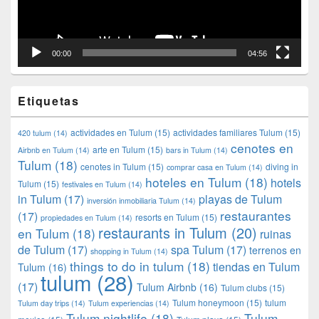
00:00
04:56
Etiquetas
actividades en Tulum
(15)
actividades familiares Tulum
(15)
420 tulum
(14)
cenotes en
arte en Tulum
(15)
Airbnb en Tulum
(14)
bars in Tulum
(14)
Tulum
(18)
cenotes in Tulum
(15)
diving in
comprar casa en Tulum
(14)
hoteles en Tulum
(18)
hotels
Tulum
(15)
festivales en Tulum
(14)
in Tulum
(17)
playas de Tulum
inversión inmobiliaria Tulum
(14)
restaurantes
(17)
resorts en Tulum
(15)
propiedades en Tulum
(14)
restaurants in Tulum
(20)
en Tulum
(18)
ruinas
de Tulum
(17)
spa Tulum
(17)
terrenos en
shopping in Tulum
(14)
things to do in tulum
(18)
tiendas en Tulum
Tulum
(16)
tulum
(28)
(17)
Tulum Airbnb
(16)
Tulum clubs
(15)
Tulum honeymoon
(15)
tulum
Tulum day trips
(14)
Tulum experiencias
(14)
Tulum nightlife
(18)
Tulum