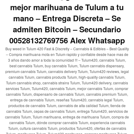
mejor marihuana de Tulum a tu
mano – Entrega Discreta – Se
admiten Bitcoin – Secundario
00528132769756 Alex Whatsapp
Buy weed in Tulum 420 Fast & Discretly – Cannabis & Edibles – Best Quality
– Compra marihuana mota en Tulum rapido y confiable desde hace mas de
3 años dando amor a toda la comunidad !!! – Tulum420, cannabis Tulum,
best cannabis Tulum, buy cannabis Tulum, Tulum cannabis dispensary,
premium cannabis Tulum, cannabis delivery Tulum, Tulum420 reviews, legal
cannabis Tulum, cannabis products Tulum, high-quality cannabis Tulum,
Tulum cannabis shop, cannabis strains Tulum, Tulum420 delivery, cannabis
services Tulum, Tulum420, cannabis Tulum, mejor cannabis Tulum, comprar
cannabis Tulum, dispensario de cannabis Tulum, cannabis premium Tulum,
entrega de cannabis Tulum, reseñas Tulum420, cannabis legal Tulum,
productos de cannabis Tulum, cannabis de alta calidad Tulum, tienda de
cannabis Tulum, cepas de cannabis Tulum, entrega Tulum420, servicios de
cannabis Tulum, Tulum marihuana, entrega de marihuana Tulum, compra de
cannabis Tulum, dónde comprar cannabis Tulum, experiencia cannabis
Tulum, cultura cannabis Tulum, productos Tulum420, ofertas de cannabis
Tulum, marihuana Tulum, Tulum420 marihuana, comprar marihuana Tulum,