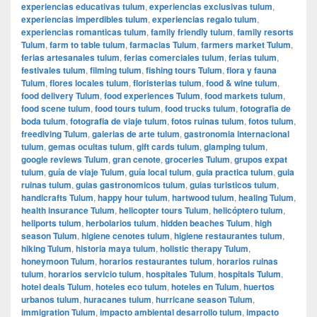
experiencias educativas tulum
,
experiencias exclusivas tulum
,
experiencias imperdibles tulum
,
experiencias regalo tulum
,
experiencias romanticas tulum
,
family friendly tulum
,
family resorts
Tulum
,
farm to table tulum
,
farmacias Tulum
,
farmers market Tulum
,
ferias artesanales tulum
,
ferias comerciales tulum
,
ferias tulum
,
festivales tulum
,
filming tulum
,
fishing tours Tulum
,
flora y fauna
Tulum
,
flores locales tulum
,
floristerias tulum
,
food & wine tulum
,
food delivery Tulum
,
food experiences Tulum
,
food markets tulum
,
food scene tulum
,
food tours tulum
,
food trucks tulum
,
fotografia de
boda tulum
,
fotografia de viaje tulum
,
fotos ruinas tulum
,
fotos tulum
,
freediving Tulum
,
galerias de arte tulum
,
gastronomia internacional
tulum
,
gemas ocultas tulum
,
gift cards tulum
,
glamping tulum
,
google reviews Tulum
,
gran cenote
,
groceries Tulum
,
grupos expat
tulum
,
guía de viaje Tulum
,
guía local tulum
,
guia practica tulum
,
guia
ruinas tulum
,
guias gastronomicos tulum
,
guias turisticos tulum
,
handicrafts Tulum
,
happy hour tulum
,
hartwood tulum
,
healing Tulum
,
health insurance Tulum
,
helicopter tours Tulum
,
helicóptero tulum
,
heliports tulum
,
herbolarios tulum
,
hidden beaches Tulum
,
high
season Tulum
,
higiene cenotes tulum
,
higiene restaurantes tulum
,
hiking Tulum
,
historia maya tulum
,
holistic therapy Tulum
,
honeymoon Tulum
,
horarios restaurantes tulum
,
horarios ruinas
tulum
,
horarios servicio tulum
,
hospitales Tulum
,
hospitals Tulum
,
hotel deals Tulum
,
hoteles eco tulum
,
hoteles en Tulum
,
huertos
urbanos tulum
,
huracanes tulum
,
hurricane season Tulum
,
immigration Tulum
,
impacto ambiental desarrollo tulum
,
impacto