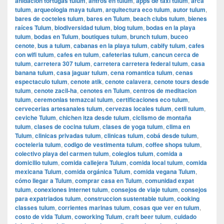
anidacion tortugas tulum
,
antros en tulum
,
apps de taxi tulum
,
arca
tulum
,
arqueologia maya tulum
,
arquitectura eco tulum
,
autor tulum
,
bares de cocteles tulum
,
bares en Tulum
,
beach clubs tulum
,
bienes
raíces Tulum
,
biodiversidad tulum
,
blog tulum
,
bodas en la playa
tulum
,
bodas en Tulum
,
boutiques tulum
,
brunch tulum
,
buceo
cenote
,
bus a tulum
,
cabanas en la playa tulum
,
cabify tulum
,
cafes
con wifi tulum
,
cafes en tulum
,
cafeterias tulum
,
cancun cerca de
tulum
,
carretera 307 tulum
,
carretera carretera federal tulum
,
casa
banana tulum
,
casa jaguar tulum
,
cena romantica tulum
,
cenas
espectaculo tulum
,
cenote atik
,
cenote calavera
,
cenote tours desde
tulum
,
cenote zacil-ha
,
cenotes en Tulum
,
centros de meditacion
tulum
,
ceremonias temazcal tulum
,
certificaciones eco tulum
,
cervecerias artesanales tulum
,
cervezas locales tulum
,
cetli tulum
,
ceviche Tulum
,
chichen itza desde tulum
,
ciclismo de montaña
tulum
,
clases de cocina tulum
,
clases de yoga tulum
,
clima en
Tulum
,
clinicas privadas tulum
,
clinicas tulum
,
cobá desde tulum
,
cocteleria tulum
,
codigo de vestimenta tulum
,
coffee shops tulum
,
colectivo playa del carmen tulum
,
colegios tulum
,
comida a
domicilio tulum
,
comida callejera Tulum
,
comida local tulum
,
comida
mexicana Tulum
,
comida orgánica Tulum
,
comida vegana Tulum
,
cómo llegar a Tulum
,
comprar casa en Tulum
,
comunidad expat
tulum
,
conexiones internet tulum
,
consejos de viaje tulum
,
consejos
para expatriados tulum
,
construccion sustentable tulum
,
cooking
classes tulum
,
corrientes marinas tulum
,
cosas que ver en tulum
,
costo de vida Tulum
,
coworking Tulum
,
craft beer tulum
,
cuidado