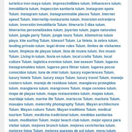
turistico tren maya tulum
,
imprescindibles tulum
,
Influencers tulum
,
inmobiliaria tulum
,
inspeccion sanitaria tulum
,
Instagram spots
Tulum
,
instagram tulum
,
instagrammable places Tulum
,
internet
speed Tulum
,
internship restaurants tulum
,
inversion extranjera
tulum
,
inversión inmobiliaria Tulum
,
itinerario 3 dias tulum
,
itinerarios personalizados tulum
,
joyerias tulum
,
jugos naturales
tulum
,
jungle party Tulum
,
jungle tours Tulum
,
kilometros tulum
playa
,
kite surfing Tulum
,
kitesurf Tulum
,
La Veleta
,
la zebra tulum
,
landing privado tulum
,
legal drone rules Tulum
,
límites de visitantes
tulum
,
limpieza de playas tulum
,
lista de musts tulum
,
live music
Tulum
,
Living in tulum
,
lluvia en tulum
,
local crafts Tulum
,
local
culture Tulum
,
logística eventos tulum
,
low season Tulum
,
lugares
instagramables tulum
,
lugares para filmar tulum
,
lugares pocos
conocidos tulum
,
luna de miel tulum
,
luxury experiences Tulum
,
luxury hotels Tulum
,
luxury stays Tulum
,
luxury travel Tulum
,
manejo
costero tulum
,
manejo de residuos tulum
,
manglares protegidos
tulum
,
manglares tulum
,
mangroves Tulum
,
mapa cenotes tulum
,
mapa de playas tulum
,
mapa restaurantes tulum
,
mapas tulum
,
maridaje tulum
,
marine life Tulum
,
mariscos Tulum
,
markets Tulum
,
masajes tulum
,
maternity photography Tulum
,
Mayan architecture
Tulum
,
Mayan culture Tulum
,
Mayan traditions Tulum
,
medical
tourism Tulum
,
medicina tradicional tulum
,
medidas sanitarias
tulum
,
meditation Tulum
,
mejor beach club tulum
,
mejor epoca para
visitar tulum
,
mejores brunch tulum
,
mejores cevicherias tulum
,
mejores fotos Tulum
,
mejores puestas de sol tulum
,
menu tulum
,