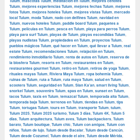
Tulum
,
mascotas Tulum
,
meditación en Tulum
,
mejores cenotes
Tulum
,
mejores experiencias Tulum
,
mejores fechas Tulum
,
mejores
fotos Tulum
,
mejores hoteles Tulum
,
mejores vistas Tulum
,
mercado
local Tulum
,
moda Tulum
,
nado con delfines Tulum
,
navidad en
Tulum
,
nuevos hoteles Tulum
,
paddle board Tulum
,
paquetes a
Tulum
,
películas en Tulum
,
pesca en Tulum
,
playa para perros Tulum
,
playa para surf Tulum
,
playas de Tulum
,
playas escondidas Tulum
,
playas nudistas Tulum
,
propiedades en Tulum
,
proyectos Tulum
,
pueblos mágicos Tulum
,
qué hacer en Tulum
,
qué llevar a Tulum
,
real
estate Tulum
,
recomendaciones Tulum
,
relajación en Tulum
,
rendimiento inmobiliario Tulum
,
renta de autos en Tulum
,
reserva de
la biosfera Tulum
,
resorts en Tulum
,
restaurantes en Tulum
,
restaurantes gourmet Tulum
,
retiro en Tulum
,
retiros de yoga Tulum
,
rituales mayas Tulum
,
Riviera Maya Tulum
,
ropa bohemia Tulum
,
ruinas de Tulum
,
ruta a Tulum
,
ruta maya Tulum
,
salud en Tulum
,
scooters Tulum
,
seguridad en Tulum
,
Sian Ka’an
,
smart living Tulum
,
snorkel Tulum
,
souvenirs Tulum
,
spas en Tulum
,
sunset en Tulum
,
tacos Tulum
,
taxis en Tulum
,
temazcal Tulum
,
temporada alta Tulum
,
temporada baja Tulum
,
terrenos en Tulum
,
tiendas en Tulum
,
tips
Tulum
,
tortugas Tulum
,
tours en Tulum
,
transporte Tulum
,
tulum
,
Tulum 2025
,
Tulum 2025 turismo
,
Tulum 3 días
,
Tulum 4K
,
Tulum 5
días
,
Tulum arquitectura
,
Tulum aves
,
Tulum backpackers
,
Tulum
barato
,
Tulum boutique
,
Tulum chic
,
Tulum con amigos
,
Tulum con
niños
,
Tulum de lujo
,
Tulum desde Bacalar
,
Tulum desde Cancún
,
Tulum desde Cozumel
,
Tulum desde el aire
,
Tulum desde Mérida
,