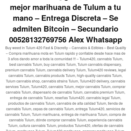
mejor marihuana de Tulum a tu
mano – Entrega Discreta – Se
admiten Bitcoin – Secundario
00528132769756 Alex Whatsapp
Buy weed in Tulum 420 Fast & Discretly – Cannabis & Edibles – Best Quality
– Compra marihuana mota en Tulum rapido y confiable desde hace mas de
3 años dando amor a toda la comunidad !!! – Tulum420, cannabis Tulum,
best cannabis Tulum, buy cannabis Tulum, Tulum cannabis dispensary,
premium cannabis Tulum, cannabis delivery Tulum, Tulum420 reviews, legal
cannabis Tulum, cannabis products Tulum, high-quality cannabis Tulum,
Tulum cannabis shop, cannabis strains Tulum, Tulum420 delivery, cannabis
services Tulum, Tulum420, cannabis Tulum, mejor cannabis Tulum, comprar
cannabis Tulum, dispensario de cannabis Tulum, cannabis premium Tulum,
entrega de cannabis Tulum, reseñas Tulum420, cannabis legal Tulum,
productos de cannabis Tulum, cannabis de alta calidad Tulum, tienda de
cannabis Tulum, cepas de cannabis Tulum, entrega Tulum420, servicios de
cannabis Tulum, Tulum marihuana, entrega de marihuana Tulum, compra de
cannabis Tulum, dónde comprar cannabis Tulum, experiencia cannabis
Tulum, cultura cannabis Tulum, productos Tulum420, ofertas de cannabis
Tulum, marihuana Tulum, Tulum420 marihuana, comprar marihuana Tulum,