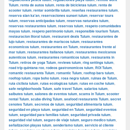
Tulum
,
renta de autos tulum
,
renta de bicicletas tulum
,
renta de
scooter tulum
,
rentar sombrilla tulum
,
reseñas restaurantes tulum
,
reserva sian ka'an
,
reservaciones sunset tulum
,
reservar tours
tulum
,
reservas anticipadas tulum
,
reservas naturales tulum
,
reservas restaurantes tulum
,
reservas tulum
,
respeto comunidades
mayas tulum
,
respeto patrimonio tulum
,
responsible tourism Tulum
,
restauracion litoral tulum
,
restaurant deals Tulum
,
restaurantes de
lujo tulum
,
restaurantes de mariscos tulum
,
restaurantes
economicos tulum
,
restaurantes en Tulum
,
restaurantes frente al
mar tulum
,
restaurantes italianos tulum
,
restaurantes mexicanos
autenticos tulum
,
restaurantes romanticos tulum
,
restaurants in
Tulum
,
retiros de yoga Tulum
,
reviews tulum
,
ring settings tulum
,
road trip quintana roo
,
rodeos gastronomicos tulum
,
ROI Tulum
,
romantic restaurants Tulum
,
romantic Tulum
,
rooftop bars tulum
,
rooftop tulum
,
ropa boho tulum
,
rosa negra tulum
,
ruinas de Tulum
,
ruta ciclista tulum
,
rutas ecologicas tulum
,
rutas en coche tulum
,
safe neighborhoods Tulum
,
safe travel Tulum
,
salarios tulum
,
salbutes tulum
,
salones de eventos tulum
,
scams in Tulum
,
scooter
rental Tulum
,
scuba diving Tulum
,
seafood restaurants Tulum
,
secret
cenotes Tulum
,
secretos de tulum
,
seguridad alimentaria tulum
,
seguridad en playa tulum
,
seguridad en Tulum
,
seguridad eventos
tulum
,
seguridad para familias tulum
,
seguridad privada tulum
,
seguridad vial tulum
,
seguro de viaje tulum
,
seguro medico tulum
,
señalizacion playas tulum
,
senderismo tulum
,
servicio al cliente