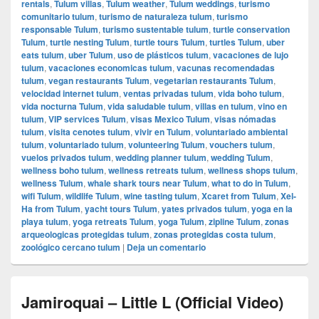
rentals
,
Tulum villas
,
Tulum weather
,
Tulum weddings
,
turismo
comunitario tulum
,
turismo de naturaleza tulum
,
turismo
responsable Tulum
,
turismo sustentable tulum
,
turtle conservation
Tulum
,
turtle nesting Tulum
,
turtle tours Tulum
,
turtles Tulum
,
uber
eats tulum
,
uber Tulum
,
uso de plásticos tulum
,
vacaciones de lujo
tulum
,
vacaciones economicas tulum
,
vacunas recomendadas
tulum
,
vegan restaurants Tulum
,
vegetarian restaurants Tulum
,
velocidad internet tulum
,
ventas privadas tulum
,
vida boho tulum
,
vida nocturna Tulum
,
vida saludable tulum
,
villas en tulum
,
vino en
tulum
,
VIP services Tulum
,
visas Mexico Tulum
,
visas nómadas
tulum
,
visita cenotes tulum
,
vivir en Tulum
,
voluntariado ambiental
tulum
,
voluntariado tulum
,
volunteering Tulum
,
vouchers tulum
,
vuelos privados tulum
,
wedding planner tulum
,
wedding Tulum
,
wellness boho tulum
,
wellness retreats tulum
,
wellness shops tulum
,
wellness Tulum
,
whale shark tours near Tulum
,
what to do in Tulum
,
wifi Tulum
,
wildlife Tulum
,
wine tasting tulum
,
Xcaret from Tulum
,
Xel-
Ha from Tulum
,
yacht tours Tulum
,
yates privados tulum
,
yoga en la
playa tulum
,
yoga retreats Tulum
,
yoga Tulum
,
zipline Tulum
,
zonas
arqueologicas protegidas tulum
,
zonas protegidas costa tulum
,
zoológico cercano tulum
|
Deja un comentario
Jamiroquai – Little L (Official Video)