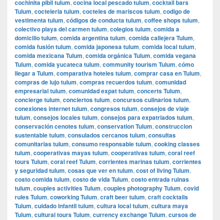
cochinita pibil tulum
,
cocina local pescado tulum
,
cocktail bars
Tulum
,
cocteleria tulum
,
cocteles de mariscos tulum
,
codigo de
vestimenta tulum
,
códigos de conducta tulum
,
coffee shops tulum
,
colectivo playa del carmen tulum
,
colegios tulum
,
comida a
domicilio tulum
,
comida argentina tulum
,
comida callejera Tulum
,
comida fusión tulum
,
comida japonesa tulum
,
comida local tulum
,
comida mexicana Tulum
,
comida orgánica Tulum
,
comida vegana
Tulum
,
comida yucateca tulum
,
community tourism Tulum
,
cómo
llegar a Tulum
,
comparativa hoteles tulum
,
comprar casa en Tulum
,
compras de lujo tulum
,
compras recuerdos tulum
,
comunidad
empresarial tulum
,
comunidad expat tulum
,
concerts Tulum
,
concierge tulum
,
conciertos tulum
,
concursos culinarios tulum
,
conexiones internet tulum
,
congresos tulum
,
consejos de viaje
tulum
,
consejos locales tulum
,
consejos para expatriados tulum
,
conservación cenotes tulum
,
conservation Tulum
,
construccion
sustentable tulum
,
consulados cercanos tulum
,
consultas
comunitarias tulum
,
consumo responsable tulum
,
cooking classes
tulum
,
cooperativas mayas tulum
,
cooperativas tulum
,
coral reef
tours Tulum
,
coral reef Tulum
,
corrientes marinas tulum
,
corrientes
y seguridad tulum
,
cosas que ver en tulum
,
cost of living Tulum
,
costo comida tulum
,
costo de vida Tulum
,
costo entrada ruinas
tulum
,
couples activities Tulum
,
couples photography Tulum
,
covid
rules Tulum
,
coworking Tulum
,
craft beer tulum
,
craft cocktails
Tulum
,
cuidado infantil tulum
,
cultura local tulum
,
cultura maya
Tulum
,
cultural tours Tulum
,
currency exchange Tulum
,
cursos de