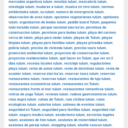
mercados organicos tulum
,
mestiza tulum
,
mezcaleria tulum
,
mixologia tulum
,
mudarse a tulum
,
musica en vivo tulum
,
normas
ambientales tulum
,
nu tulum
,
numero de emergencia tulum
,
observacion de aves tulum
,
opciones vegetarianas tulum
,
opiniones
tulum
,
organizacion de bodas tulum
,
paddle board Tulum
,
paquetes
todo incluido tulum
,
parque nacional sian ka'an
,
permisos de
construccion tulum
,
permisos para bodas tulum
,
playa del carmen
cerca de tulum
,
playa para nadar tulum
,
playas de Tulum
,
playas
limpias tulum
,
playas para familias tulum
,
playas privadas tulum
,
policia tulum
,
precios de vivienda tulum
,
precios tours tulum
,
proteccion ambiental tulum
,
proyectos de conservacion tulum
,
proyectos residenciales tulum
,
qué hacer en Tulum
,
que ver en 2
dias tulum
,
recetas locales tulum
,
reciclaje tulum
,
regulaciones
playa tulum
,
renta de autos tulum
,
renta de bicicletas tulum
,
renta de
scooter tulum
,
reserva sian ka'an
,
reservar tours tulum
,
reservas
restaurantes tulum
,
reservas tulum
,
restaurantes de lujo tulum
,
restaurantes economicos tulum
,
restaurantes en Tulum
,
restaurantes frente al mar tulum
,
restaurantes romanticos tulum
,
retiros de yoga Tulum
,
reviews tulum
,
rodeos gastronomicos tulum
,
rosa negra tulum
,
ruinas de Tulum
,
ruta ciclista tulum
,
rutas
ecologicas tulum
,
salarios tulum
,
salones de eventos tulum
,
seguridad en Tulum
,
seguridad para familias tulum
,
seguridad vial
tulum
,
seguro medico tulum
,
senderismo tulum
,
servicios legales
tulum
,
sesiones de foto tulum
,
sesiones de maternidad tulum
,
sesiones de pareja tulum
,
shopping tulum
,
shuttle cancun tulum
,