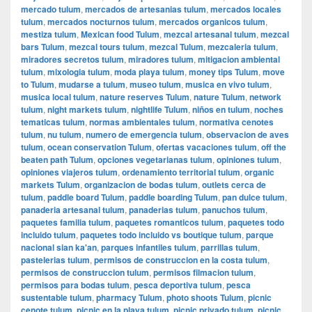
mercado tulum
,
mercados de artesanias tulum
,
mercados locales
tulum
,
mercados nocturnos tulum
,
mercados organicos tulum
,
mestiza tulum
,
Mexican food Tulum
,
mezcal artesanal tulum
,
mezcal
bars Tulum
,
mezcal tours tulum
,
mezcal Tulum
,
mezcaleria tulum
,
miradores secretos tulum
,
miradores tulum
,
mitigacion ambiental
tulum
,
mixologia tulum
,
moda playa tulum
,
money tips Tulum
,
move
to Tulum
,
mudarse a tulum
,
museo tulum
,
musica en vivo tulum
,
musica local tulum
,
nature reserves Tulum
,
nature Tulum
,
network
tulum
,
night markets tulum
,
nightlife Tulum
,
niños en tulum
,
noches
tematicas tulum
,
normas ambientales tulum
,
normativa cenotes
tulum
,
nu tulum
,
numero de emergencia tulum
,
observacion de aves
tulum
,
ocean conservation Tulum
,
ofertas vacaciones tulum
,
off the
beaten path Tulum
,
opciones vegetarianas tulum
,
opiniones tulum
,
opiniones viajeros tulum
,
ordenamiento territorial tulum
,
organic
markets Tulum
,
organizacion de bodas tulum
,
outlets cerca de
tulum
,
paddle board Tulum
,
paddle boarding Tulum
,
pan dulce tulum
,
panaderia artesanal tulum
,
panaderias tulum
,
panuchos tulum
,
paquetes familia tulum
,
paquetes romanticos tulum
,
paquetes todo
incluido tulum
,
paquetes todo incluido vs boutique tulum
,
parque
nacional sian ka'an
,
parques infantiles tulum
,
parrillas tulum
,
pastelerias tulum
,
permisos de construccion en la costa tulum
,
permisos de construccion tulum
,
permisos filmacion tulum
,
permisos para bodas tulum
,
pesca deportiva tulum
,
pesca
sustentable tulum
,
pharmacy Tulum
,
photo shoots Tulum
,
picnic
cenote tulum
,
picnic en la playa tulum
,
picnic privado tulum
,
picnic