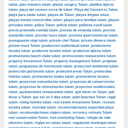
tulum
,
plan maestro tulum
,
plastic surgery Tulum
,
platillos tipicos
tulum
,
playa del carmen cerca de tulum
,
Playa del Carmen to Tulum
,
playa para nadar tulum
,
playas de Tulum
,
playas limpias tulum
,
playas menos concurridas tulum
,
playas para familias tulum
,
playas
privadas tulum
,
police Tulum
,
policia tulum
,
políticas covid tulum
,
precio promedio comida tulum
,
precios de vivienda tulum
,
precios
sombrilla tulum
,
precios tours tulum
,
premios gastronomicos tulum
,
presupuesto viaje tulum
,
private chef Tulum
,
private dinners tulum
,
private tours Tulum
,
produccion audiovisual tulum
,
productores
locales tulum
,
productos locales tulum
,
productos tipicos tulum
,
promociones beach clubs tulum
,
promociones restaurantes tulum
,
property investment Tulum
,
property management Tulum
,
propinas
tulum
,
propuestas de matrimonio tulum
,
proteccion ambiental tulum
,
protección patrimonio tulum
,
protected areas Tulum
,
protocolos
hoteles tulum
,
proveedores bodas tulum
,
proveedores locales
tulum
,
proyectos comunitarios tulum
,
proyectos de conservacion
tulum
,
proyectos de reforestación tulum
,
proyectos residenciales
tulum
,
puntuaciones restaurantes tulum
,
qué hacer en Tulum
,
qué
llevar a Tulum
,
que ver en 2 dias tulum
,
quiet beaches Tulum
,
rappi
tulum
,
rating hoteles tulum
,
real estate investment Tulum
,
recetas
locales tulum
,
reciclaje tulum
,
recomendaciones seguridad playa
tulum
,
recomendaciones viajero tulum
,
recovery retreats Tulum
,
reef conservation Tulum
,
reef snorkeling Tulum
,
refugio de vida
silvestre tulum
,
reglas en ruinas tulum
,
regulacion municipal tulum
,
regulaciones pesca tulum
,
regulaciones playa tulum
,
remote work