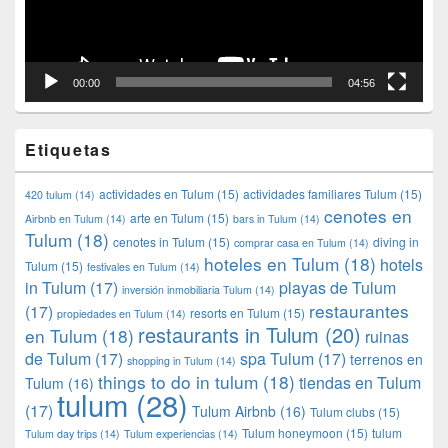
00:00
04:56
Etiquetas
actividades en Tulum
(15)
actividades familiares Tulum
(15)
420 tulum
(14)
cenotes en
arte en Tulum
(15)
Airbnb en Tulum
(14)
bars in Tulum
(14)
Tulum
(18)
cenotes in Tulum
(15)
diving in
comprar casa en Tulum
(14)
hoteles en Tulum
(18)
hotels
Tulum
(15)
festivales en Tulum
(14)
in Tulum
(17)
playas de Tulum
inversión inmobiliaria Tulum
(14)
restaurantes
(17)
resorts en Tulum
(15)
propiedades en Tulum
(14)
restaurants in Tulum
(20)
en Tulum
(18)
ruinas
de Tulum
(17)
spa Tulum
(17)
terrenos en
shopping in Tulum
(14)
things to do in tulum
(18)
tiendas en Tulum
Tulum
(16)
tulum
(28)
(17)
Tulum Airbnb
(16)
Tulum clubs
(15)
Tulum honeymoon
(15)
tulum
Tulum day trips
(14)
Tulum experiencias
(14)