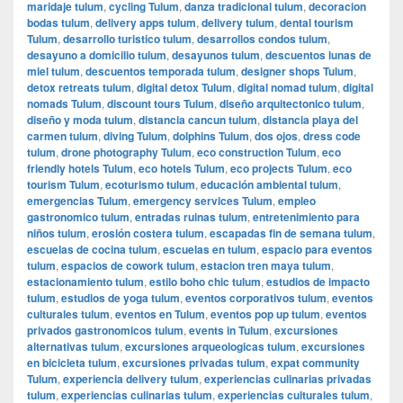
maridaje tulum
,
cycling Tulum
,
danza tradicional tulum
,
decoracion
bodas tulum
,
delivery apps tulum
,
delivery tulum
,
dental tourism
Tulum
,
desarrollo turistico tulum
,
desarrollos condos tulum
,
desayuno a domicilio tulum
,
desayunos tulum
,
descuentos lunas de
miel tulum
,
descuentos temporada tulum
,
designer shops Tulum
,
detox retreats tulum
,
digital detox Tulum
,
digital nomad tulum
,
digital
nomads Tulum
,
discount tours Tulum
,
diseño arquitectonico tulum
,
diseño y moda tulum
,
distancia cancun tulum
,
distancia playa del
carmen tulum
,
diving Tulum
,
dolphins Tulum
,
dos ojos
,
dress code
tulum
,
drone photography Tulum
,
eco construction Tulum
,
eco
friendly hotels Tulum
,
eco hotels Tulum
,
eco projects Tulum
,
eco
tourism Tulum
,
ecoturismo tulum
,
educación ambiental tulum
,
emergencias Tulum
,
emergency services Tulum
,
empleo
gastronomico tulum
,
entradas ruinas tulum
,
entretenimiento para
niños tulum
,
erosión costera tulum
,
escapadas fin de semana tulum
,
escuelas de cocina tulum
,
escuelas en tulum
,
espacio para eventos
tulum
,
espacios de cowork tulum
,
estacion tren maya tulum
,
estacionamiento tulum
,
estilo boho chic tulum
,
estudios de impacto
tulum
,
estudios de yoga tulum
,
eventos corporativos tulum
,
eventos
culturales tulum
,
eventos en Tulum
,
eventos pop up tulum
,
eventos
privados gastronomicos tulum
,
events in Tulum
,
excursiones
alternativas tulum
,
excursiones arqueologicas tulum
,
excursiones
en bicicleta tulum
,
excursiones privadas tulum
,
expat community
Tulum
,
experiencia delivery tulum
,
experiencias culinarias privadas
tulum
,
experiencias culinarias tulum
,
experiencias culturales tulum
,