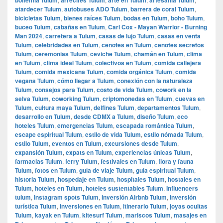
atardecer Tulum
,
autobuses ADO Tulum
,
barrera de coral Tulum
,
bicicletas Tulum
,
bienes raíces Tulum
,
bodas en Tulum
,
boho Tulum
,
buceo Tulum
,
cabañas en Tulum
,
Carl Cox - Mayan Warrior - Burning
Man 2024
,
carretera a Tulum
,
casas de lujo Tulum
,
casas en venta
Tulum
,
celebridades en Tulum
,
cenotes en Tulum
,
cenotes secretos
Tulum
,
ceremonias Tulum
,
ceviche Tulum
,
chamán en Tulum
,
clima
en Tulum
,
clima ideal Tulum
,
colectivos en Tulum
,
comida callejera
Tulum
,
comida mexicana Tulum
,
comida orgánica Tulum
,
comida
vegana Tulum
,
cómo llegar a Tulum
,
conexión con la naturaleza
Tulum
,
consejos para Tulum
,
costo de vida Tulum
,
cowork en la
selva Tulum
,
coworking Tulum
,
criptomonedas en Tulum
,
cuevas en
Tulum
,
cultura maya Tulum
,
delfines Tulum
,
departamentos Tulum
,
desarrollo en Tulum
,
desde CDMX a Tulum
,
diseño Tulum
,
eco
hoteles Tulum
,
emergencias Tulum
,
escapada romántica Tulum
,
escape espiritual Tulum
,
estilo de vida Tulum
,
estilo nómada Tulum
,
estilo Tulum
,
eventos en Tulum
,
excursiones desde Tulum
,
expansión Tulum
,
expats en Tulum
,
experiencias únicas Tulum
,
farmacias Tulum
,
ferry Tulum
,
festivales en Tulum
,
flora y fauna
Tulum
,
fotos en Tulum
,
guía de viaje Tulum
,
guía espiritual Tulum
,
historia Tulum
,
hospedaje en Tulum
,
hospitales Tulum
,
hostales en
Tulum
,
hoteles en Tulum
,
hoteles sustentables Tulum
,
Influencers
tulum
,
Instagram spots Tulum
,
inversión Airbnb Tulum
,
inversión
turística Tulum
,
inversiones en Tulum
,
itinerario Tulum
,
joyas ocultas
Tulum
,
kayak en Tulum
,
kitesurf Tulum
,
mariscos Tulum
,
masajes en