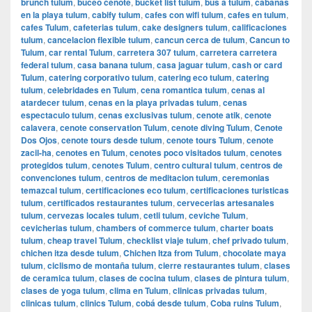
brunch tulum
,
buceo cenote
,
bucket list tulum
,
bus a tulum
,
cabanas
en la playa tulum
,
cabify tulum
,
cafes con wifi tulum
,
cafes en tulum
,
cafes Tulum
,
cafeterias tulum
,
cake designers tulum
,
calificaciones
tulum
,
cancelacion flexible tulum
,
cancun cerca de tulum
,
Cancun to
Tulum
,
car rental Tulum
,
carretera 307 tulum
,
carretera carretera
federal tulum
,
casa banana tulum
,
casa jaguar tulum
,
cash or card
Tulum
,
catering corporativo tulum
,
catering eco tulum
,
catering
tulum
,
celebridades en Tulum
,
cena romantica tulum
,
cenas al
atardecer tulum
,
cenas en la playa privadas tulum
,
cenas
espectaculo tulum
,
cenas exclusivas tulum
,
cenote atik
,
cenote
calavera
,
cenote conservation Tulum
,
cenote diving Tulum
,
Cenote
Dos Ojos
,
cenote tours desde tulum
,
cenote tours Tulum
,
cenote
zacil-ha
,
cenotes en Tulum
,
cenotes poco visitados tulum
,
cenotes
protegidos tulum
,
cenotes Tulum
,
centro cultural tulum
,
centros de
convenciones tulum
,
centros de meditacion tulum
,
ceremonias
temazcal tulum
,
certificaciones eco tulum
,
certificaciones turisticas
tulum
,
certificados restaurantes tulum
,
cervecerias artesanales
tulum
,
cervezas locales tulum
,
cetli tulum
,
ceviche Tulum
,
cevicherias tulum
,
chambers of commerce tulum
,
charter boats
tulum
,
cheap travel Tulum
,
checklist viaje tulum
,
chef privado tulum
,
chichen itza desde tulum
,
Chichen Itza from Tulum
,
chocolate maya
tulum
,
ciclismo de montaña tulum
,
cierre restaurantes tulum
,
clases
de ceramica tulum
,
clases de cocina tulum
,
clases de pintura tulum
,
clases de yoga tulum
,
clima en Tulum
,
clinicas privadas tulum
,
clinicas tulum
,
clinics Tulum
,
cobá desde tulum
,
Coba ruins Tulum
,