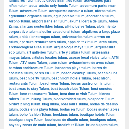
familiares Tulum
,
actividades infantiles tulum
,
actividades para
niños tulum
,
acua
,
adults only hotels Tulum
,
adventure parks near
Tulum
,
adventure Tulum
,
aeropuerto cancun a tulum
,
aforos tulum
,
agricultura organica tulum
,
agua potable tulum
,
ahorrar en tulum
,
Airbnb Tulum
,
airport transfer Tulum
,
akumal cerca de tulum
,
Aldea
Zama
,
alianzas sostenibles tulum
,
all-inclusive Tulum
,
alojamiento
corporativo tulum
,
alquiler vacacional tulum
,
alquileres a largo plazo
tulum
,
anidacion tortugas tulum
,
aniversarios tulum
,
antros en
tulum
,
apertura restaurantes tulum
,
apps de taxi tulum
,
arca tulum
,
archaeological sites Tulum
,
arqueologia maya tulum
,
arquitectura
eco tulum
,
art galleries Tulum
,
arte y cultura tulum
,
artesanias
mayas tulum
,
artistas locales tulum
,
asesor legal viajes tulum
,
ATM
Tulum
,
ATV tours Tulum
,
autor tulum
,
avistamiento de aves tulum
,
bamboo architecture Tulum
,
banderas playa tulum
,
bares de
cocteles tulum
,
bares en Tulum
,
beach cleanup Tulum
,
beach clubs
tulum
,
beach party Tulum
,
beachfront hotels Tulum
,
beachfront
restaurants Tulum
,
beachwear Tulum
,
becas gastronomia tulum
,
best areas to stay Tulum
,
best beach clubs Tulum
,
best cenotes
Tulum
,
best restaurants Tulum
,
best time to visit Tulum
,
bienes
raíces Tulum
,
biking Tulum
,
biodiversidad tulum
,
biosphere Tulum
,
birdwatching Tulum
,
blog tulum
,
boat tours Tulum
,
bodas de destino
tulum
,
bodas en la playa tulum
,
bodas en Tulum
,
bodas sustentables
tulum
,
boho fashion Tulum
,
bookings tulum
,
boutique hotels Tulum
,
boutique stays Tulum
,
boutiques de diseño tulum
,
boutiques tulum
,
boyas y zonas de nado tulum
,
breakfast Tulum
,
brunch spots tulum
,