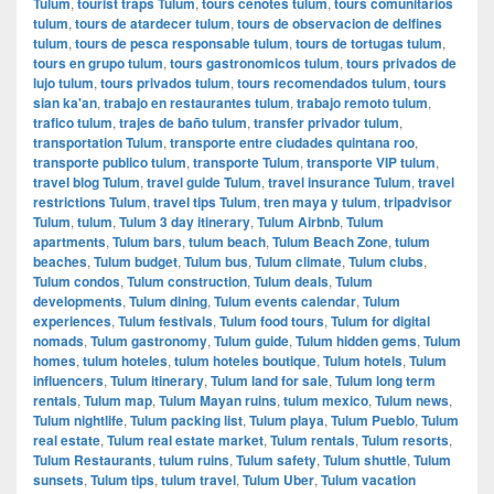
Tulum
,
tourist traps Tulum
,
tours cenotes tulum
,
tours comunitarios
tulum
,
tours de atardecer tulum
,
tours de observacion de delfines
tulum
,
tours de pesca responsable tulum
,
tours de tortugas tulum
,
tours en grupo tulum
,
tours gastronomicos tulum
,
tours privados de
lujo tulum
,
tours privados tulum
,
tours recomendados tulum
,
tours
sian ka'an
,
trabajo en restaurantes tulum
,
trabajo remoto tulum
,
trafico tulum
,
trajes de baño tulum
,
transfer privador tulum
,
transportation Tulum
,
transporte entre ciudades quintana roo
,
transporte publico tulum
,
transporte Tulum
,
transporte VIP tulum
,
travel blog Tulum
,
travel guide Tulum
,
travel insurance Tulum
,
travel
restrictions Tulum
,
travel tips Tulum
,
tren maya y tulum
,
tripadvisor
Tulum
,
tulum
,
Tulum 3 day itinerary
,
Tulum Airbnb
,
Tulum
apartments
,
Tulum bars
,
tulum beach
,
Tulum Beach Zone
,
tulum
beaches
,
Tulum budget
,
Tulum bus
,
Tulum climate
,
Tulum clubs
,
Tulum condos
,
Tulum construction
,
Tulum deals
,
Tulum
developments
,
Tulum dining
,
Tulum events calendar
,
Tulum
experiences
,
Tulum festivals
,
Tulum food tours
,
Tulum for digital
nomads
,
Tulum gastronomy
,
Tulum guide
,
Tulum hidden gems
,
Tulum
homes
,
tulum hoteles
,
tulum hoteles boutique
,
Tulum hotels
,
Tulum
influencers
,
Tulum itinerary
,
Tulum land for sale
,
Tulum long term
rentals
,
Tulum map
,
Tulum Mayan ruins
,
tulum mexico
,
Tulum news
,
Tulum nightlife
,
Tulum packing list
,
Tulum playa
,
Tulum Pueblo
,
Tulum
real estate
,
Tulum real estate market
,
Tulum rentals
,
Tulum resorts
,
Tulum Restaurants
,
tulum ruins
,
Tulum safety
,
Tulum shuttle
,
Tulum
sunsets
,
Tulum tips
,
tulum travel
,
Tulum Uber
,
Tulum vacation