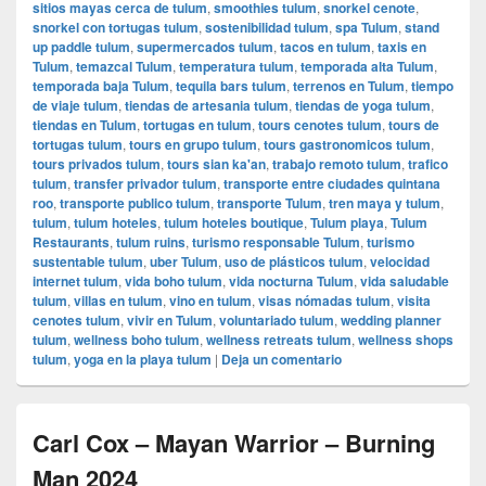
sitios mayas cerca de tulum
,
smoothies tulum
,
snorkel cenote
,
snorkel con tortugas tulum
,
sostenibilidad tulum
,
spa Tulum
,
stand
up paddle tulum
,
supermercados tulum
,
tacos en tulum
,
taxis en
Tulum
,
temazcal Tulum
,
temperatura tulum
,
temporada alta Tulum
,
temporada baja Tulum
,
tequila bars tulum
,
terrenos en Tulum
,
tiempo
de viaje tulum
,
tiendas de artesania tulum
,
tiendas de yoga tulum
,
tiendas en Tulum
,
tortugas en tulum
,
tours cenotes tulum
,
tours de
tortugas tulum
,
tours en grupo tulum
,
tours gastronomicos tulum
,
tours privados tulum
,
tours sian ka'an
,
trabajo remoto tulum
,
trafico
tulum
,
transfer privador tulum
,
transporte entre ciudades quintana
roo
,
transporte publico tulum
,
transporte Tulum
,
tren maya y tulum
,
tulum
,
tulum hoteles
,
tulum hoteles boutique
,
Tulum playa
,
Tulum
Restaurants
,
tulum ruins
,
turismo responsable Tulum
,
turismo
sustentable tulum
,
uber Tulum
,
uso de plásticos tulum
,
velocidad
internet tulum
,
vida boho tulum
,
vida nocturna Tulum
,
vida saludable
tulum
,
villas en tulum
,
vino en tulum
,
visas nómadas tulum
,
visita
cenotes tulum
,
vivir en Tulum
,
voluntariado tulum
,
wedding planner
tulum
,
wellness boho tulum
,
wellness retreats tulum
,
wellness shops
tulum
,
yoga en la playa tulum
|
Deja un comentario
Carl Cox – Mayan Warrior – Burning
Man 2024