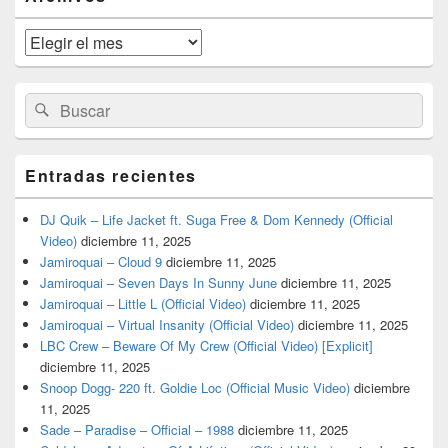
área
de
widget
Archivos
barra
lateral
primaria
Buscar
Buscar
por:
Entradas recientes
DJ Quik – Life Jacket ft. Suga Free & Dom Kennedy (Official
Video)
diciembre 11, 2025
Jamiroquai – Cloud 9
diciembre 11, 2025
Jamiroquai – Seven Days In Sunny June
diciembre 11, 2025
Jamiroquai – Little L (Official Video)
diciembre 11, 2025
Jamiroquai – Virtual Insanity (Official Video)
diciembre 11, 2025
LBC Crew – Beware Of My Crew (Official Video) [Explicit]
diciembre 11, 2025
Snoop Dogg- 220 ft. Goldie Loc (Official Music Video)
diciembre
11, 2025
Sade – Paradise – Official – 1988
diciembre 11, 2025