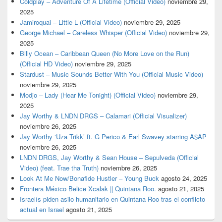
Coldplay – Adventure Of A Lifetime (Official Video)
noviembre 29,
2025
Jamiroquai – Little L (Official Video)
noviembre 29, 2025
George Michael – Careless Whisper (Official Video)
noviembre 29,
2025
Billy Ocean – Caribbean Queen (No More Love on the Run)
(Official HD Video)
noviembre 29, 2025
Stardust – Music Sounds Better With You (Official Music Video)
noviembre 29, 2025
Modjo – Lady (Hear Me Tonight) (Official Video)
noviembre 29,
2025
Jay Worthy & LNDN DRGS – Calamari (Official Visualizer)
noviembre 26, 2025
Jay Worthy ‘Uza Trikk’ ft. G Perico & Earl Swavey starring A$AP
noviembre 26, 2025
LNDN DRGS, Jay Worthy & Sean House – Sepulveda (Official
Video) (feat. Trae tha Truth)
noviembre 26, 2025
Look At Me Now/Bonafide Hustler – Young Buck
agosto 24, 2025
Frontera México Belice Xcalak || Quintana Roo.
agosto 21, 2025
Israelís piden asilo humanitario en Quintana Roo tras el conflicto
actual en Israel
agosto 21, 2025