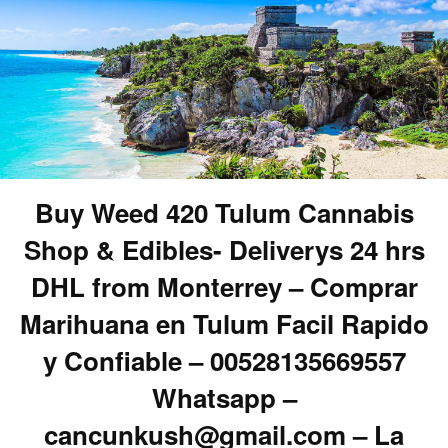
Buy Weed 420 Tulum Cannabis
Shop & Edibles- Deliverys 24 hrs
DHL from Monterrey – Comprar
Marihuana en Tulum Facil Rapido
y Confiable – 00528135669557
Whatsapp –
cancunkush@gmail.com – La