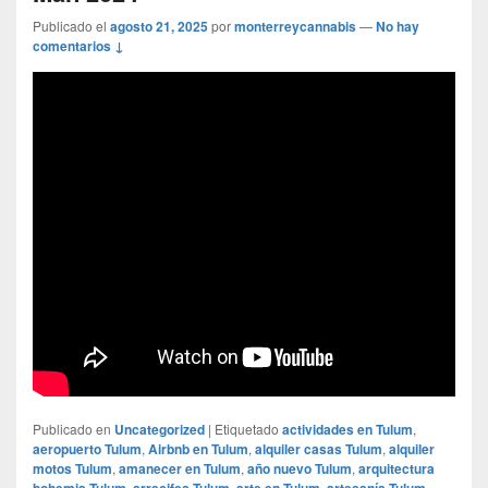
Publicado el
agosto 21, 2025
por
monterreycannabis
—
No hay
comentarios ↓
Publicado en
Uncategorized
|
Etiquetado
actividades en Tulum
,
aeropuerto Tulum
,
Airbnb en Tulum
,
alquiler casas Tulum
,
alquiler
motos Tulum
,
amanecer en Tulum
,
año nuevo Tulum
,
arquitectura
bohemia Tulum
,
arrecifes Tulum
,
arte en Tulum
,
artesanía Tulum
,