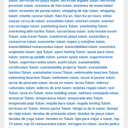
tulum
,
servicios en playa tulum
,
servicios legales tulum
,
servicios
premium tulum
,
sesiones de foto tulum
,
sesiones de maternidad
tulum
,
sesiones de pareja tulum
,
shopping de lujo tulum
,
shopping
tulum
,
shuttle cancun tulum
,
Sian Ka’an
,
Sian Ka’an tours
,
sitios
mayas cerca de tulum
,
smoothies tulum
,
snorkel cenote
,
snorkel
con tortugas tulum
,
snorkeling tours Tulum
,
snorkeling Tulum
,
snorkeling with turtles Tulum
,
socorristas tulum
,
solo female travel
Tulum
,
solo travel Tulum
,
sombreros playa tulum
,
sombrillas y
camastros tulum
,
sommelier tulum
,
sopes y antojitos tulum
,
sostenibilidad restaurantes tulum
,
sostenibilidad tulum
,
souvenirs
originales tulum
,
spa Tulum
,
sport fishing Tulum
,
spots para fotos
tulum
,
stand up paddle tulum
,
sunset spots tulum
,
supermarkets
Tulum
,
supermercados tulum
,
sushi tulum
,
sustainability
certification Tulum
,
sustainability projects Tulum
,
sustainable
fashion Tulum
,
sustainable travel Tulum
,
swimmable beaches Tulum
,
swimming beaches Tulum
,
swimwear tulum
,
tacos al pastor tulum
,
tacos de pescado tulum
,
tacos en tulum
,
tacos Tulum
,
talleres
culturales tulum
,
talleres de arte tulum
,
tarjetas regalo tulum
,
taxi
Tulum
,
taxis en Tulum
,
team building tulum
,
teléfono embajada tulum
,
temazcal Tulum
,
temperatura tulum
,
temporada alta Tulum
,
temporada baja Tulum
,
tequila bars tulum
,
tequila tasting Tulum
,
terrenos en Tulum
,
theme parks Tulum
,
things to do in tulum
,
tiempo
de viaje tulum
,
tiendas de artesania tulum
,
tiendas de playa tulum
,
tiendas de yoga tulum
,
tiendas en Tulum
,
tips para viajar a tulum
,
top
10 tulum
,
top 20 restaurantes tulum
,
tortugas en tulum
,
tourist police