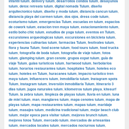
infantil tulum
,
delivery tulum
,
desarrollos condos tulum
,
desayunos
tulum
,
detox retreats tulum
,
digital nomads Tulum
,
diseño
arquitectonico tulum
,
diseño y moda tulum
,
distancia cancun tulum
,
distancia playa del carmen tulum
,
dos ojos
,
dress code tulum
,
ecoturismo tulum
,
emergencias Tulum
,
escuelas en tulum
,
espacios
de cowork tulum
,
estacion tren maya tulum
,
estacionamiento tulum
,
estilo boho chic tulum
,
estudios de yoga tulum
,
eventos en Tulum
,
excursiones arqueologicas tulum
,
excursiones en bicicleta tulum
,
experiencias culinarias tulum
,
farmacias Tulum
,
festivales tulum
,
flora y fauna Tulum
,
food scene tulum
,
food tours tulum
,
food trucks
tulum
,
fotografia de boda tulum
,
fotografia de viaje tulum
,
fotos
tulum
,
glamping tulum
,
gran cenote
,
grupos expat tulum
,
guía de
viaje Tulum
,
guias turisticos tulum
,
hartwood tulum
,
herbolarios
tulum
,
horarios restaurantes tulum
,
hospitales Tulum
,
hoteles eco
tulum
,
hoteles en Tulum
,
huracanes tulum
,
impacto turistico tren
maya tulum
,
Influencers tulum
,
inmobiliaria tulum
,
Instagram spots
Tulum
,
instagram tulum
,
inversión inmobiliaria Tulum
,
itinerario 3
dias tulum
,
jugos naturales tulum
,
kilometros tulum playa
,
kitesurf
Tulum
,
la zebra tulum
,
limpieza de playas tulum
,
lluvia en tulum
,
luna
de miel tulum
,
man
,
manglares tulum
,
mapa cenotes tulum
,
mapa de
playas tulum
,
mapa restaurantes tulum
,
mapas tulum
,
maridaje
tulum
,
masajes tulum
,
medicina tradicional tulum
,
mejor beach club
tulum
,
mejor epoca para visitar tulum
,
mejores brunch tulum
,
mejores fotos Tulum
,
mercado tulum
,
mercados de artesanias
tulum
,
mercados locales tulum
,
mercados nocturnos tulum
,