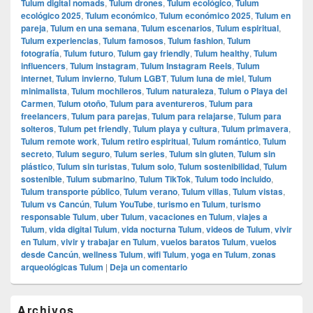
Tulum digital nomads
,
Tulum drones
,
Tulum ecológico
,
Tulum
ecológico 2025
,
Tulum económico
,
Tulum económico 2025
,
Tulum en
pareja
,
Tulum en una semana
,
Tulum escenarios
,
Tulum espiritual
,
Tulum experiencias
,
Tulum famosos
,
Tulum fashion
,
Tulum
fotografía
,
Tulum futuro
,
Tulum gay friendly
,
Tulum healthy
,
Tulum
influencers
,
Tulum instagram
,
Tulum Instagram Reels
,
Tulum
internet
,
Tulum invierno
,
Tulum LGBT
,
Tulum luna de miel
,
Tulum
minimalista
,
Tulum mochileros
,
Tulum naturaleza
,
Tulum o Playa del
Carmen
,
Tulum otoño
,
Tulum para aventureros
,
Tulum para
freelancers
,
Tulum para parejas
,
Tulum para relajarse
,
Tulum para
solteros
,
Tulum pet friendly
,
Tulum playa y cultura
,
Tulum primavera
,
Tulum remote work
,
Tulum retiro espiritual
,
Tulum romántico
,
Tulum
secreto
,
Tulum seguro
,
Tulum series
,
Tulum sin gluten
,
Tulum sin
plástico
,
Tulum sin turistas
,
Tulum solo
,
Tulum sostenibilidad
,
Tulum
sostenible
,
Tulum submarino
,
Tulum TikTok
,
Tulum todo incluido
,
Tulum transporte público
,
Tulum verano
,
Tulum villas
,
Tulum vistas
,
Tulum vs Cancún
,
Tulum YouTube
,
turismo en Tulum
,
turismo
responsable Tulum
,
uber Tulum
,
vacaciones en Tulum
,
viajes a
Tulum
,
vida digital Tulum
,
vida nocturna Tulum
,
videos de Tulum
,
vivir
en Tulum
,
vivir y trabajar en Tulum
,
vuelos baratos Tulum
,
vuelos
desde Cancún
,
wellness Tulum
,
wifi Tulum
,
yoga en Tulum
,
zonas
arqueológicas Tulum
|
Deja un comentario
El
Archivos