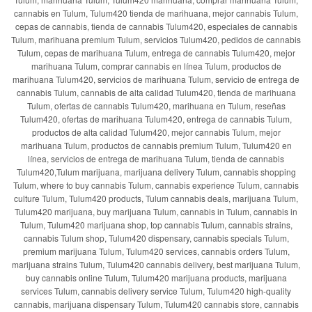
cannabis en Tulum, Tulum420 tienda de marihuana, mejor cannabis Tulum,
cepas de cannabis, tienda de cannabis Tulum420, especiales de cannabis
Tulum, marihuana premium Tulum, servicios Tulum420, pedidos de cannabis
Tulum, cepas de marihuana Tulum, entrega de cannabis Tulum420, mejor
marihuana Tulum, comprar cannabis en línea Tulum, productos de
marihuana Tulum420, servicios de marihuana Tulum, servicio de entrega de
cannabis Tulum, cannabis de alta calidad Tulum420, tienda de marihuana
Tulum, ofertas de cannabis Tulum420, marihuana en Tulum, reseñas
Tulum420, ofertas de marihuana Tulum420, entrega de cannabis Tulum,
productos de alta calidad Tulum420, mejor cannabis Tulum, mejor
marihuana Tulum, productos de cannabis premium Tulum, Tulum420 en
línea, servicios de entrega de marihuana Tulum, tienda de cannabis
Tulum420,Tulum marijuana, marijuana delivery Tulum, cannabis shopping
Tulum, where to buy cannabis Tulum, cannabis experience Tulum, cannabis
culture Tulum, Tulum420 products, Tulum cannabis deals, marijuana Tulum,
Tulum420 marijuana, buy marijuana Tulum, cannabis in Tulum, cannabis in
Tulum, Tulum420 marijuana shop, top cannabis Tulum, cannabis strains,
cannabis Tulum shop, Tulum420 dispensary, cannabis specials Tulum,
premium marijuana Tulum, Tulum420 services, cannabis orders Tulum,
marijuana strains Tulum, Tulum420 cannabis delivery, best marijuana Tulum,
buy cannabis online Tulum, Tulum420 marijuana products, marijuana
services Tulum, cannabis delivery service Tulum, Tulum420 high-quality
cannabis, marijuana dispensary Tulum, Tulum420 cannabis store, cannabis