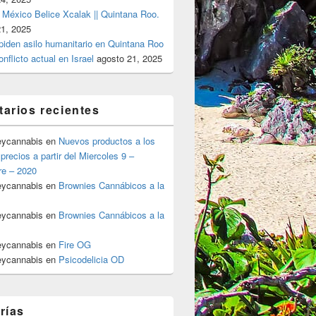
 México Belice Xcalak || Quintana Roo.
21, 2025
 piden asilo humanitario en Quintana Roo
onflicto actual en Israel
agosto 21, 2025
arios recientes
eycannabis
en
Nuevos productos a los
precios a partir del Miercoles 9 –
re – 2020
eycannabis
en
Brownies Cannábicos a la
eycannabis
en
Brownies Cannábicos a la
eycannabis
en
Fire OG
eycannabis
en
Psicodelicia OD
rías