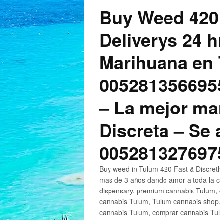
Buy Weed 420
Deliverys 24 
Marihuana en 
005281356695
– La mejor ma
Discreta – Se
005281327697
Buy weed in Tulum 420 Fast & Discret
mas de 3 años dando amor a toda la c
dispensary, premium cannabis Tulum, c
cannabis Tulum, Tulum cannabis shop,
cannabis Tulum, comprar cannabis Tul