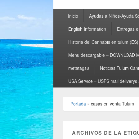
Menú
Inicio
Ayudas a Niños-Ayuda So
principal
English Information
Entregas e
Historia del Cannabis en tulum (ES)
Menu descargable – DOWNLOAD 
metatags8
Noticias Tulum Can
USA Service – USPS mail deliverys 
Portada
»
casas en venta Tulum
ARCHIVOS DE LA ETIQ