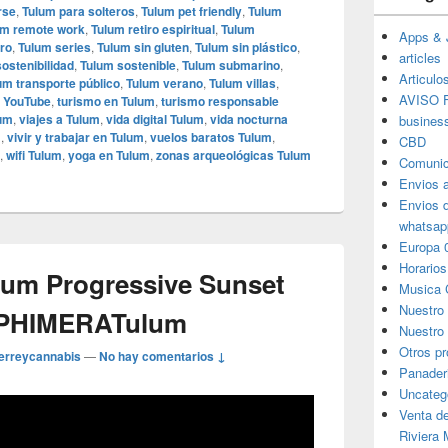
rse
,
Tulum para solteros
,
Tulum pet friendly
,
Tulum
um remote work
,
Tulum retiro espiritual
,
Tulum
Apps & 
ro
,
Tulum series
,
Tulum sin gluten
,
Tulum sin plástico
,
articles
ostenibilidad
,
Tulum sostenible
,
Tulum submarino
,
Articulo
um transporte público
,
Tulum verano
,
Tulum villas
,
AVISO F
 YouTube
,
turismo en Tulum
,
turismo responsable
lum
,
viajes a Tulum
,
vida digital Tulum
,
vida nocturna
busines
m
,
vivir y trabajar en Tulum
,
vuelos baratos Tulum
,
CBD
,
wifi Tulum
,
yoga en Tulum
,
zonas arqueológicas Tulum
Comunic
Envios 
Envios 
whatsap
Europa 
Horarios
lum Progressive Sunset
Musica 
Nuestro
EPHIMERATulum‬
Nuestro 
Otros p
erreycannabis
—
No hay comentarios ↓
Panader
Uncateg
Venta d
Riviera