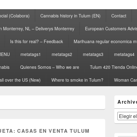
cial (Colabora)
Cannabis history in Tulum (EN)
Contact
n Monterrey, NL – Deliverys Monterrey
European Customers Adv
Is this for real? – Feedback
Marihuana regular economica m
MENU
metatags1
metatags2
metatags3
metatags4
nabis
Quienes Somos – Who we are
Tulum 420 Tienda Onlin
all over the US (New)
Where to smoke in Tulum?
Woman Can
El
Archiv
área
de
widget
Archivos
barra
lateral
UETA:
CASAS EN VENTA TULUM
primaria