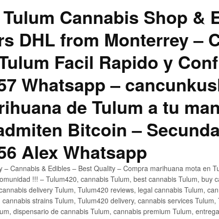
 Tulum Cannabis Shop & E
hrs DHL from Monterrey –
Tulum Facil Rapido y Conf
57 Whatsapp – cancunku
rihuana de Tulum a tu man
 admiten Bitcoin – Secunda
56 Alex Whatsapp
ly – Cannabis & Edibles – Best Quality – Compra marihuana mota en Tu
omunidad !!! – Tulum420, cannabis Tulum, best cannabis Tulum, buy 
annabis delivery Tulum, Tulum420 reviews, legal cannabis Tulum, cann
 cannabis strains Tulum, Tulum420 delivery, cannabis services Tulum,
um, dispensario de cannabis Tulum, cannabis premium Tulum, entreg