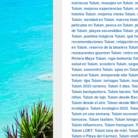
mariscos Tulum
,
masajes en Tulum
,
m
Tulum
,
mejores experiencias Tulum
,
m
hoteles Tulum
,
mejores vistas Tulum
,
Tulum
,
navidad en Tulum
,
nuevos hote
películas en Tulum
,
pesca en Tulum
,
p
de Tulum
,
playas escondidas Tulum
,
p
Tulum
,
pueblos mágicos Tulum
,
qué h
recomendaciones Tulum
,
relajación e
en Tulum
,
reserva de la biosfera Tulu
restaurantes gourmet Tulum
,
retiro e
Riviera Maya Tulum
,
ropa bohemia Tu
salud en Tulum
,
scooters Tulum
,
segur
Tulum
,
souvenirs Tulum
,
spas en Tulu
temazcal Tulum
,
temporada alta Tulu
Tulum
,
tips Tulum
,
tortugas Tulum
,
tou
Tulum 2025 turismo
,
Tulum 3 días
,
Tul
Tulum backpackers
,
Tulum barato
,
Tu
niños
,
Tulum de lujo
,
Tulum desde Bac
Tulum desde el aire
,
Tulum desde Mér
ecológico
,
Tulum ecológico 2025
,
Tul
Tulum en una semana
,
Tulum escenar
famosos
,
Tulum fashion
,
Tulum fotogra
Tulum influencers
,
Tulum instagram
,
T
Tulum LGBT
,
Tulum luna de miel
,
Tulu
Tulum o Playa del Carmen
,
Tulum oto