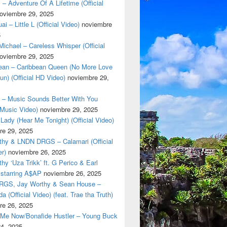
 – Adventure Of A Lifetime (Official
oviembre 29, 2025
i – Little L (Official Video)
noviembre
5
ichael – Careless Whisper (Official
oviembre 29, 2025
cean – Caribbean Queen (No More Love
un) (Official HD Video)
noviembre 29,
t – Music Sounds Better With You
l Music Video)
noviembre 29, 2025
Lady (Hear Me Tonight) (Official Video)
re 29, 2025
thy & LNDN DRGS – Calamari (Official
er)
noviembre 26, 2025
hy ‘Uza Trikk’ ft. G Perico & Earl
starring A$AP
noviembre 26, 2025
GS, Jay Worthy & Sean House –
a (Official Video) (feat. Trae tha Truth)
re 26, 2025
 Me Now/Bonafide Hustler – Young Buck
24, 2025