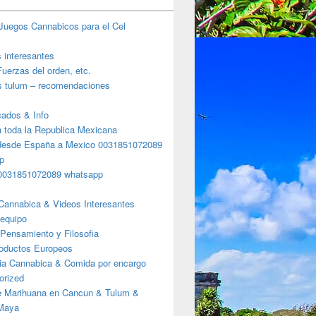
Juegos Cannabicos para el Cel
s interesantes
uerzas del orden, etc.
s tulum – recomendaciones
ados & Info
a toda la Republica Mexicana
desde España a Mexico 0031851072089
p
0031851072089 whatsapp
Cannabica & Videos Interesantes
 equipo
Pensamiento y Filosofia
roductos Europeos
ia Cannabica & Comida por encargo
orized
e Marihuana en Cancun & Tulum &
 Maya