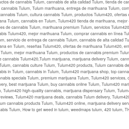
ctos de cannabis Tulum, cannabis de alta calidad Tulum, tienda de c
de cannabis Tulum, Tulum marihuana, entrega de marihuana Tulum, co
cannabis Tulum, cultura cannabis Tulum, productos Tulum420, ofertas
na Tulum, cannabis en Tulum, Tulum420 tienda de marihuana, mejor 
les de cannabis Tulum, marihuana premium Tulum, servicios Tulum420
abis Tulum420, mejor marihuana Tulum, comprar cannabis en línea Tu
m, servicio de entrega de cannabis Tulum, cannabis de alta calidad 
ana en Tulum, reseñas Tulum420, ofertas de marihuana Tulum420, en
s Tulum, mejor marihuana Tulum, productos de cannabis premium Tulum
e cannabis Tulum420,Tulum marijuana, marijuana delivery Tulum, cann
Tulum, cannabis culture Tulum, Tulum420 products, Tulum cannabis d
bis in Tulum, cannabis in Tulum, Tulum420 marijuana shop, top cannab
nabis specials Tulum, premium marijuana Tulum, Tulum420 services, 
very, best marijuana Tulum, buy cannabis online Tulum, Tulum420 mari
m, Tulum420 high-quality cannabis, marijuana dispensary Tulum, Tulum
eviews, Tulum420 marijuana deals, cannabis Tulum delivery, Tulum420 
ium cannabis products Tulum, Tulum420 online, marijuana delivery se
abis Tulum, How to get weed in tulum, weedmaps tulum, 420 tulum, 