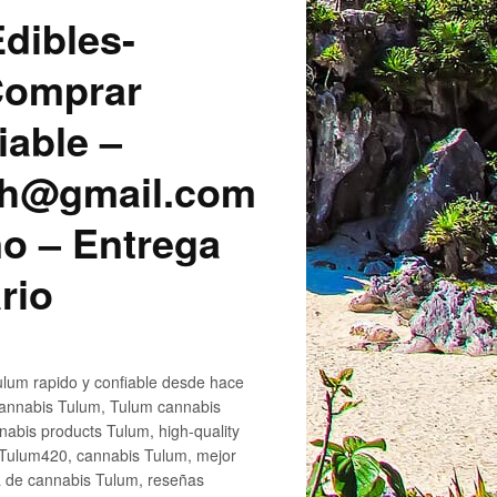
dibles-
 Comprar
iable –
sh@gmail.com
o – Entrega
rio
lum rapido y confiable desde hace
cannabis Tulum, Tulum cannabis
abis products Tulum, high-quality
 Tulum420, cannabis Tulum, mejor
a de cannabis Tulum, reseñas