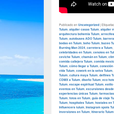
Publicado en
Uncategorized
|
Etiqueta
Tulum
,
alquiler casas Tulum
,
alquiler
arquitectura bohemia Tulum
,
arrecife
Tulum
,
autobuses ADO Tulum
,
barrera
bodas en Tulum
,
boho Tulum
,
buceo T
Burning Man 2024
,
carretera a Tulum
,
celebridades en Tulum
,
cenotes en Tu
ceviche Tulum
,
chamán en Tulum
,
cli
comida callejera Tulum
,
comida mexic
Tulum
,
cómo llegar a Tulum
,
conexión 
vida Tulum
,
cowork en la selva Tulum
,
Tulum
,
cultura maya Tulum
,
delfines 
CDMX a Tulum
,
diseño Tulum
,
eco hot
Tulum
,
escape espiritual Tulum
,
estilo
eventos en Tulum
,
excursiones desde
experiencias únicas Tulum
,
farmacias
Tulum
,
fotos en Tulum
,
guía de viaje T
Tulum
,
hospitales Tulum
,
hostales en 
Influencers tulum
,
Instagram spots T
inversiones en Tulum
,
itinerario Tulum