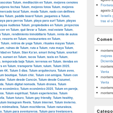
ascotas Tulum
,
meditación en Tulum
,
mejores cenotes
Frontera
ejores fechas Tulum
,
mejores fotos Tulum
,
mejores
agosto 
mercado local Tulum
,
moda Tulum
,
nado con delfines
Israelís
les Tulum
,
paddle board Tulum
,
paquetes a Tulum
,
laya para perros Tulum
,
playa para surf Tulum
,
playas
tras el c
layas nudistas Tulum
,
propiedades en Tulum
,
proyectos
acer en Tulum
,
qué llevar a Tulum
,
real estate Tulum
,
n Tulum
,
rendimiento inmobiliario Tulum
,
renta de autos
m
,
resorts en Tulum
,
restaurantes en Tulum
,
Coment
n Tulum
,
retiros de yoga Tulum
,
rituales mayas Tulum
,
lum
,
ruinas de Tulum
,
ruta a Tulum
,
ruta maya Tulum
,
monterr
idad en Tulum
,
Sian Ka’an
,
smart living Tulum
,
snorkel
mejores 
m
,
sunset en Tulum
,
tacos Tulum
,
taxis en Tulum
,
Diciemb
m
,
temporada baja Tulum
,
terrenos en Tulum
,
tiendas en
rs en Tulum
,
transporte Tulum
,
tulum
,
Tulum 2025
,
monterr
um 4K
,
Tulum 5 días
,
Tulum arquitectura
,
Tulum aves
,
Venta
lum boutique
,
Tulum chic
,
Tulum con amigos
,
Tulum con
monterr
alar
,
Tulum desde Cancún
,
Tulum desde Cozumel
,
Venta
ida
,
Tulum digital nomads
,
Tulum drones
,
Tulum
monterr
um económico
,
Tulum económico 2025
,
Tulum en pareja
,
monterr
ios
,
Tulum espiritual
,
Tulum experiencias
,
Tulum
fía
,
Tulum futuro
,
Tulum gay friendly
,
Tulum healthy
,
ulum Instagram Reels
,
Tulum internet
,
Tulum invierno
,
m minimalista
,
Tulum mochileros
,
Tulum naturaleza
,
Catego
ño
,
Tulum para aventureros
,
Tulum para freelancers
,