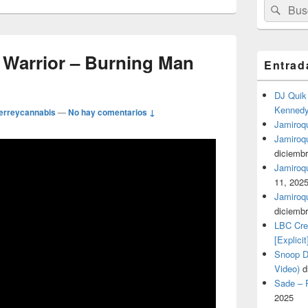
Buscar
Busc
por:
 Warrior – Burning Man
Entrad
DJ Quik 
Kennedy 
erreycannabis
—
No hay comentarios ↓
Jamiroqu
Jamiroq
diciembr
Jamiroqua
11, 202
Jamiroqu
diciembr
LBC Cre
[Explicit
Snoop Do
Video)
d
Sade – P
2025