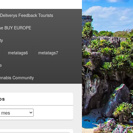
por:
Deliverys Feedback Tourists
ise BUY EUROPE
ty
metatags6
metatags7
e
nabis Community
os