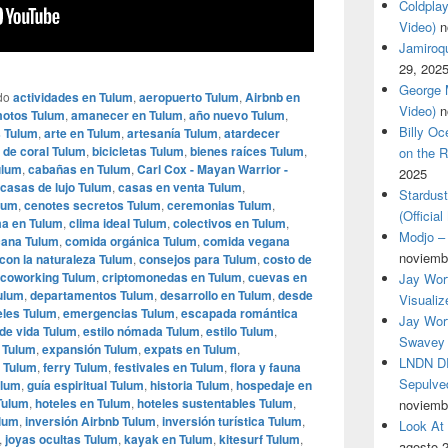
Coldplay
Video)
n
Jamiroqua
29, 202
George M
do
actividades en Tulum
,
aeropuerto Tulum
,
Airbnb en
Video)
n
 motos Tulum
,
amanecer en Tulum
,
año nuevo Tulum
,
Billy O
s Tulum
,
arte en Tulum
,
artesanía Tulum
,
atardecer
 de coral Tulum
,
bicicletas Tulum
,
bienes raíces Tulum
,
on the R
ulum
,
cabañas en Tulum
,
Carl Cox - Mayan Warrior -
2025
casas de lujo Tulum
,
casas en venta Tulum
,
Stardus
lum
,
cenotes secretos Tulum
,
ceremonias Tulum
,
(Officia
ma en Tulum
,
clima ideal Tulum
,
colectivos en Tulum
,
Modjo – 
ana Tulum
,
comida orgánica Tulum
,
comida vegana
noviemb
con la naturaleza Tulum
,
consejos para Tulum
,
costo de
coworking Tulum
,
criptomonedas en Tulum
,
cuevas en
Jay Wor
Tulum
,
departamentos Tulum
,
desarrollo en Tulum
,
desde
Visualiz
eles Tulum
,
emergencias Tulum
,
escapada romántica
Jay Wort
 de vida Tulum
,
estilo nómada Tulum
,
estilo Tulum
,
Swavey 
 Tulum
,
expansión Tulum
,
expats en Tulum
,
LNDN DR
 Tulum
,
ferry Tulum
,
festivales en Tulum
,
flora y fauna
Sepulved
ulum
,
guía espiritual Tulum
,
historia Tulum
,
hospedaje en
Tulum
,
hoteles en Tulum
,
hoteles sustentables Tulum
,
noviemb
ulum
,
inversión Airbnb Tulum
,
inversión turística Tulum
,
Look At
,
joyas ocultas Tulum
,
kayak en Tulum
,
kitesurf Tulum
,
agosto 