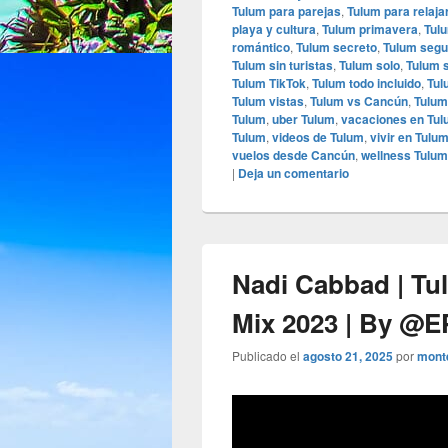
Tulum para parejas
,
Tulum para relaja
playa y cultura
,
Tulum primavera
,
Tul
romántico
,
Tulum secreto
,
Tulum segu
Tulum sin turistas
,
Tulum solo
,
Tulum s
Tulum TikTok
,
Tulum todo incluido
,
Tul
Tulum vistas
,
Tulum vs Cancún
,
Tulum
Tulum
,
uber Tulum
,
vacaciones en Tu
Tulum
,
videos de Tulum
,
vivir en Tulu
vuelos desde Cancún
,
wellness Tulum
|
Deja un comentario
Nadi Cabbad | Tu
Mix 2023 | By ‪@
Publicado el
agosto 21, 2025
por
mont