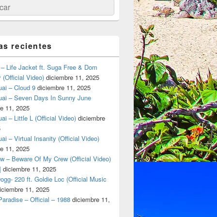
ar
as recientes
– Life Jacket ft. Suga Free & Dom
(Official Video)
diciembre 11, 2025
ai – Cloud 9
diciembre 11, 2025
uai – Seven Days In Sunny June
e 11, 2025
i – Little L (Official Video)
diciembre
5
ai – Virtual Insanity (Official Video)
e 11, 2025
w – Beware Of My Crew (Official Video)
]
diciembre 11, 2025
gg- 220 ft. Goldie Loc (Official Music
iciembre 11, 2025
aradise – Official – 1988
diciembre 11,