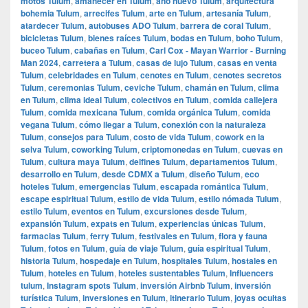
motos Tulum
,
amanecer en Tulum
,
año nuevo Tulum
,
arquitectura
bohemia Tulum
,
arrecifes Tulum
,
arte en Tulum
,
artesanía Tulum
,
atardecer Tulum
,
autobuses ADO Tulum
,
barrera de coral Tulum
,
bicicletas Tulum
,
bienes raíces Tulum
,
bodas en Tulum
,
boho Tulum
,
buceo Tulum
,
cabañas en Tulum
,
Carl Cox - Mayan Warrior - Burning
Man 2024
,
carretera a Tulum
,
casas de lujo Tulum
,
casas en venta
Tulum
,
celebridades en Tulum
,
cenotes en Tulum
,
cenotes secretos
Tulum
,
ceremonias Tulum
,
ceviche Tulum
,
chamán en Tulum
,
clima
en Tulum
,
clima ideal Tulum
,
colectivos en Tulum
,
comida callejera
Tulum
,
comida mexicana Tulum
,
comida orgánica Tulum
,
comida
vegana Tulum
,
cómo llegar a Tulum
,
conexión con la naturaleza
Tulum
,
consejos para Tulum
,
costo de vida Tulum
,
cowork en la
selva Tulum
,
coworking Tulum
,
criptomonedas en Tulum
,
cuevas en
Tulum
,
cultura maya Tulum
,
delfines Tulum
,
departamentos Tulum
,
desarrollo en Tulum
,
desde CDMX a Tulum
,
diseño Tulum
,
eco
hoteles Tulum
,
emergencias Tulum
,
escapada romántica Tulum
,
escape espiritual Tulum
,
estilo de vida Tulum
,
estilo nómada Tulum
,
estilo Tulum
,
eventos en Tulum
,
excursiones desde Tulum
,
expansión Tulum
,
expats en Tulum
,
experiencias únicas Tulum
,
farmacias Tulum
,
ferry Tulum
,
festivales en Tulum
,
flora y fauna
Tulum
,
fotos en Tulum
,
guía de viaje Tulum
,
guía espiritual Tulum
,
historia Tulum
,
hospedaje en Tulum
,
hospitales Tulum
,
hostales en
Tulum
,
hoteles en Tulum
,
hoteles sustentables Tulum
,
Influencers
tulum
,
Instagram spots Tulum
,
inversión Airbnb Tulum
,
inversión
turística Tulum
,
inversiones en Tulum
,
itinerario Tulum
,
joyas ocultas