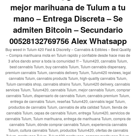
mejor marihuana de Tulum a tu
mano – Entrega Discreta – Se
admiten Bitcoin – Secundario
00528132769756 Alex Whatsapp
Buy weed in Tulum 420 Fast & Discretly – Cannabis & Edibles – Best Quality
– Compra marihuana mota en Tulum rapido y confiable desde hace mas de
3 años dando amor a toda la comunidad !!! – Tulum420, cannabis Tulum,
best cannabis Tulum, buy cannabis Tulum, Tulum cannabis dispensary,
premium cannabis Tulum, cannabis delivery Tulum, Tulum420 reviews, legal
cannabis Tulum, cannabis products Tulum, high-quality cannabis Tulum,
Tulum cannabis shop, cannabis strains Tulum, Tulum420 delivery, cannabis
services Tulum, Tulum420, cannabis Tulum, mejor cannabis Tulum, comprar
cannabis Tulum, dispensario de cannabis Tulum, cannabis premium Tulum,
entrega de cannabis Tulum, reseñas Tulum420, cannabis legal Tulum,
productos de cannabis Tulum, cannabis de alta calidad Tulum, tienda de
cannabis Tulum, cepas de cannabis Tulum, entrega Tulum420, servicios de
cannabis Tulum, Tulum marihuana, entrega de marihuana Tulum, compra de
cannabis Tulum, dónde comprar cannabis Tulum, experiencia cannabis
Tulum, cultura cannabis Tulum, productos Tulum420, ofertas de cannabis
Tulum, marihuana Tulum, Tulum420 marihuana, comprar marihuana Tulum,