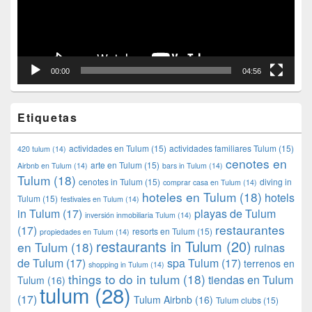
00:00
04:56
Etiquetas
actividades en Tulum
(15)
actividades familiares Tulum
(15)
420 tulum
(14)
cenotes en
arte en Tulum
(15)
Airbnb en Tulum
(14)
bars in Tulum
(14)
Tulum
(18)
cenotes in Tulum
(15)
diving in
comprar casa en Tulum
(14)
hoteles en Tulum
(18)
hotels
Tulum
(15)
festivales en Tulum
(14)
in Tulum
(17)
playas de Tulum
inversión inmobiliaria Tulum
(14)
restaurantes
(17)
resorts en Tulum
(15)
propiedades en Tulum
(14)
restaurants in Tulum
(20)
en Tulum
(18)
ruinas
de Tulum
(17)
spa Tulum
(17)
terrenos en
shopping in Tulum
(14)
things to do in tulum
(18)
tiendas en Tulum
Tulum
(16)
tulum
(28)
(17)
Tulum Airbnb
(16)
Tulum clubs
(15)