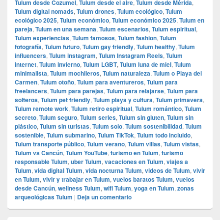
Tulum desde Cozumel
,
Tulum desde el aire
,
Tulum desde Mérida
,
Tulum digital nomads
,
Tulum drones
,
Tulum ecológico
,
Tulum
ecológico 2025
,
Tulum económico
,
Tulum económico 2025
,
Tulum en
pareja
,
Tulum en una semana
,
Tulum escenarios
,
Tulum espiritual
,
Tulum experiencias
,
Tulum famosos
,
Tulum fashion
,
Tulum
fotografía
,
Tulum futuro
,
Tulum gay friendly
,
Tulum healthy
,
Tulum
influencers
,
Tulum instagram
,
Tulum Instagram Reels
,
Tulum
internet
,
Tulum invierno
,
Tulum LGBT
,
Tulum luna de miel
,
Tulum
minimalista
,
Tulum mochileros
,
Tulum naturaleza
,
Tulum o Playa del
Carmen
,
Tulum otoño
,
Tulum para aventureros
,
Tulum para
freelancers
,
Tulum para parejas
,
Tulum para relajarse
,
Tulum para
solteros
,
Tulum pet friendly
,
Tulum playa y cultura
,
Tulum primavera
,
Tulum remote work
,
Tulum retiro espiritual
,
Tulum romántico
,
Tulum
secreto
,
Tulum seguro
,
Tulum series
,
Tulum sin gluten
,
Tulum sin
plástico
,
Tulum sin turistas
,
Tulum solo
,
Tulum sostenibilidad
,
Tulum
sostenible
,
Tulum submarino
,
Tulum TikTok
,
Tulum todo incluido
,
Tulum transporte público
,
Tulum verano
,
Tulum villas
,
Tulum vistas
,
Tulum vs Cancún
,
Tulum YouTube
,
turismo en Tulum
,
turismo
responsable Tulum
,
uber Tulum
,
vacaciones en Tulum
,
viajes a
Tulum
,
vida digital Tulum
,
vida nocturna Tulum
,
videos de Tulum
,
vivir
en Tulum
,
vivir y trabajar en Tulum
,
vuelos baratos Tulum
,
vuelos
desde Cancún
,
wellness Tulum
,
wifi Tulum
,
yoga en Tulum
,
zonas
arqueológicas Tulum
|
Deja un comentario