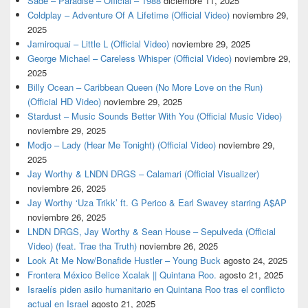
Sade – Paradise – Official – 1988
diciembre 11, 2025
Coldplay – Adventure Of A Lifetime (Official Video)
noviembre 29,
2025
Jamiroquai – Little L (Official Video)
noviembre 29, 2025
George Michael – Careless Whisper (Official Video)
noviembre 29,
2025
Billy Ocean – Caribbean Queen (No More Love on the Run)
(Official HD Video)
noviembre 29, 2025
Stardust – Music Sounds Better With You (Official Music Video)
noviembre 29, 2025
Modjo – Lady (Hear Me Tonight) (Official Video)
noviembre 29,
2025
Jay Worthy & LNDN DRGS – Calamari (Official Visualizer)
noviembre 26, 2025
Jay Worthy ‘Uza Trikk’ ft. G Perico & Earl Swavey starring A$AP
noviembre 26, 2025
LNDN DRGS, Jay Worthy & Sean House – Sepulveda (Official
Video) (feat. Trae tha Truth)
noviembre 26, 2025
Look At Me Now/Bonafide Hustler – Young Buck
agosto 24, 2025
Frontera México Belice Xcalak || Quintana Roo.
agosto 21, 2025
Israelís piden asilo humanitario en Quintana Roo tras el conflicto
actual en Israel
agosto 21, 2025