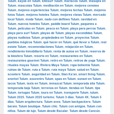
Tulum
,
kayak en Tulum
,
kitesurf Tulum
,
mariscos Tulum
,
masajes en
Tulum
,
mascotas Tulum
,
meditación en Tulum
,
mejores cenotes
Tulum
,
mejores experiencias Tulum
,
mejores fechas Tulum
,
mejores
fotos Tulum
,
mejores hoteles Tulum
,
mejores vistas Tulum
,
mercado
local Tulum
,
moda Tulum
,
nado con delfines Tulum
,
navidad en
Tulum
,
nuevos hoteles Tulum
,
paddle board Tulum
,
paquetes a
Tulum
,
películas en Tulum
,
pesca en Tulum
,
playa para perros Tulum
,
playa para surf Tulum
,
playas de Tulum
,
playas escondidas Tulum
,
playas nudistas Tulum
,
propiedades en Tulum
,
proyectos Tulum
,
pueblos mágicos Tulum
,
qué hacer en Tulum
,
qué llevar a Tulum
,
real
estate Tulum
,
recomendaciones Tulum
,
relajación en Tulum
,
rendimiento inmobiliario Tulum
,
renta de autos en Tulum
,
reserva de
la biosfera Tulum
,
resorts en Tulum
,
restaurantes en Tulum
,
restaurantes gourmet Tulum
,
retiro en Tulum
,
retiros de yoga Tulum
,
rituales mayas Tulum
,
Riviera Maya Tulum
,
ropa bohemia Tulum
,
ruinas de Tulum
,
ruta a Tulum
,
ruta maya Tulum
,
salud en Tulum
,
scooters Tulum
,
seguridad en Tulum
,
Sian Ka’an
,
smart living Tulum
,
snorkel Tulum
,
souvenirs Tulum
,
spas en Tulum
,
sunset en Tulum
,
tacos Tulum
,
taxis en Tulum
,
temazcal Tulum
,
temporada alta Tulum
,
temporada baja Tulum
,
terrenos en Tulum
,
tiendas en Tulum
,
tips
Tulum
,
tortugas Tulum
,
tours en Tulum
,
transporte Tulum
,
tulum
,
Tulum 2025
,
Tulum 2025 turismo
,
Tulum 3 días
,
Tulum 4K
,
Tulum 5
días
,
Tulum arquitectura
,
Tulum aves
,
Tulum backpackers
,
Tulum
barato
,
Tulum boutique
,
Tulum chic
,
Tulum con amigos
,
Tulum con
niños
,
Tulum de lujo
,
Tulum desde Bacalar
,
Tulum desde Cancún
,