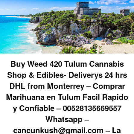
Buy Weed 420 Tulum Cannabis
Shop & Edibles- Deliverys 24 hrs
DHL from Monterrey – Comprar
Marihuana en Tulum Facil Rapido
y Confiable – 00528135669557
Whatsapp –
cancunkush@gmail.com – La