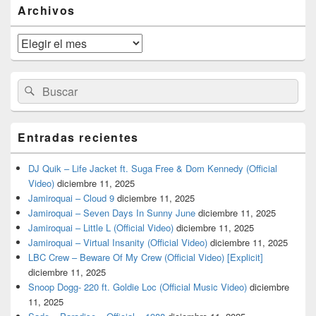
El
Archivos
área
de
widget
Archivos
barra
lateral
primaria
Buscar
Buscar
por:
Entradas recientes
DJ Quik – Life Jacket ft. Suga Free & Dom Kennedy (Official
Video)
diciembre 11, 2025
Jamiroquai – Cloud 9
diciembre 11, 2025
Jamiroquai – Seven Days In Sunny June
diciembre 11, 2025
Jamiroquai – Little L (Official Video)
diciembre 11, 2025
Jamiroquai – Virtual Insanity (Official Video)
diciembre 11, 2025
LBC Crew – Beware Of My Crew (Official Video) [Explicit]
diciembre 11, 2025
Snoop Dogg- 220 ft. Goldie Loc (Official Music Video)
diciembre
11, 2025