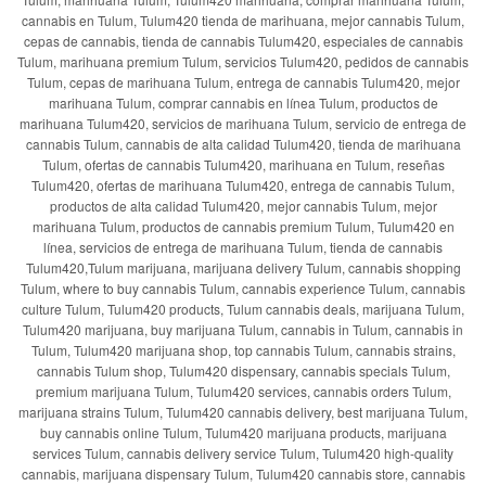
cannabis en Tulum, Tulum420 tienda de marihuana, mejor cannabis Tulum,
cepas de cannabis, tienda de cannabis Tulum420, especiales de cannabis
Tulum, marihuana premium Tulum, servicios Tulum420, pedidos de cannabis
Tulum, cepas de marihuana Tulum, entrega de cannabis Tulum420, mejor
marihuana Tulum, comprar cannabis en línea Tulum, productos de
marihuana Tulum420, servicios de marihuana Tulum, servicio de entrega de
cannabis Tulum, cannabis de alta calidad Tulum420, tienda de marihuana
Tulum, ofertas de cannabis Tulum420, marihuana en Tulum, reseñas
Tulum420, ofertas de marihuana Tulum420, entrega de cannabis Tulum,
productos de alta calidad Tulum420, mejor cannabis Tulum, mejor
marihuana Tulum, productos de cannabis premium Tulum, Tulum420 en
línea, servicios de entrega de marihuana Tulum, tienda de cannabis
Tulum420,Tulum marijuana, marijuana delivery Tulum, cannabis shopping
Tulum, where to buy cannabis Tulum, cannabis experience Tulum, cannabis
culture Tulum, Tulum420 products, Tulum cannabis deals, marijuana Tulum,
Tulum420 marijuana, buy marijuana Tulum, cannabis in Tulum, cannabis in
Tulum, Tulum420 marijuana shop, top cannabis Tulum, cannabis strains,
cannabis Tulum shop, Tulum420 dispensary, cannabis specials Tulum,
premium marijuana Tulum, Tulum420 services, cannabis orders Tulum,
marijuana strains Tulum, Tulum420 cannabis delivery, best marijuana Tulum,
buy cannabis online Tulum, Tulum420 marijuana products, marijuana
services Tulum, cannabis delivery service Tulum, Tulum420 high-quality
cannabis, marijuana dispensary Tulum, Tulum420 cannabis store, cannabis