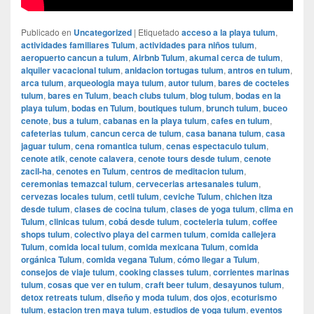
Publicado en
Uncategorized
|
Etiquetado
acceso a la playa tulum
,
actividades familiares Tulum
,
actividades para niños tulum
,
aeropuerto cancun a tulum
,
Airbnb Tulum
,
akumal cerca de tulum
,
alquiler vacacional tulum
,
anidacion tortugas tulum
,
antros en tulum
,
arca tulum
,
arqueologia maya tulum
,
autor tulum
,
bares de cocteles
tulum
,
bares en Tulum
,
beach clubs tulum
,
blog tulum
,
bodas en la
playa tulum
,
bodas en Tulum
,
boutiques tulum
,
brunch tulum
,
buceo
cenote
,
bus a tulum
,
cabanas en la playa tulum
,
cafes en tulum
,
cafeterias tulum
,
cancun cerca de tulum
,
casa banana tulum
,
casa
jaguar tulum
,
cena romantica tulum
,
cenas espectaculo tulum
,
cenote atik
,
cenote calavera
,
cenote tours desde tulum
,
cenote
zacil-ha
,
cenotes en Tulum
,
centros de meditacion tulum
,
ceremonias temazcal tulum
,
cervecerias artesanales tulum
,
cervezas locales tulum
,
cetli tulum
,
ceviche Tulum
,
chichen itza
desde tulum
,
clases de cocina tulum
,
clases de yoga tulum
,
clima en
Tulum
,
clinicas tulum
,
cobá desde tulum
,
cocteleria tulum
,
coffee
shops tulum
,
colectivo playa del carmen tulum
,
comida callejera
Tulum
,
comida local tulum
,
comida mexicana Tulum
,
comida
orgánica Tulum
,
comida vegana Tulum
,
cómo llegar a Tulum
,
consejos de viaje tulum
,
cooking classes tulum
,
corrientes marinas
tulum
,
cosas que ver en tulum
,
craft beer tulum
,
desayunos tulum
,
detox retreats tulum
,
diseño y moda tulum
,
dos ojos
,
ecoturismo
tulum
,
estacion tren maya tulum
,
estudios de yoga tulum
,
eventos