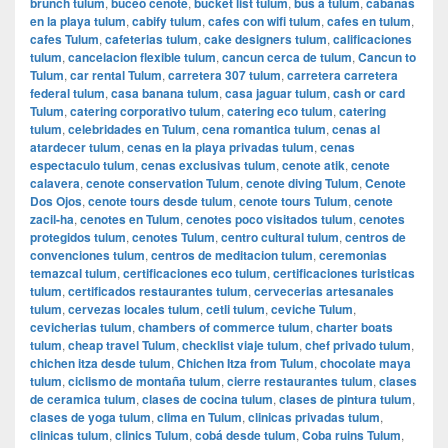
brunch tulum
,
buceo cenote
,
bucket list tulum
,
bus a tulum
,
cabanas
en la playa tulum
,
cabify tulum
,
cafes con wifi tulum
,
cafes en tulum
,
cafes Tulum
,
cafeterias tulum
,
cake designers tulum
,
calificaciones
tulum
,
cancelacion flexible tulum
,
cancun cerca de tulum
,
Cancun to
Tulum
,
car rental Tulum
,
carretera 307 tulum
,
carretera carretera
federal tulum
,
casa banana tulum
,
casa jaguar tulum
,
cash or card
Tulum
,
catering corporativo tulum
,
catering eco tulum
,
catering
tulum
,
celebridades en Tulum
,
cena romantica tulum
,
cenas al
atardecer tulum
,
cenas en la playa privadas tulum
,
cenas
espectaculo tulum
,
cenas exclusivas tulum
,
cenote atik
,
cenote
calavera
,
cenote conservation Tulum
,
cenote diving Tulum
,
Cenote
Dos Ojos
,
cenote tours desde tulum
,
cenote tours Tulum
,
cenote
zacil-ha
,
cenotes en Tulum
,
cenotes poco visitados tulum
,
cenotes
protegidos tulum
,
cenotes Tulum
,
centro cultural tulum
,
centros de
convenciones tulum
,
centros de meditacion tulum
,
ceremonias
temazcal tulum
,
certificaciones eco tulum
,
certificaciones turisticas
tulum
,
certificados restaurantes tulum
,
cervecerias artesanales
tulum
,
cervezas locales tulum
,
cetli tulum
,
ceviche Tulum
,
cevicherias tulum
,
chambers of commerce tulum
,
charter boats
tulum
,
cheap travel Tulum
,
checklist viaje tulum
,
chef privado tulum
,
chichen itza desde tulum
,
Chichen Itza from Tulum
,
chocolate maya
tulum
,
ciclismo de montaña tulum
,
cierre restaurantes tulum
,
clases
de ceramica tulum
,
clases de cocina tulum
,
clases de pintura tulum
,
clases de yoga tulum
,
clima en Tulum
,
clinicas privadas tulum
,
clinicas tulum
,
clinics Tulum
,
cobá desde tulum
,
Coba ruins Tulum
,