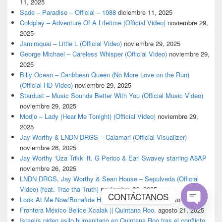
11, 2025
Sade – Paradise – Official – 1988
diciembre 11, 2025
Coldplay – Adventure Of A Lifetime (Official Video)
noviembre 29,
2025
Jamiroquai – Little L (Official Video)
noviembre 29, 2025
George Michael – Careless Whisper (Official Video)
noviembre 29,
2025
Billy Ocean – Caribbean Queen (No More Love on the Run)
(Official HD Video)
noviembre 29, 2025
Stardust – Music Sounds Better With You (Official Music Video)
noviembre 29, 2025
Modjo – Lady (Hear Me Tonight) (Official Video)
noviembre 29,
2025
Jay Worthy & LNDN DRGS – Calamari (Official Visualizer)
noviembre 26, 2025
Jay Worthy ‘Uza Trikk’ ft. G Perico & Earl Swavey starring A$AP
noviembre 26, 2025
LNDN DRGS, Jay Worthy & Sean House – Sepulveda (Official
Video) (feat. Trae tha Truth)
noviembre 26, 2025
CONTÁCTANOS
Look At Me Now/Bonafide Hustler – Young Buck
agosto 24, 2025
Frontera México Belice Xcalak || Quintana Roo.
agosto 21, 2025
Open
Israelís piden asilo humanitario en Quintana Roo tras el conflicto