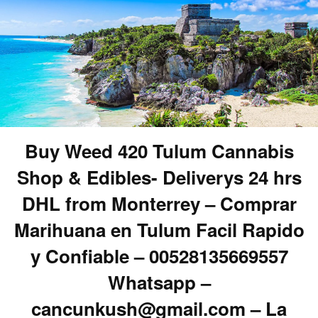
Buy Weed 420 Tulum Cannabis
Shop & Edibles- Deliverys 24 hrs
DHL from Monterrey – Comprar
Marihuana en Tulum Facil Rapido
y Confiable – 00528135669557
Whatsapp –
cancunkush@gmail.com – La