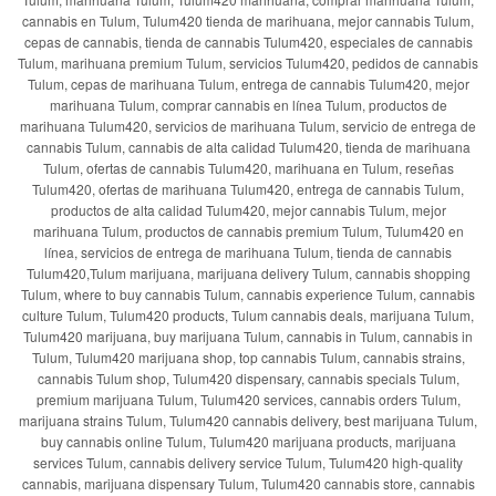
cannabis en Tulum, Tulum420 tienda de marihuana, mejor cannabis Tulum,
cepas de cannabis, tienda de cannabis Tulum420, especiales de cannabis
Tulum, marihuana premium Tulum, servicios Tulum420, pedidos de cannabis
Tulum, cepas de marihuana Tulum, entrega de cannabis Tulum420, mejor
marihuana Tulum, comprar cannabis en línea Tulum, productos de
marihuana Tulum420, servicios de marihuana Tulum, servicio de entrega de
cannabis Tulum, cannabis de alta calidad Tulum420, tienda de marihuana
Tulum, ofertas de cannabis Tulum420, marihuana en Tulum, reseñas
Tulum420, ofertas de marihuana Tulum420, entrega de cannabis Tulum,
productos de alta calidad Tulum420, mejor cannabis Tulum, mejor
marihuana Tulum, productos de cannabis premium Tulum, Tulum420 en
línea, servicios de entrega de marihuana Tulum, tienda de cannabis
Tulum420,Tulum marijuana, marijuana delivery Tulum, cannabis shopping
Tulum, where to buy cannabis Tulum, cannabis experience Tulum, cannabis
culture Tulum, Tulum420 products, Tulum cannabis deals, marijuana Tulum,
Tulum420 marijuana, buy marijuana Tulum, cannabis in Tulum, cannabis in
Tulum, Tulum420 marijuana shop, top cannabis Tulum, cannabis strains,
cannabis Tulum shop, Tulum420 dispensary, cannabis specials Tulum,
premium marijuana Tulum, Tulum420 services, cannabis orders Tulum,
marijuana strains Tulum, Tulum420 cannabis delivery, best marijuana Tulum,
buy cannabis online Tulum, Tulum420 marijuana products, marijuana
services Tulum, cannabis delivery service Tulum, Tulum420 high-quality
cannabis, marijuana dispensary Tulum, Tulum420 cannabis store, cannabis