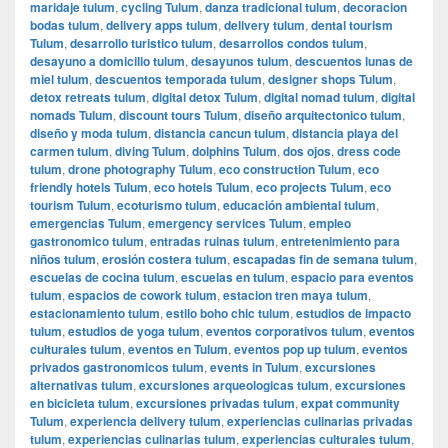
maridaje tulum
,
cycling Tulum
,
danza tradicional tulum
,
decoracion
bodas tulum
,
delivery apps tulum
,
delivery tulum
,
dental tourism
Tulum
,
desarrollo turistico tulum
,
desarrollos condos tulum
,
desayuno a domicilio tulum
,
desayunos tulum
,
descuentos lunas de
miel tulum
,
descuentos temporada tulum
,
designer shops Tulum
,
detox retreats tulum
,
digital detox Tulum
,
digital nomad tulum
,
digital
nomads Tulum
,
discount tours Tulum
,
diseño arquitectonico tulum
,
diseño y moda tulum
,
distancia cancun tulum
,
distancia playa del
carmen tulum
,
diving Tulum
,
dolphins Tulum
,
dos ojos
,
dress code
tulum
,
drone photography Tulum
,
eco construction Tulum
,
eco
friendly hotels Tulum
,
eco hotels Tulum
,
eco projects Tulum
,
eco
tourism Tulum
,
ecoturismo tulum
,
educación ambiental tulum
,
emergencias Tulum
,
emergency services Tulum
,
empleo
gastronomico tulum
,
entradas ruinas tulum
,
entretenimiento para
niños tulum
,
erosión costera tulum
,
escapadas fin de semana tulum
,
escuelas de cocina tulum
,
escuelas en tulum
,
espacio para eventos
tulum
,
espacios de cowork tulum
,
estacion tren maya tulum
,
estacionamiento tulum
,
estilo boho chic tulum
,
estudios de impacto
tulum
,
estudios de yoga tulum
,
eventos corporativos tulum
,
eventos
culturales tulum
,
eventos en Tulum
,
eventos pop up tulum
,
eventos
privados gastronomicos tulum
,
events in Tulum
,
excursiones
alternativas tulum
,
excursiones arqueologicas tulum
,
excursiones
en bicicleta tulum
,
excursiones privadas tulum
,
expat community
Tulum
,
experiencia delivery tulum
,
experiencias culinarias privadas
tulum
,
experiencias culinarias tulum
,
experiencias culturales tulum
,