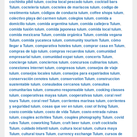
cochinita pibil tulum
,
cocina local pescado tulum
,
cocktail bars
Tulum
,
cocteleria tulum
,
cocteles de mariscos tulum
,
codigo de
vestimenta tulum
,
códigos de conducta tulum
,
coffee shops tulum
,
colectivo playa del carmen tulum
,
colegios tulum
,
comida a
domicilio tulum
,
comida argentina tulum
,
comida callejera Tulum
,
comida fusión tulum
,
comida japonesa tulum
,
comida local tulum
,
comida mexicana Tulum
,
comida orgánica Tulum
,
comida vegana
Tulum
,
comida yucateca tulum
,
community tourism Tulum
,
cómo
llegar a Tulum
,
comparativa hoteles tulum
,
comprar casa en Tulum
,
compras de lujo tulum
,
compras recuerdos tulum
,
comunidad
empresarial tulum
,
comunidad expat tulum
,
concerts Tulum
,
concierge tulum
,
conciertos tulum
,
concursos culinarios tulum
,
conexiones internet tulum
,
congresos tulum
,
consejos de viaje
tulum
,
consejos locales tulum
,
consejos para expatriados tulum
,
conservación cenotes tulum
,
conservation Tulum
,
construccion
sustentable tulum
,
consulados cercanos tulum
,
consultas
comunitarias tulum
,
consumo responsable tulum
,
cooking classes
tulum
,
cooperativas mayas tulum
,
cooperativas tulum
,
coral reef
tours Tulum
,
coral reef Tulum
,
corrientes marinas tulum
,
corrientes
y seguridad tulum
,
cosas que ver en tulum
,
cost of living Tulum
,
costo comida tulum
,
costo de vida Tulum
,
costo entrada ruinas
tulum
,
couples activities Tulum
,
couples photography Tulum
,
covid
rules Tulum
,
coworking Tulum
,
craft beer tulum
,
craft cocktails
Tulum
,
cuidado infantil tulum
,
cultura local tulum
,
cultura maya
Tulum
,
cultural tours Tulum
,
currency exchange Tulum
,
cursos de