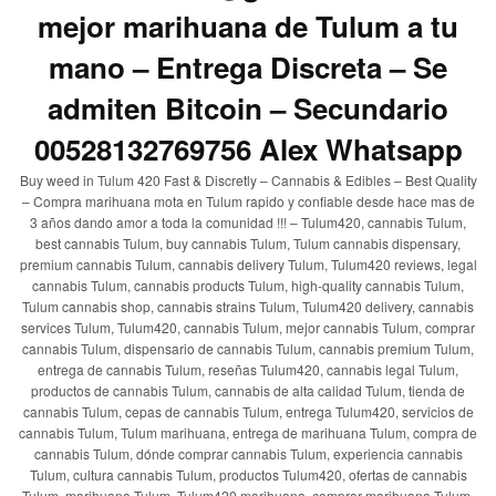
mejor marihuana de Tulum a tu
mano – Entrega Discreta – Se
admiten Bitcoin – Secundario
00528132769756 Alex Whatsapp
Buy weed in Tulum 420 Fast & Discretly – Cannabis & Edibles – Best Quality
– Compra marihuana mota en Tulum rapido y confiable desde hace mas de
3 años dando amor a toda la comunidad !!! – Tulum420, cannabis Tulum,
best cannabis Tulum, buy cannabis Tulum, Tulum cannabis dispensary,
premium cannabis Tulum, cannabis delivery Tulum, Tulum420 reviews, legal
cannabis Tulum, cannabis products Tulum, high-quality cannabis Tulum,
Tulum cannabis shop, cannabis strains Tulum, Tulum420 delivery, cannabis
services Tulum, Tulum420, cannabis Tulum, mejor cannabis Tulum, comprar
cannabis Tulum, dispensario de cannabis Tulum, cannabis premium Tulum,
entrega de cannabis Tulum, reseñas Tulum420, cannabis legal Tulum,
productos de cannabis Tulum, cannabis de alta calidad Tulum, tienda de
cannabis Tulum, cepas de cannabis Tulum, entrega Tulum420, servicios de
cannabis Tulum, Tulum marihuana, entrega de marihuana Tulum, compra de
cannabis Tulum, dónde comprar cannabis Tulum, experiencia cannabis
Tulum, cultura cannabis Tulum, productos Tulum420, ofertas de cannabis
Tulum, marihuana Tulum, Tulum420 marihuana, comprar marihuana Tulum,