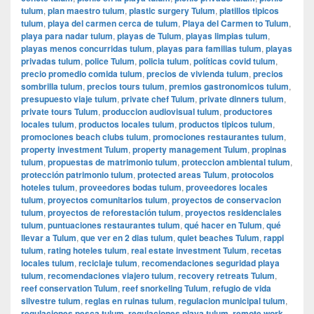
tulum
,
plan maestro tulum
,
plastic surgery Tulum
,
platillos tipicos
tulum
,
playa del carmen cerca de tulum
,
Playa del Carmen to Tulum
,
playa para nadar tulum
,
playas de Tulum
,
playas limpias tulum
,
playas menos concurridas tulum
,
playas para familias tulum
,
playas
privadas tulum
,
police Tulum
,
policia tulum
,
políticas covid tulum
,
precio promedio comida tulum
,
precios de vivienda tulum
,
precios
sombrilla tulum
,
precios tours tulum
,
premios gastronomicos tulum
,
presupuesto viaje tulum
,
private chef Tulum
,
private dinners tulum
,
private tours Tulum
,
produccion audiovisual tulum
,
productores
locales tulum
,
productos locales tulum
,
productos tipicos tulum
,
promociones beach clubs tulum
,
promociones restaurantes tulum
,
property investment Tulum
,
property management Tulum
,
propinas
tulum
,
propuestas de matrimonio tulum
,
proteccion ambiental tulum
,
protección patrimonio tulum
,
protected areas Tulum
,
protocolos
hoteles tulum
,
proveedores bodas tulum
,
proveedores locales
tulum
,
proyectos comunitarios tulum
,
proyectos de conservacion
tulum
,
proyectos de reforestación tulum
,
proyectos residenciales
tulum
,
puntuaciones restaurantes tulum
,
qué hacer en Tulum
,
qué
llevar a Tulum
,
que ver en 2 dias tulum
,
quiet beaches Tulum
,
rappi
tulum
,
rating hoteles tulum
,
real estate investment Tulum
,
recetas
locales tulum
,
reciclaje tulum
,
recomendaciones seguridad playa
tulum
,
recomendaciones viajero tulum
,
recovery retreats Tulum
,
reef conservation Tulum
,
reef snorkeling Tulum
,
refugio de vida
silvestre tulum
,
reglas en ruinas tulum
,
regulacion municipal tulum
,
regulaciones pesca tulum
,
regulaciones playa tulum
,
remote work