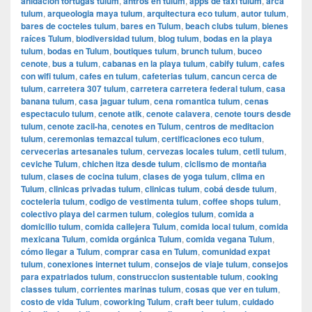
anidacion tortugas tulum
,
antros en tulum
,
apps de taxi tulum
,
arca
tulum
,
arqueologia maya tulum
,
arquitectura eco tulum
,
autor tulum
,
bares de cocteles tulum
,
bares en Tulum
,
beach clubs tulum
,
bienes
raíces Tulum
,
biodiversidad tulum
,
blog tulum
,
bodas en la playa
tulum
,
bodas en Tulum
,
boutiques tulum
,
brunch tulum
,
buceo
cenote
,
bus a tulum
,
cabanas en la playa tulum
,
cabify tulum
,
cafes
con wifi tulum
,
cafes en tulum
,
cafeterias tulum
,
cancun cerca de
tulum
,
carretera 307 tulum
,
carretera carretera federal tulum
,
casa
banana tulum
,
casa jaguar tulum
,
cena romantica tulum
,
cenas
espectaculo tulum
,
cenote atik
,
cenote calavera
,
cenote tours desde
tulum
,
cenote zacil-ha
,
cenotes en Tulum
,
centros de meditacion
tulum
,
ceremonias temazcal tulum
,
certificaciones eco tulum
,
cervecerias artesanales tulum
,
cervezas locales tulum
,
cetli tulum
,
ceviche Tulum
,
chichen itza desde tulum
,
ciclismo de montaña
tulum
,
clases de cocina tulum
,
clases de yoga tulum
,
clima en
Tulum
,
clinicas privadas tulum
,
clinicas tulum
,
cobá desde tulum
,
cocteleria tulum
,
codigo de vestimenta tulum
,
coffee shops tulum
,
colectivo playa del carmen tulum
,
colegios tulum
,
comida a
domicilio tulum
,
comida callejera Tulum
,
comida local tulum
,
comida
mexicana Tulum
,
comida orgánica Tulum
,
comida vegana Tulum
,
cómo llegar a Tulum
,
comprar casa en Tulum
,
comunidad expat
tulum
,
conexiones internet tulum
,
consejos de viaje tulum
,
consejos
para expatriados tulum
,
construccion sustentable tulum
,
cooking
classes tulum
,
corrientes marinas tulum
,
cosas que ver en tulum
,
costo de vida Tulum
,
coworking Tulum
,
craft beer tulum
,
cuidado