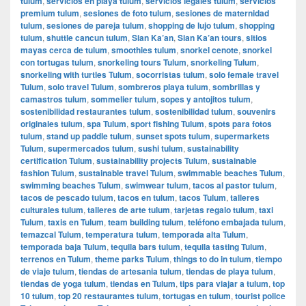
tulum
,
servicios en playa tulum
,
servicios legales tulum
,
servicios
premium tulum
,
sesiones de foto tulum
,
sesiones de maternidad
tulum
,
sesiones de pareja tulum
,
shopping de lujo tulum
,
shopping
tulum
,
shuttle cancun tulum
,
Sian Ka’an
,
Sian Ka’an tours
,
sitios
mayas cerca de tulum
,
smoothies tulum
,
snorkel cenote
,
snorkel
con tortugas tulum
,
snorkeling tours Tulum
,
snorkeling Tulum
,
snorkeling with turtles Tulum
,
socorristas tulum
,
solo female travel
Tulum
,
solo travel Tulum
,
sombreros playa tulum
,
sombrillas y
camastros tulum
,
sommelier tulum
,
sopes y antojitos tulum
,
sostenibilidad restaurantes tulum
,
sostenibilidad tulum
,
souvenirs
originales tulum
,
spa Tulum
,
sport fishing Tulum
,
spots para fotos
tulum
,
stand up paddle tulum
,
sunset spots tulum
,
supermarkets
Tulum
,
supermercados tulum
,
sushi tulum
,
sustainability
certification Tulum
,
sustainability projects Tulum
,
sustainable
fashion Tulum
,
sustainable travel Tulum
,
swimmable beaches Tulum
,
swimming beaches Tulum
,
swimwear tulum
,
tacos al pastor tulum
,
tacos de pescado tulum
,
tacos en tulum
,
tacos Tulum
,
talleres
culturales tulum
,
talleres de arte tulum
,
tarjetas regalo tulum
,
taxi
Tulum
,
taxis en Tulum
,
team building tulum
,
teléfono embajada tulum
,
temazcal Tulum
,
temperatura tulum
,
temporada alta Tulum
,
temporada baja Tulum
,
tequila bars tulum
,
tequila tasting Tulum
,
terrenos en Tulum
,
theme parks Tulum
,
things to do in tulum
,
tiempo
de viaje tulum
,
tiendas de artesania tulum
,
tiendas de playa tulum
,
tiendas de yoga tulum
,
tiendas en Tulum
,
tips para viajar a tulum
,
top
10 tulum
,
top 20 restaurantes tulum
,
tortugas en tulum
,
tourist police