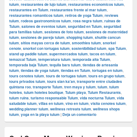
tulum
,
restaurantes de lujo tulum
,
restaurantes economicos tulum
,
restaurantes en Tulum
,
restaurantes frente al mar tulum
,
restaurantes romanticos tulum
,
retiros de yoga Tulum
,
reviews
tulum
,
rodeos gastronomicos tulum
,
rosa negra tulum
,
ruinas de
Tulum
,
salones de eventos tulum
,
seguridad en Tulum
,
seguridad
para familias tulum
,
sesiones de foto tulum
,
sesiones de maternidad
tulum
,
sesiones de pareja tulum
,
shopping tulum
,
shuttle cancun
tulum
,
sitios mayas cerca de tulum
,
smoothies tulum
,
snorkel
cenote
,
snorkel con tortugas tulum
,
sostenibilidad tulum
,
spa Tulum
,
stand up paddle tulum
,
supermercados tulum
,
tacos en tulum
,
temazcal Tulum
,
temperatura tulum
,
temporada alta Tulum
,
temporada baja Tulum
,
tequila bars tulum
,
tiendas de artesania
tulum
,
tiendas de yoga tulum
,
tiendas en Tulum
,
tortugas en tulum
,
tours cenotes tulum
,
tours de tortugas tulum
,
tours en grupo tulum
,
tours privados tulum
,
tours sian ka'an
,
transporte entre ciudades
quintana roo
,
transporte Tulum
,
tren maya y tulum
,
tulum
,
tulum
hoteles
,
tulum hoteles boutique
,
Tulum playa
,
Tulum Restaurants
,
tulum ruins
,
turismo responsable Tulum
,
vida nocturna Tulum
,
vida
saludable tulum
,
villas en tulum
,
vino en tulum
,
visita cenotes tulum
,
wedding planner tulum
,
wellness retreats tulum
,
wellness shops
tulum
,
yoga en la playa tulum
|
Deja un comentario