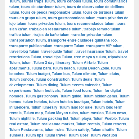
Tulum
,
tourist traps Tulum
,
tours cenotes tulum
,
tours comunitarios
tulum
,
tours de atardecer tulum
,
tours de observacion de delfines
tulum
,
tours de pesca responsable tulum
,
tours de tortugas tulum
,
tours en grupo tulum
,
tours gastronomicos tulum
,
tours privados de
lujo tulum
,
tours privados tulum
,
tours recomendados tulum
,
tours
sian ka'an
,
trabajo en restaurantes tulum
,
trabajo remoto tulum
,
trafico tulum
,
trajes de baño tulum
,
transfer privador tulum
,
transportation Tulum
,
transporte entre ciudades quintana roo
,
transporte publico tulum
,
transporte Tulum
,
transporte VIP tulum
,
travel blog Tulum
,
travel guide Tulum
,
travel insurance Tulum
,
travel
restrictions Tulum
,
travel tips Tulum
,
tren maya y tulum
,
tripadvisor
Tulum
,
tulum
,
Tulum 3 day itinerary
,
Tulum Airbnb
,
Tulum
apartments
,
Tulum bars
,
tulum beach
,
Tulum Beach Zone
,
tulum
beaches
,
Tulum budget
,
Tulum bus
,
Tulum climate
,
Tulum clubs
,
Tulum condos
,
Tulum construction
,
Tulum deals
,
Tulum
developments
,
Tulum dining
,
Tulum events calendar
,
Tulum
experiences
,
Tulum festivals
,
Tulum food tours
,
Tulum for digital
nomads
,
Tulum gastronomy
,
Tulum guide
,
Tulum hidden gems
,
Tulum
homes
,
tulum hoteles
,
tulum hoteles boutique
,
Tulum hotels
,
Tulum
influencers
,
Tulum itinerary
,
Tulum land for sale
,
Tulum long term
rentals
,
Tulum map
,
Tulum Mayan ruins
,
tulum mexico
,
Tulum news
,
Tulum nightlife
,
Tulum packing list
,
Tulum playa
,
Tulum Pueblo
,
Tulum
real estate
,
Tulum real estate market
,
Tulum rentals
,
Tulum resorts
,
Tulum Restaurants
,
tulum ruins
,
Tulum safety
,
Tulum shuttle
,
Tulum
sunsets
,
Tulum tips
,
tulum travel
,
Tulum Uber
,
Tulum vacation