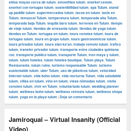
sitios mayas cerca de tulum
,
smoothies tulum
,
snorkel cenote
,
snorkel con tortugas tulum
,
sostenibilidad tulum
,
spa Tulum
,
stand
up paddle tulum
,
supermercados tulum
,
tacos en tulum
,
taxis en
Tulum
,
temazcal Tulum
,
temperatura tulum
,
temporada alta Tulum
,
temporada baja Tulum
,
tequila bars tulum
,
terrenos en Tulum
,
tiempo
de viaje tulum
,
tiendas de artesania tulum
,
tiendas de yoga tulum
,
tiendas en Tulum
,
tortugas en tulum
,
tours cenotes tulum
,
tours de
tortugas tulum
,
tours en grupo tulum
,
tours gastronomicos tulum
,
tours privados tulum
,
tours sian ka'an
,
trabajo remoto tulum
,
trafico
tulum
,
transfer privador tulum
,
transporte entre ciudades quintana
roo
,
transporte publico tulum
,
transporte Tulum
,
tren maya y tulum
,
tulum
,
tulum hoteles
,
tulum hoteles boutique
,
Tulum playa
,
Tulum
Restaurants
,
tulum ruins
,
turismo responsable Tulum
,
turismo
sustentable tulum
,
uber Tulum
,
uso de plásticos tulum
,
velocidad
internet tulum
,
vida boho tulum
,
vida nocturna Tulum
,
vida saludable
tulum
,
villas en tulum
,
vino en tulum
,
visas nómadas tulum
,
visita
cenotes tulum
,
vivir en Tulum
,
voluntariado tulum
,
wedding planner
tulum
,
wellness boho tulum
,
wellness retreats tulum
,
wellness shops
tulum
,
yoga en la playa tulum
|
Deja un comentario
Jamiroquai – Virtual Insanity (Official
Video)