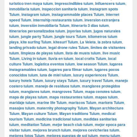
turistico tren maya tulum
,
imprescindibles tulum
,
Influencers tulum
,
inmobiliaria tulum
,
inspeccion sanitaria tulum
,
Instagram spots
Tulum
,
instagram tulum
,
instagrammable places Tulum
,
internet
speed Tulum
,
internship restaurants tulum
,
inversion extranjera
tulum
,
inversión inmobiliaria Tulum
,
itinerario 3 dias tulum
,
itinerarios personalizados tulum
,
joyerias tulum
,
jugos naturales
tulum
,
jungle party Tulum
,
jungle tours Tulum
,
kilometros tulum
playa
,
kite surfing Tulum
,
kitesurf Tulum
,
La Veleta
,
la zebra tulum
,
landing privado tulum
,
legal drone rules Tulum
,
límites de visitantes
tulum
,
limpieza de playas tulum
,
lista de musts tulum
,
live music
Tulum
,
Living in tulum
,
lluvia en tulum
,
local crafts Tulum
,
local
culture Tulum
,
logística eventos tulum
,
low season Tulum
,
lugares
instagramables tulum
,
lugares para filmar tulum
,
lugares pocos
conocidos tulum
,
luna de miel tulum
,
luxury experiences Tulum
,
luxury hotels Tulum
,
luxury stays Tulum
,
luxury travel Tulum
,
manejo
costero tulum
,
manejo de residuos tulum
,
manglares protegidos
tulum
,
manglares tulum
,
mangroves Tulum
,
mapa cenotes tulum
,
mapa de playas tulum
,
mapa restaurantes tulum
,
mapas tulum
,
maridaje tulum
,
marine life Tulum
,
mariscos Tulum
,
markets Tulum
,
masajes tulum
,
maternity photography Tulum
,
Mayan architecture
Tulum
,
Mayan culture Tulum
,
Mayan traditions Tulum
,
medical
tourism Tulum
,
medicina tradicional tulum
,
medidas sanitarias
tulum
,
meditation Tulum
,
mejor beach club tulum
,
mejor epoca para
visitar tulum
,
mejores brunch tulum
,
mejores cevicherias tulum
,
mejores fotos Tulum
,
mejores puestas de sol tulum
,
menu tulum
,