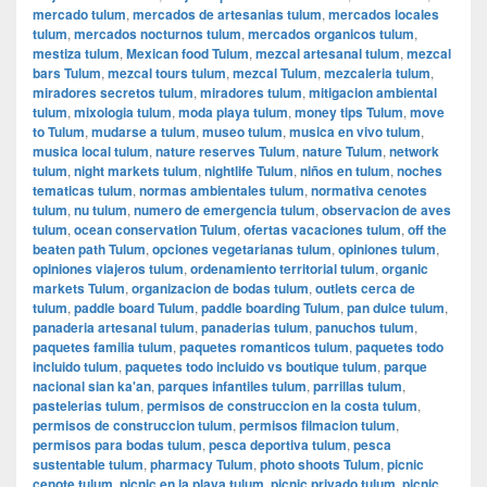
mercado tulum
,
mercados de artesanias tulum
,
mercados locales
tulum
,
mercados nocturnos tulum
,
mercados organicos tulum
,
mestiza tulum
,
Mexican food Tulum
,
mezcal artesanal tulum
,
mezcal
bars Tulum
,
mezcal tours tulum
,
mezcal Tulum
,
mezcaleria tulum
,
miradores secretos tulum
,
miradores tulum
,
mitigacion ambiental
tulum
,
mixologia tulum
,
moda playa tulum
,
money tips Tulum
,
move
to Tulum
,
mudarse a tulum
,
museo tulum
,
musica en vivo tulum
,
musica local tulum
,
nature reserves Tulum
,
nature Tulum
,
network
tulum
,
night markets tulum
,
nightlife Tulum
,
niños en tulum
,
noches
tematicas tulum
,
normas ambientales tulum
,
normativa cenotes
tulum
,
nu tulum
,
numero de emergencia tulum
,
observacion de aves
tulum
,
ocean conservation Tulum
,
ofertas vacaciones tulum
,
off the
beaten path Tulum
,
opciones vegetarianas tulum
,
opiniones tulum
,
opiniones viajeros tulum
,
ordenamiento territorial tulum
,
organic
markets Tulum
,
organizacion de bodas tulum
,
outlets cerca de
tulum
,
paddle board Tulum
,
paddle boarding Tulum
,
pan dulce tulum
,
panaderia artesanal tulum
,
panaderias tulum
,
panuchos tulum
,
paquetes familia tulum
,
paquetes romanticos tulum
,
paquetes todo
incluido tulum
,
paquetes todo incluido vs boutique tulum
,
parque
nacional sian ka'an
,
parques infantiles tulum
,
parrillas tulum
,
pastelerias tulum
,
permisos de construccion en la costa tulum
,
permisos de construccion tulum
,
permisos filmacion tulum
,
permisos para bodas tulum
,
pesca deportiva tulum
,
pesca
sustentable tulum
,
pharmacy Tulum
,
photo shoots Tulum
,
picnic
cenote tulum
,
picnic en la playa tulum
,
picnic privado tulum
,
picnic