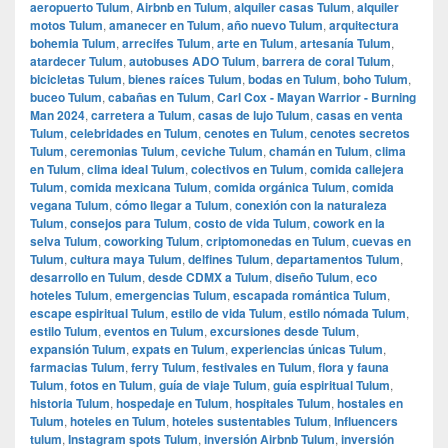
aeropuerto Tulum
,
Airbnb en Tulum
,
alquiler casas Tulum
,
alquiler
motos Tulum
,
amanecer en Tulum
,
año nuevo Tulum
,
arquitectura
bohemia Tulum
,
arrecifes Tulum
,
arte en Tulum
,
artesanía Tulum
,
atardecer Tulum
,
autobuses ADO Tulum
,
barrera de coral Tulum
,
bicicletas Tulum
,
bienes raíces Tulum
,
bodas en Tulum
,
boho Tulum
,
buceo Tulum
,
cabañas en Tulum
,
Carl Cox - Mayan Warrior - Burning
Man 2024
,
carretera a Tulum
,
casas de lujo Tulum
,
casas en venta
Tulum
,
celebridades en Tulum
,
cenotes en Tulum
,
cenotes secretos
Tulum
,
ceremonias Tulum
,
ceviche Tulum
,
chamán en Tulum
,
clima
en Tulum
,
clima ideal Tulum
,
colectivos en Tulum
,
comida callejera
Tulum
,
comida mexicana Tulum
,
comida orgánica Tulum
,
comida
vegana Tulum
,
cómo llegar a Tulum
,
conexión con la naturaleza
Tulum
,
consejos para Tulum
,
costo de vida Tulum
,
cowork en la
selva Tulum
,
coworking Tulum
,
criptomonedas en Tulum
,
cuevas en
Tulum
,
cultura maya Tulum
,
delfines Tulum
,
departamentos Tulum
,
desarrollo en Tulum
,
desde CDMX a Tulum
,
diseño Tulum
,
eco
hoteles Tulum
,
emergencias Tulum
,
escapada romántica Tulum
,
escape espiritual Tulum
,
estilo de vida Tulum
,
estilo nómada Tulum
,
estilo Tulum
,
eventos en Tulum
,
excursiones desde Tulum
,
expansión Tulum
,
expats en Tulum
,
experiencias únicas Tulum
,
farmacias Tulum
,
ferry Tulum
,
festivales en Tulum
,
flora y fauna
Tulum
,
fotos en Tulum
,
guía de viaje Tulum
,
guía espiritual Tulum
,
historia Tulum
,
hospedaje en Tulum
,
hospitales Tulum
,
hostales en
Tulum
,
hoteles en Tulum
,
hoteles sustentables Tulum
,
Influencers
tulum
,
Instagram spots Tulum
,
inversión Airbnb Tulum
,
inversión