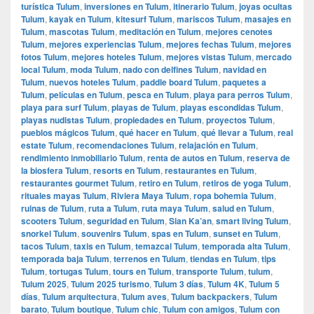
turística Tulum
,
inversiones en Tulum
,
itinerario Tulum
,
joyas ocultas
Tulum
,
kayak en Tulum
,
kitesurf Tulum
,
mariscos Tulum
,
masajes en
Tulum
,
mascotas Tulum
,
meditación en Tulum
,
mejores cenotes
Tulum
,
mejores experiencias Tulum
,
mejores fechas Tulum
,
mejores
fotos Tulum
,
mejores hoteles Tulum
,
mejores vistas Tulum
,
mercado
local Tulum
,
moda Tulum
,
nado con delfines Tulum
,
navidad en
Tulum
,
nuevos hoteles Tulum
,
paddle board Tulum
,
paquetes a
Tulum
,
películas en Tulum
,
pesca en Tulum
,
playa para perros Tulum
,
playa para surf Tulum
,
playas de Tulum
,
playas escondidas Tulum
,
playas nudistas Tulum
,
propiedades en Tulum
,
proyectos Tulum
,
pueblos mágicos Tulum
,
qué hacer en Tulum
,
qué llevar a Tulum
,
real
estate Tulum
,
recomendaciones Tulum
,
relajación en Tulum
,
rendimiento inmobiliario Tulum
,
renta de autos en Tulum
,
reserva de
la biosfera Tulum
,
resorts en Tulum
,
restaurantes en Tulum
,
restaurantes gourmet Tulum
,
retiro en Tulum
,
retiros de yoga Tulum
,
rituales mayas Tulum
,
Riviera Maya Tulum
,
ropa bohemia Tulum
,
ruinas de Tulum
,
ruta a Tulum
,
ruta maya Tulum
,
salud en Tulum
,
scooters Tulum
,
seguridad en Tulum
,
Sian Ka’an
,
smart living Tulum
,
snorkel Tulum
,
souvenirs Tulum
,
spas en Tulum
,
sunset en Tulum
,
tacos Tulum
,
taxis en Tulum
,
temazcal Tulum
,
temporada alta Tulum
,
temporada baja Tulum
,
terrenos en Tulum
,
tiendas en Tulum
,
tips
Tulum
,
tortugas Tulum
,
tours en Tulum
,
transporte Tulum
,
tulum
,
Tulum 2025
,
Tulum 2025 turismo
,
Tulum 3 días
,
Tulum 4K
,
Tulum 5
días
,
Tulum arquitectura
,
Tulum aves
,
Tulum backpackers
,
Tulum
barato
,
Tulum boutique
,
Tulum chic
,
Tulum con amigos
,
Tulum con