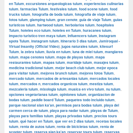
en Tulum
,
excursiones arqueologicas tulum
,
experiencias culinarias
tulum
,
farmacias Tulum
,
festivales tulum
,
food scene tulum
,
food
trucks tulum
,
fotografia de boda tulum
,
fotografia de viaje tulum
,
fotos tulum
,
glamping tulum
,
gran cenote
,
guía de viaje Tulum
,
guias
turisticos tulum
,
hartwood tulum
,
herbolarios tulum
,
hospitales
Tulum
,
hoteles eco tulum
,
hoteles en Tulum
,
huracanes tulum
,
impacto turistico tren maya tulum
,
Influencers tulum
,
Instagram
spots Tulum
,
instagram tulum
,
itinerario 3 dias tulum
,
Jamiroquai -
Virtual Insanity (Official Video)
,
jugos naturales tulum
,
kitesurf
Tulum
,
la zebra tulum
,
lluvia en tulum
,
luna de miel tulum
,
manglares
tulum
,
mapa cenotes tulum
,
mapa de playas tulum
,
mapa
restaurantes tulum
,
mapas tulum
,
maridaje tulum
,
masajes tulum
,
medicina tradicional tulum
,
mejor beach club tulum
,
mejor epoca
para visitar tulum
,
mejores brunch tulum
,
mejores fotos Tulum
,
mercado tulum
,
mercados de artesanias tulum
,
mercados locales
tulum
,
mercados n
,
mercados organicos tulum
,
mestiza tulum
,
mezcaleria tulum
,
mixologia tulum
,
musica en vivo tulum
,
nu tulum
,
opciones vegetarianas tulum
,
opiniones tulum
,
organizacion de
bodas tulum
,
paddle board Tulum
,
paquetes todo incluido tulum
,
parque nacional sian ka'an
,
permisos para bodas tulum
,
playa del
carmen cerca de tulum
,
playa para nadar tulum
,
playas de Tulum
,
playas para familias tulum
,
playas privadas tulum
,
precios tours
tulum
,
qué hacer en Tulum
,
que ver en 2 dias tulum
,
recetas locales
tulum
,
renta de autos tulum
,
renta de bicicletas tulum
,
renta de
scooter tulum
,
reserva sian ka'an
,
reservar tours tulum
,
reservas