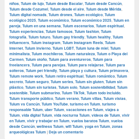
niños
,
Tulum de lujo
,
Tulum desde Bacalar
,
Tulum desde Cancún
,
Tulum desde Cozumel
,
Tulum desde el aire
,
Tulum desde Mérida
,
Tulum digital nomads
,
Tulum drones
,
Tulum ecológico
,
Tulum
ecológico 2025
,
Tulum económico
,
Tulum económico 2025
,
Tulum en
pareja
,
Tulum en una semana
,
Tulum escenarios
,
Tulum espiritual
,
Tulum experiencias
,
Tulum famosos
,
Tulum fashion
,
Tulum
fotografía
,
Tulum futuro
,
Tulum gay friendly
,
Tulum healthy
,
Tulum
influencers
,
Tulum instagram
,
Tulum Instagram Reels
,
Tulum
internet
,
Tulum invierno
,
Tulum LGBT
,
Tulum luna de miel
,
Tulum
minimalista
,
Tulum mochileros
,
Tulum naturaleza
,
Tulum o Playa del
Carmen
,
Tulum otoño
,
Tulum para aventureros
,
Tulum para
freelancers
,
Tulum para parejas
,
Tulum para relajarse
,
Tulum para
solteros
,
Tulum pet friendly
,
Tulum playa y cultura
,
Tulum primavera
,
Tulum remote work
,
Tulum retiro espiritual
,
Tulum romántico
,
Tulum
secreto
,
Tulum seguro
,
Tulum series
,
Tulum sin gluten
,
Tulum sin
plástico
,
Tulum sin turistas
,
Tulum solo
,
Tulum sostenibilidad
,
Tulum
sostenible
,
Tulum submarino
,
Tulum TikTok
,
Tulum todo incluido
,
Tulum transporte público
,
Tulum verano
,
Tulum villas
,
Tulum vistas
,
Tulum vs Cancún
,
Tulum YouTube
,
turismo en Tulum
,
turismo
responsable Tulum
,
uber Tulum
,
vacaciones en Tulum
,
viajes a
Tulum
,
vida digital Tulum
,
vida nocturna Tulum
,
videos de Tulum
,
vivir
en Tulum
,
vivir y trabajar en Tulum
,
vuelos baratos Tulum
,
vuelos
desde Cancún
,
wellness Tulum
,
wifi Tulum
,
yoga en Tulum
,
zonas
arqueológicas Tulum
|
Deja un comentario