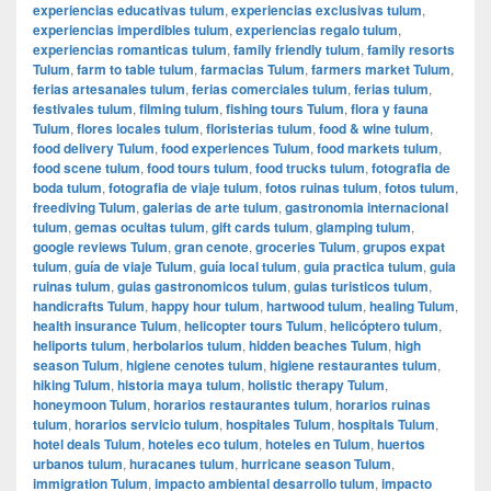
experiencias educativas tulum
,
experiencias exclusivas tulum
,
experiencias imperdibles tulum
,
experiencias regalo tulum
,
experiencias romanticas tulum
,
family friendly tulum
,
family resorts
Tulum
,
farm to table tulum
,
farmacias Tulum
,
farmers market Tulum
,
ferias artesanales tulum
,
ferias comerciales tulum
,
ferias tulum
,
festivales tulum
,
filming tulum
,
fishing tours Tulum
,
flora y fauna
Tulum
,
flores locales tulum
,
floristerias tulum
,
food & wine tulum
,
food delivery Tulum
,
food experiences Tulum
,
food markets tulum
,
food scene tulum
,
food tours tulum
,
food trucks tulum
,
fotografia de
boda tulum
,
fotografia de viaje tulum
,
fotos ruinas tulum
,
fotos tulum
,
freediving Tulum
,
galerias de arte tulum
,
gastronomia internacional
tulum
,
gemas ocultas tulum
,
gift cards tulum
,
glamping tulum
,
google reviews Tulum
,
gran cenote
,
groceries Tulum
,
grupos expat
tulum
,
guía de viaje Tulum
,
guía local tulum
,
guia practica tulum
,
guia
ruinas tulum
,
guias gastronomicos tulum
,
guias turisticos tulum
,
handicrafts Tulum
,
happy hour tulum
,
hartwood tulum
,
healing Tulum
,
health insurance Tulum
,
helicopter tours Tulum
,
helicóptero tulum
,
heliports tulum
,
herbolarios tulum
,
hidden beaches Tulum
,
high
season Tulum
,
higiene cenotes tulum
,
higiene restaurantes tulum
,
hiking Tulum
,
historia maya tulum
,
holistic therapy Tulum
,
honeymoon Tulum
,
horarios restaurantes tulum
,
horarios ruinas
tulum
,
horarios servicio tulum
,
hospitales Tulum
,
hospitals Tulum
,
hotel deals Tulum
,
hoteles eco tulum
,
hoteles en Tulum
,
huertos
urbanos tulum
,
huracanes tulum
,
hurricane season Tulum
,
immigration Tulum
,
impacto ambiental desarrollo tulum
,
impacto