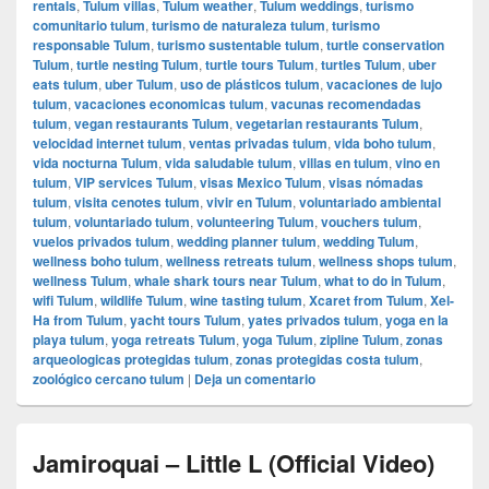
rentals
,
Tulum villas
,
Tulum weather
,
Tulum weddings
,
turismo
comunitario tulum
,
turismo de naturaleza tulum
,
turismo
responsable Tulum
,
turismo sustentable tulum
,
turtle conservation
Tulum
,
turtle nesting Tulum
,
turtle tours Tulum
,
turtles Tulum
,
uber
eats tulum
,
uber Tulum
,
uso de plásticos tulum
,
vacaciones de lujo
tulum
,
vacaciones economicas tulum
,
vacunas recomendadas
tulum
,
vegan restaurants Tulum
,
vegetarian restaurants Tulum
,
velocidad internet tulum
,
ventas privadas tulum
,
vida boho tulum
,
vida nocturna Tulum
,
vida saludable tulum
,
villas en tulum
,
vino en
tulum
,
VIP services Tulum
,
visas Mexico Tulum
,
visas nómadas
tulum
,
visita cenotes tulum
,
vivir en Tulum
,
voluntariado ambiental
tulum
,
voluntariado tulum
,
volunteering Tulum
,
vouchers tulum
,
vuelos privados tulum
,
wedding planner tulum
,
wedding Tulum
,
wellness boho tulum
,
wellness retreats tulum
,
wellness shops tulum
,
wellness Tulum
,
whale shark tours near Tulum
,
what to do in Tulum
,
wifi Tulum
,
wildlife Tulum
,
wine tasting tulum
,
Xcaret from Tulum
,
Xel-
Ha from Tulum
,
yacht tours Tulum
,
yates privados tulum
,
yoga en la
playa tulum
,
yoga retreats Tulum
,
yoga Tulum
,
zipline Tulum
,
zonas
arqueologicas protegidas tulum
,
zonas protegidas costa tulum
,
zoológico cercano tulum
|
Deja un comentario
Jamiroquai – Little L (Official Video)