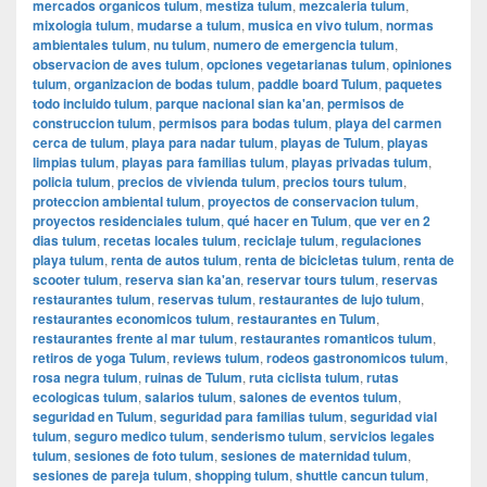
mercados organicos tulum
,
mestiza tulum
,
mezcaleria tulum
,
mixologia tulum
,
mudarse a tulum
,
musica en vivo tulum
,
normas
ambientales tulum
,
nu tulum
,
numero de emergencia tulum
,
observacion de aves tulum
,
opciones vegetarianas tulum
,
opiniones
tulum
,
organizacion de bodas tulum
,
paddle board Tulum
,
paquetes
todo incluido tulum
,
parque nacional sian ka'an
,
permisos de
construccion tulum
,
permisos para bodas tulum
,
playa del carmen
cerca de tulum
,
playa para nadar tulum
,
playas de Tulum
,
playas
limpias tulum
,
playas para familias tulum
,
playas privadas tulum
,
policia tulum
,
precios de vivienda tulum
,
precios tours tulum
,
proteccion ambiental tulum
,
proyectos de conservacion tulum
,
proyectos residenciales tulum
,
qué hacer en Tulum
,
que ver en 2
dias tulum
,
recetas locales tulum
,
reciclaje tulum
,
regulaciones
playa tulum
,
renta de autos tulum
,
renta de bicicletas tulum
,
renta de
scooter tulum
,
reserva sian ka'an
,
reservar tours tulum
,
reservas
restaurantes tulum
,
reservas tulum
,
restaurantes de lujo tulum
,
restaurantes economicos tulum
,
restaurantes en Tulum
,
restaurantes frente al mar tulum
,
restaurantes romanticos tulum
,
retiros de yoga Tulum
,
reviews tulum
,
rodeos gastronomicos tulum
,
rosa negra tulum
,
ruinas de Tulum
,
ruta ciclista tulum
,
rutas
ecologicas tulum
,
salarios tulum
,
salones de eventos tulum
,
seguridad en Tulum
,
seguridad para familias tulum
,
seguridad vial
tulum
,
seguro medico tulum
,
senderismo tulum
,
servicios legales
tulum
,
sesiones de foto tulum
,
sesiones de maternidad tulum
,
sesiones de pareja tulum
,
shopping tulum
,
shuttle cancun tulum
,