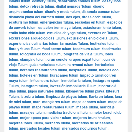
infantil tulum
,
delivery tulum
,
desarrollos condos tulum
,
desayunos
tulum
,
detox retreats tulum
,
digital nomads Tulum
,
diseño
arquitectonico tulum
,
diseño y moda tulum
,
distancia cancun tulum
,
distancia playa del carmen tulum
,
dos ojos
,
dress code tulum
,
ecoturismo tulum
,
emergencias Tulum
,
escuelas en tulum
,
espacios
de cowork tulum
,
estacion tren maya tulum
,
estacionamiento tulum
,
estilo boho chic tulum
,
estudios de yoga tulum
,
eventos en Tulum
,
excursiones arqueologicas tulum
,
excursiones en bicicleta tulum
,
experiencias culinarias tulum
,
farmacias Tulum
,
festivales tulum
,
flora y fauna Tulum
,
food scene tulum
,
food tours tulum
,
food trucks
tulum
,
fotografia de boda tulum
,
fotografia de viaje tulum
,
fotos
tulum
,
glamping tulum
,
gran cenote
,
grupos expat tulum
,
guía de
viaje Tulum
,
guias turisticos tulum
,
hartwood tulum
,
herbolarios
tulum
,
horarios restaurantes tulum
,
hospitales Tulum
,
hoteles eco
tulum
,
hoteles en Tulum
,
huracanes tulum
,
impacto turistico tren
maya tulum
,
Influencers tulum
,
inmobiliaria tulum
,
Instagram spots
Tulum
,
instagram tulum
,
inversión inmobiliaria Tulum
,
itinerario 3
dias tulum
,
jugos naturales tulum
,
kilometros tulum playa
,
kitesurf
Tulum
,
la zebra tulum
,
limpieza de playas tulum
,
lluvia en tulum
,
luna
de miel tulum
,
man
,
manglares tulum
,
mapa cenotes tulum
,
mapa de
playas tulum
,
mapa restaurantes tulum
,
mapas tulum
,
maridaje
tulum
,
masajes tulum
,
medicina tradicional tulum
,
mejor beach club
tulum
,
mejor epoca para visitar tulum
,
mejores brunch tulum
,
mejores fotos Tulum
,
mercado tulum
,
mercados de artesanias
tulum
,
mercados locales tulum
,
mercados nocturnos tulum
,