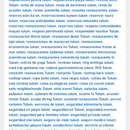
Tulum
,
renta de autos tulum
,
renta de bicicletas tulum
,
renta de
scooter tulum
,
rentar sombrilla tulum
,
reseñas restaurantes tulum
,
reserva sian ka'an
,
reservaciones sunset tulum
,
reservar tours
tulum
,
reservas anticipadas tulum
,
reservas naturales tulum
,
reservas restaurantes tulum
,
reservas tulum
,
respeto comunidades
mayas tulum
,
respeto patrimonio tulum
,
responsible tourism Tulum
,
restauracion litoral tulum
,
restaurant deals Tulum
,
restaurantes de
lujo tulum
,
restaurantes de mariscos tulum
,
restaurantes
economicos tulum
,
restaurantes en Tulum
,
restaurantes frente al
mar tulum
,
restaurantes italianos tulum
,
restaurantes mexicanos
autenticos tulum
,
restaurantes romanticos tulum
,
restaurants in
Tulum
,
retiros de yoga Tulum
,
reviews tulum
,
ring settings tulum
,
road trip quintana roo
,
rodeos gastronomicos tulum
,
ROI Tulum
,
romantic restaurants Tulum
,
romantic Tulum
,
rooftop bars tulum
,
rooftop tulum
,
ropa boho tulum
,
rosa negra tulum
,
ruinas de Tulum
,
ruta ciclista tulum
,
rutas ecologicas tulum
,
rutas en coche tulum
,
safe neighborhoods Tulum
,
safe travel Tulum
,
salarios tulum
,
salbutes tulum
,
salones de eventos tulum
,
scams in Tulum
,
scooter
rental Tulum
,
scuba diving Tulum
,
seafood restaurants Tulum
,
secret
cenotes Tulum
,
secretos de tulum
,
seguridad alimentaria tulum
,
seguridad en playa tulum
,
seguridad en Tulum
,
seguridad eventos
tulum
,
seguridad para familias tulum
,
seguridad privada tulum
,
seguridad vial tulum
,
seguro de viaje tulum
,
seguro medico tulum
,
señalizacion playas tulum
,
senderismo tulum
,
servicio al cliente