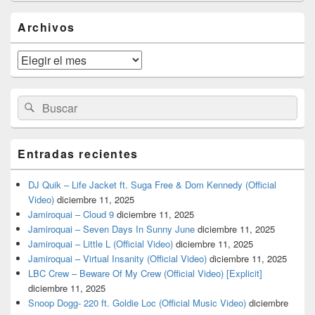
El
Archivos
área
de
widget
Archivos
barra
lateral
primaria
Buscar
Buscar
por:
Entradas recientes
DJ Quik – Life Jacket ft. Suga Free & Dom Kennedy (Official
Video)
diciembre 11, 2025
Jamiroquai – Cloud 9
diciembre 11, 2025
Jamiroquai – Seven Days In Sunny June
diciembre 11, 2025
Jamiroquai – Little L (Official Video)
diciembre 11, 2025
Jamiroquai – Virtual Insanity (Official Video)
diciembre 11, 2025
LBC Crew – Beware Of My Crew (Official Video) [Explicit]
diciembre 11, 2025
Snoop Dogg- 220 ft. Goldie Loc (Official Music Video)
diciembre