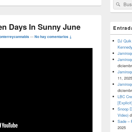
Buscar
Busc
por:
en Days In Sunny June
Entrad
onterreycannabis
—
No hay comentarios ↓
DJ Quik 
Kennedy 
Jamiroqu
Jamiroq
diciembr
Jamiroqua
11, 202
Jamiroqu
diciembr
LBC Cre
[Explicit
Snoop Do
Video)
d
Sade – P
2025