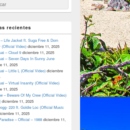
ar
as recientes
– Life Jacket ft. Suga Free & Dom
(Official Video)
diciembre 11, 2025
ai – Cloud 9
diciembre 11, 2025
uai – Seven Days In Sunny June
e 11, 2025
i – Little L (Official Video)
diciembre
5
ai – Virtual Insanity (Official Video)
e 11, 2025
w – Beware Of My Crew (Official Video)
]
diciembre 11, 2025
gg- 220 ft. Goldie Loc (Official Music
iciembre 11, 2025
aradise – Official – 1988
diciembre 11,