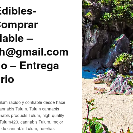
dibles-
 Comprar
iable –
sh@gmail.com
o – Entrega
rio
lum rapido y confiable desde hace
cannabis Tulum, Tulum cannabis
abis products Tulum, high-quality
 Tulum420, cannabis Tulum, mejor
a de cannabis Tulum, reseñas