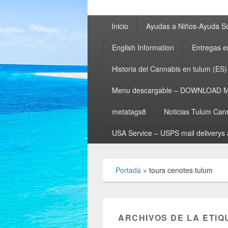
Menú
Inicio
Ayudas a Niños-Ayuda So
principal
English Information
Entregas e
Historia del Cannabis en tulum (ES)
Menu descargable – DOWNLOAD 
metatags8
Noticias Tulum Can
USA Service – USPS mail deliverys 
Portada
»
tours cenotes tulum
ARCHIVOS DE LA ETIQ