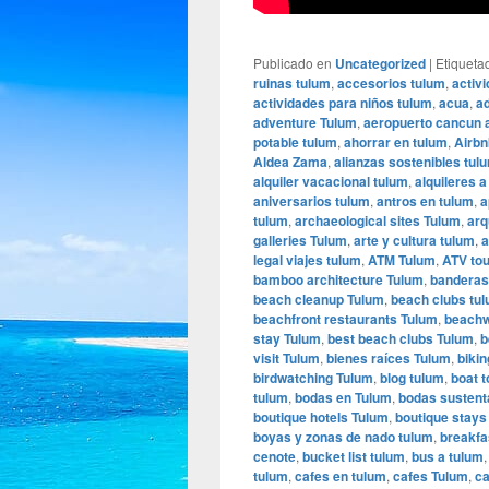
Publicado en
Uncategorized
|
Etiqueta
ruinas tulum
,
accesorios tulum
,
activ
actividades para niños tulum
,
acua
,
ad
adventure Tulum
,
aeropuerto cancun 
potable tulum
,
ahorrar en tulum
,
Airbn
Aldea Zama
,
alianzas sostenibles tul
alquiler vacacional tulum
,
alquileres a
aniversarios tulum
,
antros en tulum
,
a
tulum
,
archaeological sites Tulum
,
arq
galleries Tulum
,
arte y cultura tulum
,
a
legal viajes tulum
,
ATM Tulum
,
ATV to
bamboo architecture Tulum
,
banderas
beach cleanup Tulum
,
beach clubs tu
beachfront restaurants Tulum
,
beachw
stay Tulum
,
best beach clubs Tulum
,
b
visit Tulum
,
bienes raíces Tulum
,
biki
birdwatching Tulum
,
blog tulum
,
boat 
tulum
,
bodas en Tulum
,
bodas sustent
boutique hotels Tulum
,
boutique stays
boyas y zonas de nado tulum
,
breakfa
cenote
,
bucket list tulum
,
bus a tulum
tulum
,
cafes en tulum
,
cafes Tulum
,
ca