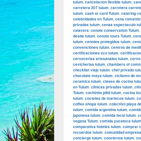
tulum
,
cancelacion flexible tulum
,
can
carretera 307 tulum
,
carretera carret
tulum
,
cash or card Tulum
,
catering c
celebridades en Tulum
,
cena romantic
privadas tulum
,
cenas espectaculo tu
calavera
,
cenote conservation Tulum
,
desde tulum
,
cenote tours Tulum
,
ceno
tulum
,
cenotes protegidos tulum
,
ceno
convenciones tulum
,
centros de medi
certificaciones eco tulum
,
certificaci
cervecerias artesanales tulum
,
cerve
cevicherias tulum
,
chambers of comm
checklist viaje tulum
,
chef privado tu
chocolate maya tulum
,
ciclismo de m
ceramica tulum
,
clases de cocina tul
en Tulum
,
clinicas privadas tulum
,
cli
Tulum
,
cochinita pibil tulum
,
cocina lo
tulum
,
cocteles de mariscos tulum
,
co
coffee shops tulum
,
colectivo playa d
tulum
,
comida argentina tulum
,
comida
japonesa tulum
,
comida local tulum
,
c
vegana Tulum
,
comida yucateca tulu
comparativa hoteles tulum
,
comprar c
recuerdos tulum
,
comunidad empresar
concierge tulum
,
conciertos tulum
,
co