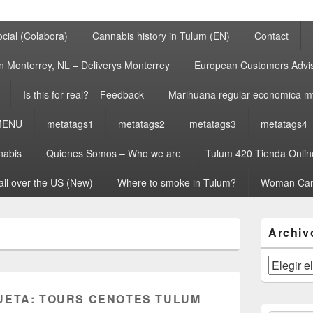
cial (Colabora)
Cannabis history in Tulum (EN)
Contact
n Monterrey, NL – Deliverys Monterrey
European Customers Adv
Is this for real? – Feedback
Marihuana regular economica m
MENU
metatags1
metatags2
metatags3
metatags4
nabis
Quienes Somos – Who we are
Tulum 420 Tienda Onlin
all over the US (New)
Where to smoke in Tulum?
Woman Can
El
Archiv
área
de
widget
Archivos
barra
lateral
UETA:
TOURS CENOTES TULUM
primaria