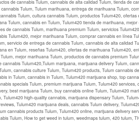
ctos de cannabis Tulum, cannabis de alta calidad Tulum, tienda de c
de cannabis Tulum, Tulum marihuana, entrega de marihuana Tulum, co
cannabis Tulum, cultura cannabis Tulum, productos Tulum420, ofertas
na Tulum, cannabis en Tulum, Tulum420 tienda de marihuana, mejor 
les de cannabis Tulum, marihuana premium Tulum, servicios Tulum420
abis Tulum420, mejor marihuana Tulum, comprar cannabis en línea Tu
m, servicio de entrega de cannabis Tulum, cannabis de alta calidad 
ana en Tulum, reseñas Tulum420, ofertas de marihuana Tulum420, en
s Tulum, mejor marihuana Tulum, productos de cannabis premium Tulum
e cannabis Tulum420,Tulum marijuana, marijuana delivery Tulum, cann
Tulum, cannabis culture Tulum, Tulum420 products, Tulum cannabis d
bis in Tulum, cannabis in Tulum, Tulum420 marijuana shop, top cannab
nabis specials Tulum, premium marijuana Tulum, Tulum420 services, 
very, best marijuana Tulum, buy cannabis online Tulum, Tulum420 mari
m, Tulum420 high-quality cannabis, marijuana dispensary Tulum, Tulum
eviews, Tulum420 marijuana deals, cannabis Tulum delivery, Tulum420 
ium cannabis products Tulum, Tulum420 online, marijuana delivery se
abis Tulum, How to get weed in tulum, weedmaps tulum, 420 tulum, 