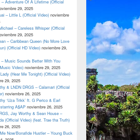
 – Adventure Of A Lifetime (Official
oviembre 29, 2025
i – Little L (Official Video)
noviembre
5
ichael – Careless Whisper (Official
oviembre 29, 2025
cean – Caribbean Queen (No More Love
un) (Official HD Video)
noviembre 29,
t – Music Sounds Better With You
l Music Video)
noviembre 29, 2025
Lady (Hear Me Tonight) (Official Video)
re 29, 2025
thy & LNDN DRGS – Calamari (Official
er)
noviembre 26, 2025
hy ‘Uza Trikk’ ft. G Perico & Earl
starring A$AP
noviembre 26, 2025
GS, Jay Worthy & Sean House –
a (Official Video) (feat. Trae tha Truth)
re 26, 2025
 Me Now/Bonafide Hustler – Young Buck
24, 2025