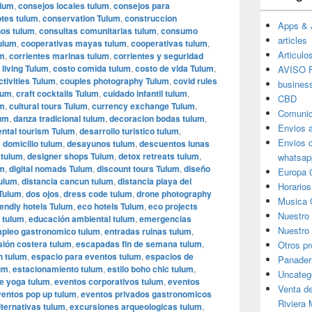
ulum
,
consejos locales tulum
,
consejos para
tes tulum
,
conservation Tulum
,
construccion
Apps & 
os tulum
,
consultas comunitarias tulum
,
consumo
articles
ulum
,
cooperativas mayas tulum
,
cooperativas tulum
,
Articulo
um
,
corrientes marinas tulum
,
corrientes y seguridad
 living Tulum
,
costo comida tulum
,
costo de vida Tulum
,
AVISO F
ctivities Tulum
,
couples photography Tulum
,
covid rules
busines
lum
,
craft cocktails Tulum
,
cuidado infantil tulum
,
CBD
um
,
cultural tours Tulum
,
currency exchange Tulum
,
Comunic
lum
,
danza tradicional tulum
,
decoracion bodas tulum
,
Envios 
ental tourism Tulum
,
desarrollo turistico tulum
,
Envios 
 domicilio tulum
,
desayunos tulum
,
descuentos lunas
 tulum
,
designer shops Tulum
,
detox retreats tulum
,
whatsap
um
,
digital nomads Tulum
,
discount tours Tulum
,
diseño
Europa 
tulum
,
distancia cancun tulum
,
distancia playa del
Horarios
 Tulum
,
dos ojos
,
dress code tulum
,
drone photography
Musica 
iendly hotels Tulum
,
eco hotels Tulum
,
eco projects
Nuestro
 tulum
,
educación ambiental tulum
,
emergencias
Nuestro 
pleo gastronomico tulum
,
entradas ruinas tulum
,
sión costera tulum
,
escapadas fin de semana tulum
,
Otros p
n tulum
,
espacio para eventos tulum
,
espacios de
Panader
um
,
estacionamiento tulum
,
estilo boho chic tulum
,
Uncateg
e yoga tulum
,
eventos corporativos tulum
,
eventos
Venta d
ventos pop up tulum
,
eventos privados gastronomicos
Riviera
ternativas tulum
,
excursiones arqueologicas tulum
,