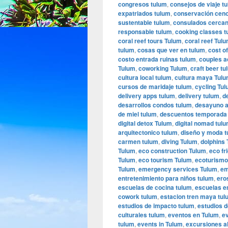
congresos tulum
,
consejos de viaje t
expatriados tulum
,
conservación ceno
sustentable tulum
,
consulados cercan
responsable tulum
,
cooking classes t
coral reef tours Tulum
,
coral reef Tul
tulum
,
cosas que ver en tulum
,
cost of
costo entrada ruinas tulum
,
couples a
Tulum
,
coworking Tulum
,
craft beer tu
cultura local tulum
,
cultura maya Tul
cursos de maridaje tulum
,
cycling Tu
delivery apps tulum
,
delivery tulum
,
d
desarrollos condos tulum
,
desayuno a
de miel tulum
,
descuentos temporada
digital detox Tulum
,
digital nomad tul
arquitectonico tulum
,
diseño y moda 
carmen tulum
,
diving Tulum
,
dolphins
Tulum
,
eco construction Tulum
,
eco fr
Tulum
,
eco tourism Tulum
,
ecoturismo
Tulum
,
emergency services Tulum
,
em
entretenimiento para niños tulum
,
ero
escuelas de cocina tulum
,
escuelas e
cowork tulum
,
estacion tren maya tul
estudios de impacto tulum
,
estudios d
culturales tulum
,
eventos en Tulum
,
e
tulum
,
events in Tulum
,
excursiones al