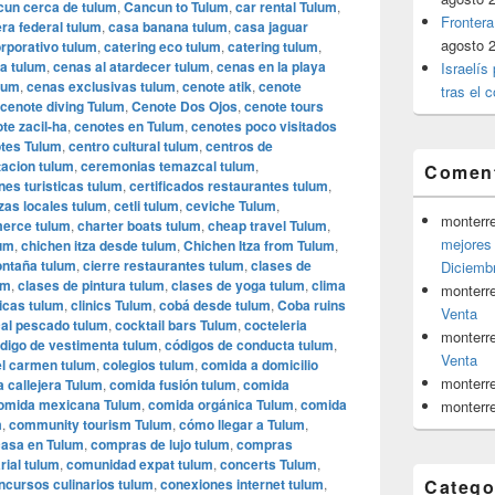
cun cerca de tulum
,
Cancun to Tulum
,
car rental Tulum
,
Frontera
era federal tulum
,
casa banana tulum
,
casa jaguar
agosto 
orporativo tulum
,
catering eco tulum
,
catering tulum
,
a tulum
,
cenas al atardecer tulum
,
cenas en la playa
Israelís
lum
,
cenas exclusivas tulum
,
cenote atik
,
cenote
tras el c
cenote diving Tulum
,
Cenote Dos Ojos
,
cenote tours
te zacil-ha
,
cenotes en Tulum
,
cenotes poco visitados
tes Tulum
,
centro cultural tulum
,
centros de
tacion tulum
,
ceremonias temazcal tulum
,
Coment
ones turisticas tulum
,
certificados restaurantes tulum
,
zas locales tulum
,
cetli tulum
,
ceviche Tulum
,
monterr
erce tulum
,
charter boats tulum
,
cheap travel Tulum
,
mejores 
lum
,
chichen itza desde tulum
,
Chichen Itza from Tulum
,
ontaña tulum
,
cierre restaurantes tulum
,
clases de
Diciemb
um
,
clases de pintura tulum
,
clases de yoga tulum
,
clima
monterr
nicas tulum
,
clinics Tulum
,
cobá desde tulum
,
Coba ruins
Venta
cal pescado tulum
,
cocktail bars Tulum
,
cocteleria
monterr
digo de vestimenta tulum
,
códigos de conducta tulum
,
Venta
el carmen tulum
,
colegios tulum
,
comida a domicilio
monterr
 callejera Tulum
,
comida fusión tulum
,
comida
omida mexicana Tulum
,
comida orgánica Tulum
,
comida
monterr
m
,
community tourism Tulum
,
cómo llegar a Tulum
,
asa en Tulum
,
compras de lujo tulum
,
compras
ial tulum
,
comunidad expat tulum
,
concerts Tulum
,
ncursos culinarios tulum
,
conexiones internet tulum
,
Catego