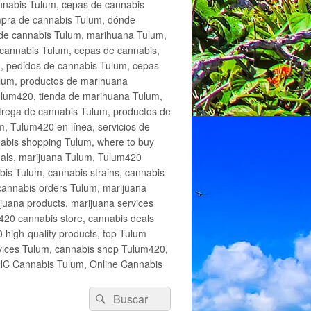
annabis Tulum, cepas de cannabis
mpra de cannabis Tulum, dónde
 de cannabis Tulum, marihuana Tulum,
cannabis Tulum, cepas de cannabis,
, pedidos de cannabis Tulum, cepas
lum, productos de marihuana
Tulum420, tienda de marihuana Tulum,
trega de cannabis Tulum, productos de
, Tulum420 en línea, servicios de
abis shopping Tulum, where to buy
eals, marijuana Tulum, Tulum420
is Tulum, cannabis strains, cannabis
cannabis orders Tulum, marijuana
juana products, marijuana services
420 cannabis store, cannabis deals
high-quality products, top Tulum
rvices Tulum, cannabis shop Tulum420,
THC Cannabis Tulum, Online Cannabis
Buscar
Buscar