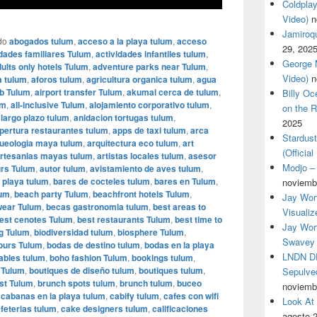
Coldplay
Video)
n
Jamiroqua
do
abogados tulum
,
acceso a la playa tulum
,
acceso
29, 202
idades familiares Tulum
,
actividades infantiles tulum
,
George M
ults only hotels Tulum
,
adventure parks near Tulum
,
Video)
n
a tulum
,
aforos tulum
,
agricultura organica tulum
,
agua
b Tulum
,
airport transfer Tulum
,
akumal cerca de tulum
,
Billy O
um
,
all-inclusive Tulum
,
alojamiento corporativo tulum
,
on the R
 largo plazo tulum
,
anidacion tortugas tulum
,
2025
pertura restaurantes tulum
,
apps de taxi tulum
,
arca
Stardus
ueologia maya tulum
,
arquitectura eco tulum
,
art
(Officia
rtesanias mayas tulum
,
artistas locales tulum
,
asesor
Modjo – 
urs Tulum
,
autor tulum
,
avistamiento de aves tulum
,
 playa tulum
,
bares de cocteles tulum
,
bares en Tulum
,
noviemb
lum
,
beach party Tulum
,
beachfront hotels Tulum
,
Jay Wor
ear Tulum
,
becas gastronomia tulum
,
best areas to
Visualiz
est cenotes Tulum
,
best restaurants Tulum
,
best time to
Jay Wort
ng Tulum
,
biodiversidad tulum
,
biosphere Tulum
,
Swavey 
tours Tulum
,
bodas de destino tulum
,
bodas en la playa
LNDN DR
ables tulum
,
boho fashion Tulum
,
bookings tulum
,
 Tulum
,
boutiques de diseño tulum
,
boutiques tulum
,
Sepulved
st Tulum
,
brunch spots tulum
,
brunch tulum
,
buceo
noviemb
,
cabanas en la playa tulum
,
cabify tulum
,
cafes con wifi
Look At
feterias tulum
,
cake designers tulum
,
calificaciones
agosto 