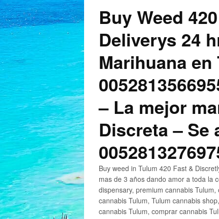
Buy Weed 420
Deliverys 24 
Marihuana en 
005281356695
– La mejor ma
Discreta – Se
005281327697
Buy weed in Tulum 420 Fast & Discret
mas de 3 años dando amor a toda la c
dispensary, premium cannabis Tulum, c
cannabis Tulum, Tulum cannabis shop,
cannabis Tulum, comprar cannabis Tul