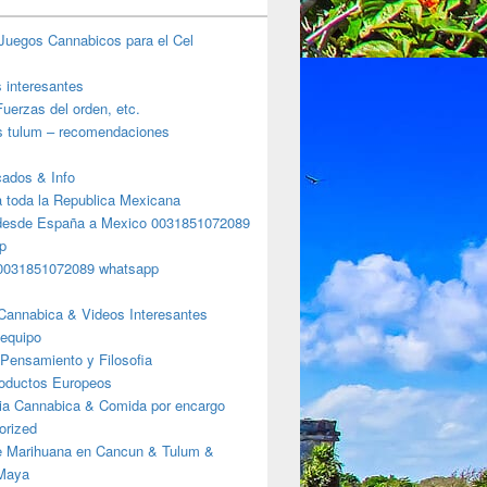
Juegos Cannabicos para el Cel
s interesantes
uerzas del orden, etc.
s tulum – recomendaciones
ados & Info
a toda la Republica Mexicana
desde España a Mexico 0031851072089
p
0031851072089 whatsapp
Cannabica & Videos Interesantes
 equipo
Pensamiento y Filosofia
roductos Europeos
ia Cannabica & Comida por encargo
orized
e Marihuana en Cancun & Tulum &
 Maya