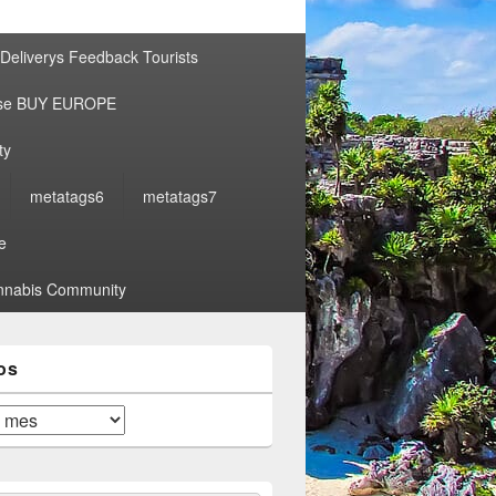
por:
Deliverys Feedback Tourists
ise BUY EUROPE
ty
metatags6
metatags7
e
nabis Community
os