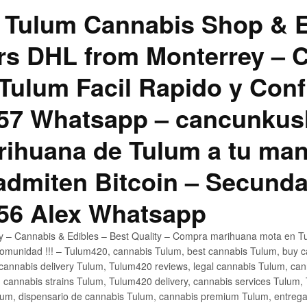
 Tulum Cannabis Shop & E
hrs DHL from Monterrey –
Tulum Facil Rapido y Conf
57 Whatsapp – cancunku
rihuana de Tulum a tu man
 admiten Bitcoin – Secunda
56 Alex Whatsapp
ly – Cannabis & Edibles – Best Quality – Compra marihuana mota en Tu
omunidad !!! – Tulum420, cannabis Tulum, best cannabis Tulum, buy 
annabis delivery Tulum, Tulum420 reviews, legal cannabis Tulum, cann
 cannabis strains Tulum, Tulum420 delivery, cannabis services Tulum,
um, dispensario de cannabis Tulum, cannabis premium Tulum, entreg