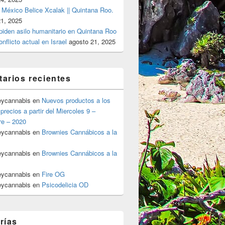
 México Belice Xcalak || Quintana Roo.
21, 2025
 piden asilo humanitario en Quintana Roo
onflicto actual en Israel
agosto 21, 2025
arios recientes
eycannabis
en
Nuevos productos a los
precios a partir del Miercoles 9 –
re – 2020
eycannabis
en
Brownies Cannábicos a la
eycannabis
en
Brownies Cannábicos a la
eycannabis
en
Fire OG
eycannabis
en
Psicodelicia OD
rías