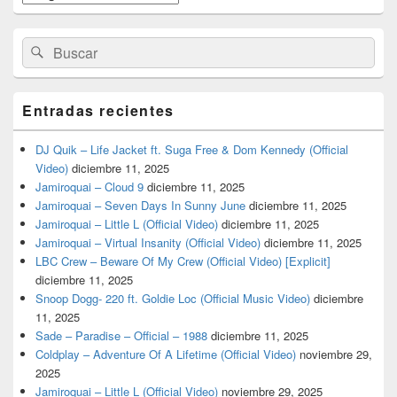
barra
lateral
primaria
Buscar
Buscar
por:
Entradas recientes
DJ Quik – Life Jacket ft. Suga Free & Dom Kennedy (Official
Video)
diciembre 11, 2025
Jamiroquai – Cloud 9
diciembre 11, 2025
Jamiroquai – Seven Days In Sunny June
diciembre 11, 2025
Jamiroquai – Little L (Official Video)
diciembre 11, 2025
Jamiroquai – Virtual Insanity (Official Video)
diciembre 11, 2025
LBC Crew – Beware Of My Crew (Official Video) [Explicit]
diciembre 11, 2025
Snoop Dogg- 220 ft. Goldie Loc (Official Music Video)
diciembre
11, 2025
Sade – Paradise – Official – 1988
diciembre 11, 2025
Coldplay – Adventure Of A Lifetime (Official Video)
noviembre 29,
2025
Jamiroquai – Little L (Official Video)
noviembre 29, 2025