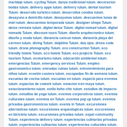
maridaje tulum
,
cycling Tulum
,
danza tradicional tulum
,
decoracion
bodas tulum
,
delivery apps tulum
,
delivery tulum
,
dental tourism
Tulum
,
desarrollo turistico tulum
,
desarrollos condos tulum
,
desayuno a domicilio tulum
,
desayunos tulum
,
descuentos lunas de
miel tulum
,
descuentos temporada tulum
,
designer shops Tulum
,
detox retreats tulum
,
digital detox Tulum
,
digital nomad tulum
,
digital
nomads Tulum
,
discount tours Tulum
,
diseño arquitectonico tulum
,
diseño y moda tulum
,
distancia cancun tulum
,
distancia playa del
carmen tulum
,
diving Tulum
,
dolphins Tulum
,
dos ojos
,
dress code
tulum
,
drone photography Tulum
,
eco construction Tulum
,
eco
friendly hotels Tulum
,
eco hotels Tulum
,
eco projects Tulum
,
eco
tourism Tulum
,
ecoturismo tulum
,
educación ambiental tulum
,
emergencias Tulum
,
emergency services Tulum
,
empleo
gastronomico tulum
,
entradas ruinas tulum
,
entretenimiento para
niños tulum
,
erosión costera tulum
,
escapadas fin de semana tulum
,
escuelas de cocina tulum
,
escuelas en tulum
,
espacio para eventos
tulum
,
espacios de cowork tulum
,
estacion tren maya tulum
,
estacionamiento tulum
,
estilo boho chic tulum
,
estudios de impacto
tulum
,
estudios de yoga tulum
,
eventos corporativos tulum
,
eventos
culturales tulum
,
eventos en Tulum
,
eventos pop up tulum
,
eventos
privados gastronomicos tulum
,
events in Tulum
,
excursiones
alternativas tulum
,
excursiones arqueologicas tulum
,
excursiones
en bicicleta tulum
,
excursiones privadas tulum
,
expat community
Tulum
,
experiencia delivery tulum
,
experiencias culinarias privadas
tulum
,
experiencias culinarias tulum
,
experiencias culturales tulum
,