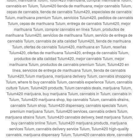
cannabis en Tulum, Tulum420 tienda de marihuana, mejor cannabis Tulum,
cepas de cannabis, tienda de cannabis Tulum420, especiales de cannabis
Tulum, marihuana premium Tulum, servicios Tulum420, pedidos de cannabis
Tulum, cepas de marihuana Tulum, entrega de cannabis Tulum420, mejor
marihuana Tulum, comprar cannabis en línea Tulum, productos de
marihuana Tulum420, servicios de marihuana Tulum, servicio de entrega de
cannabis Tulum, cannabis de alta calidad Tulum420, tienda de marihuana
Tulum, ofertas de cannabis Tulum420, marihuana en Tulum, reseñas
Tulum420, ofertas de marihuana Tulum420, entrega de cannabis Tulum,
productos de alta calidad Tulum420, mejor cannabis Tulum, mejor
marihuana Tulum, productos de cannabis premium Tulum, Tulum420 en
línea, servicios de entrega de marihuana Tulum, tienda de cannabis
Tulum420,Tulum marijuana, marijuana delivery Tulum, cannabis shopping
Tulum, where to buy cannabis Tulum, cannabis experience Tulum, cannabis
culture Tulum, Tulum420 products, Tulum cannabis deals, marijuana Tulum,
Tulum420 marijuana, buy marijuana Tulum, cannabis in Tulum, cannabis in
Tulum, Tulum420 marijuana shop, top cannabis Tulum, cannabis strains,
cannabis Tulum shop, Tulum420 dispensary, cannabis specials Tulum,
premium marijuana Tulum, Tulum420 services, cannabis orders Tulum,
marijuana strains Tulum, Tulum420 cannabis delivery, best marijuana Tulum,
buy cannabis online Tulum, Tulum420 marijuana products, marijuana
services Tulum, cannabis delivery service Tulum, Tulum420 high-quality
cannabis, marijuana dispensary Tulum, Tulum420 cannabis store, cannabis