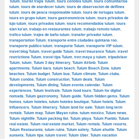
Tulum
,
tourist traps Tulum
,
tours cenotes tulum
,
tours comunitarios
tulum
,
tours de atardecer tulum
,
tours de observacion de delfines
tulum
,
tours de pesca responsable tulum
,
tours de tortugas tulum
,
tours en grupo tulum
,
tours gastronomicos tulum
,
tours privados de
lujo tulum
,
tours privados tulum
,
tours recomendados tulum
,
tours
sian ka'an
,
trabajo en restaurantes tulum
,
trabajo remoto tulum
,
trafico tulum
,
trajes de baño tulum
,
transfer privador tulum
,
transportation Tulum
,
transporte entre ciudades quintana roo
,
transporte publico tulum
,
transporte Tulum
,
transporte VIP tulum
,
travel blog Tulum
,
travel guide Tulum
,
travel insurance Tulum
,
travel
restrictions Tulum
,
travel tips Tulum
,
tren maya y tulum
,
tripadvisor
Tulum
,
tulum
,
Tulum 3 day itinerary
,
Tulum Airbnb
,
Tulum
apartments
,
Tulum bars
,
tulum beach
,
Tulum Beach Zone
,
tulum
beaches
,
Tulum budget
,
Tulum bus
,
Tulum climate
,
Tulum clubs
,
Tulum condos
,
Tulum construction
,
Tulum deals
,
Tulum
developments
,
Tulum dining
,
Tulum events calendar
,
Tulum
experiences
,
Tulum festivals
,
Tulum food tours
,
Tulum for digital
nomads
,
Tulum gastronomy
,
Tulum guide
,
Tulum hidden gems
,
Tulum
homes
,
tulum hoteles
,
tulum hoteles boutique
,
Tulum hotels
,
Tulum
influencers
,
Tulum itinerary
,
Tulum land for sale
,
Tulum long term
rentals
,
Tulum map
,
Tulum Mayan ruins
,
tulum mexico
,
Tulum news
,
Tulum nightlife
,
Tulum packing list
,
Tulum playa
,
Tulum Pueblo
,
Tulum
real estate
,
Tulum real estate market
,
Tulum rentals
,
Tulum resorts
,
Tulum Restaurants
,
tulum ruins
,
Tulum safety
,
Tulum shuttle
,
Tulum
sunsets
,
Tulum tips
,
tulum travel
,
Tulum Uber
,
Tulum vacation