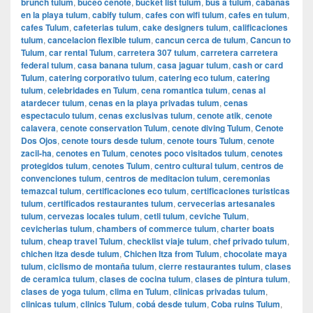
brunch tulum
,
buceo cenote
,
bucket list tulum
,
bus a tulum
,
cabanas
en la playa tulum
,
cabify tulum
,
cafes con wifi tulum
,
cafes en tulum
,
cafes Tulum
,
cafeterias tulum
,
cake designers tulum
,
calificaciones
tulum
,
cancelacion flexible tulum
,
cancun cerca de tulum
,
Cancun to
Tulum
,
car rental Tulum
,
carretera 307 tulum
,
carretera carretera
federal tulum
,
casa banana tulum
,
casa jaguar tulum
,
cash or card
Tulum
,
catering corporativo tulum
,
catering eco tulum
,
catering
tulum
,
celebridades en Tulum
,
cena romantica tulum
,
cenas al
atardecer tulum
,
cenas en la playa privadas tulum
,
cenas
espectaculo tulum
,
cenas exclusivas tulum
,
cenote atik
,
cenote
calavera
,
cenote conservation Tulum
,
cenote diving Tulum
,
Cenote
Dos Ojos
,
cenote tours desde tulum
,
cenote tours Tulum
,
cenote
zacil-ha
,
cenotes en Tulum
,
cenotes poco visitados tulum
,
cenotes
protegidos tulum
,
cenotes Tulum
,
centro cultural tulum
,
centros de
convenciones tulum
,
centros de meditacion tulum
,
ceremonias
temazcal tulum
,
certificaciones eco tulum
,
certificaciones turisticas
tulum
,
certificados restaurantes tulum
,
cervecerias artesanales
tulum
,
cervezas locales tulum
,
cetli tulum
,
ceviche Tulum
,
cevicherias tulum
,
chambers of commerce tulum
,
charter boats
tulum
,
cheap travel Tulum
,
checklist viaje tulum
,
chef privado tulum
,
chichen itza desde tulum
,
Chichen Itza from Tulum
,
chocolate maya
tulum
,
ciclismo de montaña tulum
,
cierre restaurantes tulum
,
clases
de ceramica tulum
,
clases de cocina tulum
,
clases de pintura tulum
,
clases de yoga tulum
,
clima en Tulum
,
clinicas privadas tulum
,
clinicas tulum
,
clinics Tulum
,
cobá desde tulum
,
Coba ruins Tulum
,