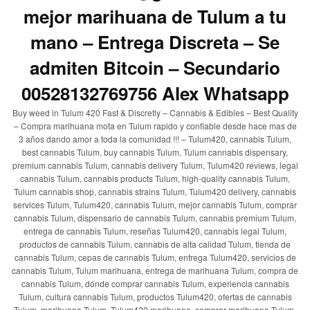
mejor marihuana de Tulum a tu
mano – Entrega Discreta – Se
admiten Bitcoin – Secundario
00528132769756 Alex Whatsapp
Buy weed in Tulum 420 Fast & Discretly – Cannabis & Edibles – Best Quality
– Compra marihuana mota en Tulum rapido y confiable desde hace mas de
3 años dando amor a toda la comunidad !!! – Tulum420, cannabis Tulum,
best cannabis Tulum, buy cannabis Tulum, Tulum cannabis dispensary,
premium cannabis Tulum, cannabis delivery Tulum, Tulum420 reviews, legal
cannabis Tulum, cannabis products Tulum, high-quality cannabis Tulum,
Tulum cannabis shop, cannabis strains Tulum, Tulum420 delivery, cannabis
services Tulum, Tulum420, cannabis Tulum, mejor cannabis Tulum, comprar
cannabis Tulum, dispensario de cannabis Tulum, cannabis premium Tulum,
entrega de cannabis Tulum, reseñas Tulum420, cannabis legal Tulum,
productos de cannabis Tulum, cannabis de alta calidad Tulum, tienda de
cannabis Tulum, cepas de cannabis Tulum, entrega Tulum420, servicios de
cannabis Tulum, Tulum marihuana, entrega de marihuana Tulum, compra de
cannabis Tulum, dónde comprar cannabis Tulum, experiencia cannabis
Tulum, cultura cannabis Tulum, productos Tulum420, ofertas de cannabis
Tulum, marihuana Tulum, Tulum420 marihuana, comprar marihuana Tulum,