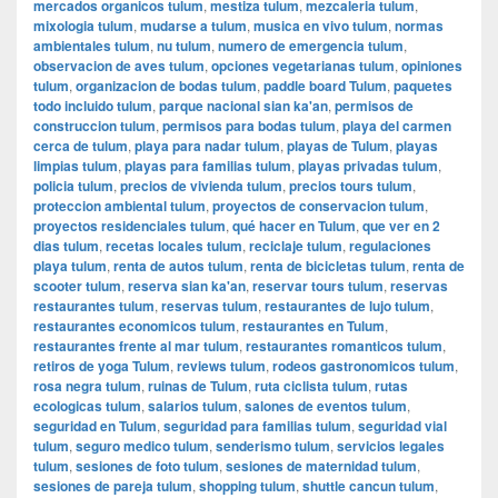
mercados organicos tulum
,
mestiza tulum
,
mezcaleria tulum
,
mixologia tulum
,
mudarse a tulum
,
musica en vivo tulum
,
normas
ambientales tulum
,
nu tulum
,
numero de emergencia tulum
,
observacion de aves tulum
,
opciones vegetarianas tulum
,
opiniones
tulum
,
organizacion de bodas tulum
,
paddle board Tulum
,
paquetes
todo incluido tulum
,
parque nacional sian ka'an
,
permisos de
construccion tulum
,
permisos para bodas tulum
,
playa del carmen
cerca de tulum
,
playa para nadar tulum
,
playas de Tulum
,
playas
limpias tulum
,
playas para familias tulum
,
playas privadas tulum
,
policia tulum
,
precios de vivienda tulum
,
precios tours tulum
,
proteccion ambiental tulum
,
proyectos de conservacion tulum
,
proyectos residenciales tulum
,
qué hacer en Tulum
,
que ver en 2
dias tulum
,
recetas locales tulum
,
reciclaje tulum
,
regulaciones
playa tulum
,
renta de autos tulum
,
renta de bicicletas tulum
,
renta de
scooter tulum
,
reserva sian ka'an
,
reservar tours tulum
,
reservas
restaurantes tulum
,
reservas tulum
,
restaurantes de lujo tulum
,
restaurantes economicos tulum
,
restaurantes en Tulum
,
restaurantes frente al mar tulum
,
restaurantes romanticos tulum
,
retiros de yoga Tulum
,
reviews tulum
,
rodeos gastronomicos tulum
,
rosa negra tulum
,
ruinas de Tulum
,
ruta ciclista tulum
,
rutas
ecologicas tulum
,
salarios tulum
,
salones de eventos tulum
,
seguridad en Tulum
,
seguridad para familias tulum
,
seguridad vial
tulum
,
seguro medico tulum
,
senderismo tulum
,
servicios legales
tulum
,
sesiones de foto tulum
,
sesiones de maternidad tulum
,
sesiones de pareja tulum
,
shopping tulum
,
shuttle cancun tulum
,