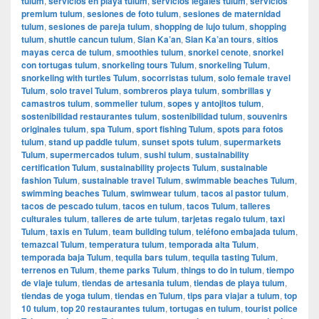
tulum
,
servicios en playa tulum
,
servicios legales tulum
,
servicios
premium tulum
,
sesiones de foto tulum
,
sesiones de maternidad
tulum
,
sesiones de pareja tulum
,
shopping de lujo tulum
,
shopping
tulum
,
shuttle cancun tulum
,
Sian Ka’an
,
Sian Ka’an tours
,
sitios
mayas cerca de tulum
,
smoothies tulum
,
snorkel cenote
,
snorkel
con tortugas tulum
,
snorkeling tours Tulum
,
snorkeling Tulum
,
snorkeling with turtles Tulum
,
socorristas tulum
,
solo female travel
Tulum
,
solo travel Tulum
,
sombreros playa tulum
,
sombrillas y
camastros tulum
,
sommelier tulum
,
sopes y antojitos tulum
,
sostenibilidad restaurantes tulum
,
sostenibilidad tulum
,
souvenirs
originales tulum
,
spa Tulum
,
sport fishing Tulum
,
spots para fotos
tulum
,
stand up paddle tulum
,
sunset spots tulum
,
supermarkets
Tulum
,
supermercados tulum
,
sushi tulum
,
sustainability
certification Tulum
,
sustainability projects Tulum
,
sustainable
fashion Tulum
,
sustainable travel Tulum
,
swimmable beaches Tulum
,
swimming beaches Tulum
,
swimwear tulum
,
tacos al pastor tulum
,
tacos de pescado tulum
,
tacos en tulum
,
tacos Tulum
,
talleres
culturales tulum
,
talleres de arte tulum
,
tarjetas regalo tulum
,
taxi
Tulum
,
taxis en Tulum
,
team building tulum
,
teléfono embajada tulum
,
temazcal Tulum
,
temperatura tulum
,
temporada alta Tulum
,
temporada baja Tulum
,
tequila bars tulum
,
tequila tasting Tulum
,
terrenos en Tulum
,
theme parks Tulum
,
things to do in tulum
,
tiempo
de viaje tulum
,
tiendas de artesania tulum
,
tiendas de playa tulum
,
tiendas de yoga tulum
,
tiendas en Tulum
,
tips para viajar a tulum
,
top
10 tulum
,
top 20 restaurantes tulum
,
tortugas en tulum
,
tourist police