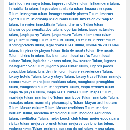
turistico tren maya tulum
,
imprescindibles tulum
,
Influencers tulum
,
inmobiliaria tulum
,
inspeccion sanitaria tulum
,
Instagram spots
Tulum
,
instagram tulum
,
instagrammable places Tulum
,
internet
speed Tulum
,
internship restaurants tulum
,
inversion extranjera
tulum
,
inversión inmobiliaria Tulum
,
itinerario 3 dias tulum
,
itinerarios personalizados tulum
,
joyerias tulum
,
jugos naturales
tulum
,
jungle party Tulum
,
jungle tours Tulum
,
kilometros tulum
playa
,
kite surfing Tulum
,
kitesurf Tulum
,
La Veleta
,
la zebra tulum
,
landing privado tulum
,
legal drone rules Tulum
,
límites de visitantes
tulum
,
limpieza de playas tulum
,
lista de musts tulum
,
live music
Tulum
,
Living in tulum
,
lluvia en tulum
,
local crafts Tulum
,
local
culture Tulum
,
logística eventos tulum
,
low season Tulum
,
lugares
instagramables tulum
,
lugares para filmar tulum
,
lugares pocos
conocidos tulum
,
luna de miel tulum
,
luxury experiences Tulum
,
luxury hotels Tulum
,
luxury stays Tulum
,
luxury travel Tulum
,
manejo
costero tulum
,
manejo de residuos tulum
,
manglares protegidos
tulum
,
manglares tulum
,
mangroves Tulum
,
mapa cenotes tulum
,
mapa de playas tulum
,
mapa restaurantes tulum
,
mapas tulum
,
maridaje tulum
,
marine life Tulum
,
mariscos Tulum
,
markets Tulum
,
masajes tulum
,
maternity photography Tulum
,
Mayan architecture
Tulum
,
Mayan culture Tulum
,
Mayan traditions Tulum
,
medical
tourism Tulum
,
medicina tradicional tulum
,
medidas sanitarias
tulum
,
meditation Tulum
,
mejor beach club tulum
,
mejor epoca para
visitar tulum
,
mejores brunch tulum
,
mejores cevicherias tulum
,
mejores fotos Tulum
,
mejores puestas de sol tulum
,
menu tulum
,