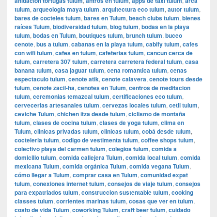
anidacion tortugas tulum
,
antros en tulum
,
apps de taxi tulum
,
arca
tulum
,
arqueologia maya tulum
,
arquitectura eco tulum
,
autor tulum
,
bares de cocteles tulum
,
bares en Tulum
,
beach clubs tulum
,
bienes
raíces Tulum
,
biodiversidad tulum
,
blog tulum
,
bodas en la playa
tulum
,
bodas en Tulum
,
boutiques tulum
,
brunch tulum
,
buceo
cenote
,
bus a tulum
,
cabanas en la playa tulum
,
cabify tulum
,
cafes
con wifi tulum
,
cafes en tulum
,
cafeterias tulum
,
cancun cerca de
tulum
,
carretera 307 tulum
,
carretera carretera federal tulum
,
casa
banana tulum
,
casa jaguar tulum
,
cena romantica tulum
,
cenas
espectaculo tulum
,
cenote atik
,
cenote calavera
,
cenote tours desde
tulum
,
cenote zacil-ha
,
cenotes en Tulum
,
centros de meditacion
tulum
,
ceremonias temazcal tulum
,
certificaciones eco tulum
,
cervecerias artesanales tulum
,
cervezas locales tulum
,
cetli tulum
,
ceviche Tulum
,
chichen itza desde tulum
,
ciclismo de montaña
tulum
,
clases de cocina tulum
,
clases de yoga tulum
,
clima en
Tulum
,
clinicas privadas tulum
,
clinicas tulum
,
cobá desde tulum
,
cocteleria tulum
,
codigo de vestimenta tulum
,
coffee shops tulum
,
colectivo playa del carmen tulum
,
colegios tulum
,
comida a
domicilio tulum
,
comida callejera Tulum
,
comida local tulum
,
comida
mexicana Tulum
,
comida orgánica Tulum
,
comida vegana Tulum
,
cómo llegar a Tulum
,
comprar casa en Tulum
,
comunidad expat
tulum
,
conexiones internet tulum
,
consejos de viaje tulum
,
consejos
para expatriados tulum
,
construccion sustentable tulum
,
cooking
classes tulum
,
corrientes marinas tulum
,
cosas que ver en tulum
,
costo de vida Tulum
,
coworking Tulum
,
craft beer tulum
,
cuidado