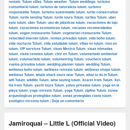
rentals
,
Tulum villas
,
Tulum weather
,
Tulum weddings
,
turismo
comunitario tulum
,
turismo de naturaleza tulum
,
turismo
responsable Tulum
,
turismo sustentable tulum
,
turtle conservation
Tulum
,
turtle nesting Tulum
,
turtle tours Tulum
,
turtles Tulum
,
uber
eats tulum
,
uber Tulum
,
uso de plásticos tulum
,
vacaciones de lujo
tulum
,
vacaciones economicas tulum
,
vacunas recomendadas
tulum
,
vegan restaurants Tulum
,
vegetarian restaurants Tulum
,
velocidad internet tulum
,
ventas privadas tulum
,
vida boho tulum
,
vida nocturna Tulum
,
vida saludable tulum
,
villas en tulum
,
vino en
tulum
,
VIP services Tulum
,
visas Mexico Tulum
,
visas nómadas
tulum
,
visita cenotes tulum
,
vivir en Tulum
,
voluntariado ambiental
tulum
,
voluntariado tulum
,
volunteering Tulum
,
vouchers tulum
,
vuelos privados tulum
,
wedding planner tulum
,
wedding Tulum
,
wellness boho tulum
,
wellness retreats tulum
,
wellness shops tulum
,
wellness Tulum
,
whale shark tours near Tulum
,
what to do in Tulum
,
wifi Tulum
,
wildlife Tulum
,
wine tasting tulum
,
Xcaret from Tulum
,
Xel-
Ha from Tulum
,
yacht tours Tulum
,
yates privados tulum
,
yoga en la
playa tulum
,
yoga retreats Tulum
,
yoga Tulum
,
zipline Tulum
,
zonas
arqueologicas protegidas tulum
,
zonas protegidas costa tulum
,
zoológico cercano tulum
|
Deja un comentario
Jamiroquai – Little L (Official Video)