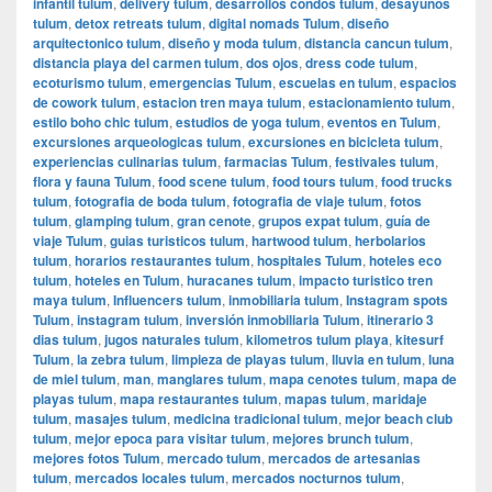
infantil tulum
,
delivery tulum
,
desarrollos condos tulum
,
desayunos
tulum
,
detox retreats tulum
,
digital nomads Tulum
,
diseño
arquitectonico tulum
,
diseño y moda tulum
,
distancia cancun tulum
,
distancia playa del carmen tulum
,
dos ojos
,
dress code tulum
,
ecoturismo tulum
,
emergencias Tulum
,
escuelas en tulum
,
espacios
de cowork tulum
,
estacion tren maya tulum
,
estacionamiento tulum
,
estilo boho chic tulum
,
estudios de yoga tulum
,
eventos en Tulum
,
excursiones arqueologicas tulum
,
excursiones en bicicleta tulum
,
experiencias culinarias tulum
,
farmacias Tulum
,
festivales tulum
,
flora y fauna Tulum
,
food scene tulum
,
food tours tulum
,
food trucks
tulum
,
fotografia de boda tulum
,
fotografia de viaje tulum
,
fotos
tulum
,
glamping tulum
,
gran cenote
,
grupos expat tulum
,
guía de
viaje Tulum
,
guias turisticos tulum
,
hartwood tulum
,
herbolarios
tulum
,
horarios restaurantes tulum
,
hospitales Tulum
,
hoteles eco
tulum
,
hoteles en Tulum
,
huracanes tulum
,
impacto turistico tren
maya tulum
,
Influencers tulum
,
inmobiliaria tulum
,
Instagram spots
Tulum
,
instagram tulum
,
inversión inmobiliaria Tulum
,
itinerario 3
dias tulum
,
jugos naturales tulum
,
kilometros tulum playa
,
kitesurf
Tulum
,
la zebra tulum
,
limpieza de playas tulum
,
lluvia en tulum
,
luna
de miel tulum
,
man
,
manglares tulum
,
mapa cenotes tulum
,
mapa de
playas tulum
,
mapa restaurantes tulum
,
mapas tulum
,
maridaje
tulum
,
masajes tulum
,
medicina tradicional tulum
,
mejor beach club
tulum
,
mejor epoca para visitar tulum
,
mejores brunch tulum
,
mejores fotos Tulum
,
mercado tulum
,
mercados de artesanias
tulum
,
mercados locales tulum
,
mercados nocturnos tulum
,