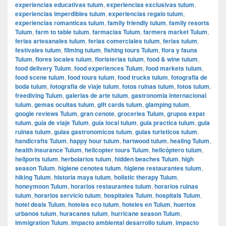
experiencias educativas tulum
,
experiencias exclusivas tulum
,
experiencias imperdibles tulum
,
experiencias regalo tulum
,
experiencias romanticas tulum
,
family friendly tulum
,
family resorts
Tulum
,
farm to table tulum
,
farmacias Tulum
,
farmers market Tulum
,
ferias artesanales tulum
,
ferias comerciales tulum
,
ferias tulum
,
festivales tulum
,
filming tulum
,
fishing tours Tulum
,
flora y fauna
Tulum
,
flores locales tulum
,
floristerias tulum
,
food & wine tulum
,
food delivery Tulum
,
food experiences Tulum
,
food markets tulum
,
food scene tulum
,
food tours tulum
,
food trucks tulum
,
fotografia de
boda tulum
,
fotografia de viaje tulum
,
fotos ruinas tulum
,
fotos tulum
,
freediving Tulum
,
galerias de arte tulum
,
gastronomia internacional
tulum
,
gemas ocultas tulum
,
gift cards tulum
,
glamping tulum
,
google reviews Tulum
,
gran cenote
,
groceries Tulum
,
grupos expat
tulum
,
guía de viaje Tulum
,
guía local tulum
,
guia practica tulum
,
guia
ruinas tulum
,
guias gastronomicos tulum
,
guias turisticos tulum
,
handicrafts Tulum
,
happy hour tulum
,
hartwood tulum
,
healing Tulum
,
health insurance Tulum
,
helicopter tours Tulum
,
helicóptero tulum
,
heliports tulum
,
herbolarios tulum
,
hidden beaches Tulum
,
high
season Tulum
,
higiene cenotes tulum
,
higiene restaurantes tulum
,
hiking Tulum
,
historia maya tulum
,
holistic therapy Tulum
,
honeymoon Tulum
,
horarios restaurantes tulum
,
horarios ruinas
tulum
,
horarios servicio tulum
,
hospitales Tulum
,
hospitals Tulum
,
hotel deals Tulum
,
hoteles eco tulum
,
hoteles en Tulum
,
huertos
urbanos tulum
,
huracanes tulum
,
hurricane season Tulum
,
immigration Tulum
,
impacto ambiental desarrollo tulum
,
impacto