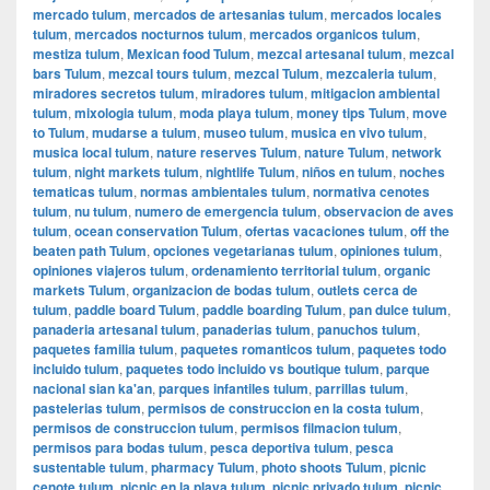
mercado tulum
,
mercados de artesanias tulum
,
mercados locales
tulum
,
mercados nocturnos tulum
,
mercados organicos tulum
,
mestiza tulum
,
Mexican food Tulum
,
mezcal artesanal tulum
,
mezcal
bars Tulum
,
mezcal tours tulum
,
mezcal Tulum
,
mezcaleria tulum
,
miradores secretos tulum
,
miradores tulum
,
mitigacion ambiental
tulum
,
mixologia tulum
,
moda playa tulum
,
money tips Tulum
,
move
to Tulum
,
mudarse a tulum
,
museo tulum
,
musica en vivo tulum
,
musica local tulum
,
nature reserves Tulum
,
nature Tulum
,
network
tulum
,
night markets tulum
,
nightlife Tulum
,
niños en tulum
,
noches
tematicas tulum
,
normas ambientales tulum
,
normativa cenotes
tulum
,
nu tulum
,
numero de emergencia tulum
,
observacion de aves
tulum
,
ocean conservation Tulum
,
ofertas vacaciones tulum
,
off the
beaten path Tulum
,
opciones vegetarianas tulum
,
opiniones tulum
,
opiniones viajeros tulum
,
ordenamiento territorial tulum
,
organic
markets Tulum
,
organizacion de bodas tulum
,
outlets cerca de
tulum
,
paddle board Tulum
,
paddle boarding Tulum
,
pan dulce tulum
,
panaderia artesanal tulum
,
panaderias tulum
,
panuchos tulum
,
paquetes familia tulum
,
paquetes romanticos tulum
,
paquetes todo
incluido tulum
,
paquetes todo incluido vs boutique tulum
,
parque
nacional sian ka'an
,
parques infantiles tulum
,
parrillas tulum
,
pastelerias tulum
,
permisos de construccion en la costa tulum
,
permisos de construccion tulum
,
permisos filmacion tulum
,
permisos para bodas tulum
,
pesca deportiva tulum
,
pesca
sustentable tulum
,
pharmacy Tulum
,
photo shoots Tulum
,
picnic
cenote tulum
,
picnic en la playa tulum
,
picnic privado tulum
,
picnic