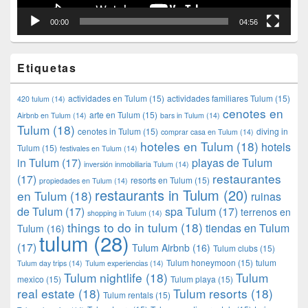
00:00
04:56
Etiquetas
actividades en Tulum
(15)
actividades familiares Tulum
(15)
420 tulum
(14)
cenotes en
arte en Tulum
(15)
Airbnb en Tulum
(14)
bars in Tulum
(14)
Tulum
(18)
cenotes in Tulum
(15)
diving in
comprar casa en Tulum
(14)
hoteles en Tulum
(18)
hotels
Tulum
(15)
festivales en Tulum
(14)
in Tulum
(17)
playas de Tulum
inversión inmobiliaria Tulum
(14)
restaurantes
(17)
resorts en Tulum
(15)
propiedades en Tulum
(14)
restaurants in Tulum
(20)
en Tulum
(18)
ruinas
de Tulum
(17)
spa Tulum
(17)
terrenos en
shopping in Tulum
(14)
things to do in tulum
(18)
tiendas en Tulum
Tulum
(16)
tulum
(28)
(17)
Tulum Airbnb
(16)
Tulum clubs
(15)
Tulum honeymoon
(15)
tulum
Tulum day trips
(14)
Tulum experiencias
(14)
Tulum nightlife
(18)
Tulum
mexico
(15)
Tulum playa
(15)
real estate
(18)
Tulum resorts
(18)
Tulum rentals
(15)