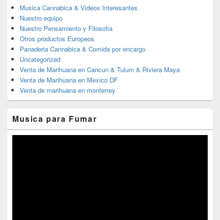
Musica Cannabica & Videos Interesantes
Nuestro equipo
Nuestro Pensamiento y Filosofia
Otros productos Europeos
Panaderia Cannabica & Comida por encargo
Uncategorized
Venta de Marihuana en Cancun & Tulum & Riviera Maya
Venta de Marihuana en Mexico DF
Venta de marihuana en monterrey
Musica para Fumar
Reproductor
de
vídeo