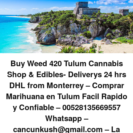
Buy Weed 420 Tulum Cannabis
Shop & Edibles- Deliverys 24 hrs
DHL from Monterrey – Comprar
Marihuana en Tulum Facil Rapido
y Confiable – 00528135669557
Whatsapp –
cancunkush@gmail.com – La