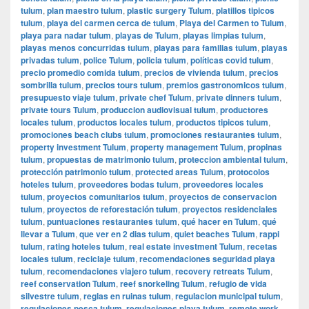
tulum
,
plan maestro tulum
,
plastic surgery Tulum
,
platillos tipicos
tulum
,
playa del carmen cerca de tulum
,
Playa del Carmen to Tulum
,
playa para nadar tulum
,
playas de Tulum
,
playas limpias tulum
,
playas menos concurridas tulum
,
playas para familias tulum
,
playas
privadas tulum
,
police Tulum
,
policia tulum
,
políticas covid tulum
,
precio promedio comida tulum
,
precios de vivienda tulum
,
precios
sombrilla tulum
,
precios tours tulum
,
premios gastronomicos tulum
,
presupuesto viaje tulum
,
private chef Tulum
,
private dinners tulum
,
private tours Tulum
,
produccion audiovisual tulum
,
productores
locales tulum
,
productos locales tulum
,
productos tipicos tulum
,
promociones beach clubs tulum
,
promociones restaurantes tulum
,
property investment Tulum
,
property management Tulum
,
propinas
tulum
,
propuestas de matrimonio tulum
,
proteccion ambiental tulum
,
protección patrimonio tulum
,
protected areas Tulum
,
protocolos
hoteles tulum
,
proveedores bodas tulum
,
proveedores locales
tulum
,
proyectos comunitarios tulum
,
proyectos de conservacion
tulum
,
proyectos de reforestación tulum
,
proyectos residenciales
tulum
,
puntuaciones restaurantes tulum
,
qué hacer en Tulum
,
qué
llevar a Tulum
,
que ver en 2 dias tulum
,
quiet beaches Tulum
,
rappi
tulum
,
rating hoteles tulum
,
real estate investment Tulum
,
recetas
locales tulum
,
reciclaje tulum
,
recomendaciones seguridad playa
tulum
,
recomendaciones viajero tulum
,
recovery retreats Tulum
,
reef conservation Tulum
,
reef snorkeling Tulum
,
refugio de vida
silvestre tulum
,
reglas en ruinas tulum
,
regulacion municipal tulum
,
regulaciones pesca tulum
,
regulaciones playa tulum
,
remote work