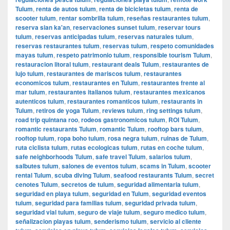
Tulum
,
renta de autos tulum
,
renta de bicicletas tulum
,
renta de
scooter tulum
,
rentar sombrilla tulum
,
reseñas restaurantes tulum
,
reserva sian ka'an
,
reservaciones sunset tulum
,
reservar tours
tulum
,
reservas anticipadas tulum
,
reservas naturales tulum
,
reservas restaurantes tulum
,
reservas tulum
,
respeto comunidades
mayas tulum
,
respeto patrimonio tulum
,
responsible tourism Tulum
,
restauracion litoral tulum
,
restaurant deals Tulum
,
restaurantes de
lujo tulum
,
restaurantes de mariscos tulum
,
restaurantes
economicos tulum
,
restaurantes en Tulum
,
restaurantes frente al
mar tulum
,
restaurantes italianos tulum
,
restaurantes mexicanos
autenticos tulum
,
restaurantes romanticos tulum
,
restaurants in
Tulum
,
retiros de yoga Tulum
,
reviews tulum
,
ring settings tulum
,
road trip quintana roo
,
rodeos gastronomicos tulum
,
ROI Tulum
,
romantic restaurants Tulum
,
romantic Tulum
,
rooftop bars tulum
,
rooftop tulum
,
ropa boho tulum
,
rosa negra tulum
,
ruinas de Tulum
,
ruta ciclista tulum
,
rutas ecologicas tulum
,
rutas en coche tulum
,
safe neighborhoods Tulum
,
safe travel Tulum
,
salarios tulum
,
salbutes tulum
,
salones de eventos tulum
,
scams in Tulum
,
scooter
rental Tulum
,
scuba diving Tulum
,
seafood restaurants Tulum
,
secret
cenotes Tulum
,
secretos de tulum
,
seguridad alimentaria tulum
,
seguridad en playa tulum
,
seguridad en Tulum
,
seguridad eventos
tulum
,
seguridad para familias tulum
,
seguridad privada tulum
,
seguridad vial tulum
,
seguro de viaje tulum
,
seguro medico tulum
,
señalizacion playas tulum
,
senderismo tulum
,
servicio al cliente