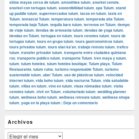
sitios mayas cerca de tulum
,
smoothies tulum
,
snorkel cenote
,
snorkel con tortugas tulum
,
sostenibilidad tulum
,
spa Tulum
,
stand
up paddle tulum
,
supermercados tulum
,
tacos en tulum
,
taxis en
Tulum
,
temazcal Tulum
,
temperatura tulum
,
temporada alta Tulum
,
temporada baja Tulum
,
tequila bars tulum
,
terrenos en Tulum
,
tiempo
de viaje tulum
,
tiendas de artesania tulum
,
tiendas de yoga tulum
,
tiendas en Tulum
,
tortugas en tulum
,
tours cenotes tulum
,
tours de
tortugas tulum
,
tours en grupo tulum
,
tours gastronomicos tulum
,
tours privados tulum
,
tours sian ka'an
,
trabajo remoto tulum
,
trafico
tulum
,
transfer privador tulum
,
transporte entre ciudades quintana
roo
,
transporte publico tulum
,
transporte Tulum
,
tren maya y tulum
,
tulum
,
tulum hoteles
,
tulum hoteles boutique
,
Tulum playa
,
Tulum
Restaurants
,
tulum ruins
,
turismo responsable Tulum
,
turismo
sustentable tulum
,
uber Tulum
,
uso de plásticos tulum
,
velocidad
internet tulum
,
vida boho tulum
,
vida nocturna Tulum
,
vida saludable
tulum
,
villas en tulum
,
vino en tulum
,
visas nómadas tulum
,
visita
cenotes tulum
,
vivir en Tulum
,
voluntariado tulum
,
wedding planner
tulum
,
wellness boho tulum
,
wellness retreats tulum
,
wellness shops
tulum
,
yoga en la playa tulum
|
Deja un comentario
El
Archivos
área
de
widget
Archivos