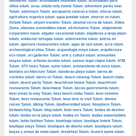
familiares Tulum
,
actividades infantiles tulum
,
actividades para
niños tulum
,
acua
,
adults only hotels Tulum
,
adventure parks near
Tulum
,
adventure Tulum
,
aeropuerto cancun a tulum
,
aforos tulum
,
agricultura organica tulum
,
agua potable tulum
,
ahorrar en tulum
,
Airbnb Tulum
,
airport transfer Tulum
,
akumal cerca de tulum
,
Aldea
Zama
,
alianzas sostenibles tulum
,
all-inclusive Tulum
,
alojamiento
corporativo tulum
,
alquiler vacacional tulum
,
alquileres a largo plazo
tulum
,
anidacion tortugas tulum
,
aniversarios tulum
,
antros en
tulum
,
apertura restaurantes tulum
,
apps de taxi tulum
,
arca tulum
,
archaeological sites Tulum
,
arqueologia maya tulum
,
arquitectura
eco tulum
,
art galleries Tulum
,
arte y cultura tulum
,
artesanias
mayas tulum
,
artistas locales tulum
,
asesor legal viajes tulum
,
ATM
Tulum
,
ATV tours Tulum
,
autor tulum
,
avistamiento de aves tulum
,
bamboo architecture Tulum
,
banderas playa tulum
,
bares de
cocteles tulum
,
bares en Tulum
,
beach cleanup Tulum
,
beach clubs
tulum
,
beach party Tulum
,
beachfront hotels Tulum
,
beachfront
restaurants Tulum
,
beachwear Tulum
,
becas gastronomia tulum
,
best areas to stay Tulum
,
best beach clubs Tulum
,
best cenotes
Tulum
,
best restaurants Tulum
,
best time to visit Tulum
,
bienes
raíces Tulum
,
biking Tulum
,
biodiversidad tulum
,
biosphere Tulum
,
birdwatching Tulum
,
blog tulum
,
boat tours Tulum
,
bodas de destino
tulum
,
bodas en la playa tulum
,
bodas en Tulum
,
bodas sustentables
tulum
,
boho fashion Tulum
,
bookings tulum
,
boutique hotels Tulum
,
boutique stays Tulum
,
boutiques de diseño tulum
,
boutiques tulum
,
boyas y zonas de nado tulum
,
breakfast Tulum
,
brunch spots tulum
,