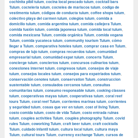
cochinita pibil tulum
,
cocina local pescado tulum
,
cocktail bars
Tulum
,
cocteleria tulum
,
cocteles de mariscos tulum
,
codigo de
vestimenta tulum
,
códigos de conducta tulum
,
coffee shops tulum
,
colectivo playa del carmen tulum
,
colegios tulum
,
comida a
domicilio tulum
,
comida argentina tulum
,
comida callejera Tulum
,
comida fusión tulum
,
comida japonesa tulum
,
comida local tulum
,
comida mexicana Tulum
,
comida orgánica Tulum
,
comida vegana
Tulum
,
comida yucateca tulum
,
community tourism Tulum
,
cómo
llegar a Tulum
,
comparativa hoteles tulum
,
comprar casa en Tulum
,
compras de lujo tulum
,
compras recuerdos tulum
,
comunidad
empresarial tulum
,
comunidad expat tulum
,
concerts Tulum
,
concierge tulum
,
conciertos tulum
,
concursos culinarios tulum
,
conexiones internet tulum
,
congresos tulum
,
consejos de viaje
tulum
,
consejos locales tulum
,
consejos para expatriados tulum
,
conservación cenotes tulum
,
conservation Tulum
,
construccion
sustentable tulum
,
consulados cercanos tulum
,
consultas
comunitarias tulum
,
consumo responsable tulum
,
cooking classes
tulum
,
cooperativas mayas tulum
,
cooperativas tulum
,
coral reef
tours Tulum
,
coral reef Tulum
,
corrientes marinas tulum
,
corrientes
y seguridad tulum
,
cosas que ver en tulum
,
cost of living Tulum
,
costo comida tulum
,
costo de vida Tulum
,
costo entrada ruinas
tulum
,
couples activities Tulum
,
couples photography Tulum
,
covid
rules Tulum
,
coworking Tulum
,
craft beer tulum
,
craft cocktails
Tulum
,
cuidado infantil tulum
,
cultura local tulum
,
cultura maya
Tulum
,
cultural tours Tulum
,
currency exchange Tulum
,
cursos de