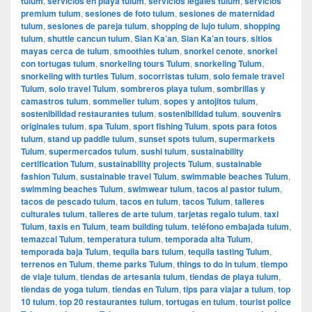
tulum
,
servicios en playa tulum
,
servicios legales tulum
,
servicios
premium tulum
,
sesiones de foto tulum
,
sesiones de maternidad
tulum
,
sesiones de pareja tulum
,
shopping de lujo tulum
,
shopping
tulum
,
shuttle cancun tulum
,
Sian Ka’an
,
Sian Ka’an tours
,
sitios
mayas cerca de tulum
,
smoothies tulum
,
snorkel cenote
,
snorkel
con tortugas tulum
,
snorkeling tours Tulum
,
snorkeling Tulum
,
snorkeling with turtles Tulum
,
socorristas tulum
,
solo female travel
Tulum
,
solo travel Tulum
,
sombreros playa tulum
,
sombrillas y
camastros tulum
,
sommelier tulum
,
sopes y antojitos tulum
,
sostenibilidad restaurantes tulum
,
sostenibilidad tulum
,
souvenirs
originales tulum
,
spa Tulum
,
sport fishing Tulum
,
spots para fotos
tulum
,
stand up paddle tulum
,
sunset spots tulum
,
supermarkets
Tulum
,
supermercados tulum
,
sushi tulum
,
sustainability
certification Tulum
,
sustainability projects Tulum
,
sustainable
fashion Tulum
,
sustainable travel Tulum
,
swimmable beaches Tulum
,
swimming beaches Tulum
,
swimwear tulum
,
tacos al pastor tulum
,
tacos de pescado tulum
,
tacos en tulum
,
tacos Tulum
,
talleres
culturales tulum
,
talleres de arte tulum
,
tarjetas regalo tulum
,
taxi
Tulum
,
taxis en Tulum
,
team building tulum
,
teléfono embajada tulum
,
temazcal Tulum
,
temperatura tulum
,
temporada alta Tulum
,
temporada baja Tulum
,
tequila bars tulum
,
tequila tasting Tulum
,
terrenos en Tulum
,
theme parks Tulum
,
things to do in tulum
,
tiempo
de viaje tulum
,
tiendas de artesania tulum
,
tiendas de playa tulum
,
tiendas de yoga tulum
,
tiendas en Tulum
,
tips para viajar a tulum
,
top
10 tulum
,
top 20 restaurantes tulum
,
tortugas en tulum
,
tourist police