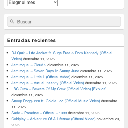
widget
Archivos
barra
lateral
primaria
Buscar
Buscar
por:
Entradas recientes
DJ Quik – Life Jacket ft. Suga Free & Dom Kennedy (Official
Video)
diciembre 11, 2025
Jamiroquai – Cloud 9
diciembre 11, 2025
Jamiroquai – Seven Days In Sunny June
diciembre 11, 2025
Jamiroquai – Little L (Official Video)
diciembre 11, 2025
Jamiroquai – Virtual Insanity (Official Video)
diciembre 11, 2025
LBC Crew – Beware Of My Crew (Official Video) [Explicit]
diciembre 11, 2025
Snoop Dogg- 220 ft. Goldie Loc (Official Music Video)
diciembre
11, 2025
Sade – Paradise – Official – 1988
diciembre 11, 2025
Coldplay – Adventure Of A Lifetime (Official Video)
noviembre 29,
2025