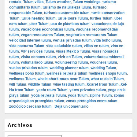
rentals
,
Tulum villas
,
Tulum weather
,
Tulum weddings
,
turismo
comunitario tulum
,
turismo de naturaleza tulum
,
turismo
responsable Tulum
,
turismo sustentable tulum
,
turtle conservation
Tulum
,
turtle nesting Tulum
,
turtle tours Tulum
,
turtles Tulum
,
uber
eats tulum
,
uber Tulum
,
uso de plásticos tulum
,
vacaciones de lujo
tulum
,
vacaciones economicas tulum
,
vacunas recomendadas
tulum
,
vegan restaurants Tulum
,
vegetarian restaurants Tulum
,
velocidad internet tulum
,
ventas privadas tulum
,
vida boho tulum
,
vida nocturna Tulum
,
vida saludable tulum
,
villas en tulum
,
vino en
tulum
,
VIP services Tulum
,
visas Mexico Tulum
,
visas nómadas
tulum
,
visita cenotes tulum
,
vivir en Tulum
,
voluntariado ambiental
tulum
,
voluntariado tulum
,
volunteering Tulum
,
vouchers tulum
,
vuelos privados tulum
,
wedding planner tulum
,
wedding Tulum
,
wellness boho tulum
,
wellness retreats tulum
,
wellness shops tulum
,
wellness Tulum
,
whale shark tours near Tulum
,
what to do in Tulum
,
wifi Tulum
,
wildlife Tulum
,
wine tasting tulum
,
Xcaret from Tulum
,
Xel-
Ha from Tulum
,
yacht tours Tulum
,
yates privados tulum
,
yoga en la
playa tulum
,
yoga retreats Tulum
,
yoga Tulum
,
zipline Tulum
,
zonas
arqueologicas protegidas tulum
,
zonas protegidas costa tulum
,
zoológico cercano tulum
|
Deja un comentario
El
Archivos
área
de