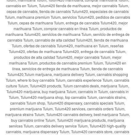
cannabis en Tulum, Tulum420 tienda de marihuana, mejor cannabis Tulum,
cepas de cannabis, tienda de cannabis Tulum420, especiales de cannabis
Tulum, marihuana premium Tulum, servicios Tulum420, pedidos de cannabis
Tulum, cepas de marihuana Tulum, entrega de cannabis Tulum420, mejor
marihuana Tulum, comprar cannabis en línea Tulum, productos de
marihuana Tulum420, servicios de marihuana Tulum, servicio de entrega de
cannabis Tulum, cannabis de alta calidad Tulum420, tienda de marihuana
Tulum, ofertas de cannabis Tulum420, marihuana en Tulum, reseñas
Tulum420, ofertas de marihuana Tulum420, entrega de cannabis Tulum,
productos de alta calidad Tulum420, mejor cannabis Tulum, mejor
marihuana Tulum, productos de cannabis premium Tulum, Tulum420 en
línea, servicios de entrega de marihuana Tulum, tienda de cannabis
Tulum420,Tulum marijuana, marijuana delivery Tulum, cannabis shopping
Tulum, where to buy cannabis Tulum, cannabis experience Tulum, cannabis
culture Tulum, Tulum420 products, Tulum cannabis deals, marijuana Tulum,
Tulum420 marijuana, buy marijuana Tulum, cannabis in Tulum, cannabis in
Tulum, Tulum420 marijuana shop, top cannabis Tulum, cannabis strains,
cannabis Tulum shop, Tulum420 dispensary, cannabis specials Tulum,
premium marijuana Tulum, Tulum420 services, cannabis orders Tulum,
marijuana strains Tulum, Tulum420 cannabis delivery, best marijuana Tulum,
buy cannabis online Tulum, Tulum420 marijuana products, marijuana
services Tulum, cannabis delivery service Tulum, Tulum420 high-quality
cannabis, marijuana dispensary Tulum, Tulum420 cannabis store, cannabis