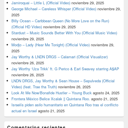
Jamiroquai – Little L (Official Video)
noviembre 29, 2025
George Michael – Careless Whisper (Official Video)
noviembre 29,
2025
Billy Ocean – Caribbean Queen (No More Love on the Run)
(Official HD Video)
noviembre 29, 2025
Stardust – Music Sounds Better With You (Official Music Video)
noviembre 29, 2025
Modjo – Lady (Hear Me Tonight) (Official Video)
noviembre 29,
2025
Jay Worthy & LNDN DRGS – Calamari (Official Visualizer)
noviembre 26, 2025
Jay Worthy ‘Uza Trikk’ ft. G Perico & Earl Swavey starring A$AP
noviembre 26, 2025
LNDN DRGS, Jay Worthy & Sean House – Sepulveda (Official
Video) (feat. Trae tha Truth)
noviembre 26, 2025
Look At Me Now/Bonafide Hustler – Young Buck
agosto 24, 2025
Frontera México Belice Xcalak || Quintana Roo.
agosto 21, 2025
Israelís piden asilo humanitario en Quintana Roo tras el conflicto
actual en Israel
agosto 21, 2025
Comentarios recientes