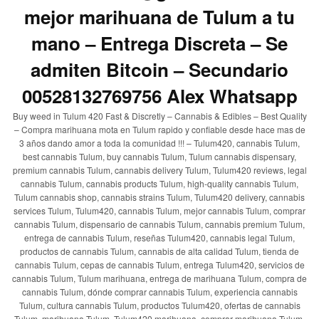
mejor marihuana de Tulum a tu
mano – Entrega Discreta – Se
admiten Bitcoin – Secundario
00528132769756 Alex Whatsapp
Buy weed in Tulum 420 Fast & Discretly – Cannabis & Edibles – Best Quality
– Compra marihuana mota en Tulum rapido y confiable desde hace mas de
3 años dando amor a toda la comunidad !!! – Tulum420, cannabis Tulum,
best cannabis Tulum, buy cannabis Tulum, Tulum cannabis dispensary,
premium cannabis Tulum, cannabis delivery Tulum, Tulum420 reviews, legal
cannabis Tulum, cannabis products Tulum, high-quality cannabis Tulum,
Tulum cannabis shop, cannabis strains Tulum, Tulum420 delivery, cannabis
services Tulum, Tulum420, cannabis Tulum, mejor cannabis Tulum, comprar
cannabis Tulum, dispensario de cannabis Tulum, cannabis premium Tulum,
entrega de cannabis Tulum, reseñas Tulum420, cannabis legal Tulum,
productos de cannabis Tulum, cannabis de alta calidad Tulum, tienda de
cannabis Tulum, cepas de cannabis Tulum, entrega Tulum420, servicios de
cannabis Tulum, Tulum marihuana, entrega de marihuana Tulum, compra de
cannabis Tulum, dónde comprar cannabis Tulum, experiencia cannabis
Tulum, cultura cannabis Tulum, productos Tulum420, ofertas de cannabis
Tulum, marihuana Tulum, Tulum420 marihuana, comprar marihuana Tulum,