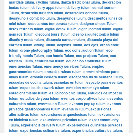
maridaje tulum
,
cycling Tulum
,
danza tradicional tulum
,
decoracion
bodas tulum
,
delivery apps tulum
,
delivery tulum
,
dental tourism
Tulum
,
desarrollo turistico tulum
,
desarrollos condos tulum
,
desayuno a domicilio tulum
,
desayunos tulum
,
descuentos lunas de
miel tulum
,
descuentos temporada tulum
,
designer shops Tulum
,
detox retreats tulum
,
digital detox Tulum
,
digital nomad tulum
,
digital
nomads Tulum
,
discount tours Tulum
,
diseño arquitectonico tulum
,
diseño y moda tulum
,
distancia cancun tulum
,
distancia playa del
carmen tulum
,
diving Tulum
,
dolphins Tulum
,
dos ojos
,
dress code
tulum
,
drone photography Tulum
,
eco construction Tulum
,
eco
friendly hotels Tulum
,
eco hotels Tulum
,
eco projects Tulum
,
eco
tourism Tulum
,
ecoturismo tulum
,
educación ambiental tulum
,
emergencias Tulum
,
emergency services Tulum
,
empleo
gastronomico tulum
,
entradas ruinas tulum
,
entretenimiento para
niños tulum
,
erosión costera tulum
,
escapadas fin de semana tulum
,
escuelas de cocina tulum
,
escuelas en tulum
,
espacio para eventos
tulum
,
espacios de cowork tulum
,
estacion tren maya tulum
,
estacionamiento tulum
,
estilo boho chic tulum
,
estudios de impacto
tulum
,
estudios de yoga tulum
,
eventos corporativos tulum
,
eventos
culturales tulum
,
eventos en Tulum
,
eventos pop up tulum
,
eventos
privados gastronomicos tulum
,
events in Tulum
,
excursiones
alternativas tulum
,
excursiones arqueologicas tulum
,
excursiones
en bicicleta tulum
,
excursiones privadas tulum
,
expat community
Tulum
,
experiencia delivery tulum
,
experiencias culinarias privadas
tulum
,
experiencias culinarias tulum
,
experiencias culturales tulum
,