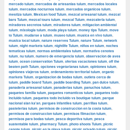
mercado tulum
,
mercados de artesanias tulum
,
mercados locales
tulum
,
mercados nocturnos tulum
,
mercados organicos tulum
,
mestiza tulum
,
Mexican food Tulum
,
mezcal artesanal tulum
,
mezcal
bars Tulum
,
mezcal tours tulum
,
mezcal Tulum
,
mezcaleria tulum
,
miradores secretos tulum
,
miradores tulum
,
mitigacion ambiental
tulum
,
mixologia tulum
,
moda playa tulum
,
money tips Tulum
,
move
to Tulum
,
mudarse a tulum
,
museo tulum
,
musica en vivo tulum
,
musica local tulum
,
nature reserves Tulum
,
nature Tulum
,
network
tulum
,
night markets tulum
,
nightlife Tulum
,
niños en tulum
,
noches
tematicas tulum
,
normas ambientales tulum
,
normativa cenotes
tulum
,
nu tulum
,
numero de emergencia tulum
,
observacion de aves
tulum
,
ocean conservation Tulum
,
ofertas vacaciones tulum
,
off the
beaten path Tulum
,
opciones vegetarianas tulum
,
opiniones tulum
,
opiniones viajeros tulum
,
ordenamiento territorial tulum
,
organic
markets Tulum
,
organizacion de bodas tulum
,
outlets cerca de
tulum
,
paddle board Tulum
,
paddle boarding Tulum
,
pan dulce tulum
,
panaderia artesanal tulum
,
panaderias tulum
,
panuchos tulum
,
paquetes familia tulum
,
paquetes romanticos tulum
,
paquetes todo
incluido tulum
,
paquetes todo incluido vs boutique tulum
,
parque
nacional sian ka'an
,
parques infantiles tulum
,
parrillas tulum
,
pastelerias tulum
,
permisos de construccion en la costa tulum
,
permisos de construccion tulum
,
permisos filmacion tulum
,
permisos para bodas tulum
,
pesca deportiva tulum
,
pesca
sustentable tulum
,
pharmacy Tulum
,
photo shoots Tulum
,
picnic
cenote tulum
,
picnic en la playa tulum
,
picnic privado tulum
,
picnic