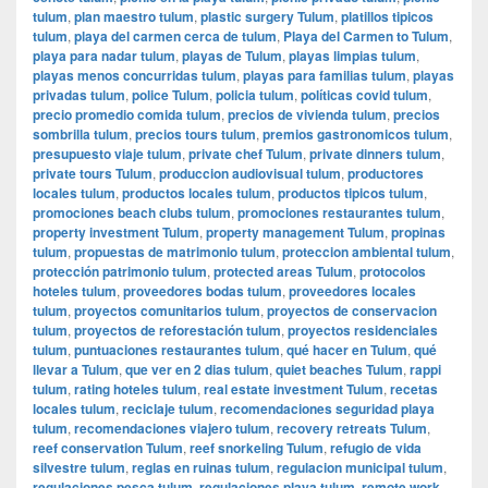
tulum
,
plan maestro tulum
,
plastic surgery Tulum
,
platillos tipicos
tulum
,
playa del carmen cerca de tulum
,
Playa del Carmen to Tulum
,
playa para nadar tulum
,
playas de Tulum
,
playas limpias tulum
,
playas menos concurridas tulum
,
playas para familias tulum
,
playas
privadas tulum
,
police Tulum
,
policia tulum
,
políticas covid tulum
,
precio promedio comida tulum
,
precios de vivienda tulum
,
precios
sombrilla tulum
,
precios tours tulum
,
premios gastronomicos tulum
,
presupuesto viaje tulum
,
private chef Tulum
,
private dinners tulum
,
private tours Tulum
,
produccion audiovisual tulum
,
productores
locales tulum
,
productos locales tulum
,
productos tipicos tulum
,
promociones beach clubs tulum
,
promociones restaurantes tulum
,
property investment Tulum
,
property management Tulum
,
propinas
tulum
,
propuestas de matrimonio tulum
,
proteccion ambiental tulum
,
protección patrimonio tulum
,
protected areas Tulum
,
protocolos
hoteles tulum
,
proveedores bodas tulum
,
proveedores locales
tulum
,
proyectos comunitarios tulum
,
proyectos de conservacion
tulum
,
proyectos de reforestación tulum
,
proyectos residenciales
tulum
,
puntuaciones restaurantes tulum
,
qué hacer en Tulum
,
qué
llevar a Tulum
,
que ver en 2 dias tulum
,
quiet beaches Tulum
,
rappi
tulum
,
rating hoteles tulum
,
real estate investment Tulum
,
recetas
locales tulum
,
reciclaje tulum
,
recomendaciones seguridad playa
tulum
,
recomendaciones viajero tulum
,
recovery retreats Tulum
,
reef conservation Tulum
,
reef snorkeling Tulum
,
refugio de vida
silvestre tulum
,
reglas en ruinas tulum
,
regulacion municipal tulum
,
regulaciones pesca tulum
,
regulaciones playa tulum
,
remote work