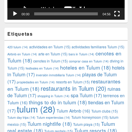
00:00
04:56
Etiquetas
actividades en Tulum
(15)
actividades familiares Tulum
(15)
420 tulum
(14)
cenotes en
arte en Tulum
(15)
Airbnb en Tulum
(14)
bars in Tulum
(14)
Tulum
(18)
cenotes in Tulum
(15)
diving in
comprar casa en Tulum
(14)
hoteles en Tulum
(18)
hotels
Tulum
(15)
festivales en Tulum
(14)
in Tulum
(17)
playas de Tulum
inversión inmobiliaria Tulum
(14)
restaurantes
(17)
resorts en Tulum
(15)
propiedades en Tulum
(14)
restaurants in Tulum
(20)
en Tulum
(18)
ruinas
de Tulum
(17)
spa Tulum
(17)
terrenos en
shopping in Tulum
(14)
things to do in tulum
(18)
tiendas en Tulum
Tulum
(16)
tulum
(28)
(17)
Tulum Airbnb
(16)
Tulum clubs
(15)
Tulum honeymoon
(15)
tulum
Tulum day trips
(14)
Tulum experiencias
(14)
Tulum nightlife
(18)
Tulum
mexico
(15)
Tulum playa
(15)
real estate
(18)
Tulum resorts
(18)
Tulum rentals
(15)