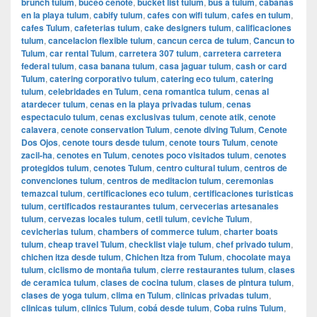
brunch tulum
,
buceo cenote
,
bucket list tulum
,
bus a tulum
,
cabanas
en la playa tulum
,
cabify tulum
,
cafes con wifi tulum
,
cafes en tulum
,
cafes Tulum
,
cafeterias tulum
,
cake designers tulum
,
calificaciones
tulum
,
cancelacion flexible tulum
,
cancun cerca de tulum
,
Cancun to
Tulum
,
car rental Tulum
,
carretera 307 tulum
,
carretera carretera
federal tulum
,
casa banana tulum
,
casa jaguar tulum
,
cash or card
Tulum
,
catering corporativo tulum
,
catering eco tulum
,
catering
tulum
,
celebridades en Tulum
,
cena romantica tulum
,
cenas al
atardecer tulum
,
cenas en la playa privadas tulum
,
cenas
espectaculo tulum
,
cenas exclusivas tulum
,
cenote atik
,
cenote
calavera
,
cenote conservation Tulum
,
cenote diving Tulum
,
Cenote
Dos Ojos
,
cenote tours desde tulum
,
cenote tours Tulum
,
cenote
zacil-ha
,
cenotes en Tulum
,
cenotes poco visitados tulum
,
cenotes
protegidos tulum
,
cenotes Tulum
,
centro cultural tulum
,
centros de
convenciones tulum
,
centros de meditacion tulum
,
ceremonias
temazcal tulum
,
certificaciones eco tulum
,
certificaciones turisticas
tulum
,
certificados restaurantes tulum
,
cervecerias artesanales
tulum
,
cervezas locales tulum
,
cetli tulum
,
ceviche Tulum
,
cevicherias tulum
,
chambers of commerce tulum
,
charter boats
tulum
,
cheap travel Tulum
,
checklist viaje tulum
,
chef privado tulum
,
chichen itza desde tulum
,
Chichen Itza from Tulum
,
chocolate maya
tulum
,
ciclismo de montaña tulum
,
cierre restaurantes tulum
,
clases
de ceramica tulum
,
clases de cocina tulum
,
clases de pintura tulum
,
clases de yoga tulum
,
clima en Tulum
,
clinicas privadas tulum
,
clinicas tulum
,
clinics Tulum
,
cobá desde tulum
,
Coba ruins Tulum
,