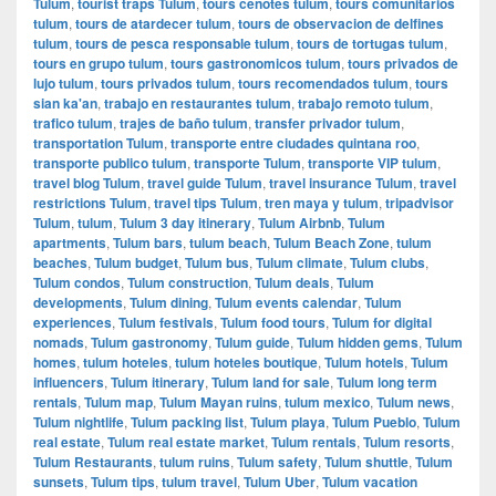
Tulum
,
tourist traps Tulum
,
tours cenotes tulum
,
tours comunitarios
tulum
,
tours de atardecer tulum
,
tours de observacion de delfines
tulum
,
tours de pesca responsable tulum
,
tours de tortugas tulum
,
tours en grupo tulum
,
tours gastronomicos tulum
,
tours privados de
lujo tulum
,
tours privados tulum
,
tours recomendados tulum
,
tours
sian ka'an
,
trabajo en restaurantes tulum
,
trabajo remoto tulum
,
trafico tulum
,
trajes de baño tulum
,
transfer privador tulum
,
transportation Tulum
,
transporte entre ciudades quintana roo
,
transporte publico tulum
,
transporte Tulum
,
transporte VIP tulum
,
travel blog Tulum
,
travel guide Tulum
,
travel insurance Tulum
,
travel
restrictions Tulum
,
travel tips Tulum
,
tren maya y tulum
,
tripadvisor
Tulum
,
tulum
,
Tulum 3 day itinerary
,
Tulum Airbnb
,
Tulum
apartments
,
Tulum bars
,
tulum beach
,
Tulum Beach Zone
,
tulum
beaches
,
Tulum budget
,
Tulum bus
,
Tulum climate
,
Tulum clubs
,
Tulum condos
,
Tulum construction
,
Tulum deals
,
Tulum
developments
,
Tulum dining
,
Tulum events calendar
,
Tulum
experiences
,
Tulum festivals
,
Tulum food tours
,
Tulum for digital
nomads
,
Tulum gastronomy
,
Tulum guide
,
Tulum hidden gems
,
Tulum
homes
,
tulum hoteles
,
tulum hoteles boutique
,
Tulum hotels
,
Tulum
influencers
,
Tulum itinerary
,
Tulum land for sale
,
Tulum long term
rentals
,
Tulum map
,
Tulum Mayan ruins
,
tulum mexico
,
Tulum news
,
Tulum nightlife
,
Tulum packing list
,
Tulum playa
,
Tulum Pueblo
,
Tulum
real estate
,
Tulum real estate market
,
Tulum rentals
,
Tulum resorts
,
Tulum Restaurants
,
tulum ruins
,
Tulum safety
,
Tulum shuttle
,
Tulum
sunsets
,
Tulum tips
,
tulum travel
,
Tulum Uber
,
Tulum vacation