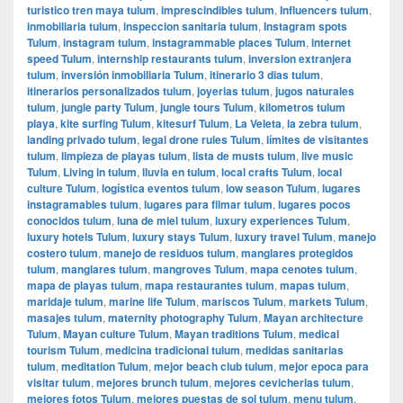
turistico tren maya tulum
,
imprescindibles tulum
,
Influencers tulum
,
inmobiliaria tulum
,
inspeccion sanitaria tulum
,
Instagram spots
Tulum
,
instagram tulum
,
instagrammable places Tulum
,
internet
speed Tulum
,
internship restaurants tulum
,
inversion extranjera
tulum
,
inversión inmobiliaria Tulum
,
itinerario 3 dias tulum
,
itinerarios personalizados tulum
,
joyerias tulum
,
jugos naturales
tulum
,
jungle party Tulum
,
jungle tours Tulum
,
kilometros tulum
playa
,
kite surfing Tulum
,
kitesurf Tulum
,
La Veleta
,
la zebra tulum
,
landing privado tulum
,
legal drone rules Tulum
,
límites de visitantes
tulum
,
limpieza de playas tulum
,
lista de musts tulum
,
live music
Tulum
,
Living in tulum
,
lluvia en tulum
,
local crafts Tulum
,
local
culture Tulum
,
logística eventos tulum
,
low season Tulum
,
lugares
instagramables tulum
,
lugares para filmar tulum
,
lugares pocos
conocidos tulum
,
luna de miel tulum
,
luxury experiences Tulum
,
luxury hotels Tulum
,
luxury stays Tulum
,
luxury travel Tulum
,
manejo
costero tulum
,
manejo de residuos tulum
,
manglares protegidos
tulum
,
manglares tulum
,
mangroves Tulum
,
mapa cenotes tulum
,
mapa de playas tulum
,
mapa restaurantes tulum
,
mapas tulum
,
maridaje tulum
,
marine life Tulum
,
mariscos Tulum
,
markets Tulum
,
masajes tulum
,
maternity photography Tulum
,
Mayan architecture
Tulum
,
Mayan culture Tulum
,
Mayan traditions Tulum
,
medical
tourism Tulum
,
medicina tradicional tulum
,
medidas sanitarias
tulum
,
meditation Tulum
,
mejor beach club tulum
,
mejor epoca para
visitar tulum
,
mejores brunch tulum
,
mejores cevicherias tulum
,
mejores fotos Tulum
,
mejores puestas de sol tulum
,
menu tulum
,