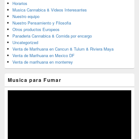
Horarios
Musica Cannabica & Videos Interesantes
Nuestro equipo
Nuestro Pensamiento y Filosofia
Otros productos Europeos
Panaderia Cannabica & Comida por encargo
Uncategorized
Venta de Marihuana en Cancun & Tulum & Riviera Maya
Venta de Marihuana en Mexico DF
Venta de marihuana en monterrey
Musica para Fumar
Reproductor
de
vídeo