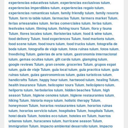
experiencias educativas tulum
,
experiencias exclusivas tulum
,
experiencias imperdibles tulum
,
experiencias regalo tulum
,
experiencias romanticas tulum
,
family friendly tulum
,
family resorts
Tulum
,
farm to table tulum
,
farmacias Tulum
,
farmers market Tulum
,
ferias artesanales tulum
,
ferias comerciales tulum
,
ferias tulum
,
festivales tulum
,
filming tulum
,
fishing tours Tulum
,
flora y fauna
Tulum
,
flores locales tulum
,
floristerias tulum
,
food & wine tulum
,
food delivery Tulum
,
food experiences Tulum
,
food markets tulum
,
food scene tulum
,
food tours tulum
,
food trucks tulum
,
fotografia de
boda tulum
,
fotografia de viaje tulum
,
fotos ruinas tulum
,
fotos tulum
,
freediving Tulum
,
galerias de arte tulum
,
gastronomia internacional
tulum
,
gemas ocultas tulum
,
gift cards tulum
,
glamping tulum
,
google reviews Tulum
,
gran cenote
,
groceries Tulum
,
grupos expat
tulum
,
guía de viaje Tulum
,
guía local tulum
,
guia practica tulum
,
guia
ruinas tulum
,
guias gastronomicos tulum
,
guias turisticos tulum
,
handicrafts Tulum
,
happy hour tulum
,
hartwood tulum
,
healing Tulum
,
health insurance Tulum
,
helicopter tours Tulum
,
helicóptero tulum
,
heliports tulum
,
herbolarios tulum
,
hidden beaches Tulum
,
high
season Tulum
,
higiene cenotes tulum
,
higiene restaurantes tulum
,
hiking Tulum
,
historia maya tulum
,
holistic therapy Tulum
,
honeymoon Tulum
,
horarios restaurantes tulum
,
horarios ruinas
tulum
,
horarios servicio tulum
,
hospitales Tulum
,
hospitals Tulum
,
hotel deals Tulum
,
hoteles eco tulum
,
hoteles en Tulum
,
huertos
urbanos tulum
,
huracanes tulum
,
hurricane season Tulum
,
immigration Tulum
,
impacto ambiental desarrollo tulum
,
impacto