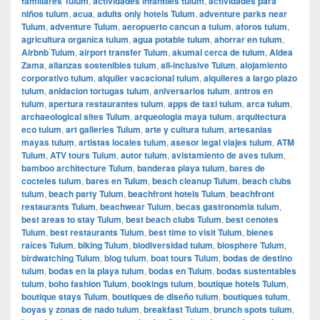
familiares Tulum
,
actividades infantiles tulum
,
actividades para
niños tulum
,
acua
,
adults only hotels Tulum
,
adventure parks near
Tulum
,
adventure Tulum
,
aeropuerto cancun a tulum
,
aforos tulum
,
agricultura organica tulum
,
agua potable tulum
,
ahorrar en tulum
,
Airbnb Tulum
,
airport transfer Tulum
,
akumal cerca de tulum
,
Aldea
Zama
,
alianzas sostenibles tulum
,
all-inclusive Tulum
,
alojamiento
corporativo tulum
,
alquiler vacacional tulum
,
alquileres a largo plazo
tulum
,
anidacion tortugas tulum
,
aniversarios tulum
,
antros en
tulum
,
apertura restaurantes tulum
,
apps de taxi tulum
,
arca tulum
,
archaeological sites Tulum
,
arqueologia maya tulum
,
arquitectura
eco tulum
,
art galleries Tulum
,
arte y cultura tulum
,
artesanias
mayas tulum
,
artistas locales tulum
,
asesor legal viajes tulum
,
ATM
Tulum
,
ATV tours Tulum
,
autor tulum
,
avistamiento de aves tulum
,
bamboo architecture Tulum
,
banderas playa tulum
,
bares de
cocteles tulum
,
bares en Tulum
,
beach cleanup Tulum
,
beach clubs
tulum
,
beach party Tulum
,
beachfront hotels Tulum
,
beachfront
restaurants Tulum
,
beachwear Tulum
,
becas gastronomia tulum
,
best areas to stay Tulum
,
best beach clubs Tulum
,
best cenotes
Tulum
,
best restaurants Tulum
,
best time to visit Tulum
,
bienes
raíces Tulum
,
biking Tulum
,
biodiversidad tulum
,
biosphere Tulum
,
birdwatching Tulum
,
blog tulum
,
boat tours Tulum
,
bodas de destino
tulum
,
bodas en la playa tulum
,
bodas en Tulum
,
bodas sustentables
tulum
,
boho fashion Tulum
,
bookings tulum
,
boutique hotels Tulum
,
boutique stays Tulum
,
boutiques de diseño tulum
,
boutiques tulum
,
boyas y zonas de nado tulum
,
breakfast Tulum
,
brunch spots tulum
,