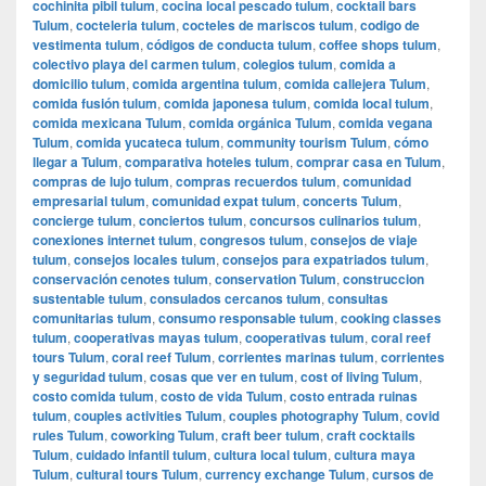
cochinita pibil tulum
,
cocina local pescado tulum
,
cocktail bars
Tulum
,
cocteleria tulum
,
cocteles de mariscos tulum
,
codigo de
vestimenta tulum
,
códigos de conducta tulum
,
coffee shops tulum
,
colectivo playa del carmen tulum
,
colegios tulum
,
comida a
domicilio tulum
,
comida argentina tulum
,
comida callejera Tulum
,
comida fusión tulum
,
comida japonesa tulum
,
comida local tulum
,
comida mexicana Tulum
,
comida orgánica Tulum
,
comida vegana
Tulum
,
comida yucateca tulum
,
community tourism Tulum
,
cómo
llegar a Tulum
,
comparativa hoteles tulum
,
comprar casa en Tulum
,
compras de lujo tulum
,
compras recuerdos tulum
,
comunidad
empresarial tulum
,
comunidad expat tulum
,
concerts Tulum
,
concierge tulum
,
conciertos tulum
,
concursos culinarios tulum
,
conexiones internet tulum
,
congresos tulum
,
consejos de viaje
tulum
,
consejos locales tulum
,
consejos para expatriados tulum
,
conservación cenotes tulum
,
conservation Tulum
,
construccion
sustentable tulum
,
consulados cercanos tulum
,
consultas
comunitarias tulum
,
consumo responsable tulum
,
cooking classes
tulum
,
cooperativas mayas tulum
,
cooperativas tulum
,
coral reef
tours Tulum
,
coral reef Tulum
,
corrientes marinas tulum
,
corrientes
y seguridad tulum
,
cosas que ver en tulum
,
cost of living Tulum
,
costo comida tulum
,
costo de vida Tulum
,
costo entrada ruinas
tulum
,
couples activities Tulum
,
couples photography Tulum
,
covid
rules Tulum
,
coworking Tulum
,
craft beer tulum
,
craft cocktails
Tulum
,
cuidado infantil tulum
,
cultura local tulum
,
cultura maya
Tulum
,
cultural tours Tulum
,
currency exchange Tulum
,
cursos de