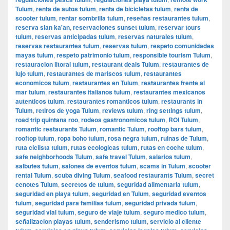
Tulum
,
renta de autos tulum
,
renta de bicicletas tulum
,
renta de
scooter tulum
,
rentar sombrilla tulum
,
reseñas restaurantes tulum
,
reserva sian ka'an
,
reservaciones sunset tulum
,
reservar tours
tulum
,
reservas anticipadas tulum
,
reservas naturales tulum
,
reservas restaurantes tulum
,
reservas tulum
,
respeto comunidades
mayas tulum
,
respeto patrimonio tulum
,
responsible tourism Tulum
,
restauracion litoral tulum
,
restaurant deals Tulum
,
restaurantes de
lujo tulum
,
restaurantes de mariscos tulum
,
restaurantes
economicos tulum
,
restaurantes en Tulum
,
restaurantes frente al
mar tulum
,
restaurantes italianos tulum
,
restaurantes mexicanos
autenticos tulum
,
restaurantes romanticos tulum
,
restaurants in
Tulum
,
retiros de yoga Tulum
,
reviews tulum
,
ring settings tulum
,
road trip quintana roo
,
rodeos gastronomicos tulum
,
ROI Tulum
,
romantic restaurants Tulum
,
romantic Tulum
,
rooftop bars tulum
,
rooftop tulum
,
ropa boho tulum
,
rosa negra tulum
,
ruinas de Tulum
,
ruta ciclista tulum
,
rutas ecologicas tulum
,
rutas en coche tulum
,
safe neighborhoods Tulum
,
safe travel Tulum
,
salarios tulum
,
salbutes tulum
,
salones de eventos tulum
,
scams in Tulum
,
scooter
rental Tulum
,
scuba diving Tulum
,
seafood restaurants Tulum
,
secret
cenotes Tulum
,
secretos de tulum
,
seguridad alimentaria tulum
,
seguridad en playa tulum
,
seguridad en Tulum
,
seguridad eventos
tulum
,
seguridad para familias tulum
,
seguridad privada tulum
,
seguridad vial tulum
,
seguro de viaje tulum
,
seguro medico tulum
,
señalizacion playas tulum
,
senderismo tulum
,
servicio al cliente