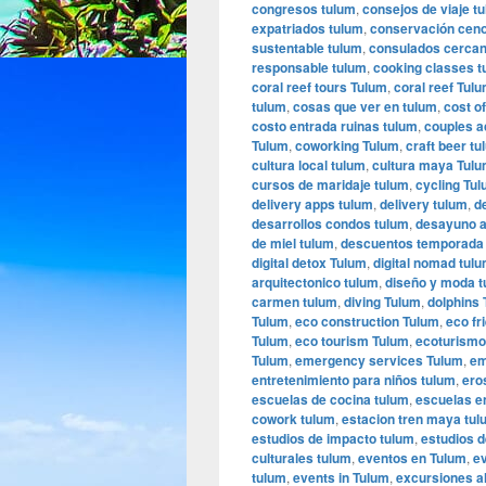
congresos tulum
,
consejos de viaje t
expatriados tulum
,
conservación ceno
sustentable tulum
,
consulados cercan
responsable tulum
,
cooking classes t
coral reef tours Tulum
,
coral reef Tul
tulum
,
cosas que ver en tulum
,
cost of
costo entrada ruinas tulum
,
couples a
Tulum
,
coworking Tulum
,
craft beer tu
cultura local tulum
,
cultura maya Tul
cursos de maridaje tulum
,
cycling Tu
delivery apps tulum
,
delivery tulum
,
d
desarrollos condos tulum
,
desayuno a
de miel tulum
,
descuentos temporada
digital detox Tulum
,
digital nomad tul
arquitectonico tulum
,
diseño y moda 
carmen tulum
,
diving Tulum
,
dolphins
Tulum
,
eco construction Tulum
,
eco fr
Tulum
,
eco tourism Tulum
,
ecoturismo
Tulum
,
emergency services Tulum
,
em
entretenimiento para niños tulum
,
ero
escuelas de cocina tulum
,
escuelas e
cowork tulum
,
estacion tren maya tul
estudios de impacto tulum
,
estudios d
culturales tulum
,
eventos en Tulum
,
e
tulum
,
events in Tulum
,
excursiones al