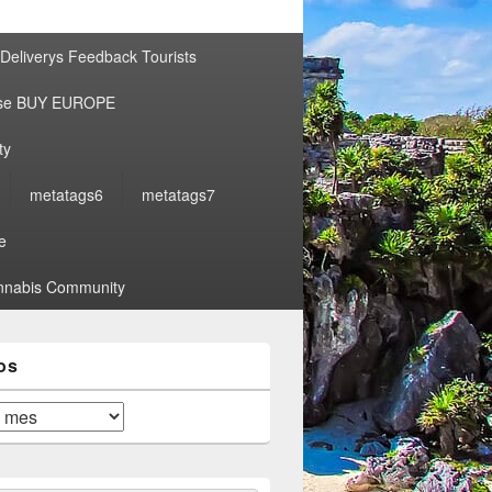
por:
Deliverys Feedback Tourists
ise BUY EUROPE
ty
metatags6
metatags7
e
nabis Community
os