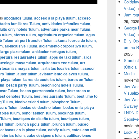
Coldplay
Video)
n
Jamiroqua
do
abogados tulum
,
acceso a la playa tulum
,
acceso
29, 202
idades familiares Tulum
,
actividades infantiles tulum
,
George M
ults only hotels Tulum
,
adventure parks near Tulum
,
Video)
n
a tulum
,
aforos tulum
,
agricultura organica tulum
,
agua
b Tulum
,
airport transfer Tulum
,
akumal cerca de tulum
,
Billy O
um
,
all-inclusive Tulum
,
alojamiento corporativo tulum
,
on the R
 largo plazo tulum
,
anidacion tortugas tulum
,
2025
pertura restaurantes tulum
,
apps de taxi tulum
,
arca
Stardus
ueologia maya tulum
,
arquitectura eco tulum
,
art
(Officia
rtesanias mayas tulum
,
artistas locales tulum
,
asesor
Modjo – 
urs Tulum
,
autor tulum
,
avistamiento de aves tulum
,
 playa tulum
,
bares de cocteles tulum
,
bares en Tulum
,
noviemb
lum
,
beach party Tulum
,
beachfront hotels Tulum
,
Jay Wor
ear Tulum
,
becas gastronomia tulum
,
best areas to
Visualiz
est cenotes Tulum
,
best restaurants Tulum
,
best time to
Jay Wort
ng Tulum
,
biodiversidad tulum
,
biosphere Tulum
,
Swavey 
tours Tulum
,
bodas de destino tulum
,
bodas en la playa
LNDN DR
ables tulum
,
boho fashion Tulum
,
bookings tulum
,
 Tulum
,
boutiques de diseño tulum
,
boutiques tulum
,
Sepulved
st Tulum
,
brunch spots tulum
,
brunch tulum
,
buceo
noviemb
,
cabanas en la playa tulum
,
cabify tulum
,
cafes con wifi
Look At
feterias tulum
,
cake designers tulum
,
calificaciones
agosto 