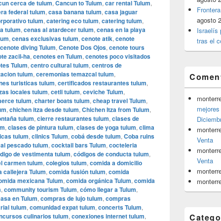
cun cerca de tulum
,
Cancun to Tulum
,
car rental Tulum
,
Frontera
era federal tulum
,
casa banana tulum
,
casa jaguar
agosto 
orporativo tulum
,
catering eco tulum
,
catering tulum
,
a tulum
,
cenas al atardecer tulum
,
cenas en la playa
Israelís
lum
,
cenas exclusivas tulum
,
cenote atik
,
cenote
tras el c
cenote diving Tulum
,
Cenote Dos Ojos
,
cenote tours
te zacil-ha
,
cenotes en Tulum
,
cenotes poco visitados
tes Tulum
,
centro cultural tulum
,
centros de
tacion tulum
,
ceremonias temazcal tulum
,
Coment
ones turisticas tulum
,
certificados restaurantes tulum
,
zas locales tulum
,
cetli tulum
,
ceviche Tulum
,
monterr
erce tulum
,
charter boats tulum
,
cheap travel Tulum
,
mejores 
lum
,
chichen itza desde tulum
,
Chichen Itza from Tulum
,
ontaña tulum
,
cierre restaurantes tulum
,
clases de
Diciemb
um
,
clases de pintura tulum
,
clases de yoga tulum
,
clima
monterr
nicas tulum
,
clinics Tulum
,
cobá desde tulum
,
Coba ruins
Venta
cal pescado tulum
,
cocktail bars Tulum
,
cocteleria
monterr
digo de vestimenta tulum
,
códigos de conducta tulum
,
Venta
el carmen tulum
,
colegios tulum
,
comida a domicilio
monterr
 callejera Tulum
,
comida fusión tulum
,
comida
omida mexicana Tulum
,
comida orgánica Tulum
,
comida
monterr
m
,
community tourism Tulum
,
cómo llegar a Tulum
,
asa en Tulum
,
compras de lujo tulum
,
compras
ial tulum
,
comunidad expat tulum
,
concerts Tulum
,
ncursos culinarios tulum
,
conexiones internet tulum
,
Catego