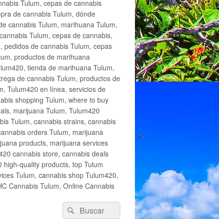
annabis Tulum, cepas de cannabis
mpra de cannabis Tulum, dónde
 de cannabis Tulum, marihuana Tulum,
cannabis Tulum, cepas de cannabis,
, pedidos de cannabis Tulum, cepas
lum, productos de marihuana
Tulum420, tienda de marihuana Tulum,
trega de cannabis Tulum, productos de
, Tulum420 en línea, servicios de
abis shopping Tulum, where to buy
eals, marijuana Tulum, Tulum420
is Tulum, cannabis strains, cannabis
cannabis orders Tulum, marijuana
juana products, marijuana services
420 cannabis store, cannabis deals
high-quality products, top Tulum
rvices Tulum, cannabis shop Tulum420,
THC Cannabis Tulum, Online Cannabis
Buscar
Buscar