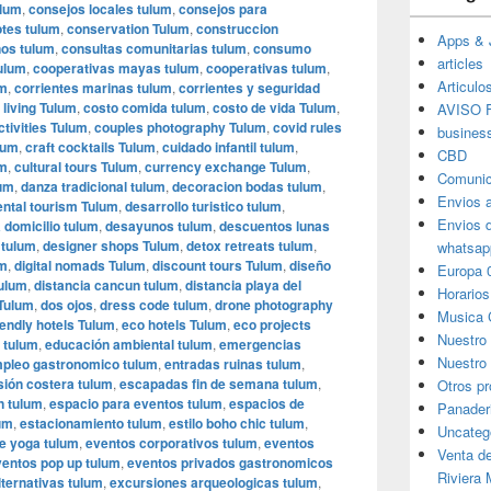
ulum
,
consejos locales tulum
,
consejos para
tes tulum
,
conservation Tulum
,
construccion
Apps & 
os tulum
,
consultas comunitarias tulum
,
consumo
articles
ulum
,
cooperativas mayas tulum
,
cooperativas tulum
,
Articulo
um
,
corrientes marinas tulum
,
corrientes y seguridad
 living Tulum
,
costo comida tulum
,
costo de vida Tulum
,
AVISO F
ctivities Tulum
,
couples photography Tulum
,
covid rules
busines
lum
,
craft cocktails Tulum
,
cuidado infantil tulum
,
CBD
um
,
cultural tours Tulum
,
currency exchange Tulum
,
Comunic
lum
,
danza tradicional tulum
,
decoracion bodas tulum
,
Envios 
ental tourism Tulum
,
desarrollo turistico tulum
,
Envios 
 domicilio tulum
,
desayunos tulum
,
descuentos lunas
 tulum
,
designer shops Tulum
,
detox retreats tulum
,
whatsap
um
,
digital nomads Tulum
,
discount tours Tulum
,
diseño
Europa 
tulum
,
distancia cancun tulum
,
distancia playa del
Horarios
 Tulum
,
dos ojos
,
dress code tulum
,
drone photography
Musica 
iendly hotels Tulum
,
eco hotels Tulum
,
eco projects
Nuestro
 tulum
,
educación ambiental tulum
,
emergencias
Nuestro 
pleo gastronomico tulum
,
entradas ruinas tulum
,
sión costera tulum
,
escapadas fin de semana tulum
,
Otros p
n tulum
,
espacio para eventos tulum
,
espacios de
Panader
um
,
estacionamiento tulum
,
estilo boho chic tulum
,
Uncateg
e yoga tulum
,
eventos corporativos tulum
,
eventos
Venta d
ventos pop up tulum
,
eventos privados gastronomicos
Riviera
ternativas tulum
,
excursiones arqueologicas tulum
,