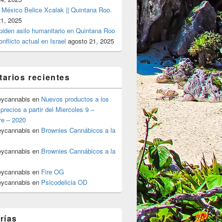
 México Belice Xcalak || Quintana Roo.
21, 2025
 piden asilo humanitario en Quintana Roo
onflicto actual en Israel
agosto 21, 2025
arios recientes
eycannabis
en
Nuevos productos a los
precios a partir del Miercoles 9 –
re – 2020
eycannabis
en
Brownies Cannábicos a la
eycannabis
en
Brownies Cannábicos a la
eycannabis
en
Fire OG
eycannabis
en
Psicodelicia OD
rías