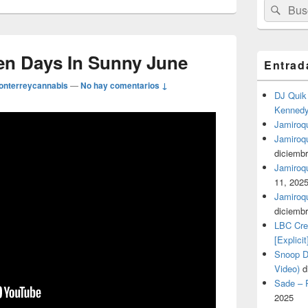
Buscar
Busc
por:
en Days In Sunny June
Entrad
onterreycannabis
—
No hay comentarios ↓
DJ Quik 
Kennedy 
Jamiroqu
Jamiroq
diciembr
Jamiroqua
11, 202
Jamiroqu
diciembr
LBC Cre
[Explicit
Snoop Do
Video)
d
Sade – P
2025