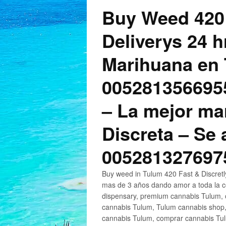
Buy Weed 420
Deliverys 24 
Marihuana en 
005281356695
– La mejor ma
Discreta – Se
005281327697
Buy weed in Tulum 420 Fast & Discret
mas de 3 años dando amor a toda la c
dispensary, premium cannabis Tulum, c
cannabis Tulum, Tulum cannabis shop,
cannabis Tulum, comprar cannabis Tul