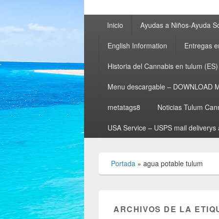
Menú
Inicio
Ayudas a Niños-Ayuda So
principal
English Information
Entregas e
Historia del Cannabis en tulum (ES)
Menu descargable – DOWNLOAD 
metatags8
Noticias Tulum Can
USA Service – USPS mail deliverys 
Portada
»
agua potable tulum
ARCHIVOS DE LA ETIQ