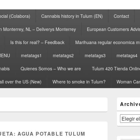
cial (Colabora)
Cannabis history in Tulum (EN)
Contact
n Monterrey, NL – Deliverys Monterrey
European Customers Adv
Is this for real? – Feedback
Marihuana regular economica m
MENU
metatags1
metatags2
metatags3
metatags4
nabis
Quienes Somos – Who we are
Tulum 420 Tienda Onlin
all over the US (New)
Where to smoke in Tulum?
Woman Can
El
Archiv
área
de
widget
Archivos
barra
lateral
UETA:
AGUA POTABLE TULUM
primaria