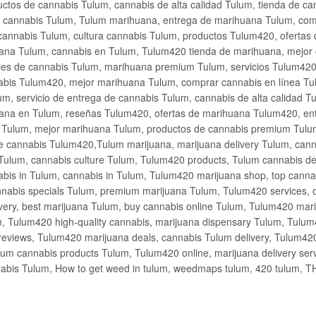
ctos de cannabis Tulum, cannabis de alta calidad Tulum, tienda de c
de cannabis Tulum, Tulum marihuana, entrega de marihuana Tulum, co
cannabis Tulum, cultura cannabis Tulum, productos Tulum420, ofertas
na Tulum, cannabis en Tulum, Tulum420 tienda de marihuana, mejor 
les de cannabis Tulum, marihuana premium Tulum, servicios Tulum420
abis Tulum420, mejor marihuana Tulum, comprar cannabis en línea Tu
m, servicio de entrega de cannabis Tulum, cannabis de alta calidad 
ana en Tulum, reseñas Tulum420, ofertas de marihuana Tulum420, en
s Tulum, mejor marihuana Tulum, productos de cannabis premium Tulum
e cannabis Tulum420,Tulum marijuana, marijuana delivery Tulum, cann
Tulum, cannabis culture Tulum, Tulum420 products, Tulum cannabis d
bis in Tulum, cannabis in Tulum, Tulum420 marijuana shop, top cannab
nabis specials Tulum, premium marijuana Tulum, Tulum420 services, 
very, best marijuana Tulum, buy cannabis online Tulum, Tulum420 mari
m, Tulum420 high-quality cannabis, marijuana dispensary Tulum, Tulum
eviews, Tulum420 marijuana deals, cannabis Tulum delivery, Tulum420 
ium cannabis products Tulum, Tulum420 online, marijuana delivery se
abis Tulum, How to get weed in tulum, weedmaps tulum, 420 tulum, 