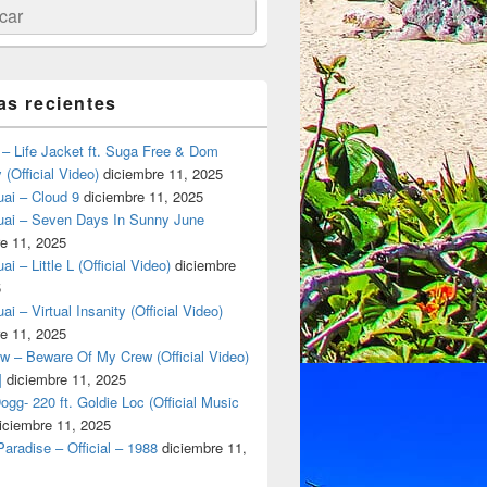
ar
as recientes
– Life Jacket ft. Suga Free & Dom
(Official Video)
diciembre 11, 2025
ai – Cloud 9
diciembre 11, 2025
uai – Seven Days In Sunny June
e 11, 2025
i – Little L (Official Video)
diciembre
5
ai – Virtual Insanity (Official Video)
e 11, 2025
w – Beware Of My Crew (Official Video)
]
diciembre 11, 2025
gg- 220 ft. Goldie Loc (Official Music
iciembre 11, 2025
aradise – Official – 1988
diciembre 11,