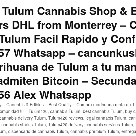
 Tulum Cannabis Shop & E
hrs DHL from Monterrey –
Tulum Facil Rapido y Conf
57 Whatsapp – cancunku
rihuana de Tulum a tu man
 admiten Bitcoin – Secunda
56 Alex Whatsapp
ly – Cannabis & Edibles – Best Quality – Compra marihuana mota en Tu
omunidad !!! – Tulum420, cannabis Tulum, best cannabis Tulum, buy 
annabis delivery Tulum, Tulum420 reviews, legal cannabis Tulum, cann
 cannabis strains Tulum, Tulum420 delivery, cannabis services Tulum,
um, dispensario de cannabis Tulum, cannabis premium Tulum, entreg