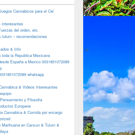
Juegos Cannabicos para el Cel
s interesantes
uerzas del orden, etc.
s tulum – recomendaciones
ados & Info
a toda la Republica Mexicana
desde España a Mexico 0031851072089
p
0031851072089 whatsapp
Cannabica & Videos Interesantes
 equipo
Pensamiento y Filosofia
roductos Europeos
ia Cannabica & Comida por encargo
orized
e Marihuana en Cancun & Tulum &
 Maya