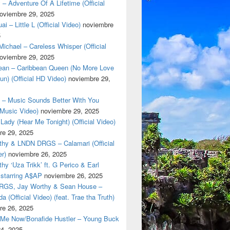
 – Adventure Of A Lifetime (Official
oviembre 29, 2025
i – Little L (Official Video)
noviembre
5
ichael – Careless Whisper (Official
oviembre 29, 2025
cean – Caribbean Queen (No More Love
un) (Official HD Video)
noviembre 29,
t – Music Sounds Better With You
l Music Video)
noviembre 29, 2025
Lady (Hear Me Tonight) (Official Video)
re 29, 2025
thy & LNDN DRGS – Calamari (Official
er)
noviembre 26, 2025
hy ‘Uza Trikk’ ft. G Perico & Earl
starring A$AP
noviembre 26, 2025
GS, Jay Worthy & Sean House –
a (Official Video) (feat. Trae tha Truth)
re 26, 2025
 Me Now/Bonafide Hustler – Young Buck
24, 2025