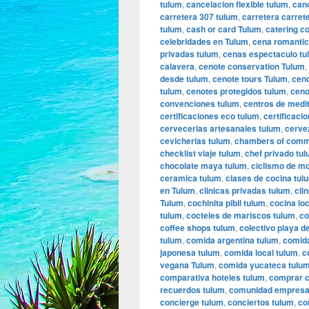
tulum
,
cancelacion flexible tulum
,
can
carretera 307 tulum
,
carretera carret
tulum
,
cash or card Tulum
,
catering c
celebridades en Tulum
,
cena romantic
privadas tulum
,
cenas espectaculo tu
calavera
,
cenote conservation Tulum
,
desde tulum
,
cenote tours Tulum
,
ceno
tulum
,
cenotes protegidos tulum
,
ceno
convenciones tulum
,
centros de medi
certificaciones eco tulum
,
certificaci
cervecerias artesanales tulum
,
cerve
cevicherias tulum
,
chambers of comm
checklist viaje tulum
,
chef privado tu
chocolate maya tulum
,
ciclismo de m
ceramica tulum
,
clases de cocina tul
en Tulum
,
clinicas privadas tulum
,
cli
Tulum
,
cochinita pibil tulum
,
cocina lo
tulum
,
cocteles de mariscos tulum
,
co
coffee shops tulum
,
colectivo playa d
tulum
,
comida argentina tulum
,
comida
japonesa tulum
,
comida local tulum
,
c
vegana Tulum
,
comida yucateca tulu
comparativa hoteles tulum
,
comprar c
recuerdos tulum
,
comunidad empresar
concierge tulum
,
conciertos tulum
,
co