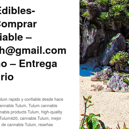
dibles-
 Comprar
iable –
sh@gmail.com
o – Entrega
rio
lum rapido y confiable desde hace
cannabis Tulum, Tulum cannabis
abis products Tulum, high-quality
 Tulum420, cannabis Tulum, mejor
a de cannabis Tulum, reseñas