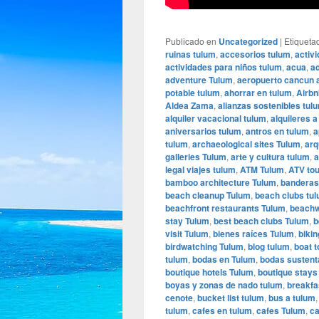
Publicado en
Uncategorized
|
Etiqueta
ruinas tulum
,
accesorios tulum
,
activ
actividades para niños tulum
,
acua
,
ad
adventure Tulum
,
aeropuerto cancun 
potable tulum
,
ahorrar en tulum
,
Airbn
Aldea Zama
,
alianzas sostenibles tul
alquiler vacacional tulum
,
alquileres a
aniversarios tulum
,
antros en tulum
,
a
tulum
,
archaeological sites Tulum
,
arq
galleries Tulum
,
arte y cultura tulum
,
a
legal viajes tulum
,
ATM Tulum
,
ATV to
bamboo architecture Tulum
,
banderas
beach cleanup Tulum
,
beach clubs tu
beachfront restaurants Tulum
,
beachw
stay Tulum
,
best beach clubs Tulum
,
b
visit Tulum
,
bienes raíces Tulum
,
biki
birdwatching Tulum
,
blog tulum
,
boat 
tulum
,
bodas en Tulum
,
bodas sustent
boutique hotels Tulum
,
boutique stays
boyas y zonas de nado tulum
,
breakfa
cenote
,
bucket list tulum
,
bus a tulum
tulum
,
cafes en tulum
,
cafes Tulum
,
ca