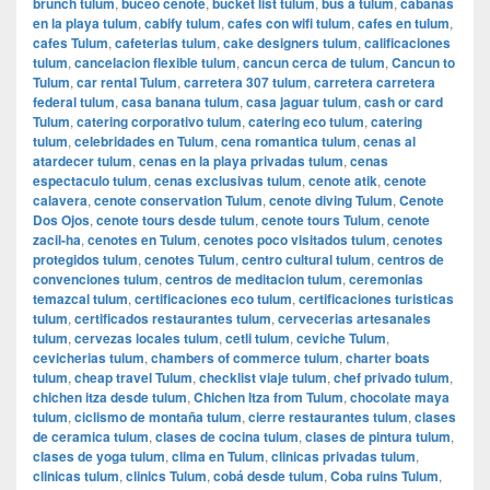
brunch tulum
,
buceo cenote
,
bucket list tulum
,
bus a tulum
,
cabanas
en la playa tulum
,
cabify tulum
,
cafes con wifi tulum
,
cafes en tulum
,
cafes Tulum
,
cafeterias tulum
,
cake designers tulum
,
calificaciones
tulum
,
cancelacion flexible tulum
,
cancun cerca de tulum
,
Cancun to
Tulum
,
car rental Tulum
,
carretera 307 tulum
,
carretera carretera
federal tulum
,
casa banana tulum
,
casa jaguar tulum
,
cash or card
Tulum
,
catering corporativo tulum
,
catering eco tulum
,
catering
tulum
,
celebridades en Tulum
,
cena romantica tulum
,
cenas al
atardecer tulum
,
cenas en la playa privadas tulum
,
cenas
espectaculo tulum
,
cenas exclusivas tulum
,
cenote atik
,
cenote
calavera
,
cenote conservation Tulum
,
cenote diving Tulum
,
Cenote
Dos Ojos
,
cenote tours desde tulum
,
cenote tours Tulum
,
cenote
zacil-ha
,
cenotes en Tulum
,
cenotes poco visitados tulum
,
cenotes
protegidos tulum
,
cenotes Tulum
,
centro cultural tulum
,
centros de
convenciones tulum
,
centros de meditacion tulum
,
ceremonias
temazcal tulum
,
certificaciones eco tulum
,
certificaciones turisticas
tulum
,
certificados restaurantes tulum
,
cervecerias artesanales
tulum
,
cervezas locales tulum
,
cetli tulum
,
ceviche Tulum
,
cevicherias tulum
,
chambers of commerce tulum
,
charter boats
tulum
,
cheap travel Tulum
,
checklist viaje tulum
,
chef privado tulum
,
chichen itza desde tulum
,
Chichen Itza from Tulum
,
chocolate maya
tulum
,
ciclismo de montaña tulum
,
cierre restaurantes tulum
,
clases
de ceramica tulum
,
clases de cocina tulum
,
clases de pintura tulum
,
clases de yoga tulum
,
clima en Tulum
,
clinicas privadas tulum
,
clinicas tulum
,
clinics Tulum
,
cobá desde tulum
,
Coba ruins Tulum
,