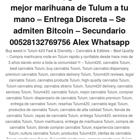
mejor marihuana de Tulum a tu
mano – Entrega Discreta – Se
admiten Bitcoin – Secundario
00528132769756 Alex Whatsapp
Buy weed in Tulum 420 Fast & Discretly – Cannabis & Edibles – Best Quality
– Compra marihuana mota en Tulum rapido y confiable desde hace mas de
3 años dando amor a toda la comunidad !!! – Tulum420, cannabis Tulum,
best cannabis Tulum, buy cannabis Tulum, Tulum cannabis dispensary,
premium cannabis Tulum, cannabis delivery Tulum, Tulum420 reviews, legal
cannabis Tulum, cannabis products Tulum, high-quality cannabis Tulum,
Tulum cannabis shop, cannabis strains Tulum, Tulum420 delivery, cannabis
services Tulum, Tulum420, cannabis Tulum, mejor cannabis Tulum, comprar
cannabis Tulum, dispensario de cannabis Tulum, cannabis premium Tulum,
entrega de cannabis Tulum, reseñas Tulum420, cannabis legal Tulum,
productos de cannabis Tulum, cannabis de alta calidad Tulum, tienda de
cannabis Tulum, cepas de cannabis Tulum, entrega Tulum420, servicios de
cannabis Tulum, Tulum marihuana, entrega de marihuana Tulum, compra de
cannabis Tulum, dónde comprar cannabis Tulum, experiencia cannabis
Tulum, cultura cannabis Tulum, productos Tulum420, ofertas de cannabis
Tulum, marihuana Tulum, Tulum420 marihuana, comprar marihuana Tulum,