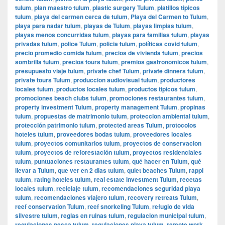
tulum
,
plan maestro tulum
,
plastic surgery Tulum
,
platillos tipicos
tulum
,
playa del carmen cerca de tulum
,
Playa del Carmen to Tulum
,
playa para nadar tulum
,
playas de Tulum
,
playas limpias tulum
,
playas menos concurridas tulum
,
playas para familias tulum
,
playas
privadas tulum
,
police Tulum
,
policia tulum
,
políticas covid tulum
,
precio promedio comida tulum
,
precios de vivienda tulum
,
precios
sombrilla tulum
,
precios tours tulum
,
premios gastronomicos tulum
,
presupuesto viaje tulum
,
private chef Tulum
,
private dinners tulum
,
private tours Tulum
,
produccion audiovisual tulum
,
productores
locales tulum
,
productos locales tulum
,
productos tipicos tulum
,
promociones beach clubs tulum
,
promociones restaurantes tulum
,
property investment Tulum
,
property management Tulum
,
propinas
tulum
,
propuestas de matrimonio tulum
,
proteccion ambiental tulum
,
protección patrimonio tulum
,
protected areas Tulum
,
protocolos
hoteles tulum
,
proveedores bodas tulum
,
proveedores locales
tulum
,
proyectos comunitarios tulum
,
proyectos de conservacion
tulum
,
proyectos de reforestación tulum
,
proyectos residenciales
tulum
,
puntuaciones restaurantes tulum
,
qué hacer en Tulum
,
qué
llevar a Tulum
,
que ver en 2 dias tulum
,
quiet beaches Tulum
,
rappi
tulum
,
rating hoteles tulum
,
real estate investment Tulum
,
recetas
locales tulum
,
reciclaje tulum
,
recomendaciones seguridad playa
tulum
,
recomendaciones viajero tulum
,
recovery retreats Tulum
,
reef conservation Tulum
,
reef snorkeling Tulum
,
refugio de vida
silvestre tulum
,
reglas en ruinas tulum
,
regulacion municipal tulum
,
regulaciones pesca tulum
,
regulaciones playa tulum
,
remote work