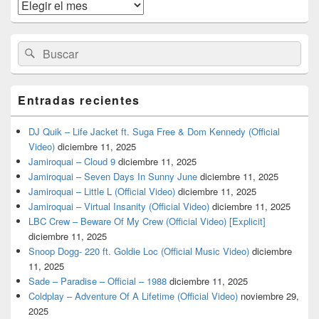
widget
Archivos
barra
lateral
primaria
Buscar
Buscar
por:
Entradas recientes
DJ Quik – Life Jacket ft. Suga Free & Dom Kennedy (Official
Video)
diciembre 11, 2025
Jamiroquai – Cloud 9
diciembre 11, 2025
Jamiroquai – Seven Days In Sunny June
diciembre 11, 2025
Jamiroquai – Little L (Official Video)
diciembre 11, 2025
Jamiroquai – Virtual Insanity (Official Video)
diciembre 11, 2025
LBC Crew – Beware Of My Crew (Official Video) [Explicit]
diciembre 11, 2025
Snoop Dogg- 220 ft. Goldie Loc (Official Music Video)
diciembre
11, 2025
Sade – Paradise – Official – 1988
diciembre 11, 2025
Coldplay – Adventure Of A Lifetime (Official Video)
noviembre 29,
2025