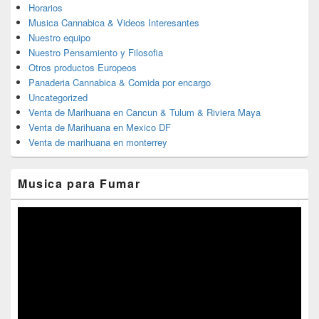
Horarios
Musica Cannabica & Videos Interesantes
Nuestro equipo
Nuestro Pensamiento y Filosofia
Otros productos Europeos
Panaderia Cannabica & Comida por encargo
Uncategorized
Venta de Marihuana en Cancun & Tulum & Riviera Maya
Venta de Marihuana en Mexico DF
Venta de marihuana en monterrey
Musica para Fumar
Reproductor
de
vídeo