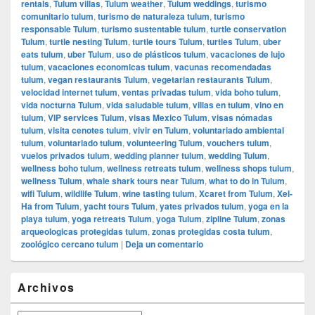
rentals
,
Tulum villas
,
Tulum weather
,
Tulum weddings
,
turismo
comunitario tulum
,
turismo de naturaleza tulum
,
turismo
responsable Tulum
,
turismo sustentable tulum
,
turtle conservation
Tulum
,
turtle nesting Tulum
,
turtle tours Tulum
,
turtles Tulum
,
uber
eats tulum
,
uber Tulum
,
uso de plásticos tulum
,
vacaciones de lujo
tulum
,
vacaciones economicas tulum
,
vacunas recomendadas
tulum
,
vegan restaurants Tulum
,
vegetarian restaurants Tulum
,
velocidad internet tulum
,
ventas privadas tulum
,
vida boho tulum
,
vida nocturna Tulum
,
vida saludable tulum
,
villas en tulum
,
vino en
tulum
,
VIP services Tulum
,
visas Mexico Tulum
,
visas nómadas
tulum
,
visita cenotes tulum
,
vivir en Tulum
,
voluntariado ambiental
tulum
,
voluntariado tulum
,
volunteering Tulum
,
vouchers tulum
,
vuelos privados tulum
,
wedding planner tulum
,
wedding Tulum
,
wellness boho tulum
,
wellness retreats tulum
,
wellness shops tulum
,
wellness Tulum
,
whale shark tours near Tulum
,
what to do in Tulum
,
wifi Tulum
,
wildlife Tulum
,
wine tasting tulum
,
Xcaret from Tulum
,
Xel-
Ha from Tulum
,
yacht tours Tulum
,
yates privados tulum
,
yoga en la
playa tulum
,
yoga retreats Tulum
,
yoga Tulum
,
zipline Tulum
,
zonas
arqueologicas protegidas tulum
,
zonas protegidas costa tulum
,
zoológico cercano tulum
|
Deja un comentario
El
Archivos
área
de