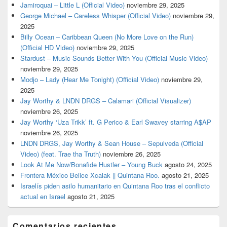
Jamiroquai – Little L (Official Video)
noviembre 29, 2025
George Michael – Careless Whisper (Official Video)
noviembre 29,
2025
Billy Ocean – Caribbean Queen (No More Love on the Run)
(Official HD Video)
noviembre 29, 2025
Stardust – Music Sounds Better With You (Official Music Video)
noviembre 29, 2025
Modjo – Lady (Hear Me Tonight) (Official Video)
noviembre 29,
2025
Jay Worthy & LNDN DRGS – Calamari (Official Visualizer)
noviembre 26, 2025
Jay Worthy ‘Uza Trikk’ ft. G Perico & Earl Swavey starring A$AP
noviembre 26, 2025
LNDN DRGS, Jay Worthy & Sean House – Sepulveda (Official
Video) (feat. Trae tha Truth)
noviembre 26, 2025
Look At Me Now/Bonafide Hustler – Young Buck
agosto 24, 2025
Frontera México Belice Xcalak || Quintana Roo.
agosto 21, 2025
Israelís piden asilo humanitario en Quintana Roo tras el conflicto
actual en Israel
agosto 21, 2025
Comentarios recientes