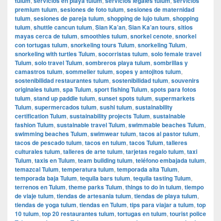
tulum
,
servicios en playa tulum
,
servicios legales tulum
,
servicios
premium tulum
,
sesiones de foto tulum
,
sesiones de maternidad
tulum
,
sesiones de pareja tulum
,
shopping de lujo tulum
,
shopping
tulum
,
shuttle cancun tulum
,
Sian Ka’an
,
Sian Ka’an tours
,
sitios
mayas cerca de tulum
,
smoothies tulum
,
snorkel cenote
,
snorkel
con tortugas tulum
,
snorkeling tours Tulum
,
snorkeling Tulum
,
snorkeling with turtles Tulum
,
socorristas tulum
,
solo female travel
Tulum
,
solo travel Tulum
,
sombreros playa tulum
,
sombrillas y
camastros tulum
,
sommelier tulum
,
sopes y antojitos tulum
,
sostenibilidad restaurantes tulum
,
sostenibilidad tulum
,
souvenirs
originales tulum
,
spa Tulum
,
sport fishing Tulum
,
spots para fotos
tulum
,
stand up paddle tulum
,
sunset spots tulum
,
supermarkets
Tulum
,
supermercados tulum
,
sushi tulum
,
sustainability
certification Tulum
,
sustainability projects Tulum
,
sustainable
fashion Tulum
,
sustainable travel Tulum
,
swimmable beaches Tulum
,
swimming beaches Tulum
,
swimwear tulum
,
tacos al pastor tulum
,
tacos de pescado tulum
,
tacos en tulum
,
tacos Tulum
,
talleres
culturales tulum
,
talleres de arte tulum
,
tarjetas regalo tulum
,
taxi
Tulum
,
taxis en Tulum
,
team building tulum
,
teléfono embajada tulum
,
temazcal Tulum
,
temperatura tulum
,
temporada alta Tulum
,
temporada baja Tulum
,
tequila bars tulum
,
tequila tasting Tulum
,
terrenos en Tulum
,
theme parks Tulum
,
things to do in tulum
,
tiempo
de viaje tulum
,
tiendas de artesania tulum
,
tiendas de playa tulum
,
tiendas de yoga tulum
,
tiendas en Tulum
,
tips para viajar a tulum
,
top
10 tulum
,
top 20 restaurantes tulum
,
tortugas en tulum
,
tourist police