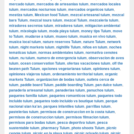
mercado tulum
,
mercados de artesanias tulum
,
mercados locales
tulum
,
mercados nocturnos tulum
,
mercados organicos tulum
,
mestiza tulum
,
Mexican food Tulum
,
mezcal artesanal tulum
,
mezcal
bars Tulum
,
mezcal tours tulum
,
mezcal Tulum
,
mezcaleria tulum
,
miradores secretos tulum
,
miradores tulum
,
mitigacion ambiental
tulum
,
mixologia tulum
,
moda playa tulum
,
money tips Tulum
,
move
to Tulum
,
mudarse a tulum
,
museo tulum
,
musica en vivo tulum
,
musica local tulum
,
nature reserves Tulum
,
nature Tulum
,
network
tulum
,
night markets tulum
,
nightlife Tulum
,
niños en tulum
,
noches
tematicas tulum
,
normas ambientales tulum
,
normativa cenotes
tulum
,
nu tulum
,
numero de emergencia tulum
,
observacion de aves
tulum
,
ocean conservation Tulum
,
ofertas vacaciones tulum
,
off the
beaten path Tulum
,
opciones vegetarianas tulum
,
opiniones tulum
,
opiniones viajeros tulum
,
ordenamiento territorial tulum
,
organic
markets Tulum
,
organizacion de bodas tulum
,
outlets cerca de
tulum
,
paddle board Tulum
,
paddle boarding Tulum
,
pan dulce tulum
,
panaderia artesanal tulum
,
panaderias tulum
,
panuchos tulum
,
paquetes familia tulum
,
paquetes romanticos tulum
,
paquetes todo
incluido tulum
,
paquetes todo incluido vs boutique tulum
,
parque
nacional sian ka'an
,
parques infantiles tulum
,
parrillas tulum
,
pastelerias tulum
,
permisos de construccion en la costa tulum
,
permisos de construccion tulum
,
permisos filmacion tulum
,
permisos para bodas tulum
,
pesca deportiva tulum
,
pesca
sustentable tulum
,
pharmacy Tulum
,
photo shoots Tulum
,
picnic
cenote tulum
,
picnic en la playa tulum
,
picnic privado tulum
,
picnic