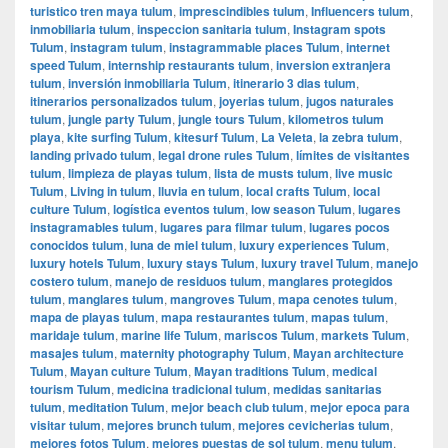
turistico tren maya tulum
,
imprescindibles tulum
,
Influencers tulum
,
inmobiliaria tulum
,
inspeccion sanitaria tulum
,
Instagram spots
Tulum
,
instagram tulum
,
instagrammable places Tulum
,
internet
speed Tulum
,
internship restaurants tulum
,
inversion extranjera
tulum
,
inversión inmobiliaria Tulum
,
itinerario 3 dias tulum
,
itinerarios personalizados tulum
,
joyerias tulum
,
jugos naturales
tulum
,
jungle party Tulum
,
jungle tours Tulum
,
kilometros tulum
playa
,
kite surfing Tulum
,
kitesurf Tulum
,
La Veleta
,
la zebra tulum
,
landing privado tulum
,
legal drone rules Tulum
,
límites de visitantes
tulum
,
limpieza de playas tulum
,
lista de musts tulum
,
live music
Tulum
,
Living in tulum
,
lluvia en tulum
,
local crafts Tulum
,
local
culture Tulum
,
logística eventos tulum
,
low season Tulum
,
lugares
instagramables tulum
,
lugares para filmar tulum
,
lugares pocos
conocidos tulum
,
luna de miel tulum
,
luxury experiences Tulum
,
luxury hotels Tulum
,
luxury stays Tulum
,
luxury travel Tulum
,
manejo
costero tulum
,
manejo de residuos tulum
,
manglares protegidos
tulum
,
manglares tulum
,
mangroves Tulum
,
mapa cenotes tulum
,
mapa de playas tulum
,
mapa restaurantes tulum
,
mapas tulum
,
maridaje tulum
,
marine life Tulum
,
mariscos Tulum
,
markets Tulum
,
masajes tulum
,
maternity photography Tulum
,
Mayan architecture
Tulum
,
Mayan culture Tulum
,
Mayan traditions Tulum
,
medical
tourism Tulum
,
medicina tradicional tulum
,
medidas sanitarias
tulum
,
meditation Tulum
,
mejor beach club tulum
,
mejor epoca para
visitar tulum
,
mejores brunch tulum
,
mejores cevicherias tulum
,
mejores fotos Tulum
,
mejores puestas de sol tulum
,
menu tulum
,