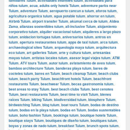
familiares Tulum
,
actividades infantiles tulum
,
actividades para
niños tulum
,
acua
,
adults only hotels Tulum
,
adventure parks near
Tulum
,
adventure Tulum
,
aeropuerto cancun a tulum
,
aforos tulum
,
agricultura organica tulum
,
agua potable tulum
,
ahorrar en tulum
,
Airbnb Tulum
,
airport transfer Tulum
,
akumal cerca de tulum
,
Aldea
Zama
,
alianzas sostenibles tulum
,
all-inclusive Tulum
,
alojamiento
corporativo tulum
,
alquiler vacacional tulum
,
alquileres a largo plazo
tulum
,
anidacion tortugas tulum
,
aniversarios tulum
,
antros en
tulum
,
apertura restaurantes tulum
,
apps de taxi tulum
,
arca tulum
,
archaeological sites Tulum
,
arqueologia maya tulum
,
arquitectura
eco tulum
,
art galleries Tulum
,
arte y cultura tulum
,
artesanias
mayas tulum
,
artistas locales tulum
,
asesor legal viajes tulum
,
ATM
Tulum
,
ATV tours Tulum
,
autor tulum
,
avistamiento de aves tulum
,
bamboo architecture Tulum
,
banderas playa tulum
,
bares de
cocteles tulum
,
bares en Tulum
,
beach cleanup Tulum
,
beach clubs
tulum
,
beach party Tulum
,
beachfront hotels Tulum
,
beachfront
restaurants Tulum
,
beachwear Tulum
,
becas gastronomia tulum
,
best areas to stay Tulum
,
best beach clubs Tulum
,
best cenotes
Tulum
,
best restaurants Tulum
,
best time to visit Tulum
,
bienes
raíces Tulum
,
biking Tulum
,
biodiversidad tulum
,
biosphere Tulum
,
birdwatching Tulum
,
blog tulum
,
boat tours Tulum
,
bodas de destino
tulum
,
bodas en la playa tulum
,
bodas en Tulum
,
bodas sustentables
tulum
,
boho fashion Tulum
,
bookings tulum
,
boutique hotels Tulum
,
boutique stays Tulum
,
boutiques de diseño tulum
,
boutiques tulum
,
boyas y zonas de nado tulum
,
breakfast Tulum
,
brunch spots tulum
,