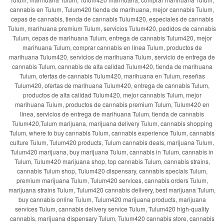
cannabis en Tulum, Tulum420 tienda de marihuana, mejor cannabis Tulum,
cepas de cannabis, tienda de cannabis Tulum420, especiales de cannabis
Tulum, marihuana premium Tulum, servicios Tulum420, pedidos de cannabis
Tulum, cepas de marihuana Tulum, entrega de cannabis Tulum420, mejor
marihuana Tulum, comprar cannabis en línea Tulum, productos de
marihuana Tulum420, servicios de marihuana Tulum, servicio de entrega de
cannabis Tulum, cannabis de alta calidad Tulum420, tienda de marihuana
Tulum, ofertas de cannabis Tulum420, marihuana en Tulum, reseñas
Tulum420, ofertas de marihuana Tulum420, entrega de cannabis Tulum,
productos de alta calidad Tulum420, mejor cannabis Tulum, mejor
marihuana Tulum, productos de cannabis premium Tulum, Tulum420 en
línea, servicios de entrega de marihuana Tulum, tienda de cannabis
Tulum420,Tulum marijuana, marijuana delivery Tulum, cannabis shopping
Tulum, where to buy cannabis Tulum, cannabis experience Tulum, cannabis
culture Tulum, Tulum420 products, Tulum cannabis deals, marijuana Tulum,
Tulum420 marijuana, buy marijuana Tulum, cannabis in Tulum, cannabis in
Tulum, Tulum420 marijuana shop, top cannabis Tulum, cannabis strains,
cannabis Tulum shop, Tulum420 dispensary, cannabis specials Tulum,
premium marijuana Tulum, Tulum420 services, cannabis orders Tulum,
marijuana strains Tulum, Tulum420 cannabis delivery, best marijuana Tulum,
buy cannabis online Tulum, Tulum420 marijuana products, marijuana
services Tulum, cannabis delivery service Tulum, Tulum420 high-quality
cannabis, marijuana dispensary Tulum, Tulum420 cannabis store, cannabis