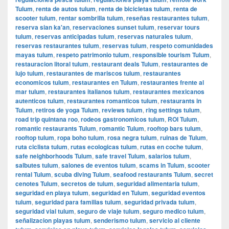
Tulum
,
renta de autos tulum
,
renta de bicicletas tulum
,
renta de
scooter tulum
,
rentar sombrilla tulum
,
reseñas restaurantes tulum
,
reserva sian ka'an
,
reservaciones sunset tulum
,
reservar tours
tulum
,
reservas anticipadas tulum
,
reservas naturales tulum
,
reservas restaurantes tulum
,
reservas tulum
,
respeto comunidades
mayas tulum
,
respeto patrimonio tulum
,
responsible tourism Tulum
,
restauracion litoral tulum
,
restaurant deals Tulum
,
restaurantes de
lujo tulum
,
restaurantes de mariscos tulum
,
restaurantes
economicos tulum
,
restaurantes en Tulum
,
restaurantes frente al
mar tulum
,
restaurantes italianos tulum
,
restaurantes mexicanos
autenticos tulum
,
restaurantes romanticos tulum
,
restaurants in
Tulum
,
retiros de yoga Tulum
,
reviews tulum
,
ring settings tulum
,
road trip quintana roo
,
rodeos gastronomicos tulum
,
ROI Tulum
,
romantic restaurants Tulum
,
romantic Tulum
,
rooftop bars tulum
,
rooftop tulum
,
ropa boho tulum
,
rosa negra tulum
,
ruinas de Tulum
,
ruta ciclista tulum
,
rutas ecologicas tulum
,
rutas en coche tulum
,
safe neighborhoods Tulum
,
safe travel Tulum
,
salarios tulum
,
salbutes tulum
,
salones de eventos tulum
,
scams in Tulum
,
scooter
rental Tulum
,
scuba diving Tulum
,
seafood restaurants Tulum
,
secret
cenotes Tulum
,
secretos de tulum
,
seguridad alimentaria tulum
,
seguridad en playa tulum
,
seguridad en Tulum
,
seguridad eventos
tulum
,
seguridad para familias tulum
,
seguridad privada tulum
,
seguridad vial tulum
,
seguro de viaje tulum
,
seguro medico tulum
,
señalizacion playas tulum
,
senderismo tulum
,
servicio al cliente