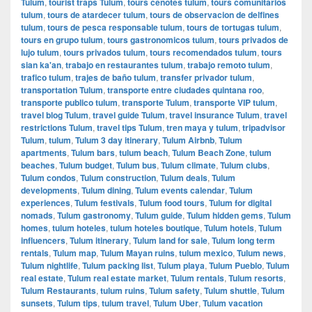
Tulum
,
tourist traps Tulum
,
tours cenotes tulum
,
tours comunitarios
tulum
,
tours de atardecer tulum
,
tours de observacion de delfines
tulum
,
tours de pesca responsable tulum
,
tours de tortugas tulum
,
tours en grupo tulum
,
tours gastronomicos tulum
,
tours privados de
lujo tulum
,
tours privados tulum
,
tours recomendados tulum
,
tours
sian ka'an
,
trabajo en restaurantes tulum
,
trabajo remoto tulum
,
trafico tulum
,
trajes de baño tulum
,
transfer privador tulum
,
transportation Tulum
,
transporte entre ciudades quintana roo
,
transporte publico tulum
,
transporte Tulum
,
transporte VIP tulum
,
travel blog Tulum
,
travel guide Tulum
,
travel insurance Tulum
,
travel
restrictions Tulum
,
travel tips Tulum
,
tren maya y tulum
,
tripadvisor
Tulum
,
tulum
,
Tulum 3 day itinerary
,
Tulum Airbnb
,
Tulum
apartments
,
Tulum bars
,
tulum beach
,
Tulum Beach Zone
,
tulum
beaches
,
Tulum budget
,
Tulum bus
,
Tulum climate
,
Tulum clubs
,
Tulum condos
,
Tulum construction
,
Tulum deals
,
Tulum
developments
,
Tulum dining
,
Tulum events calendar
,
Tulum
experiences
,
Tulum festivals
,
Tulum food tours
,
Tulum for digital
nomads
,
Tulum gastronomy
,
Tulum guide
,
Tulum hidden gems
,
Tulum
homes
,
tulum hoteles
,
tulum hoteles boutique
,
Tulum hotels
,
Tulum
influencers
,
Tulum itinerary
,
Tulum land for sale
,
Tulum long term
rentals
,
Tulum map
,
Tulum Mayan ruins
,
tulum mexico
,
Tulum news
,
Tulum nightlife
,
Tulum packing list
,
Tulum playa
,
Tulum Pueblo
,
Tulum
real estate
,
Tulum real estate market
,
Tulum rentals
,
Tulum resorts
,
Tulum Restaurants
,
tulum ruins
,
Tulum safety
,
Tulum shuttle
,
Tulum
sunsets
,
Tulum tips
,
tulum travel
,
Tulum Uber
,
Tulum vacation