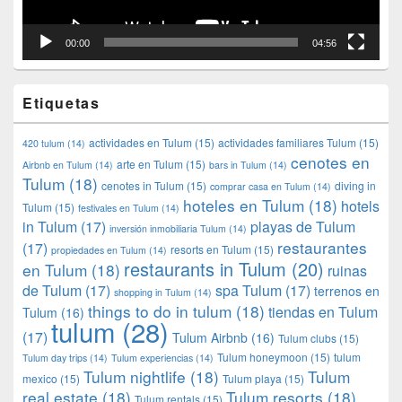
00:00
04:56
Etiquetas
actividades en Tulum
(15)
actividades familiares Tulum
(15)
420 tulum
(14)
cenotes en
arte en Tulum
(15)
Airbnb en Tulum
(14)
bars in Tulum
(14)
Tulum
(18)
cenotes in Tulum
(15)
diving in
comprar casa en Tulum
(14)
hoteles en Tulum
(18)
hotels
Tulum
(15)
festivales en Tulum
(14)
in Tulum
(17)
playas de Tulum
inversión inmobiliaria Tulum
(14)
restaurantes
(17)
resorts en Tulum
(15)
propiedades en Tulum
(14)
restaurants in Tulum
(20)
en Tulum
(18)
ruinas
de Tulum
(17)
spa Tulum
(17)
terrenos en
shopping in Tulum
(14)
things to do in tulum
(18)
tiendas en Tulum
Tulum
(16)
tulum
(28)
(17)
Tulum Airbnb
(16)
Tulum clubs
(15)
Tulum honeymoon
(15)
tulum
Tulum day trips
(14)
Tulum experiencias
(14)
Tulum nightlife
(18)
Tulum
mexico
(15)
Tulum playa
(15)
real estate
(18)
Tulum resorts
(18)
Tulum rentals
(15)