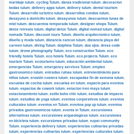
maridaje tulum
,
cycling Tulum
,
danza tradicional tulum
,
decoracion
bodas tulum
,
delivery apps tulum
,
delivery tulum
,
dental tourism
Tulum
,
desarrollo turistico tulum
,
desarrollos condos tulum
,
desayuno a domicilio tulum
,
desayunos tulum
,
descuentos lunas de
miel tulum
,
descuentos temporada tulum
,
designer shops Tulum
,
detox retreats tulum
,
digital detox Tulum
,
digital nomad tulum
,
digital
nomads Tulum
,
discount tours Tulum
,
diseño arquitectonico tulum
,
diseño y moda tulum
,
distancia cancun tulum
,
distancia playa del
carmen tulum
,
diving Tulum
,
dolphins Tulum
,
dos ojos
,
dress code
tulum
,
drone photography Tulum
,
eco construction Tulum
,
eco
friendly hotels Tulum
,
eco hotels Tulum
,
eco projects Tulum
,
eco
tourism Tulum
,
ecoturismo tulum
,
educación ambiental tulum
,
emergencias Tulum
,
emergency services Tulum
,
empleo
gastronomico tulum
,
entradas ruinas tulum
,
entretenimiento para
niños tulum
,
erosión costera tulum
,
escapadas fin de semana tulum
,
escuelas de cocina tulum
,
escuelas en tulum
,
espacio para eventos
tulum
,
espacios de cowork tulum
,
estacion tren maya tulum
,
estacionamiento tulum
,
estilo boho chic tulum
,
estudios de impacto
tulum
,
estudios de yoga tulum
,
eventos corporativos tulum
,
eventos
culturales tulum
,
eventos en Tulum
,
eventos pop up tulum
,
eventos
privados gastronomicos tulum
,
events in Tulum
,
excursiones
alternativas tulum
,
excursiones arqueologicas tulum
,
excursiones
en bicicleta tulum
,
excursiones privadas tulum
,
expat community
Tulum
,
experiencia delivery tulum
,
experiencias culinarias privadas
tulum
,
experiencias culinarias tulum
,
experiencias culturales tulum
,