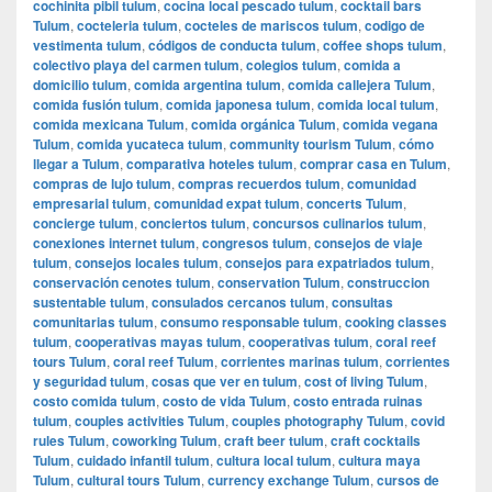
cochinita pibil tulum
,
cocina local pescado tulum
,
cocktail bars
Tulum
,
cocteleria tulum
,
cocteles de mariscos tulum
,
codigo de
vestimenta tulum
,
códigos de conducta tulum
,
coffee shops tulum
,
colectivo playa del carmen tulum
,
colegios tulum
,
comida a
domicilio tulum
,
comida argentina tulum
,
comida callejera Tulum
,
comida fusión tulum
,
comida japonesa tulum
,
comida local tulum
,
comida mexicana Tulum
,
comida orgánica Tulum
,
comida vegana
Tulum
,
comida yucateca tulum
,
community tourism Tulum
,
cómo
llegar a Tulum
,
comparativa hoteles tulum
,
comprar casa en Tulum
,
compras de lujo tulum
,
compras recuerdos tulum
,
comunidad
empresarial tulum
,
comunidad expat tulum
,
concerts Tulum
,
concierge tulum
,
conciertos tulum
,
concursos culinarios tulum
,
conexiones internet tulum
,
congresos tulum
,
consejos de viaje
tulum
,
consejos locales tulum
,
consejos para expatriados tulum
,
conservación cenotes tulum
,
conservation Tulum
,
construccion
sustentable tulum
,
consulados cercanos tulum
,
consultas
comunitarias tulum
,
consumo responsable tulum
,
cooking classes
tulum
,
cooperativas mayas tulum
,
cooperativas tulum
,
coral reef
tours Tulum
,
coral reef Tulum
,
corrientes marinas tulum
,
corrientes
y seguridad tulum
,
cosas que ver en tulum
,
cost of living Tulum
,
costo comida tulum
,
costo de vida Tulum
,
costo entrada ruinas
tulum
,
couples activities Tulum
,
couples photography Tulum
,
covid
rules Tulum
,
coworking Tulum
,
craft beer tulum
,
craft cocktails
Tulum
,
cuidado infantil tulum
,
cultura local tulum
,
cultura maya
Tulum
,
cultural tours Tulum
,
currency exchange Tulum
,
cursos de