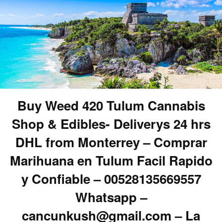
Buy Weed 420 Tulum Cannabis
Shop & Edibles- Deliverys 24 hrs
DHL from Monterrey – Comprar
Marihuana en Tulum Facil Rapido
y Confiable – 00528135669557
Whatsapp –
cancunkush@gmail.com – La