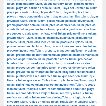
tulum
,
plan maestro tulum
,
plastic surgery Tulum
,
platillos tipicos
tulum
,
playa del carmen cerca de tulum
,
Playa del Carmen to Tulum
,
playa para nadar tulum
,
playas de Tulum
,
playas limpias tulum
,
playas menos concurridas tulum
,
playas para familias tulum
,
playas
privadas tulum
,
police Tulum
,
policia tulum
,
políticas covid tulum
,
precio promedio comida tulum
,
precios de vivienda tulum
,
precios
sombrilla tulum
,
precios tours tulum
,
premios gastronomicos tulum
,
presupuesto viaje tulum
,
private chef Tulum
,
private dinners tulum
,
private tours Tulum
,
produccion audiovisual tulum
,
productores
locales tulum
,
productos locales tulum
,
productos tipicos tulum
,
promociones beach clubs tulum
,
promociones restaurantes tulum
,
property investment Tulum
,
property management Tulum
,
propinas
tulum
,
propuestas de matrimonio tulum
,
proteccion ambiental tulum
,
protección patrimonio tulum
,
protected areas Tulum
,
protocolos
hoteles tulum
,
proveedores bodas tulum
,
proveedores locales
tulum
,
proyectos comunitarios tulum
,
proyectos de conservacion
tulum
,
proyectos de reforestación tulum
,
proyectos residenciales
tulum
,
puntuaciones restaurantes tulum
,
qué hacer en Tulum
,
qué
llevar a Tulum
,
que ver en 2 dias tulum
,
quiet beaches Tulum
,
rappi
tulum
,
rating hoteles tulum
,
real estate investment Tulum
,
recetas
locales tulum
,
reciclaje tulum
,
recomendaciones seguridad playa
tulum
,
recomendaciones viajero tulum
,
recovery retreats Tulum
,
reef conservation Tulum
,
reef snorkeling Tulum
,
refugio de vida
silvestre tulum
,
reglas en ruinas tulum
,
regulacion municipal tulum
,
regulaciones pesca tulum
,
regulaciones playa tulum
,
remote work