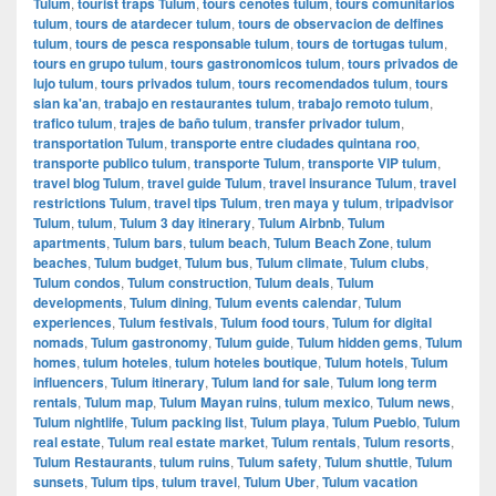
Tulum
,
tourist traps Tulum
,
tours cenotes tulum
,
tours comunitarios
tulum
,
tours de atardecer tulum
,
tours de observacion de delfines
tulum
,
tours de pesca responsable tulum
,
tours de tortugas tulum
,
tours en grupo tulum
,
tours gastronomicos tulum
,
tours privados de
lujo tulum
,
tours privados tulum
,
tours recomendados tulum
,
tours
sian ka'an
,
trabajo en restaurantes tulum
,
trabajo remoto tulum
,
trafico tulum
,
trajes de baño tulum
,
transfer privador tulum
,
transportation Tulum
,
transporte entre ciudades quintana roo
,
transporte publico tulum
,
transporte Tulum
,
transporte VIP tulum
,
travel blog Tulum
,
travel guide Tulum
,
travel insurance Tulum
,
travel
restrictions Tulum
,
travel tips Tulum
,
tren maya y tulum
,
tripadvisor
Tulum
,
tulum
,
Tulum 3 day itinerary
,
Tulum Airbnb
,
Tulum
apartments
,
Tulum bars
,
tulum beach
,
Tulum Beach Zone
,
tulum
beaches
,
Tulum budget
,
Tulum bus
,
Tulum climate
,
Tulum clubs
,
Tulum condos
,
Tulum construction
,
Tulum deals
,
Tulum
developments
,
Tulum dining
,
Tulum events calendar
,
Tulum
experiences
,
Tulum festivals
,
Tulum food tours
,
Tulum for digital
nomads
,
Tulum gastronomy
,
Tulum guide
,
Tulum hidden gems
,
Tulum
homes
,
tulum hoteles
,
tulum hoteles boutique
,
Tulum hotels
,
Tulum
influencers
,
Tulum itinerary
,
Tulum land for sale
,
Tulum long term
rentals
,
Tulum map
,
Tulum Mayan ruins
,
tulum mexico
,
Tulum news
,
Tulum nightlife
,
Tulum packing list
,
Tulum playa
,
Tulum Pueblo
,
Tulum
real estate
,
Tulum real estate market
,
Tulum rentals
,
Tulum resorts
,
Tulum Restaurants
,
tulum ruins
,
Tulum safety
,
Tulum shuttle
,
Tulum
sunsets
,
Tulum tips
,
tulum travel
,
Tulum Uber
,
Tulum vacation