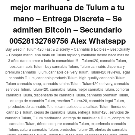
mejor marihuana de Tulum a tu
mano – Entrega Discreta – Se
admiten Bitcoin – Secundario
00528132769756 Alex Whatsapp
Buy weed in Tulum 420 Fast & Discretly – Cannabis & Edibles – Best Quality
– Compra marihuana mota en Tulum rapido y confiable desde hace mas de
3 años dando amor a toda la comunidad !!! – Tulum420, cannabis Tulum,
best cannabis Tulum, buy cannabis Tulum, Tulum cannabis dispensary,
premium cannabis Tulum, cannabis delivery Tulum, Tulum420 reviews, legal
cannabis Tulum, cannabis products Tulum, high-quality cannabis Tulum,
Tulum cannabis shop, cannabis strains Tulum, Tulum420 delivery, cannabis
services Tulum, Tulum420, cannabis Tulum, mejor cannabis Tulum, comprar
cannabis Tulum, dispensario de cannabis Tulum, cannabis premium Tulum,
entrega de cannabis Tulum, reseñas Tulum420, cannabis legal Tulum,
productos de cannabis Tulum, cannabis de alta calidad Tulum, tienda de
cannabis Tulum, cepas de cannabis Tulum, entrega Tulum420, servicios de
cannabis Tulum, Tulum marihuana, entrega de marihuana Tulum, compra de
cannabis Tulum, dónde comprar cannabis Tulum, experiencia cannabis
Tulum, cultura cannabis Tulum, productos Tulum420, ofertas de cannabis
Tulum, marihuana Tulum, Tulum420 marihuana, comprar marihuana Tulum,