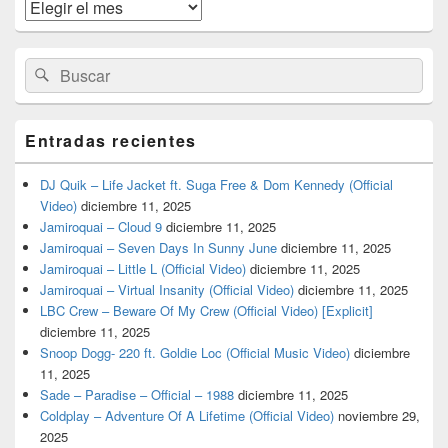
widget
Archivos
barra
lateral
primaria
Buscar
Buscar
por:
Entradas recientes
DJ Quik – Life Jacket ft. Suga Free & Dom Kennedy (Official
Video)
diciembre 11, 2025
Jamiroquai – Cloud 9
diciembre 11, 2025
Jamiroquai – Seven Days In Sunny June
diciembre 11, 2025
Jamiroquai – Little L (Official Video)
diciembre 11, 2025
Jamiroquai – Virtual Insanity (Official Video)
diciembre 11, 2025
LBC Crew – Beware Of My Crew (Official Video) [Explicit]
diciembre 11, 2025
Snoop Dogg- 220 ft. Goldie Loc (Official Music Video)
diciembre
11, 2025
Sade – Paradise – Official – 1988
diciembre 11, 2025
Coldplay – Adventure Of A Lifetime (Official Video)
noviembre 29,
2025