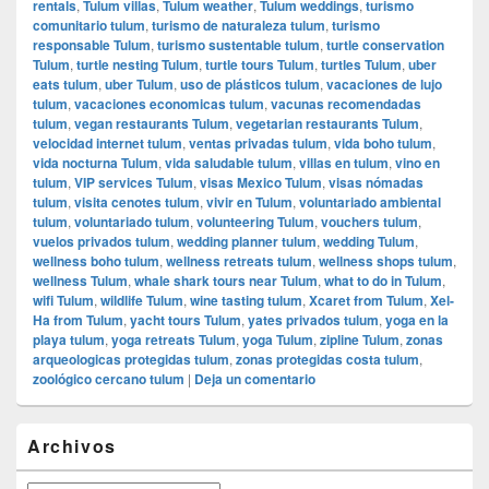
rentals
,
Tulum villas
,
Tulum weather
,
Tulum weddings
,
turismo
comunitario tulum
,
turismo de naturaleza tulum
,
turismo
responsable Tulum
,
turismo sustentable tulum
,
turtle conservation
Tulum
,
turtle nesting Tulum
,
turtle tours Tulum
,
turtles Tulum
,
uber
eats tulum
,
uber Tulum
,
uso de plásticos tulum
,
vacaciones de lujo
tulum
,
vacaciones economicas tulum
,
vacunas recomendadas
tulum
,
vegan restaurants Tulum
,
vegetarian restaurants Tulum
,
velocidad internet tulum
,
ventas privadas tulum
,
vida boho tulum
,
vida nocturna Tulum
,
vida saludable tulum
,
villas en tulum
,
vino en
tulum
,
VIP services Tulum
,
visas Mexico Tulum
,
visas nómadas
tulum
,
visita cenotes tulum
,
vivir en Tulum
,
voluntariado ambiental
tulum
,
voluntariado tulum
,
volunteering Tulum
,
vouchers tulum
,
vuelos privados tulum
,
wedding planner tulum
,
wedding Tulum
,
wellness boho tulum
,
wellness retreats tulum
,
wellness shops tulum
,
wellness Tulum
,
whale shark tours near Tulum
,
what to do in Tulum
,
wifi Tulum
,
wildlife Tulum
,
wine tasting tulum
,
Xcaret from Tulum
,
Xel-
Ha from Tulum
,
yacht tours Tulum
,
yates privados tulum
,
yoga en la
playa tulum
,
yoga retreats Tulum
,
yoga Tulum
,
zipline Tulum
,
zonas
arqueologicas protegidas tulum
,
zonas protegidas costa tulum
,
zoológico cercano tulum
|
Deja un comentario
El
Archivos
área
de