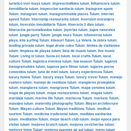
turistico tren maya tulum
,
imprescindibles tulum
,
Influencers tulum
,
inmobiliaria tulum
,
inspeccion sanitaria tulum
,
Instagram spots
Tulum
,
instagram tulum
,
instagrammable places Tulum
,
internet
speed Tulum
,
internship restaurants tulum
,
inversion extranjera
tulum
,
inversión inmobiliaria Tulum
,
itinerario 3 dias tulum
,
itinerarios personalizados tulum
,
joyerias tulum
,
jugos naturales
tulum
,
jungle party Tulum
,
jungle tours Tulum
,
kilometros tulum
playa
,
kite surfing Tulum
,
kitesurf Tulum
,
La Veleta
,
la zebra tulum
,
landing privado tulum
,
legal drone rules Tulum
,
límites de visitantes
tulum
,
limpieza de playas tulum
,
lista de musts tulum
,
live music
Tulum
,
Living in tulum
,
lluvia en tulum
,
local crafts Tulum
,
local
culture Tulum
,
logística eventos tulum
,
low season Tulum
,
lugares
instagramables tulum
,
lugares para filmar tulum
,
lugares pocos
conocidos tulum
,
luna de miel tulum
,
luxury experiences Tulum
,
luxury hotels Tulum
,
luxury stays Tulum
,
luxury travel Tulum
,
manejo
costero tulum
,
manejo de residuos tulum
,
manglares protegidos
tulum
,
manglares tulum
,
mangroves Tulum
,
mapa cenotes tulum
,
mapa de playas tulum
,
mapa restaurantes tulum
,
mapas tulum
,
maridaje tulum
,
marine life Tulum
,
mariscos Tulum
,
markets Tulum
,
masajes tulum
,
maternity photography Tulum
,
Mayan architecture
Tulum
,
Mayan culture Tulum
,
Mayan traditions Tulum
,
medical
tourism Tulum
,
medicina tradicional tulum
,
medidas sanitarias
tulum
,
meditation Tulum
,
mejor beach club tulum
,
mejor epoca para
visitar tulum
,
mejores brunch tulum
,
mejores cevicherias tulum
,
mejores fotos Tulum
,
mejores puestas de sol tulum
,
menu tulum
,