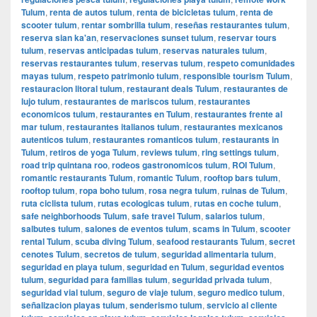
Tulum
,
renta de autos tulum
,
renta de bicicletas tulum
,
renta de
scooter tulum
,
rentar sombrilla tulum
,
reseñas restaurantes tulum
,
reserva sian ka'an
,
reservaciones sunset tulum
,
reservar tours
tulum
,
reservas anticipadas tulum
,
reservas naturales tulum
,
reservas restaurantes tulum
,
reservas tulum
,
respeto comunidades
mayas tulum
,
respeto patrimonio tulum
,
responsible tourism Tulum
,
restauracion litoral tulum
,
restaurant deals Tulum
,
restaurantes de
lujo tulum
,
restaurantes de mariscos tulum
,
restaurantes
economicos tulum
,
restaurantes en Tulum
,
restaurantes frente al
mar tulum
,
restaurantes italianos tulum
,
restaurantes mexicanos
autenticos tulum
,
restaurantes romanticos tulum
,
restaurants in
Tulum
,
retiros de yoga Tulum
,
reviews tulum
,
ring settings tulum
,
road trip quintana roo
,
rodeos gastronomicos tulum
,
ROI Tulum
,
romantic restaurants Tulum
,
romantic Tulum
,
rooftop bars tulum
,
rooftop tulum
,
ropa boho tulum
,
rosa negra tulum
,
ruinas de Tulum
,
ruta ciclista tulum
,
rutas ecologicas tulum
,
rutas en coche tulum
,
safe neighborhoods Tulum
,
safe travel Tulum
,
salarios tulum
,
salbutes tulum
,
salones de eventos tulum
,
scams in Tulum
,
scooter
rental Tulum
,
scuba diving Tulum
,
seafood restaurants Tulum
,
secret
cenotes Tulum
,
secretos de tulum
,
seguridad alimentaria tulum
,
seguridad en playa tulum
,
seguridad en Tulum
,
seguridad eventos
tulum
,
seguridad para familias tulum
,
seguridad privada tulum
,
seguridad vial tulum
,
seguro de viaje tulum
,
seguro medico tulum
,
señalizacion playas tulum
,
senderismo tulum
,
servicio al cliente