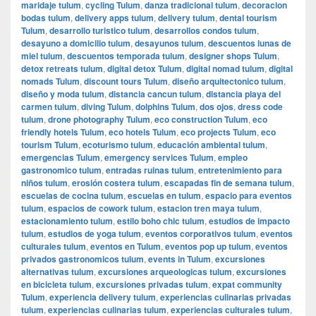
maridaje tulum
,
cycling Tulum
,
danza tradicional tulum
,
decoracion
bodas tulum
,
delivery apps tulum
,
delivery tulum
,
dental tourism
Tulum
,
desarrollo turistico tulum
,
desarrollos condos tulum
,
desayuno a domicilio tulum
,
desayunos tulum
,
descuentos lunas de
miel tulum
,
descuentos temporada tulum
,
designer shops Tulum
,
detox retreats tulum
,
digital detox Tulum
,
digital nomad tulum
,
digital
nomads Tulum
,
discount tours Tulum
,
diseño arquitectonico tulum
,
diseño y moda tulum
,
distancia cancun tulum
,
distancia playa del
carmen tulum
,
diving Tulum
,
dolphins Tulum
,
dos ojos
,
dress code
tulum
,
drone photography Tulum
,
eco construction Tulum
,
eco
friendly hotels Tulum
,
eco hotels Tulum
,
eco projects Tulum
,
eco
tourism Tulum
,
ecoturismo tulum
,
educación ambiental tulum
,
emergencias Tulum
,
emergency services Tulum
,
empleo
gastronomico tulum
,
entradas ruinas tulum
,
entretenimiento para
niños tulum
,
erosión costera tulum
,
escapadas fin de semana tulum
,
escuelas de cocina tulum
,
escuelas en tulum
,
espacio para eventos
tulum
,
espacios de cowork tulum
,
estacion tren maya tulum
,
estacionamiento tulum
,
estilo boho chic tulum
,
estudios de impacto
tulum
,
estudios de yoga tulum
,
eventos corporativos tulum
,
eventos
culturales tulum
,
eventos en Tulum
,
eventos pop up tulum
,
eventos
privados gastronomicos tulum
,
events in Tulum
,
excursiones
alternativas tulum
,
excursiones arqueologicas tulum
,
excursiones
en bicicleta tulum
,
excursiones privadas tulum
,
expat community
Tulum
,
experiencia delivery tulum
,
experiencias culinarias privadas
tulum
,
experiencias culinarias tulum
,
experiencias culturales tulum
,