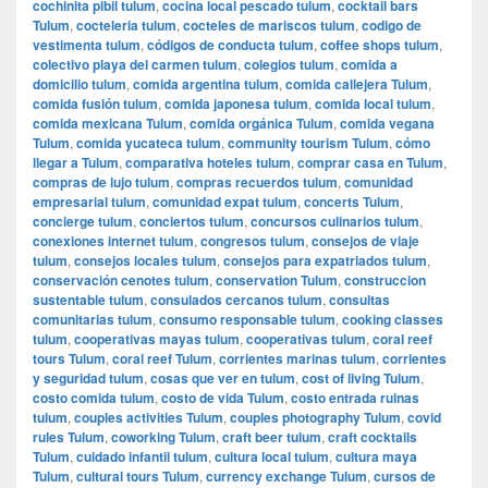
cochinita pibil tulum
,
cocina local pescado tulum
,
cocktail bars
Tulum
,
cocteleria tulum
,
cocteles de mariscos tulum
,
codigo de
vestimenta tulum
,
códigos de conducta tulum
,
coffee shops tulum
,
colectivo playa del carmen tulum
,
colegios tulum
,
comida a
domicilio tulum
,
comida argentina tulum
,
comida callejera Tulum
,
comida fusión tulum
,
comida japonesa tulum
,
comida local tulum
,
comida mexicana Tulum
,
comida orgánica Tulum
,
comida vegana
Tulum
,
comida yucateca tulum
,
community tourism Tulum
,
cómo
llegar a Tulum
,
comparativa hoteles tulum
,
comprar casa en Tulum
,
compras de lujo tulum
,
compras recuerdos tulum
,
comunidad
empresarial tulum
,
comunidad expat tulum
,
concerts Tulum
,
concierge tulum
,
conciertos tulum
,
concursos culinarios tulum
,
conexiones internet tulum
,
congresos tulum
,
consejos de viaje
tulum
,
consejos locales tulum
,
consejos para expatriados tulum
,
conservación cenotes tulum
,
conservation Tulum
,
construccion
sustentable tulum
,
consulados cercanos tulum
,
consultas
comunitarias tulum
,
consumo responsable tulum
,
cooking classes
tulum
,
cooperativas mayas tulum
,
cooperativas tulum
,
coral reef
tours Tulum
,
coral reef Tulum
,
corrientes marinas tulum
,
corrientes
y seguridad tulum
,
cosas que ver en tulum
,
cost of living Tulum
,
costo comida tulum
,
costo de vida Tulum
,
costo entrada ruinas
tulum
,
couples activities Tulum
,
couples photography Tulum
,
covid
rules Tulum
,
coworking Tulum
,
craft beer tulum
,
craft cocktails
Tulum
,
cuidado infantil tulum
,
cultura local tulum
,
cultura maya
Tulum
,
cultural tours Tulum
,
currency exchange Tulum
,
cursos de