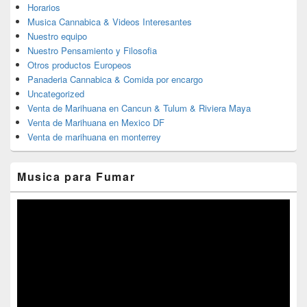
Horarios
Musica Cannabica & Videos Interesantes
Nuestro equipo
Nuestro Pensamiento y Filosofia
Otros productos Europeos
Panaderia Cannabica & Comida por encargo
Uncategorized
Venta de Marihuana en Cancun & Tulum & Riviera Maya
Venta de Marihuana en Mexico DF
Venta de marihuana en monterrey
Musica para Fumar
Reproductor
de
vídeo