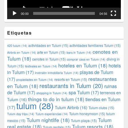
00:00
04:56
Etiquetas
actividades en Tulum
(15)
actividades familiares Tulum
(15)
420 tulum
(14)
cenotes en
arte en Tulum
(15)
Airbnb en Tulum
(14)
bars in Tulum
(14)
Tulum
(18)
cenotes in Tulum
(15)
diving in
comprar casa en Tulum
(14)
hoteles en Tulum
(18)
hotels
Tulum
(15)
festivales en Tulum
(14)
in Tulum
(17)
playas de Tulum
inversión inmobiliaria Tulum
(14)
restaurantes
(17)
resorts en Tulum
(15)
propiedades en Tulum
(14)
restaurants in Tulum
(20)
en Tulum
(18)
ruinas
de Tulum
(17)
spa Tulum
(17)
terrenos en
shopping in Tulum
(14)
things to do in tulum
(18)
tiendas en Tulum
Tulum
(16)
tulum
(28)
(17)
Tulum Airbnb
(16)
Tulum clubs
(15)
Tulum honeymoon
(15)
tulum
Tulum day trips
(14)
Tulum experiencias
(14)
Tulum nightlife
(18)
Tulum
mexico
(15)
Tulum playa
(15)
real estate
(18)
Tulum resorts
(18)
Tulum rentals
(15)