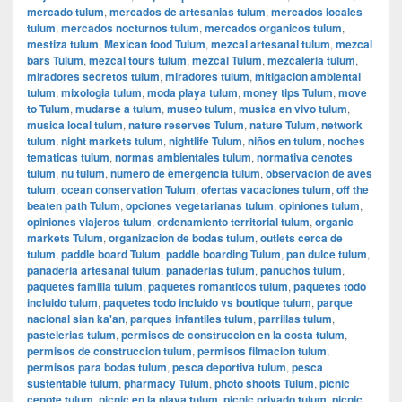
mercado tulum
,
mercados de artesanias tulum
,
mercados locales
tulum
,
mercados nocturnos tulum
,
mercados organicos tulum
,
mestiza tulum
,
Mexican food Tulum
,
mezcal artesanal tulum
,
mezcal
bars Tulum
,
mezcal tours tulum
,
mezcal Tulum
,
mezcaleria tulum
,
miradores secretos tulum
,
miradores tulum
,
mitigacion ambiental
tulum
,
mixologia tulum
,
moda playa tulum
,
money tips Tulum
,
move
to Tulum
,
mudarse a tulum
,
museo tulum
,
musica en vivo tulum
,
musica local tulum
,
nature reserves Tulum
,
nature Tulum
,
network
tulum
,
night markets tulum
,
nightlife Tulum
,
niños en tulum
,
noches
tematicas tulum
,
normas ambientales tulum
,
normativa cenotes
tulum
,
nu tulum
,
numero de emergencia tulum
,
observacion de aves
tulum
,
ocean conservation Tulum
,
ofertas vacaciones tulum
,
off the
beaten path Tulum
,
opciones vegetarianas tulum
,
opiniones tulum
,
opiniones viajeros tulum
,
ordenamiento territorial tulum
,
organic
markets Tulum
,
organizacion de bodas tulum
,
outlets cerca de
tulum
,
paddle board Tulum
,
paddle boarding Tulum
,
pan dulce tulum
,
panaderia artesanal tulum
,
panaderias tulum
,
panuchos tulum
,
paquetes familia tulum
,
paquetes romanticos tulum
,
paquetes todo
incluido tulum
,
paquetes todo incluido vs boutique tulum
,
parque
nacional sian ka'an
,
parques infantiles tulum
,
parrillas tulum
,
pastelerias tulum
,
permisos de construccion en la costa tulum
,
permisos de construccion tulum
,
permisos filmacion tulum
,
permisos para bodas tulum
,
pesca deportiva tulum
,
pesca
sustentable tulum
,
pharmacy Tulum
,
photo shoots Tulum
,
picnic
cenote tulum
,
picnic en la playa tulum
,
picnic privado tulum
,
picnic