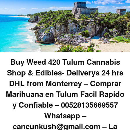
Buy Weed 420 Tulum Cannabis
Shop & Edibles- Deliverys 24 hrs
DHL from Monterrey – Comprar
Marihuana en Tulum Facil Rapido
y Confiable – 00528135669557
Whatsapp –
cancunkush@gmail.com – La