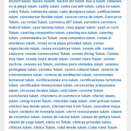
brunch tulum
,
buceo cenote
,
bucket list tulum
,
bus a tulum
,
cabanas
en la playa tulum
,
cabify tulum
,
cafes con wifi tulum
,
cafes en tulum
,
cafes Tulum
,
cafeterias tulum
,
cake designers tulum
,
calificaciones
tulum
,
cancelacion flexible tulum
,
cancun cerca de tulum
,
Cancun to
Tulum
,
car rental Tulum
,
carretera 307 tulum
,
carretera carretera
federal tulum
,
casa banana tulum
,
casa jaguar tulum
,
cash or card
Tulum
,
catering corporativo tulum
,
catering eco tulum
,
catering
tulum
,
celebridades en Tulum
,
cena romantica tulum
,
cenas al
atardecer tulum
,
cenas en la playa privadas tulum
,
cenas
espectaculo tulum
,
cenas exclusivas tulum
,
cenote atik
,
cenote
calavera
,
cenote conservation Tulum
,
cenote diving Tulum
,
Cenote
Dos Ojos
,
cenote tours desde tulum
,
cenote tours Tulum
,
cenote
zacil-ha
,
cenotes en Tulum
,
cenotes poco visitados tulum
,
cenotes
protegidos tulum
,
cenotes Tulum
,
centro cultural tulum
,
centros de
convenciones tulum
,
centros de meditacion tulum
,
ceremonias
temazcal tulum
,
certificaciones eco tulum
,
certificaciones turisticas
tulum
,
certificados restaurantes tulum
,
cervecerias artesanales
tulum
,
cervezas locales tulum
,
cetli tulum
,
ceviche Tulum
,
cevicherias tulum
,
chambers of commerce tulum
,
charter boats
tulum
,
cheap travel Tulum
,
checklist viaje tulum
,
chef privado tulum
,
chichen itza desde tulum
,
Chichen Itza from Tulum
,
chocolate maya
tulum
,
ciclismo de montaña tulum
,
cierre restaurantes tulum
,
clases
de ceramica tulum
,
clases de cocina tulum
,
clases de pintura tulum
,
clases de yoga tulum
,
clima en Tulum
,
clinicas privadas tulum
,
clinicas tulum
,
clinics Tulum
,
cobá desde tulum
,
Coba ruins Tulum
,