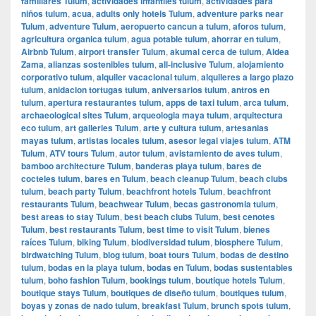
familiares Tulum
,
actividades infantiles tulum
,
actividades para
niños tulum
,
acua
,
adults only hotels Tulum
,
adventure parks near
Tulum
,
adventure Tulum
,
aeropuerto cancun a tulum
,
aforos tulum
,
agricultura organica tulum
,
agua potable tulum
,
ahorrar en tulum
,
Airbnb Tulum
,
airport transfer Tulum
,
akumal cerca de tulum
,
Aldea
Zama
,
alianzas sostenibles tulum
,
all-inclusive Tulum
,
alojamiento
corporativo tulum
,
alquiler vacacional tulum
,
alquileres a largo plazo
tulum
,
anidacion tortugas tulum
,
aniversarios tulum
,
antros en
tulum
,
apertura restaurantes tulum
,
apps de taxi tulum
,
arca tulum
,
archaeological sites Tulum
,
arqueologia maya tulum
,
arquitectura
eco tulum
,
art galleries Tulum
,
arte y cultura tulum
,
artesanias
mayas tulum
,
artistas locales tulum
,
asesor legal viajes tulum
,
ATM
Tulum
,
ATV tours Tulum
,
autor tulum
,
avistamiento de aves tulum
,
bamboo architecture Tulum
,
banderas playa tulum
,
bares de
cocteles tulum
,
bares en Tulum
,
beach cleanup Tulum
,
beach clubs
tulum
,
beach party Tulum
,
beachfront hotels Tulum
,
beachfront
restaurants Tulum
,
beachwear Tulum
,
becas gastronomia tulum
,
best areas to stay Tulum
,
best beach clubs Tulum
,
best cenotes
Tulum
,
best restaurants Tulum
,
best time to visit Tulum
,
bienes
raíces Tulum
,
biking Tulum
,
biodiversidad tulum
,
biosphere Tulum
,
birdwatching Tulum
,
blog tulum
,
boat tours Tulum
,
bodas de destino
tulum
,
bodas en la playa tulum
,
bodas en Tulum
,
bodas sustentables
tulum
,
boho fashion Tulum
,
bookings tulum
,
boutique hotels Tulum
,
boutique stays Tulum
,
boutiques de diseño tulum
,
boutiques tulum
,
boyas y zonas de nado tulum
,
breakfast Tulum
,
brunch spots tulum
,