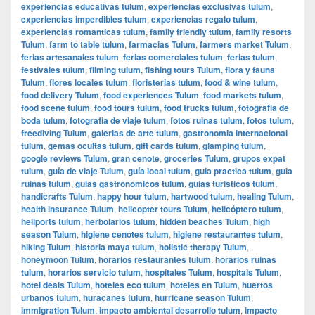
experiencias educativas tulum
,
experiencias exclusivas tulum
,
experiencias imperdibles tulum
,
experiencias regalo tulum
,
experiencias romanticas tulum
,
family friendly tulum
,
family resorts
Tulum
,
farm to table tulum
,
farmacias Tulum
,
farmers market Tulum
,
ferias artesanales tulum
,
ferias comerciales tulum
,
ferias tulum
,
festivales tulum
,
filming tulum
,
fishing tours Tulum
,
flora y fauna
Tulum
,
flores locales tulum
,
floristerias tulum
,
food & wine tulum
,
food delivery Tulum
,
food experiences Tulum
,
food markets tulum
,
food scene tulum
,
food tours tulum
,
food trucks tulum
,
fotografia de
boda tulum
,
fotografia de viaje tulum
,
fotos ruinas tulum
,
fotos tulum
,
freediving Tulum
,
galerias de arte tulum
,
gastronomia internacional
tulum
,
gemas ocultas tulum
,
gift cards tulum
,
glamping tulum
,
google reviews Tulum
,
gran cenote
,
groceries Tulum
,
grupos expat
tulum
,
guía de viaje Tulum
,
guía local tulum
,
guia practica tulum
,
guia
ruinas tulum
,
guias gastronomicos tulum
,
guias turisticos tulum
,
handicrafts Tulum
,
happy hour tulum
,
hartwood tulum
,
healing Tulum
,
health insurance Tulum
,
helicopter tours Tulum
,
helicóptero tulum
,
heliports tulum
,
herbolarios tulum
,
hidden beaches Tulum
,
high
season Tulum
,
higiene cenotes tulum
,
higiene restaurantes tulum
,
hiking Tulum
,
historia maya tulum
,
holistic therapy Tulum
,
honeymoon Tulum
,
horarios restaurantes tulum
,
horarios ruinas
tulum
,
horarios servicio tulum
,
hospitales Tulum
,
hospitals Tulum
,
hotel deals Tulum
,
hoteles eco tulum
,
hoteles en Tulum
,
huertos
urbanos tulum
,
huracanes tulum
,
hurricane season Tulum
,
immigration Tulum
,
impacto ambiental desarrollo tulum
,
impacto