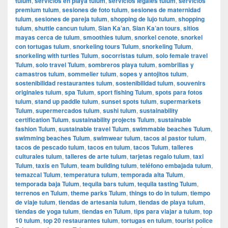
tulum
,
servicios en playa tulum
,
servicios legales tulum
,
servicios
premium tulum
,
sesiones de foto tulum
,
sesiones de maternidad
tulum
,
sesiones de pareja tulum
,
shopping de lujo tulum
,
shopping
tulum
,
shuttle cancun tulum
,
Sian Ka’an
,
Sian Ka’an tours
,
sitios
mayas cerca de tulum
,
smoothies tulum
,
snorkel cenote
,
snorkel
con tortugas tulum
,
snorkeling tours Tulum
,
snorkeling Tulum
,
snorkeling with turtles Tulum
,
socorristas tulum
,
solo female travel
Tulum
,
solo travel Tulum
,
sombreros playa tulum
,
sombrillas y
camastros tulum
,
sommelier tulum
,
sopes y antojitos tulum
,
sostenibilidad restaurantes tulum
,
sostenibilidad tulum
,
souvenirs
originales tulum
,
spa Tulum
,
sport fishing Tulum
,
spots para fotos
tulum
,
stand up paddle tulum
,
sunset spots tulum
,
supermarkets
Tulum
,
supermercados tulum
,
sushi tulum
,
sustainability
certification Tulum
,
sustainability projects Tulum
,
sustainable
fashion Tulum
,
sustainable travel Tulum
,
swimmable beaches Tulum
,
swimming beaches Tulum
,
swimwear tulum
,
tacos al pastor tulum
,
tacos de pescado tulum
,
tacos en tulum
,
tacos Tulum
,
talleres
culturales tulum
,
talleres de arte tulum
,
tarjetas regalo tulum
,
taxi
Tulum
,
taxis en Tulum
,
team building tulum
,
teléfono embajada tulum
,
temazcal Tulum
,
temperatura tulum
,
temporada alta Tulum
,
temporada baja Tulum
,
tequila bars tulum
,
tequila tasting Tulum
,
terrenos en Tulum
,
theme parks Tulum
,
things to do in tulum
,
tiempo
de viaje tulum
,
tiendas de artesania tulum
,
tiendas de playa tulum
,
tiendas de yoga tulum
,
tiendas en Tulum
,
tips para viajar a tulum
,
top
10 tulum
,
top 20 restaurantes tulum
,
tortugas en tulum
,
tourist police