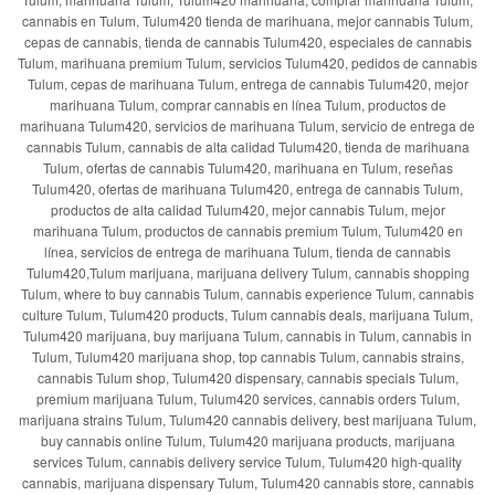
cannabis en Tulum, Tulum420 tienda de marihuana, mejor cannabis Tulum,
cepas de cannabis, tienda de cannabis Tulum420, especiales de cannabis
Tulum, marihuana premium Tulum, servicios Tulum420, pedidos de cannabis
Tulum, cepas de marihuana Tulum, entrega de cannabis Tulum420, mejor
marihuana Tulum, comprar cannabis en línea Tulum, productos de
marihuana Tulum420, servicios de marihuana Tulum, servicio de entrega de
cannabis Tulum, cannabis de alta calidad Tulum420, tienda de marihuana
Tulum, ofertas de cannabis Tulum420, marihuana en Tulum, reseñas
Tulum420, ofertas de marihuana Tulum420, entrega de cannabis Tulum,
productos de alta calidad Tulum420, mejor cannabis Tulum, mejor
marihuana Tulum, productos de cannabis premium Tulum, Tulum420 en
línea, servicios de entrega de marihuana Tulum, tienda de cannabis
Tulum420,Tulum marijuana, marijuana delivery Tulum, cannabis shopping
Tulum, where to buy cannabis Tulum, cannabis experience Tulum, cannabis
culture Tulum, Tulum420 products, Tulum cannabis deals, marijuana Tulum,
Tulum420 marijuana, buy marijuana Tulum, cannabis in Tulum, cannabis in
Tulum, Tulum420 marijuana shop, top cannabis Tulum, cannabis strains,
cannabis Tulum shop, Tulum420 dispensary, cannabis specials Tulum,
premium marijuana Tulum, Tulum420 services, cannabis orders Tulum,
marijuana strains Tulum, Tulum420 cannabis delivery, best marijuana Tulum,
buy cannabis online Tulum, Tulum420 marijuana products, marijuana
services Tulum, cannabis delivery service Tulum, Tulum420 high-quality
cannabis, marijuana dispensary Tulum, Tulum420 cannabis store, cannabis