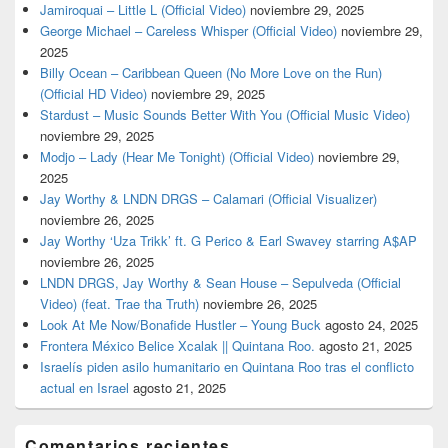
Jamiroquai – Little L (Official Video)
noviembre 29, 2025
George Michael – Careless Whisper (Official Video)
noviembre 29,
2025
Billy Ocean – Caribbean Queen (No More Love on the Run)
(Official HD Video)
noviembre 29, 2025
Stardust – Music Sounds Better With You (Official Music Video)
noviembre 29, 2025
Modjo – Lady (Hear Me Tonight) (Official Video)
noviembre 29,
2025
Jay Worthy & LNDN DRGS – Calamari (Official Visualizer)
noviembre 26, 2025
Jay Worthy ‘Uza Trikk’ ft. G Perico & Earl Swavey starring A$AP
noviembre 26, 2025
LNDN DRGS, Jay Worthy & Sean House – Sepulveda (Official
Video) (feat. Trae tha Truth)
noviembre 26, 2025
Look At Me Now/Bonafide Hustler – Young Buck
agosto 24, 2025
Frontera México Belice Xcalak || Quintana Roo.
agosto 21, 2025
Israelís piden asilo humanitario en Quintana Roo tras el conflicto
actual en Israel
agosto 21, 2025
Comentarios recientes