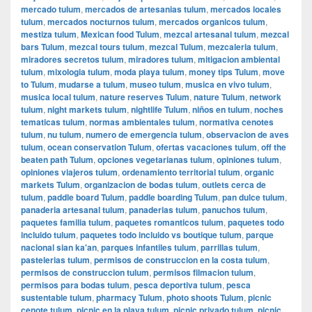
mercado tulum
,
mercados de artesanias tulum
,
mercados locales
tulum
,
mercados nocturnos tulum
,
mercados organicos tulum
,
mestiza tulum
,
Mexican food Tulum
,
mezcal artesanal tulum
,
mezcal
bars Tulum
,
mezcal tours tulum
,
mezcal Tulum
,
mezcaleria tulum
,
miradores secretos tulum
,
miradores tulum
,
mitigacion ambiental
tulum
,
mixologia tulum
,
moda playa tulum
,
money tips Tulum
,
move
to Tulum
,
mudarse a tulum
,
museo tulum
,
musica en vivo tulum
,
musica local tulum
,
nature reserves Tulum
,
nature Tulum
,
network
tulum
,
night markets tulum
,
nightlife Tulum
,
niños en tulum
,
noches
tematicas tulum
,
normas ambientales tulum
,
normativa cenotes
tulum
,
nu tulum
,
numero de emergencia tulum
,
observacion de aves
tulum
,
ocean conservation Tulum
,
ofertas vacaciones tulum
,
off the
beaten path Tulum
,
opciones vegetarianas tulum
,
opiniones tulum
,
opiniones viajeros tulum
,
ordenamiento territorial tulum
,
organic
markets Tulum
,
organizacion de bodas tulum
,
outlets cerca de
tulum
,
paddle board Tulum
,
paddle boarding Tulum
,
pan dulce tulum
,
panaderia artesanal tulum
,
panaderias tulum
,
panuchos tulum
,
paquetes familia tulum
,
paquetes romanticos tulum
,
paquetes todo
incluido tulum
,
paquetes todo incluido vs boutique tulum
,
parque
nacional sian ka'an
,
parques infantiles tulum
,
parrillas tulum
,
pastelerias tulum
,
permisos de construccion en la costa tulum
,
permisos de construccion tulum
,
permisos filmacion tulum
,
permisos para bodas tulum
,
pesca deportiva tulum
,
pesca
sustentable tulum
,
pharmacy Tulum
,
photo shoots Tulum
,
picnic
cenote tulum
,
picnic en la playa tulum
,
picnic privado tulum
,
picnic