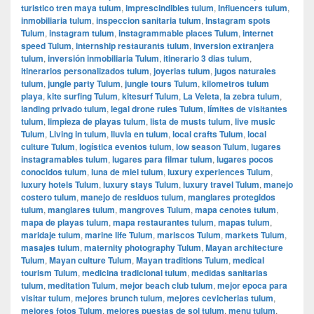
turistico tren maya tulum
,
imprescindibles tulum
,
Influencers tulum
,
inmobiliaria tulum
,
inspeccion sanitaria tulum
,
Instagram spots
Tulum
,
instagram tulum
,
instagrammable places Tulum
,
internet
speed Tulum
,
internship restaurants tulum
,
inversion extranjera
tulum
,
inversión inmobiliaria Tulum
,
itinerario 3 dias tulum
,
itinerarios personalizados tulum
,
joyerias tulum
,
jugos naturales
tulum
,
jungle party Tulum
,
jungle tours Tulum
,
kilometros tulum
playa
,
kite surfing Tulum
,
kitesurf Tulum
,
La Veleta
,
la zebra tulum
,
landing privado tulum
,
legal drone rules Tulum
,
límites de visitantes
tulum
,
limpieza de playas tulum
,
lista de musts tulum
,
live music
Tulum
,
Living in tulum
,
lluvia en tulum
,
local crafts Tulum
,
local
culture Tulum
,
logística eventos tulum
,
low season Tulum
,
lugares
instagramables tulum
,
lugares para filmar tulum
,
lugares pocos
conocidos tulum
,
luna de miel tulum
,
luxury experiences Tulum
,
luxury hotels Tulum
,
luxury stays Tulum
,
luxury travel Tulum
,
manejo
costero tulum
,
manejo de residuos tulum
,
manglares protegidos
tulum
,
manglares tulum
,
mangroves Tulum
,
mapa cenotes tulum
,
mapa de playas tulum
,
mapa restaurantes tulum
,
mapas tulum
,
maridaje tulum
,
marine life Tulum
,
mariscos Tulum
,
markets Tulum
,
masajes tulum
,
maternity photography Tulum
,
Mayan architecture
Tulum
,
Mayan culture Tulum
,
Mayan traditions Tulum
,
medical
tourism Tulum
,
medicina tradicional tulum
,
medidas sanitarias
tulum
,
meditation Tulum
,
mejor beach club tulum
,
mejor epoca para
visitar tulum
,
mejores brunch tulum
,
mejores cevicherias tulum
,
mejores fotos Tulum
,
mejores puestas de sol tulum
,
menu tulum
,