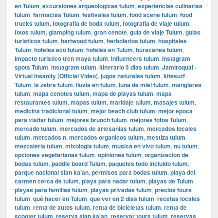
en Tulum
,
excursiones arqueologicas tulum
,
experiencias culinarias
tulum
,
farmacias Tulum
,
festivales tulum
,
food scene tulum
,
food
trucks tulum
,
fotografia de boda tulum
,
fotografia de viaje tulum
,
fotos tulum
,
glamping tulum
,
gran cenote
,
guía de viaje Tulum
,
guias
turisticos tulum
,
hartwood tulum
,
herbolarios tulum
,
hospitales
Tulum
,
hoteles eco tulum
,
hoteles en Tulum
,
huracanes tulum
,
impacto turistico tren maya tulum
,
Influencers tulum
,
Instagram
spots Tulum
,
instagram tulum
,
itinerario 3 dias tulum
,
Jamiroquai -
Virtual Insanity (Official Video)
,
jugos naturales tulum
,
kitesurf
Tulum
,
la zebra tulum
,
lluvia en tulum
,
luna de miel tulum
,
manglares
tulum
,
mapa cenotes tulum
,
mapa de playas tulum
,
mapa
restaurantes tulum
,
mapas tulum
,
maridaje tulum
,
masajes tulum
,
medicina tradicional tulum
,
mejor beach club tulum
,
mejor epoca
para visitar tulum
,
mejores brunch tulum
,
mejores fotos Tulum
,
mercado tulum
,
mercados de artesanias tulum
,
mercados locales
tulum
,
mercados n
,
mercados organicos tulum
,
mestiza tulum
,
mezcaleria tulum
,
mixologia tulum
,
musica en vivo tulum
,
nu tulum
,
opciones vegetarianas tulum
,
opiniones tulum
,
organizacion de
bodas tulum
,
paddle board Tulum
,
paquetes todo incluido tulum
,
parque nacional sian ka'an
,
permisos para bodas tulum
,
playa del
carmen cerca de tulum
,
playa para nadar tulum
,
playas de Tulum
,
playas para familias tulum
,
playas privadas tulum
,
precios tours
tulum
,
qué hacer en Tulum
,
que ver en 2 dias tulum
,
recetas locales
tulum
,
renta de autos tulum
,
renta de bicicletas tulum
,
renta de
scooter tulum
,
reserva sian ka'an
,
reservar tours tulum
,
reservas