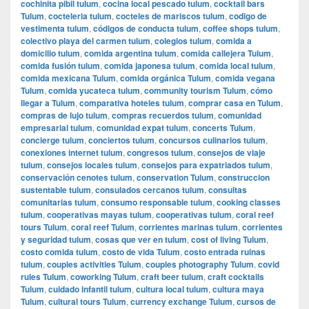
cochinita pibil tulum
,
cocina local pescado tulum
,
cocktail bars
Tulum
,
cocteleria tulum
,
cocteles de mariscos tulum
,
codigo de
vestimenta tulum
,
códigos de conducta tulum
,
coffee shops tulum
,
colectivo playa del carmen tulum
,
colegios tulum
,
comida a
domicilio tulum
,
comida argentina tulum
,
comida callejera Tulum
,
comida fusión tulum
,
comida japonesa tulum
,
comida local tulum
,
comida mexicana Tulum
,
comida orgánica Tulum
,
comida vegana
Tulum
,
comida yucateca tulum
,
community tourism Tulum
,
cómo
llegar a Tulum
,
comparativa hoteles tulum
,
comprar casa en Tulum
,
compras de lujo tulum
,
compras recuerdos tulum
,
comunidad
empresarial tulum
,
comunidad expat tulum
,
concerts Tulum
,
concierge tulum
,
conciertos tulum
,
concursos culinarios tulum
,
conexiones internet tulum
,
congresos tulum
,
consejos de viaje
tulum
,
consejos locales tulum
,
consejos para expatriados tulum
,
conservación cenotes tulum
,
conservation Tulum
,
construccion
sustentable tulum
,
consulados cercanos tulum
,
consultas
comunitarias tulum
,
consumo responsable tulum
,
cooking classes
tulum
,
cooperativas mayas tulum
,
cooperativas tulum
,
coral reef
tours Tulum
,
coral reef Tulum
,
corrientes marinas tulum
,
corrientes
y seguridad tulum
,
cosas que ver en tulum
,
cost of living Tulum
,
costo comida tulum
,
costo de vida Tulum
,
costo entrada ruinas
tulum
,
couples activities Tulum
,
couples photography Tulum
,
covid
rules Tulum
,
coworking Tulum
,
craft beer tulum
,
craft cocktails
Tulum
,
cuidado infantil tulum
,
cultura local tulum
,
cultura maya
Tulum
,
cultural tours Tulum
,
currency exchange Tulum
,
cursos de