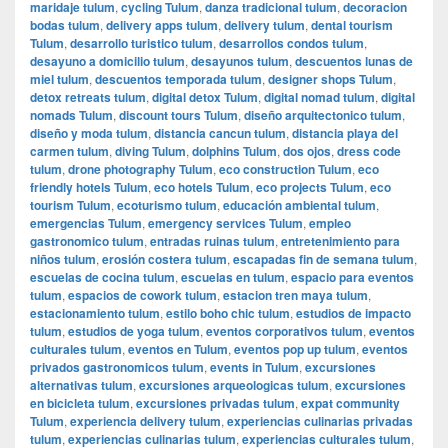
maridaje tulum
,
cycling Tulum
,
danza tradicional tulum
,
decoracion
bodas tulum
,
delivery apps tulum
,
delivery tulum
,
dental tourism
Tulum
,
desarrollo turistico tulum
,
desarrollos condos tulum
,
desayuno a domicilio tulum
,
desayunos tulum
,
descuentos lunas de
miel tulum
,
descuentos temporada tulum
,
designer shops Tulum
,
detox retreats tulum
,
digital detox Tulum
,
digital nomad tulum
,
digital
nomads Tulum
,
discount tours Tulum
,
diseño arquitectonico tulum
,
diseño y moda tulum
,
distancia cancun tulum
,
distancia playa del
carmen tulum
,
diving Tulum
,
dolphins Tulum
,
dos ojos
,
dress code
tulum
,
drone photography Tulum
,
eco construction Tulum
,
eco
friendly hotels Tulum
,
eco hotels Tulum
,
eco projects Tulum
,
eco
tourism Tulum
,
ecoturismo tulum
,
educación ambiental tulum
,
emergencias Tulum
,
emergency services Tulum
,
empleo
gastronomico tulum
,
entradas ruinas tulum
,
entretenimiento para
niños tulum
,
erosión costera tulum
,
escapadas fin de semana tulum
,
escuelas de cocina tulum
,
escuelas en tulum
,
espacio para eventos
tulum
,
espacios de cowork tulum
,
estacion tren maya tulum
,
estacionamiento tulum
,
estilo boho chic tulum
,
estudios de impacto
tulum
,
estudios de yoga tulum
,
eventos corporativos tulum
,
eventos
culturales tulum
,
eventos en Tulum
,
eventos pop up tulum
,
eventos
privados gastronomicos tulum
,
events in Tulum
,
excursiones
alternativas tulum
,
excursiones arqueologicas tulum
,
excursiones
en bicicleta tulum
,
excursiones privadas tulum
,
expat community
Tulum
,
experiencia delivery tulum
,
experiencias culinarias privadas
tulum
,
experiencias culinarias tulum
,
experiencias culturales tulum
,