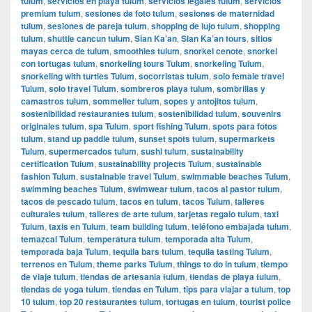
tulum
,
servicios en playa tulum
,
servicios legales tulum
,
servicios
premium tulum
,
sesiones de foto tulum
,
sesiones de maternidad
tulum
,
sesiones de pareja tulum
,
shopping de lujo tulum
,
shopping
tulum
,
shuttle cancun tulum
,
Sian Ka’an
,
Sian Ka’an tours
,
sitios
mayas cerca de tulum
,
smoothies tulum
,
snorkel cenote
,
snorkel
con tortugas tulum
,
snorkeling tours Tulum
,
snorkeling Tulum
,
snorkeling with turtles Tulum
,
socorristas tulum
,
solo female travel
Tulum
,
solo travel Tulum
,
sombreros playa tulum
,
sombrillas y
camastros tulum
,
sommelier tulum
,
sopes y antojitos tulum
,
sostenibilidad restaurantes tulum
,
sostenibilidad tulum
,
souvenirs
originales tulum
,
spa Tulum
,
sport fishing Tulum
,
spots para fotos
tulum
,
stand up paddle tulum
,
sunset spots tulum
,
supermarkets
Tulum
,
supermercados tulum
,
sushi tulum
,
sustainability
certification Tulum
,
sustainability projects Tulum
,
sustainable
fashion Tulum
,
sustainable travel Tulum
,
swimmable beaches Tulum
,
swimming beaches Tulum
,
swimwear tulum
,
tacos al pastor tulum
,
tacos de pescado tulum
,
tacos en tulum
,
tacos Tulum
,
talleres
culturales tulum
,
talleres de arte tulum
,
tarjetas regalo tulum
,
taxi
Tulum
,
taxis en Tulum
,
team building tulum
,
teléfono embajada tulum
,
temazcal Tulum
,
temperatura tulum
,
temporada alta Tulum
,
temporada baja Tulum
,
tequila bars tulum
,
tequila tasting Tulum
,
terrenos en Tulum
,
theme parks Tulum
,
things to do in tulum
,
tiempo
de viaje tulum
,
tiendas de artesania tulum
,
tiendas de playa tulum
,
tiendas de yoga tulum
,
tiendas en Tulum
,
tips para viajar a tulum
,
top
10 tulum
,
top 20 restaurantes tulum
,
tortugas en tulum
,
tourist police