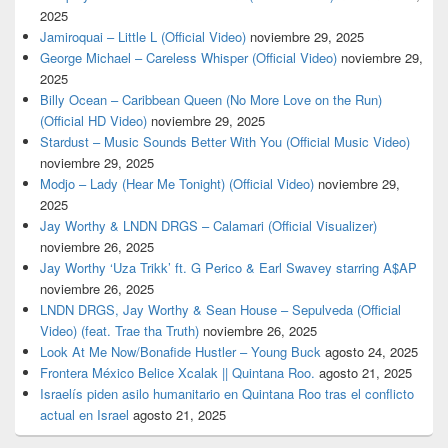
2025
Jamiroquai – Little L (Official Video)
noviembre 29, 2025
George Michael – Careless Whisper (Official Video)
noviembre 29,
2025
Billy Ocean – Caribbean Queen (No More Love on the Run)
(Official HD Video)
noviembre 29, 2025
Stardust – Music Sounds Better With You (Official Music Video)
noviembre 29, 2025
Modjo – Lady (Hear Me Tonight) (Official Video)
noviembre 29,
2025
Jay Worthy & LNDN DRGS – Calamari (Official Visualizer)
noviembre 26, 2025
Jay Worthy ‘Uza Trikk’ ft. G Perico & Earl Swavey starring A$AP
noviembre 26, 2025
LNDN DRGS, Jay Worthy & Sean House – Sepulveda (Official
Video) (feat. Trae tha Truth)
noviembre 26, 2025
Look At Me Now/Bonafide Hustler – Young Buck
agosto 24, 2025
Frontera México Belice Xcalak || Quintana Roo.
agosto 21, 2025
Israelís piden asilo humanitario en Quintana Roo tras el conflicto
actual en Israel
agosto 21, 2025