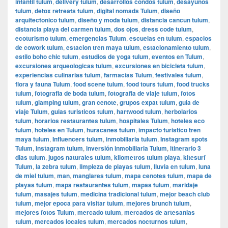
infantil tulum
,
delivery tulum
,
desarrollos condos tulum
,
desayunos
tulum
,
detox retreats tulum
,
digital nomads Tulum
,
diseño
arquitectonico tulum
,
diseño y moda tulum
,
distancia cancun tulum
,
distancia playa del carmen tulum
,
dos ojos
,
dress code tulum
,
ecoturismo tulum
,
emergencias Tulum
,
escuelas en tulum
,
espacios
de cowork tulum
,
estacion tren maya tulum
,
estacionamiento tulum
,
estilo boho chic tulum
,
estudios de yoga tulum
,
eventos en Tulum
,
excursiones arqueologicas tulum
,
excursiones en bicicleta tulum
,
experiencias culinarias tulum
,
farmacias Tulum
,
festivales tulum
,
flora y fauna Tulum
,
food scene tulum
,
food tours tulum
,
food trucks
tulum
,
fotografia de boda tulum
,
fotografia de viaje tulum
,
fotos
tulum
,
glamping tulum
,
gran cenote
,
grupos expat tulum
,
guía de
viaje Tulum
,
guias turisticos tulum
,
hartwood tulum
,
herbolarios
tulum
,
horarios restaurantes tulum
,
hospitales Tulum
,
hoteles eco
tulum
,
hoteles en Tulum
,
huracanes tulum
,
impacto turistico tren
maya tulum
,
Influencers tulum
,
inmobiliaria tulum
,
Instagram spots
Tulum
,
instagram tulum
,
inversión inmobiliaria Tulum
,
itinerario 3
dias tulum
,
jugos naturales tulum
,
kilometros tulum playa
,
kitesurf
Tulum
,
la zebra tulum
,
limpieza de playas tulum
,
lluvia en tulum
,
luna
de miel tulum
,
man
,
manglares tulum
,
mapa cenotes tulum
,
mapa de
playas tulum
,
mapa restaurantes tulum
,
mapas tulum
,
maridaje
tulum
,
masajes tulum
,
medicina tradicional tulum
,
mejor beach club
tulum
,
mejor epoca para visitar tulum
,
mejores brunch tulum
,
mejores fotos Tulum
,
mercado tulum
,
mercados de artesanias
tulum
,
mercados locales tulum
,
mercados nocturnos tulum
,