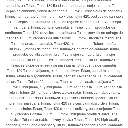
cannabis en Tulum, Tulum420 tienda de marihuana, mejor cannabis Tulum,
cepas de cannabis, tienda de cannabis Tulum420, especiales de cannabis
Tulum, marihuana premium Tulum, servicios Tulum420, pedidos de cannabis
Tulum, cepas de marihuana Tulum, entrega de cannabis Tulum420, mejor
marihuana Tulum, comprar cannabis en línea Tulum, productos de
marihuana Tulum420, servicios de marihuana Tulum, servicio de entrega de
cannabis Tulum, cannabis de alta calidad Tulum420, tienda de marihuana
Tulum, ofertas de cannabis Tulum420, marihuana en Tulum, reseñas
Tulum420, ofertas de marihuana Tulum420, entrega de cannabis Tulum,
productos de alta calidad Tulum420, mejor cannabis Tulum, mejor
marihuana Tulum, productos de cannabis premium Tulum, Tulum420 en
línea, servicios de entrega de marihuana Tulum, tienda de cannabis
Tulum420,Tulum marijuana, marijuana delivery Tulum, cannabis shopping
Tulum, where to buy cannabis Tulum, cannabis experience Tulum, cannabis
culture Tulum, Tulum420 products, Tulum cannabis deals, marijuana Tulum,
Tulum420 marijuana, buy marijuana Tulum, cannabis in Tulum, cannabis in
Tulum, Tulum420 marijuana shop, top cannabis Tulum, cannabis strains,
cannabis Tulum shop, Tulum420 dispensary, cannabis specials Tulum,
premium marijuana Tulum, Tulum420 services, cannabis orders Tulum,
marijuana strains Tulum, Tulum420 cannabis delivery, best marijuana Tulum,
buy cannabis online Tulum, Tulum420 marijuana products, marijuana
services Tulum, cannabis delivery service Tulum, Tulum420 high-quality
cannabis, marijuana dispensary Tulum, Tulum420 cannabis store, cannabis