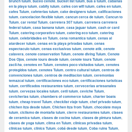
brunch tulum
,
buceo cenote
,
bucket list tulum
,
bus a tulum
,
cabanas
en la playa tulum
,
cabify tulum
,
cafes con wifi tulum
,
cafes en tulum
,
cafes Tulum
,
cafeterias tulum
,
cake designers tulum
,
calificaciones
tulum
,
cancelacion flexible tulum
,
cancun cerca de tulum
,
Cancun to
Tulum
,
car rental Tulum
,
carretera 307 tulum
,
carretera carretera
federal tulum
,
casa banana tulum
,
casa jaguar tulum
,
cash or card
Tulum
,
catering corporativo tulum
,
catering eco tulum
,
catering
tulum
,
celebridades en Tulum
,
cena romantica tulum
,
cenas al
atardecer tulum
,
cenas en la playa privadas tulum
,
cenas
espectaculo tulum
,
cenas exclusivas tulum
,
cenote atik
,
cenote
calavera
,
cenote conservation Tulum
,
cenote diving Tulum
,
Cenote
Dos Ojos
,
cenote tours desde tulum
,
cenote tours Tulum
,
cenote
zacil-ha
,
cenotes en Tulum
,
cenotes poco visitados tulum
,
cenotes
protegidos tulum
,
cenotes Tulum
,
centro cultural tulum
,
centros de
convenciones tulum
,
centros de meditacion tulum
,
ceremonias
temazcal tulum
,
certificaciones eco tulum
,
certificaciones turisticas
tulum
,
certificados restaurantes tulum
,
cervecerias artesanales
tulum
,
cervezas locales tulum
,
cetli tulum
,
ceviche Tulum
,
cevicherias tulum
,
chambers of commerce tulum
,
charter boats
tulum
,
cheap travel Tulum
,
checklist viaje tulum
,
chef privado tulum
,
chichen itza desde tulum
,
Chichen Itza from Tulum
,
chocolate maya
tulum
,
ciclismo de montaña tulum
,
cierre restaurantes tulum
,
clases
de ceramica tulum
,
clases de cocina tulum
,
clases de pintura tulum
,
clases de yoga tulum
,
clima en Tulum
,
clinicas privadas tulum
,
clinicas tulum
,
clinics Tulum
,
cobá desde tulum
,
Coba ruins Tulum
,