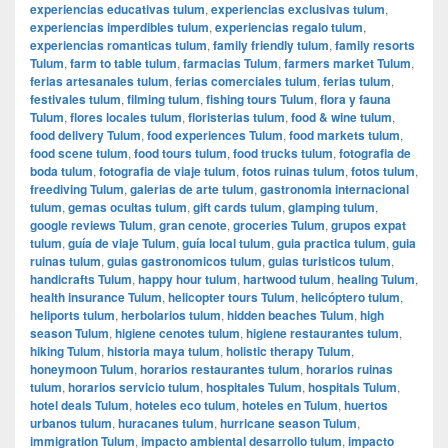
experiencias educativas tulum
,
experiencias exclusivas tulum
,
experiencias imperdibles tulum
,
experiencias regalo tulum
,
experiencias romanticas tulum
,
family friendly tulum
,
family resorts
Tulum
,
farm to table tulum
,
farmacias Tulum
,
farmers market Tulum
,
ferias artesanales tulum
,
ferias comerciales tulum
,
ferias tulum
,
festivales tulum
,
filming tulum
,
fishing tours Tulum
,
flora y fauna
Tulum
,
flores locales tulum
,
floristerias tulum
,
food & wine tulum
,
food delivery Tulum
,
food experiences Tulum
,
food markets tulum
,
food scene tulum
,
food tours tulum
,
food trucks tulum
,
fotografia de
boda tulum
,
fotografia de viaje tulum
,
fotos ruinas tulum
,
fotos tulum
,
freediving Tulum
,
galerias de arte tulum
,
gastronomia internacional
tulum
,
gemas ocultas tulum
,
gift cards tulum
,
glamping tulum
,
google reviews Tulum
,
gran cenote
,
groceries Tulum
,
grupos expat
tulum
,
guía de viaje Tulum
,
guía local tulum
,
guia practica tulum
,
guia
ruinas tulum
,
guias gastronomicos tulum
,
guias turisticos tulum
,
handicrafts Tulum
,
happy hour tulum
,
hartwood tulum
,
healing Tulum
,
health insurance Tulum
,
helicopter tours Tulum
,
helicóptero tulum
,
heliports tulum
,
herbolarios tulum
,
hidden beaches Tulum
,
high
season Tulum
,
higiene cenotes tulum
,
higiene restaurantes tulum
,
hiking Tulum
,
historia maya tulum
,
holistic therapy Tulum
,
honeymoon Tulum
,
horarios restaurantes tulum
,
horarios ruinas
tulum
,
horarios servicio tulum
,
hospitales Tulum
,
hospitals Tulum
,
hotel deals Tulum
,
hoteles eco tulum
,
hoteles en Tulum
,
huertos
urbanos tulum
,
huracanes tulum
,
hurricane season Tulum
,
immigration Tulum
,
impacto ambiental desarrollo tulum
,
impacto