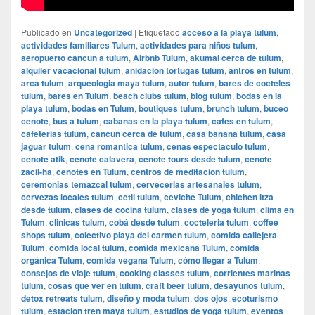
Publicado en
Uncategorized
|
Etiquetado
acceso a la playa tulum
,
actividades familiares Tulum
,
actividades para niños tulum
,
aeropuerto cancun a tulum
,
Airbnb Tulum
,
akumal cerca de tulum
,
alquiler vacacional tulum
,
anidacion tortugas tulum
,
antros en tulum
,
arca tulum
,
arqueologia maya tulum
,
autor tulum
,
bares de cocteles
tulum
,
bares en Tulum
,
beach clubs tulum
,
blog tulum
,
bodas en la
playa tulum
,
bodas en Tulum
,
boutiques tulum
,
brunch tulum
,
buceo
cenote
,
bus a tulum
,
cabanas en la playa tulum
,
cafes en tulum
,
cafeterias tulum
,
cancun cerca de tulum
,
casa banana tulum
,
casa
jaguar tulum
,
cena romantica tulum
,
cenas espectaculo tulum
,
cenote atik
,
cenote calavera
,
cenote tours desde tulum
,
cenote
zacil-ha
,
cenotes en Tulum
,
centros de meditacion tulum
,
ceremonias temazcal tulum
,
cervecerias artesanales tulum
,
cervezas locales tulum
,
cetli tulum
,
ceviche Tulum
,
chichen itza
desde tulum
,
clases de cocina tulum
,
clases de yoga tulum
,
clima en
Tulum
,
clinicas tulum
,
cobá desde tulum
,
cocteleria tulum
,
coffee
shops tulum
,
colectivo playa del carmen tulum
,
comida callejera
Tulum
,
comida local tulum
,
comida mexicana Tulum
,
comida
orgánica Tulum
,
comida vegana Tulum
,
cómo llegar a Tulum
,
consejos de viaje tulum
,
cooking classes tulum
,
corrientes marinas
tulum
,
cosas que ver en tulum
,
craft beer tulum
,
desayunos tulum
,
detox retreats tulum
,
diseño y moda tulum
,
dos ojos
,
ecoturismo
tulum
,
estacion tren maya tulum
,
estudios de yoga tulum
,
eventos