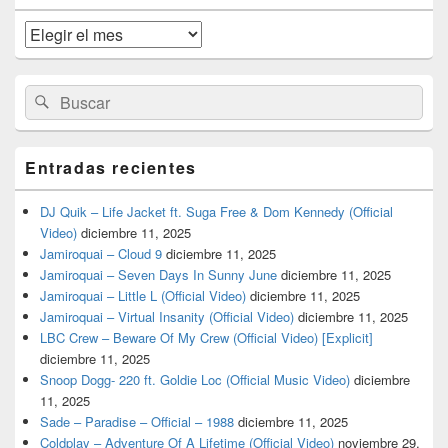
de
widget
Archivos
barra
lateral
primaria
Buscar
Buscar
por:
Entradas recientes
DJ Quik – Life Jacket ft. Suga Free & Dom Kennedy (Official
Video)
diciembre 11, 2025
Jamiroquai – Cloud 9
diciembre 11, 2025
Jamiroquai – Seven Days In Sunny June
diciembre 11, 2025
Jamiroquai – Little L (Official Video)
diciembre 11, 2025
Jamiroquai – Virtual Insanity (Official Video)
diciembre 11, 2025
LBC Crew – Beware Of My Crew (Official Video) [Explicit]
diciembre 11, 2025
Snoop Dogg- 220 ft. Goldie Loc (Official Music Video)
diciembre
11, 2025
Sade – Paradise – Official – 1988
diciembre 11, 2025
Coldplay – Adventure Of A Lifetime (Official Video)
noviembre 29,