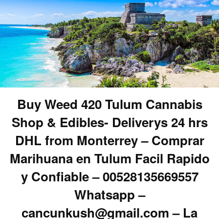
Buy Weed 420 Tulum Cannabis
Shop & Edibles- Deliverys 24 hrs
DHL from Monterrey – Comprar
Marihuana en Tulum Facil Rapido
y Confiable – 00528135669557
Whatsapp –
cancunkush@gmail.com – La