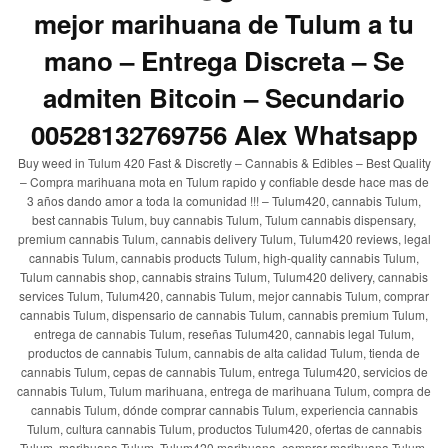
mejor marihuana de Tulum a tu
mano – Entrega Discreta – Se
admiten Bitcoin – Secundario
00528132769756 Alex Whatsapp
Buy weed in Tulum 420 Fast & Discretly – Cannabis & Edibles – Best Quality
– Compra marihuana mota en Tulum rapido y confiable desde hace mas de
3 años dando amor a toda la comunidad !!! – Tulum420, cannabis Tulum,
best cannabis Tulum, buy cannabis Tulum, Tulum cannabis dispensary,
premium cannabis Tulum, cannabis delivery Tulum, Tulum420 reviews, legal
cannabis Tulum, cannabis products Tulum, high-quality cannabis Tulum,
Tulum cannabis shop, cannabis strains Tulum, Tulum420 delivery, cannabis
services Tulum, Tulum420, cannabis Tulum, mejor cannabis Tulum, comprar
cannabis Tulum, dispensario de cannabis Tulum, cannabis premium Tulum,
entrega de cannabis Tulum, reseñas Tulum420, cannabis legal Tulum,
productos de cannabis Tulum, cannabis de alta calidad Tulum, tienda de
cannabis Tulum, cepas de cannabis Tulum, entrega Tulum420, servicios de
cannabis Tulum, Tulum marihuana, entrega de marihuana Tulum, compra de
cannabis Tulum, dónde comprar cannabis Tulum, experiencia cannabis
Tulum, cultura cannabis Tulum, productos Tulum420, ofertas de cannabis
Tulum, marihuana Tulum, Tulum420 marihuana, comprar marihuana Tulum,