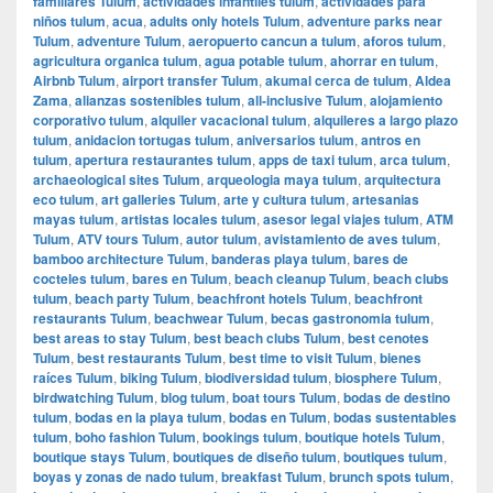
familiares Tulum
,
actividades infantiles tulum
,
actividades para
niños tulum
,
acua
,
adults only hotels Tulum
,
adventure parks near
Tulum
,
adventure Tulum
,
aeropuerto cancun a tulum
,
aforos tulum
,
agricultura organica tulum
,
agua potable tulum
,
ahorrar en tulum
,
Airbnb Tulum
,
airport transfer Tulum
,
akumal cerca de tulum
,
Aldea
Zama
,
alianzas sostenibles tulum
,
all-inclusive Tulum
,
alojamiento
corporativo tulum
,
alquiler vacacional tulum
,
alquileres a largo plazo
tulum
,
anidacion tortugas tulum
,
aniversarios tulum
,
antros en
tulum
,
apertura restaurantes tulum
,
apps de taxi tulum
,
arca tulum
,
archaeological sites Tulum
,
arqueologia maya tulum
,
arquitectura
eco tulum
,
art galleries Tulum
,
arte y cultura tulum
,
artesanias
mayas tulum
,
artistas locales tulum
,
asesor legal viajes tulum
,
ATM
Tulum
,
ATV tours Tulum
,
autor tulum
,
avistamiento de aves tulum
,
bamboo architecture Tulum
,
banderas playa tulum
,
bares de
cocteles tulum
,
bares en Tulum
,
beach cleanup Tulum
,
beach clubs
tulum
,
beach party Tulum
,
beachfront hotels Tulum
,
beachfront
restaurants Tulum
,
beachwear Tulum
,
becas gastronomia tulum
,
best areas to stay Tulum
,
best beach clubs Tulum
,
best cenotes
Tulum
,
best restaurants Tulum
,
best time to visit Tulum
,
bienes
raíces Tulum
,
biking Tulum
,
biodiversidad tulum
,
biosphere Tulum
,
birdwatching Tulum
,
blog tulum
,
boat tours Tulum
,
bodas de destino
tulum
,
bodas en la playa tulum
,
bodas en Tulum
,
bodas sustentables
tulum
,
boho fashion Tulum
,
bookings tulum
,
boutique hotels Tulum
,
boutique stays Tulum
,
boutiques de diseño tulum
,
boutiques tulum
,
boyas y zonas de nado tulum
,
breakfast Tulum
,
brunch spots tulum
,