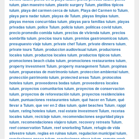
tulum
,
plan maestro tulum
,
plastic surgery Tulum
,
platillos tipicos
tulum
,
playa del carmen cerca de tulum
,
Playa del Carmen to Tulum
,
playa para nadar tulum
,
playas de Tulum
,
playas limpias tulum
,
playas menos concurridas tulum
,
playas para familias tulum
,
playas
privadas tulum
,
police Tulum
,
policia tulum
,
políticas covid tulum
,
precio promedio comida tulum
,
precios de vivienda tulum
,
precios
sombrilla tulum
,
precios tours tulum
,
premios gastronomicos tulum
,
presupuesto viaje tulum
,
private chef Tulum
,
private dinners tulum
,
private tours Tulum
,
produccion audiovisual tulum
,
productores
locales tulum
,
productos locales tulum
,
productos tipicos tulum
,
promociones beach clubs tulum
,
promociones restaurantes tulum
,
property investment Tulum
,
property management Tulum
,
propinas
tulum
,
propuestas de matrimonio tulum
,
proteccion ambiental tulum
,
protección patrimonio tulum
,
protected areas Tulum
,
protocolos
hoteles tulum
,
proveedores bodas tulum
,
proveedores locales
tulum
,
proyectos comunitarios tulum
,
proyectos de conservacion
tulum
,
proyectos de reforestación tulum
,
proyectos residenciales
tulum
,
puntuaciones restaurantes tulum
,
qué hacer en Tulum
,
qué
llevar a Tulum
,
que ver en 2 dias tulum
,
quiet beaches Tulum
,
rappi
tulum
,
rating hoteles tulum
,
real estate investment Tulum
,
recetas
locales tulum
,
reciclaje tulum
,
recomendaciones seguridad playa
tulum
,
recomendaciones viajero tulum
,
recovery retreats Tulum
,
reef conservation Tulum
,
reef snorkeling Tulum
,
refugio de vida
silvestre tulum
,
reglas en ruinas tulum
,
regulacion municipal tulum
,
regulaciones pesca tulum
,
regulaciones playa tulum
,
remote work