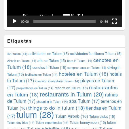
00:00
04:56
Etiquetas
actividades en Tulum
(15)
actividades familiares Tulum
(15)
420 tulum
(14)
cenotes en
arte en Tulum
(15)
Airbnb en Tulum
(14)
bars in Tulum
(14)
Tulum
(18)
cenotes in Tulum
(15)
diving in
comprar casa en Tulum
(14)
hoteles en Tulum
(18)
hotels
Tulum
(15)
festivales en Tulum
(14)
in Tulum
(17)
playas de Tulum
inversión inmobiliaria Tulum
(14)
restaurantes
(17)
resorts en Tulum
(15)
propiedades en Tulum
(14)
restaurants in Tulum
(20)
en Tulum
(18)
ruinas
de Tulum
(17)
spa Tulum
(17)
terrenos en
shopping in Tulum
(14)
things to do in tulum
(18)
tiendas en Tulum
Tulum
(16)
tulum
(28)
(17)
Tulum Airbnb
(16)
Tulum clubs
(15)
Tulum honeymoon
(15)
tulum
Tulum day trips
(14)
Tulum experiencias
(14)
Tulum nightlife
(18)
Tulum