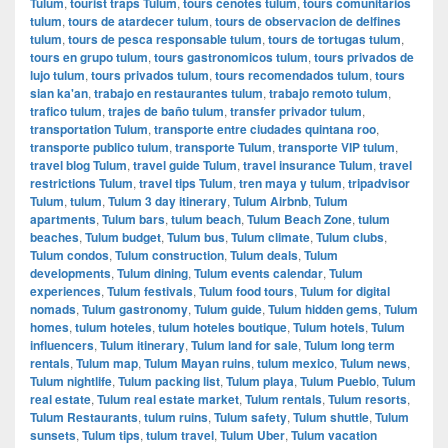
Tulum
,
tourist traps Tulum
,
tours cenotes tulum
,
tours comunitarios
tulum
,
tours de atardecer tulum
,
tours de observacion de delfines
tulum
,
tours de pesca responsable tulum
,
tours de tortugas tulum
,
tours en grupo tulum
,
tours gastronomicos tulum
,
tours privados de
lujo tulum
,
tours privados tulum
,
tours recomendados tulum
,
tours
sian ka'an
,
trabajo en restaurantes tulum
,
trabajo remoto tulum
,
trafico tulum
,
trajes de baño tulum
,
transfer privador tulum
,
transportation Tulum
,
transporte entre ciudades quintana roo
,
transporte publico tulum
,
transporte Tulum
,
transporte VIP tulum
,
travel blog Tulum
,
travel guide Tulum
,
travel insurance Tulum
,
travel
restrictions Tulum
,
travel tips Tulum
,
tren maya y tulum
,
tripadvisor
Tulum
,
tulum
,
Tulum 3 day itinerary
,
Tulum Airbnb
,
Tulum
apartments
,
Tulum bars
,
tulum beach
,
Tulum Beach Zone
,
tulum
beaches
,
Tulum budget
,
Tulum bus
,
Tulum climate
,
Tulum clubs
,
Tulum condos
,
Tulum construction
,
Tulum deals
,
Tulum
developments
,
Tulum dining
,
Tulum events calendar
,
Tulum
experiences
,
Tulum festivals
,
Tulum food tours
,
Tulum for digital
nomads
,
Tulum gastronomy
,
Tulum guide
,
Tulum hidden gems
,
Tulum
homes
,
tulum hoteles
,
tulum hoteles boutique
,
Tulum hotels
,
Tulum
influencers
,
Tulum itinerary
,
Tulum land for sale
,
Tulum long term
rentals
,
Tulum map
,
Tulum Mayan ruins
,
tulum mexico
,
Tulum news
,
Tulum nightlife
,
Tulum packing list
,
Tulum playa
,
Tulum Pueblo
,
Tulum
real estate
,
Tulum real estate market
,
Tulum rentals
,
Tulum resorts
,
Tulum Restaurants
,
tulum ruins
,
Tulum safety
,
Tulum shuttle
,
Tulum
sunsets
,
Tulum tips
,
tulum travel
,
Tulum Uber
,
Tulum vacation