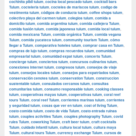
cochinita pibil tulum
,
cocina local pescado tulum
,
cocktail bars
Tulum
,
cocteleria tulum
,
cocteles de mariscos tulum
,
codigo de
vestimenta tulum
,
códigos de conducta tulum
,
coffee shops tulum
,
colectivo playa del carmen tulum
,
colegios tulum
,
comida a
domicilio tulum
,
comida argentina tulum
,
comida callejera Tulum
,
comida fusión tulum
,
comida japonesa tulum
,
comida local tulum
,
comida mexicana Tulum
,
comida orgánica Tulum
,
comida vegana
Tulum
,
comida yucateca tulum
,
community tourism Tulum
,
cómo
llegar a Tulum
,
comparativa hoteles tulum
,
comprar casa en Tulum
,
compras de lujo tulum
,
compras recuerdos tulum
,
comunidad
empresarial tulum
,
comunidad expat tulum
,
concerts Tulum
,
concierge tulum
,
conciertos tulum
,
concursos culinarios tulum
,
conexiones internet tulum
,
congresos tulum
,
consejos de viaje
tulum
,
consejos locales tulum
,
consejos para expatriados tulum
,
conservación cenotes tulum
,
conservation Tulum
,
construccion
sustentable tulum
,
consulados cercanos tulum
,
consultas
comunitarias tulum
,
consumo responsable tulum
,
cooking classes
tulum
,
cooperativas mayas tulum
,
cooperativas tulum
,
coral reef
tours Tulum
,
coral reef Tulum
,
corrientes marinas tulum
,
corrientes
y seguridad tulum
,
cosas que ver en tulum
,
cost of living Tulum
,
costo comida tulum
,
costo de vida Tulum
,
costo entrada ruinas
tulum
,
couples activities Tulum
,
couples photography Tulum
,
covid
rules Tulum
,
coworking Tulum
,
craft beer tulum
,
craft cocktails
Tulum
,
cuidado infantil tulum
,
cultura local tulum
,
cultura maya
Tulum
,
cultural tours Tulum
,
currency exchange Tulum
,
cursos de