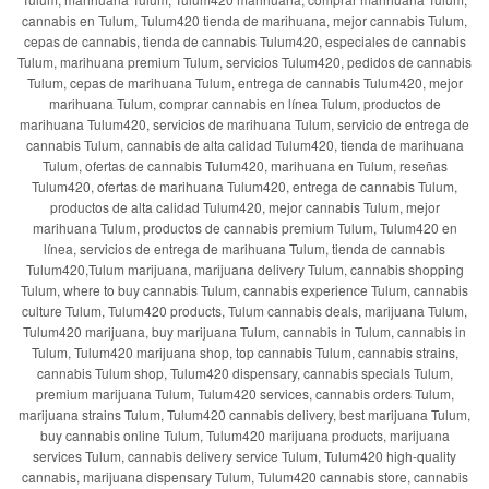
cannabis en Tulum, Tulum420 tienda de marihuana, mejor cannabis Tulum,
cepas de cannabis, tienda de cannabis Tulum420, especiales de cannabis
Tulum, marihuana premium Tulum, servicios Tulum420, pedidos de cannabis
Tulum, cepas de marihuana Tulum, entrega de cannabis Tulum420, mejor
marihuana Tulum, comprar cannabis en línea Tulum, productos de
marihuana Tulum420, servicios de marihuana Tulum, servicio de entrega de
cannabis Tulum, cannabis de alta calidad Tulum420, tienda de marihuana
Tulum, ofertas de cannabis Tulum420, marihuana en Tulum, reseñas
Tulum420, ofertas de marihuana Tulum420, entrega de cannabis Tulum,
productos de alta calidad Tulum420, mejor cannabis Tulum, mejor
marihuana Tulum, productos de cannabis premium Tulum, Tulum420 en
línea, servicios de entrega de marihuana Tulum, tienda de cannabis
Tulum420,Tulum marijuana, marijuana delivery Tulum, cannabis shopping
Tulum, where to buy cannabis Tulum, cannabis experience Tulum, cannabis
culture Tulum, Tulum420 products, Tulum cannabis deals, marijuana Tulum,
Tulum420 marijuana, buy marijuana Tulum, cannabis in Tulum, cannabis in
Tulum, Tulum420 marijuana shop, top cannabis Tulum, cannabis strains,
cannabis Tulum shop, Tulum420 dispensary, cannabis specials Tulum,
premium marijuana Tulum, Tulum420 services, cannabis orders Tulum,
marijuana strains Tulum, Tulum420 cannabis delivery, best marijuana Tulum,
buy cannabis online Tulum, Tulum420 marijuana products, marijuana
services Tulum, cannabis delivery service Tulum, Tulum420 high-quality
cannabis, marijuana dispensary Tulum, Tulum420 cannabis store, cannabis