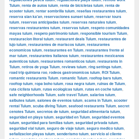
Tulum
,
renta de autos tulum
,
renta de bicicletas tulum
,
renta de
scooter tulum
,
rentar sombrilla tulum
,
reseñas restaurantes tulum
,
reserva sian ka'an
,
reservaciones sunset tulum
,
reservar tours
tulum
,
reservas anticipadas tulum
,
reservas naturales tulum
,
reservas restaurantes tulum
,
reservas tulum
,
respeto comunidades
mayas tulum
,
respeto patrimonio tulum
,
responsible tourism Tulum
,
restauracion litoral tulum
,
restaurant deals Tulum
,
restaurantes de
lujo tulum
,
restaurantes de mariscos tulum
,
restaurantes
economicos tulum
,
restaurantes en Tulum
,
restaurantes frente al
mar tulum
,
restaurantes italianos tulum
,
restaurantes mexicanos
autenticos tulum
,
restaurantes romanticos tulum
,
restaurants in
Tulum
,
retiros de yoga Tulum
,
reviews tulum
,
ring settings tulum
,
road trip quintana roo
,
rodeos gastronomicos tulum
,
ROI Tulum
,
romantic restaurants Tulum
,
romantic Tulum
,
rooftop bars tulum
,
rooftop tulum
,
ropa boho tulum
,
rosa negra tulum
,
ruinas de Tulum
,
ruta ciclista tulum
,
rutas ecologicas tulum
,
rutas en coche tulum
,
safe neighborhoods Tulum
,
safe travel Tulum
,
salarios tulum
,
salbutes tulum
,
salones de eventos tulum
,
scams in Tulum
,
scooter
rental Tulum
,
scuba diving Tulum
,
seafood restaurants Tulum
,
secret
cenotes Tulum
,
secretos de tulum
,
seguridad alimentaria tulum
,
seguridad en playa tulum
,
seguridad en Tulum
,
seguridad eventos
tulum
,
seguridad para familias tulum
,
seguridad privada tulum
,
seguridad vial tulum
,
seguro de viaje tulum
,
seguro medico tulum
,
señalizacion playas tulum
,
senderismo tulum
,
servicio al cliente