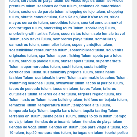
tulum
,
servicios en playa tulum
,
servicios legales tulum
,
servicios
premium tulum
,
sesiones de foto tulum
,
sesiones de maternidad
tulum
,
sesiones de pareja tulum
,
shopping de lujo tulum
,
shopping
tulum
,
shuttle cancun tulum
,
Sian Ka’an
,
Sian Ka’an tours
,
sitios
mayas cerca de tulum
,
smoothies tulum
,
snorkel cenote
,
snorkel
con tortugas tulum
,
snorkeling tours Tulum
,
snorkeling Tulum
,
snorkeling with turtles Tulum
,
socorristas tulum
,
solo female travel
Tulum
,
solo travel Tulum
,
sombreros playa tulum
,
sombrillas y
camastros tulum
,
sommelier tulum
,
sopes y antojitos tulum
,
sostenibilidad restaurantes tulum
,
sostenibilidad tulum
,
souvenirs
originales tulum
,
spa Tulum
,
sport fishing Tulum
,
spots para fotos
tulum
,
stand up paddle tulum
,
sunset spots tulum
,
supermarkets
Tulum
,
supermercados tulum
,
sushi tulum
,
sustainability
certification Tulum
,
sustainability projects Tulum
,
sustainable
fashion Tulum
,
sustainable travel Tulum
,
swimmable beaches Tulum
,
swimming beaches Tulum
,
swimwear tulum
,
tacos al pastor tulum
,
tacos de pescado tulum
,
tacos en tulum
,
tacos Tulum
,
talleres
culturales tulum
,
talleres de arte tulum
,
tarjetas regalo tulum
,
taxi
Tulum
,
taxis en Tulum
,
team building tulum
,
teléfono embajada tulum
,
temazcal Tulum
,
temperatura tulum
,
temporada alta Tulum
,
temporada baja Tulum
,
tequila bars tulum
,
tequila tasting Tulum
,
terrenos en Tulum
,
theme parks Tulum
,
things to do in tulum
,
tiempo
de viaje tulum
,
tiendas de artesania tulum
,
tiendas de playa tulum
,
tiendas de yoga tulum
,
tiendas en Tulum
,
tips para viajar a tulum
,
top
10 tulum
,
top 20 restaurantes tulum
,
tortugas en tulum
,
tourist police