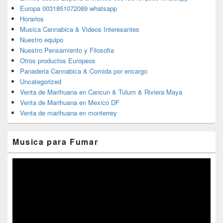
Europa 0031851072089 whatsapp
Horarios
Musica Cannabica & Videos Interesantes
Nuestro equipo
Nuestro Pensamiento y Filosofia
Otros productos Europeos
Panaderia Cannabica & Comida por encargo
Uncategorized
Venta de Marihuana en Cancun & Tulum & Riviera Maya
Venta de Marihuana en Mexico DF
Venta de marihuana en monterrey
Musica para Fumar
Reproductor
de
vídeo