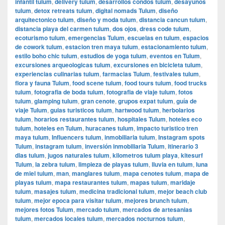
infantil tulum
,
delivery tulum
,
desarrollos condos tulum
,
desayunos
tulum
,
detox retreats tulum
,
digital nomads Tulum
,
diseño
arquitectonico tulum
,
diseño y moda tulum
,
distancia cancun tulum
,
distancia playa del carmen tulum
,
dos ojos
,
dress code tulum
,
ecoturismo tulum
,
emergencias Tulum
,
escuelas en tulum
,
espacios
de cowork tulum
,
estacion tren maya tulum
,
estacionamiento tulum
,
estilo boho chic tulum
,
estudios de yoga tulum
,
eventos en Tulum
,
excursiones arqueologicas tulum
,
excursiones en bicicleta tulum
,
experiencias culinarias tulum
,
farmacias Tulum
,
festivales tulum
,
flora y fauna Tulum
,
food scene tulum
,
food tours tulum
,
food trucks
tulum
,
fotografia de boda tulum
,
fotografia de viaje tulum
,
fotos
tulum
,
glamping tulum
,
gran cenote
,
grupos expat tulum
,
guía de
viaje Tulum
,
guias turisticos tulum
,
hartwood tulum
,
herbolarios
tulum
,
horarios restaurantes tulum
,
hospitales Tulum
,
hoteles eco
tulum
,
hoteles en Tulum
,
huracanes tulum
,
impacto turistico tren
maya tulum
,
Influencers tulum
,
inmobiliaria tulum
,
Instagram spots
Tulum
,
instagram tulum
,
inversión inmobiliaria Tulum
,
itinerario 3
dias tulum
,
jugos naturales tulum
,
kilometros tulum playa
,
kitesurf
Tulum
,
la zebra tulum
,
limpieza de playas tulum
,
lluvia en tulum
,
luna
de miel tulum
,
man
,
manglares tulum
,
mapa cenotes tulum
,
mapa de
playas tulum
,
mapa restaurantes tulum
,
mapas tulum
,
maridaje
tulum
,
masajes tulum
,
medicina tradicional tulum
,
mejor beach club
tulum
,
mejor epoca para visitar tulum
,
mejores brunch tulum
,
mejores fotos Tulum
,
mercado tulum
,
mercados de artesanias
tulum
,
mercados locales tulum
,
mercados nocturnos tulum
,