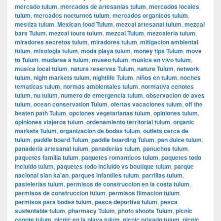
mercado tulum
,
mercados de artesanias tulum
,
mercados locales
tulum
,
mercados nocturnos tulum
,
mercados organicos tulum
,
mestiza tulum
,
Mexican food Tulum
,
mezcal artesanal tulum
,
mezcal
bars Tulum
,
mezcal tours tulum
,
mezcal Tulum
,
mezcaleria tulum
,
miradores secretos tulum
,
miradores tulum
,
mitigacion ambiental
tulum
,
mixologia tulum
,
moda playa tulum
,
money tips Tulum
,
move
to Tulum
,
mudarse a tulum
,
museo tulum
,
musica en vivo tulum
,
musica local tulum
,
nature reserves Tulum
,
nature Tulum
,
network
tulum
,
night markets tulum
,
nightlife Tulum
,
niños en tulum
,
noches
tematicas tulum
,
normas ambientales tulum
,
normativa cenotes
tulum
,
nu tulum
,
numero de emergencia tulum
,
observacion de aves
tulum
,
ocean conservation Tulum
,
ofertas vacaciones tulum
,
off the
beaten path Tulum
,
opciones vegetarianas tulum
,
opiniones tulum
,
opiniones viajeros tulum
,
ordenamiento territorial tulum
,
organic
markets Tulum
,
organizacion de bodas tulum
,
outlets cerca de
tulum
,
paddle board Tulum
,
paddle boarding Tulum
,
pan dulce tulum
,
panaderia artesanal tulum
,
panaderias tulum
,
panuchos tulum
,
paquetes familia tulum
,
paquetes romanticos tulum
,
paquetes todo
incluido tulum
,
paquetes todo incluido vs boutique tulum
,
parque
nacional sian ka'an
,
parques infantiles tulum
,
parrillas tulum
,
pastelerias tulum
,
permisos de construccion en la costa tulum
,
permisos de construccion tulum
,
permisos filmacion tulum
,
permisos para bodas tulum
,
pesca deportiva tulum
,
pesca
sustentable tulum
,
pharmacy Tulum
,
photo shoots Tulum
,
picnic
cenote tulum
,
picnic en la playa tulum
,
picnic privado tulum
,
picnic