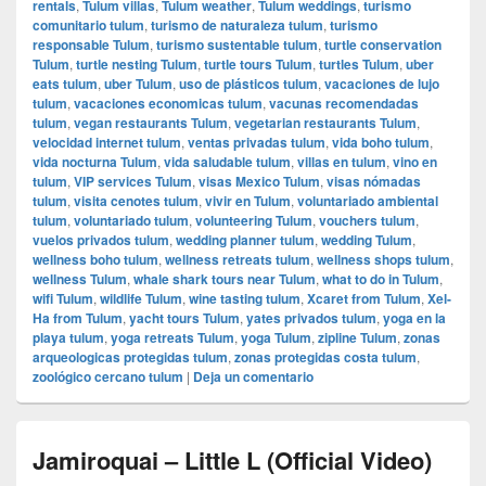
rentals
,
Tulum villas
,
Tulum weather
,
Tulum weddings
,
turismo
comunitario tulum
,
turismo de naturaleza tulum
,
turismo
responsable Tulum
,
turismo sustentable tulum
,
turtle conservation
Tulum
,
turtle nesting Tulum
,
turtle tours Tulum
,
turtles Tulum
,
uber
eats tulum
,
uber Tulum
,
uso de plásticos tulum
,
vacaciones de lujo
tulum
,
vacaciones economicas tulum
,
vacunas recomendadas
tulum
,
vegan restaurants Tulum
,
vegetarian restaurants Tulum
,
velocidad internet tulum
,
ventas privadas tulum
,
vida boho tulum
,
vida nocturna Tulum
,
vida saludable tulum
,
villas en tulum
,
vino en
tulum
,
VIP services Tulum
,
visas Mexico Tulum
,
visas nómadas
tulum
,
visita cenotes tulum
,
vivir en Tulum
,
voluntariado ambiental
tulum
,
voluntariado tulum
,
volunteering Tulum
,
vouchers tulum
,
vuelos privados tulum
,
wedding planner tulum
,
wedding Tulum
,
wellness boho tulum
,
wellness retreats tulum
,
wellness shops tulum
,
wellness Tulum
,
whale shark tours near Tulum
,
what to do in Tulum
,
wifi Tulum
,
wildlife Tulum
,
wine tasting tulum
,
Xcaret from Tulum
,
Xel-
Ha from Tulum
,
yacht tours Tulum
,
yates privados tulum
,
yoga en la
playa tulum
,
yoga retreats Tulum
,
yoga Tulum
,
zipline Tulum
,
zonas
arqueologicas protegidas tulum
,
zonas protegidas costa tulum
,
zoológico cercano tulum
|
Deja un comentario
Jamiroquai – Little L (Official Video)