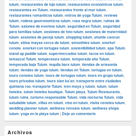
tulum
,
restaurantes de lujo tulum
,
restaurantes economicos tulum
,
restaurantes en Tulum
,
restaurantes frente al mar tulum
,
restaurantes romanticos tulum
,
retiros de yoga Tulum
,
reviews
tulum
,
rodeos gastronomicos tulum
,
rosa negra tulum
,
ruinas de
Tulum
,
salones de eventos tulum
,
seguridad en Tulum
,
seguridad
para familias tulum
,
sesiones de foto tulum
,
sesiones de maternidad
tulum
,
sesiones de pareja tulum
,
shopping tulum
,
shuttle cancun
tulum
,
sitios mayas cerca de tulum
,
smoothies tulum
,
snorkel
cenote
,
snorkel con tortugas tulum
,
sostenibilidad tulum
,
spa Tulum
,
stand up paddle tulum
,
supermercados tulum
,
tacos en tulum
,
temazcal Tulum
,
temperatura tulum
,
temporada alta Tulum
,
temporada baja Tulum
,
tequila bars tulum
,
tiendas de artesania
tulum
,
tiendas de yoga tulum
,
tiendas en Tulum
,
tortugas en tulum
,
tours cenotes tulum
,
tours de tortugas tulum
,
tours en grupo tulum
,
tours privados tulum
,
tours sian ka'an
,
transporte entre ciudades
quintana roo
,
transporte Tulum
,
tren maya y tulum
,
tulum
,
tulum
hoteles
,
tulum hoteles boutique
,
Tulum playa
,
Tulum Restaurants
,
tulum ruins
,
turismo responsable Tulum
,
vida nocturna Tulum
,
vida
saludable tulum
,
villas en tulum
,
vino en tulum
,
visita cenotes tulum
,
wedding planner tulum
,
wellness retreats tulum
,
wellness shops
tulum
,
yoga en la playa tulum
|
Deja un comentario
El
Archivos
área