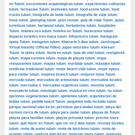
en Tulum
,
excursiones arqueologicas tulum
,
experiencias culinarias
tulum
,
farmacias Tulum
,
festivales tulum
,
food scene tulum
,
food
trucks tulum
,
fotografia de boda tulum
,
fotografia de viaje tulum
,
fotos tulum
,
glamping tulum
,
gran cenote
,
guía de viaje Tulum
,
guias
turisticos tulum
,
hartwood tulum
,
herbolarios tulum
,
hospitales
Tulum
,
hoteles eco tulum
,
hoteles en Tulum
,
huracanes tulum
,
impacto turistico tren maya tulum
,
Influencers tulum
,
Instagram
spots Tulum
,
instagram tulum
,
itinerario 3 dias tulum
,
Jamiroquai -
Virtual Insanity (Official Video)
,
jugos naturales tulum
,
kitesurf
Tulum
,
la zebra tulum
,
lluvia en tulum
,
luna de miel tulum
,
manglares
tulum
,
mapa cenotes tulum
,
mapa de playas tulum
,
mapa
restaurantes tulum
,
mapas tulum
,
maridaje tulum
,
masajes tulum
,
medicina tradicional tulum
,
mejor beach club tulum
,
mejor epoca
para visitar tulum
,
mejores brunch tulum
,
mejores fotos Tulum
,
mercado tulum
,
mercados de artesanias tulum
,
mercados locales
tulum
,
mercados n
,
mercados organicos tulum
,
mestiza tulum
,
mezcaleria tulum
,
mixologia tulum
,
musica en vivo tulum
,
nu tulum
,
opciones vegetarianas tulum
,
opiniones tulum
,
organizacion de
bodas tulum
,
paddle board Tulum
,
paquetes todo incluido tulum
,
parque nacional sian ka'an
,
permisos para bodas tulum
,
playa del
carmen cerca de tulum
,
playa para nadar tulum
,
playas de Tulum
,
playas para familias tulum
,
playas privadas tulum
,
precios tours
tulum
,
qué hacer en Tulum
,
que ver en 2 dias tulum
,
recetas locales
tulum
,
renta de autos tulum
,
renta de bicicletas tulum
,
renta de
scooter tulum
,
reserva sian ka'an
,
reservar tours tulum
,
reservas