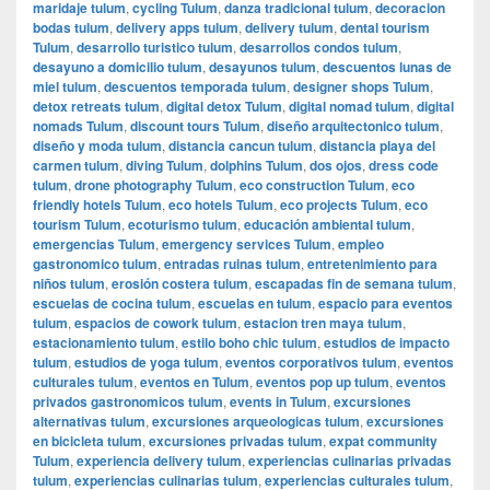
maridaje tulum
,
cycling Tulum
,
danza tradicional tulum
,
decoracion
bodas tulum
,
delivery apps tulum
,
delivery tulum
,
dental tourism
Tulum
,
desarrollo turistico tulum
,
desarrollos condos tulum
,
desayuno a domicilio tulum
,
desayunos tulum
,
descuentos lunas de
miel tulum
,
descuentos temporada tulum
,
designer shops Tulum
,
detox retreats tulum
,
digital detox Tulum
,
digital nomad tulum
,
digital
nomads Tulum
,
discount tours Tulum
,
diseño arquitectonico tulum
,
diseño y moda tulum
,
distancia cancun tulum
,
distancia playa del
carmen tulum
,
diving Tulum
,
dolphins Tulum
,
dos ojos
,
dress code
tulum
,
drone photography Tulum
,
eco construction Tulum
,
eco
friendly hotels Tulum
,
eco hotels Tulum
,
eco projects Tulum
,
eco
tourism Tulum
,
ecoturismo tulum
,
educación ambiental tulum
,
emergencias Tulum
,
emergency services Tulum
,
empleo
gastronomico tulum
,
entradas ruinas tulum
,
entretenimiento para
niños tulum
,
erosión costera tulum
,
escapadas fin de semana tulum
,
escuelas de cocina tulum
,
escuelas en tulum
,
espacio para eventos
tulum
,
espacios de cowork tulum
,
estacion tren maya tulum
,
estacionamiento tulum
,
estilo boho chic tulum
,
estudios de impacto
tulum
,
estudios de yoga tulum
,
eventos corporativos tulum
,
eventos
culturales tulum
,
eventos en Tulum
,
eventos pop up tulum
,
eventos
privados gastronomicos tulum
,
events in Tulum
,
excursiones
alternativas tulum
,
excursiones arqueologicas tulum
,
excursiones
en bicicleta tulum
,
excursiones privadas tulum
,
expat community
Tulum
,
experiencia delivery tulum
,
experiencias culinarias privadas
tulum
,
experiencias culinarias tulum
,
experiencias culturales tulum
,