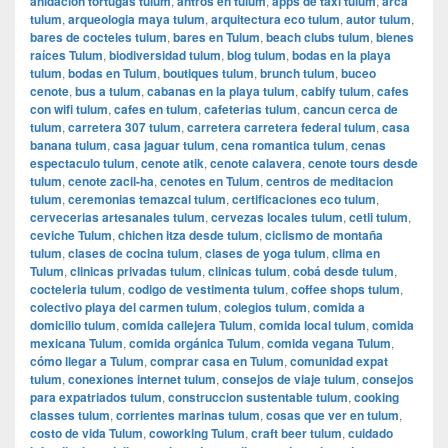
anidacion tortugas tulum
,
antros en tulum
,
apps de taxi tulum
,
arca
tulum
,
arqueologia maya tulum
,
arquitectura eco tulum
,
autor tulum
,
bares de cocteles tulum
,
bares en Tulum
,
beach clubs tulum
,
bienes
raíces Tulum
,
biodiversidad tulum
,
blog tulum
,
bodas en la playa
tulum
,
bodas en Tulum
,
boutiques tulum
,
brunch tulum
,
buceo
cenote
,
bus a tulum
,
cabanas en la playa tulum
,
cabify tulum
,
cafes
con wifi tulum
,
cafes en tulum
,
cafeterias tulum
,
cancun cerca de
tulum
,
carretera 307 tulum
,
carretera carretera federal tulum
,
casa
banana tulum
,
casa jaguar tulum
,
cena romantica tulum
,
cenas
espectaculo tulum
,
cenote atik
,
cenote calavera
,
cenote tours desde
tulum
,
cenote zacil-ha
,
cenotes en Tulum
,
centros de meditacion
tulum
,
ceremonias temazcal tulum
,
certificaciones eco tulum
,
cervecerias artesanales tulum
,
cervezas locales tulum
,
cetli tulum
,
ceviche Tulum
,
chichen itza desde tulum
,
ciclismo de montaña
tulum
,
clases de cocina tulum
,
clases de yoga tulum
,
clima en
Tulum
,
clinicas privadas tulum
,
clinicas tulum
,
cobá desde tulum
,
cocteleria tulum
,
codigo de vestimenta tulum
,
coffee shops tulum
,
colectivo playa del carmen tulum
,
colegios tulum
,
comida a
domicilio tulum
,
comida callejera Tulum
,
comida local tulum
,
comida
mexicana Tulum
,
comida orgánica Tulum
,
comida vegana Tulum
,
cómo llegar a Tulum
,
comprar casa en Tulum
,
comunidad expat
tulum
,
conexiones internet tulum
,
consejos de viaje tulum
,
consejos
para expatriados tulum
,
construccion sustentable tulum
,
cooking
classes tulum
,
corrientes marinas tulum
,
cosas que ver en tulum
,
costo de vida Tulum
,
coworking Tulum
,
craft beer tulum
,
cuidado