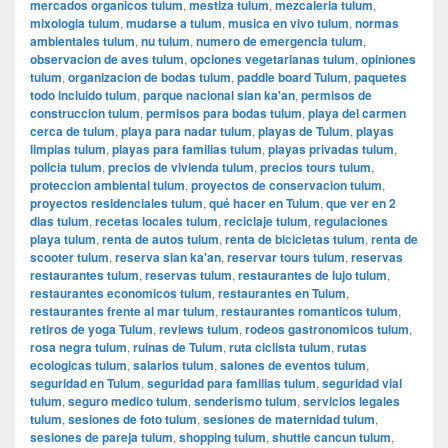
mercados organicos tulum
,
mestiza tulum
,
mezcaleria tulum
,
mixologia tulum
,
mudarse a tulum
,
musica en vivo tulum
,
normas
ambientales tulum
,
nu tulum
,
numero de emergencia tulum
,
observacion de aves tulum
,
opciones vegetarianas tulum
,
opiniones
tulum
,
organizacion de bodas tulum
,
paddle board Tulum
,
paquetes
todo incluido tulum
,
parque nacional sian ka'an
,
permisos de
construccion tulum
,
permisos para bodas tulum
,
playa del carmen
cerca de tulum
,
playa para nadar tulum
,
playas de Tulum
,
playas
limpias tulum
,
playas para familias tulum
,
playas privadas tulum
,
policia tulum
,
precios de vivienda tulum
,
precios tours tulum
,
proteccion ambiental tulum
,
proyectos de conservacion tulum
,
proyectos residenciales tulum
,
qué hacer en Tulum
,
que ver en 2
dias tulum
,
recetas locales tulum
,
reciclaje tulum
,
regulaciones
playa tulum
,
renta de autos tulum
,
renta de bicicletas tulum
,
renta de
scooter tulum
,
reserva sian ka'an
,
reservar tours tulum
,
reservas
restaurantes tulum
,
reservas tulum
,
restaurantes de lujo tulum
,
restaurantes economicos tulum
,
restaurantes en Tulum
,
restaurantes frente al mar tulum
,
restaurantes romanticos tulum
,
retiros de yoga Tulum
,
reviews tulum
,
rodeos gastronomicos tulum
,
rosa negra tulum
,
ruinas de Tulum
,
ruta ciclista tulum
,
rutas
ecologicas tulum
,
salarios tulum
,
salones de eventos tulum
,
seguridad en Tulum
,
seguridad para familias tulum
,
seguridad vial
tulum
,
seguro medico tulum
,
senderismo tulum
,
servicios legales
tulum
,
sesiones de foto tulum
,
sesiones de maternidad tulum
,
sesiones de pareja tulum
,
shopping tulum
,
shuttle cancun tulum
,