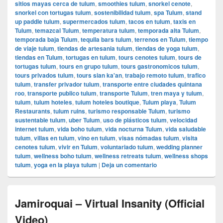
sitios mayas cerca de tulum
,
smoothies tulum
,
snorkel cenote
,
snorkel con tortugas tulum
,
sostenibilidad tulum
,
spa Tulum
,
stand
up paddle tulum
,
supermercados tulum
,
tacos en tulum
,
taxis en
Tulum
,
temazcal Tulum
,
temperatura tulum
,
temporada alta Tulum
,
temporada baja Tulum
,
tequila bars tulum
,
terrenos en Tulum
,
tiempo
de viaje tulum
,
tiendas de artesania tulum
,
tiendas de yoga tulum
,
tiendas en Tulum
,
tortugas en tulum
,
tours cenotes tulum
,
tours de
tortugas tulum
,
tours en grupo tulum
,
tours gastronomicos tulum
,
tours privados tulum
,
tours sian ka'an
,
trabajo remoto tulum
,
trafico
tulum
,
transfer privador tulum
,
transporte entre ciudades quintana
roo
,
transporte publico tulum
,
transporte Tulum
,
tren maya y tulum
,
tulum
,
tulum hoteles
,
tulum hoteles boutique
,
Tulum playa
,
Tulum
Restaurants
,
tulum ruins
,
turismo responsable Tulum
,
turismo
sustentable tulum
,
uber Tulum
,
uso de plásticos tulum
,
velocidad
internet tulum
,
vida boho tulum
,
vida nocturna Tulum
,
vida saludable
tulum
,
villas en tulum
,
vino en tulum
,
visas nómadas tulum
,
visita
cenotes tulum
,
vivir en Tulum
,
voluntariado tulum
,
wedding planner
tulum
,
wellness boho tulum
,
wellness retreats tulum
,
wellness shops
tulum
,
yoga en la playa tulum
|
Deja un comentario
Jamiroquai – Virtual Insanity (Official
Video)