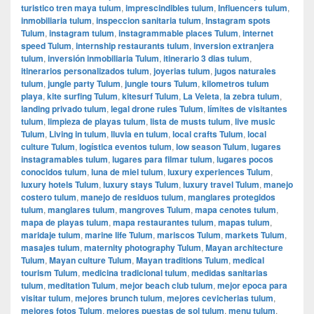
turistico tren maya tulum
,
imprescindibles tulum
,
Influencers tulum
,
inmobiliaria tulum
,
inspeccion sanitaria tulum
,
Instagram spots
Tulum
,
instagram tulum
,
instagrammable places Tulum
,
internet
speed Tulum
,
internship restaurants tulum
,
inversion extranjera
tulum
,
inversión inmobiliaria Tulum
,
itinerario 3 dias tulum
,
itinerarios personalizados tulum
,
joyerias tulum
,
jugos naturales
tulum
,
jungle party Tulum
,
jungle tours Tulum
,
kilometros tulum
playa
,
kite surfing Tulum
,
kitesurf Tulum
,
La Veleta
,
la zebra tulum
,
landing privado tulum
,
legal drone rules Tulum
,
límites de visitantes
tulum
,
limpieza de playas tulum
,
lista de musts tulum
,
live music
Tulum
,
Living in tulum
,
lluvia en tulum
,
local crafts Tulum
,
local
culture Tulum
,
logística eventos tulum
,
low season Tulum
,
lugares
instagramables tulum
,
lugares para filmar tulum
,
lugares pocos
conocidos tulum
,
luna de miel tulum
,
luxury experiences Tulum
,
luxury hotels Tulum
,
luxury stays Tulum
,
luxury travel Tulum
,
manejo
costero tulum
,
manejo de residuos tulum
,
manglares protegidos
tulum
,
manglares tulum
,
mangroves Tulum
,
mapa cenotes tulum
,
mapa de playas tulum
,
mapa restaurantes tulum
,
mapas tulum
,
maridaje tulum
,
marine life Tulum
,
mariscos Tulum
,
markets Tulum
,
masajes tulum
,
maternity photography Tulum
,
Mayan architecture
Tulum
,
Mayan culture Tulum
,
Mayan traditions Tulum
,
medical
tourism Tulum
,
medicina tradicional tulum
,
medidas sanitarias
tulum
,
meditation Tulum
,
mejor beach club tulum
,
mejor epoca para
visitar tulum
,
mejores brunch tulum
,
mejores cevicherias tulum
,
mejores fotos Tulum
,
mejores puestas de sol tulum
,
menu tulum
,