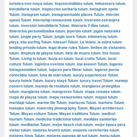
turistico tren maya tulum
,
imprescindibles tulum
,
Influencers tulum
,
inmobiliaria tulum
,
inspeccion sanitaria tulum
,
Instagram spots
Tulum
,
instagram tulum
,
instagrammable places Tulum
,
internet
speed Tulum
,
internship restaurants tulum
,
inversion extranjera
tulum
,
inversión inmobiliaria Tulum
,
itinerario 3 dias tulum
,
itinerarios personalizados tulum
,
joyerias tulum
,
jugos naturales
tulum
,
jungle party Tulum
,
jungle tours Tulum
,
kilometros tulum
playa
,
kite surfing Tulum
,
kitesurf Tulum
,
La Veleta
,
la zebra tulum
,
landing privado tulum
,
legal drone rules Tulum
,
límites de visitantes
tulum
,
limpieza de playas tulum
,
lista de musts tulum
,
live music
Tulum
,
Living in tulum
,
lluvia en tulum
,
local crafts Tulum
,
local
culture Tulum
,
logística eventos tulum
,
low season Tulum
,
lugares
instagramables tulum
,
lugares para filmar tulum
,
lugares pocos
conocidos tulum
,
luna de miel tulum
,
luxury experiences Tulum
,
luxury hotels Tulum
,
luxury stays Tulum
,
luxury travel Tulum
,
manejo
costero tulum
,
manejo de residuos tulum
,
manglares protegidos
tulum
,
manglares tulum
,
mangroves Tulum
,
mapa cenotes tulum
,
mapa de playas tulum
,
mapa restaurantes tulum
,
mapas tulum
,
maridaje tulum
,
marine life Tulum
,
mariscos Tulum
,
markets Tulum
,
masajes tulum
,
maternity photography Tulum
,
Mayan architecture
Tulum
,
Mayan culture Tulum
,
Mayan traditions Tulum
,
medical
tourism Tulum
,
medicina tradicional tulum
,
medidas sanitarias
tulum
,
meditation Tulum
,
mejor beach club tulum
,
mejor epoca para
visitar tulum
,
mejores brunch tulum
,
mejores cevicherias tulum
,
mejores fotos Tulum
,
mejores puestas de sol tulum
,
menu tulum
,