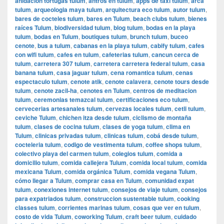
anidacion tortugas tulum
,
antros en tulum
,
apps de taxi tulum
,
arca
tulum
,
arqueologia maya tulum
,
arquitectura eco tulum
,
autor tulum
,
bares de cocteles tulum
,
bares en Tulum
,
beach clubs tulum
,
bienes
raíces Tulum
,
biodiversidad tulum
,
blog tulum
,
bodas en la playa
tulum
,
bodas en Tulum
,
boutiques tulum
,
brunch tulum
,
buceo
cenote
,
bus a tulum
,
cabanas en la playa tulum
,
cabify tulum
,
cafes
con wifi tulum
,
cafes en tulum
,
cafeterias tulum
,
cancun cerca de
tulum
,
carretera 307 tulum
,
carretera carretera federal tulum
,
casa
banana tulum
,
casa jaguar tulum
,
cena romantica tulum
,
cenas
espectaculo tulum
,
cenote atik
,
cenote calavera
,
cenote tours desde
tulum
,
cenote zacil-ha
,
cenotes en Tulum
,
centros de meditacion
tulum
,
ceremonias temazcal tulum
,
certificaciones eco tulum
,
cervecerias artesanales tulum
,
cervezas locales tulum
,
cetli tulum
,
ceviche Tulum
,
chichen itza desde tulum
,
ciclismo de montaña
tulum
,
clases de cocina tulum
,
clases de yoga tulum
,
clima en
Tulum
,
clinicas privadas tulum
,
clinicas tulum
,
cobá desde tulum
,
cocteleria tulum
,
codigo de vestimenta tulum
,
coffee shops tulum
,
colectivo playa del carmen tulum
,
colegios tulum
,
comida a
domicilio tulum
,
comida callejera Tulum
,
comida local tulum
,
comida
mexicana Tulum
,
comida orgánica Tulum
,
comida vegana Tulum
,
cómo llegar a Tulum
,
comprar casa en Tulum
,
comunidad expat
tulum
,
conexiones internet tulum
,
consejos de viaje tulum
,
consejos
para expatriados tulum
,
construccion sustentable tulum
,
cooking
classes tulum
,
corrientes marinas tulum
,
cosas que ver en tulum
,
costo de vida Tulum
,
coworking Tulum
,
craft beer tulum
,
cuidado