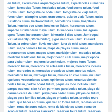
en Tulum
,
excursiones arqueologicas tulum
,
experiencias culinarias
tulum
,
farmacias Tulum
,
festivales tulum
,
food scene tulum
,
food
trucks tulum
,
fotografia de boda tulum
,
fotografia de viaje tulum
,
fotos tulum
,
glamping tulum
,
gran cenote
,
guía de viaje Tulum
,
guias
turisticos tulum
,
hartwood tulum
,
herbolarios tulum
,
hospitales
Tulum
,
hoteles eco tulum
,
hoteles en Tulum
,
huracanes tulum
,
impacto turistico tren maya tulum
,
Influencers tulum
,
Instagram
spots Tulum
,
instagram tulum
,
itinerario 3 dias tulum
,
Jamiroquai -
Virtual Insanity (Official Video)
,
jugos naturales tulum
,
kitesurf
Tulum
,
la zebra tulum
,
lluvia en tulum
,
luna de miel tulum
,
manglares
tulum
,
mapa cenotes tulum
,
mapa de playas tulum
,
mapa
restaurantes tulum
,
mapas tulum
,
maridaje tulum
,
masajes tulum
,
medicina tradicional tulum
,
mejor beach club tulum
,
mejor epoca
para visitar tulum
,
mejores brunch tulum
,
mejores fotos Tulum
,
mercado tulum
,
mercados de artesanias tulum
,
mercados locales
tulum
,
mercados n
,
mercados organicos tulum
,
mestiza tulum
,
mezcaleria tulum
,
mixologia tulum
,
musica en vivo tulum
,
nu tulum
,
opciones vegetarianas tulum
,
opiniones tulum
,
organizacion de
bodas tulum
,
paddle board Tulum
,
paquetes todo incluido tulum
,
parque nacional sian ka'an
,
permisos para bodas tulum
,
playa del
carmen cerca de tulum
,
playa para nadar tulum
,
playas de Tulum
,
playas para familias tulum
,
playas privadas tulum
,
precios tours
tulum
,
qué hacer en Tulum
,
que ver en 2 dias tulum
,
recetas locales
tulum
,
renta de autos tulum
,
renta de bicicletas tulum
,
renta de
scooter tulum
,
reserva sian ka'an
,
reservar tours tulum
,
reservas