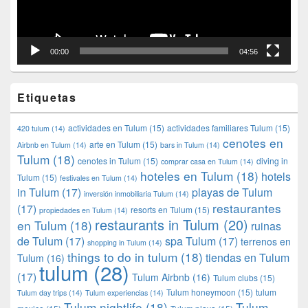
00:00
04:56
Etiquetas
actividades en Tulum
(15)
actividades familiares Tulum
(15)
420 tulum
(14)
cenotes en
arte en Tulum
(15)
Airbnb en Tulum
(14)
bars in Tulum
(14)
Tulum
(18)
cenotes in Tulum
(15)
diving in
comprar casa en Tulum
(14)
hoteles en Tulum
(18)
hotels
Tulum
(15)
festivales en Tulum
(14)
in Tulum
(17)
playas de Tulum
inversión inmobiliaria Tulum
(14)
restaurantes
(17)
resorts en Tulum
(15)
propiedades en Tulum
(14)
restaurants in Tulum
(20)
en Tulum
(18)
ruinas
de Tulum
(17)
spa Tulum
(17)
terrenos en
shopping in Tulum
(14)
things to do in tulum
(18)
tiendas en Tulum
Tulum
(16)
tulum
(28)
(17)
Tulum Airbnb
(16)
Tulum clubs
(15)
Tulum honeymoon
(15)
tulum
Tulum day trips
(14)
Tulum experiencias
(14)
Tulum nightlife
(18)
Tulum