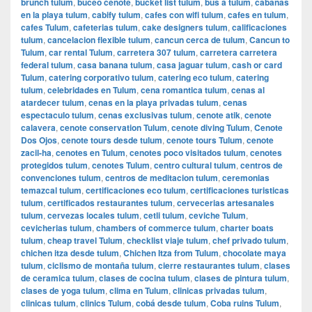
brunch tulum
,
buceo cenote
,
bucket list tulum
,
bus a tulum
,
cabanas
en la playa tulum
,
cabify tulum
,
cafes con wifi tulum
,
cafes en tulum
,
cafes Tulum
,
cafeterias tulum
,
cake designers tulum
,
calificaciones
tulum
,
cancelacion flexible tulum
,
cancun cerca de tulum
,
Cancun to
Tulum
,
car rental Tulum
,
carretera 307 tulum
,
carretera carretera
federal tulum
,
casa banana tulum
,
casa jaguar tulum
,
cash or card
Tulum
,
catering corporativo tulum
,
catering eco tulum
,
catering
tulum
,
celebridades en Tulum
,
cena romantica tulum
,
cenas al
atardecer tulum
,
cenas en la playa privadas tulum
,
cenas
espectaculo tulum
,
cenas exclusivas tulum
,
cenote atik
,
cenote
calavera
,
cenote conservation Tulum
,
cenote diving Tulum
,
Cenote
Dos Ojos
,
cenote tours desde tulum
,
cenote tours Tulum
,
cenote
zacil-ha
,
cenotes en Tulum
,
cenotes poco visitados tulum
,
cenotes
protegidos tulum
,
cenotes Tulum
,
centro cultural tulum
,
centros de
convenciones tulum
,
centros de meditacion tulum
,
ceremonias
temazcal tulum
,
certificaciones eco tulum
,
certificaciones turisticas
tulum
,
certificados restaurantes tulum
,
cervecerias artesanales
tulum
,
cervezas locales tulum
,
cetli tulum
,
ceviche Tulum
,
cevicherias tulum
,
chambers of commerce tulum
,
charter boats
tulum
,
cheap travel Tulum
,
checklist viaje tulum
,
chef privado tulum
,
chichen itza desde tulum
,
Chichen Itza from Tulum
,
chocolate maya
tulum
,
ciclismo de montaña tulum
,
cierre restaurantes tulum
,
clases
de ceramica tulum
,
clases de cocina tulum
,
clases de pintura tulum
,
clases de yoga tulum
,
clima en Tulum
,
clinicas privadas tulum
,
clinicas tulum
,
clinics Tulum
,
cobá desde tulum
,
Coba ruins Tulum
,