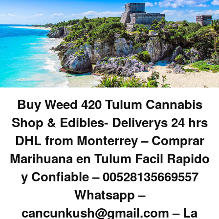
Buy Weed 420 Tulum Cannabis
Shop & Edibles- Deliverys 24 hrs
DHL from Monterrey – Comprar
Marihuana en Tulum Facil Rapido
y Confiable – 00528135669557
Whatsapp –
cancunkush@gmail.com – La