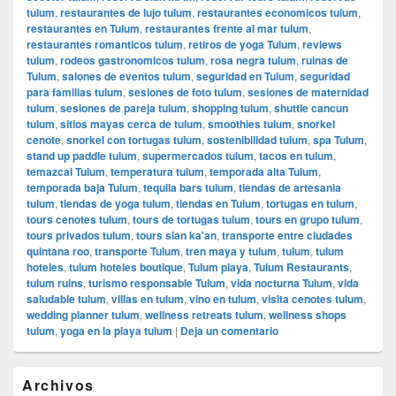
tulum
,
restaurantes de lujo tulum
,
restaurantes economicos tulum
,
restaurantes en Tulum
,
restaurantes frente al mar tulum
,
restaurantes romanticos tulum
,
retiros de yoga Tulum
,
reviews
tulum
,
rodeos gastronomicos tulum
,
rosa negra tulum
,
ruinas de
Tulum
,
salones de eventos tulum
,
seguridad en Tulum
,
seguridad
para familias tulum
,
sesiones de foto tulum
,
sesiones de maternidad
tulum
,
sesiones de pareja tulum
,
shopping tulum
,
shuttle cancun
tulum
,
sitios mayas cerca de tulum
,
smoothies tulum
,
snorkel
cenote
,
snorkel con tortugas tulum
,
sostenibilidad tulum
,
spa Tulum
,
stand up paddle tulum
,
supermercados tulum
,
tacos en tulum
,
temazcal Tulum
,
temperatura tulum
,
temporada alta Tulum
,
temporada baja Tulum
,
tequila bars tulum
,
tiendas de artesania
tulum
,
tiendas de yoga tulum
,
tiendas en Tulum
,
tortugas en tulum
,
tours cenotes tulum
,
tours de tortugas tulum
,
tours en grupo tulum
,
tours privados tulum
,
tours sian ka'an
,
transporte entre ciudades
quintana roo
,
transporte Tulum
,
tren maya y tulum
,
tulum
,
tulum
hoteles
,
tulum hoteles boutique
,
Tulum playa
,
Tulum Restaurants
,
tulum ruins
,
turismo responsable Tulum
,
vida nocturna Tulum
,
vida
saludable tulum
,
villas en tulum
,
vino en tulum
,
visita cenotes tulum
,
wedding planner tulum
,
wellness retreats tulum
,
wellness shops
tulum
,
yoga en la playa tulum
|
Deja un comentario
El
Archivos
área