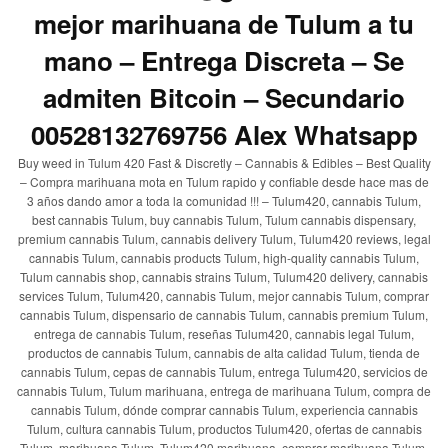
mejor marihuana de Tulum a tu
mano – Entrega Discreta – Se
admiten Bitcoin – Secundario
00528132769756 Alex Whatsapp
Buy weed in Tulum 420 Fast & Discretly – Cannabis & Edibles – Best Quality
– Compra marihuana mota en Tulum rapido y confiable desde hace mas de
3 años dando amor a toda la comunidad !!! – Tulum420, cannabis Tulum,
best cannabis Tulum, buy cannabis Tulum, Tulum cannabis dispensary,
premium cannabis Tulum, cannabis delivery Tulum, Tulum420 reviews, legal
cannabis Tulum, cannabis products Tulum, high-quality cannabis Tulum,
Tulum cannabis shop, cannabis strains Tulum, Tulum420 delivery, cannabis
services Tulum, Tulum420, cannabis Tulum, mejor cannabis Tulum, comprar
cannabis Tulum, dispensario de cannabis Tulum, cannabis premium Tulum,
entrega de cannabis Tulum, reseñas Tulum420, cannabis legal Tulum,
productos de cannabis Tulum, cannabis de alta calidad Tulum, tienda de
cannabis Tulum, cepas de cannabis Tulum, entrega Tulum420, servicios de
cannabis Tulum, Tulum marihuana, entrega de marihuana Tulum, compra de
cannabis Tulum, dónde comprar cannabis Tulum, experiencia cannabis
Tulum, cultura cannabis Tulum, productos Tulum420, ofertas de cannabis
Tulum, marihuana Tulum, Tulum420 marihuana, comprar marihuana Tulum,