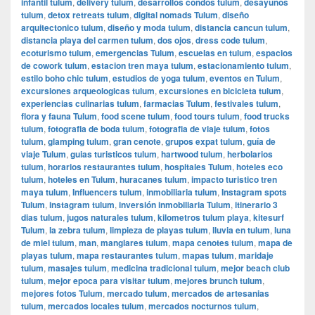
infantil tulum
,
delivery tulum
,
desarrollos condos tulum
,
desayunos
tulum
,
detox retreats tulum
,
digital nomads Tulum
,
diseño
arquitectonico tulum
,
diseño y moda tulum
,
distancia cancun tulum
,
distancia playa del carmen tulum
,
dos ojos
,
dress code tulum
,
ecoturismo tulum
,
emergencias Tulum
,
escuelas en tulum
,
espacios
de cowork tulum
,
estacion tren maya tulum
,
estacionamiento tulum
,
estilo boho chic tulum
,
estudios de yoga tulum
,
eventos en Tulum
,
excursiones arqueologicas tulum
,
excursiones en bicicleta tulum
,
experiencias culinarias tulum
,
farmacias Tulum
,
festivales tulum
,
flora y fauna Tulum
,
food scene tulum
,
food tours tulum
,
food trucks
tulum
,
fotografia de boda tulum
,
fotografia de viaje tulum
,
fotos
tulum
,
glamping tulum
,
gran cenote
,
grupos expat tulum
,
guía de
viaje Tulum
,
guias turisticos tulum
,
hartwood tulum
,
herbolarios
tulum
,
horarios restaurantes tulum
,
hospitales Tulum
,
hoteles eco
tulum
,
hoteles en Tulum
,
huracanes tulum
,
impacto turistico tren
maya tulum
,
Influencers tulum
,
inmobiliaria tulum
,
Instagram spots
Tulum
,
instagram tulum
,
inversión inmobiliaria Tulum
,
itinerario 3
dias tulum
,
jugos naturales tulum
,
kilometros tulum playa
,
kitesurf
Tulum
,
la zebra tulum
,
limpieza de playas tulum
,
lluvia en tulum
,
luna
de miel tulum
,
man
,
manglares tulum
,
mapa cenotes tulum
,
mapa de
playas tulum
,
mapa restaurantes tulum
,
mapas tulum
,
maridaje
tulum
,
masajes tulum
,
medicina tradicional tulum
,
mejor beach club
tulum
,
mejor epoca para visitar tulum
,
mejores brunch tulum
,
mejores fotos Tulum
,
mercado tulum
,
mercados de artesanias
tulum
,
mercados locales tulum
,
mercados nocturnos tulum
,