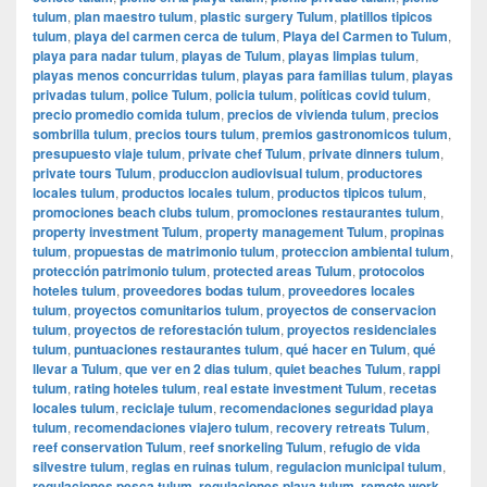
tulum
,
plan maestro tulum
,
plastic surgery Tulum
,
platillos tipicos
tulum
,
playa del carmen cerca de tulum
,
Playa del Carmen to Tulum
,
playa para nadar tulum
,
playas de Tulum
,
playas limpias tulum
,
playas menos concurridas tulum
,
playas para familias tulum
,
playas
privadas tulum
,
police Tulum
,
policia tulum
,
políticas covid tulum
,
precio promedio comida tulum
,
precios de vivienda tulum
,
precios
sombrilla tulum
,
precios tours tulum
,
premios gastronomicos tulum
,
presupuesto viaje tulum
,
private chef Tulum
,
private dinners tulum
,
private tours Tulum
,
produccion audiovisual tulum
,
productores
locales tulum
,
productos locales tulum
,
productos tipicos tulum
,
promociones beach clubs tulum
,
promociones restaurantes tulum
,
property investment Tulum
,
property management Tulum
,
propinas
tulum
,
propuestas de matrimonio tulum
,
proteccion ambiental tulum
,
protección patrimonio tulum
,
protected areas Tulum
,
protocolos
hoteles tulum
,
proveedores bodas tulum
,
proveedores locales
tulum
,
proyectos comunitarios tulum
,
proyectos de conservacion
tulum
,
proyectos de reforestación tulum
,
proyectos residenciales
tulum
,
puntuaciones restaurantes tulum
,
qué hacer en Tulum
,
qué
llevar a Tulum
,
que ver en 2 dias tulum
,
quiet beaches Tulum
,
rappi
tulum
,
rating hoteles tulum
,
real estate investment Tulum
,
recetas
locales tulum
,
reciclaje tulum
,
recomendaciones seguridad playa
tulum
,
recomendaciones viajero tulum
,
recovery retreats Tulum
,
reef conservation Tulum
,
reef snorkeling Tulum
,
refugio de vida
silvestre tulum
,
reglas en ruinas tulum
,
regulacion municipal tulum
,
regulaciones pesca tulum
,
regulaciones playa tulum
,
remote work