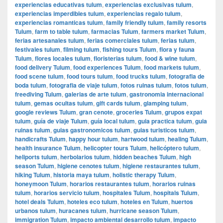
experiencias educativas tulum
,
experiencias exclusivas tulum
,
experiencias imperdibles tulum
,
experiencias regalo tulum
,
experiencias romanticas tulum
,
family friendly tulum
,
family resorts
Tulum
,
farm to table tulum
,
farmacias Tulum
,
farmers market Tulum
,
ferias artesanales tulum
,
ferias comerciales tulum
,
ferias tulum
,
festivales tulum
,
filming tulum
,
fishing tours Tulum
,
flora y fauna
Tulum
,
flores locales tulum
,
floristerias tulum
,
food & wine tulum
,
food delivery Tulum
,
food experiences Tulum
,
food markets tulum
,
food scene tulum
,
food tours tulum
,
food trucks tulum
,
fotografia de
boda tulum
,
fotografia de viaje tulum
,
fotos ruinas tulum
,
fotos tulum
,
freediving Tulum
,
galerias de arte tulum
,
gastronomia internacional
tulum
,
gemas ocultas tulum
,
gift cards tulum
,
glamping tulum
,
google reviews Tulum
,
gran cenote
,
groceries Tulum
,
grupos expat
tulum
,
guía de viaje Tulum
,
guía local tulum
,
guia practica tulum
,
guia
ruinas tulum
,
guias gastronomicos tulum
,
guias turisticos tulum
,
handicrafts Tulum
,
happy hour tulum
,
hartwood tulum
,
healing Tulum
,
health insurance Tulum
,
helicopter tours Tulum
,
helicóptero tulum
,
heliports tulum
,
herbolarios tulum
,
hidden beaches Tulum
,
high
season Tulum
,
higiene cenotes tulum
,
higiene restaurantes tulum
,
hiking Tulum
,
historia maya tulum
,
holistic therapy Tulum
,
honeymoon Tulum
,
horarios restaurantes tulum
,
horarios ruinas
tulum
,
horarios servicio tulum
,
hospitales Tulum
,
hospitals Tulum
,
hotel deals Tulum
,
hoteles eco tulum
,
hoteles en Tulum
,
huertos
urbanos tulum
,
huracanes tulum
,
hurricane season Tulum
,
immigration Tulum
,
impacto ambiental desarrollo tulum
,
impacto