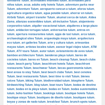
familiares Tulum
,
actividades infantiles tulum
,
actividades para
niños tulum
,
acua
,
adults only hotels Tulum
,
adventure parks near
Tulum
,
adventure Tulum
,
aeropuerto cancun a tulum
,
aforos tulum
,
agricultura organica tulum
,
agua potable tulum
,
ahorrar en tulum
,
Airbnb Tulum
,
airport transfer Tulum
,
akumal cerca de tulum
,
Aldea
Zama
,
alianzas sostenibles tulum
,
all-inclusive Tulum
,
alojamiento
corporativo tulum
,
alquiler vacacional tulum
,
alquileres a largo plazo
tulum
,
anidacion tortugas tulum
,
aniversarios tulum
,
antros en
tulum
,
apertura restaurantes tulum
,
apps de taxi tulum
,
arca tulum
,
archaeological sites Tulum
,
arqueologia maya tulum
,
arquitectura
eco tulum
,
art galleries Tulum
,
arte y cultura tulum
,
artesanias
mayas tulum
,
artistas locales tulum
,
asesor legal viajes tulum
,
ATM
Tulum
,
ATV tours Tulum
,
autor tulum
,
avistamiento de aves tulum
,
bamboo architecture Tulum
,
banderas playa tulum
,
bares de
cocteles tulum
,
bares en Tulum
,
beach cleanup Tulum
,
beach clubs
tulum
,
beach party Tulum
,
beachfront hotels Tulum
,
beachfront
restaurants Tulum
,
beachwear Tulum
,
becas gastronomia tulum
,
best areas to stay Tulum
,
best beach clubs Tulum
,
best cenotes
Tulum
,
best restaurants Tulum
,
best time to visit Tulum
,
bienes
raíces Tulum
,
biking Tulum
,
biodiversidad tulum
,
biosphere Tulum
,
birdwatching Tulum
,
blog tulum
,
boat tours Tulum
,
bodas de destino
tulum
,
bodas en la playa tulum
,
bodas en Tulum
,
bodas sustentables
tulum
,
boho fashion Tulum
,
bookings tulum
,
boutique hotels Tulum
,
boutique stays Tulum
,
boutiques de diseño tulum
,
boutiques tulum
,
boyas y zonas de nado tulum
,
breakfast Tulum
,
brunch spots tulum
,