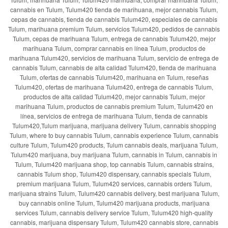
cannabis en Tulum, Tulum420 tienda de marihuana, mejor cannabis Tulum,
cepas de cannabis, tienda de cannabis Tulum420, especiales de cannabis
Tulum, marihuana premium Tulum, servicios Tulum420, pedidos de cannabis
Tulum, cepas de marihuana Tulum, entrega de cannabis Tulum420, mejor
marihuana Tulum, comprar cannabis en línea Tulum, productos de
marihuana Tulum420, servicios de marihuana Tulum, servicio de entrega de
cannabis Tulum, cannabis de alta calidad Tulum420, tienda de marihuana
Tulum, ofertas de cannabis Tulum420, marihuana en Tulum, reseñas
Tulum420, ofertas de marihuana Tulum420, entrega de cannabis Tulum,
productos de alta calidad Tulum420, mejor cannabis Tulum, mejor
marihuana Tulum, productos de cannabis premium Tulum, Tulum420 en
línea, servicios de entrega de marihuana Tulum, tienda de cannabis
Tulum420,Tulum marijuana, marijuana delivery Tulum, cannabis shopping
Tulum, where to buy cannabis Tulum, cannabis experience Tulum, cannabis
culture Tulum, Tulum420 products, Tulum cannabis deals, marijuana Tulum,
Tulum420 marijuana, buy marijuana Tulum, cannabis in Tulum, cannabis in
Tulum, Tulum420 marijuana shop, top cannabis Tulum, cannabis strains,
cannabis Tulum shop, Tulum420 dispensary, cannabis specials Tulum,
premium marijuana Tulum, Tulum420 services, cannabis orders Tulum,
marijuana strains Tulum, Tulum420 cannabis delivery, best marijuana Tulum,
buy cannabis online Tulum, Tulum420 marijuana products, marijuana
services Tulum, cannabis delivery service Tulum, Tulum420 high-quality
cannabis, marijuana dispensary Tulum, Tulum420 cannabis store, cannabis