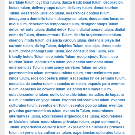
maridaje tulum
,
cycling Tulum
,
danza tradicional tulum
,
decoracion
bodas tulum
,
delivery apps tulum
,
delivery tulum
,
dental tourism
Tulum
,
desarrollo turistico tulum
,
desarrollos condos tulum
,
desayuno a domicilio tulum
,
desayunos tulum
,
descuentos lunas de
miel tulum
,
descuentos temporada tulum
,
designer shops Tulum
,
detox retreats tulum
,
digital detox Tulum
,
digital nomad tulum
,
digital
nomads Tulum
,
discount tours Tulum
,
diseño arquitectonico tulum
,
diseño y moda tulum
,
distancia cancun tulum
,
distancia playa del
carmen tulum
,
diving Tulum
,
dolphins Tulum
,
dos ojos
,
dress code
tulum
,
drone photography Tulum
,
eco construction Tulum
,
eco
friendly hotels Tulum
,
eco hotels Tulum
,
eco projects Tulum
,
eco
tourism Tulum
,
ecoturismo tulum
,
educación ambiental tulum
,
emergencias Tulum
,
emergency services Tulum
,
empleo
gastronomico tulum
,
entradas ruinas tulum
,
entretenimiento para
niños tulum
,
erosión costera tulum
,
escapadas fin de semana tulum
,
escuelas de cocina tulum
,
escuelas en tulum
,
espacio para eventos
tulum
,
espacios de cowork tulum
,
estacion tren maya tulum
,
estacionamiento tulum
,
estilo boho chic tulum
,
estudios de impacto
tulum
,
estudios de yoga tulum
,
eventos corporativos tulum
,
eventos
culturales tulum
,
eventos en Tulum
,
eventos pop up tulum
,
eventos
privados gastronomicos tulum
,
events in Tulum
,
excursiones
alternativas tulum
,
excursiones arqueologicas tulum
,
excursiones
en bicicleta tulum
,
excursiones privadas tulum
,
expat community
Tulum
,
experiencia delivery tulum
,
experiencias culinarias privadas
tulum
,
experiencias culinarias tulum
,
experiencias culturales tulum
,