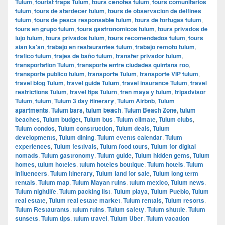
Tulum
,
tourist traps Tulum
,
tours cenotes tulum
,
tours comunitarios
tulum
,
tours de atardecer tulum
,
tours de observacion de delfines
tulum
,
tours de pesca responsable tulum
,
tours de tortugas tulum
,
tours en grupo tulum
,
tours gastronomicos tulum
,
tours privados de
lujo tulum
,
tours privados tulum
,
tours recomendados tulum
,
tours
sian ka'an
,
trabajo en restaurantes tulum
,
trabajo remoto tulum
,
trafico tulum
,
trajes de baño tulum
,
transfer privador tulum
,
transportation Tulum
,
transporte entre ciudades quintana roo
,
transporte publico tulum
,
transporte Tulum
,
transporte VIP tulum
,
travel blog Tulum
,
travel guide Tulum
,
travel insurance Tulum
,
travel
restrictions Tulum
,
travel tips Tulum
,
tren maya y tulum
,
tripadvisor
Tulum
,
tulum
,
Tulum 3 day itinerary
,
Tulum Airbnb
,
Tulum
apartments
,
Tulum bars
,
tulum beach
,
Tulum Beach Zone
,
tulum
beaches
,
Tulum budget
,
Tulum bus
,
Tulum climate
,
Tulum clubs
,
Tulum condos
,
Tulum construction
,
Tulum deals
,
Tulum
developments
,
Tulum dining
,
Tulum events calendar
,
Tulum
experiences
,
Tulum festivals
,
Tulum food tours
,
Tulum for digital
nomads
,
Tulum gastronomy
,
Tulum guide
,
Tulum hidden gems
,
Tulum
homes
,
tulum hoteles
,
tulum hoteles boutique
,
Tulum hotels
,
Tulum
influencers
,
Tulum itinerary
,
Tulum land for sale
,
Tulum long term
rentals
,
Tulum map
,
Tulum Mayan ruins
,
tulum mexico
,
Tulum news
,
Tulum nightlife
,
Tulum packing list
,
Tulum playa
,
Tulum Pueblo
,
Tulum
real estate
,
Tulum real estate market
,
Tulum rentals
,
Tulum resorts
,
Tulum Restaurants
,
tulum ruins
,
Tulum safety
,
Tulum shuttle
,
Tulum
sunsets
,
Tulum tips
,
tulum travel
,
Tulum Uber
,
Tulum vacation