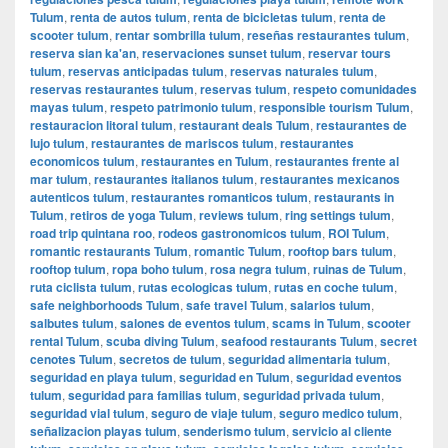
Tulum
,
renta de autos tulum
,
renta de bicicletas tulum
,
renta de
scooter tulum
,
rentar sombrilla tulum
,
reseñas restaurantes tulum
,
reserva sian ka'an
,
reservaciones sunset tulum
,
reservar tours
tulum
,
reservas anticipadas tulum
,
reservas naturales tulum
,
reservas restaurantes tulum
,
reservas tulum
,
respeto comunidades
mayas tulum
,
respeto patrimonio tulum
,
responsible tourism Tulum
,
restauracion litoral tulum
,
restaurant deals Tulum
,
restaurantes de
lujo tulum
,
restaurantes de mariscos tulum
,
restaurantes
economicos tulum
,
restaurantes en Tulum
,
restaurantes frente al
mar tulum
,
restaurantes italianos tulum
,
restaurantes mexicanos
autenticos tulum
,
restaurantes romanticos tulum
,
restaurants in
Tulum
,
retiros de yoga Tulum
,
reviews tulum
,
ring settings tulum
,
road trip quintana roo
,
rodeos gastronomicos tulum
,
ROI Tulum
,
romantic restaurants Tulum
,
romantic Tulum
,
rooftop bars tulum
,
rooftop tulum
,
ropa boho tulum
,
rosa negra tulum
,
ruinas de Tulum
,
ruta ciclista tulum
,
rutas ecologicas tulum
,
rutas en coche tulum
,
safe neighborhoods Tulum
,
safe travel Tulum
,
salarios tulum
,
salbutes tulum
,
salones de eventos tulum
,
scams in Tulum
,
scooter
rental Tulum
,
scuba diving Tulum
,
seafood restaurants Tulum
,
secret
cenotes Tulum
,
secretos de tulum
,
seguridad alimentaria tulum
,
seguridad en playa tulum
,
seguridad en Tulum
,
seguridad eventos
tulum
,
seguridad para familias tulum
,
seguridad privada tulum
,
seguridad vial tulum
,
seguro de viaje tulum
,
seguro medico tulum
,
señalizacion playas tulum
,
senderismo tulum
,
servicio al cliente