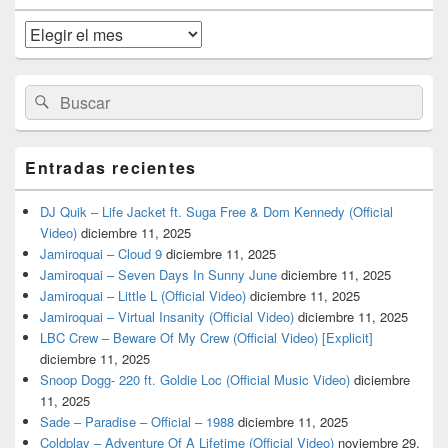
de
widget
Archivos
barra
lateral
primaria
Buscar
Buscar
por:
Entradas recientes
DJ Quik – Life Jacket ft. Suga Free & Dom Kennedy (Official
Video)
diciembre 11, 2025
Jamiroquai – Cloud 9
diciembre 11, 2025
Jamiroquai – Seven Days In Sunny June
diciembre 11, 2025
Jamiroquai – Little L (Official Video)
diciembre 11, 2025
Jamiroquai – Virtual Insanity (Official Video)
diciembre 11, 2025
LBC Crew – Beware Of My Crew (Official Video) [Explicit]
diciembre 11, 2025
Snoop Dogg- 220 ft. Goldie Loc (Official Music Video)
diciembre
11, 2025
Sade – Paradise – Official – 1988
diciembre 11, 2025
Coldplay – Adventure Of A Lifetime (Official Video)
noviembre 29,