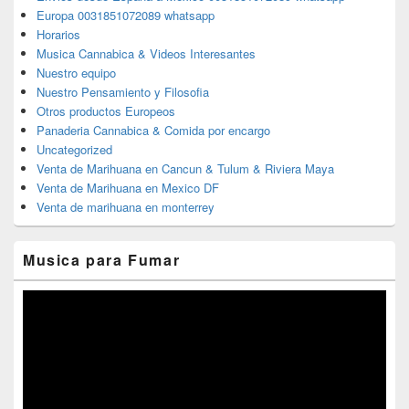
Europa 0031851072089 whatsapp
Horarios
Musica Cannabica & Videos Interesantes
Nuestro equipo
Nuestro Pensamiento y Filosofia
Otros productos Europeos
Panaderia Cannabica & Comida por encargo
Uncategorized
Venta de Marihuana en Cancun & Tulum & Riviera Maya
Venta de Marihuana en Mexico DF
Venta de marihuana en monterrey
Musica para Fumar
Reproductor
de
vídeo