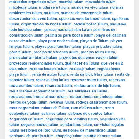
mercados organicos tulum
,
mestiza tulum
,
mezcaleria tulum
,
mixologia tulum
,
mudarse a tulum
,
musica en vivo tulum
,
normas
ambientales tulum
,
nu tulum
,
numero de emergencia tulum
,
observacion de aves tulum
,
opciones vegetarianas tulum
,
opiniones
tulum
,
organizacion de bodas tulum
,
paddle board Tulum
,
paquetes
todo incluido tulum
,
parque nacional sian ka'an
,
permisos de
construccion tulum
,
permisos para bodas tulum
,
playa del carmen
cerca de tulum
,
playa para nadar tulum
,
playas de Tulum
,
playas
limpias tulum
,
playas para familias tulum
,
playas privadas tulum
,
policia tulum
,
precios de vivienda tulum
,
precios tours tulum
,
proteccion ambiental tulum
,
proyectos de conservacion tulum
,
proyectos residenciales tulum
,
qué hacer en Tulum
,
que ver en 2
dias tulum
,
recetas locales tulum
,
reciclaje tulum
,
regulaciones
playa tulum
,
renta de autos tulum
,
renta de bicicletas tulum
,
renta de
scooter tulum
,
reserva sian ka'an
,
reservar tours tulum
,
reservas
restaurantes tulum
,
reservas tulum
,
restaurantes de lujo tulum
,
restaurantes economicos tulum
,
restaurantes en Tulum
,
restaurantes frente al mar tulum
,
restaurantes romanticos tulum
,
retiros de yoga Tulum
,
reviews tulum
,
rodeos gastronomicos tulum
,
rosa negra tulum
,
ruinas de Tulum
,
ruta ciclista tulum
,
rutas
ecologicas tulum
,
salarios tulum
,
salones de eventos tulum
,
seguridad en Tulum
,
seguridad para familias tulum
,
seguridad vial
tulum
,
seguro medico tulum
,
senderismo tulum
,
servicios legales
tulum
,
sesiones de foto tulum
,
sesiones de maternidad tulum
,
sesiones de pareja tulum
,
shopping tulum
,
shuttle cancun tulum
,