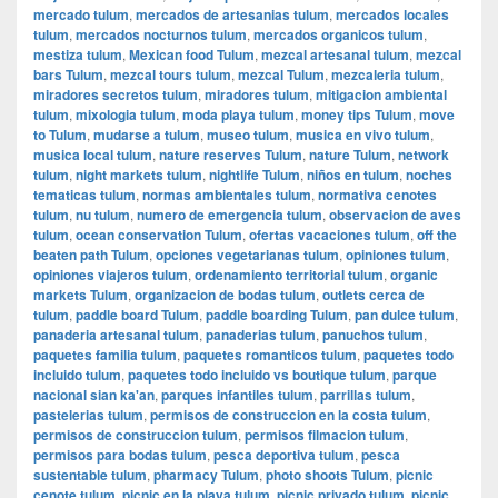
mercado tulum
,
mercados de artesanias tulum
,
mercados locales
tulum
,
mercados nocturnos tulum
,
mercados organicos tulum
,
mestiza tulum
,
Mexican food Tulum
,
mezcal artesanal tulum
,
mezcal
bars Tulum
,
mezcal tours tulum
,
mezcal Tulum
,
mezcaleria tulum
,
miradores secretos tulum
,
miradores tulum
,
mitigacion ambiental
tulum
,
mixologia tulum
,
moda playa tulum
,
money tips Tulum
,
move
to Tulum
,
mudarse a tulum
,
museo tulum
,
musica en vivo tulum
,
musica local tulum
,
nature reserves Tulum
,
nature Tulum
,
network
tulum
,
night markets tulum
,
nightlife Tulum
,
niños en tulum
,
noches
tematicas tulum
,
normas ambientales tulum
,
normativa cenotes
tulum
,
nu tulum
,
numero de emergencia tulum
,
observacion de aves
tulum
,
ocean conservation Tulum
,
ofertas vacaciones tulum
,
off the
beaten path Tulum
,
opciones vegetarianas tulum
,
opiniones tulum
,
opiniones viajeros tulum
,
ordenamiento territorial tulum
,
organic
markets Tulum
,
organizacion de bodas tulum
,
outlets cerca de
tulum
,
paddle board Tulum
,
paddle boarding Tulum
,
pan dulce tulum
,
panaderia artesanal tulum
,
panaderias tulum
,
panuchos tulum
,
paquetes familia tulum
,
paquetes romanticos tulum
,
paquetes todo
incluido tulum
,
paquetes todo incluido vs boutique tulum
,
parque
nacional sian ka'an
,
parques infantiles tulum
,
parrillas tulum
,
pastelerias tulum
,
permisos de construccion en la costa tulum
,
permisos de construccion tulum
,
permisos filmacion tulum
,
permisos para bodas tulum
,
pesca deportiva tulum
,
pesca
sustentable tulum
,
pharmacy Tulum
,
photo shoots Tulum
,
picnic
cenote tulum
,
picnic en la playa tulum
,
picnic privado tulum
,
picnic