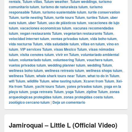
rentals
,
Tulum villas
,
Tulum weather
,
Tulum weddings
,
turismo
comunitario tulum
,
turismo de naturaleza tulum
,
turismo
responsable Tulum
,
turismo sustentable tulum
,
turtle conservation
Tulum
,
turtle nesting Tulum
,
turtle tours Tulum
,
turtles Tulum
,
uber
eats tulum
,
uber Tulum
,
uso de plásticos tulum
,
vacaciones de lujo
tulum
,
vacaciones economicas tulum
,
vacunas recomendadas
tulum
,
vegan restaurants Tulum
,
vegetarian restaurants Tulum
,
velocidad internet tulum
,
ventas privadas tulum
,
vida boho tulum
,
vida nocturna Tulum
,
vida saludable tulum
,
villas en tulum
,
vino en
tulum
,
VIP services Tulum
,
visas Mexico Tulum
,
visas nómadas
tulum
,
visita cenotes tulum
,
vivir en Tulum
,
voluntariado ambiental
tulum
,
voluntariado tulum
,
volunteering Tulum
,
vouchers tulum
,
vuelos privados tulum
,
wedding planner tulum
,
wedding Tulum
,
wellness boho tulum
,
wellness retreats tulum
,
wellness shops tulum
,
wellness Tulum
,
whale shark tours near Tulum
,
what to do in Tulum
,
wifi Tulum
,
wildlife Tulum
,
wine tasting tulum
,
Xcaret from Tulum
,
Xel-
Ha from Tulum
,
yacht tours Tulum
,
yates privados tulum
,
yoga en la
playa tulum
,
yoga retreats Tulum
,
yoga Tulum
,
zipline Tulum
,
zonas
arqueologicas protegidas tulum
,
zonas protegidas costa tulum
,
zoológico cercano tulum
|
Deja un comentario
Jamiroquai – Little L (Official Video)