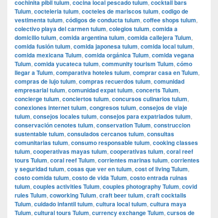
cochinita pibil tulum
,
cocina local pescado tulum
,
cocktail bars
Tulum
,
cocteleria tulum
,
cocteles de mariscos tulum
,
codigo de
vestimenta tulum
,
códigos de conducta tulum
,
coffee shops tulum
,
colectivo playa del carmen tulum
,
colegios tulum
,
comida a
domicilio tulum
,
comida argentina tulum
,
comida callejera Tulum
,
comida fusión tulum
,
comida japonesa tulum
,
comida local tulum
,
comida mexicana Tulum
,
comida orgánica Tulum
,
comida vegana
Tulum
,
comida yucateca tulum
,
community tourism Tulum
,
cómo
llegar a Tulum
,
comparativa hoteles tulum
,
comprar casa en Tulum
,
compras de lujo tulum
,
compras recuerdos tulum
,
comunidad
empresarial tulum
,
comunidad expat tulum
,
concerts Tulum
,
concierge tulum
,
conciertos tulum
,
concursos culinarios tulum
,
conexiones internet tulum
,
congresos tulum
,
consejos de viaje
tulum
,
consejos locales tulum
,
consejos para expatriados tulum
,
conservación cenotes tulum
,
conservation Tulum
,
construccion
sustentable tulum
,
consulados cercanos tulum
,
consultas
comunitarias tulum
,
consumo responsable tulum
,
cooking classes
tulum
,
cooperativas mayas tulum
,
cooperativas tulum
,
coral reef
tours Tulum
,
coral reef Tulum
,
corrientes marinas tulum
,
corrientes
y seguridad tulum
,
cosas que ver en tulum
,
cost of living Tulum
,
costo comida tulum
,
costo de vida Tulum
,
costo entrada ruinas
tulum
,
couples activities Tulum
,
couples photography Tulum
,
covid
rules Tulum
,
coworking Tulum
,
craft beer tulum
,
craft cocktails
Tulum
,
cuidado infantil tulum
,
cultura local tulum
,
cultura maya
Tulum
,
cultural tours Tulum
,
currency exchange Tulum
,
cursos de