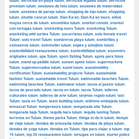
tulum
,
servicios en playa tulum
,
servicios legales tulum
,
servicios
premium tulum
,
sesiones de foto tulum
,
sesiones de maternidad
tulum
,
sesiones de pareja tulum
,
shopping de lujo tulum
,
shopping
tulum
,
shuttle cancun tulum
,
Sian Ka’an
,
Sian Ka’an tours
,
sitios
mayas cerca de tulum
,
smoothies tulum
,
snorkel cenote
,
snorkel
con tortugas tulum
,
snorkeling tours Tulum
,
snorkeling Tulum
,
snorkeling with turtles Tulum
,
socorristas tulum
,
solo female travel
Tulum
,
solo travel Tulum
,
sombreros playa tulum
,
sombrillas y
camastros tulum
,
sommelier tulum
,
sopes y antojitos tulum
,
sostenibilidad restaurantes tulum
,
sostenibilidad tulum
,
souvenirs
originales tulum
,
spa Tulum
,
sport fishing Tulum
,
spots para fotos
tulum
,
stand up paddle tulum
,
sunset spots tulum
,
supermarkets
Tulum
,
supermercados tulum
,
sushi tulum
,
sustainability
certification Tulum
,
sustainability projects Tulum
,
sustainable
fashion Tulum
,
sustainable travel Tulum
,
swimmable beaches Tulum
,
swimming beaches Tulum
,
swimwear tulum
,
tacos al pastor tulum
,
tacos de pescado tulum
,
tacos en tulum
,
tacos Tulum
,
talleres
culturales tulum
,
talleres de arte tulum
,
tarjetas regalo tulum
,
taxi
Tulum
,
taxis en Tulum
,
team building tulum
,
teléfono embajada tulum
,
temazcal Tulum
,
temperatura tulum
,
temporada alta Tulum
,
temporada baja Tulum
,
tequila bars tulum
,
tequila tasting Tulum
,
terrenos en Tulum
,
theme parks Tulum
,
things to do in tulum
,
tiempo
de viaje tulum
,
tiendas de artesania tulum
,
tiendas de playa tulum
,
tiendas de yoga tulum
,
tiendas en Tulum
,
tips para viajar a tulum
,
top
10 tulum
,
top 20 restaurantes tulum
,
tortugas en tulum
,
tourist police