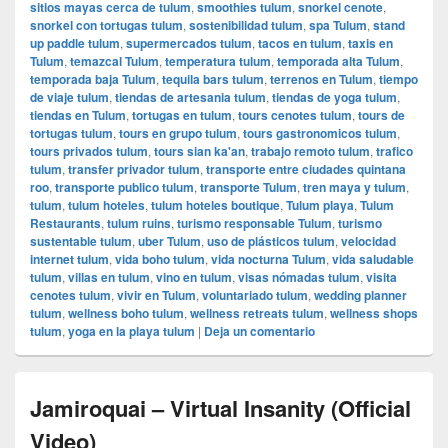
sitios mayas cerca de tulum
,
smoothies tulum
,
snorkel cenote
,
snorkel con tortugas tulum
,
sostenibilidad tulum
,
spa Tulum
,
stand
up paddle tulum
,
supermercados tulum
,
tacos en tulum
,
taxis en
Tulum
,
temazcal Tulum
,
temperatura tulum
,
temporada alta Tulum
,
temporada baja Tulum
,
tequila bars tulum
,
terrenos en Tulum
,
tiempo
de viaje tulum
,
tiendas de artesania tulum
,
tiendas de yoga tulum
,
tiendas en Tulum
,
tortugas en tulum
,
tours cenotes tulum
,
tours de
tortugas tulum
,
tours en grupo tulum
,
tours gastronomicos tulum
,
tours privados tulum
,
tours sian ka'an
,
trabajo remoto tulum
,
trafico
tulum
,
transfer privador tulum
,
transporte entre ciudades quintana
roo
,
transporte publico tulum
,
transporte Tulum
,
tren maya y tulum
,
tulum
,
tulum hoteles
,
tulum hoteles boutique
,
Tulum playa
,
Tulum
Restaurants
,
tulum ruins
,
turismo responsable Tulum
,
turismo
sustentable tulum
,
uber Tulum
,
uso de plásticos tulum
,
velocidad
internet tulum
,
vida boho tulum
,
vida nocturna Tulum
,
vida saludable
tulum
,
villas en tulum
,
vino en tulum
,
visas nómadas tulum
,
visita
cenotes tulum
,
vivir en Tulum
,
voluntariado tulum
,
wedding planner
tulum
,
wellness boho tulum
,
wellness retreats tulum
,
wellness shops
tulum
,
yoga en la playa tulum
|
Deja un comentario
Jamiroquai – Virtual Insanity (Official
Video)