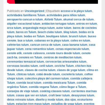
Publicado en
Uncategorized
|
Etiquetado
acceso a la playa tulum
,
actividades familiares Tulum
,
actividades para niños tulum
,
aeropuerto cancun a tulum
,
Airbnb Tulum
,
akumal cerca de tulum
,
alquiler vacacional tulum
,
anidacion tortugas tulum
,
antros en tulum
,
arca tulum
,
arqueologia maya tulum
,
autor tulum
,
bares de cocteles
tulum
,
bares en Tulum
,
beach clubs tulum
,
blog tulum
,
bodas en la
playa tulum
,
bodas en Tulum
,
boutiques tulum
,
brunch tulum
,
buceo
cenote
,
bus a tulum
,
cabanas en la playa tulum
,
cafes en tulum
,
cafeterias tulum
,
cancun cerca de tulum
,
casa banana tulum
,
casa
jaguar tulum
,
cena romantica tulum
,
cenas espectaculo tulum
,
cenote atik
,
cenote calavera
,
cenote tours desde tulum
,
cenote
zacil-ha
,
cenotes en Tulum
,
centros de meditacion tulum
,
ceremonias temazcal tulum
,
cervecerias artesanales tulum
,
cervezas locales tulum
,
cetli tulum
,
ceviche Tulum
,
chichen itza
desde tulum
,
clases de cocina tulum
,
clases de yoga tulum
,
clima en
Tulum
,
clinicas tulum
,
cobá desde tulum
,
cocteleria tulum
,
coffee
shops tulum
,
colectivo playa del carmen tulum
,
comida callejera
Tulum
,
comida local tulum
,
comida mexicana Tulum
,
comida
orgánica Tulum
,
comida vegana Tulum
,
cómo llegar a Tulum
,
consejos de viaje tulum
,
cooking classes tulum
,
corrientes marinas
tulum
,
cosas que ver en tulum
,
craft beer tulum
,
desayunos tulum
,
detox retreats tulum
,
diseño y moda tulum
,
dos ojos
,
ecoturismo
tulum
,
estacion tren maya tulum
,
estudios de yoga tulum
,
eventos