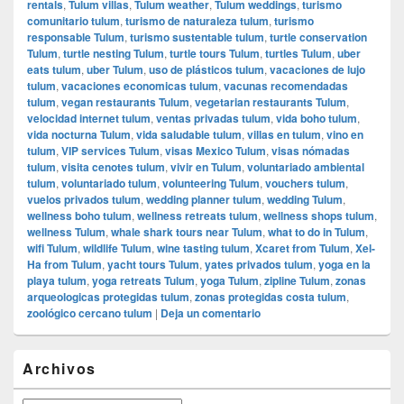
rentals
,
Tulum villas
,
Tulum weather
,
Tulum weddings
,
turismo
comunitario tulum
,
turismo de naturaleza tulum
,
turismo
responsable Tulum
,
turismo sustentable tulum
,
turtle conservation
Tulum
,
turtle nesting Tulum
,
turtle tours Tulum
,
turtles Tulum
,
uber
eats tulum
,
uber Tulum
,
uso de plásticos tulum
,
vacaciones de lujo
tulum
,
vacaciones economicas tulum
,
vacunas recomendadas
tulum
,
vegan restaurants Tulum
,
vegetarian restaurants Tulum
,
velocidad internet tulum
,
ventas privadas tulum
,
vida boho tulum
,
vida nocturna Tulum
,
vida saludable tulum
,
villas en tulum
,
vino en
tulum
,
VIP services Tulum
,
visas Mexico Tulum
,
visas nómadas
tulum
,
visita cenotes tulum
,
vivir en Tulum
,
voluntariado ambiental
tulum
,
voluntariado tulum
,
volunteering Tulum
,
vouchers tulum
,
vuelos privados tulum
,
wedding planner tulum
,
wedding Tulum
,
wellness boho tulum
,
wellness retreats tulum
,
wellness shops tulum
,
wellness Tulum
,
whale shark tours near Tulum
,
what to do in Tulum
,
wifi Tulum
,
wildlife Tulum
,
wine tasting tulum
,
Xcaret from Tulum
,
Xel-
Ha from Tulum
,
yacht tours Tulum
,
yates privados tulum
,
yoga en la
playa tulum
,
yoga retreats Tulum
,
yoga Tulum
,
zipline Tulum
,
zonas
arqueologicas protegidas tulum
,
zonas protegidas costa tulum
,
zoológico cercano tulum
|
Deja un comentario
El
Archivos
área
de