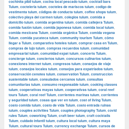
cochinita pibil tulum
,
cocina local pescado tulum
,
cocktail bars
Tulum
,
cocteleria tulum
,
cocteles de mariscos tulum
,
codigo de
vestimenta tulum
,
códigos de conducta tulum
,
coffee shops tulum
,
colectivo playa del carmen tulum
,
colegios tulum
,
comida a
domicilio tulum
,
comida argentina tulum
,
comida callejera Tulum
,
comida fusión tulum
,
comida japonesa tulum
,
comida local tulum
,
comida mexicana Tulum
,
comida orgánica Tulum
,
comida vegana
Tulum
,
comida yucateca tulum
,
community tourism Tulum
,
cómo
llegar a Tulum
,
comparativa hoteles tulum
,
comprar casa en Tulum
,
compras de lujo tulum
,
compras recuerdos tulum
,
comunidad
empresarial tulum
,
comunidad expat tulum
,
concerts Tulum
,
concierge tulum
,
conciertos tulum
,
concursos culinarios tulum
,
conexiones internet tulum
,
congresos tulum
,
consejos de viaje
tulum
,
consejos locales tulum
,
consejos para expatriados tulum
,
conservación cenotes tulum
,
conservation Tulum
,
construccion
sustentable tulum
,
consulados cercanos tulum
,
consultas
comunitarias tulum
,
consumo responsable tulum
,
cooking classes
tulum
,
cooperativas mayas tulum
,
cooperativas tulum
,
coral reef
tours Tulum
,
coral reef Tulum
,
corrientes marinas tulum
,
corrientes
y seguridad tulum
,
cosas que ver en tulum
,
cost of living Tulum
,
costo comida tulum
,
costo de vida Tulum
,
costo entrada ruinas
tulum
,
couples activities Tulum
,
couples photography Tulum
,
covid
rules Tulum
,
coworking Tulum
,
craft beer tulum
,
craft cocktails
Tulum
,
cuidado infantil tulum
,
cultura local tulum
,
cultura maya
Tulum
,
cultural tours Tulum
,
currency exchange Tulum
,
cursos de