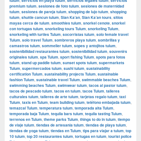
tulum
,
servicios en playa tulum
,
servicios legales tulum
,
servicios
premium tulum
,
sesiones de foto tulum
,
sesiones de maternidad
tulum
,
sesiones de pareja tulum
,
shopping de lujo tulum
,
shopping
tulum
,
shuttle cancun tulum
,
Sian Ka’an
,
Sian Ka’an tours
,
sitios
mayas cerca de tulum
,
smoothies tulum
,
snorkel cenote
,
snorkel
con tortugas tulum
,
snorkeling tours Tulum
,
snorkeling Tulum
,
snorkeling with turtles Tulum
,
socorristas tulum
,
solo female travel
Tulum
,
solo travel Tulum
,
sombreros playa tulum
,
sombrillas y
camastros tulum
,
sommelier tulum
,
sopes y antojitos tulum
,
sostenibilidad restaurantes tulum
,
sostenibilidad tulum
,
souvenirs
originales tulum
,
spa Tulum
,
sport fishing Tulum
,
spots para fotos
tulum
,
stand up paddle tulum
,
sunset spots tulum
,
supermarkets
Tulum
,
supermercados tulum
,
sushi tulum
,
sustainability
certification Tulum
,
sustainability projects Tulum
,
sustainable
fashion Tulum
,
sustainable travel Tulum
,
swimmable beaches Tulum
,
swimming beaches Tulum
,
swimwear tulum
,
tacos al pastor tulum
,
tacos de pescado tulum
,
tacos en tulum
,
tacos Tulum
,
talleres
culturales tulum
,
talleres de arte tulum
,
tarjetas regalo tulum
,
taxi
Tulum
,
taxis en Tulum
,
team building tulum
,
teléfono embajada tulum
,
temazcal Tulum
,
temperatura tulum
,
temporada alta Tulum
,
temporada baja Tulum
,
tequila bars tulum
,
tequila tasting Tulum
,
terrenos en Tulum
,
theme parks Tulum
,
things to do in tulum
,
tiempo
de viaje tulum
,
tiendas de artesania tulum
,
tiendas de playa tulum
,
tiendas de yoga tulum
,
tiendas en Tulum
,
tips para viajar a tulum
,
top
10 tulum
,
top 20 restaurantes tulum
,
tortugas en tulum
,
tourist police