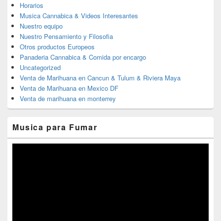
Horarios
Musica Cannabica & Videos Interesantes
Nuestro equipo
Nuestro Pensamiento y Filosofia
Otros productos Europeos
Panaderia Cannabica & Comida por encargo
Uncategorized
Venta de Marihuana en Cancun & Tulum & Riviera Maya
Venta de Marihuana en Mexico DF
Venta de marihuana en monterrey
Musica para Fumar
Reproductor
de
vídeo