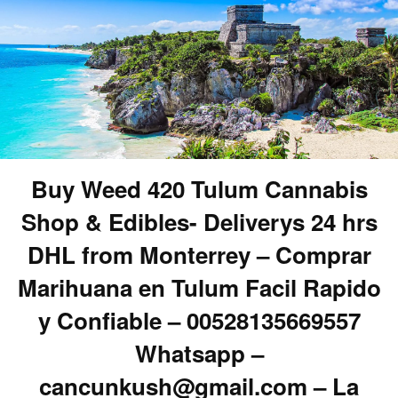
Buy Weed 420 Tulum Cannabis
Shop & Edibles- Deliverys 24 hrs
DHL from Monterrey – Comprar
Marihuana en Tulum Facil Rapido
y Confiable – 00528135669557
Whatsapp –
cancunkush@gmail.com – La