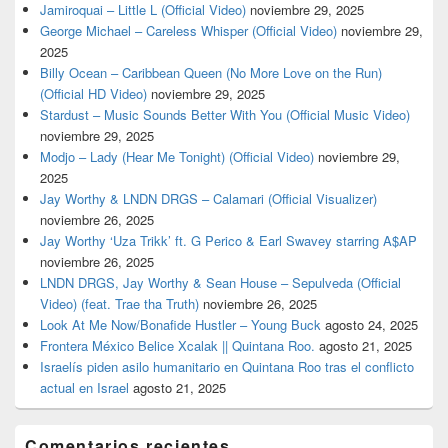
Jamiroquai – Little L (Official Video)
noviembre 29, 2025
George Michael – Careless Whisper (Official Video)
noviembre 29,
2025
Billy Ocean – Caribbean Queen (No More Love on the Run)
(Official HD Video)
noviembre 29, 2025
Stardust – Music Sounds Better With You (Official Music Video)
noviembre 29, 2025
Modjo – Lady (Hear Me Tonight) (Official Video)
noviembre 29,
2025
Jay Worthy & LNDN DRGS – Calamari (Official Visualizer)
noviembre 26, 2025
Jay Worthy ‘Uza Trikk’ ft. G Perico & Earl Swavey starring A$AP
noviembre 26, 2025
LNDN DRGS, Jay Worthy & Sean House – Sepulveda (Official
Video) (feat. Trae tha Truth)
noviembre 26, 2025
Look At Me Now/Bonafide Hustler – Young Buck
agosto 24, 2025
Frontera México Belice Xcalak || Quintana Roo.
agosto 21, 2025
Israelís piden asilo humanitario en Quintana Roo tras el conflicto
actual en Israel
agosto 21, 2025
Comentarios recientes