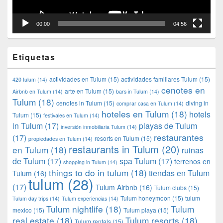
00:00
04:56
Etiquetas
actividades en Tulum
(15)
actividades familiares Tulum
(15)
420 tulum
(14)
cenotes en
arte en Tulum
(15)
Airbnb en Tulum
(14)
bars in Tulum
(14)
Tulum
(18)
cenotes in Tulum
(15)
diving in
comprar casa en Tulum
(14)
hoteles en Tulum
(18)
hotels
Tulum
(15)
festivales en Tulum
(14)
in Tulum
(17)
playas de Tulum
inversión inmobiliaria Tulum
(14)
restaurantes
(17)
resorts en Tulum
(15)
propiedades en Tulum
(14)
restaurants in Tulum
(20)
en Tulum
(18)
ruinas
de Tulum
(17)
spa Tulum
(17)
terrenos en
shopping in Tulum
(14)
things to do in tulum
(18)
tiendas en Tulum
Tulum
(16)
tulum
(28)
(17)
Tulum Airbnb
(16)
Tulum clubs
(15)
Tulum honeymoon
(15)
tulum
Tulum day trips
(14)
Tulum experiencias
(14)
Tulum nightlife
(18)
Tulum
mexico
(15)
Tulum playa
(15)
real estate
(18)
Tulum resorts
(18)
Tulum rentals
(15)