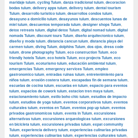
maridaje tulum
,
cycling Tulum
,
danza tradicional tulum
,
decoracion
bodas tulum
,
delivery apps tulum
,
delivery tulum
,
dental tourism
Tulum
,
desarrollo turistico tulum
,
desarrollos condos tulum
,
desayuno a domicilio tulum
,
desayunos tulum
,
descuentos lunas de
miel tulum
,
descuentos temporada tulum
,
designer shops Tulum
,
detox retreats tulum
,
digital detox Tulum
,
digital nomad tulum
,
digital
nomads Tulum
,
discount tours Tulum
,
diseño arquitectonico tulum
,
diseño y moda tulum
,
distancia cancun tulum
,
distancia playa del
carmen tulum
,
diving Tulum
,
dolphins Tulum
,
dos ojos
,
dress code
tulum
,
drone photography Tulum
,
eco construction Tulum
,
eco
friendly hotels Tulum
,
eco hotels Tulum
,
eco projects Tulum
,
eco
tourism Tulum
,
ecoturismo tulum
,
educación ambiental tulum
,
emergencias Tulum
,
emergency services Tulum
,
empleo
gastronomico tulum
,
entradas ruinas tulum
,
entretenimiento para
niños tulum
,
erosión costera tulum
,
escapadas fin de semana tulum
,
escuelas de cocina tulum
,
escuelas en tulum
,
espacio para eventos
tulum
,
espacios de cowork tulum
,
estacion tren maya tulum
,
estacionamiento tulum
,
estilo boho chic tulum
,
estudios de impacto
tulum
,
estudios de yoga tulum
,
eventos corporativos tulum
,
eventos
culturales tulum
,
eventos en Tulum
,
eventos pop up tulum
,
eventos
privados gastronomicos tulum
,
events in Tulum
,
excursiones
alternativas tulum
,
excursiones arqueologicas tulum
,
excursiones
en bicicleta tulum
,
excursiones privadas tulum
,
expat community
Tulum
,
experiencia delivery tulum
,
experiencias culinarias privadas
tulum
,
experiencias culinarias tulum
,
experiencias culturales tulum
,