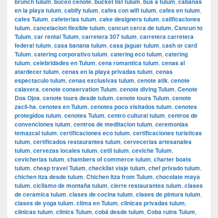
brunch tulum
,
buceo cenote
,
bucket list tulum
,
bus a tulum
,
cabanas
en la playa tulum
,
cabify tulum
,
cafes con wifi tulum
,
cafes en tulum
,
cafes Tulum
,
cafeterias tulum
,
cake designers tulum
,
calificaciones
tulum
,
cancelacion flexible tulum
,
cancun cerca de tulum
,
Cancun to
Tulum
,
car rental Tulum
,
carretera 307 tulum
,
carretera carretera
federal tulum
,
casa banana tulum
,
casa jaguar tulum
,
cash or card
Tulum
,
catering corporativo tulum
,
catering eco tulum
,
catering
tulum
,
celebridades en Tulum
,
cena romantica tulum
,
cenas al
atardecer tulum
,
cenas en la playa privadas tulum
,
cenas
espectaculo tulum
,
cenas exclusivas tulum
,
cenote atik
,
cenote
calavera
,
cenote conservation Tulum
,
cenote diving Tulum
,
Cenote
Dos Ojos
,
cenote tours desde tulum
,
cenote tours Tulum
,
cenote
zacil-ha
,
cenotes en Tulum
,
cenotes poco visitados tulum
,
cenotes
protegidos tulum
,
cenotes Tulum
,
centro cultural tulum
,
centros de
convenciones tulum
,
centros de meditacion tulum
,
ceremonias
temazcal tulum
,
certificaciones eco tulum
,
certificaciones turisticas
tulum
,
certificados restaurantes tulum
,
cervecerias artesanales
tulum
,
cervezas locales tulum
,
cetli tulum
,
ceviche Tulum
,
cevicherias tulum
,
chambers of commerce tulum
,
charter boats
tulum
,
cheap travel Tulum
,
checklist viaje tulum
,
chef privado tulum
,
chichen itza desde tulum
,
Chichen Itza from Tulum
,
chocolate maya
tulum
,
ciclismo de montaña tulum
,
cierre restaurantes tulum
,
clases
de ceramica tulum
,
clases de cocina tulum
,
clases de pintura tulum
,
clases de yoga tulum
,
clima en Tulum
,
clinicas privadas tulum
,
clinicas tulum
,
clinics Tulum
,
cobá desde tulum
,
Coba ruins Tulum
,