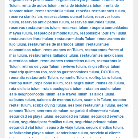
Tulum
,
renta de autos tulum
,
renta de bicicletas tulum
,
renta de
scooter tulum
,
rentar sombrilla tulum
,
reseñas restaurantes tulum
,
reserva sian ka'an
,
reservaciones sunset tulum
,
reservar tours
tulum
,
reservas anticipadas tulum
,
reservas naturales tulum
,
reservas restaurantes tulum
,
reservas tulum
,
respeto comunidades
mayas tulum
,
respeto patrimonio tulum
,
responsible tourism Tulum
,
restauracion litoral tulum
,
restaurant deals Tulum
,
restaurantes de
lujo tulum
,
restaurantes de mariscos tulum
,
restaurantes
economicos tulum
,
restaurantes en Tulum
,
restaurantes frente al
mar tulum
,
restaurantes italianos tulum
,
restaurantes mexicanos
autenticos tulum
,
restaurantes romanticos tulum
,
restaurants in
Tulum
,
retiros de yoga Tulum
,
reviews tulum
,
ring settings tulum
,
road trip quintana roo
,
rodeos gastronomicos tulum
,
ROI Tulum
,
romantic restaurants Tulum
,
romantic Tulum
,
rooftop bars tulum
,
rooftop tulum
,
ropa boho tulum
,
rosa negra tulum
,
ruinas de Tulum
,
ruta ciclista tulum
,
rutas ecologicas tulum
,
rutas en coche tulum
,
safe neighborhoods Tulum
,
safe travel Tulum
,
salarios tulum
,
salbutes tulum
,
salones de eventos tulum
,
scams in Tulum
,
scooter
rental Tulum
,
scuba diving Tulum
,
seafood restaurants Tulum
,
secret
cenotes Tulum
,
secretos de tulum
,
seguridad alimentaria tulum
,
seguridad en playa tulum
,
seguridad en Tulum
,
seguridad eventos
tulum
,
seguridad para familias tulum
,
seguridad privada tulum
,
seguridad vial tulum
,
seguro de viaje tulum
,
seguro medico tulum
,
señalizacion playas tulum
,
senderismo tulum
,
servicio al cliente