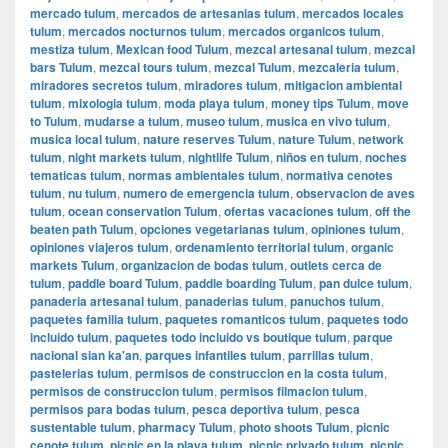
mercado tulum
,
mercados de artesanias tulum
,
mercados locales
tulum
,
mercados nocturnos tulum
,
mercados organicos tulum
,
mestiza tulum
,
Mexican food Tulum
,
mezcal artesanal tulum
,
mezcal
bars Tulum
,
mezcal tours tulum
,
mezcal Tulum
,
mezcaleria tulum
,
miradores secretos tulum
,
miradores tulum
,
mitigacion ambiental
tulum
,
mixologia tulum
,
moda playa tulum
,
money tips Tulum
,
move
to Tulum
,
mudarse a tulum
,
museo tulum
,
musica en vivo tulum
,
musica local tulum
,
nature reserves Tulum
,
nature Tulum
,
network
tulum
,
night markets tulum
,
nightlife Tulum
,
niños en tulum
,
noches
tematicas tulum
,
normas ambientales tulum
,
normativa cenotes
tulum
,
nu tulum
,
numero de emergencia tulum
,
observacion de aves
tulum
,
ocean conservation Tulum
,
ofertas vacaciones tulum
,
off the
beaten path Tulum
,
opciones vegetarianas tulum
,
opiniones tulum
,
opiniones viajeros tulum
,
ordenamiento territorial tulum
,
organic
markets Tulum
,
organizacion de bodas tulum
,
outlets cerca de
tulum
,
paddle board Tulum
,
paddle boarding Tulum
,
pan dulce tulum
,
panaderia artesanal tulum
,
panaderias tulum
,
panuchos tulum
,
paquetes familia tulum
,
paquetes romanticos tulum
,
paquetes todo
incluido tulum
,
paquetes todo incluido vs boutique tulum
,
parque
nacional sian ka'an
,
parques infantiles tulum
,
parrillas tulum
,
pastelerias tulum
,
permisos de construccion en la costa tulum
,
permisos de construccion tulum
,
permisos filmacion tulum
,
permisos para bodas tulum
,
pesca deportiva tulum
,
pesca
sustentable tulum
,
pharmacy Tulum
,
photo shoots Tulum
,
picnic
cenote tulum
,
picnic en la playa tulum
,
picnic privado tulum
,
picnic