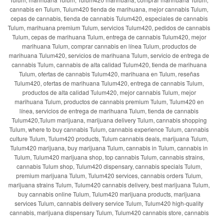
cannabis en Tulum, Tulum420 tienda de marihuana, mejor cannabis Tulum,
cepas de cannabis, tienda de cannabis Tulum420, especiales de cannabis
Tulum, marihuana premium Tulum, servicios Tulum420, pedidos de cannabis
Tulum, cepas de marihuana Tulum, entrega de cannabis Tulum420, mejor
marihuana Tulum, comprar cannabis en línea Tulum, productos de
marihuana Tulum420, servicios de marihuana Tulum, servicio de entrega de
cannabis Tulum, cannabis de alta calidad Tulum420, tienda de marihuana
Tulum, ofertas de cannabis Tulum420, marihuana en Tulum, reseñas
Tulum420, ofertas de marihuana Tulum420, entrega de cannabis Tulum,
productos de alta calidad Tulum420, mejor cannabis Tulum, mejor
marihuana Tulum, productos de cannabis premium Tulum, Tulum420 en
línea, servicios de entrega de marihuana Tulum, tienda de cannabis
Tulum420,Tulum marijuana, marijuana delivery Tulum, cannabis shopping
Tulum, where to buy cannabis Tulum, cannabis experience Tulum, cannabis
culture Tulum, Tulum420 products, Tulum cannabis deals, marijuana Tulum,
Tulum420 marijuana, buy marijuana Tulum, cannabis in Tulum, cannabis in
Tulum, Tulum420 marijuana shop, top cannabis Tulum, cannabis strains,
cannabis Tulum shop, Tulum420 dispensary, cannabis specials Tulum,
premium marijuana Tulum, Tulum420 services, cannabis orders Tulum,
marijuana strains Tulum, Tulum420 cannabis delivery, best marijuana Tulum,
buy cannabis online Tulum, Tulum420 marijuana products, marijuana
services Tulum, cannabis delivery service Tulum, Tulum420 high-quality
cannabis, marijuana dispensary Tulum, Tulum420 cannabis store, cannabis