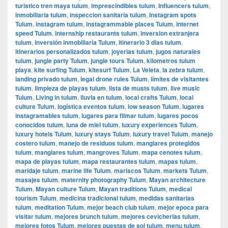
turistico tren maya tulum
,
imprescindibles tulum
,
Influencers tulum
,
inmobiliaria tulum
,
inspeccion sanitaria tulum
,
Instagram spots
Tulum
,
instagram tulum
,
instagrammable places Tulum
,
internet
speed Tulum
,
internship restaurants tulum
,
inversion extranjera
tulum
,
inversión inmobiliaria Tulum
,
itinerario 3 dias tulum
,
itinerarios personalizados tulum
,
joyerias tulum
,
jugos naturales
tulum
,
jungle party Tulum
,
jungle tours Tulum
,
kilometros tulum
playa
,
kite surfing Tulum
,
kitesurf Tulum
,
La Veleta
,
la zebra tulum
,
landing privado tulum
,
legal drone rules Tulum
,
límites de visitantes
tulum
,
limpieza de playas tulum
,
lista de musts tulum
,
live music
Tulum
,
Living in tulum
,
lluvia en tulum
,
local crafts Tulum
,
local
culture Tulum
,
logística eventos tulum
,
low season Tulum
,
lugares
instagramables tulum
,
lugares para filmar tulum
,
lugares pocos
conocidos tulum
,
luna de miel tulum
,
luxury experiences Tulum
,
luxury hotels Tulum
,
luxury stays Tulum
,
luxury travel Tulum
,
manejo
costero tulum
,
manejo de residuos tulum
,
manglares protegidos
tulum
,
manglares tulum
,
mangroves Tulum
,
mapa cenotes tulum
,
mapa de playas tulum
,
mapa restaurantes tulum
,
mapas tulum
,
maridaje tulum
,
marine life Tulum
,
mariscos Tulum
,
markets Tulum
,
masajes tulum
,
maternity photography Tulum
,
Mayan architecture
Tulum
,
Mayan culture Tulum
,
Mayan traditions Tulum
,
medical
tourism Tulum
,
medicina tradicional tulum
,
medidas sanitarias
tulum
,
meditation Tulum
,
mejor beach club tulum
,
mejor epoca para
visitar tulum
,
mejores brunch tulum
,
mejores cevicherias tulum
,
mejores fotos Tulum
,
mejores puestas de sol tulum
,
menu tulum
,