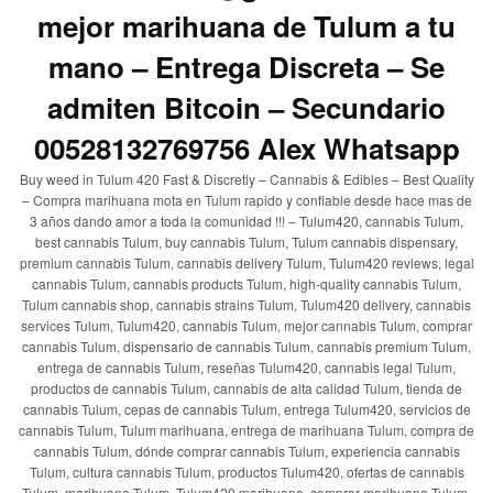
mejor marihuana de Tulum a tu
mano – Entrega Discreta – Se
admiten Bitcoin – Secundario
00528132769756 Alex Whatsapp
Buy weed in Tulum 420 Fast & Discretly – Cannabis & Edibles – Best Quality
– Compra marihuana mota en Tulum rapido y confiable desde hace mas de
3 años dando amor a toda la comunidad !!! – Tulum420, cannabis Tulum,
best cannabis Tulum, buy cannabis Tulum, Tulum cannabis dispensary,
premium cannabis Tulum, cannabis delivery Tulum, Tulum420 reviews, legal
cannabis Tulum, cannabis products Tulum, high-quality cannabis Tulum,
Tulum cannabis shop, cannabis strains Tulum, Tulum420 delivery, cannabis
services Tulum, Tulum420, cannabis Tulum, mejor cannabis Tulum, comprar
cannabis Tulum, dispensario de cannabis Tulum, cannabis premium Tulum,
entrega de cannabis Tulum, reseñas Tulum420, cannabis legal Tulum,
productos de cannabis Tulum, cannabis de alta calidad Tulum, tienda de
cannabis Tulum, cepas de cannabis Tulum, entrega Tulum420, servicios de
cannabis Tulum, Tulum marihuana, entrega de marihuana Tulum, compra de
cannabis Tulum, dónde comprar cannabis Tulum, experiencia cannabis
Tulum, cultura cannabis Tulum, productos Tulum420, ofertas de cannabis
Tulum, marihuana Tulum, Tulum420 marihuana, comprar marihuana Tulum,