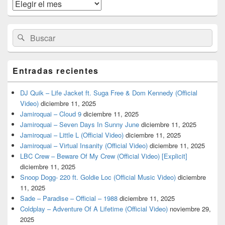
widget
Archivos
barra
lateral
primaria
Buscar
Buscar
por:
Entradas recientes
DJ Quik – Life Jacket ft. Suga Free & Dom Kennedy (Official
Video)
diciembre 11, 2025
Jamiroquai – Cloud 9
diciembre 11, 2025
Jamiroquai – Seven Days In Sunny June
diciembre 11, 2025
Jamiroquai – Little L (Official Video)
diciembre 11, 2025
Jamiroquai – Virtual Insanity (Official Video)
diciembre 11, 2025
LBC Crew – Beware Of My Crew (Official Video) [Explicit]
diciembre 11, 2025
Snoop Dogg- 220 ft. Goldie Loc (Official Music Video)
diciembre
11, 2025
Sade – Paradise – Official – 1988
diciembre 11, 2025
Coldplay – Adventure Of A Lifetime (Official Video)
noviembre 29,
2025