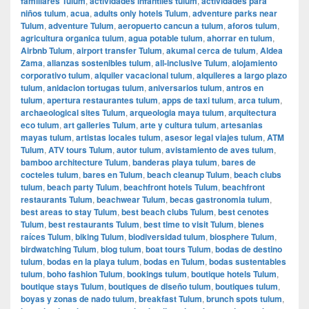
familiares Tulum
,
actividades infantiles tulum
,
actividades para
niños tulum
,
acua
,
adults only hotels Tulum
,
adventure parks near
Tulum
,
adventure Tulum
,
aeropuerto cancun a tulum
,
aforos tulum
,
agricultura organica tulum
,
agua potable tulum
,
ahorrar en tulum
,
Airbnb Tulum
,
airport transfer Tulum
,
akumal cerca de tulum
,
Aldea
Zama
,
alianzas sostenibles tulum
,
all-inclusive Tulum
,
alojamiento
corporativo tulum
,
alquiler vacacional tulum
,
alquileres a largo plazo
tulum
,
anidacion tortugas tulum
,
aniversarios tulum
,
antros en
tulum
,
apertura restaurantes tulum
,
apps de taxi tulum
,
arca tulum
,
archaeological sites Tulum
,
arqueologia maya tulum
,
arquitectura
eco tulum
,
art galleries Tulum
,
arte y cultura tulum
,
artesanias
mayas tulum
,
artistas locales tulum
,
asesor legal viajes tulum
,
ATM
Tulum
,
ATV tours Tulum
,
autor tulum
,
avistamiento de aves tulum
,
bamboo architecture Tulum
,
banderas playa tulum
,
bares de
cocteles tulum
,
bares en Tulum
,
beach cleanup Tulum
,
beach clubs
tulum
,
beach party Tulum
,
beachfront hotels Tulum
,
beachfront
restaurants Tulum
,
beachwear Tulum
,
becas gastronomia tulum
,
best areas to stay Tulum
,
best beach clubs Tulum
,
best cenotes
Tulum
,
best restaurants Tulum
,
best time to visit Tulum
,
bienes
raíces Tulum
,
biking Tulum
,
biodiversidad tulum
,
biosphere Tulum
,
birdwatching Tulum
,
blog tulum
,
boat tours Tulum
,
bodas de destino
tulum
,
bodas en la playa tulum
,
bodas en Tulum
,
bodas sustentables
tulum
,
boho fashion Tulum
,
bookings tulum
,
boutique hotels Tulum
,
boutique stays Tulum
,
boutiques de diseño tulum
,
boutiques tulum
,
boyas y zonas de nado tulum
,
breakfast Tulum
,
brunch spots tulum
,