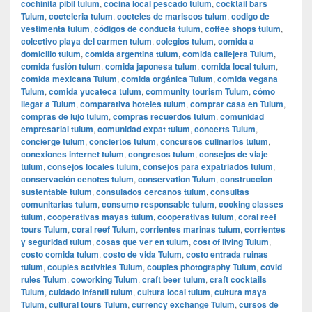
cochinita pibil tulum
,
cocina local pescado tulum
,
cocktail bars
Tulum
,
cocteleria tulum
,
cocteles de mariscos tulum
,
codigo de
vestimenta tulum
,
códigos de conducta tulum
,
coffee shops tulum
,
colectivo playa del carmen tulum
,
colegios tulum
,
comida a
domicilio tulum
,
comida argentina tulum
,
comida callejera Tulum
,
comida fusión tulum
,
comida japonesa tulum
,
comida local tulum
,
comida mexicana Tulum
,
comida orgánica Tulum
,
comida vegana
Tulum
,
comida yucateca tulum
,
community tourism Tulum
,
cómo
llegar a Tulum
,
comparativa hoteles tulum
,
comprar casa en Tulum
,
compras de lujo tulum
,
compras recuerdos tulum
,
comunidad
empresarial tulum
,
comunidad expat tulum
,
concerts Tulum
,
concierge tulum
,
conciertos tulum
,
concursos culinarios tulum
,
conexiones internet tulum
,
congresos tulum
,
consejos de viaje
tulum
,
consejos locales tulum
,
consejos para expatriados tulum
,
conservación cenotes tulum
,
conservation Tulum
,
construccion
sustentable tulum
,
consulados cercanos tulum
,
consultas
comunitarias tulum
,
consumo responsable tulum
,
cooking classes
tulum
,
cooperativas mayas tulum
,
cooperativas tulum
,
coral reef
tours Tulum
,
coral reef Tulum
,
corrientes marinas tulum
,
corrientes
y seguridad tulum
,
cosas que ver en tulum
,
cost of living Tulum
,
costo comida tulum
,
costo de vida Tulum
,
costo entrada ruinas
tulum
,
couples activities Tulum
,
couples photography Tulum
,
covid
rules Tulum
,
coworking Tulum
,
craft beer tulum
,
craft cocktails
Tulum
,
cuidado infantil tulum
,
cultura local tulum
,
cultura maya
Tulum
,
cultural tours Tulum
,
currency exchange Tulum
,
cursos de