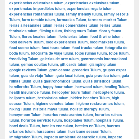
experiencias educativas tulum
,
experiencias exclusivas tulum
,
experiencias imperdibles tulum
,
experiencias regalo tulum
,
experiencias romanticas tulum
,
family friendly tulum
,
family resorts
Tulum
,
farm to table tulum
,
farmacias Tulum
,
farmers market Tulum
,
ferias artesanales tulum
,
ferias comerciales tulum
,
ferias tulum
,
festivales tulum
,
filming tulum
,
fishing tours Tulum
,
flora y fauna
Tulum
,
flores locales tulum
,
floristerias tulum
,
food & wine tulum
,
food delivery Tulum
,
food experiences Tulum
,
food markets tulum
,
food scene tulum
,
food tours tulum
,
food trucks tulum
,
fotografia de
boda tulum
,
fotografia de viaje tulum
,
fotos ruinas tulum
,
fotos tulum
,
freediving Tulum
,
galerias de arte tulum
,
gastronomia internacional
tulum
,
gemas ocultas tulum
,
gift cards tulum
,
glamping tulum
,
google reviews Tulum
,
gran cenote
,
groceries Tulum
,
grupos expat
tulum
,
guía de viaje Tulum
,
guía local tulum
,
guia practica tulum
,
guia
ruinas tulum
,
guias gastronomicos tulum
,
guias turisticos tulum
,
handicrafts Tulum
,
happy hour tulum
,
hartwood tulum
,
healing Tulum
,
health insurance Tulum
,
helicopter tours Tulum
,
helicóptero tulum
,
heliports tulum
,
herbolarios tulum
,
hidden beaches Tulum
,
high
season Tulum
,
higiene cenotes tulum
,
higiene restaurantes tulum
,
hiking Tulum
,
historia maya tulum
,
holistic therapy Tulum
,
honeymoon Tulum
,
horarios restaurantes tulum
,
horarios ruinas
tulum
,
horarios servicio tulum
,
hospitales Tulum
,
hospitals Tulum
,
hotel deals Tulum
,
hoteles eco tulum
,
hoteles en Tulum
,
huertos
urbanos tulum
,
huracanes tulum
,
hurricane season Tulum
,
immigration Tulum
,
impacto ambiental desarrollo tulum
,
impacto