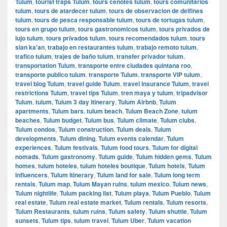
Tulum
,
tourist traps Tulum
,
tours cenotes tulum
,
tours comunitarios
tulum
,
tours de atardecer tulum
,
tours de observacion de delfines
tulum
,
tours de pesca responsable tulum
,
tours de tortugas tulum
,
tours en grupo tulum
,
tours gastronomicos tulum
,
tours privados de
lujo tulum
,
tours privados tulum
,
tours recomendados tulum
,
tours
sian ka'an
,
trabajo en restaurantes tulum
,
trabajo remoto tulum
,
trafico tulum
,
trajes de baño tulum
,
transfer privador tulum
,
transportation Tulum
,
transporte entre ciudades quintana roo
,
transporte publico tulum
,
transporte Tulum
,
transporte VIP tulum
,
travel blog Tulum
,
travel guide Tulum
,
travel insurance Tulum
,
travel
restrictions Tulum
,
travel tips Tulum
,
tren maya y tulum
,
tripadvisor
Tulum
,
tulum
,
Tulum 3 day itinerary
,
Tulum Airbnb
,
Tulum
apartments
,
Tulum bars
,
tulum beach
,
Tulum Beach Zone
,
tulum
beaches
,
Tulum budget
,
Tulum bus
,
Tulum climate
,
Tulum clubs
,
Tulum condos
,
Tulum construction
,
Tulum deals
,
Tulum
developments
,
Tulum dining
,
Tulum events calendar
,
Tulum
experiences
,
Tulum festivals
,
Tulum food tours
,
Tulum for digital
nomads
,
Tulum gastronomy
,
Tulum guide
,
Tulum hidden gems
,
Tulum
homes
,
tulum hoteles
,
tulum hoteles boutique
,
Tulum hotels
,
Tulum
influencers
,
Tulum itinerary
,
Tulum land for sale
,
Tulum long term
rentals
,
Tulum map
,
Tulum Mayan ruins
,
tulum mexico
,
Tulum news
,
Tulum nightlife
,
Tulum packing list
,
Tulum playa
,
Tulum Pueblo
,
Tulum
real estate
,
Tulum real estate market
,
Tulum rentals
,
Tulum resorts
,
Tulum Restaurants
,
tulum ruins
,
Tulum safety
,
Tulum shuttle
,
Tulum
sunsets
,
Tulum tips
,
tulum travel
,
Tulum Uber
,
Tulum vacation