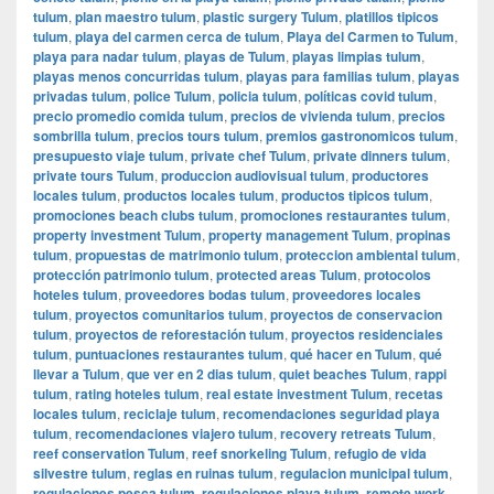
tulum
,
plan maestro tulum
,
plastic surgery Tulum
,
platillos tipicos
tulum
,
playa del carmen cerca de tulum
,
Playa del Carmen to Tulum
,
playa para nadar tulum
,
playas de Tulum
,
playas limpias tulum
,
playas menos concurridas tulum
,
playas para familias tulum
,
playas
privadas tulum
,
police Tulum
,
policia tulum
,
políticas covid tulum
,
precio promedio comida tulum
,
precios de vivienda tulum
,
precios
sombrilla tulum
,
precios tours tulum
,
premios gastronomicos tulum
,
presupuesto viaje tulum
,
private chef Tulum
,
private dinners tulum
,
private tours Tulum
,
produccion audiovisual tulum
,
productores
locales tulum
,
productos locales tulum
,
productos tipicos tulum
,
promociones beach clubs tulum
,
promociones restaurantes tulum
,
property investment Tulum
,
property management Tulum
,
propinas
tulum
,
propuestas de matrimonio tulum
,
proteccion ambiental tulum
,
protección patrimonio tulum
,
protected areas Tulum
,
protocolos
hoteles tulum
,
proveedores bodas tulum
,
proveedores locales
tulum
,
proyectos comunitarios tulum
,
proyectos de conservacion
tulum
,
proyectos de reforestación tulum
,
proyectos residenciales
tulum
,
puntuaciones restaurantes tulum
,
qué hacer en Tulum
,
qué
llevar a Tulum
,
que ver en 2 dias tulum
,
quiet beaches Tulum
,
rappi
tulum
,
rating hoteles tulum
,
real estate investment Tulum
,
recetas
locales tulum
,
reciclaje tulum
,
recomendaciones seguridad playa
tulum
,
recomendaciones viajero tulum
,
recovery retreats Tulum
,
reef conservation Tulum
,
reef snorkeling Tulum
,
refugio de vida
silvestre tulum
,
reglas en ruinas tulum
,
regulacion municipal tulum
,
regulaciones pesca tulum
,
regulaciones playa tulum
,
remote work