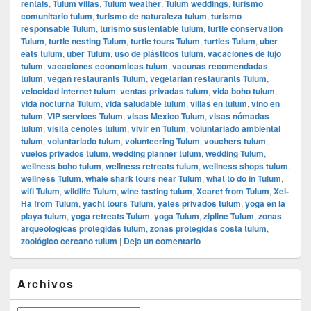
rentals
,
Tulum villas
,
Tulum weather
,
Tulum weddings
,
turismo
comunitario tulum
,
turismo de naturaleza tulum
,
turismo
responsable Tulum
,
turismo sustentable tulum
,
turtle conservation
Tulum
,
turtle nesting Tulum
,
turtle tours Tulum
,
turtles Tulum
,
uber
eats tulum
,
uber Tulum
,
uso de plásticos tulum
,
vacaciones de lujo
tulum
,
vacaciones economicas tulum
,
vacunas recomendadas
tulum
,
vegan restaurants Tulum
,
vegetarian restaurants Tulum
,
velocidad internet tulum
,
ventas privadas tulum
,
vida boho tulum
,
vida nocturna Tulum
,
vida saludable tulum
,
villas en tulum
,
vino en
tulum
,
VIP services Tulum
,
visas Mexico Tulum
,
visas nómadas
tulum
,
visita cenotes tulum
,
vivir en Tulum
,
voluntariado ambiental
tulum
,
voluntariado tulum
,
volunteering Tulum
,
vouchers tulum
,
vuelos privados tulum
,
wedding planner tulum
,
wedding Tulum
,
wellness boho tulum
,
wellness retreats tulum
,
wellness shops tulum
,
wellness Tulum
,
whale shark tours near Tulum
,
what to do in Tulum
,
wifi Tulum
,
wildlife Tulum
,
wine tasting tulum
,
Xcaret from Tulum
,
Xel-
Ha from Tulum
,
yacht tours Tulum
,
yates privados tulum
,
yoga en la
playa tulum
,
yoga retreats Tulum
,
yoga Tulum
,
zipline Tulum
,
zonas
arqueologicas protegidas tulum
,
zonas protegidas costa tulum
,
zoológico cercano tulum
|
Deja un comentario
El
Archivos
área
de