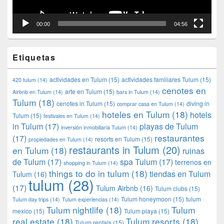
00:00
04:56
Etiquetas
actividades en Tulum
(15)
actividades familiares Tulum
(15)
420 tulum
(14)
cenotes en
arte en Tulum
(15)
Airbnb en Tulum
(14)
bars in Tulum
(14)
Tulum
(18)
cenotes in Tulum
(15)
diving in
comprar casa en Tulum
(14)
hoteles en Tulum
(18)
hotels
Tulum
(15)
festivales en Tulum
(14)
in Tulum
(17)
playas de Tulum
inversión inmobiliaria Tulum
(14)
restaurantes
(17)
resorts en Tulum
(15)
propiedades en Tulum
(14)
restaurants in Tulum
(20)
en Tulum
(18)
ruinas
de Tulum
(17)
spa Tulum
(17)
terrenos en
shopping in Tulum
(14)
things to do in tulum
(18)
tiendas en Tulum
Tulum
(16)
tulum
(28)
(17)
Tulum Airbnb
(16)
Tulum clubs
(15)
Tulum honeymoon
(15)
tulum
Tulum day trips
(14)
Tulum experiencias
(14)
Tulum nightlife
(18)
Tulum
mexico
(15)
Tulum playa
(15)
real estate
(18)
Tulum resorts
(18)
Tulum rentals
(15)