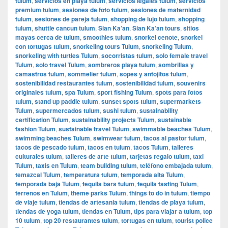
tulum
,
servicios en playa tulum
,
servicios legales tulum
,
servicios
premium tulum
,
sesiones de foto tulum
,
sesiones de maternidad
tulum
,
sesiones de pareja tulum
,
shopping de lujo tulum
,
shopping
tulum
,
shuttle cancun tulum
,
Sian Ka’an
,
Sian Ka’an tours
,
sitios
mayas cerca de tulum
,
smoothies tulum
,
snorkel cenote
,
snorkel
con tortugas tulum
,
snorkeling tours Tulum
,
snorkeling Tulum
,
snorkeling with turtles Tulum
,
socorristas tulum
,
solo female travel
Tulum
,
solo travel Tulum
,
sombreros playa tulum
,
sombrillas y
camastros tulum
,
sommelier tulum
,
sopes y antojitos tulum
,
sostenibilidad restaurantes tulum
,
sostenibilidad tulum
,
souvenirs
originales tulum
,
spa Tulum
,
sport fishing Tulum
,
spots para fotos
tulum
,
stand up paddle tulum
,
sunset spots tulum
,
supermarkets
Tulum
,
supermercados tulum
,
sushi tulum
,
sustainability
certification Tulum
,
sustainability projects Tulum
,
sustainable
fashion Tulum
,
sustainable travel Tulum
,
swimmable beaches Tulum
,
swimming beaches Tulum
,
swimwear tulum
,
tacos al pastor tulum
,
tacos de pescado tulum
,
tacos en tulum
,
tacos Tulum
,
talleres
culturales tulum
,
talleres de arte tulum
,
tarjetas regalo tulum
,
taxi
Tulum
,
taxis en Tulum
,
team building tulum
,
teléfono embajada tulum
,
temazcal Tulum
,
temperatura tulum
,
temporada alta Tulum
,
temporada baja Tulum
,
tequila bars tulum
,
tequila tasting Tulum
,
terrenos en Tulum
,
theme parks Tulum
,
things to do in tulum
,
tiempo
de viaje tulum
,
tiendas de artesania tulum
,
tiendas de playa tulum
,
tiendas de yoga tulum
,
tiendas en Tulum
,
tips para viajar a tulum
,
top
10 tulum
,
top 20 restaurantes tulum
,
tortugas en tulum
,
tourist police