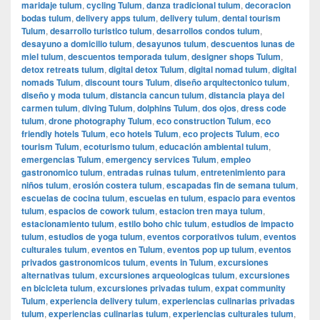
maridaje tulum
,
cycling Tulum
,
danza tradicional tulum
,
decoracion
bodas tulum
,
delivery apps tulum
,
delivery tulum
,
dental tourism
Tulum
,
desarrollo turistico tulum
,
desarrollos condos tulum
,
desayuno a domicilio tulum
,
desayunos tulum
,
descuentos lunas de
miel tulum
,
descuentos temporada tulum
,
designer shops Tulum
,
detox retreats tulum
,
digital detox Tulum
,
digital nomad tulum
,
digital
nomads Tulum
,
discount tours Tulum
,
diseño arquitectonico tulum
,
diseño y moda tulum
,
distancia cancun tulum
,
distancia playa del
carmen tulum
,
diving Tulum
,
dolphins Tulum
,
dos ojos
,
dress code
tulum
,
drone photography Tulum
,
eco construction Tulum
,
eco
friendly hotels Tulum
,
eco hotels Tulum
,
eco projects Tulum
,
eco
tourism Tulum
,
ecoturismo tulum
,
educación ambiental tulum
,
emergencias Tulum
,
emergency services Tulum
,
empleo
gastronomico tulum
,
entradas ruinas tulum
,
entretenimiento para
niños tulum
,
erosión costera tulum
,
escapadas fin de semana tulum
,
escuelas de cocina tulum
,
escuelas en tulum
,
espacio para eventos
tulum
,
espacios de cowork tulum
,
estacion tren maya tulum
,
estacionamiento tulum
,
estilo boho chic tulum
,
estudios de impacto
tulum
,
estudios de yoga tulum
,
eventos corporativos tulum
,
eventos
culturales tulum
,
eventos en Tulum
,
eventos pop up tulum
,
eventos
privados gastronomicos tulum
,
events in Tulum
,
excursiones
alternativas tulum
,
excursiones arqueologicas tulum
,
excursiones
en bicicleta tulum
,
excursiones privadas tulum
,
expat community
Tulum
,
experiencia delivery tulum
,
experiencias culinarias privadas
tulum
,
experiencias culinarias tulum
,
experiencias culturales tulum
,