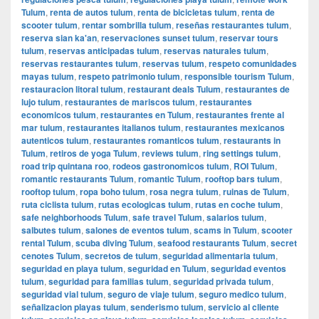
Tulum
,
renta de autos tulum
,
renta de bicicletas tulum
,
renta de
scooter tulum
,
rentar sombrilla tulum
,
reseñas restaurantes tulum
,
reserva sian ka'an
,
reservaciones sunset tulum
,
reservar tours
tulum
,
reservas anticipadas tulum
,
reservas naturales tulum
,
reservas restaurantes tulum
,
reservas tulum
,
respeto comunidades
mayas tulum
,
respeto patrimonio tulum
,
responsible tourism Tulum
,
restauracion litoral tulum
,
restaurant deals Tulum
,
restaurantes de
lujo tulum
,
restaurantes de mariscos tulum
,
restaurantes
economicos tulum
,
restaurantes en Tulum
,
restaurantes frente al
mar tulum
,
restaurantes italianos tulum
,
restaurantes mexicanos
autenticos tulum
,
restaurantes romanticos tulum
,
restaurants in
Tulum
,
retiros de yoga Tulum
,
reviews tulum
,
ring settings tulum
,
road trip quintana roo
,
rodeos gastronomicos tulum
,
ROI Tulum
,
romantic restaurants Tulum
,
romantic Tulum
,
rooftop bars tulum
,
rooftop tulum
,
ropa boho tulum
,
rosa negra tulum
,
ruinas de Tulum
,
ruta ciclista tulum
,
rutas ecologicas tulum
,
rutas en coche tulum
,
safe neighborhoods Tulum
,
safe travel Tulum
,
salarios tulum
,
salbutes tulum
,
salones de eventos tulum
,
scams in Tulum
,
scooter
rental Tulum
,
scuba diving Tulum
,
seafood restaurants Tulum
,
secret
cenotes Tulum
,
secretos de tulum
,
seguridad alimentaria tulum
,
seguridad en playa tulum
,
seguridad en Tulum
,
seguridad eventos
tulum
,
seguridad para familias tulum
,
seguridad privada tulum
,
seguridad vial tulum
,
seguro de viaje tulum
,
seguro medico tulum
,
señalizacion playas tulum
,
senderismo tulum
,
servicio al cliente