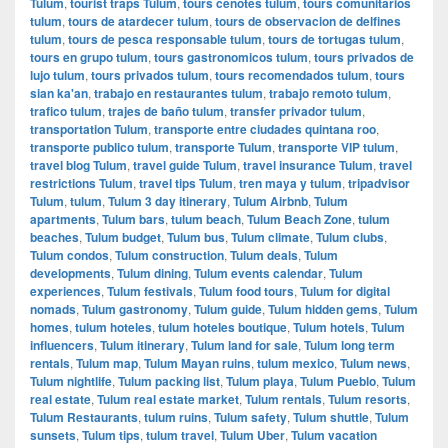
Tulum
,
tourist traps Tulum
,
tours cenotes tulum
,
tours comunitarios
tulum
,
tours de atardecer tulum
,
tours de observacion de delfines
tulum
,
tours de pesca responsable tulum
,
tours de tortugas tulum
,
tours en grupo tulum
,
tours gastronomicos tulum
,
tours privados de
lujo tulum
,
tours privados tulum
,
tours recomendados tulum
,
tours
sian ka'an
,
trabajo en restaurantes tulum
,
trabajo remoto tulum
,
trafico tulum
,
trajes de baño tulum
,
transfer privador tulum
,
transportation Tulum
,
transporte entre ciudades quintana roo
,
transporte publico tulum
,
transporte Tulum
,
transporte VIP tulum
,
travel blog Tulum
,
travel guide Tulum
,
travel insurance Tulum
,
travel
restrictions Tulum
,
travel tips Tulum
,
tren maya y tulum
,
tripadvisor
Tulum
,
tulum
,
Tulum 3 day itinerary
,
Tulum Airbnb
,
Tulum
apartments
,
Tulum bars
,
tulum beach
,
Tulum Beach Zone
,
tulum
beaches
,
Tulum budget
,
Tulum bus
,
Tulum climate
,
Tulum clubs
,
Tulum condos
,
Tulum construction
,
Tulum deals
,
Tulum
developments
,
Tulum dining
,
Tulum events calendar
,
Tulum
experiences
,
Tulum festivals
,
Tulum food tours
,
Tulum for digital
nomads
,
Tulum gastronomy
,
Tulum guide
,
Tulum hidden gems
,
Tulum
homes
,
tulum hoteles
,
tulum hoteles boutique
,
Tulum hotels
,
Tulum
influencers
,
Tulum itinerary
,
Tulum land for sale
,
Tulum long term
rentals
,
Tulum map
,
Tulum Mayan ruins
,
tulum mexico
,
Tulum news
,
Tulum nightlife
,
Tulum packing list
,
Tulum playa
,
Tulum Pueblo
,
Tulum
real estate
,
Tulum real estate market
,
Tulum rentals
,
Tulum resorts
,
Tulum Restaurants
,
tulum ruins
,
Tulum safety
,
Tulum shuttle
,
Tulum
sunsets
,
Tulum tips
,
tulum travel
,
Tulum Uber
,
Tulum vacation