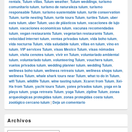
rentals
,
Tulum villas
,
Tulum weather
,
Tulum weddings
,
turismo
comunitario tulum
,
turismo de naturaleza tulum
,
turismo
responsable Tulum
,
turismo sustentable tulum
,
turtle conservation
Tulum
,
turtle nesting Tulum
,
turtle tours Tulum
,
turtles Tulum
,
uber
eats tulum
,
uber Tulum
,
uso de plásticos tulum
,
vacaciones de lujo
tulum
,
vacaciones economicas tulum
,
vacunas recomendadas
tulum
,
vegan restaurants Tulum
,
vegetarian restaurants Tulum
,
velocidad internet tulum
,
ventas privadas tulum
,
vida boho tulum
,
vida nocturna Tulum
,
vida saludable tulum
,
villas en tulum
,
vino en
tulum
,
VIP services Tulum
,
visas Mexico Tulum
,
visas nómadas
tulum
,
visita cenotes tulum
,
vivir en Tulum
,
voluntariado ambiental
tulum
,
voluntariado tulum
,
volunteering Tulum
,
vouchers tulum
,
vuelos privados tulum
,
wedding planner tulum
,
wedding Tulum
,
wellness boho tulum
,
wellness retreats tulum
,
wellness shops tulum
,
wellness Tulum
,
whale shark tours near Tulum
,
what to do in Tulum
,
wifi Tulum
,
wildlife Tulum
,
wine tasting tulum
,
Xcaret from Tulum
,
Xel-
Ha from Tulum
,
yacht tours Tulum
,
yates privados tulum
,
yoga en la
playa tulum
,
yoga retreats Tulum
,
yoga Tulum
,
zipline Tulum
,
zonas
arqueologicas protegidas tulum
,
zonas protegidas costa tulum
,
zoológico cercano tulum
|
Deja un comentario
El
Archivos
área
de