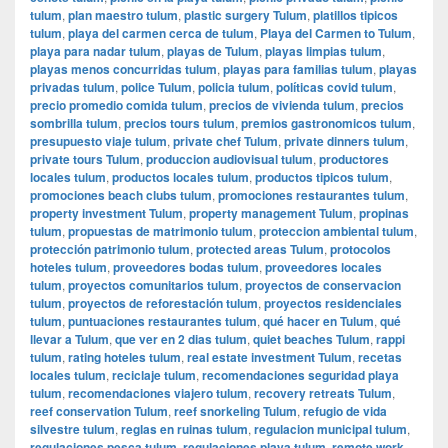
tulum
,
plan maestro tulum
,
plastic surgery Tulum
,
platillos tipicos
tulum
,
playa del carmen cerca de tulum
,
Playa del Carmen to Tulum
,
playa para nadar tulum
,
playas de Tulum
,
playas limpias tulum
,
playas menos concurridas tulum
,
playas para familias tulum
,
playas
privadas tulum
,
police Tulum
,
policia tulum
,
políticas covid tulum
,
precio promedio comida tulum
,
precios de vivienda tulum
,
precios
sombrilla tulum
,
precios tours tulum
,
premios gastronomicos tulum
,
presupuesto viaje tulum
,
private chef Tulum
,
private dinners tulum
,
private tours Tulum
,
produccion audiovisual tulum
,
productores
locales tulum
,
productos locales tulum
,
productos tipicos tulum
,
promociones beach clubs tulum
,
promociones restaurantes tulum
,
property investment Tulum
,
property management Tulum
,
propinas
tulum
,
propuestas de matrimonio tulum
,
proteccion ambiental tulum
,
protección patrimonio tulum
,
protected areas Tulum
,
protocolos
hoteles tulum
,
proveedores bodas tulum
,
proveedores locales
tulum
,
proyectos comunitarios tulum
,
proyectos de conservacion
tulum
,
proyectos de reforestación tulum
,
proyectos residenciales
tulum
,
puntuaciones restaurantes tulum
,
qué hacer en Tulum
,
qué
llevar a Tulum
,
que ver en 2 dias tulum
,
quiet beaches Tulum
,
rappi
tulum
,
rating hoteles tulum
,
real estate investment Tulum
,
recetas
locales tulum
,
reciclaje tulum
,
recomendaciones seguridad playa
tulum
,
recomendaciones viajero tulum
,
recovery retreats Tulum
,
reef conservation Tulum
,
reef snorkeling Tulum
,
refugio de vida
silvestre tulum
,
reglas en ruinas tulum
,
regulacion municipal tulum
,
regulaciones pesca tulum
,
regulaciones playa tulum
,
remote work