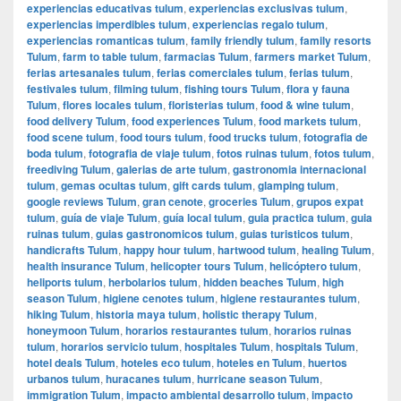
experiencias educativas tulum
,
experiencias exclusivas tulum
,
experiencias imperdibles tulum
,
experiencias regalo tulum
,
experiencias romanticas tulum
,
family friendly tulum
,
family resorts
Tulum
,
farm to table tulum
,
farmacias Tulum
,
farmers market Tulum
,
ferias artesanales tulum
,
ferias comerciales tulum
,
ferias tulum
,
festivales tulum
,
filming tulum
,
fishing tours Tulum
,
flora y fauna
Tulum
,
flores locales tulum
,
floristerias tulum
,
food & wine tulum
,
food delivery Tulum
,
food experiences Tulum
,
food markets tulum
,
food scene tulum
,
food tours tulum
,
food trucks tulum
,
fotografia de
boda tulum
,
fotografia de viaje tulum
,
fotos ruinas tulum
,
fotos tulum
,
freediving Tulum
,
galerias de arte tulum
,
gastronomia internacional
tulum
,
gemas ocultas tulum
,
gift cards tulum
,
glamping tulum
,
google reviews Tulum
,
gran cenote
,
groceries Tulum
,
grupos expat
tulum
,
guía de viaje Tulum
,
guía local tulum
,
guia practica tulum
,
guia
ruinas tulum
,
guias gastronomicos tulum
,
guias turisticos tulum
,
handicrafts Tulum
,
happy hour tulum
,
hartwood tulum
,
healing Tulum
,
health insurance Tulum
,
helicopter tours Tulum
,
helicóptero tulum
,
heliports tulum
,
herbolarios tulum
,
hidden beaches Tulum
,
high
season Tulum
,
higiene cenotes tulum
,
higiene restaurantes tulum
,
hiking Tulum
,
historia maya tulum
,
holistic therapy Tulum
,
honeymoon Tulum
,
horarios restaurantes tulum
,
horarios ruinas
tulum
,
horarios servicio tulum
,
hospitales Tulum
,
hospitals Tulum
,
hotel deals Tulum
,
hoteles eco tulum
,
hoteles en Tulum
,
huertos
urbanos tulum
,
huracanes tulum
,
hurricane season Tulum
,
immigration Tulum
,
impacto ambiental desarrollo tulum
,
impacto