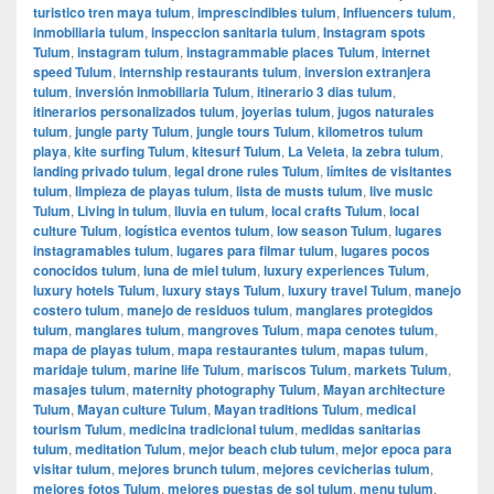
turistico tren maya tulum
,
imprescindibles tulum
,
Influencers tulum
,
inmobiliaria tulum
,
inspeccion sanitaria tulum
,
Instagram spots
Tulum
,
instagram tulum
,
instagrammable places Tulum
,
internet
speed Tulum
,
internship restaurants tulum
,
inversion extranjera
tulum
,
inversión inmobiliaria Tulum
,
itinerario 3 dias tulum
,
itinerarios personalizados tulum
,
joyerias tulum
,
jugos naturales
tulum
,
jungle party Tulum
,
jungle tours Tulum
,
kilometros tulum
playa
,
kite surfing Tulum
,
kitesurf Tulum
,
La Veleta
,
la zebra tulum
,
landing privado tulum
,
legal drone rules Tulum
,
límites de visitantes
tulum
,
limpieza de playas tulum
,
lista de musts tulum
,
live music
Tulum
,
Living in tulum
,
lluvia en tulum
,
local crafts Tulum
,
local
culture Tulum
,
logística eventos tulum
,
low season Tulum
,
lugares
instagramables tulum
,
lugares para filmar tulum
,
lugares pocos
conocidos tulum
,
luna de miel tulum
,
luxury experiences Tulum
,
luxury hotels Tulum
,
luxury stays Tulum
,
luxury travel Tulum
,
manejo
costero tulum
,
manejo de residuos tulum
,
manglares protegidos
tulum
,
manglares tulum
,
mangroves Tulum
,
mapa cenotes tulum
,
mapa de playas tulum
,
mapa restaurantes tulum
,
mapas tulum
,
maridaje tulum
,
marine life Tulum
,
mariscos Tulum
,
markets Tulum
,
masajes tulum
,
maternity photography Tulum
,
Mayan architecture
Tulum
,
Mayan culture Tulum
,
Mayan traditions Tulum
,
medical
tourism Tulum
,
medicina tradicional tulum
,
medidas sanitarias
tulum
,
meditation Tulum
,
mejor beach club tulum
,
mejor epoca para
visitar tulum
,
mejores brunch tulum
,
mejores cevicherias tulum
,
mejores fotos Tulum
,
mejores puestas de sol tulum
,
menu tulum
,