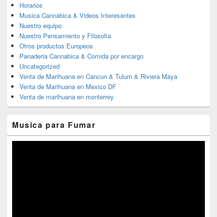
Horarios
Musica Cannabica & Videos Interesantes
Nuestro equipo
Nuestro Pensamiento y Filosofia
Otros productos Europeos
Panaderia Cannabica & Comida por encargo
Uncategorized
Venta de Marihuana en Cancun & Tulum & Riviera Maya
Venta de Marihuana en Mexico DF
Venta de marihuana en monterrey
Musica para Fumar
Reproductor
de
vídeo