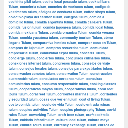
cochinita pibil tulum
,
cocina local pescado tulum
,
cocktail bars
Tulum
,
cocteleria tulum
,
cocteles de mariscos tulum
,
codigo de
vestimenta tulum
,
códigos de conducta tulum
,
coffee shops tulum
,
colectivo playa del carmen tulum
,
colegios tulum
,
comida a
domicilio tulum
,
comida argentina tulum
,
comida callejera Tulum
,
comida fusión tulum
,
comida japonesa tulum
,
comida local tulum
,
comida mexicana Tulum
,
comida orgánica Tulum
,
comida vegana
Tulum
,
comida yucateca tulum
,
community tourism Tulum
,
cómo
llegar a Tulum
,
comparativa hoteles tulum
,
comprar casa en Tulum
,
compras de lujo tulum
,
compras recuerdos tulum
,
comunidad
empresarial tulum
,
comunidad expat tulum
,
concerts Tulum
,
concierge tulum
,
conciertos tulum
,
concursos culinarios tulum
,
conexiones internet tulum
,
congresos tulum
,
consejos de viaje
tulum
,
consejos locales tulum
,
consejos para expatriados tulum
,
conservación cenotes tulum
,
conservation Tulum
,
construccion
sustentable tulum
,
consulados cercanos tulum
,
consultas
comunitarias tulum
,
consumo responsable tulum
,
cooking classes
tulum
,
cooperativas mayas tulum
,
cooperativas tulum
,
coral reef
tours Tulum
,
coral reef Tulum
,
corrientes marinas tulum
,
corrientes
y seguridad tulum
,
cosas que ver en tulum
,
cost of living Tulum
,
costo comida tulum
,
costo de vida Tulum
,
costo entrada ruinas
tulum
,
couples activities Tulum
,
couples photography Tulum
,
covid
rules Tulum
,
coworking Tulum
,
craft beer tulum
,
craft cocktails
Tulum
,
cuidado infantil tulum
,
cultura local tulum
,
cultura maya
Tulum
,
cultural tours Tulum
,
currency exchange Tulum
,
cursos de