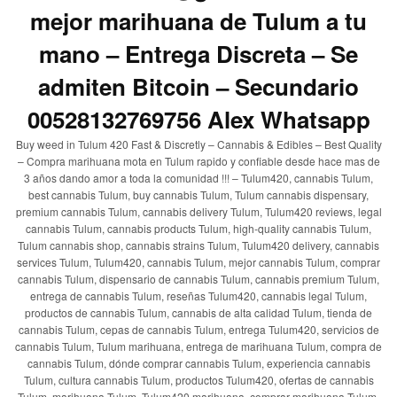
mejor marihuana de Tulum a tu
mano – Entrega Discreta – Se
admiten Bitcoin – Secundario
00528132769756 Alex Whatsapp
Buy weed in Tulum 420 Fast & Discretly – Cannabis & Edibles – Best Quality
– Compra marihuana mota en Tulum rapido y confiable desde hace mas de
3 años dando amor a toda la comunidad !!! – Tulum420, cannabis Tulum,
best cannabis Tulum, buy cannabis Tulum, Tulum cannabis dispensary,
premium cannabis Tulum, cannabis delivery Tulum, Tulum420 reviews, legal
cannabis Tulum, cannabis products Tulum, high-quality cannabis Tulum,
Tulum cannabis shop, cannabis strains Tulum, Tulum420 delivery, cannabis
services Tulum, Tulum420, cannabis Tulum, mejor cannabis Tulum, comprar
cannabis Tulum, dispensario de cannabis Tulum, cannabis premium Tulum,
entrega de cannabis Tulum, reseñas Tulum420, cannabis legal Tulum,
productos de cannabis Tulum, cannabis de alta calidad Tulum, tienda de
cannabis Tulum, cepas de cannabis Tulum, entrega Tulum420, servicios de
cannabis Tulum, Tulum marihuana, entrega de marihuana Tulum, compra de
cannabis Tulum, dónde comprar cannabis Tulum, experiencia cannabis
Tulum, cultura cannabis Tulum, productos Tulum420, ofertas de cannabis
Tulum, marihuana Tulum, Tulum420 marihuana, comprar marihuana Tulum,