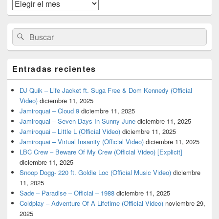
widget
Archivos
barra
lateral
primaria
Buscar
Buscar
por:
Entradas recientes
DJ Quik – Life Jacket ft. Suga Free & Dom Kennedy (Official
Video)
diciembre 11, 2025
Jamiroquai – Cloud 9
diciembre 11, 2025
Jamiroquai – Seven Days In Sunny June
diciembre 11, 2025
Jamiroquai – Little L (Official Video)
diciembre 11, 2025
Jamiroquai – Virtual Insanity (Official Video)
diciembre 11, 2025
LBC Crew – Beware Of My Crew (Official Video) [Explicit]
diciembre 11, 2025
Snoop Dogg- 220 ft. Goldie Loc (Official Music Video)
diciembre
11, 2025
Sade – Paradise – Official – 1988
diciembre 11, 2025
Coldplay – Adventure Of A Lifetime (Official Video)
noviembre 29,
2025