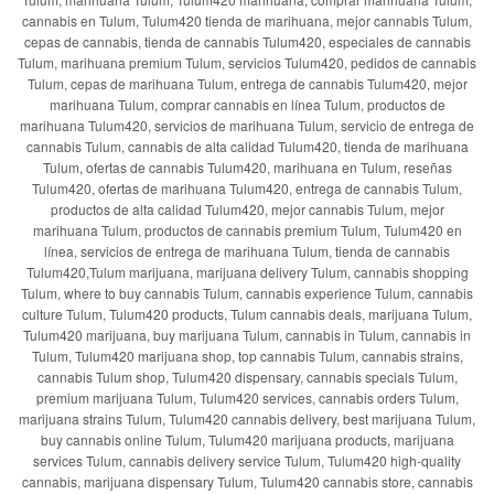
cannabis en Tulum, Tulum420 tienda de marihuana, mejor cannabis Tulum,
cepas de cannabis, tienda de cannabis Tulum420, especiales de cannabis
Tulum, marihuana premium Tulum, servicios Tulum420, pedidos de cannabis
Tulum, cepas de marihuana Tulum, entrega de cannabis Tulum420, mejor
marihuana Tulum, comprar cannabis en línea Tulum, productos de
marihuana Tulum420, servicios de marihuana Tulum, servicio de entrega de
cannabis Tulum, cannabis de alta calidad Tulum420, tienda de marihuana
Tulum, ofertas de cannabis Tulum420, marihuana en Tulum, reseñas
Tulum420, ofertas de marihuana Tulum420, entrega de cannabis Tulum,
productos de alta calidad Tulum420, mejor cannabis Tulum, mejor
marihuana Tulum, productos de cannabis premium Tulum, Tulum420 en
línea, servicios de entrega de marihuana Tulum, tienda de cannabis
Tulum420,Tulum marijuana, marijuana delivery Tulum, cannabis shopping
Tulum, where to buy cannabis Tulum, cannabis experience Tulum, cannabis
culture Tulum, Tulum420 products, Tulum cannabis deals, marijuana Tulum,
Tulum420 marijuana, buy marijuana Tulum, cannabis in Tulum, cannabis in
Tulum, Tulum420 marijuana shop, top cannabis Tulum, cannabis strains,
cannabis Tulum shop, Tulum420 dispensary, cannabis specials Tulum,
premium marijuana Tulum, Tulum420 services, cannabis orders Tulum,
marijuana strains Tulum, Tulum420 cannabis delivery, best marijuana Tulum,
buy cannabis online Tulum, Tulum420 marijuana products, marijuana
services Tulum, cannabis delivery service Tulum, Tulum420 high-quality
cannabis, marijuana dispensary Tulum, Tulum420 cannabis store, cannabis