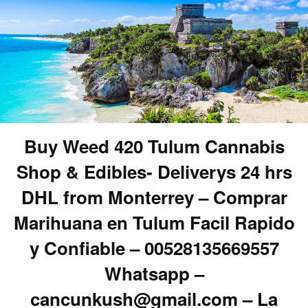
Buy Weed 420 Tulum Cannabis
Shop & Edibles- Deliverys 24 hrs
DHL from Monterrey – Comprar
Marihuana en Tulum Facil Rapido
y Confiable – 00528135669557
Whatsapp –
cancunkush@gmail.com – La