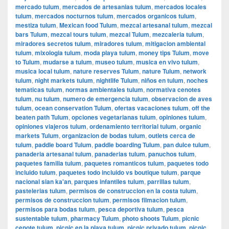
mercado tulum
,
mercados de artesanias tulum
,
mercados locales
tulum
,
mercados nocturnos tulum
,
mercados organicos tulum
,
mestiza tulum
,
Mexican food Tulum
,
mezcal artesanal tulum
,
mezcal
bars Tulum
,
mezcal tours tulum
,
mezcal Tulum
,
mezcaleria tulum
,
miradores secretos tulum
,
miradores tulum
,
mitigacion ambiental
tulum
,
mixologia tulum
,
moda playa tulum
,
money tips Tulum
,
move
to Tulum
,
mudarse a tulum
,
museo tulum
,
musica en vivo tulum
,
musica local tulum
,
nature reserves Tulum
,
nature Tulum
,
network
tulum
,
night markets tulum
,
nightlife Tulum
,
niños en tulum
,
noches
tematicas tulum
,
normas ambientales tulum
,
normativa cenotes
tulum
,
nu tulum
,
numero de emergencia tulum
,
observacion de aves
tulum
,
ocean conservation Tulum
,
ofertas vacaciones tulum
,
off the
beaten path Tulum
,
opciones vegetarianas tulum
,
opiniones tulum
,
opiniones viajeros tulum
,
ordenamiento territorial tulum
,
organic
markets Tulum
,
organizacion de bodas tulum
,
outlets cerca de
tulum
,
paddle board Tulum
,
paddle boarding Tulum
,
pan dulce tulum
,
panaderia artesanal tulum
,
panaderias tulum
,
panuchos tulum
,
paquetes familia tulum
,
paquetes romanticos tulum
,
paquetes todo
incluido tulum
,
paquetes todo incluido vs boutique tulum
,
parque
nacional sian ka'an
,
parques infantiles tulum
,
parrillas tulum
,
pastelerias tulum
,
permisos de construccion en la costa tulum
,
permisos de construccion tulum
,
permisos filmacion tulum
,
permisos para bodas tulum
,
pesca deportiva tulum
,
pesca
sustentable tulum
,
pharmacy Tulum
,
photo shoots Tulum
,
picnic
cenote tulum
,
picnic en la playa tulum
,
picnic privado tulum
,
picnic