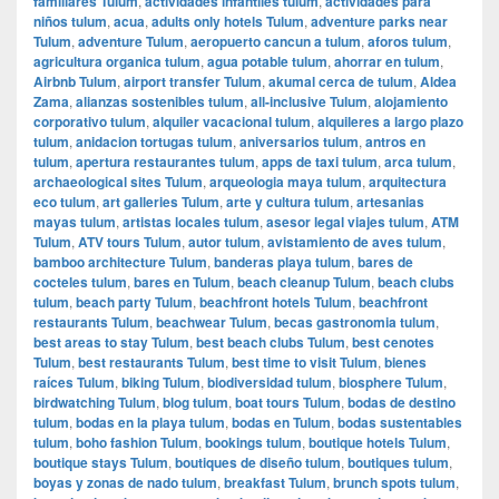
familiares Tulum
,
actividades infantiles tulum
,
actividades para
niños tulum
,
acua
,
adults only hotels Tulum
,
adventure parks near
Tulum
,
adventure Tulum
,
aeropuerto cancun a tulum
,
aforos tulum
,
agricultura organica tulum
,
agua potable tulum
,
ahorrar en tulum
,
Airbnb Tulum
,
airport transfer Tulum
,
akumal cerca de tulum
,
Aldea
Zama
,
alianzas sostenibles tulum
,
all-inclusive Tulum
,
alojamiento
corporativo tulum
,
alquiler vacacional tulum
,
alquileres a largo plazo
tulum
,
anidacion tortugas tulum
,
aniversarios tulum
,
antros en
tulum
,
apertura restaurantes tulum
,
apps de taxi tulum
,
arca tulum
,
archaeological sites Tulum
,
arqueologia maya tulum
,
arquitectura
eco tulum
,
art galleries Tulum
,
arte y cultura tulum
,
artesanias
mayas tulum
,
artistas locales tulum
,
asesor legal viajes tulum
,
ATM
Tulum
,
ATV tours Tulum
,
autor tulum
,
avistamiento de aves tulum
,
bamboo architecture Tulum
,
banderas playa tulum
,
bares de
cocteles tulum
,
bares en Tulum
,
beach cleanup Tulum
,
beach clubs
tulum
,
beach party Tulum
,
beachfront hotels Tulum
,
beachfront
restaurants Tulum
,
beachwear Tulum
,
becas gastronomia tulum
,
best areas to stay Tulum
,
best beach clubs Tulum
,
best cenotes
Tulum
,
best restaurants Tulum
,
best time to visit Tulum
,
bienes
raíces Tulum
,
biking Tulum
,
biodiversidad tulum
,
biosphere Tulum
,
birdwatching Tulum
,
blog tulum
,
boat tours Tulum
,
bodas de destino
tulum
,
bodas en la playa tulum
,
bodas en Tulum
,
bodas sustentables
tulum
,
boho fashion Tulum
,
bookings tulum
,
boutique hotels Tulum
,
boutique stays Tulum
,
boutiques de diseño tulum
,
boutiques tulum
,
boyas y zonas de nado tulum
,
breakfast Tulum
,
brunch spots tulum
,