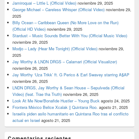
Jamiroquai – Little L (Official Video)
noviembre 29, 2025
George Michael – Careless Whisper (Official Video)
noviembre 29,
2025
Billy Ocean – Caribbean Queen (No More Love on the Run)
(Official HD Video)
noviembre 29, 2025
Stardust – Music Sounds Better With You (Official Music Video)
noviembre 29, 2025
Modjo – Lady (Hear Me Tonight) (Official Video)
noviembre 29,
2025
Jay Worthy & LNDN DRGS – Calamari (Official Visualizer)
noviembre 26, 2025
Jay Worthy ‘Uza Trikk’ ft. G Perico & Earl Swavey starring A$AP
noviembre 26, 2025
LNDN DRGS, Jay Worthy & Sean House – Sepulveda (Official
Video) (feat. Trae tha Truth)
noviembre 26, 2025
Look At Me Now/Bonafide Hustler – Young Buck
agosto 24, 2025
Frontera México Belice Xcalak || Quintana Roo.
agosto 21, 2025
Israelís piden asilo humanitario en Quintana Roo tras el conflicto
actual en Israel
agosto 21, 2025
Comentarios recientes