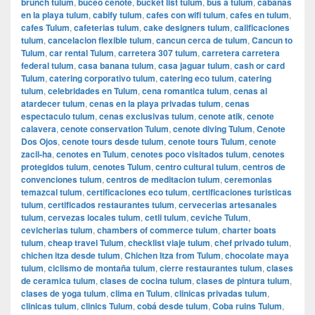
brunch tulum
,
buceo cenote
,
bucket list tulum
,
bus a tulum
,
cabanas
en la playa tulum
,
cabify tulum
,
cafes con wifi tulum
,
cafes en tulum
,
cafes Tulum
,
cafeterias tulum
,
cake designers tulum
,
calificaciones
tulum
,
cancelacion flexible tulum
,
cancun cerca de tulum
,
Cancun to
Tulum
,
car rental Tulum
,
carretera 307 tulum
,
carretera carretera
federal tulum
,
casa banana tulum
,
casa jaguar tulum
,
cash or card
Tulum
,
catering corporativo tulum
,
catering eco tulum
,
catering
tulum
,
celebridades en Tulum
,
cena romantica tulum
,
cenas al
atardecer tulum
,
cenas en la playa privadas tulum
,
cenas
espectaculo tulum
,
cenas exclusivas tulum
,
cenote atik
,
cenote
calavera
,
cenote conservation Tulum
,
cenote diving Tulum
,
Cenote
Dos Ojos
,
cenote tours desde tulum
,
cenote tours Tulum
,
cenote
zacil-ha
,
cenotes en Tulum
,
cenotes poco visitados tulum
,
cenotes
protegidos tulum
,
cenotes Tulum
,
centro cultural tulum
,
centros de
convenciones tulum
,
centros de meditacion tulum
,
ceremonias
temazcal tulum
,
certificaciones eco tulum
,
certificaciones turisticas
tulum
,
certificados restaurantes tulum
,
cervecerias artesanales
tulum
,
cervezas locales tulum
,
cetli tulum
,
ceviche Tulum
,
cevicherias tulum
,
chambers of commerce tulum
,
charter boats
tulum
,
cheap travel Tulum
,
checklist viaje tulum
,
chef privado tulum
,
chichen itza desde tulum
,
Chichen Itza from Tulum
,
chocolate maya
tulum
,
ciclismo de montaña tulum
,
cierre restaurantes tulum
,
clases
de ceramica tulum
,
clases de cocina tulum
,
clases de pintura tulum
,
clases de yoga tulum
,
clima en Tulum
,
clinicas privadas tulum
,
clinicas tulum
,
clinics Tulum
,
cobá desde tulum
,
Coba ruins Tulum
,