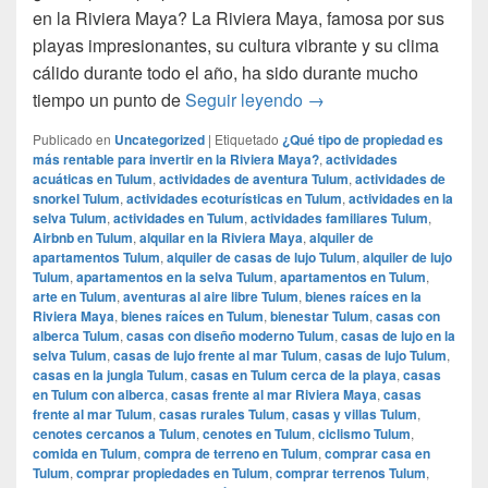
en la Riviera Maya? La Riviera Maya, famosa por sus
playas impresionantes, su cultura vibrante y su clima
cálido durante todo el año, ha sido durante mucho
¿Qué tipo de propiedad 
tiempo un punto de
Seguir leyendo
→
Publicado en
Uncategorized
|
Etiquetado
¿Qué tipo de propiedad es
más rentable para invertir en la Riviera Maya?
,
actividades
acuáticas en Tulum
,
actividades de aventura Tulum
,
actividades de
snorkel Tulum
,
actividades ecoturísticas en Tulum
,
actividades en la
selva Tulum
,
actividades en Tulum
,
actividades familiares Tulum
,
Airbnb en Tulum
,
alquilar en la Riviera Maya
,
alquiler de
apartamentos Tulum
,
alquiler de casas de lujo Tulum
,
alquiler de lujo
Tulum
,
apartamentos en la selva Tulum
,
apartamentos en Tulum
,
arte en Tulum
,
aventuras al aire libre Tulum
,
bienes raíces en la
Riviera Maya
,
bienes raíces en Tulum
,
bienestar Tulum
,
casas con
alberca Tulum
,
casas con diseño moderno Tulum
,
casas de lujo en la
selva Tulum
,
casas de lujo frente al mar Tulum
,
casas de lujo Tulum
,
casas en la jungla Tulum
,
casas en Tulum cerca de la playa
,
casas
en Tulum con alberca
,
casas frente al mar Riviera Maya
,
casas
frente al mar Tulum
,
casas rurales Tulum
,
casas y villas Tulum
,
cenotes cercanos a Tulum
,
cenotes en Tulum
,
ciclismo Tulum
,
comida en Tulum
,
compra de terreno en Tulum
,
comprar casa en
Tulum
,
comprar propiedades en Tulum
,
comprar terrenos Tulum
,