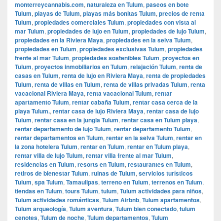
monterreycannabis.com
,
naturaleza en Tulum
,
paseos en bote
Tulum
,
playas de Tulum
,
playas más bonitas Tulum
,
precios de renta
Tulum
,
propiedades comerciales Tulum
,
propiedades con vista al
mar Tulum
,
propiedades de lujo en Tulum
,
propiedades de lujo Tulum
,
propiedades en la Riviera Maya
,
propiedades en la selva Tulum
,
propiedades en Tulum
,
propiedades exclusivas Tulum
,
propiedades
frente al mar Tulum
,
propiedades sostenibles Tulum
,
proyectos en
Tulum
,
proyectos inmobiliarios en Tulum
,
relajación Tulum
,
renta de
casas en Tulum
,
renta de lujo en Riviera Maya
,
renta de propiedades
Tulum
,
renta de villas en Tulum
,
renta de villas privadas Tulum
,
renta
vacacional Riviera Maya
,
renta vacacional Tulum
,
rentar
apartamento Tulum
,
rentar cabaña Tulum
,
rentar casa cerca de la
playa Tulum.
,
rentar casa de lujo Riviera Maya
,
rentar casa de lujo
Tulum
,
rentar casa en la jungla Tulum
,
rentar casa en Tulum playa
,
rentar departamento de lujo Tulum
,
rentar departamento Tulum
,
rentar departamentos en Tulum
,
rentar en la selva Tulum
,
rentar en
la zona hotelera Tulum
,
rentar en Tulum
,
rentar en Tulum playa
,
rentar villa de lujo Tulum
,
rentar villa frente al mar Tulum
,
residencias en Tulum
,
resorts en Tulum
,
restaurantes en Tulum
,
retiros de bienestar Tulum
,
ruinas de Tulum
,
servicios turísticos
Tulum
,
spa Tulum
,
Tamaulipas
,
terreno en Tulum
,
terrenos en Tulum
,
tiendas en Tulum
,
tours Tulum
,
tulum
,
Tulum actividades para niños
,
Tulum actividades románticas
,
Tulum Airbnb
,
Tulum apartamentos
,
Tulum arqueología
,
Tulum aventura
,
Tulum bien conectado
,
tulum
cenotes
,
Tulum de noche
,
Tulum departamentos
,
Tulum