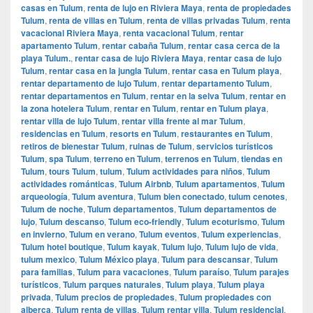
casas en Tulum
,
renta de lujo en Riviera Maya
,
renta de propiedades
Tulum
,
renta de villas en Tulum
,
renta de villas privadas Tulum
,
renta
vacacional Riviera Maya
,
renta vacacional Tulum
,
rentar
apartamento Tulum
,
rentar cabaña Tulum
,
rentar casa cerca de la
playa Tulum.
,
rentar casa de lujo Riviera Maya
,
rentar casa de lujo
Tulum
,
rentar casa en la jungla Tulum
,
rentar casa en Tulum playa
,
rentar departamento de lujo Tulum
,
rentar departamento Tulum
,
rentar departamentos en Tulum
,
rentar en la selva Tulum
,
rentar en
la zona hotelera Tulum
,
rentar en Tulum
,
rentar en Tulum playa
,
rentar villa de lujo Tulum
,
rentar villa frente al mar Tulum
,
residencias en Tulum
,
resorts en Tulum
,
restaurantes en Tulum
,
retiros de bienestar Tulum
,
ruinas de Tulum
,
servicios turísticos
Tulum
,
spa Tulum
,
terreno en Tulum
,
terrenos en Tulum
,
tiendas en
Tulum
,
tours Tulum
,
tulum
,
Tulum actividades para niños
,
Tulum
actividades románticas
,
Tulum Airbnb
,
Tulum apartamentos
,
Tulum
arqueología
,
Tulum aventura
,
Tulum bien conectado
,
tulum cenotes
,
Tulum de noche
,
Tulum departamentos
,
Tulum departamentos de
lujo
,
Tulum descanso
,
Tulum eco-friendly
,
Tulum ecoturismo
,
Tulum
en invierno
,
Tulum en verano
,
Tulum eventos
,
Tulum experiencias
,
Tulum hotel boutique
,
Tulum kayak
,
Tulum lujo
,
Tulum lujo de vida
,
tulum mexico
,
Tulum México playa
,
Tulum para descansar
,
Tulum
para familias
,
Tulum para vacaciones
,
Tulum paraíso
,
Tulum parajes
turísticos
,
Tulum parques naturales
,
Tulum playa
,
Tulum playa
privada
,
Tulum precios de propiedades
,
Tulum propiedades con
alberca
,
Tulum renta de villas
,
Tulum rentar villa
,
Tulum residencial
,