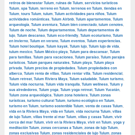
retiros de bienestar Tulum
,
ruinas de Tulum
,
servicios turísticos
Tulum
,
spa Tulum
,
terreno en Tulum
,
terrenos en Tulum
,
tiendas en
Tulum
,
tours Tulum
,
tulum
,
Tulum actividades para niños
,
Tulum
actividades románticas
,
Tulum Airbnb
,
Tulum apartamentos
,
Tulum
arqueología
,
Tulum aventura
,
Tulum bien conectado
,
tulum cenotes
,
Tulum de noche
,
Tulum departamentos
,
Tulum departamentos de
lujo
,
Tulum descanso
,
Tulum eco-friendly
,
Tulum ecoturismo
,
Tulum
en invierno
,
Tulum en verano
,
Tulum eventos
,
Tulum experiencias
,
Tulum hotel boutique
,
Tulum kayak
,
Tulum lujo
,
Tulum lujo de vida
,
tulum mexico
,
Tulum México playa
,
Tulum para descansar
,
Tulum
para familias
,
Tulum para vacaciones
,
Tulum paraíso
,
Tulum parajes
turísticos
,
Tulum parques naturales
,
Tulum playa
,
Tulum playa
privada
,
Tulum precios de propiedades
,
Tulum propiedades con
alberca
,
Tulum renta de villas
,
Tulum rentar villa
,
Tulum residencial
,
Tulum retreat
,
Tulum Riviera Maya
,
Tulum saludable
,
Tulum turismo
,
Tulum vida nocturna
,
Tulum vida tranquila
,
Tulum wellness
,
Tulum y
sus alrededores
,
Tulum yoga
,
Tulum yoga retreat
,
Tulum Yucatán
,
Tulum zona arqueológica
,
Tulum zona hotelera
,
Tulum zonas
turísticas
,
turismo cultural Tulum
,
turismo ecológico en Tulum
,
turismo en Tulum
,
turismo sostenible Tulum
,
venta de casas Tulum
,
vida en la Riviera Maya
,
vida en Tulum
,
vida nocturna Tulum
,
villas
de lujo Tulum
,
villas frente al mar Tulum
,
villas y casas Tulum
,
vivir
cerca del mar Tulum
,
vivir en la Riviera Maya
,
vivir en Tulum
,
yoga y
meditación Tulum
,
zonas cercanas a Tulum
,
zonas de lujo Tulum
,
zonas exclusivas Tulum
,
zonas residenciales de lujo Tulum
,
zonas