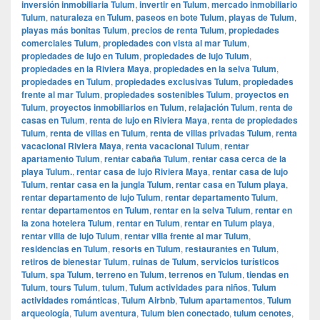
inversión inmobiliaria Tulum
,
invertir en Tulum
,
mercado inmobiliario
Tulum
,
naturaleza en Tulum
,
paseos en bote Tulum
,
playas de Tulum
,
playas más bonitas Tulum
,
precios de renta Tulum
,
propiedades
comerciales Tulum
,
propiedades con vista al mar Tulum
,
propiedades de lujo en Tulum
,
propiedades de lujo Tulum
,
propiedades en la Riviera Maya
,
propiedades en la selva Tulum
,
propiedades en Tulum
,
propiedades exclusivas Tulum
,
propiedades
frente al mar Tulum
,
propiedades sostenibles Tulum
,
proyectos en
Tulum
,
proyectos inmobiliarios en Tulum
,
relajación Tulum
,
renta de
casas en Tulum
,
renta de lujo en Riviera Maya
,
renta de propiedades
Tulum
,
renta de villas en Tulum
,
renta de villas privadas Tulum
,
renta
vacacional Riviera Maya
,
renta vacacional Tulum
,
rentar
apartamento Tulum
,
rentar cabaña Tulum
,
rentar casa cerca de la
playa Tulum.
,
rentar casa de lujo Riviera Maya
,
rentar casa de lujo
Tulum
,
rentar casa en la jungla Tulum
,
rentar casa en Tulum playa
,
rentar departamento de lujo Tulum
,
rentar departamento Tulum
,
rentar departamentos en Tulum
,
rentar en la selva Tulum
,
rentar en
la zona hotelera Tulum
,
rentar en Tulum
,
rentar en Tulum playa
,
rentar villa de lujo Tulum
,
rentar villa frente al mar Tulum
,
residencias en Tulum
,
resorts en Tulum
,
restaurantes en Tulum
,
retiros de bienestar Tulum
,
ruinas de Tulum
,
servicios turísticos
Tulum
,
spa Tulum
,
terreno en Tulum
,
terrenos en Tulum
,
tiendas en
Tulum
,
tours Tulum
,
tulum
,
Tulum actividades para niños
,
Tulum
actividades románticas
,
Tulum Airbnb
,
Tulum apartamentos
,
Tulum
arqueología
,
Tulum aventura
,
Tulum bien conectado
,
tulum cenotes
,