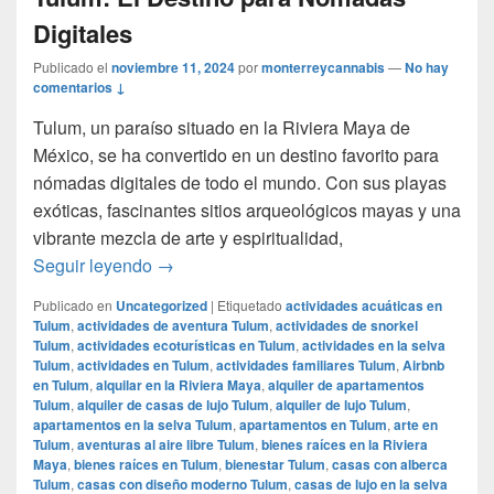
Digitales
Publicado el
noviembre 11, 2024
por
monterreycannabis
—
No hay
comentarios ↓
Tulum, un paraíso situado en la Riviera Maya de
México, se ha convertido en un destino favorito para
nómadas digitales de todo el mundo. Con sus playas
exóticas, fascinantes sitios arqueológicos mayas y una
vibrante mezcla de arte y espiritualidad,
Tulum: El Destino para Nómadas Digitales
Seguir leyendo
→
Publicado en
Uncategorized
|
Etiquetado
actividades acuáticas en
Tulum
,
actividades de aventura Tulum
,
actividades de snorkel
Tulum
,
actividades ecoturísticas en Tulum
,
actividades en la selva
Tulum
,
actividades en Tulum
,
actividades familiares Tulum
,
Airbnb
en Tulum
,
alquilar en la Riviera Maya
,
alquiler de apartamentos
Tulum
,
alquiler de casas de lujo Tulum
,
alquiler de lujo Tulum
,
apartamentos en la selva Tulum
,
apartamentos en Tulum
,
arte en
Tulum
,
aventuras al aire libre Tulum
,
bienes raíces en la Riviera
Maya
,
bienes raíces en Tulum
,
bienestar Tulum
,
casas con alberca
Tulum
,
casas con diseño moderno Tulum
,
casas de lujo en la selva