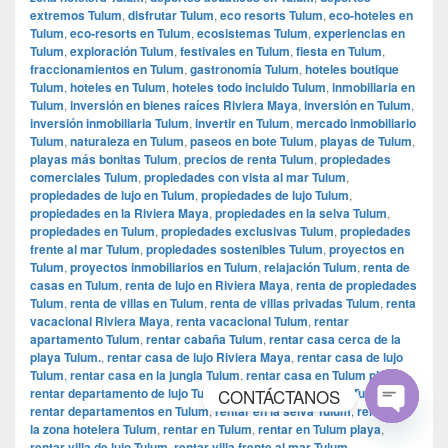
extremos Tulum
,
disfrutar Tulum
,
eco resorts Tulum
,
eco-hoteles en
Tulum
,
eco-resorts en Tulum
,
ecosistemas Tulum
,
experiencias en
Tulum
,
exploración Tulum
,
festivales en Tulum
,
fiesta en Tulum
,
fraccionamientos en Tulum
,
gastronomía Tulum
,
hoteles boutique
Tulum
,
hoteles en Tulum
,
hoteles todo incluido Tulum
,
inmobiliaria en
Tulum
,
inversión en bienes raíces Riviera Maya
,
inversión en Tulum
,
inversión inmobiliaria Tulum
,
invertir en Tulum
,
mercado inmobiliario
Tulum
,
naturaleza en Tulum
,
paseos en bote Tulum
,
playas de Tulum
,
playas más bonitas Tulum
,
precios de renta Tulum
,
propiedades
comerciales Tulum
,
propiedades con vista al mar Tulum
,
propiedades de lujo en Tulum
,
propiedades de lujo Tulum
,
propiedades en la Riviera Maya
,
propiedades en la selva Tulum
,
propiedades en Tulum
,
propiedades exclusivas Tulum
,
propiedades
frente al mar Tulum
,
propiedades sostenibles Tulum
,
proyectos en
Tulum
,
proyectos inmobiliarios en Tulum
,
relajación Tulum
,
renta de
casas en Tulum
,
renta de lujo en Riviera Maya
,
renta de propiedades
Tulum
,
renta de villas en Tulum
,
renta de villas privadas Tulum
,
renta
vacacional Riviera Maya
,
renta vacacional Tulum
,
rentar
apartamento Tulum
,
rentar cabaña Tulum
,
rentar casa cerca de la
playa Tulum.
,
rentar casa de lujo Riviera Maya
,
rentar casa de lujo
Tulum
,
rentar casa en la jungla Tulum
,
rentar casa en Tulum playa
,
CONTÁCTANOS
rentar departamento de lujo Tulum
,
rentar departamento Tulum
,
rentar departamentos en Tulum
,
rentar en la selva Tulum
,
rentar en
la zona hotelera Tulum
,
rentar en Tulum
,
rentar en Tulum playa
,
Open
rentar villa de lujo Tulum
,
rentar villa frente al mar Tulum
,