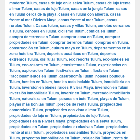
moderno Tulum
,
casas de lujo en la selva Tulum
,
casas de lujo frente
al mar Tulum
,
casas de lujo Tulum
,
casas en la jungla Tulum
,
casas
en Tulum cerca de la playa
,
casas en Tulum con alberca
,
casas
frente al mar Riviera Maya
,
casas frente al mar Tulum
,
casas
rurales Tulum
,
Casas tulum
,
casas y villas Tulum
,
cenotes cercanos
a Tulum
,
cenotes en Tulum
,
ciclismo Tulum
,
comida en Tulum
,
compra de terreno en Tulum
,
comprar casa en Tulum
,
comprar
propiedades en Tulum
,
comprar terrenos Tulum
,
compras en Tulum
,
construcción en Tulum
,
cultura maya en Tulum
,
departamentos en la
zona hotelera Tulum
,
deportes acuáticos en Tulum
,
deportes
extremos Tulum
,
disfrutar Tulum
,
eco resorts Tulum
,
eco-hoteles en
Tulum
,
eco-resorts en Tulum
,
ecosistemas Tulum
,
experiencias en
Tulum
,
exploración Tulum
,
festivales en Tulum
,
fiesta en Tulum
,
fraccionamientos en Tulum
,
gastronomía Tulum
,
hoteles boutique
Tulum
,
hoteles en Tulum
,
hoteles todo incluido Tulum
,
inmobiliaria en
Tulum
,
inversión en bienes raíces Riviera Maya
,
inversión en Tulum
,
inversión inmobiliaria Tulum
,
invertir en Tulum
,
mercado inmobiliario
Tulum
,
naturaleza en Tulum
,
paseos en bote Tulum
,
playas de Tulum
,
playas más bonitas Tulum
,
precios de renta Tulum
,
propiedades
comerciales Tulum
,
propiedades con vista al mar Tulum
,
propiedades de lujo en Tulum
,
propiedades de lujo Tulum
,
propiedades en la Riviera Maya
,
propiedades en la selva Tulum
,
propiedades en Tulum
,
propiedades exclusivas Tulum
,
propiedades
frente al mar Tulum
,
propiedades sostenibles Tulum
,
proyectos en
Tulum
,
proyectos inmobiliarios en Tulum
,
relajación Tulum
,
renta de