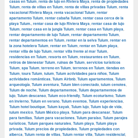
casas en Tulum
,
renta de lujo en Riviera Maya
,
renta de propiedades
Tulum
,
renta de villas en Tulum
,
renta de villas privadas Tulum
,
renta
vacacional Riviera Maya
,
renta vacacional Tulum
,
rentar
apartamento Tulum
,
rentar cabaña Tulum
,
rentar casa cerca de la
playa Tulum.
,
rentar casa de lujo Riviera Maya
,
rentar casa de lujo
Tulum
,
rentar casa en la jungla Tulum
,
rentar casa en Tulum playa
,
rentar departamento de lujo Tulum
,
rentar departamento Tulum
,
rentar departamentos en Tulum
,
rentar en la selva Tulum
,
rentar en
la zona hotelera Tulum
,
rentar en Tulum
,
rentar en Tulum playa
,
rentar villa de lujo Tulum
,
rentar villa frente al mar Tulum
,
residencias en Tulum
,
resorts en Tulum
,
restaurantes en Tulum
,
retiros de bienestar Tulum
,
ruinas de Tulum
,
servicios turísticos
Tulum
,
spa Tulum
,
terreno en Tulum
,
terrenos en Tulum
,
tiendas en
Tulum
,
tours Tulum
,
tulum
,
Tulum actividades para niños
,
Tulum
actividades románticas
,
Tulum Airbnb
,
Tulum apartamentos
,
Tulum
arqueología
,
Tulum aventura
,
Tulum bien conectado
,
tulum cenotes
,
Tulum de noche
,
Tulum departamentos
,
Tulum departamentos de
lujo
,
Tulum descanso
,
Tulum eco-friendly
,
Tulum ecoturismo
,
Tulum
en invierno
,
Tulum en verano
,
Tulum eventos
,
Tulum experiencias
,
Tulum hotel boutique
,
Tulum kayak
,
Tulum lujo
,
Tulum lujo de vida
,
tulum mexico
,
Tulum México playa
,
Tulum para descansar
,
Tulum
para familias
,
Tulum para vacaciones
,
Tulum paraíso
,
Tulum parajes
turísticos
,
Tulum parques naturales
,
Tulum playa
,
Tulum playa
privada
,
Tulum precios de propiedades
,
Tulum propiedades con
alberca
,
Tulum renta de villas
,
Tulum rentar villa
,
Tulum residencial
,