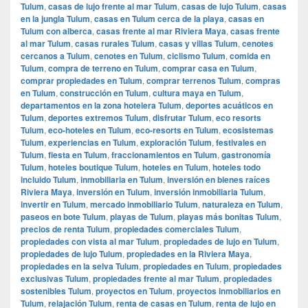
Tulum
,
casas de lujo frente al mar Tulum
,
casas de lujo Tulum
,
casas
en la jungla Tulum
,
casas en Tulum cerca de la playa
,
casas en
Tulum con alberca
,
casas frente al mar Riviera Maya
,
casas frente
al mar Tulum
,
casas rurales Tulum
,
casas y villas Tulum
,
cenotes
cercanos a Tulum
,
cenotes en Tulum
,
ciclismo Tulum
,
comida en
Tulum
,
compra de terreno en Tulum
,
comprar casa en Tulum
,
comprar propiedades en Tulum
,
comprar terrenos Tulum
,
compras
en Tulum
,
construcción en Tulum
,
cultura maya en Tulum
,
departamentos en la zona hotelera Tulum
,
deportes acuáticos en
Tulum
,
deportes extremos Tulum
,
disfrutar Tulum
,
eco resorts
Tulum
,
eco-hoteles en Tulum
,
eco-resorts en Tulum
,
ecosistemas
Tulum
,
experiencias en Tulum
,
exploración Tulum
,
festivales en
Tulum
,
fiesta en Tulum
,
fraccionamientos en Tulum
,
gastronomía
Tulum
,
hoteles boutique Tulum
,
hoteles en Tulum
,
hoteles todo
incluido Tulum
,
inmobiliaria en Tulum
,
inversión en bienes raíces
Riviera Maya
,
inversión en Tulum
,
inversión inmobiliaria Tulum
,
invertir en Tulum
,
mercado inmobiliario Tulum
,
naturaleza en Tulum
,
paseos en bote Tulum
,
playas de Tulum
,
playas más bonitas Tulum
,
precios de renta Tulum
,
propiedades comerciales Tulum
,
propiedades con vista al mar Tulum
,
propiedades de lujo en Tulum
,
propiedades de lujo Tulum
,
propiedades en la Riviera Maya
,
propiedades en la selva Tulum
,
propiedades en Tulum
,
propiedades
exclusivas Tulum
,
propiedades frente al mar Tulum
,
propiedades
sostenibles Tulum
,
proyectos en Tulum
,
proyectos inmobiliarios en
Tulum
,
relajación Tulum
,
renta de casas en Tulum
,
renta de lujo en