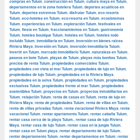
compras en Tulum
,
construcción en Tulum
,
cultura maya en Tulum
,
departamentos en la zona hotelera Tulum
,
deportes acuáticos en
Tulum
,
deportes extremos Tulum
,
disfrutar Tulum
,
eco resorts
Tulum
,
eco-hoteles en Tulum
,
eco-resorts en Tulum
,
ecosistemas
Tulum
,
experiencias en Tulum
,
exploración Tulum
,
festivales en
Tulum
,
fiesta en Tulum
,
fraccionamientos en Tulum
,
gastronomía
Tulum
,
hoteles boutique Tulum
,
hoteles en Tulum
,
hoteles todo
incluido Tulum
,
inmobiliaria en Tulum
,
inversión en bienes raíces
Riviera Maya
,
inversión en Tulum
,
inversión inmobiliaria Tulum
,
invertir en Tulum
,
mercado inmobiliario Tulum
,
naturaleza en Tulum
,
paseos en bote Tulum
,
playas de Tulum
,
playas más bonitas Tulum
,
precios de renta Tulum
,
propiedades comerciales Tulum
,
propiedades con vista al mar Tulum
,
propiedades de lujo en Tulum
,
propiedades de lujo Tulum
,
propiedades en la Riviera Maya
,
propiedades en la selva Tulum
,
propiedades en Tulum
,
propiedades
exclusivas Tulum
,
propiedades frente al mar Tulum
,
propiedades
sostenibles Tulum
,
proyectos en Tulum
,
proyectos inmobiliarios en
Tulum
,
relajación Tulum
,
renta de casas en Tulum
,
renta de lujo en
Riviera Maya
,
renta de propiedades Tulum
,
renta de villas en Tulum
,
renta de villas privadas Tulum
,
renta vacacional Riviera Maya
,
renta
vacacional Tulum
,
rentar apartamento Tulum
,
rentar cabaña Tulum
,
rentar casa cerca de la playa Tulum.
,
rentar casa de lujo Riviera
Maya
,
rentar casa de lujo Tulum
,
rentar casa en la jungla Tulum
,
rentar casa en Tulum playa
,
rentar departamento de lujo Tulum
,
rentar departamento Tulum
,
rentar departamentos en Tulum
,
rentar