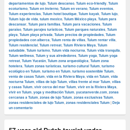
departamentos de lujo
,
Tulum descanso
,
Tulum eco-friendly
,
Tulum
ecoturismo
,
Tulum en invierno
,
Tulum en verano
,
Tulum eventos
,
Tulum experiencias
,
Tulum hotel boutique
,
Tulum kayak
,
Tulum lujo
,
Tulum lujo de vida
,
tulum mexico
,
Tulum México playa
,
Tulum para
descansar
,
Tulum para familias
,
Tulum para vacaciones
,
Tulum
paraíso
,
Tulum parajes turísticos
,
Tulum parques naturales
,
Tulum
playa
,
Tulum playa privada
,
Tulum precios de propiedades
,
Tulum
propiedades con alberca
,
Tulum renta de villas
,
Tulum rentar villa
,
Tulum residencial
,
Tulum retreat
,
Tulum Riviera Maya
,
Tulum
saludable
,
Tulum turismo
,
Tulum vida nocturna
,
Tulum vida tranquila
,
Tulum wellness
,
Tulum y sus alrededores
,
Tulum yoga
,
Tulum yoga
retreat
,
Tulum Yucatán
,
Tulum zona arqueológica
,
Tulum zona
hotelera
,
Tulum zonas turísticas
,
turismo cultural Tulum
,
turismo
ecológico en Tulum
,
turismo en Tulum
,
turismo sostenible Tulum
,
venta de casas Tulum
,
vida en la Riviera Maya
,
vida en Tulum
,
vida
nocturna Tulum
,
villas de lujo Tulum
,
villas frente al mar Tulum
,
villas
y casas Tulum
,
vivir cerca del mar Tulum
,
vivir en la Riviera Maya
,
vivir en Tulum
,
yoga y meditación Tulum
,
yucatanverde.com
,
zonas
cercanas a Tulum
,
zonas de lujo Tulum
,
zonas exclusivas Tulum
,
zonas residenciales de lujo Tulum
,
zonas residenciales Tulum
|
Deja
un comentario
57-year-old Dutch tourist under