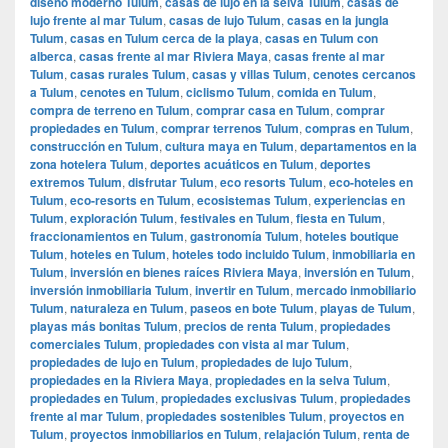
diseño moderno Tulum
,
casas de lujo en la selva Tulum
,
casas de
lujo frente al mar Tulum
,
casas de lujo Tulum
,
casas en la jungla
Tulum
,
casas en Tulum cerca de la playa
,
casas en Tulum con
alberca
,
casas frente al mar Riviera Maya
,
casas frente al mar
Tulum
,
casas rurales Tulum
,
casas y villas Tulum
,
cenotes cercanos
a Tulum
,
cenotes en Tulum
,
ciclismo Tulum
,
comida en Tulum
,
compra de terreno en Tulum
,
comprar casa en Tulum
,
comprar
propiedades en Tulum
,
comprar terrenos Tulum
,
compras en Tulum
,
construcción en Tulum
,
cultura maya en Tulum
,
departamentos en la
zona hotelera Tulum
,
deportes acuáticos en Tulum
,
deportes
extremos Tulum
,
disfrutar Tulum
,
eco resorts Tulum
,
eco-hoteles en
Tulum
,
eco-resorts en Tulum
,
ecosistemas Tulum
,
experiencias en
Tulum
,
exploración Tulum
,
festivales en Tulum
,
fiesta en Tulum
,
fraccionamientos en Tulum
,
gastronomía Tulum
,
hoteles boutique
Tulum
,
hoteles en Tulum
,
hoteles todo incluido Tulum
,
inmobiliaria en
Tulum
,
inversión en bienes raíces Riviera Maya
,
inversión en Tulum
,
inversión inmobiliaria Tulum
,
invertir en Tulum
,
mercado inmobiliario
Tulum
,
naturaleza en Tulum
,
paseos en bote Tulum
,
playas de Tulum
,
playas más bonitas Tulum
,
precios de renta Tulum
,
propiedades
comerciales Tulum
,
propiedades con vista al mar Tulum
,
propiedades de lujo en Tulum
,
propiedades de lujo Tulum
,
propiedades en la Riviera Maya
,
propiedades en la selva Tulum
,
propiedades en Tulum
,
propiedades exclusivas Tulum
,
propiedades
frente al mar Tulum
,
propiedades sostenibles Tulum
,
proyectos en
Tulum
,
proyectos inmobiliarios en Tulum
,
relajación Tulum
,
renta de