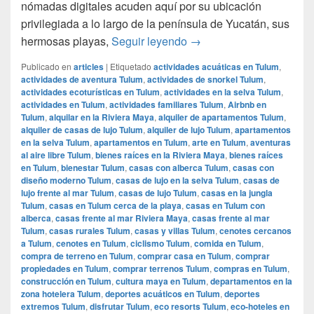
nómadas digitales acuden aquí por su ubicación
privilegiada a lo largo de la península de Yucatán, sus
Guía para nómadas digit
hermosas playas,
Seguir leyendo
→
Publicado en
articles
|
Etiquetado
actividades acuáticas en Tulum
,
actividades de aventura Tulum
,
actividades de snorkel Tulum
,
actividades ecoturísticas en Tulum
,
actividades en la selva Tulum
,
actividades en Tulum
,
actividades familiares Tulum
,
Airbnb en
Tulum
,
alquilar en la Riviera Maya
,
alquiler de apartamentos Tulum
,
alquiler de casas de lujo Tulum
,
alquiler de lujo Tulum
,
apartamentos
en la selva Tulum
,
apartamentos en Tulum
,
arte en Tulum
,
aventuras
al aire libre Tulum
,
bienes raíces en la Riviera Maya
,
bienes raíces
en Tulum
,
bienestar Tulum
,
casas con alberca Tulum
,
casas con
diseño moderno Tulum
,
casas de lujo en la selva Tulum
,
casas de
lujo frente al mar Tulum
,
casas de lujo Tulum
,
casas en la jungla
Tulum
,
casas en Tulum cerca de la playa
,
casas en Tulum con
alberca
,
casas frente al mar Riviera Maya
,
casas frente al mar
Tulum
,
casas rurales Tulum
,
casas y villas Tulum
,
cenotes cercanos
a Tulum
,
cenotes en Tulum
,
ciclismo Tulum
,
comida en Tulum
,
compra de terreno en Tulum
,
comprar casa en Tulum
,
comprar
propiedades en Tulum
,
comprar terrenos Tulum
,
compras en Tulum
,
construcción en Tulum
,
cultura maya en Tulum
,
departamentos en la
zona hotelera Tulum
,
deportes acuáticos en Tulum
,
deportes
extremos Tulum
,
disfrutar Tulum
,
eco resorts Tulum
,
eco-hoteles en