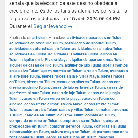
señala que la elección de este destino obedece al
creciente interés de los turistas alemanes por visitar la
región sureste del país. lun 15 abril 2024 05:44 PM
Lufthansa conectará a Alemania
Durante el
Seguir leyendo
→
Publicado en
articles
|
Etiquetado
actividades acuáticas en Tulum
,
actividades de aventura Tulum
,
actividades de snorkel Tulum
,
actividades ecoturísticas en Tulum
,
actividades en la selva Tulum
,
actividades en Tulum
,
actividades familiares Tulum
,
Airbnb en
Tulum
,
alquilar en la Riviera Maya
,
alquiler de apartamentos Tulum
,
alquiler de casas de lujo Tulum
,
alquiler de lujo Tulum
,
apartamentos
en la selva Tulum
,
apartamentos en Tulum
,
arte en Tulum
,
aventuras
al aire libre Tulum
,
bienes raíces en la Riviera Maya
,
bienes raíces
en Tulum
,
bienestar Tulum
,
casas con alberca Tulum
,
casas con
diseño moderno Tulum
,
casas de lujo en la selva Tulum
,
casas de
lujo frente al mar Tulum
,
casas de lujo Tulum
,
casas en la jungla
Tulum
,
casas en Tulum cerca de la playa
,
casas en Tulum con
alberca
,
casas frente al mar Riviera Maya
,
casas frente al mar
Tulum
,
casas rurales Tulum
,
casas y villas Tulum
,
cenotes cercanos
a Tulum
,
cenotes en Tulum
,
ciclismo Tulum
,
comida en Tulum
,
compra de terreno en Tulum
,
comprar casa en Tulum
,
comprar
propiedades en Tulum
,
comprar terrenos Tulum
,
compras en Tulum
,
construcción en Tulum
,
cultura maya en Tulum
,
departamentos en la
zona hotelera Tulum
,
deportes acuáticos en Tulum
,
deportes