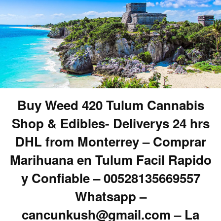
Buy Weed 420 Tulum Cannabis
Shop & Edibles- Deliverys 24 hrs
DHL from Monterrey – Comprar
Marihuana en Tulum Facil Rapido
y Confiable – 00528135669557
Whatsapp –
cancunkush@gmail.com – La