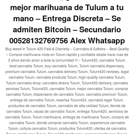
mejor marihuana de Tulum a tu
mano – Entrega Discreta – Se
admiten Bitcoin – Secundario
00528132769756 Alex Whatsapp
Buy weed in Tulum 420 Fast & Discretly – Cannabis & Edibles – Best Quality
– Compra marihuana mota en Tulum rapido y confiable desde hace mas de
3 años dando amor a toda la comunidad !!! – Tulum420, cannabis Tulum,
best cannabis Tulum, buy cannabis Tulum, Tulum cannabis dispensary,
premium cannabis Tulum, cannabis delivery Tulum, Tulum420 reviews, legal
cannabis Tulum, cannabis products Tulum, high-quality cannabis Tulum,
Tulum cannabis shop, cannabis strains Tulum, Tulum420 delivery, cannabis
services Tulum, Tulum420, cannabis Tulum, mejor cannabis Tulum, comprar
cannabis Tulum, dispensario de cannabis Tulum, cannabis premium Tulum,
entrega de cannabis Tulum, reseñas Tulum420, cannabis legal Tulum,
productos de cannabis Tulum, cannabis de alta calidad Tulum, tienda de
cannabis Tulum, cepas de cannabis Tulum, entrega Tulum420, servicios de
cannabis Tulum, Tulum marihuana, entrega de marihuana Tulum, compra de
cannabis Tulum, dónde comprar cannabis Tulum, experiencia cannabis
Tulum, cultura cannabis Tulum, productos Tulum420, ofertas de cannabis
Tulum, marihuana Tulum, Tulum420 marihuana, comprar marihuana Tulum,