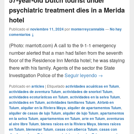
psychiatric treatment dies in a Merida
hotel
Publicado el
noviembre 11, 2024
por
monterreycannabis
—
No hay
comentarios ↓
(Photo: marriott.com) A call to the 9-1-1 emergency
number alerted that a man had fallen from the seventh
floor of the Residence Inn Merida hotel; he was staying
there with his family. Agents of the sector the State
57-year-old Dutch
Investigation Police of the
Seguir leyendo
→
Publicado en
articles
|
Etiquetado
actividades acuáticas en Tulum
,
actividades de aventura Tulum
,
actividades de snorkel Tulum
,
actividades ecoturísticas en Tulum
,
actividades en la selva Tulum
,
actividades en Tulum
,
actividades familiares Tulum
,
Airbnb en
Tulum
,
alquilar en la Riviera Maya
,
alquiler de apartamentos Tulum
,
alquiler de casas de lujo Tulum
,
alquiler de lujo Tulum
,
apartamentos
en la selva Tulum
,
apartamentos en Tulum
,
arte en Tulum
,
aventuras
al aire libre Tulum
,
bienes raíces en la Riviera Maya
,
bienes raíces
en Tulum
,
bienestar Tulum
,
casas con alberca Tulum
,
casas con