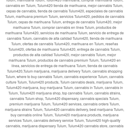
cannabis en Tulum, Tulum420 tienda de marihuana, mejor cannabis Tulum,
cepas de cannabis, tienda de cannabis Tulum420, especiales de cannabis
Tulum, marihuana premium Tulum, servicios Tulum420, pedidos de cannabis
Tulum, cepas de marihuana Tulum, entrega de cannabis Tulum420, mejor
marihuana Tulum, comprar cannabis en línea Tulum, productos de
marihuana Tulum420, servicios de marihuana Tulum, servicio de entrega de
cannabis Tulum, cannabis de alta calidad Tulum420, tienda de marihuana
Tulum, ofertas de cannabis Tulum420, marihuana en Tulum, reseñas
Tulum420, ofertas de marihuana Tulum420, entrega de cannabis Tulum,
productos de alta calidad Tulum420, mejor cannabis Tulum, mejor
marihuana Tulum, productos de cannabis premium Tulum, Tulum420 en
línea, servicios de entrega de marihuana Tulum, tienda de cannabis
Tulum420,Tulum marijuana, marijuana delivery Tulum, cannabis shopping
Tulum, where to buy cannabis Tulum, cannabis experience Tulum, cannabis
culture Tulum, Tulum420 products, Tulum cannabis deals, marijuana Tulum,
Tulum420 marijuana, buy marijuana Tulum, cannabis in Tulum, cannabis in
Tulum, Tulum420 marijuana shop, top cannabis Tulum, cannabis strains,
cannabis Tulum shop, Tulum420 dispensary, cannabis specials Tulum,
premium marijuana Tulum, Tulum420 services, cannabis orders Tulum,
marijuana strains Tulum, Tulum420 cannabis delivery, best marijuana Tulum,
buy cannabis online Tulum, Tulum420 marijuana products, marijuana
services Tulum, cannabis delivery service Tulum, Tulum420 high-quality
cannabis, marijuana dispensary Tulum, Tulum420 cannabis store, cannabis