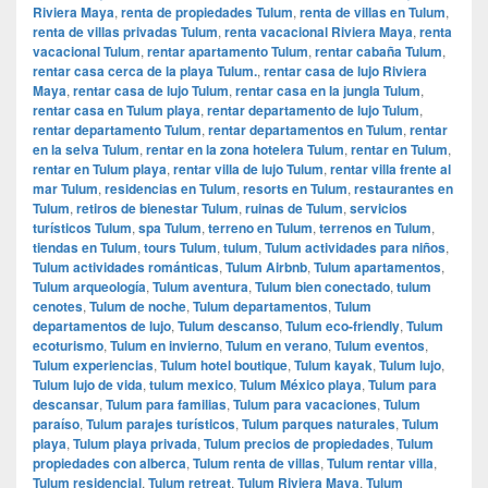
Riviera Maya
,
renta de propiedades Tulum
,
renta de villas en Tulum
,
renta de villas privadas Tulum
,
renta vacacional Riviera Maya
,
renta
vacacional Tulum
,
rentar apartamento Tulum
,
rentar cabaña Tulum
,
rentar casa cerca de la playa Tulum.
,
rentar casa de lujo Riviera
Maya
,
rentar casa de lujo Tulum
,
rentar casa en la jungla Tulum
,
rentar casa en Tulum playa
,
rentar departamento de lujo Tulum
,
rentar departamento Tulum
,
rentar departamentos en Tulum
,
rentar
en la selva Tulum
,
rentar en la zona hotelera Tulum
,
rentar en Tulum
,
rentar en Tulum playa
,
rentar villa de lujo Tulum
,
rentar villa frente al
mar Tulum
,
residencias en Tulum
,
resorts en Tulum
,
restaurantes en
Tulum
,
retiros de bienestar Tulum
,
ruinas de Tulum
,
servicios
turísticos Tulum
,
spa Tulum
,
terreno en Tulum
,
terrenos en Tulum
,
tiendas en Tulum
,
tours Tulum
,
tulum
,
Tulum actividades para niños
,
Tulum actividades románticas
,
Tulum Airbnb
,
Tulum apartamentos
,
Tulum arqueología
,
Tulum aventura
,
Tulum bien conectado
,
tulum
cenotes
,
Tulum de noche
,
Tulum departamentos
,
Tulum
departamentos de lujo
,
Tulum descanso
,
Tulum eco-friendly
,
Tulum
ecoturismo
,
Tulum en invierno
,
Tulum en verano
,
Tulum eventos
,
Tulum experiencias
,
Tulum hotel boutique
,
Tulum kayak
,
Tulum lujo
,
Tulum lujo de vida
,
tulum mexico
,
Tulum México playa
,
Tulum para
descansar
,
Tulum para familias
,
Tulum para vacaciones
,
Tulum
paraíso
,
Tulum parajes turísticos
,
Tulum parques naturales
,
Tulum
playa
,
Tulum playa privada
,
Tulum precios de propiedades
,
Tulum
propiedades con alberca
,
Tulum renta de villas
,
Tulum rentar villa
,
Tulum residencial
,
Tulum retreat
,
Tulum Riviera Maya
,
Tulum