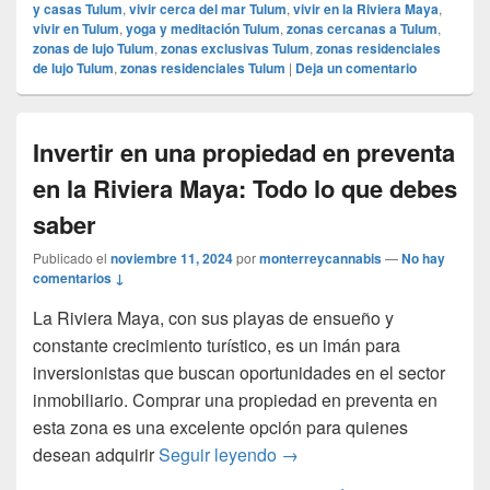
y casas Tulum
,
vivir cerca del mar Tulum
,
vivir en la Riviera Maya
,
vivir en Tulum
,
yoga y meditación Tulum
,
zonas cercanas a Tulum
,
zonas de lujo Tulum
,
zonas exclusivas Tulum
,
zonas residenciales
de lujo Tulum
,
zonas residenciales Tulum
|
Deja un comentario
Invertir en una propiedad en preventa
en la Riviera Maya: Todo lo que debes
saber
Publicado el
noviembre 11, 2024
por
monterreycannabis
—
No hay
comentarios ↓
La Riviera Maya, con sus playas de ensueño y
constante crecimiento turístico, es un imán para
inversionistas que buscan oportunidades en el sector
inmobiliario. Comprar una propiedad en preventa en
esta zona es una excelente opción para quienes
Invertir en una propiedad 
desean adquirir
Seguir leyendo
→