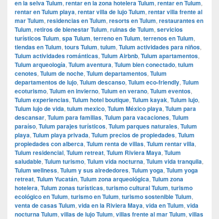
en la selva Tulum
,
rentar en la zona hotelera Tulum
,
rentar en Tulum
,
rentar en Tulum playa
,
rentar villa de lujo Tulum
,
rentar villa frente al
mar Tulum
,
residencias en Tulum
,
resorts en Tulum
,
restaurantes en
Tulum
,
retiros de bienestar Tulum
,
ruinas de Tulum
,
servicios
turísticos Tulum
,
spa Tulum
,
terreno en Tulum
,
terrenos en Tulum
,
tiendas en Tulum
,
tours Tulum
,
tulum
,
Tulum actividades para niños
,
Tulum actividades románticas
,
Tulum Airbnb
,
Tulum apartamentos
,
Tulum arqueología
,
Tulum aventura
,
Tulum bien conectado
,
tulum
cenotes
,
Tulum de noche
,
Tulum departamentos
,
Tulum
departamentos de lujo
,
Tulum descanso
,
Tulum eco-friendly
,
Tulum
ecoturismo
,
Tulum en invierno
,
Tulum en verano
,
Tulum eventos
,
Tulum experiencias
,
Tulum hotel boutique
,
Tulum kayak
,
Tulum lujo
,
Tulum lujo de vida
,
tulum mexico
,
Tulum México playa
,
Tulum para
descansar
,
Tulum para familias
,
Tulum para vacaciones
,
Tulum
paraíso
,
Tulum parajes turísticos
,
Tulum parques naturales
,
Tulum
playa
,
Tulum playa privada
,
Tulum precios de propiedades
,
Tulum
propiedades con alberca
,
Tulum renta de villas
,
Tulum rentar villa
,
Tulum residencial
,
Tulum retreat
,
Tulum Riviera Maya
,
Tulum
saludable
,
Tulum turismo
,
Tulum vida nocturna
,
Tulum vida tranquila
,
Tulum wellness
,
Tulum y sus alrededores
,
Tulum yoga
,
Tulum yoga
retreat
,
Tulum Yucatán
,
Tulum zona arqueológica
,
Tulum zona
hotelera
,
Tulum zonas turísticas
,
turismo cultural Tulum
,
turismo
ecológico en Tulum
,
turismo en Tulum
,
turismo sostenible Tulum
,
venta de casas Tulum
,
vida en la Riviera Maya
,
vida en Tulum
,
vida
nocturna Tulum
,
villas de lujo Tulum
,
villas frente al mar Tulum
,
villas