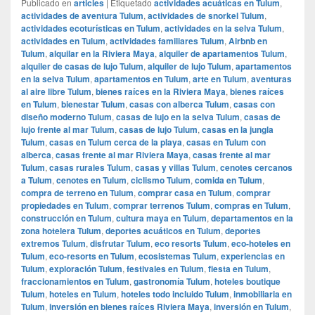
Publicado en
articles
|
Etiquetado
actividades acuáticas en Tulum
,
actividades de aventura Tulum
,
actividades de snorkel Tulum
,
actividades ecoturísticas en Tulum
,
actividades en la selva Tulum
,
actividades en Tulum
,
actividades familiares Tulum
,
Airbnb en
Tulum
,
alquilar en la Riviera Maya
,
alquiler de apartamentos Tulum
,
alquiler de casas de lujo Tulum
,
alquiler de lujo Tulum
,
apartamentos
en la selva Tulum
,
apartamentos en Tulum
,
arte en Tulum
,
aventuras
al aire libre Tulum
,
bienes raíces en la Riviera Maya
,
bienes raíces
en Tulum
,
bienestar Tulum
,
casas con alberca Tulum
,
casas con
diseño moderno Tulum
,
casas de lujo en la selva Tulum
,
casas de
lujo frente al mar Tulum
,
casas de lujo Tulum
,
casas en la jungla
Tulum
,
casas en Tulum cerca de la playa
,
casas en Tulum con
alberca
,
casas frente al mar Riviera Maya
,
casas frente al mar
Tulum
,
casas rurales Tulum
,
casas y villas Tulum
,
cenotes cercanos
a Tulum
,
cenotes en Tulum
,
ciclismo Tulum
,
comida en Tulum
,
compra de terreno en Tulum
,
comprar casa en Tulum
,
comprar
propiedades en Tulum
,
comprar terrenos Tulum
,
compras en Tulum
,
construcción en Tulum
,
cultura maya en Tulum
,
departamentos en la
zona hotelera Tulum
,
deportes acuáticos en Tulum
,
deportes
extremos Tulum
,
disfrutar Tulum
,
eco resorts Tulum
,
eco-hoteles en
Tulum
,
eco-resorts en Tulum
,
ecosistemas Tulum
,
experiencias en
Tulum
,
exploración Tulum
,
festivales en Tulum
,
fiesta en Tulum
,
fraccionamientos en Tulum
,
gastronomía Tulum
,
hoteles boutique
Tulum
,
hoteles en Tulum
,
hoteles todo incluido Tulum
,
inmobiliaria en
Tulum
,
inversión en bienes raíces Riviera Maya
,
inversión en Tulum
,