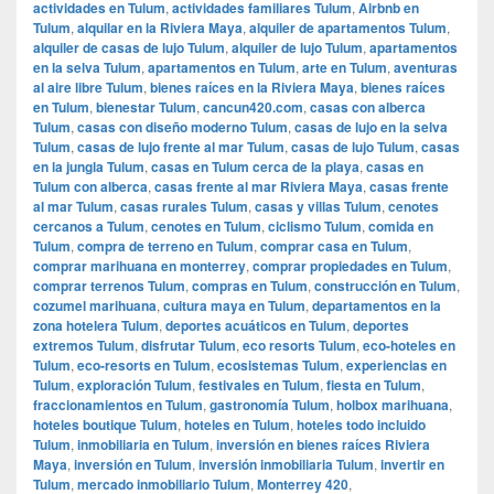
actividades en Tulum
,
actividades familiares Tulum
,
Airbnb en
Tulum
,
alquilar en la Riviera Maya
,
alquiler de apartamentos Tulum
,
alquiler de casas de lujo Tulum
,
alquiler de lujo Tulum
,
apartamentos
en la selva Tulum
,
apartamentos en Tulum
,
arte en Tulum
,
aventuras
al aire libre Tulum
,
bienes raíces en la Riviera Maya
,
bienes raíces
en Tulum
,
bienestar Tulum
,
cancun420.com
,
casas con alberca
Tulum
,
casas con diseño moderno Tulum
,
casas de lujo en la selva
Tulum
,
casas de lujo frente al mar Tulum
,
casas de lujo Tulum
,
casas
en la jungla Tulum
,
casas en Tulum cerca de la playa
,
casas en
Tulum con alberca
,
casas frente al mar Riviera Maya
,
casas frente
al mar Tulum
,
casas rurales Tulum
,
casas y villas Tulum
,
cenotes
cercanos a Tulum
,
cenotes en Tulum
,
ciclismo Tulum
,
comida en
Tulum
,
compra de terreno en Tulum
,
comprar casa en Tulum
,
comprar marihuana en monterrey
,
comprar propiedades en Tulum
,
comprar terrenos Tulum
,
compras en Tulum
,
construcción en Tulum
,
cozumel marihuana
,
cultura maya en Tulum
,
departamentos en la
zona hotelera Tulum
,
deportes acuáticos en Tulum
,
deportes
extremos Tulum
,
disfrutar Tulum
,
eco resorts Tulum
,
eco-hoteles en
Tulum
,
eco-resorts en Tulum
,
ecosistemas Tulum
,
experiencias en
Tulum
,
exploración Tulum
,
festivales en Tulum
,
fiesta en Tulum
,
fraccionamientos en Tulum
,
gastronomía Tulum
,
holbox marihuana
,
hoteles boutique Tulum
,
hoteles en Tulum
,
hoteles todo incluido
Tulum
,
inmobiliaria en Tulum
,
inversión en bienes raíces Riviera
Maya
,
inversión en Tulum
,
inversión inmobiliaria Tulum
,
invertir en
Tulum
,
mercado inmobiliario Tulum
,
Monterrey 420
,