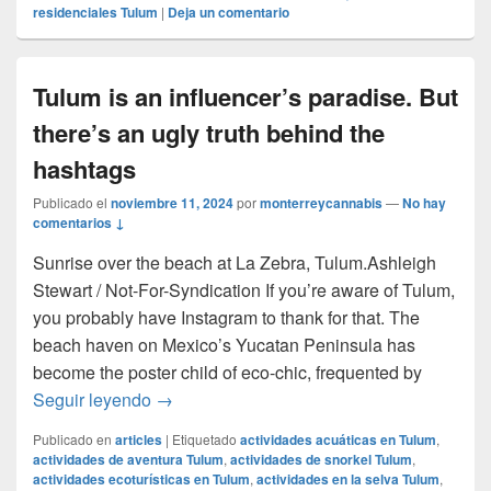
residenciales Tulum
|
Deja un comentario
Tulum is an influencer’s paradise. But
there’s an ugly truth behind the
hashtags
Publicado el
noviembre 11, 2024
por
monterreycannabis
—
No hay
comentarios ↓
Sunrise over the beach at La Zebra, Tulum.Ashleigh
Stewart / Not-For-Syndication If you’re aware of Tulum,
you probably have Instagram to thank for that. The
beach haven on Mexico’s Yucatan Peninsula has
become the poster child of eco-chic, frequented by
Tulum is an influencer’s paradise. But there
Seguir leyendo
→
Publicado en
articles
|
Etiquetado
actividades acuáticas en Tulum
,
actividades de aventura Tulum
,
actividades de snorkel Tulum
,
actividades ecoturísticas en Tulum
,
actividades en la selva Tulum
,