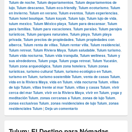
Tulum de noche
,
Tulum departamentos
,
Tulum departamentos de
lujo
,
Tulum descanso
,
Tulum eco-friendly
,
Tulum ecoturismo
,
Tulum
en invierno
,
Tulum en verano
,
Tulum eventos
,
Tulum experiencias
,
Tulum hotel boutique
,
Tulum kayak
,
Tulum lujo
,
Tulum lujo de vida
,
tulum mexico
,
Tulum México playa
,
Tulum para descansar
,
Tulum
para familias
,
Tulum para vacaciones
,
Tulum paraíso
,
Tulum parajes
turísticos
,
Tulum parques naturales
,
Tulum playa
,
Tulum playa
privada
,
Tulum precios de propiedades
,
Tulum propiedades con
alberca
,
Tulum renta de villas
,
Tulum rentar villa
,
Tulum residencial
,
Tulum retreat
,
Tulum Riviera Maya
,
Tulum saludable
,
Tulum turismo
,
Tulum vida nocturna
,
Tulum vida tranquila
,
Tulum wellness
,
Tulum y
sus alrededores
,
Tulum yoga
,
Tulum yoga retreat
,
Tulum Yucatán
,
Tulum zona arqueológica
,
Tulum zona hotelera
,
Tulum zonas
turísticas
,
turismo cultural Tulum
,
turismo ecológico en Tulum
,
turismo en Tulum
,
turismo sostenible Tulum
,
venta de casas Tulum
,
vida en la Riviera Maya
,
vida en Tulum
,
vida nocturna Tulum
,
villas
de lujo Tulum
,
villas frente al mar Tulum
,
villas y casas Tulum
,
vivir
cerca del mar Tulum
,
vivir en la Riviera Maya
,
vivir en Tulum
,
yoga y
meditación Tulum
,
zonas cercanas a Tulum
,
zonas de lujo Tulum
,
zonas exclusivas Tulum
,
zonas residenciales de lujo Tulum
,
zonas
residenciales Tulum
|
Deja un comentario
Tulum: El Destino para Nómadas