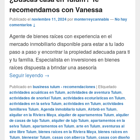
recomendamos con Vanessa
Publicado el
noviembre 11, 2024
por
monterreycannabis
—
No hay
comentarios ↓
Agente de bienes raíces con experiencia en el
mercado inmobiliario disponible para estar a tu lado
paso a paso y encontrar la propiedad adecuada para ti
y tu familia. Especialista en inversiones en bienes
raíces dispuesta a brindar una asesoría
¿Buscas casa en Tulum? Te recomendamo
Seguir leyendo
→
Publicado en
business tulum - recomendaciones
|
Etiquetado
actividades acuáticas en Tulum
,
actividades de aventura Tulum
,
actividades de snorkel Tulum
,
actividades ecoturísticas en Tulum
,
actividades en la selva Tulum
,
actividades en Tulum
,
actividades
familiares Tulum
,
Agenda inmobilario tulum
,
Airbnb en Tulum
,
alquilar en la Riviera Maya
,
alquiler de apartamentos Tulum
,
alquiler
de casas de lujo Tulum
,
alquiler de lujo Tulum
,
apartamentos en la
selva Tulum
,
apartamentos en Tulum
,
arte en Tulum
,
aventuras al
aire libre Tulum
,
bienes raíces en la Riviera Maya
,
bienes raíces en
Tulum
,
bienestar Tulum
,
casas con alberca Tulum
,
casas con diseño