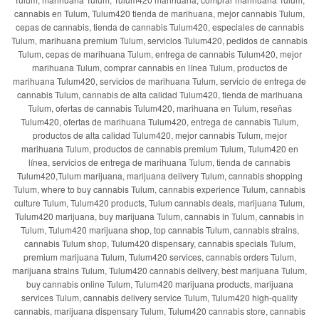
cannabis en Tulum, Tulum420 tienda de marihuana, mejor cannabis Tulum,
cepas de cannabis, tienda de cannabis Tulum420, especiales de cannabis
Tulum, marihuana premium Tulum, servicios Tulum420, pedidos de cannabis
Tulum, cepas de marihuana Tulum, entrega de cannabis Tulum420, mejor
marihuana Tulum, comprar cannabis en línea Tulum, productos de
marihuana Tulum420, servicios de marihuana Tulum, servicio de entrega de
cannabis Tulum, cannabis de alta calidad Tulum420, tienda de marihuana
Tulum, ofertas de cannabis Tulum420, marihuana en Tulum, reseñas
Tulum420, ofertas de marihuana Tulum420, entrega de cannabis Tulum,
productos de alta calidad Tulum420, mejor cannabis Tulum, mejor
marihuana Tulum, productos de cannabis premium Tulum, Tulum420 en
línea, servicios de entrega de marihuana Tulum, tienda de cannabis
Tulum420,Tulum marijuana, marijuana delivery Tulum, cannabis shopping
Tulum, where to buy cannabis Tulum, cannabis experience Tulum, cannabis
culture Tulum, Tulum420 products, Tulum cannabis deals, marijuana Tulum,
Tulum420 marijuana, buy marijuana Tulum, cannabis in Tulum, cannabis in
Tulum, Tulum420 marijuana shop, top cannabis Tulum, cannabis strains,
cannabis Tulum shop, Tulum420 dispensary, cannabis specials Tulum,
premium marijuana Tulum, Tulum420 services, cannabis orders Tulum,
marijuana strains Tulum, Tulum420 cannabis delivery, best marijuana Tulum,
buy cannabis online Tulum, Tulum420 marijuana products, marijuana
services Tulum, cannabis delivery service Tulum, Tulum420 high-quality
cannabis, marijuana dispensary Tulum, Tulum420 cannabis store, cannabis