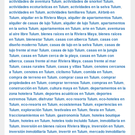
actividades de aventura Tulum
,
actividades de snorkel Tulum
,
actividades ecoturísticas en Tulum
,
actividades en la selva Tulum
,
actividades en Tulum
,
actividades familiares Tulum
,
Airbnb en
Tulum
,
alquilar en la Riviera Maya
,
alquiler de apartamentos Tulum
,
alquiler de casas de lujo Tulum
,
alquiler de lujo Tulum
,
apartamentos
en la selva Tulum
,
apartamentos en Tulum
,
arte en Tulum
,
aventuras
al aire libre Tulum
,
bienes raíces en la Riviera Maya
,
bienes raíces
en Tulum
,
bienestar Tulum
,
casas con alberca Tulum
,
casas con
diseño moderno Tulum
,
casas de lujo en la selva Tulum
,
casas de
lujo frente al mar Tulum
,
casas de lujo Tulum
,
casas en la jungla
Tulum
,
casas en Tulum cerca de la playa
,
casas en Tulum con
alberca
,
casas frente al mar Riviera Maya
,
casas frente al mar
Tulum
,
casas rurales Tulum
,
casas y villas Tulum
,
cenotes cercanos
a Tulum
,
cenotes en Tulum
,
ciclismo Tulum
,
comida en Tulum
,
compra de terreno en Tulum
,
comprar casa en Tulum
,
comprar
propiedades en Tulum
,
comprar terrenos Tulum
,
compras en Tulum
,
construcción en Tulum
,
cultura maya en Tulum
,
departamentos en la
zona hotelera Tulum
,
deportes acuáticos en Tulum
,
deportes
extremos Tulum
,
disfrutar Tulum
,
eco resorts Tulum
,
eco-hoteles en
Tulum
,
eco-resorts en Tulum
,
ecosistemas Tulum
,
experiencias en
Tulum
,
exploración Tulum
,
festivales en Tulum
,
fiesta en Tulum
,
fraccionamientos en Tulum
,
gastronomía Tulum
,
hoteles boutique
Tulum
,
hoteles en Tulum
,
hoteles todo incluido Tulum
,
inmobiliaria en
Tulum
,
inversión en bienes raíces Riviera Maya
,
inversión en Tulum
,
inversión inmobiliaria Tulum
,
invertir en Tulum
,
mercado inmobiliario