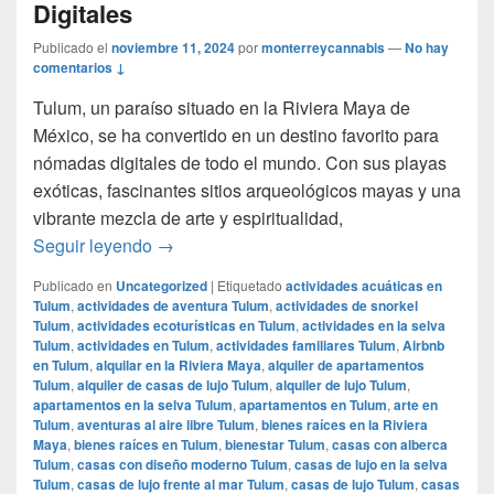
Digitales
Publicado el
noviembre 11, 2024
por
monterreycannabis
—
No hay
comentarios ↓
Tulum, un paraíso situado en la Riviera Maya de
México, se ha convertido en un destino favorito para
nómadas digitales de todo el mundo. Con sus playas
exóticas, fascinantes sitios arqueológicos mayas y una
vibrante mezcla de arte y espiritualidad,
Tulum: El Destino para Nómadas Digitales
Seguir leyendo
→
Publicado en
Uncategorized
|
Etiquetado
actividades acuáticas en
Tulum
,
actividades de aventura Tulum
,
actividades de snorkel
Tulum
,
actividades ecoturísticas en Tulum
,
actividades en la selva
Tulum
,
actividades en Tulum
,
actividades familiares Tulum
,
Airbnb
en Tulum
,
alquilar en la Riviera Maya
,
alquiler de apartamentos
Tulum
,
alquiler de casas de lujo Tulum
,
alquiler de lujo Tulum
,
apartamentos en la selva Tulum
,
apartamentos en Tulum
,
arte en
Tulum
,
aventuras al aire libre Tulum
,
bienes raíces en la Riviera
Maya
,
bienes raíces en Tulum
,
bienestar Tulum
,
casas con alberca
Tulum
,
casas con diseño moderno Tulum
,
casas de lujo en la selva
Tulum
,
casas de lujo frente al mar Tulum
,
casas de lujo Tulum
,
casas