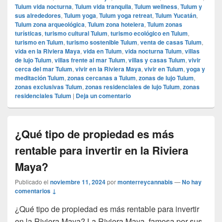
Tulum vida nocturna
,
Tulum vida tranquila
,
Tulum wellness
,
Tulum y
sus alrededores
,
Tulum yoga
,
Tulum yoga retreat
,
Tulum Yucatán
,
Tulum zona arqueológica
,
Tulum zona hotelera
,
Tulum zonas
turísticas
,
turismo cultural Tulum
,
turismo ecológico en Tulum
,
turismo en Tulum
,
turismo sostenible Tulum
,
venta de casas Tulum
,
vida en la Riviera Maya
,
vida en Tulum
,
vida nocturna Tulum
,
villas
de lujo Tulum
,
villas frente al mar Tulum
,
villas y casas Tulum
,
vivir
cerca del mar Tulum
,
vivir en la Riviera Maya
,
vivir en Tulum
,
yoga y
meditación Tulum
,
zonas cercanas a Tulum
,
zonas de lujo Tulum
,
zonas exclusivas Tulum
,
zonas residenciales de lujo Tulum
,
zonas
residenciales Tulum
|
Deja un comentario
¿Qué tipo de propiedad es más
rentable para invertir en la Riviera
Maya?
Publicado el
noviembre 11, 2024
por
monterreycannabis
—
No hay
comentarios ↓
¿Qué tipo de propiedad es más rentable para invertir
en la Riviera Maya? La Riviera Maya, famosa por sus