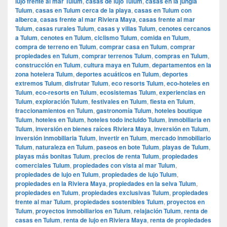
lujo frente al mar Tulum
,
casas de lujo Tulum
,
casas en la jungla
Tulum
,
casas en Tulum cerca de la playa
,
casas en Tulum con
alberca
,
casas frente al mar Riviera Maya
,
casas frente al mar
Tulum
,
casas rurales Tulum
,
casas y villas Tulum
,
cenotes cercanos
a Tulum
,
cenotes en Tulum
,
ciclismo Tulum
,
comida en Tulum
,
compra de terreno en Tulum
,
comprar casa en Tulum
,
comprar
propiedades en Tulum
,
comprar terrenos Tulum
,
compras en Tulum
,
construcción en Tulum
,
cultura maya en Tulum
,
departamentos en la
zona hotelera Tulum
,
deportes acuáticos en Tulum
,
deportes
extremos Tulum
,
disfrutar Tulum
,
eco resorts Tulum
,
eco-hoteles en
Tulum
,
eco-resorts en Tulum
,
ecosistemas Tulum
,
experiencias en
Tulum
,
exploración Tulum
,
festivales en Tulum
,
fiesta en Tulum
,
fraccionamientos en Tulum
,
gastronomía Tulum
,
hoteles boutique
Tulum
,
hoteles en Tulum
,
hoteles todo incluido Tulum
,
inmobiliaria en
Tulum
,
inversión en bienes raíces Riviera Maya
,
inversión en Tulum
,
inversión inmobiliaria Tulum
,
invertir en Tulum
,
mercado inmobiliario
Tulum
,
naturaleza en Tulum
,
paseos en bote Tulum
,
playas de Tulum
,
playas más bonitas Tulum
,
precios de renta Tulum
,
propiedades
comerciales Tulum
,
propiedades con vista al mar Tulum
,
propiedades de lujo en Tulum
,
propiedades de lujo Tulum
,
propiedades en la Riviera Maya
,
propiedades en la selva Tulum
,
propiedades en Tulum
,
propiedades exclusivas Tulum
,
propiedades
frente al mar Tulum
,
propiedades sostenibles Tulum
,
proyectos en
Tulum
,
proyectos inmobiliarios en Tulum
,
relajación Tulum
,
renta de
casas en Tulum
,
renta de lujo en Riviera Maya
,
renta de propiedades