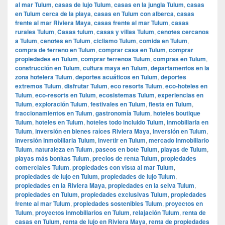
al mar Tulum
,
casas de lujo Tulum
,
casas en la jungla Tulum
,
casas
en Tulum cerca de la playa
,
casas en Tulum con alberca
,
casas
frente al mar Riviera Maya
,
casas frente al mar Tulum
,
casas
rurales Tulum
,
Casas tulum
,
casas y villas Tulum
,
cenotes cercanos
a Tulum
,
cenotes en Tulum
,
ciclismo Tulum
,
comida en Tulum
,
compra de terreno en Tulum
,
comprar casa en Tulum
,
comprar
propiedades en Tulum
,
comprar terrenos Tulum
,
compras en Tulum
,
construcción en Tulum
,
cultura maya en Tulum
,
departamentos en la
zona hotelera Tulum
,
deportes acuáticos en Tulum
,
deportes
extremos Tulum
,
disfrutar Tulum
,
eco resorts Tulum
,
eco-hoteles en
Tulum
,
eco-resorts en Tulum
,
ecosistemas Tulum
,
experiencias en
Tulum
,
exploración Tulum
,
festivales en Tulum
,
fiesta en Tulum
,
fraccionamientos en Tulum
,
gastronomía Tulum
,
hoteles boutique
Tulum
,
hoteles en Tulum
,
hoteles todo incluido Tulum
,
inmobiliaria en
Tulum
,
inversión en bienes raíces Riviera Maya
,
inversión en Tulum
,
inversión inmobiliaria Tulum
,
invertir en Tulum
,
mercado inmobiliario
Tulum
,
naturaleza en Tulum
,
paseos en bote Tulum
,
playas de Tulum
,
playas más bonitas Tulum
,
precios de renta Tulum
,
propiedades
comerciales Tulum
,
propiedades con vista al mar Tulum
,
propiedades de lujo en Tulum
,
propiedades de lujo Tulum
,
propiedades en la Riviera Maya
,
propiedades en la selva Tulum
,
propiedades en Tulum
,
propiedades exclusivas Tulum
,
propiedades
frente al mar Tulum
,
propiedades sostenibles Tulum
,
proyectos en
Tulum
,
proyectos inmobiliarios en Tulum
,
relajación Tulum
,
renta de
casas en Tulum
,
renta de lujo en Riviera Maya
,
renta de propiedades