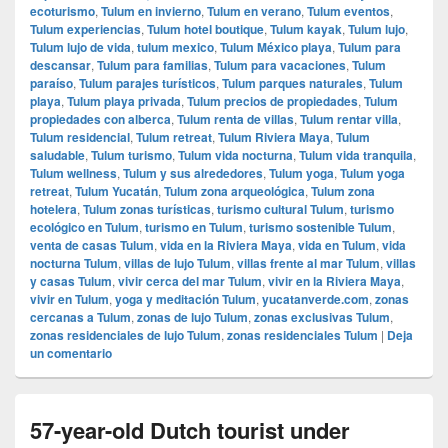
ecoturismo
,
Tulum en invierno
,
Tulum en verano
,
Tulum eventos
,
Tulum experiencias
,
Tulum hotel boutique
,
Tulum kayak
,
Tulum lujo
,
Tulum lujo de vida
,
tulum mexico
,
Tulum México playa
,
Tulum para
descansar
,
Tulum para familias
,
Tulum para vacaciones
,
Tulum
paraíso
,
Tulum parajes turísticos
,
Tulum parques naturales
,
Tulum
playa
,
Tulum playa privada
,
Tulum precios de propiedades
,
Tulum
propiedades con alberca
,
Tulum renta de villas
,
Tulum rentar villa
,
Tulum residencial
,
Tulum retreat
,
Tulum Riviera Maya
,
Tulum
saludable
,
Tulum turismo
,
Tulum vida nocturna
,
Tulum vida tranquila
,
Tulum wellness
,
Tulum y sus alrededores
,
Tulum yoga
,
Tulum yoga
retreat
,
Tulum Yucatán
,
Tulum zona arqueológica
,
Tulum zona
hotelera
,
Tulum zonas turísticas
,
turismo cultural Tulum
,
turismo
ecológico en Tulum
,
turismo en Tulum
,
turismo sostenible Tulum
,
venta de casas Tulum
,
vida en la Riviera Maya
,
vida en Tulum
,
vida
nocturna Tulum
,
villas de lujo Tulum
,
villas frente al mar Tulum
,
villas
y casas Tulum
,
vivir cerca del mar Tulum
,
vivir en la Riviera Maya
,
vivir en Tulum
,
yoga y meditación Tulum
,
yucatanverde.com
,
zonas
cercanas a Tulum
,
zonas de lujo Tulum
,
zonas exclusivas Tulum
,
zonas residenciales de lujo Tulum
,
zonas residenciales Tulum
|
Deja
un comentario
57-year-old Dutch tourist under