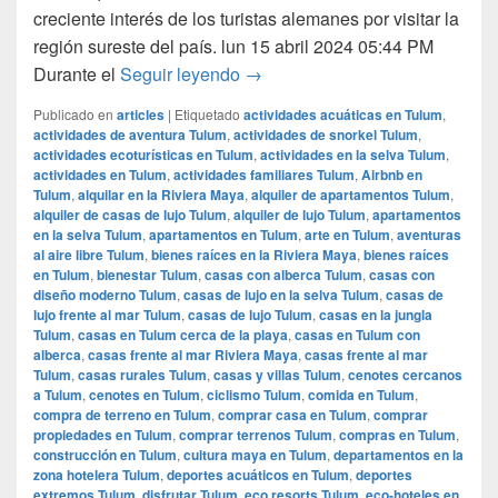
creciente interés de los turistas alemanes por visitar la
región sureste del país. lun 15 abril 2024 05:44 PM
Lufthansa conectará a Alemania
Durante el
Seguir leyendo
→
Publicado en
articles
|
Etiquetado
actividades acuáticas en Tulum
,
actividades de aventura Tulum
,
actividades de snorkel Tulum
,
actividades ecoturísticas en Tulum
,
actividades en la selva Tulum
,
actividades en Tulum
,
actividades familiares Tulum
,
Airbnb en
Tulum
,
alquilar en la Riviera Maya
,
alquiler de apartamentos Tulum
,
alquiler de casas de lujo Tulum
,
alquiler de lujo Tulum
,
apartamentos
en la selva Tulum
,
apartamentos en Tulum
,
arte en Tulum
,
aventuras
al aire libre Tulum
,
bienes raíces en la Riviera Maya
,
bienes raíces
en Tulum
,
bienestar Tulum
,
casas con alberca Tulum
,
casas con
diseño moderno Tulum
,
casas de lujo en la selva Tulum
,
casas de
lujo frente al mar Tulum
,
casas de lujo Tulum
,
casas en la jungla
Tulum
,
casas en Tulum cerca de la playa
,
casas en Tulum con
alberca
,
casas frente al mar Riviera Maya
,
casas frente al mar
Tulum
,
casas rurales Tulum
,
casas y villas Tulum
,
cenotes cercanos
a Tulum
,
cenotes en Tulum
,
ciclismo Tulum
,
comida en Tulum
,
compra de terreno en Tulum
,
comprar casa en Tulum
,
comprar
propiedades en Tulum
,
comprar terrenos Tulum
,
compras en Tulum
,
construcción en Tulum
,
cultura maya en Tulum
,
departamentos en la
zona hotelera Tulum
,
deportes acuáticos en Tulum
,
deportes
extremos Tulum
,
disfrutar Tulum
,
eco resorts Tulum
,
eco-hoteles en