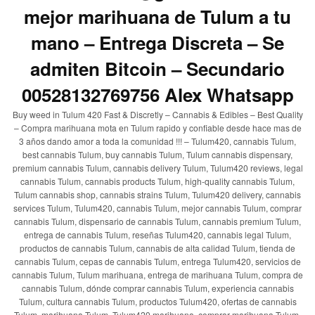
mejor marihuana de Tulum a tu
mano – Entrega Discreta – Se
admiten Bitcoin – Secundario
00528132769756 Alex Whatsapp
Buy weed in Tulum 420 Fast & Discretly – Cannabis & Edibles – Best Quality
– Compra marihuana mota en Tulum rapido y confiable desde hace mas de
3 años dando amor a toda la comunidad !!! – Tulum420, cannabis Tulum,
best cannabis Tulum, buy cannabis Tulum, Tulum cannabis dispensary,
premium cannabis Tulum, cannabis delivery Tulum, Tulum420 reviews, legal
cannabis Tulum, cannabis products Tulum, high-quality cannabis Tulum,
Tulum cannabis shop, cannabis strains Tulum, Tulum420 delivery, cannabis
services Tulum, Tulum420, cannabis Tulum, mejor cannabis Tulum, comprar
cannabis Tulum, dispensario de cannabis Tulum, cannabis premium Tulum,
entrega de cannabis Tulum, reseñas Tulum420, cannabis legal Tulum,
productos de cannabis Tulum, cannabis de alta calidad Tulum, tienda de
cannabis Tulum, cepas de cannabis Tulum, entrega Tulum420, servicios de
cannabis Tulum, Tulum marihuana, entrega de marihuana Tulum, compra de
cannabis Tulum, dónde comprar cannabis Tulum, experiencia cannabis
Tulum, cultura cannabis Tulum, productos Tulum420, ofertas de cannabis
Tulum, marihuana Tulum, Tulum420 marihuana, comprar marihuana Tulum,