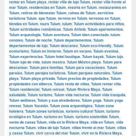
rentar en Tulum playa
,
rentar villa de lujo Tulum
,
rentar villa frente al
mar Tulum
,
residencias en Tulum
,
resorts en Tulum
,
restaurantes en
Tulum
,
retiros de bienestar Tulum
,
ruinas de Tulum
,
servicios
turísticos Tulum
,
spa Tulum
,
terreno en Tulum
,
terrenos en Tulum
,
tiendas en Tulum
,
tours Tulum
,
tulum
,
Tulum actividades para niños
,
Tulum actividades románticas
,
Tulum Airbnb
,
Tulum apartamentos
,
Tulum arqueología
,
Tulum aventura
,
Tulum bien conectado
,
tulum
cenotes
,
Tulum de noche
,
Tulum departamentos
,
Tulum
departamentos de lujo
,
Tulum descanso
,
Tulum eco-friendly
,
Tulum
ecoturismo
,
Tulum en invierno
,
Tulum en verano
,
Tulum eventos
,
Tulum experiencias
,
Tulum hotel boutique
,
Tulum kayak
,
Tulum lujo
,
Tulum lujo de vida
,
tulum mexico
,
Tulum México playa
,
Tulum para
descansar
,
Tulum para familias
,
Tulum para vacaciones
,
Tulum
paraíso
,
Tulum parajes turísticos
,
Tulum parques naturales
,
Tulum
playa
,
Tulum playa privada
,
Tulum precios de propiedades
,
Tulum
propiedades con alberca
,
Tulum renta de villas
,
Tulum rentar villa
,
Tulum residencial
,
Tulum retreat
,
Tulum Riviera Maya
,
Tulum
saludable
,
Tulum turismo
,
Tulum vida nocturna
,
Tulum vida tranquila
,
Tulum wellness
,
Tulum y sus alrededores
,
Tulum yoga
,
Tulum yoga
retreat
,
Tulum Yucatán
,
Tulum zona arqueológica
,
Tulum zona
hotelera
,
Tulum zonas turísticas
,
turismo cultural Tulum
,
turismo
ecológico en Tulum
,
turismo en Tulum
,
turismo sostenible Tulum
,
venta de casas Tulum
,
vida en la Riviera Maya
,
vida en Tulum
,
vida
nocturna Tulum
,
villas de lujo Tulum
,
villas frente al mar Tulum
,
villas
y casas Tulum
,
vivir cerca del mar Tulum
,
vivir en la Riviera Maya
,