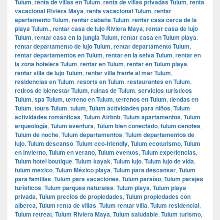
Tulum
,
renta de villas en Tulum
,
renta de villas privadas Tulum
,
renta
vacacional Riviera Maya
,
renta vacacional Tulum
,
rentar
apartamento Tulum
,
rentar cabaña Tulum
,
rentar casa cerca de la
playa Tulum.
,
rentar casa de lujo Riviera Maya
,
rentar casa de lujo
Tulum
,
rentar casa en la jungla Tulum
,
rentar casa en Tulum playa
,
rentar departamento de lujo Tulum
,
rentar departamento Tulum
,
rentar departamentos en Tulum
,
rentar en la selva Tulum
,
rentar en
la zona hotelera Tulum
,
rentar en Tulum
,
rentar en Tulum playa
,
rentar villa de lujo Tulum
,
rentar villa frente al mar Tulum
,
residencias en Tulum
,
resorts en Tulum
,
restaurantes en Tulum
,
retiros de bienestar Tulum
,
ruinas de Tulum
,
servicios turísticos
Tulum
,
spa Tulum
,
terreno en Tulum
,
terrenos en Tulum
,
tiendas en
Tulum
,
tours Tulum
,
tulum
,
Tulum actividades para niños
,
Tulum
actividades románticas
,
Tulum Airbnb
,
Tulum apartamentos
,
Tulum
arqueología
,
Tulum aventura
,
Tulum bien conectado
,
tulum cenotes
,
Tulum de noche
,
Tulum departamentos
,
Tulum departamentos de
lujo
,
Tulum descanso
,
Tulum eco-friendly
,
Tulum ecoturismo
,
Tulum
en invierno
,
Tulum en verano
,
Tulum eventos
,
Tulum experiencias
,
Tulum hotel boutique
,
Tulum kayak
,
Tulum lujo
,
Tulum lujo de vida
,
tulum mexico
,
Tulum México playa
,
Tulum para descansar
,
Tulum
para familias
,
Tulum para vacaciones
,
Tulum paraíso
,
Tulum parajes
turísticos
,
Tulum parques naturales
,
Tulum playa
,
Tulum playa
privada
,
Tulum precios de propiedades
,
Tulum propiedades con
alberca
,
Tulum renta de villas
,
Tulum rentar villa
,
Tulum residencial
,
Tulum retreat
,
Tulum Riviera Maya
,
Tulum saludable
,
Tulum turismo
,