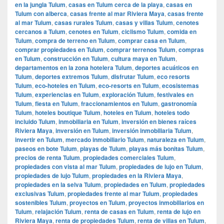
en la jungla Tulum
,
casas en Tulum cerca de la playa
,
casas en
Tulum con alberca
,
casas frente al mar Riviera Maya
,
casas frente
al mar Tulum
,
casas rurales Tulum
,
casas y villas Tulum
,
cenotes
cercanos a Tulum
,
cenotes en Tulum
,
ciclismo Tulum
,
comida en
Tulum
,
compra de terreno en Tulum
,
comprar casa en Tulum
,
comprar propiedades en Tulum
,
comprar terrenos Tulum
,
compras
en Tulum
,
construcción en Tulum
,
cultura maya en Tulum
,
departamentos en la zona hotelera Tulum
,
deportes acuáticos en
Tulum
,
deportes extremos Tulum
,
disfrutar Tulum
,
eco resorts
Tulum
,
eco-hoteles en Tulum
,
eco-resorts en Tulum
,
ecosistemas
Tulum
,
experiencias en Tulum
,
exploración Tulum
,
festivales en
Tulum
,
fiesta en Tulum
,
fraccionamientos en Tulum
,
gastronomía
Tulum
,
hoteles boutique Tulum
,
hoteles en Tulum
,
hoteles todo
incluido Tulum
,
inmobiliaria en Tulum
,
inversión en bienes raíces
Riviera Maya
,
inversión en Tulum
,
inversión inmobiliaria Tulum
,
invertir en Tulum
,
mercado inmobiliario Tulum
,
naturaleza en Tulum
,
paseos en bote Tulum
,
playas de Tulum
,
playas más bonitas Tulum
,
precios de renta Tulum
,
propiedades comerciales Tulum
,
propiedades con vista al mar Tulum
,
propiedades de lujo en Tulum
,
propiedades de lujo Tulum
,
propiedades en la Riviera Maya
,
propiedades en la selva Tulum
,
propiedades en Tulum
,
propiedades
exclusivas Tulum
,
propiedades frente al mar Tulum
,
propiedades
sostenibles Tulum
,
proyectos en Tulum
,
proyectos inmobiliarios en
Tulum
,
relajación Tulum
,
renta de casas en Tulum
,
renta de lujo en
Riviera Maya
,
renta de propiedades Tulum
,
renta de villas en Tulum
,