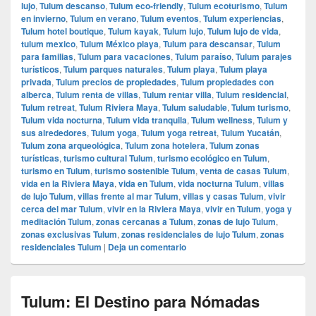
lujo
,
Tulum descanso
,
Tulum eco-friendly
,
Tulum ecoturismo
,
Tulum
en invierno
,
Tulum en verano
,
Tulum eventos
,
Tulum experiencias
,
Tulum hotel boutique
,
Tulum kayak
,
Tulum lujo
,
Tulum lujo de vida
,
tulum mexico
,
Tulum México playa
,
Tulum para descansar
,
Tulum
para familias
,
Tulum para vacaciones
,
Tulum paraíso
,
Tulum parajes
turísticos
,
Tulum parques naturales
,
Tulum playa
,
Tulum playa
privada
,
Tulum precios de propiedades
,
Tulum propiedades con
alberca
,
Tulum renta de villas
,
Tulum rentar villa
,
Tulum residencial
,
Tulum retreat
,
Tulum Riviera Maya
,
Tulum saludable
,
Tulum turismo
,
Tulum vida nocturna
,
Tulum vida tranquila
,
Tulum wellness
,
Tulum y
sus alrededores
,
Tulum yoga
,
Tulum yoga retreat
,
Tulum Yucatán
,
Tulum zona arqueológica
,
Tulum zona hotelera
,
Tulum zonas
turísticas
,
turismo cultural Tulum
,
turismo ecológico en Tulum
,
turismo en Tulum
,
turismo sostenible Tulum
,
venta de casas Tulum
,
vida en la Riviera Maya
,
vida en Tulum
,
vida nocturna Tulum
,
villas
de lujo Tulum
,
villas frente al mar Tulum
,
villas y casas Tulum
,
vivir
cerca del mar Tulum
,
vivir en la Riviera Maya
,
vivir en Tulum
,
yoga y
meditación Tulum
,
zonas cercanas a Tulum
,
zonas de lujo Tulum
,
zonas exclusivas Tulum
,
zonas residenciales de lujo Tulum
,
zonas
residenciales Tulum
|
Deja un comentario
Tulum: El Destino para Nómadas