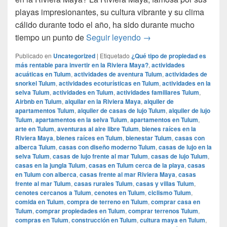
playas impresionantes, su cultura vibrante y su clima
cálido durante todo el año, ha sido durante mucho
¿Qué tipo de propiedad 
tiempo un punto de
Seguir leyendo
→
Publicado en
Uncategorized
|
Etiquetado
¿Qué tipo de propiedad es
más rentable para invertir en la Riviera Maya?
,
actividades
acuáticas en Tulum
,
actividades de aventura Tulum
,
actividades de
snorkel Tulum
,
actividades ecoturísticas en Tulum
,
actividades en la
selva Tulum
,
actividades en Tulum
,
actividades familiares Tulum
,
Airbnb en Tulum
,
alquilar en la Riviera Maya
,
alquiler de
apartamentos Tulum
,
alquiler de casas de lujo Tulum
,
alquiler de lujo
Tulum
,
apartamentos en la selva Tulum
,
apartamentos en Tulum
,
arte en Tulum
,
aventuras al aire libre Tulum
,
bienes raíces en la
Riviera Maya
,
bienes raíces en Tulum
,
bienestar Tulum
,
casas con
alberca Tulum
,
casas con diseño moderno Tulum
,
casas de lujo en la
selva Tulum
,
casas de lujo frente al mar Tulum
,
casas de lujo Tulum
,
casas en la jungla Tulum
,
casas en Tulum cerca de la playa
,
casas
en Tulum con alberca
,
casas frente al mar Riviera Maya
,
casas
frente al mar Tulum
,
casas rurales Tulum
,
casas y villas Tulum
,
cenotes cercanos a Tulum
,
cenotes en Tulum
,
ciclismo Tulum
,
comida en Tulum
,
compra de terreno en Tulum
,
comprar casa en
Tulum
,
comprar propiedades en Tulum
,
comprar terrenos Tulum
,
compras en Tulum
,
construcción en Tulum
,
cultura maya en Tulum
,