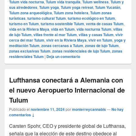
Tulum vida nocturna
,
Tulum vida tranquila
,
Tulum wellness
,
Tulum y
sus alrededores
,
Tulum yoga
,
Tulum yoga retreat
,
Tulum Yucatán
,
Tulum zona arqueológica
,
Tulum zona hotelera
,
Tulum zonas
turísticas
,
turismo cultural Tulum
,
turismo ecológico en Tulum
,
turismo en Tulum
,
turismo sostenible Tulum
,
venta de casas Tulum
,
vida en la Riviera Maya
,
vida en Tulum
,
vida nocturna Tulum
,
villas
de lujo Tulum
,
villas frente al mar Tulum
,
villas y casas Tulum
,
vivir
cerca del mar Tulum
,
vivir en la Riviera Maya
,
vivir en Tulum
,
yoga y
meditación Tulum
,
zonas cercanas a Tulum
,
zonas de lujo Tulum
,
zonas exclusivas Tulum
,
zonas residenciales de lujo Tulum
,
zonas
residenciales Tulum
|
Deja un comentario
Lufthansa conectará a Alemania con
el nuevo Aeropuerto Internacional de
Tulum
Publicado el
noviembre 11, 2024
por
monterreycannabis
—
No hay
comentarios ↓
Carsten Spohr, CEO y presidente global de Lufthansa,
señala que la elección de este destino obedece al