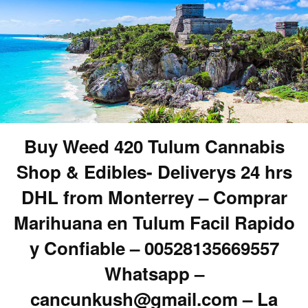
Buy Weed 420 Tulum Cannabis
Shop & Edibles- Deliverys 24 hrs
DHL from Monterrey – Comprar
Marihuana en Tulum Facil Rapido
y Confiable – 00528135669557
Whatsapp –
cancunkush@gmail.com – La