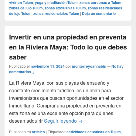
vivir en Tulum
,
yoga y meditación Tulum
,
zonas cercanas a Tulum
,
zonas de lujo Tulum
,
zonas exclusivas Tulum
,
zonas residenciales
de lujo Tulum
,
zonas residenciales Tulum
|
Deja un comentario
Invertir en una propiedad en preventa
en la Riviera Maya: Todo lo que debes
saber
Publicado el
noviembre 11, 2024
por
monterreycannabis
—
No hay
comentarios ↓
La Riviera Maya, con sus playas de ensueño y
constante crecimiento turístico, es un imán para
inversionistas que buscan oportunidades en el sector
inmobiliario. Comprar una propiedad en preventa en
esta zona es una excelente opción para quienes
Invertir en una propiedad 
desean adquirir
Seguir leyendo
→
Publicado en
articles
|
Etiquetado
actividades acuáticas en Tulum
,