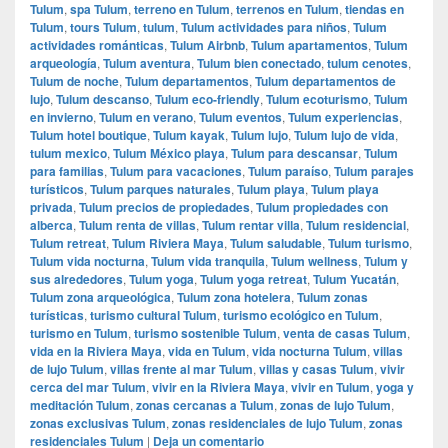
Tulum
,
spa Tulum
,
terreno en Tulum
,
terrenos en Tulum
,
tiendas en
Tulum
,
tours Tulum
,
tulum
,
Tulum actividades para niños
,
Tulum
actividades románticas
,
Tulum Airbnb
,
Tulum apartamentos
,
Tulum
arqueología
,
Tulum aventura
,
Tulum bien conectado
,
tulum cenotes
,
Tulum de noche
,
Tulum departamentos
,
Tulum departamentos de
lujo
,
Tulum descanso
,
Tulum eco-friendly
,
Tulum ecoturismo
,
Tulum
en invierno
,
Tulum en verano
,
Tulum eventos
,
Tulum experiencias
,
Tulum hotel boutique
,
Tulum kayak
,
Tulum lujo
,
Tulum lujo de vida
,
tulum mexico
,
Tulum México playa
,
Tulum para descansar
,
Tulum
para familias
,
Tulum para vacaciones
,
Tulum paraíso
,
Tulum parajes
turísticos
,
Tulum parques naturales
,
Tulum playa
,
Tulum playa
privada
,
Tulum precios de propiedades
,
Tulum propiedades con
alberca
,
Tulum renta de villas
,
Tulum rentar villa
,
Tulum residencial
,
Tulum retreat
,
Tulum Riviera Maya
,
Tulum saludable
,
Tulum turismo
,
Tulum vida nocturna
,
Tulum vida tranquila
,
Tulum wellness
,
Tulum y
sus alrededores
,
Tulum yoga
,
Tulum yoga retreat
,
Tulum Yucatán
,
Tulum zona arqueológica
,
Tulum zona hotelera
,
Tulum zonas
turísticas
,
turismo cultural Tulum
,
turismo ecológico en Tulum
,
turismo en Tulum
,
turismo sostenible Tulum
,
venta de casas Tulum
,
vida en la Riviera Maya
,
vida en Tulum
,
vida nocturna Tulum
,
villas
de lujo Tulum
,
villas frente al mar Tulum
,
villas y casas Tulum
,
vivir
cerca del mar Tulum
,
vivir en la Riviera Maya
,
vivir en Tulum
,
yoga y
meditación Tulum
,
zonas cercanas a Tulum
,
zonas de lujo Tulum
,
zonas exclusivas Tulum
,
zonas residenciales de lujo Tulum
,
zonas
residenciales Tulum
|
Deja un comentario