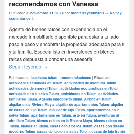
recomendamos con Vanessa
Publicado el
noviembre 11, 2024
por
monterreycannabis
—
No hay
comentarios ↓
Agente de bienes raíces con experiencia en el
mercado inmobiliario disponible para estar a tu lado
paso a paso y encontrar la propiedad adecuada para ti
y tu familia. Especialista en inversiones en bienes
raíces dispuesta a brindar una asesoría
¿Buscas casa en Tulum? Te recomendamo
Seguir leyendo
→
Publicado en
business tulum - recomendaciones
|
Etiquetado
actividades acuáticas en Tulum
,
actividades de aventura Tulum
,
actividades de snorkel Tulum
,
actividades ecoturísticas en Tulum
,
actividades en la selva Tulum
,
actividades en Tulum
,
actividades
familiares Tulum
,
Agenda inmobilario tulum
,
Airbnb en Tulum
,
alquilar en la Riviera Maya
,
alquiler de apartamentos Tulum
,
alquiler
de casas de lujo Tulum
,
alquiler de lujo Tulum
,
apartamentos en la
selva Tulum
,
apartamentos en Tulum
,
arte en Tulum
,
aventuras al
aire libre Tulum
,
bienes raíces en la Riviera Maya
,
bienes raíces en
Tulum
,
bienestar Tulum
,
casas con alberca Tulum
,
casas con diseño
moderno Tulum
,
casas de lujo en la selva Tulum
,
casas de lujo frente