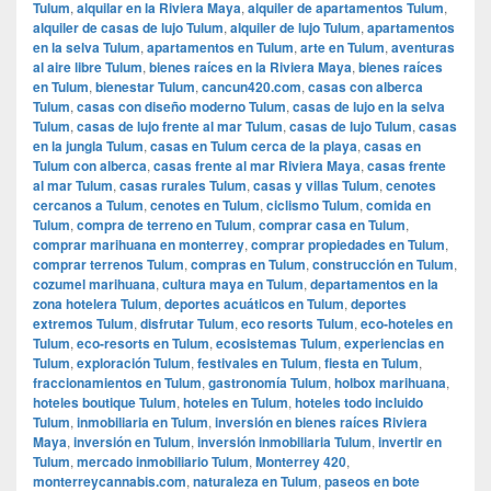
Tulum
,
alquilar en la Riviera Maya
,
alquiler de apartamentos Tulum
,
alquiler de casas de lujo Tulum
,
alquiler de lujo Tulum
,
apartamentos
en la selva Tulum
,
apartamentos en Tulum
,
arte en Tulum
,
aventuras
al aire libre Tulum
,
bienes raíces en la Riviera Maya
,
bienes raíces
en Tulum
,
bienestar Tulum
,
cancun420.com
,
casas con alberca
Tulum
,
casas con diseño moderno Tulum
,
casas de lujo en la selva
Tulum
,
casas de lujo frente al mar Tulum
,
casas de lujo Tulum
,
casas
en la jungla Tulum
,
casas en Tulum cerca de la playa
,
casas en
Tulum con alberca
,
casas frente al mar Riviera Maya
,
casas frente
al mar Tulum
,
casas rurales Tulum
,
casas y villas Tulum
,
cenotes
cercanos a Tulum
,
cenotes en Tulum
,
ciclismo Tulum
,
comida en
Tulum
,
compra de terreno en Tulum
,
comprar casa en Tulum
,
comprar marihuana en monterrey
,
comprar propiedades en Tulum
,
comprar terrenos Tulum
,
compras en Tulum
,
construcción en Tulum
,
cozumel marihuana
,
cultura maya en Tulum
,
departamentos en la
zona hotelera Tulum
,
deportes acuáticos en Tulum
,
deportes
extremos Tulum
,
disfrutar Tulum
,
eco resorts Tulum
,
eco-hoteles en
Tulum
,
eco-resorts en Tulum
,
ecosistemas Tulum
,
experiencias en
Tulum
,
exploración Tulum
,
festivales en Tulum
,
fiesta en Tulum
,
fraccionamientos en Tulum
,
gastronomía Tulum
,
holbox marihuana
,
hoteles boutique Tulum
,
hoteles en Tulum
,
hoteles todo incluido
Tulum
,
inmobiliaria en Tulum
,
inversión en bienes raíces Riviera
Maya
,
inversión en Tulum
,
inversión inmobiliaria Tulum
,
invertir en
Tulum
,
mercado inmobiliario Tulum
,
Monterrey 420
,
monterreycannabis.com
,
naturaleza en Tulum
,
paseos en bote