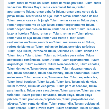
Tulum
,
renta de villas en Tulum
,
renta de villas privadas Tulum
,
renta
vacacional Riviera Maya
,
renta vacacional Tulum
,
rentar
apartamento Tulum
,
rentar cabaña Tulum
,
rentar casa cerca de la
playa Tulum.
,
rentar casa de lujo Riviera Maya
,
rentar casa de lujo
Tulum
,
rentar casa en la jungla Tulum
,
rentar casa en Tulum playa
,
rentar departamento de lujo Tulum
,
rentar departamento Tulum
,
rentar departamentos en Tulum
,
rentar en la selva Tulum
,
rentar en
la zona hotelera Tulum
,
rentar en Tulum
,
rentar en Tulum playa
,
rentar villa de lujo Tulum
,
rentar villa frente al mar Tulum
,
residencias en Tulum
,
resorts en Tulum
,
restaurantes en Tulum
,
retiros de bienestar Tulum
,
ruinas de Tulum
,
servicios turísticos
Tulum
,
spa Tulum
,
terreno en Tulum
,
terrenos en Tulum
,
tiendas en
Tulum
,
tours Tulum
,
tulum
,
Tulum actividades para niños
,
Tulum
actividades románticas
,
Tulum Airbnb
,
Tulum apartamentos
,
Tulum
arqueología
,
Tulum aventura
,
Tulum bien conectado
,
tulum cenotes
,
Tulum de noche
,
Tulum departamentos
,
Tulum departamentos de
lujo
,
Tulum descanso
,
Tulum eco-friendly
,
Tulum ecoturismo
,
Tulum
en invierno
,
Tulum en verano
,
Tulum eventos
,
Tulum experiencias
,
Tulum hotel boutique
,
Tulum kayak
,
Tulum lujo
,
Tulum lujo de vida
,
tulum mexico
,
Tulum México playa
,
Tulum para descansar
,
Tulum
para familias
,
Tulum para vacaciones
,
Tulum paraíso
,
Tulum parajes
turísticos
,
Tulum parques naturales
,
Tulum playa
,
Tulum playa
privada
,
Tulum precios de propiedades
,
Tulum propiedades con
alberca
,
Tulum renta de villas
,
Tulum rentar villa
,
Tulum residencial
,
Tulum retreat
,
Tulum Riviera Maya
,
Tulum saludable
,
Tulum turismo
,