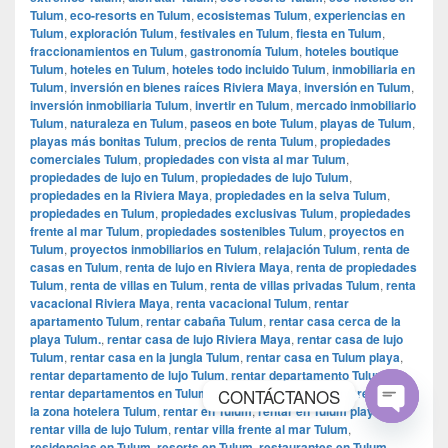
Tulum
,
eco-resorts en Tulum
,
ecosistemas Tulum
,
experiencias en
Tulum
,
exploración Tulum
,
festivales en Tulum
,
fiesta en Tulum
,
fraccionamientos en Tulum
,
gastronomía Tulum
,
hoteles boutique
Tulum
,
hoteles en Tulum
,
hoteles todo incluido Tulum
,
inmobiliaria en
Tulum
,
inversión en bienes raíces Riviera Maya
,
inversión en Tulum
,
inversión inmobiliaria Tulum
,
invertir en Tulum
,
mercado inmobiliario
Tulum
,
naturaleza en Tulum
,
paseos en bote Tulum
,
playas de Tulum
,
playas más bonitas Tulum
,
precios de renta Tulum
,
propiedades
comerciales Tulum
,
propiedades con vista al mar Tulum
,
propiedades de lujo en Tulum
,
propiedades de lujo Tulum
,
propiedades en la Riviera Maya
,
propiedades en la selva Tulum
,
propiedades en Tulum
,
propiedades exclusivas Tulum
,
propiedades
frente al mar Tulum
,
propiedades sostenibles Tulum
,
proyectos en
Tulum
,
proyectos inmobiliarios en Tulum
,
relajación Tulum
,
renta de
casas en Tulum
,
renta de lujo en Riviera Maya
,
renta de propiedades
Tulum
,
renta de villas en Tulum
,
renta de villas privadas Tulum
,
renta
vacacional Riviera Maya
,
renta vacacional Tulum
,
rentar
apartamento Tulum
,
rentar cabaña Tulum
,
rentar casa cerca de la
playa Tulum.
,
rentar casa de lujo Riviera Maya
,
rentar casa de lujo
Tulum
,
rentar casa en la jungla Tulum
,
rentar casa en Tulum playa
,
rentar departamento de lujo Tulum
,
rentar departamento Tulum
,
CONTÁCTANOS
rentar departamentos en Tulum
,
rentar en la selva Tulum
,
rentar en
la zona hotelera Tulum
,
rentar en Tulum
,
rentar en Tulum playa
,
rentar villa de lujo Tulum
,
rentar villa frente al mar Tulum
,
Open
residencias en Tulum
,
resorts en Tulum
,
restaurantes en Tulum
,