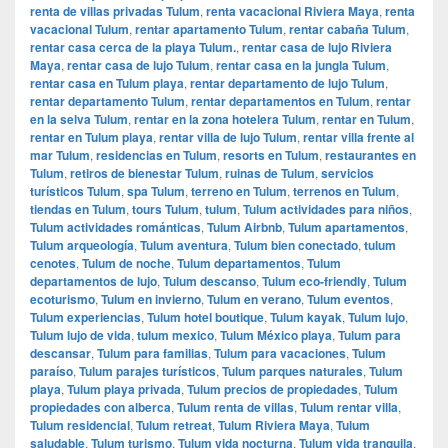
renta de villas privadas Tulum
,
renta vacacional Riviera Maya
,
renta
vacacional Tulum
,
rentar apartamento Tulum
,
rentar cabaña Tulum
,
rentar casa cerca de la playa Tulum.
,
rentar casa de lujo Riviera
Maya
,
rentar casa de lujo Tulum
,
rentar casa en la jungla Tulum
,
rentar casa en Tulum playa
,
rentar departamento de lujo Tulum
,
rentar departamento Tulum
,
rentar departamentos en Tulum
,
rentar
en la selva Tulum
,
rentar en la zona hotelera Tulum
,
rentar en Tulum
,
rentar en Tulum playa
,
rentar villa de lujo Tulum
,
rentar villa frente al
mar Tulum
,
residencias en Tulum
,
resorts en Tulum
,
restaurantes en
Tulum
,
retiros de bienestar Tulum
,
ruinas de Tulum
,
servicios
turísticos Tulum
,
spa Tulum
,
terreno en Tulum
,
terrenos en Tulum
,
tiendas en Tulum
,
tours Tulum
,
tulum
,
Tulum actividades para niños
,
Tulum actividades románticas
,
Tulum Airbnb
,
Tulum apartamentos
,
Tulum arqueología
,
Tulum aventura
,
Tulum bien conectado
,
tulum
cenotes
,
Tulum de noche
,
Tulum departamentos
,
Tulum
departamentos de lujo
,
Tulum descanso
,
Tulum eco-friendly
,
Tulum
ecoturismo
,
Tulum en invierno
,
Tulum en verano
,
Tulum eventos
,
Tulum experiencias
,
Tulum hotel boutique
,
Tulum kayak
,
Tulum lujo
,
Tulum lujo de vida
,
tulum mexico
,
Tulum México playa
,
Tulum para
descansar
,
Tulum para familias
,
Tulum para vacaciones
,
Tulum
paraíso
,
Tulum parajes turísticos
,
Tulum parques naturales
,
Tulum
playa
,
Tulum playa privada
,
Tulum precios de propiedades
,
Tulum
propiedades con alberca
,
Tulum renta de villas
,
Tulum rentar villa
,
Tulum residencial
,
Tulum retreat
,
Tulum Riviera Maya
,
Tulum
saludable
,
Tulum turismo
,
Tulum vida nocturna
,
Tulum vida tranquila
,