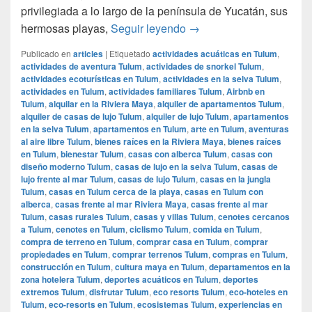
privilegiada a lo largo de la península de Yucatán, sus
Guía para nómadas digit
hermosas playas,
Seguir leyendo
→
Publicado en
articles
|
Etiquetado
actividades acuáticas en Tulum
,
actividades de aventura Tulum
,
actividades de snorkel Tulum
,
actividades ecoturísticas en Tulum
,
actividades en la selva Tulum
,
actividades en Tulum
,
actividades familiares Tulum
,
Airbnb en
Tulum
,
alquilar en la Riviera Maya
,
alquiler de apartamentos Tulum
,
alquiler de casas de lujo Tulum
,
alquiler de lujo Tulum
,
apartamentos
en la selva Tulum
,
apartamentos en Tulum
,
arte en Tulum
,
aventuras
al aire libre Tulum
,
bienes raíces en la Riviera Maya
,
bienes raíces
en Tulum
,
bienestar Tulum
,
casas con alberca Tulum
,
casas con
diseño moderno Tulum
,
casas de lujo en la selva Tulum
,
casas de
lujo frente al mar Tulum
,
casas de lujo Tulum
,
casas en la jungla
Tulum
,
casas en Tulum cerca de la playa
,
casas en Tulum con
alberca
,
casas frente al mar Riviera Maya
,
casas frente al mar
Tulum
,
casas rurales Tulum
,
casas y villas Tulum
,
cenotes cercanos
a Tulum
,
cenotes en Tulum
,
ciclismo Tulum
,
comida en Tulum
,
compra de terreno en Tulum
,
comprar casa en Tulum
,
comprar
propiedades en Tulum
,
comprar terrenos Tulum
,
compras en Tulum
,
construcción en Tulum
,
cultura maya en Tulum
,
departamentos en la
zona hotelera Tulum
,
deportes acuáticos en Tulum
,
deportes
extremos Tulum
,
disfrutar Tulum
,
eco resorts Tulum
,
eco-hoteles en
Tulum
,
eco-resorts en Tulum
,
ecosistemas Tulum
,
experiencias en