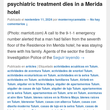
psychiatric treatment dies in a Merida
hotel
Publicado el
noviembre 11, 2024
por
monterreycannabis
—
No hay
comentarios ↓
(Photo: marriott.com) A call to the 9-1-1 emergency
number alerted that a man had fallen from the seventh
floor of the Residence Inn Merida hotel; he was staying
there with his family. Agents of the sector the State
57-year-old Dutch
Investigation Police of the
Seguir leyendo
→
Publicado en
articles
|
Etiquetado
actividades acuáticas en Tulum
,
actividades de aventura Tulum
,
actividades de snorkel Tulum
,
actividades ecoturísticas en Tulum
,
actividades en la selva Tulum
,
actividades en Tulum
,
actividades familiares Tulum
,
Airbnb en
Tulum
,
alquilar en la Riviera Maya
,
alquiler de apartamentos Tulum
,
alquiler de casas de lujo Tulum
,
alquiler de lujo Tulum
,
apartamentos
en la selva Tulum
,
apartamentos en Tulum
,
arte en Tulum
,
aventuras
al aire libre Tulum
,
bienes raíces en la Riviera Maya
,
bienes raíces
en Tulum
,
bienestar Tulum
,
casas con alberca Tulum
,
casas con
diseño moderno Tulum
,
casas de lujo en la selva Tulum
,
casas de