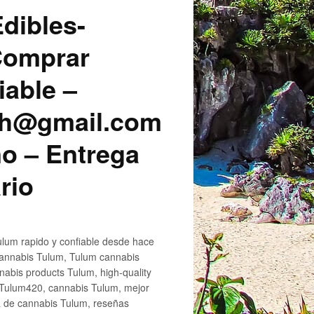
dibles-
 Comprar
iable –
sh@gmail.com
o – Entrega
rio
lum rapido y confiable desde hace
cannabis Tulum, Tulum cannabis
abis products Tulum, high-quality
 Tulum420, cannabis Tulum, mejor
a de cannabis Tulum, reseñas