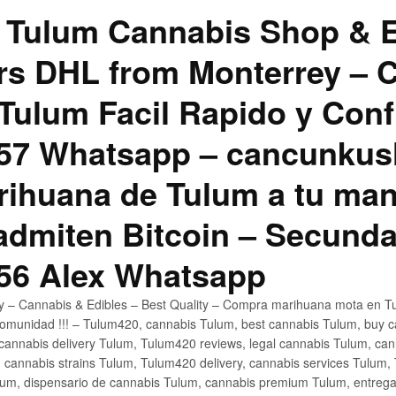
 Tulum Cannabis Shop & E
hrs DHL from Monterrey –
Tulum Facil Rapido y Conf
57 Whatsapp – cancunku
rihuana de Tulum a tu man
 admiten Bitcoin – Secunda
56 Alex Whatsapp
ly – Cannabis & Edibles – Best Quality – Compra marihuana mota en Tu
omunidad !!! – Tulum420, cannabis Tulum, best cannabis Tulum, buy 
annabis delivery Tulum, Tulum420 reviews, legal cannabis Tulum, cann
 cannabis strains Tulum, Tulum420 delivery, cannabis services Tulum,
um, dispensario de cannabis Tulum, cannabis premium Tulum, entreg