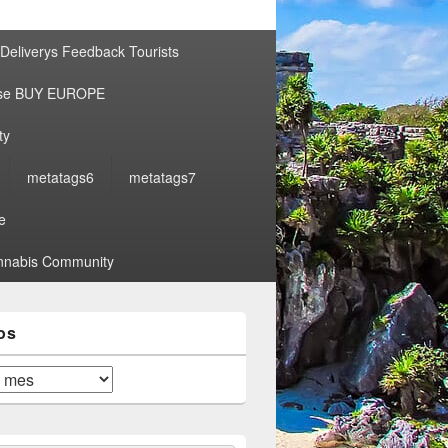
por:
Deliverys Feedback Tourists
ise BUY EUROPE
ty
metatags6
metatags7
e
nabis Community
os