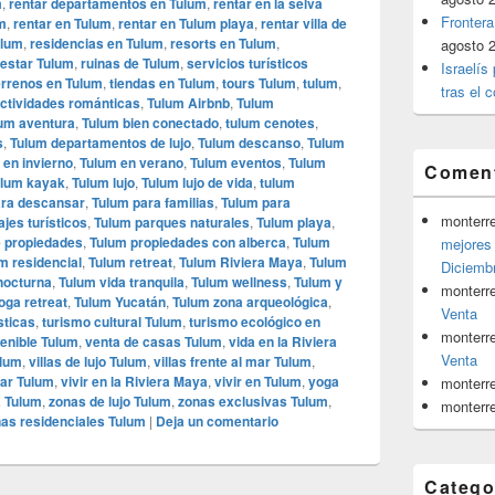
m
,
rentar departamentos en Tulum
,
rentar en la selva
Frontera
um
,
rentar en Tulum
,
rentar en Tulum playa
,
rentar villa de
ulum
,
residencias en Tulum
,
resorts en Tulum
,
agosto 
nestar Tulum
,
ruinas de Tulum
,
servicios turísticos
Israelís
errenos en Tulum
,
tiendas en Tulum
,
tours Tulum
,
tulum
,
tras el c
ctividades románticas
,
Tulum Airbnb
,
Tulum
um aventura
,
Tulum bien conectado
,
tulum cenotes
,
s
,
Tulum departamentos de lujo
,
Tulum descanso
,
Tulum
 en invierno
,
Tulum en verano
,
Tulum eventos
,
Tulum
Coment
ulum kayak
,
Tulum lujo
,
Tulum lujo de vida
,
tulum
ara descansar
,
Tulum para familias
,
Tulum para
monterr
jes turísticos
,
Tulum parques naturales
,
Tulum playa
,
e propiedades
,
Tulum propiedades con alberca
,
Tulum
mejores 
m residencial
,
Tulum retreat
,
Tulum Riviera Maya
,
Tulum
Diciemb
nocturna
,
Tulum vida tranquila
,
Tulum wellness
,
Tulum y
monterr
oga retreat
,
Tulum Yucatán
,
Tulum zona arqueológica
,
Venta
sticas
,
turismo cultural Tulum
,
turismo ecológico en
monterr
enible Tulum
,
venta de casas Tulum
,
vida en la Riviera
Venta
ulum
,
villas de lujo Tulum
,
villas frente al mar Tulum
,
mar Tulum
,
vivir en la Riviera Maya
,
vivir en Tulum
,
yoga
monterr
a Tulum
,
zonas de lujo Tulum
,
zonas exclusivas Tulum
,
monterr
as residenciales Tulum
|
Deja un comentario
Catego