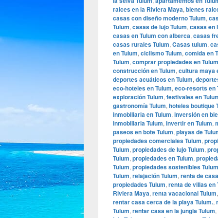
la selva Tulum
,
apartamentos en Tulu
raíces en la Riviera Maya
,
bienes raíc
casas con diseño moderno Tulum
,
cas
Tulum
,
casas de lujo Tulum
,
casas en l
casas en Tulum con alberca
,
casas fr
casas rurales Tulum
,
Casas tulum
,
ca
en Tulum
,
ciclismo Tulum
,
comida en 
Tulum
,
comprar propiedades en Tulu
construcción en Tulum
,
cultura maya 
deportes acuáticos en Tulum
,
deporte
eco-hoteles en Tulum
,
eco-resorts en
exploración Tulum
,
festivales en Tulu
gastronomía Tulum
,
hoteles boutique
inmobiliaria en Tulum
,
inversión en bi
inmobiliaria Tulum
,
invertir en Tulum
,
paseos en bote Tulum
,
playas de Tulu
propiedades comerciales Tulum
,
prop
Tulum
,
propiedades de lujo Tulum
,
pro
Tulum
,
propiedades en Tulum
,
propied
Tulum
,
propiedades sostenibles Tulu
Tulum
,
relajación Tulum
,
renta de cas
propiedades Tulum
,
renta de villas en
Riviera Maya
,
renta vacacional Tulum
rentar casa cerca de la playa Tulum.
,
Tulum
,
rentar casa en la jungla Tulum
,