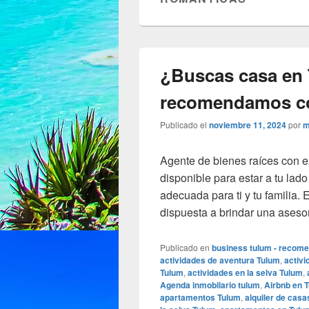
¿Buscas casa en
recomendamos c
Publicado el
noviembre 11, 2024
por
m
Agente de bienes raíces con e
disponible para estar a tu lad
adecuada para ti y tu familia.
dispuesta a brindar una aseso
Publicado en
business tulum - recom
actividades de aventura Tulum
,
activi
Tulum
,
actividades en la selva Tulum
,
Agenda inmobilario tulum
,
Airbnb en 
apartamentos Tulum
,
alquiler de casa