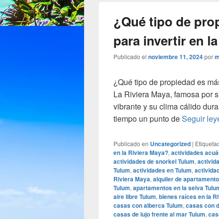
¿Qué tipo de pro
para invertir en l
Publicado el
noviembre 11, 2024
por
m
¿Qué tipo de propiedad es más 
La Riviera Maya, famosa por s
vibrante y su clima cálido dur
tiempo un punto de
Seguir le
Publicado en
Uncategorized
|
Etiqueta
en la Riviera Maya?
,
actividades acuá
actividades de snorkel Tulum
,
activid
Tulum
,
actividades en Tulum
,
activida
Riviera Maya
,
alquiler de apartament
Tulum
,
apartamentos en la selva Tulu
aire libre Tulum
,
bienes raíces en la R
casas con alberca Tulum
,
casas con 
casas de lujo frente al mar Tulum
,
cas