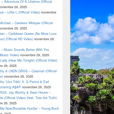
 – Adventure Of A Lifetime (Official
oviembre 29, 2025
i – Little L (Official Video)
noviembre
5
ichael – Careless Whisper (Official
oviembre 29, 2025
cean – Caribbean Queen (No More Love
un) (Official HD Video)
noviembre 29,
t – Music Sounds Better With You
l Music Video)
noviembre 29, 2025
Lady (Hear Me Tonight) (Official Video)
re 29, 2025
thy & LNDN DRGS – Calamari (Official
er)
noviembre 26, 2025
hy ‘Uza Trikk’ ft. G Perico & Earl
starring A$AP
noviembre 26, 2025
GS, Jay Worthy & Sean House –
a (Official Video) (feat. Trae tha Truth)
re 26, 2025
 Me Now/Bonafide Hustler – Young Buck
24, 2025