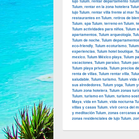
lujo Tulum
,
rentar departamento Tulu
Tulum
,
rentar en la zona hotelera Tul
lujo Tulum
,
rentar villa frente al mar T
restaurantes en Tulum
,
retiros de bie
Tulum
,
spa Tulum
,
terreno en Tulum
,
t
Tulum actividades para niños
,
Tulum a
apartamentos
,
Tulum arqueología
,
Tul
Tulum de noche
,
Tulum departamento
eco-friendly
,
Tulum ecoturismo
,
Tulum
experiencias
,
Tulum hotel boutique
,
T
mexico
,
Tulum México playa
,
Tulum p
vacaciones
,
Tulum paraíso
,
Tulum para
Tulum playa privada
,
Tulum precios d
renta de villas
,
Tulum rentar villa
,
Tulu
saludable
,
Tulum turismo
,
Tulum vida 
sus alrededores
,
Tulum yoga
,
Tulum y
Tulum zona hotelera
,
Tulum zonas turí
Tulum
,
turismo en Tulum
,
turismo sost
Maya
,
vida en Tulum
,
vida nocturna T
villas y casas Tulum
,
vivir cerca del 
y meditación Tulum
,
zonas cercanas 
zonas residenciales de lujo Tulum
,
zon