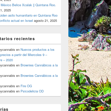
 México Belice Xcalak || Quintana Roo.
21, 2025
 piden asilo humanitario en Quintana Roo
onflicto actual en Israel
agosto 21, 2025
arios recientes
eycannabis
en
Nuevos productos a los
precios a partir del Miercoles 9 –
re – 2020
eycannabis
en
Brownies Cannábicos a la
eycannabis
en
Brownies Cannábicos a la
eycannabis
en
Fire OG
eycannabis
en
Psicodelicia OD
rías