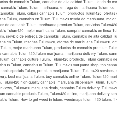
ctos de cannabis Tulum, cannabis de alta calidad Tulum, tienda de c
de cannabis Tulum, Tulum marihuana, entrega de marihuana Tulum, co
cannabis Tulum, cultura cannabis Tulum, productos Tulum420, ofertas
na Tulum, cannabis en Tulum, Tulum420 tienda de marihuana, mejor 
les de cannabis Tulum, marihuana premium Tulum, servicios Tulum420
abis Tulum420, mejor marihuana Tulum, comprar cannabis en línea Tu
m, servicio de entrega de cannabis Tulum, cannabis de alta calidad 
ana en Tulum, reseñas Tulum420, ofertas de marihuana Tulum420, en
s Tulum, mejor marihuana Tulum, productos de cannabis premium Tulum
e cannabis Tulum420,Tulum marijuana, marijuana delivery Tulum, cann
Tulum, cannabis culture Tulum, Tulum420 products, Tulum cannabis d
bis in Tulum, cannabis in Tulum, Tulum420 marijuana shop, top cannab
nabis specials Tulum, premium marijuana Tulum, Tulum420 services, 
very, best marijuana Tulum, buy cannabis online Tulum, Tulum420 mari
m, Tulum420 high-quality cannabis, marijuana dispensary Tulum, Tulum
eviews, Tulum420 marijuana deals, cannabis Tulum delivery, Tulum420 
ium cannabis products Tulum, Tulum420 online, marijuana delivery se
abis Tulum, How to get weed in tulum, weedmaps tulum, 420 tulum, 