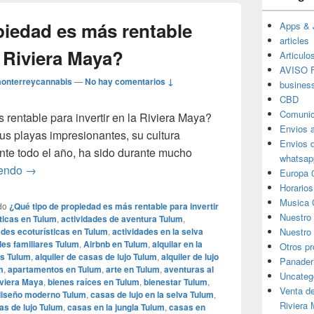
piedad es más rentable
Apps & 
articles
a Riviera Maya?
Articulo
AVISO F
onterreycannabis
—
No hay comentarios ↓
busines
CBD
Comunic
rentable para invertir en la Riviera Maya?
Envios 
us playas impresionantes, su cultura
Envios 
ante todo el año, ha sido durante mucho
whatsap
¿Qué tipo de propiedad es más rentable para invertir en l
yendo
→
Europa 
Horarios
Musica 
do
¿Qué tipo de propiedad es más rentable para invertir
Nuestro
ticas en Tulum
,
actividades de aventura Tulum
,
ades ecoturísticas en Tulum
,
actividades en la selva
Nuestro 
des familiares Tulum
,
Airbnb en Tulum
,
alquilar en la
Otros p
os Tulum
,
alquiler de casas de lujo Tulum
,
alquiler de lujo
Panader
m
,
apartamentos en Tulum
,
arte en Tulum
,
aventuras al
Uncateg
iviera Maya
,
bienes raíces en Tulum
,
bienestar Tulum
,
Venta d
diseño moderno Tulum
,
casas de lujo en la selva Tulum
,
Riviera
as de lujo Tulum
,
casas en la jungla Tulum
,
casas en