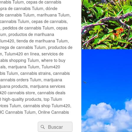
annabis Tulum, cepas de cannabis
mpra de cannabis Tulum, dónde
 de cannabis Tulum, marihuana Tulum,
cannabis Tulum, cepas de cannabis,
, pedidos de cannabis Tulum, cepas
lum, productos de marihuana
Tulum420, tienda de marihuana Tulum,
trega de cannabis Tulum, productos de
, Tulum420 en línea, servicios de
abis shopping Tulum, where to buy
eals, marijuana Tulum, Tulum420
is Tulum, cannabis strains, cannabis
cannabis orders Tulum, marijuana
juana products, marijuana services
420 cannabis store, cannabis deals
high-quality products, top Tulum
rvices Tulum, cannabis shop Tulum420,
THC Cannabis Tulum, Online Cannabis
Buscar
Buscar