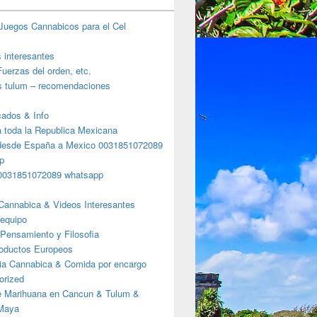
Juegos Cannabicos para el Cel
s interesantes
uerzas del orden, etc.
s tulum – recomendaciones
ados & Info
a toda la Republica Mexicana
desde España a Mexico 0031851072089
p
a Riviera Maya?
0031851072089 whatsapp
Cannabica & Videos Interesantes
 equipo
Pensamiento y Filosofia
roductos Europeos
ia Cannabica & Comida por encargo
orized
e Marihuana en Cancun & Tulum &
 Maya