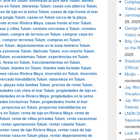
m
,
arte en Tulum
,
aventuras al aire libre Tulum
,
bienes
Coldplay
es en Tulum
,
bienestar Tulum
,
casas con alberca Tulum
,
Video)
n
as de lujo en la selva Tulum
,
casas de lujo frente al mar
Jamiroqua
a jungla Tulum
,
casas en Tulum cerca de la playa
,
29, 202
ente al mar Riviera Maya
,
casas frente al mar Tulum
,
George M
sas y villas Tulum
,
cenotes cercanos a Tulum
,
cenotes
Tulum
,
compra de terreno en Tulum
,
comprar casa en
Video)
n
m
,
comprar terrenos Tulum
,
compras en Tulum
,
Billy O
en Tulum
,
departamentos en la zona hotelera Tulum
,
on the R
s extremos Tulum
,
disfrutar Tulum
,
eco resorts Tulum
,
2025
 Tulum
,
ecosistemas Tulum
,
experiencias en Tulum
,
Stardus
m
,
fiesta en Tulum
,
fraccionamientos en Tulum
,
(Officia
 Tulum
,
hoteles en Tulum
,
hoteles todo incluido Tulum
,
enes raíces Riviera Maya
,
inversión en Tulum
,
inversión
Modjo – 
mercado inmobiliario Tulum
,
naturaleza en Tulum
,
noviemb
m
,
playas más bonitas Tulum
,
precios de renta Tulum
,
Jay Wor
iedades con vista al mar Tulum
,
propiedades de lujo en
Visualiz
piedades en la Riviera Maya
,
propiedades en la selva
Jay Wort
ades exclusivas Tulum
,
propiedades frente al mar
Swavey 
m
,
proyectos en Tulum
,
proyectos inmobiliarios en
as en Tulum
,
renta de lujo en Riviera Maya
,
renta de
LNDN DR
 Tulum
,
renta de villas privadas Tulum
,
renta vacacional
Sepulved
,
rentar apartamento Tulum
,
rentar cabaña Tulum
,
noviemb
rentar casa de lujo Riviera Maya
,
rentar casa de lujo
Look At
rentar casa en Tulum playa
,
rentar departamento de
agosto 