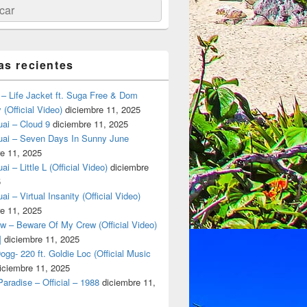
ar
as recientes
– Life Jacket ft. Suga Free & Dom
(Official Video)
diciembre 11, 2025
ai – Cloud 9
diciembre 11, 2025
uai – Seven Days In Sunny June
e 11, 2025
i – Little L (Official Video)
diciembre
5
ai – Virtual Insanity (Official Video)
 con Vanessa
e 11, 2025
w – Beware Of My Crew (Official Video)
]
diciembre 11, 2025
gg- 220 ft. Goldie Loc (Official Music
iciembre 11, 2025
aradise – Official – 1988
diciembre 11,