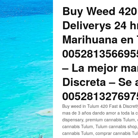
Buy Weed 420
Deliverys 24 
Marihuana en 
005281356695
– La mejor ma
Discreta – Se
005281327697
Buy weed in Tulum 420 Fast & Discret
mas de 3 años dando amor a toda la c
dispensary, premium cannabis Tulum, c
cannabis Tulum, Tulum cannabis shop,
cannabis Tulum, comprar cannabis Tul