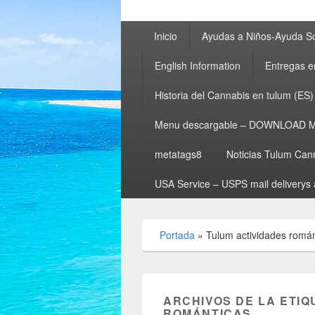
Menú
Inicio
Ayudas a Niños-Ayuda So
principal
English Information
Entregas e
Historia del Cannabis en tulum (ES)
Menu descargable – DOWNLOAD 
metatags8
Noticias Tulum Can
USA Service – USPS mail deliverys 
Portada
»
Tulum actividades román
ARCHIVOS DE LA ETIQ
ROMÁNTICAS