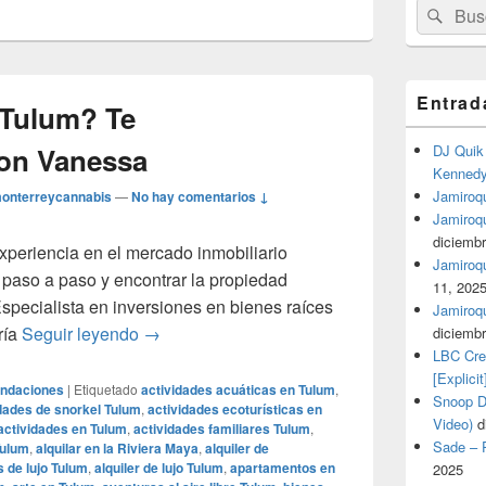
Buscar
Busc
por:
Entrad
 Tulum? Te
on Vanessa
DJ Quik 
Kennedy 
Jamiroqu
onterreycannabis
—
No hay comentarios ↓
Jamiroq
diciembr
xperiencia en el mercado inmobiliario
Jamiroqua
o paso a paso y encontrar la propiedad
11, 202
 Especialista en inversiones en bienes raíces
Jamiroqu
¿Buscas casa en Tulum? Te recomendamos
ría
Seguir leyendo
→
diciembr
LBC Cre
[Explicit
endaciones
|
Etiquetado
actividades acuáticas en Tulum
,
Snoop Do
dades de snorkel Tulum
,
actividades ecoturísticas en
Video)
d
actividades en Tulum
,
actividades familiares Tulum
,
Sade – P
Tulum
,
alquilar en la Riviera Maya
,
alquiler de
s de lujo Tulum
,
alquiler de lujo Tulum
,
apartamentos en
2025