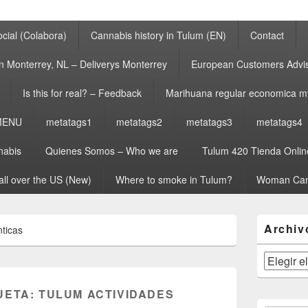
cial (Colabora)
Cannabis history in Tulum (EN)
Contact
n Monterrey, NL – Deliverys Monterrey
European Customers Adv
Is this for real? – Feedback
Marihuana regular economica m
MENU
metatags1
metatags2
metatags3
metatags4
nabis
Quienes Somos – Who we are
Tulum 420 Tienda Onlin
all over the US (New)
Where to smoke in Tulum?
Woman Can
El
Archiv
ticas
área
de
widget
Archivos
barra
lateral
UETA:
TULUM ACTIVIDADES
primaria