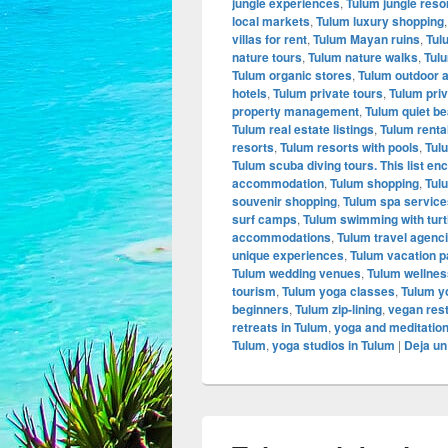
jungle experiences
,
Tulum jungle reso
local markets
,
Tulum luxury shopping
villas for rent
,
Tulum Mayan ruins
,
Tul
nature tours
,
Tulum nature walks
,
Tulu
Tulum organic stores
,
Tulum outdoor a
hotels
,
Tulum private tours
,
Tulum priv
property management
,
Tulum quiet b
Tulum real estate listings
,
Tulum renta
resorts
,
Tulum resorts with pools
,
Tul
Tulum scuba diving tours. This list e
accommodation
,
Tulum shopping
,
Tulu
souvenir shopping
,
Tulum spa service
surf camps
,
Tulum swimming with turt
accommodations
,
Tulum travel agenc
unique experiences
,
Tulum vacation 
Tulum wedding venues
,
Tulum wellnes
tourism
,
Tulum yoga classes
,
Tulum y
beginners
,
Tulum zip-lining
,
vegan rest
retreats in Tulum
,
yoga and meditation
Tulum
,
yoga studios in Tulum
|
Deja un