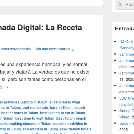
Buscar
Busc
por:
da Digital: La Receta
Entrad
DJ Quik 
Kennedy 
onterreycannabis
—
No hay comentarios ↓
Jamiroqu
Jamiroq
 es una experiencia hermosa, y es normal
diciembr
ajar y viajar?. La verdad es que no existe
Jamiroqua
 si, pero son tantas como personas en el
11, 202
Jamiroqu
Cómo ser un Nómada Digital: La Receta Perfecta
do
→
diciembr
LBC Cre
do
activities
,
Airbnb in Tulum
,
all tailored to what
[Explicit
nts to Tulum.
,
and real estate
,
bars in Tulum
,
beach
Snoop Do
,
best cenotes in Tulum
,
best places to eat in Tulum
,
Video)
d
in Tulum
,
best time to visit Tulum
,
best Tulum beach
Sade – P
ulum
,
cooking classes in Tulum
,
couples activities in
orts in Tulum
,
eco tourism in Tulum
,
eco-friendly hotels
2025