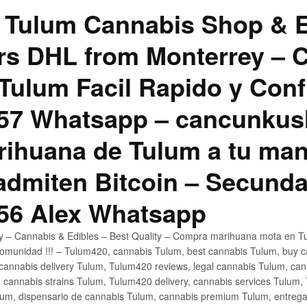
 Tulum Cannabis Shop & E
hrs DHL from Monterrey –
Tulum Facil Rapido y Conf
57 Whatsapp – cancunku
rihuana de Tulum a tu man
 admiten Bitcoin – Secunda
56 Alex Whatsapp
ly – Cannabis & Edibles – Best Quality – Compra marihuana mota en Tu
omunidad !!! – Tulum420, cannabis Tulum, best cannabis Tulum, buy 
annabis delivery Tulum, Tulum420 reviews, legal cannabis Tulum, cann
 cannabis strains Tulum, Tulum420 delivery, cannabis services Tulum,
um, dispensario de cannabis Tulum, cannabis premium Tulum, entreg