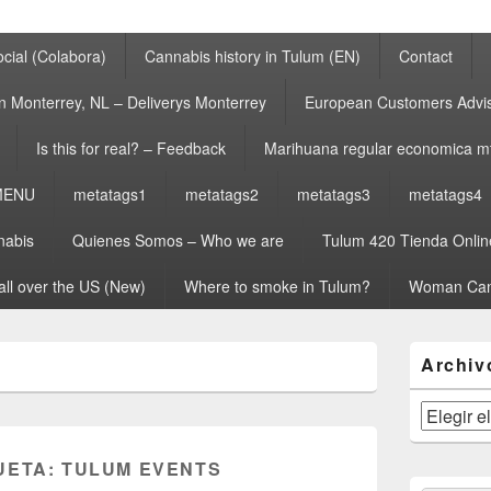
cial (Colabora)
Cannabis history in Tulum (EN)
Contact
n Monterrey, NL – Deliverys Monterrey
European Customers Adv
Is this for real? – Feedback
Marihuana regular economica m
MENU
metatags1
metatags2
metatags3
metatags4
nabis
Quienes Somos – Who we are
Tulum 420 Tienda Onlin
all over the US (New)
Where to smoke in Tulum?
Woman Can
El
Archiv
área
de
widget
Archivos
barra
lateral
UETA:
TULUM EVENTS
primaria