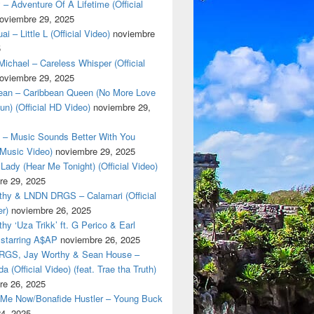
 – Adventure Of A Lifetime (Official
oviembre 29, 2025
i – Little L (Official Video)
noviembre
5
ichael – Careless Whisper (Official
oviembre 29, 2025
cean – Caribbean Queen (No More Love
un) (Official HD Video)
noviembre 29,
t – Music Sounds Better With You
l Music Video)
noviembre 29, 2025
Lady (Hear Me Tonight) (Official Video)
re 29, 2025
thy & LNDN DRGS – Calamari (Official
er)
noviembre 26, 2025
hy ‘Uza Trikk’ ft. G Perico & Earl
starring A$AP
noviembre 26, 2025
GS, Jay Worthy & Sean House –
a (Official Video) (feat. Trae tha Truth)
re 26, 2025
 Me Now/Bonafide Hustler – Young Buck
24, 2025