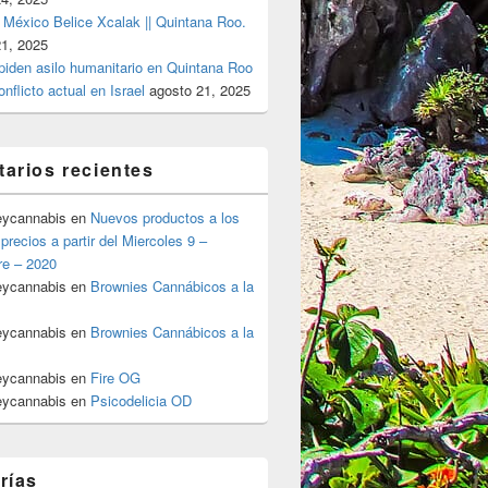
 México Belice Xcalak || Quintana Roo.
21, 2025
 piden asilo humanitario en Quintana Roo
onflicto actual en Israel
agosto 21, 2025
arios recientes
eycannabis
en
Nuevos productos a los
precios a partir del Miercoles 9 –
re – 2020
eycannabis
en
Brownies Cannábicos a la
eycannabis
en
Brownies Cannábicos a la
eycannabis
en
Fire OG
eycannabis
en
Psicodelicia OD
rías