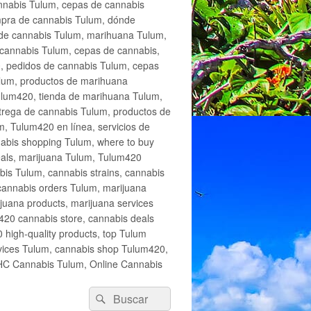
annabis Tulum, cepas de cannabis
mpra de cannabis Tulum, dónde
 de cannabis Tulum, marihuana Tulum,
cannabis Tulum, cepas de cannabis,
, pedidos de cannabis Tulum, cepas
lum, productos de marihuana
Tulum420, tienda de marihuana Tulum,
trega de cannabis Tulum, productos de
, Tulum420 en línea, servicios de
abis shopping Tulum, where to buy
eals, marijuana Tulum, Tulum420
is Tulum, cannabis strains, cannabis
cannabis orders Tulum, marijuana
juana products, marijuana services
420 cannabis store, cannabis deals
high-quality products, top Tulum
rvices Tulum, cannabis shop Tulum420,
THC Cannabis Tulum, Online Cannabis
Buscar
Buscar