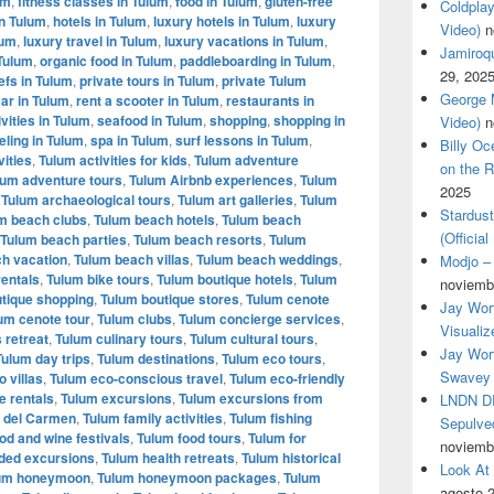
um
,
fitness classes in Tulum
,
food in Tulum
,
gluten-free
Coldplay
in Tulum
,
hotels in Tulum
,
luxury hotels in Tulum
,
luxury
Video)
n
lum
,
luxury travel in Tulum
,
luxury vacations in Tulum
,
Jamiroqua
 Tulum
,
organic food in Tulum
,
paddleboarding in Tulum
,
29, 202
efs in Tulum
,
private tours in Tulum
,
private Tulum
George M
car in Tulum
,
rent a scooter in Tulum
,
restaurants in
vities in Tulum
,
seafood in Tulum
,
shopping
,
shopping in
Video)
n
eling in Tulum
,
spa in Tulum
,
surf lessons in Tulum
,
Billy O
vities
,
Tulum activities for kids
,
Tulum adventure
on the R
lum adventure tours
,
Tulum Airbnb experiences
,
Tulum
2025
,
Tulum archaeological tours
,
Tulum art galleries
,
Tulum
Stardus
m beach clubs
,
Tulum beach hotels
,
Tulum beach
(Officia
Tulum beach parties
,
Tulum beach resorts
,
Tulum
h vacation
,
Tulum beach villas
,
Tulum beach weddings
,
Modjo – 
rentals
,
Tulum bike tours
,
Tulum boutique hotels
,
Tulum
noviemb
tique shopping
,
Tulum boutique stores
,
Tulum cenote
Jay Wor
um cenote tour
,
Tulum clubs
,
Tulum concierge services
,
Visualiz
 retreat
,
Tulum culinary tours
,
Tulum cultural tours
,
Jay Wort
Tulum day trips
,
Tulum destinations
,
Tulum eco tours
,
Swavey 
 villas
,
Tulum eco-conscious travel
,
Tulum eco-friendly
e rentals
,
Tulum excursions
,
Tulum excursions from
LNDN DR
a del Carmen
,
Tulum family activities
,
Tulum fishing
Sepulved
od and wine festivals
,
Tulum food tours
,
Tulum for
noviemb
ded excursions
,
Tulum health retreats
,
Tulum historical
Look At
um honeymoon
,
Tulum honeymoon packages
,
Tulum
agosto 