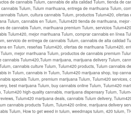
ctos de cannabis Tulum, cannabis de alta calidad Tulum, tienda de c
de cannabis Tulum, Tulum marihuana, entrega de marihuana Tulum, co
cannabis Tulum, cultura cannabis Tulum, productos Tulum420, ofertas
na Tulum, cannabis en Tulum, Tulum420 tienda de marihuana, mejor 
les de cannabis Tulum, marihuana premium Tulum, servicios Tulum420
abis Tulum420, mejor marihuana Tulum, comprar cannabis en línea Tu
m, servicio de entrega de cannabis Tulum, cannabis de alta calidad 
ana en Tulum, reseñas Tulum420, ofertas de marihuana Tulum420, en
s Tulum, mejor marihuana Tulum, productos de cannabis premium Tulum
e cannabis Tulum420,Tulum marijuana, marijuana delivery Tulum, cann
Tulum, cannabis culture Tulum, Tulum420 products, Tulum cannabis d
bis in Tulum, cannabis in Tulum, Tulum420 marijuana shop, top cannab
nabis specials Tulum, premium marijuana Tulum, Tulum420 services, 
very, best marijuana Tulum, buy cannabis online Tulum, Tulum420 mari
m, Tulum420 high-quality cannabis, marijuana dispensary Tulum, Tulum
eviews, Tulum420 marijuana deals, cannabis Tulum delivery, Tulum420 
ium cannabis products Tulum, Tulum420 online, marijuana delivery se
abis Tulum, How to get weed in tulum, weedmaps tulum, 420 tulum, 