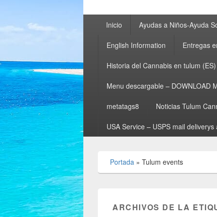
Menú
Inicio
Ayudas a Niños-Ayuda So
principal
English Information
Entregas e
Historia del Cannabis en tulum (ES)
Menu descargable – DOWNLOAD 
metatags8
Noticias Tulum Can
USA Service – USPS mail deliverys 
Portada
»
Tulum events
ARCHIVOS DE LA ETIQ