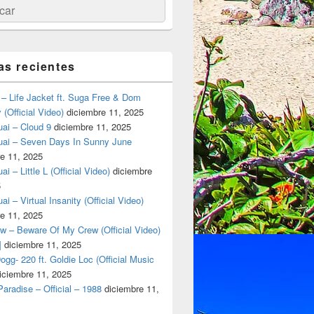
ar
as recientes
– Life Jacket ft. Suga Free & Dom
(Official Video)
diciembre 11, 2025
ai – Cloud 9
diciembre 11, 2025
uai – Seven Days In Sunny June
e 11, 2025
i – Little L (Official Video)
diciembre
5
ai – Virtual Insanity (Official Video)
e 11, 2025
w – Beware Of My Crew (Official Video)
]
diciembre 11, 2025
gg- 220 ft. Goldie Loc (Official Music
iciembre 11, 2025
aradise – Official – 1988
diciembre 11,