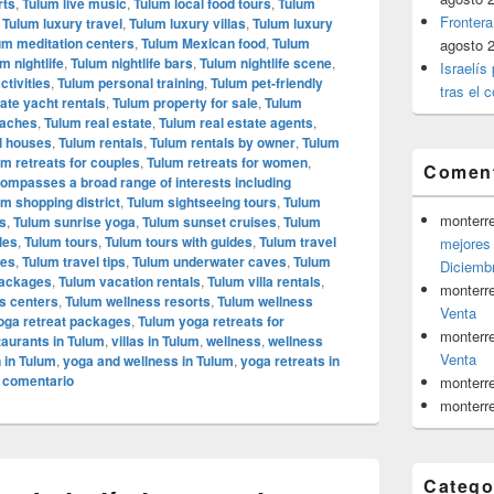
rts
,
Tulum live music
,
Tulum local food tours
,
Tulum
Frontera
,
Tulum luxury travel
,
Tulum luxury villas
,
Tulum luxury
um meditation centers
,
Tulum Mexican food
,
Tulum
agosto 
m nightlife
,
Tulum nightlife bars
,
Tulum nightlife scene
,
Israelís
ctivities
,
Tulum personal training
,
Tulum pet-friendly
tras el c
ate yacht rentals
,
Tulum property for sale
,
Tulum
eaches
,
Tulum real estate
,
Tulum real estate agents
,
l houses
,
Tulum rentals
,
Tulum rentals by owner
,
Tulum
um retreats for couples
,
Tulum retreats for women
,
Coment
ncompasses a broad range of interests including
m shopping district
,
Tulum sightseeing tours
,
Tulum
monterr
s
,
Tulum sunrise yoga
,
Tulum sunset cruises
,
Tulum
les
,
Tulum tours
,
Tulum tours with guides
,
Tulum travel
mejores 
ies
,
Tulum travel tips
,
Tulum underwater caves
,
Tulum
Diciemb
packages
,
Tulum vacation rentals
,
Tulum villa rentals
,
monterr
s centers
,
Tulum wellness resorts
,
Tulum wellness
Venta
oga retreat packages
,
Tulum yoga retreats for
monterr
aurants in Tulum
,
villas in Tulum
,
wellness
,
wellness
Venta
 in Tulum
,
yoga and wellness in Tulum
,
yoga retreats in
 comentario
monterr
monterr
Catego