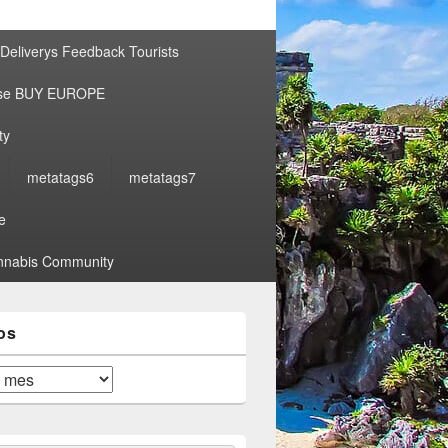
por:
Deliverys Feedback Tourists
ise BUY EUROPE
ty
metatags6
metatags7
e
nabis Community
os