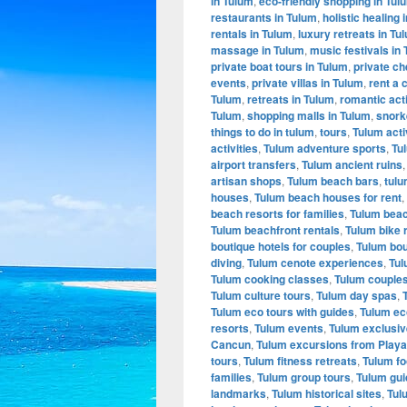
in Tulum
,
eco-friendly shopping in Tul
restaurants in Tulum
,
holistic healing 
rentals in Tulum
,
luxury retreats in Tu
massage in Tulum
,
music festivals in
private boat tours in Tulum
,
private ch
events
,
private villas in Tulum
,
rent a 
Tulum
,
retreats in Tulum
,
romantic acti
Tulum
,
shopping malls in Tulum
,
snork
things to do in tulum
,
tours
,
Tulum acti
activities
,
Tulum adventure sports
,
Tu
airport transfers
,
Tulum ancient ruins
artisan shops
,
Tulum beach bars
,
tulu
houses
,
Tulum beach houses for rent
,
beach resorts for families
,
Tulum beac
Tulum beachfront rentals
,
Tulum bike 
boutique hotels for couples
,
Tulum bou
diving
,
Tulum cenote experiences
,
Tul
Tulum cooking classes
,
Tulum couples
Tulum culture tours
,
Tulum day spas
,
Tulum eco tours with guides
,
Tulum eco
resorts
,
Tulum events
,
Tulum exclusiv
Cancun
,
Tulum excursions from Play
tours
,
Tulum fitness retreats
,
Tulum fo
families
,
Tulum group tours
,
Tulum gui
landmarks
,
Tulum historical sites
,
Tul