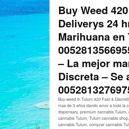
Buy Weed 420
Deliverys 24 
Marihuana en 
005281356695
– La mejor ma
Discreta – Se
005281327697
Buy weed in Tulum 420 Fast & Discret
mas de 3 años dando amor a toda la c
dispensary, premium cannabis Tulum, c
cannabis Tulum, Tulum cannabis shop,
cannabis Tulum, comprar cannabis Tul