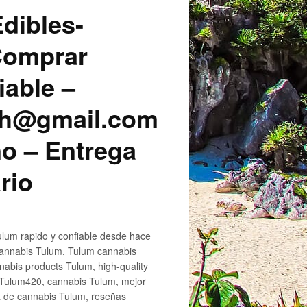
dibles-
 Comprar
iable –
sh@gmail.com
o – Entrega
rio
lum rapido y confiable desde hace
cannabis Tulum, Tulum cannabis
abis products Tulum, high-quality
 Tulum420, cannabis Tulum, mejor
a de cannabis Tulum, reseñas