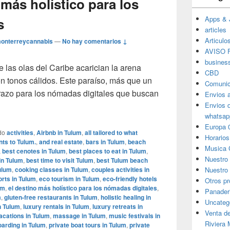
 más holístico para los
Apps & 
s
articles
Articulo
onterreycannabis
—
No hay comentarios ↓
AVISO F
busines
 las olas del Caribe acarician la arena
CBD
con tonos cálidos. Este paraíso, más que un
Comunic
brazo para los nómadas digitales que buscan
Envios 
 destino más holístico para los nómadas digitales
Envios 
whatsap
Europa 
do
activities
,
Airbnb in Tulum
,
all tailored to what
Horarios
nts to Tulum.
,
and real estate
,
bars in Tulum
,
beach
Musica 
,
best cenotes in Tulum
,
best places to eat in Tulum
,
Nuestro
in Tulum
,
best time to visit Tulum
,
best Tulum beach
ulum
,
cooking classes in Tulum
,
couples activities in
Nuestro 
orts in Tulum
,
eco tourism in Tulum
,
eco-friendly hotels
Otros p
um
,
el destino más holístico para los nómadas digitales
,
Panader
m
,
gluten-free restaurants in Tulum
,
holistic healing in
Uncateg
n Tulum
,
luxury rentals in Tulum
,
luxury retreats in
Venta d
acations in Tulum
,
massage in Tulum
,
music festivals in
Riviera
arding in Tulum
,
private boat tours in Tulum
,
private