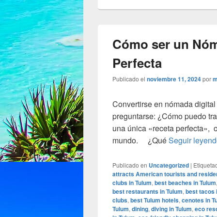
Cómo ser un Nóma
Perfecta
Publicado el
noviembre 11, 2024
por
m
Convertirse en nómada digital
preguntarse: ¿Cómo puedo trab
una única «receta perfecta», o
mundo. ¿Qué
Seguir leyen
Publicado en
Uncategorized
|
Etiqueta
attracts American tourists and reside
clubs in Tulum
,
best beaches in Tulum
best restaurants in Tulum
,
best tacos 
clubs
,
best Tulum hotels
,
cenotes in T
Tulum
,
dining
,
diving in Tulum
,
eco res