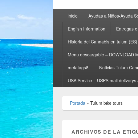
Menú
Inicio
Ayudas a Niños-Ayuda So
principal
English Information
Entregas e
Historia del Cannabis en tulum (ES)
Menu descargable – DOWNLOAD 
metatags8
Noticias Tulum Can
USA Service – USPS mail deliverys 
Portada
»
Tulum bike tours
ARCHIVOS DE LA ETIQ