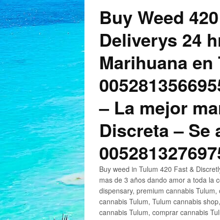
Buy Weed 420
Deliverys 24 
Marihuana en 
005281356695
– La mejor ma
Discreta – Se
005281327697
Buy weed in Tulum 420 Fast & Discret
mas de 3 años dando amor a toda la c
dispensary, premium cannabis Tulum, c
cannabis Tulum, Tulum cannabis shop,
cannabis Tulum, comprar cannabis Tul