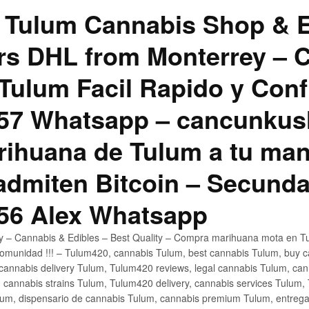
 Tulum Cannabis Shop & E
hrs DHL from Monterrey –
Tulum Facil Rapido y Conf
57 Whatsapp – cancunku
rihuana de Tulum a tu man
 admiten Bitcoin – Secunda
56 Alex Whatsapp
ly – Cannabis & Edibles – Best Quality – Compra marihuana mota en Tu
omunidad !!! – Tulum420, cannabis Tulum, best cannabis Tulum, buy 
annabis delivery Tulum, Tulum420 reviews, legal cannabis Tulum, cann
 cannabis strains Tulum, Tulum420 delivery, cannabis services Tulum,
um, dispensario de cannabis Tulum, cannabis premium Tulum, entreg