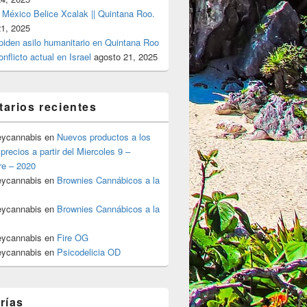
 México Belice Xcalak || Quintana Roo.
21, 2025
 piden asilo humanitario en Quintana Roo
onflicto actual en Israel
agosto 21, 2025
arios recientes
eycannabis
en
Nuevos productos a los
precios a partir del Miercoles 9 –
re – 2020
eycannabis
en
Brownies Cannábicos a la
eycannabis
en
Brownies Cannábicos a la
eycannabis
en
Fire OG
eycannabis
en
Psicodelicia OD
rías