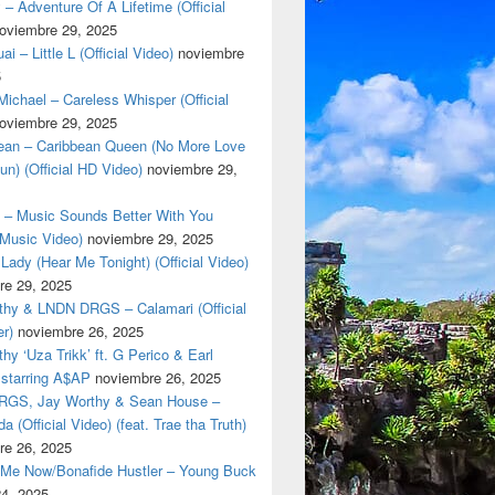
 – Adventure Of A Lifetime (Official
oviembre 29, 2025
i – Little L (Official Video)
noviembre
5
ichael – Careless Whisper (Official
oviembre 29, 2025
cean – Caribbean Queen (No More Love
un) (Official HD Video)
noviembre 29,
t – Music Sounds Better With You
l Music Video)
noviembre 29, 2025
Lady (Hear Me Tonight) (Official Video)
re 29, 2025
thy & LNDN DRGS – Calamari (Official
er)
noviembre 26, 2025
hy ‘Uza Trikk’ ft. G Perico & Earl
starring A$AP
noviembre 26, 2025
GS, Jay Worthy & Sean House –
a (Official Video) (feat. Trae tha Truth)
re 26, 2025
 Me Now/Bonafide Hustler – Young Buck
24, 2025