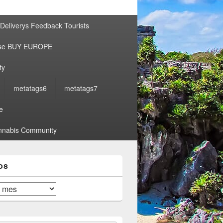
por:
Deliverys Feedback Tourists
ise BUY EUROPE
ty
metatags6
metatags7
e
nabis Community
os