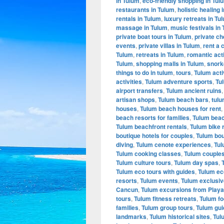
in Tulum
,
eco-friendly shopping in Tul
restaurants in Tulum
,
holistic healing 
rentals in Tulum
,
luxury retreats in Tu
massage in Tulum
,
music festivals in
private boat tours in Tulum
,
private ch
events
,
private villas in Tulum
,
rent a 
Tulum
,
retreats in Tulum
,
romantic acti
Tulum
,
shopping malls in Tulum
,
snork
things to do in tulum
,
tours
,
Tulum acti
activities
,
Tulum adventure sports
,
Tu
airport transfers
,
Tulum ancient ruins
artisan shops
,
Tulum beach bars
,
tulu
houses
,
Tulum beach houses for rent
,
beach resorts for families
,
Tulum beac
Tulum beachfront rentals
,
Tulum bike 
boutique hotels for couples
,
Tulum bou
diving
,
Tulum cenote experiences
,
Tul
Tulum cooking classes
,
Tulum couples
Tulum culture tours
,
Tulum day spas
,
Tulum eco tours with guides
,
Tulum eco
resorts
,
Tulum events
,
Tulum exclusiv
Cancun
,
Tulum excursions from Play
tours
,
Tulum fitness retreats
,
Tulum fo
families
,
Tulum group tours
,
Tulum gui
landmarks
,
Tulum historical sites
,
Tul