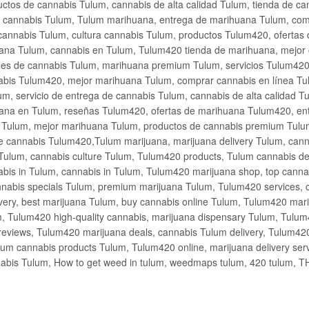
ctos de cannabis Tulum, cannabis de alta calidad Tulum, tienda de c
de cannabis Tulum, Tulum marihuana, entrega de marihuana Tulum, co
cannabis Tulum, cultura cannabis Tulum, productos Tulum420, ofertas
na Tulum, cannabis en Tulum, Tulum420 tienda de marihuana, mejor 
les de cannabis Tulum, marihuana premium Tulum, servicios Tulum420
abis Tulum420, mejor marihuana Tulum, comprar cannabis en línea Tu
m, servicio de entrega de cannabis Tulum, cannabis de alta calidad 
ana en Tulum, reseñas Tulum420, ofertas de marihuana Tulum420, en
s Tulum, mejor marihuana Tulum, productos de cannabis premium Tulum
e cannabis Tulum420,Tulum marijuana, marijuana delivery Tulum, cann
Tulum, cannabis culture Tulum, Tulum420 products, Tulum cannabis d
bis in Tulum, cannabis in Tulum, Tulum420 marijuana shop, top cannab
nabis specials Tulum, premium marijuana Tulum, Tulum420 services, 
very, best marijuana Tulum, buy cannabis online Tulum, Tulum420 mari
m, Tulum420 high-quality cannabis, marijuana dispensary Tulum, Tulum
eviews, Tulum420 marijuana deals, cannabis Tulum delivery, Tulum420 
ium cannabis products Tulum, Tulum420 online, marijuana delivery se
abis Tulum, How to get weed in tulum, weedmaps tulum, 420 tulum, 