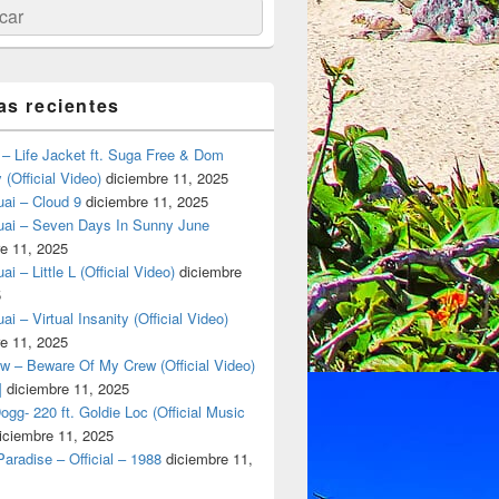
ar
as recientes
– Life Jacket ft. Suga Free & Dom
(Official Video)
diciembre 11, 2025
ai – Cloud 9
diciembre 11, 2025
uai – Seven Days In Sunny June
e 11, 2025
i – Little L (Official Video)
diciembre
5
ai – Virtual Insanity (Official Video)
e 11, 2025
w – Beware Of My Crew (Official Video)
]
diciembre 11, 2025
gg- 220 ft. Goldie Loc (Official Music
iciembre 11, 2025
aradise – Official – 1988
diciembre 11,