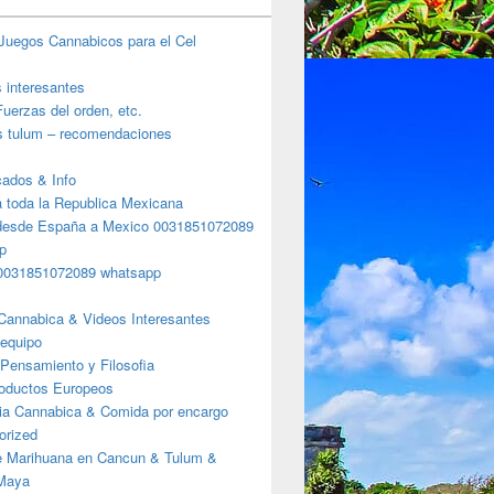
Juegos Cannabicos para el Cel
s interesantes
uerzas del orden, etc.
s tulum – recomendaciones
ados & Info
a toda la Republica Mexicana
desde España a Mexico 0031851072089
p
0031851072089 whatsapp
Cannabica & Videos Interesantes
 equipo
Pensamiento y Filosofia
roductos Europeos
ia Cannabica & Comida por encargo
orized
e Marihuana en Cancun & Tulum &
 Maya