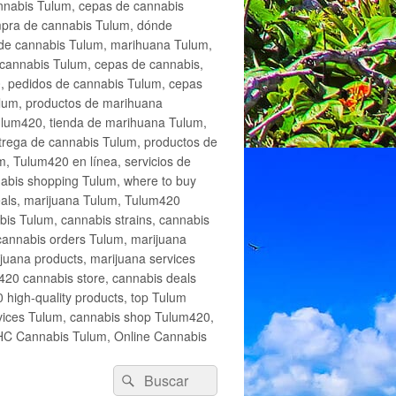
annabis Tulum, cepas de cannabis
mpra de cannabis Tulum, dónde
 de cannabis Tulum, marihuana Tulum,
cannabis Tulum, cepas de cannabis,
, pedidos de cannabis Tulum, cepas
lum, productos de marihuana
Tulum420, tienda de marihuana Tulum,
trega de cannabis Tulum, productos de
, Tulum420 en línea, servicios de
abis shopping Tulum, where to buy
eals, marijuana Tulum, Tulum420
is Tulum, cannabis strains, cannabis
cannabis orders Tulum, marijuana
juana products, marijuana services
420 cannabis store, cannabis deals
high-quality products, top Tulum
rvices Tulum, cannabis shop Tulum420,
THC Cannabis Tulum, Online Cannabis
Buscar
Buscar