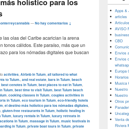
 más holístico para los
Apps & 
s
articles
Articulo
onterreycannabis
—
No hay comentarios ↓
AVISO F
busines
 las olas del Caribe acarician la arena
CBD
con tonos cálidos. Este paraíso, más que un
Comunic
brazo para los nómadas digitales que buscan
Envios 
 destino más holístico para los nómadas digitales
Envios 
whatsap
Europa 
do
activities
,
Airbnb in Tulum
,
all tailored to what
Horarios
nts to Tulum.
,
and real estate
,
bars in Tulum
,
beach
Musica 
,
best cenotes in Tulum
,
best places to eat in Tulum
,
Nuestro
in Tulum
,
best time to visit Tulum
,
best Tulum beach
ulum
,
cooking classes in Tulum
,
couples activities in
Nuestro 
orts in Tulum
,
eco tourism in Tulum
,
eco-friendly hotels
Otros p
um
,
el destino más holístico para los nómadas digitales
,
Panader
m
,
gluten-free restaurants in Tulum
,
holistic healing in
Uncateg
n Tulum
,
luxury rentals in Tulum
,
luxury retreats in
Venta d
acations in Tulum
,
massage in Tulum
,
music festivals in
Riviera
arding in Tulum
,
private boat tours in Tulum
,
private