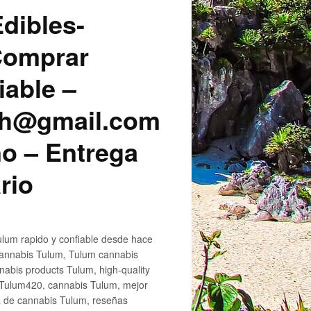
dibles-
 Comprar
iable –
sh@gmail.com
o – Entrega
rio
lum rapido y confiable desde hace
cannabis Tulum, Tulum cannabis
abis products Tulum, high-quality
 Tulum420, cannabis Tulum, mejor
a de cannabis Tulum, reseñas