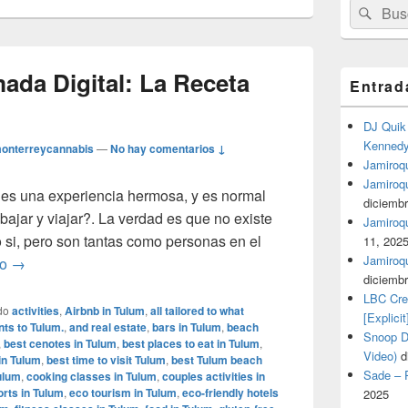
Buscar
Busc
por:
da Digital: La Receta
Entrad
DJ Quik 
Kennedy 
onterreycannabis
—
No hay comentarios ↓
Jamiroqu
Jamiroq
 es una experiencia hermosa, y es normal
diciembr
ajar y viajar?. La verdad es que no existe
Jamiroqua
 si, pero son tantas como personas en el
11, 202
Jamiroqu
Cómo ser un Nómada Digital: La Receta Perfecta
do
→
diciembr
LBC Cre
do
activities
,
Airbnb in Tulum
,
all tailored to what
[Explicit
nts to Tulum.
,
and real estate
,
bars in Tulum
,
beach
Snoop Do
,
best cenotes in Tulum
,
best places to eat in Tulum
,
Video)
d
in Tulum
,
best time to visit Tulum
,
best Tulum beach
Sade – P
ulum
,
cooking classes in Tulum
,
couples activities in
orts in Tulum
,
eco tourism in Tulum
,
eco-friendly hotels
2025