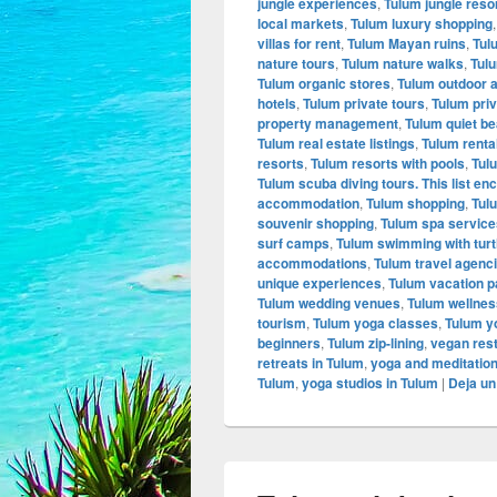
jungle experiences
,
Tulum jungle reso
local markets
,
Tulum luxury shopping
villas for rent
,
Tulum Mayan ruins
,
Tul
nature tours
,
Tulum nature walks
,
Tulu
Tulum organic stores
,
Tulum outdoor a
hotels
,
Tulum private tours
,
Tulum priv
property management
,
Tulum quiet b
Tulum real estate listings
,
Tulum renta
resorts
,
Tulum resorts with pools
,
Tul
Tulum scuba diving tours. This list e
accommodation
,
Tulum shopping
,
Tulu
souvenir shopping
,
Tulum spa service
surf camps
,
Tulum swimming with turt
accommodations
,
Tulum travel agenc
unique experiences
,
Tulum vacation 
Tulum wedding venues
,
Tulum wellnes
tourism
,
Tulum yoga classes
,
Tulum y
beginners
,
Tulum zip-lining
,
vegan rest
retreats in Tulum
,
yoga and meditation
Tulum
,
yoga studios in Tulum
|
Deja un