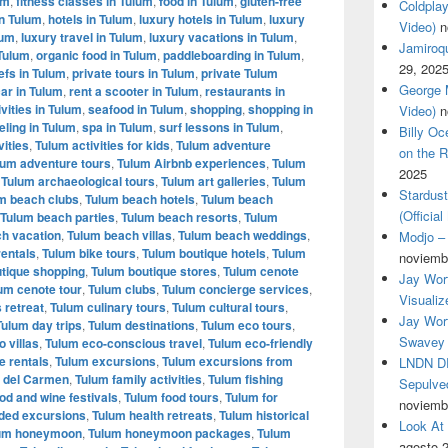
um
,
fitness classes in Tulum
,
food in Tulum
,
gluten-free
Coldplay
in Tulum
,
hotels in Tulum
,
luxury hotels in Tulum
,
luxury
Video)
n
lum
,
luxury travel in Tulum
,
luxury vacations in Tulum
,
Jamiroqua
 Tulum
,
organic food in Tulum
,
paddleboarding in Tulum
,
29, 202
efs in Tulum
,
private tours in Tulum
,
private Tulum
George M
car in Tulum
,
rent a scooter in Tulum
,
restaurants in
vities in Tulum
,
seafood in Tulum
,
shopping
,
shopping in
Video)
n
eling in Tulum
,
spa in Tulum
,
surf lessons in Tulum
,
Billy O
vities
,
Tulum activities for kids
,
Tulum adventure
on the R
lum adventure tours
,
Tulum Airbnb experiences
,
Tulum
2025
,
Tulum archaeological tours
,
Tulum art galleries
,
Tulum
Stardus
m beach clubs
,
Tulum beach hotels
,
Tulum beach
(Officia
Tulum beach parties
,
Tulum beach resorts
,
Tulum
h vacation
,
Tulum beach villas
,
Tulum beach weddings
,
Modjo – 
rentals
,
Tulum bike tours
,
Tulum boutique hotels
,
Tulum
noviemb
tique shopping
,
Tulum boutique stores
,
Tulum cenote
Jay Wor
um cenote tour
,
Tulum clubs
,
Tulum concierge services
,
Visualiz
 retreat
,
Tulum culinary tours
,
Tulum cultural tours
,
Jay Wort
Tulum day trips
,
Tulum destinations
,
Tulum eco tours
,
Swavey 
 villas
,
Tulum eco-conscious travel
,
Tulum eco-friendly
e rentals
,
Tulum excursions
,
Tulum excursions from
LNDN DR
a del Carmen
,
Tulum family activities
,
Tulum fishing
Sepulved
od and wine festivals
,
Tulum food tours
,
Tulum for
noviemb
ded excursions
,
Tulum health retreats
,
Tulum historical
Look At
um honeymoon
,
Tulum honeymoon packages
,
Tulum
agosto 