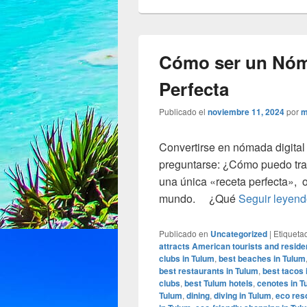
Cómo ser un Nóma
Perfecta
Publicado el
noviembre 11, 2024
por
m
Convertirse en nómada digital
preguntarse: ¿Cómo puedo trab
una única «receta perfecta», o
mundo. ¿Qué
Seguir leyen
Publicado en
Uncategorized
|
Etiqueta
attracts American tourists and reside
clubs in Tulum
,
best beaches in Tulum
best restaurants in Tulum
,
best tacos 
clubs
,
best Tulum hotels
,
cenotes in T
Tulum
,
dining
,
diving in Tulum
,
eco res