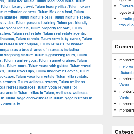
rts
,
Tulum live music
,
Tulum local food tours
,
Tulum
Frontera
,
Tulum luxury travel
,
Tulum luxury villas
,
Tulum luxury
um meditation centers
,
Tulum Mexican food
,
Tulum
agosto 
m nightlife
,
Tulum nightlife bars
,
Tulum nightlife scene
,
Israelís
ctivities
,
Tulum personal training
,
Tulum pet-friendly
tras el c
ate yacht rentals
,
Tulum property for sale
,
Tulum
eaches
,
Tulum real estate
,
Tulum real estate agents
,
l houses
,
Tulum rentals
,
Tulum rentals by owner
,
Tulum
um retreats for couples
,
Tulum retreats for women
,
Coment
ncompasses a broad range of interests including
m shopping district
,
Tulum sightseeing tours
,
Tulum
monterr
s
,
Tulum sunrise yoga
,
Tulum sunset cruises
,
Tulum
les
,
Tulum tours
,
Tulum tours with guides
,
Tulum travel
mejores 
ies
,
Tulum travel tips
,
Tulum underwater caves
,
Tulum
Diciemb
packages
,
Tulum vacation rentals
,
Tulum villa rentals
,
monterr
s centers
,
Tulum wellness resorts
,
Tulum wellness
Venta
oga retreat packages
,
Tulum yoga retreats for
monterr
aurants in Tulum
,
villas in Tulum
,
wellness
,
wellness
Venta
 in Tulum
,
yoga and wellness in Tulum
,
yoga retreats in
 comentario
monterr
monterr
Catego