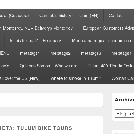
cial (Colabora)
Cannabis history in Tulum (EN)
Contact
n Monterrey, NL – Deliverys Monterrey
European Customers Adv
Is this for real? – Feedback
Marihuana regular economica m
MENU
metatags1
metatags2
metatags3
metatags4
nabis
Quienes Somos – Who we are
Tulum 420 Tienda Onlin
all over the US (New)
Where to smoke in Tulum?
Woman Can
El
Archiv
área
de
widget
Archivos
barra
lateral
UETA:
TULUM BIKE TOURS
primaria