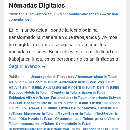
Nómadas Digitales
Publicado el
noviembre 11, 2024
por
monterreycannabis
—
No hay
comentarios ↓
En el mundo actual, donde la tecnología ha
transformado la manera en que trabajamos y vivimos,
ha surgido una nueva categoría de viajeros: los
nómadas digitales. Bendecidos con la posibilidad de
trabajar en línea, estas personas no están limitadas a
Tulum: el paraíso favorito de los Nómadas 
Seguir leyendo
→
Publicado en
Uncategorized
|
Etiquetado
Abenteuerreisen in Tulum
,
Aktivitäten für Paare in Tulum
,
Aktivitäten in der Nähe von Tulum
,
Aktivitäten in Tulum
,
Aktivitäten mit Kindern in Tulum
,
bars in Tulum
,
Boutique Hotels in Tulum
,
Cenoten in Tulum
,
Essen in Tulum
,
Exklusive Villen in Tulum
,
Ferienhäuser in Tulum
,
historische Stätten
in Tulum
,
Hochzeitsorte in Tulum
,
hotels in Tulum
,
Luxusreisen nach
Tulum
,
Luxusresorts in Tulum
,
Luxusurlaub in Mexiko
,
Luxusurlaub
in Tulum
,
Massagen in Tulum
,
Maya-Ruinen in Tulum
,
Nachtleben in
Tulum
,
Öko-Hotels in Tulum
,
Ökotourismus in Tulum
,
private Villen in
Tulum
,
restaurants in Tulum
,
Schnorcheln in Tulum
,
Sehenswürdigkeiten in der Nähe von Tulum
,
Strandhäuser in Tulum
,