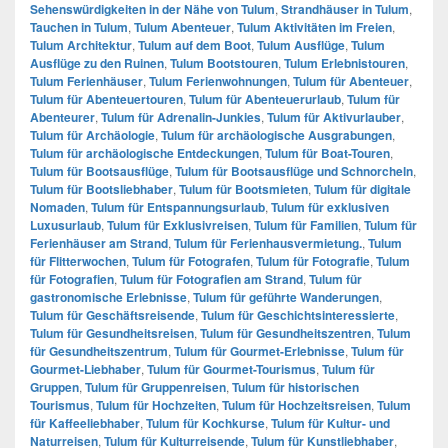
Sehenswürdigkeiten in der Nähe von Tulum
,
Strandhäuser in Tulum
,
Tauchen in Tulum
,
Tulum Abenteuer
,
Tulum Aktivitäten im Freien
,
Tulum Architektur
,
Tulum auf dem Boot
,
Tulum Ausflüge
,
Tulum
Ausflüge zu den Ruinen
,
Tulum Bootstouren
,
Tulum Erlebnistouren
,
Tulum Ferienhäuser
,
Tulum Ferienwohnungen
,
Tulum für Abenteuer
,
Tulum für Abenteuertouren
,
Tulum für Abenteuerurlaub
,
Tulum für
Abenteurer
,
Tulum für Adrenalin-Junkies
,
Tulum für Aktivurlauber
,
Tulum für Archäologie
,
Tulum für archäologische Ausgrabungen
,
Tulum für archäologische Entdeckungen
,
Tulum für Boat-Touren
,
Tulum für Bootsausflüge
,
Tulum für Bootsausflüge und Schnorcheln
,
Tulum für Bootsliebhaber
,
Tulum für Bootsmieten
,
Tulum für digitale
Nomaden
,
Tulum für Entspannungsurlaub
,
Tulum für exklusiven
Luxusurlaub
,
Tulum für Exklusivreisen
,
Tulum für Familien
,
Tulum für
Ferienhäuser am Strand
,
Tulum für Ferienhausvermietung.
,
Tulum
für Flitterwochen
,
Tulum für Fotografen
,
Tulum für Fotografie
,
Tulum
für Fotografien
,
Tulum für Fotografien am Strand
,
Tulum für
gastronomische Erlebnisse
,
Tulum für geführte Wanderungen
,
Tulum für Geschäftsreisende
,
Tulum für Geschichtsinteressierte
,
Tulum für Gesundheitsreisen
,
Tulum für Gesundheitszentren
,
Tulum
für Gesundheitszentrum
,
Tulum für Gourmet-Erlebnisse
,
Tulum für
Gourmet-Liebhaber
,
Tulum für Gourmet-Tourismus
,
Tulum für
Gruppen
,
Tulum für Gruppenreisen
,
Tulum für historischen
Tourismus
,
Tulum für Hochzeiten
,
Tulum für Hochzeitsreisen
,
Tulum
für Kaffeeliebhaber
,
Tulum für Kochkurse
,
Tulum für Kultur- und
Naturreisen
,
Tulum für Kulturreisende
,
Tulum für Kunstliebhaber
,