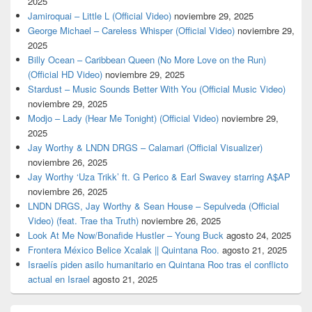
2025
Jamiroquai – Little L (Official Video)
noviembre 29, 2025
George Michael – Careless Whisper (Official Video)
noviembre 29,
2025
Billy Ocean – Caribbean Queen (No More Love on the Run)
(Official HD Video)
noviembre 29, 2025
Stardust – Music Sounds Better With You (Official Music Video)
noviembre 29, 2025
Modjo – Lady (Hear Me Tonight) (Official Video)
noviembre 29,
2025
Jay Worthy & LNDN DRGS – Calamari (Official Visualizer)
noviembre 26, 2025
Jay Worthy ‘Uza Trikk’ ft. G Perico & Earl Swavey starring A$AP
noviembre 26, 2025
LNDN DRGS, Jay Worthy & Sean House – Sepulveda (Official
Video) (feat. Trae tha Truth)
noviembre 26, 2025
Look At Me Now/Bonafide Hustler – Young Buck
agosto 24, 2025
Frontera México Belice Xcalak || Quintana Roo.
agosto 21, 2025
Israelís piden asilo humanitario en Quintana Roo tras el conflicto
actual en Israel
agosto 21, 2025