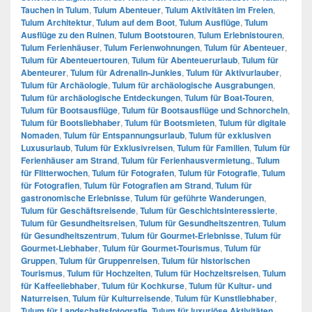
Tauchen in Tulum
,
Tulum Abenteuer
,
Tulum Aktivitäten im Freien
,
Tulum Architektur
,
Tulum auf dem Boot
,
Tulum Ausflüge
,
Tulum
Ausflüge zu den Ruinen
,
Tulum Bootstouren
,
Tulum Erlebnistouren
,
Tulum Ferienhäuser
,
Tulum Ferienwohnungen
,
Tulum für Abenteuer
,
Tulum für Abenteuertouren
,
Tulum für Abenteuerurlaub
,
Tulum für
Abenteurer
,
Tulum für Adrenalin-Junkies
,
Tulum für Aktivurlauber
,
Tulum für Archäologie
,
Tulum für archäologische Ausgrabungen
,
Tulum für archäologische Entdeckungen
,
Tulum für Boat-Touren
,
Tulum für Bootsausflüge
,
Tulum für Bootsausflüge und Schnorcheln
,
Tulum für Bootsliebhaber
,
Tulum für Bootsmieten
,
Tulum für digitale
Nomaden
,
Tulum für Entspannungsurlaub
,
Tulum für exklusiven
Luxusurlaub
,
Tulum für Exklusivreisen
,
Tulum für Familien
,
Tulum für
Ferienhäuser am Strand
,
Tulum für Ferienhausvermietung.
,
Tulum
für Flitterwochen
,
Tulum für Fotografen
,
Tulum für Fotografie
,
Tulum
für Fotografien
,
Tulum für Fotografien am Strand
,
Tulum für
gastronomische Erlebnisse
,
Tulum für geführte Wanderungen
,
Tulum für Geschäftsreisende
,
Tulum für Geschichtsinteressierte
,
Tulum für Gesundheitsreisen
,
Tulum für Gesundheitszentren
,
Tulum
für Gesundheitszentrum
,
Tulum für Gourmet-Erlebnisse
,
Tulum für
Gourmet-Liebhaber
,
Tulum für Gourmet-Tourismus
,
Tulum für
Gruppen
,
Tulum für Gruppenreisen
,
Tulum für historischen
Tourismus
,
Tulum für Hochzeiten
,
Tulum für Hochzeitsreisen
,
Tulum
für Kaffeeliebhaber
,
Tulum für Kochkurse
,
Tulum für Kultur- und
Naturreisen
,
Tulum für Kulturreisende
,
Tulum für Kunstliebhaber
,
Tulum für Landschaftsfotografie
,
Tulum für luxuriöse Aktivitäten
,