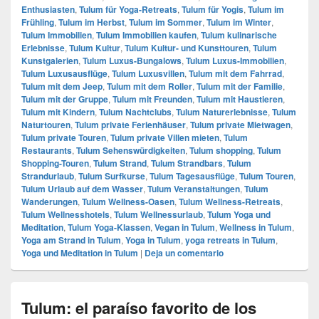
Enthusiasten
,
Tulum für Yoga-Retreats
,
Tulum für Yogis
,
Tulum im
Frühling
,
Tulum im Herbst
,
Tulum im Sommer
,
Tulum im Winter
,
Tulum Immobilien
,
Tulum Immobilien kaufen
,
Tulum kulinarische
Erlebnisse
,
Tulum Kultur
,
Tulum Kultur- und Kunsttouren
,
Tulum
Kunstgalerien
,
Tulum Luxus-Bungalows
,
Tulum Luxus-Immobilien
,
Tulum Luxusausflüge
,
Tulum Luxusvillen
,
Tulum mit dem Fahrrad
,
Tulum mit dem Jeep
,
Tulum mit dem Roller
,
Tulum mit der Familie
,
Tulum mit der Gruppe
,
Tulum mit Freunden
,
Tulum mit Haustieren
,
Tulum mit Kindern
,
Tulum Nachtclubs
,
Tulum Naturerlebnisse
,
Tulum
Naturtouren
,
Tulum private Ferienhäuser
,
Tulum private Mietwagen
,
Tulum private Touren
,
Tulum private Villen mieten
,
Tulum
Restaurants
,
Tulum Sehenswürdigkeiten
,
Tulum shopping
,
Tulum
Shopping-Touren
,
Tulum Strand
,
Tulum Strandbars
,
Tulum
Strandurlaub
,
Tulum Surfkurse
,
Tulum Tagesausflüge
,
Tulum Touren
,
Tulum Urlaub auf dem Wasser
,
Tulum Veranstaltungen
,
Tulum
Wanderungen
,
Tulum Wellness-Oasen
,
Tulum Wellness-Retreats
,
Tulum Wellnesshotels
,
Tulum Wellnessurlaub
,
Tulum Yoga und
Meditation
,
Tulum Yoga-Klassen
,
Vegan in Tulum
,
Wellness in Tulum
,
Yoga am Strand in Tulum
,
Yoga in Tulum
,
yoga retreats in Tulum
,
Yoga und Meditation in Tulum
|
Deja un comentario
Tulum: el paraíso favorito de los