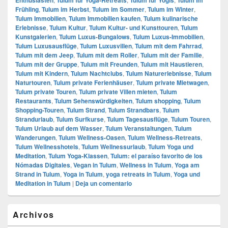
Frühling
,
Tulum im Herbst
,
Tulum im Sommer
,
Tulum im Winter
,
Tulum Immobilien
,
Tulum Immobilien kaufen
,
Tulum kulinarische
Erlebnisse
,
Tulum Kultur
,
Tulum Kultur- und Kunsttouren
,
Tulum
Kunstgalerien
,
Tulum Luxus-Bungalows
,
Tulum Luxus-Immobilien
,
Tulum Luxusausflüge
,
Tulum Luxusvillen
,
Tulum mit dem Fahrrad
,
Tulum mit dem Jeep
,
Tulum mit dem Roller
,
Tulum mit der Familie
,
Tulum mit der Gruppe
,
Tulum mit Freunden
,
Tulum mit Haustieren
,
Tulum mit Kindern
,
Tulum Nachtclubs
,
Tulum Naturerlebnisse
,
Tulum
Naturtouren
,
Tulum private Ferienhäuser
,
Tulum private Mietwagen
,
Tulum private Touren
,
Tulum private Villen mieten
,
Tulum
Restaurants
,
Tulum Sehenswürdigkeiten
,
Tulum shopping
,
Tulum
Shopping-Touren
,
Tulum Strand
,
Tulum Strandbars
,
Tulum
Strandurlaub
,
Tulum Surfkurse
,
Tulum Tagesausflüge
,
Tulum Touren
,
Tulum Urlaub auf dem Wasser
,
Tulum Veranstaltungen
,
Tulum
Wanderungen
,
Tulum Wellness-Oasen
,
Tulum Wellness-Retreats
,
Tulum Wellnesshotels
,
Tulum Wellnessurlaub
,
Tulum Yoga und
Meditation
,
Tulum Yoga-Klassen
,
Tulum: el paraíso favorito de los
Nómadas Digitales
,
Vegan in Tulum
,
Wellness in Tulum
,
Yoga am
Strand in Tulum
,
Yoga in Tulum
,
yoga retreats in Tulum
,
Yoga und
Meditation in Tulum
|
Deja un comentario
El
Archivos
área
de