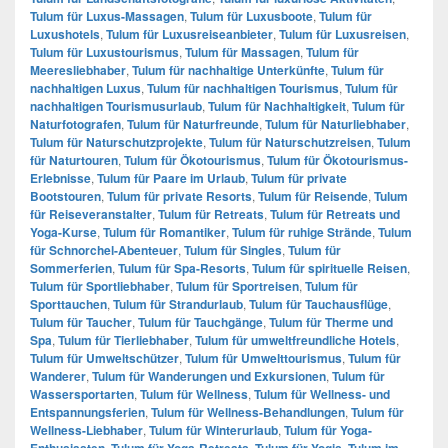
Tulum für Luxus-Massagen
,
Tulum für Luxusboote
,
Tulum für
Luxushotels
,
Tulum für Luxusreiseanbieter
,
Tulum für Luxusreisen
,
Tulum für Luxustourismus
,
Tulum für Massagen
,
Tulum für
Meeresliebhaber
,
Tulum für nachhaltige Unterkünfte
,
Tulum für
nachhaltigen Luxus
,
Tulum für nachhaltigen Tourismus
,
Tulum für
nachhaltigen Tourismusurlaub
,
Tulum für Nachhaltigkeit
,
Tulum für
Naturfotografen
,
Tulum für Naturfreunde
,
Tulum für Naturliebhaber
,
Tulum für Naturschutzprojekte
,
Tulum für Naturschutzreisen
,
Tulum
für Naturtouren
,
Tulum für Ökotourismus
,
Tulum für Ökotourismus-
Erlebnisse
,
Tulum für Paare im Urlaub
,
Tulum für private
Bootstouren
,
Tulum für private Resorts
,
Tulum für Reisende
,
Tulum
für Reiseveranstalter
,
Tulum für Retreats
,
Tulum für Retreats und
Yoga-Kurse
,
Tulum für Romantiker
,
Tulum für ruhige Strände
,
Tulum
für Schnorchel-Abenteuer
,
Tulum für Singles
,
Tulum für
Sommerferien
,
Tulum für Spa-Resorts
,
Tulum für spirituelle Reisen
,
Tulum für Sportliebhaber
,
Tulum für Sportreisen
,
Tulum für
Sporttauchen
,
Tulum für Strandurlaub
,
Tulum für Tauchausflüge
,
Tulum für Taucher
,
Tulum für Tauchgänge
,
Tulum für Therme und
Spa
,
Tulum für Tierliebhaber
,
Tulum für umweltfreundliche Hotels
,
Tulum für Umweltschützer
,
Tulum für Umwelttourismus
,
Tulum für
Wanderer
,
Tulum für Wanderungen und Exkursionen
,
Tulum für
Wassersportarten
,
Tulum für Wellness
,
Tulum für Wellness- und
Entspannungsferien
,
Tulum für Wellness-Behandlungen
,
Tulum für
Wellness-Liebhaber
,
Tulum für Winterurlaub
,
Tulum für Yoga-
Enthusiasten
,
Tulum für Yoga-Retreats
,
Tulum für Yogis
,
Tulum im