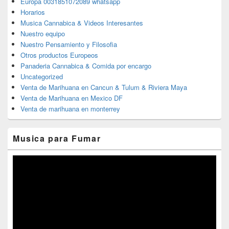
Europa 0031851072089 whatsapp
Horarios
Musica Cannabica & Videos Interesantes
Nuestro equipo
Nuestro Pensamiento y Filosofia
Otros productos Europeos
Panaderia Cannabica & Comida por encargo
Uncategorized
Venta de Marihuana en Cancun & Tulum & Riviera Maya
Venta de Marihuana en Mexico DF
Venta de marihuana en monterrey
Musica para Fumar
Reproductor
de
vídeo