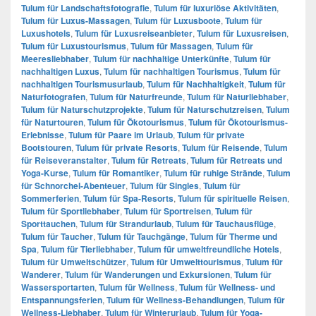
Tulum für Landschaftsfotografie
,
Tulum für luxuriöse Aktivitäten
,
Tulum für Luxus-Massagen
,
Tulum für Luxusboote
,
Tulum für
Luxushotels
,
Tulum für Luxusreiseanbieter
,
Tulum für Luxusreisen
,
Tulum für Luxustourismus
,
Tulum für Massagen
,
Tulum für
Meeresliebhaber
,
Tulum für nachhaltige Unterkünfte
,
Tulum für
nachhaltigen Luxus
,
Tulum für nachhaltigen Tourismus
,
Tulum für
nachhaltigen Tourismusurlaub
,
Tulum für Nachhaltigkeit
,
Tulum für
Naturfotografen
,
Tulum für Naturfreunde
,
Tulum für Naturliebhaber
,
Tulum für Naturschutzprojekte
,
Tulum für Naturschutzreisen
,
Tulum
für Naturtouren
,
Tulum für Ökotourismus
,
Tulum für Ökotourismus-
Erlebnisse
,
Tulum für Paare im Urlaub
,
Tulum für private
Bootstouren
,
Tulum für private Resorts
,
Tulum für Reisende
,
Tulum
für Reiseveranstalter
,
Tulum für Retreats
,
Tulum für Retreats und
Yoga-Kurse
,
Tulum für Romantiker
,
Tulum für ruhige Strände
,
Tulum
für Schnorchel-Abenteuer
,
Tulum für Singles
,
Tulum für
Sommerferien
,
Tulum für Spa-Resorts
,
Tulum für spirituelle Reisen
,
Tulum für Sportliebhaber
,
Tulum für Sportreisen
,
Tulum für
Sporttauchen
,
Tulum für Strandurlaub
,
Tulum für Tauchausflüge
,
Tulum für Taucher
,
Tulum für Tauchgänge
,
Tulum für Therme und
Spa
,
Tulum für Tierliebhaber
,
Tulum für umweltfreundliche Hotels
,
Tulum für Umweltschützer
,
Tulum für Umwelttourismus
,
Tulum für
Wanderer
,
Tulum für Wanderungen und Exkursionen
,
Tulum für
Wassersportarten
,
Tulum für Wellness
,
Tulum für Wellness- und
Entspannungsferien
,
Tulum für Wellness-Behandlungen
,
Tulum für
Wellness-Liebhaber
,
Tulum für Winterurlaub
,
Tulum für Yoga-