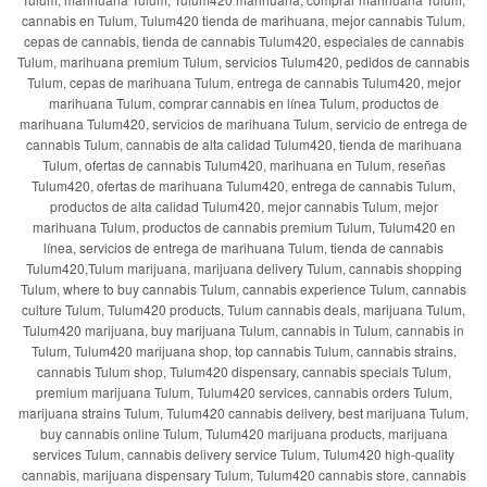
cannabis en Tulum, Tulum420 tienda de marihuana, mejor cannabis Tulum,
cepas de cannabis, tienda de cannabis Tulum420, especiales de cannabis
Tulum, marihuana premium Tulum, servicios Tulum420, pedidos de cannabis
Tulum, cepas de marihuana Tulum, entrega de cannabis Tulum420, mejor
marihuana Tulum, comprar cannabis en línea Tulum, productos de
marihuana Tulum420, servicios de marihuana Tulum, servicio de entrega de
cannabis Tulum, cannabis de alta calidad Tulum420, tienda de marihuana
Tulum, ofertas de cannabis Tulum420, marihuana en Tulum, reseñas
Tulum420, ofertas de marihuana Tulum420, entrega de cannabis Tulum,
productos de alta calidad Tulum420, mejor cannabis Tulum, mejor
marihuana Tulum, productos de cannabis premium Tulum, Tulum420 en
línea, servicios de entrega de marihuana Tulum, tienda de cannabis
Tulum420,Tulum marijuana, marijuana delivery Tulum, cannabis shopping
Tulum, where to buy cannabis Tulum, cannabis experience Tulum, cannabis
culture Tulum, Tulum420 products, Tulum cannabis deals, marijuana Tulum,
Tulum420 marijuana, buy marijuana Tulum, cannabis in Tulum, cannabis in
Tulum, Tulum420 marijuana shop, top cannabis Tulum, cannabis strains,
cannabis Tulum shop, Tulum420 dispensary, cannabis specials Tulum,
premium marijuana Tulum, Tulum420 services, cannabis orders Tulum,
marijuana strains Tulum, Tulum420 cannabis delivery, best marijuana Tulum,
buy cannabis online Tulum, Tulum420 marijuana products, marijuana
services Tulum, cannabis delivery service Tulum, Tulum420 high-quality
cannabis, marijuana dispensary Tulum, Tulum420 cannabis store, cannabis