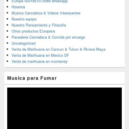
Europa 0031851072089 whatsapp
Horarios
Musica Cannabica & Videos Interesantes
Nuestro equipo
Nuestro Pensamiento y Filosofia
Otros productos Europeos
Panaderia Cannabica & Comida por encargo
Uncategorized
Venta de Marihuana en Cancun & Tulum & Riviera Maya
Venta de Marihuana en Mexico DF
Venta de marihuana en monterrey
Musica para Fumar
Reproductor
de
vídeo