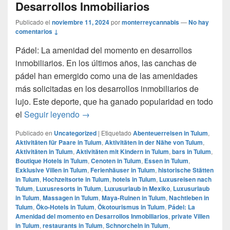
Desarrollos Inmobiliarios
Publicado el
noviembre 11, 2024
por
monterreycannabis
—
No hay
comentarios ↓
Pádel: La amenidad del momento en desarrollos
inmobiliarios. En los últimos años, las canchas de
pádel han emergido como una de las amenidades
más solicitadas en los desarrollos inmobiliarios de
lujo. Este deporte, que ha ganado popularidad en todo
Pádel: La Amenidad del momento en Desa
el
Seguir leyendo
→
Publicado en
Uncategorized
|
Etiquetado
Abenteuerreisen in Tulum
,
Aktivitäten für Paare in Tulum
,
Aktivitäten in der Nähe von Tulum
,
Aktivitäten in Tulum
,
Aktivitäten mit Kindern in Tulum
,
bars in Tulum
,
Boutique Hotels in Tulum
,
Cenoten in Tulum
,
Essen in Tulum
,
Exklusive Villen in Tulum
,
Ferienhäuser in Tulum
,
historische Stätten
in Tulum
,
Hochzeitsorte in Tulum
,
hotels in Tulum
,
Luxusreisen nach
Tulum
,
Luxusresorts in Tulum
,
Luxusurlaub in Mexiko
,
Luxusurlaub
in Tulum
,
Massagen in Tulum
,
Maya-Ruinen in Tulum
,
Nachtleben in
Tulum
,
Öko-Hotels in Tulum
,
Ökotourismus in Tulum
,
Pádel: La
Amenidad del momento en Desarrollos Inmobiliarios
,
private Villen
in Tulum
,
restaurants in Tulum
,
Schnorcheln in Tulum
,