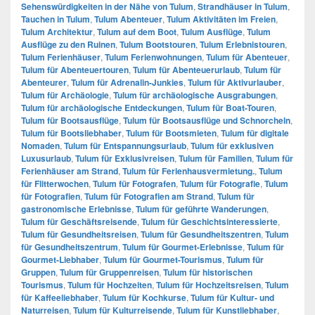
Sehenswürdigkeiten in der Nähe von Tulum
,
Strandhäuser in Tulum
,
Tauchen in Tulum
,
Tulum Abenteuer
,
Tulum Aktivitäten im Freien
,
Tulum Architektur
,
Tulum auf dem Boot
,
Tulum Ausflüge
,
Tulum
Ausflüge zu den Ruinen
,
Tulum Bootstouren
,
Tulum Erlebnistouren
,
Tulum Ferienhäuser
,
Tulum Ferienwohnungen
,
Tulum für Abenteuer
,
Tulum für Abenteuertouren
,
Tulum für Abenteuerurlaub
,
Tulum für
Abenteurer
,
Tulum für Adrenalin-Junkies
,
Tulum für Aktivurlauber
,
Tulum für Archäologie
,
Tulum für archäologische Ausgrabungen
,
Tulum für archäologische Entdeckungen
,
Tulum für Boat-Touren
,
Tulum für Bootsausflüge
,
Tulum für Bootsausflüge und Schnorcheln
,
Tulum für Bootsliebhaber
,
Tulum für Bootsmieten
,
Tulum für digitale
Nomaden
,
Tulum für Entspannungsurlaub
,
Tulum für exklusiven
Luxusurlaub
,
Tulum für Exklusivreisen
,
Tulum für Familien
,
Tulum für
Ferienhäuser am Strand
,
Tulum für Ferienhausvermietung.
,
Tulum
für Flitterwochen
,
Tulum für Fotografen
,
Tulum für Fotografie
,
Tulum
für Fotografien
,
Tulum für Fotografien am Strand
,
Tulum für
gastronomische Erlebnisse
,
Tulum für geführte Wanderungen
,
Tulum für Geschäftsreisende
,
Tulum für Geschichtsinteressierte
,
Tulum für Gesundheitsreisen
,
Tulum für Gesundheitszentren
,
Tulum
für Gesundheitszentrum
,
Tulum für Gourmet-Erlebnisse
,
Tulum für
Gourmet-Liebhaber
,
Tulum für Gourmet-Tourismus
,
Tulum für
Gruppen
,
Tulum für Gruppenreisen
,
Tulum für historischen
Tourismus
,
Tulum für Hochzeiten
,
Tulum für Hochzeitsreisen
,
Tulum
für Kaffeeliebhaber
,
Tulum für Kochkurse
,
Tulum für Kultur- und
Naturreisen
,
Tulum für Kulturreisende
,
Tulum für Kunstliebhaber
,