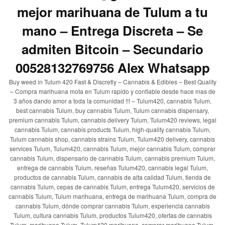
mejor marihuana de Tulum a tu
mano – Entrega Discreta – Se
admiten Bitcoin – Secundario
00528132769756 Alex Whatsapp
Buy weed in Tulum 420 Fast & Discretly – Cannabis & Edibles – Best Quality
– Compra marihuana mota en Tulum rapido y confiable desde hace mas de
3 años dando amor a toda la comunidad !!! – Tulum420, cannabis Tulum,
best cannabis Tulum, buy cannabis Tulum, Tulum cannabis dispensary,
premium cannabis Tulum, cannabis delivery Tulum, Tulum420 reviews, legal
cannabis Tulum, cannabis products Tulum, high-quality cannabis Tulum,
Tulum cannabis shop, cannabis strains Tulum, Tulum420 delivery, cannabis
services Tulum, Tulum420, cannabis Tulum, mejor cannabis Tulum, comprar
cannabis Tulum, dispensario de cannabis Tulum, cannabis premium Tulum,
entrega de cannabis Tulum, reseñas Tulum420, cannabis legal Tulum,
productos de cannabis Tulum, cannabis de alta calidad Tulum, tienda de
cannabis Tulum, cepas de cannabis Tulum, entrega Tulum420, servicios de
cannabis Tulum, Tulum marihuana, entrega de marihuana Tulum, compra de
cannabis Tulum, dónde comprar cannabis Tulum, experiencia cannabis
Tulum, cultura cannabis Tulum, productos Tulum420, ofertas de cannabis
Tulum, marihuana Tulum, Tulum420 marihuana, comprar marihuana Tulum,