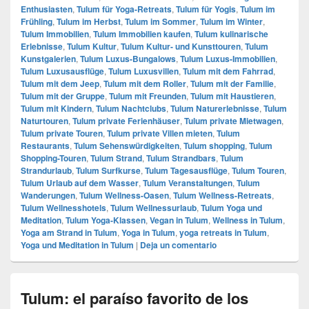
Enthusiasten
,
Tulum für Yoga-Retreats
,
Tulum für Yogis
,
Tulum im
Frühling
,
Tulum im Herbst
,
Tulum im Sommer
,
Tulum im Winter
,
Tulum Immobilien
,
Tulum Immobilien kaufen
,
Tulum kulinarische
Erlebnisse
,
Tulum Kultur
,
Tulum Kultur- und Kunsttouren
,
Tulum
Kunstgalerien
,
Tulum Luxus-Bungalows
,
Tulum Luxus-Immobilien
,
Tulum Luxusausflüge
,
Tulum Luxusvillen
,
Tulum mit dem Fahrrad
,
Tulum mit dem Jeep
,
Tulum mit dem Roller
,
Tulum mit der Familie
,
Tulum mit der Gruppe
,
Tulum mit Freunden
,
Tulum mit Haustieren
,
Tulum mit Kindern
,
Tulum Nachtclubs
,
Tulum Naturerlebnisse
,
Tulum
Naturtouren
,
Tulum private Ferienhäuser
,
Tulum private Mietwagen
,
Tulum private Touren
,
Tulum private Villen mieten
,
Tulum
Restaurants
,
Tulum Sehenswürdigkeiten
,
Tulum shopping
,
Tulum
Shopping-Touren
,
Tulum Strand
,
Tulum Strandbars
,
Tulum
Strandurlaub
,
Tulum Surfkurse
,
Tulum Tagesausflüge
,
Tulum Touren
,
Tulum Urlaub auf dem Wasser
,
Tulum Veranstaltungen
,
Tulum
Wanderungen
,
Tulum Wellness-Oasen
,
Tulum Wellness-Retreats
,
Tulum Wellnesshotels
,
Tulum Wellnessurlaub
,
Tulum Yoga und
Meditation
,
Tulum Yoga-Klassen
,
Vegan in Tulum
,
Wellness in Tulum
,
Yoga am Strand in Tulum
,
Yoga in Tulum
,
yoga retreats in Tulum
,
Yoga und Meditation in Tulum
|
Deja un comentario
Tulum: el paraíso favorito de los