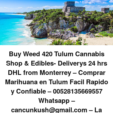
Buy Weed 420 Tulum Cannabis
Shop & Edibles- Deliverys 24 hrs
DHL from Monterrey – Comprar
Marihuana en Tulum Facil Rapido
y Confiable – 00528135669557
Whatsapp –
cancunkush@gmail.com – La