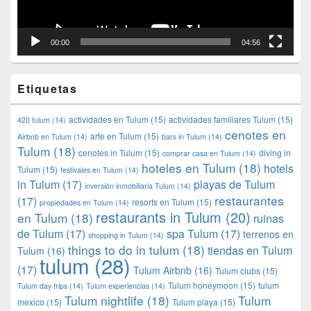
00:00
04:56
Etiquetas
actividades en Tulum
(15)
actividades familiares Tulum
(15)
420 tulum
(14)
cenotes en
arte en Tulum
(15)
Airbnb en Tulum
(14)
bars in Tulum
(14)
Tulum
(18)
cenotes in Tulum
(15)
diving in
comprar casa en Tulum
(14)
hoteles en Tulum
(18)
hotels
Tulum
(15)
festivales en Tulum
(14)
in Tulum
(17)
playas de Tulum
inversión inmobiliaria Tulum
(14)
restaurantes
(17)
resorts en Tulum
(15)
propiedades en Tulum
(14)
restaurants in Tulum
(20)
en Tulum
(18)
ruinas
de Tulum
(17)
spa Tulum
(17)
terrenos en
shopping in Tulum
(14)
things to do in tulum
(18)
tiendas en Tulum
Tulum
(16)
tulum
(28)
(17)
Tulum Airbnb
(16)
Tulum clubs
(15)
Tulum honeymoon
(15)
tulum
Tulum day trips
(14)
Tulum experiencias
(14)
Tulum nightlife
(18)
Tulum
mexico
(15)
Tulum playa
(15)