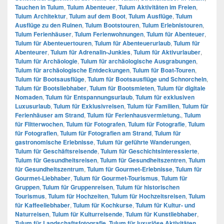
Tauchen in Tulum
,
Tulum Abenteuer
,
Tulum Aktivitäten im Freien
,
Tulum Architektur
,
Tulum auf dem Boot
,
Tulum Ausflüge
,
Tulum
Ausflüge zu den Ruinen
,
Tulum Bootstouren
,
Tulum Erlebnistouren
,
Tulum Ferienhäuser
,
Tulum Ferienwohnungen
,
Tulum für Abenteuer
,
Tulum für Abenteuertouren
,
Tulum für Abenteuerurlaub
,
Tulum für
Abenteurer
,
Tulum für Adrenalin-Junkies
,
Tulum für Aktivurlauber
,
Tulum für Archäologie
,
Tulum für archäologische Ausgrabungen
,
Tulum für archäologische Entdeckungen
,
Tulum für Boat-Touren
,
Tulum für Bootsausflüge
,
Tulum für Bootsausflüge und Schnorcheln
,
Tulum für Bootsliebhaber
,
Tulum für Bootsmieten
,
Tulum für digitale
Nomaden
,
Tulum für Entspannungsurlaub
,
Tulum für exklusiven
Luxusurlaub
,
Tulum für Exklusivreisen
,
Tulum für Familien
,
Tulum für
Ferienhäuser am Strand
,
Tulum für Ferienhausvermietung.
,
Tulum
für Flitterwochen
,
Tulum für Fotografen
,
Tulum für Fotografie
,
Tulum
für Fotografien
,
Tulum für Fotografien am Strand
,
Tulum für
gastronomische Erlebnisse
,
Tulum für geführte Wanderungen
,
Tulum für Geschäftsreisende
,
Tulum für Geschichtsinteressierte
,
Tulum für Gesundheitsreisen
,
Tulum für Gesundheitszentren
,
Tulum
für Gesundheitszentrum
,
Tulum für Gourmet-Erlebnisse
,
Tulum für
Gourmet-Liebhaber
,
Tulum für Gourmet-Tourismus
,
Tulum für
Gruppen
,
Tulum für Gruppenreisen
,
Tulum für historischen
Tourismus
,
Tulum für Hochzeiten
,
Tulum für Hochzeitsreisen
,
Tulum
für Kaffeeliebhaber
,
Tulum für Kochkurse
,
Tulum für Kultur- und
Naturreisen
,
Tulum für Kulturreisende
,
Tulum für Kunstliebhaber
,
Tulum für Landschaftsfotografie
,
Tulum für luxuriöse Aktivitäten
,