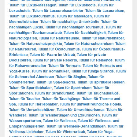
Tulum für Luxus-Massagen
,
Tulum für Luxusboote
,
Tulum für
Luxushotels
,
Tulum für Luxusreiseanbieter
,
Tulum für Luxusreisen
,
Tulum für Luxustourismus
,
Tulum für Massagen
,
Tulum für
Meeresliebhaber
,
Tulum für nachhaltige Unterkünfte
,
Tulum für
nachhaltigen Luxus
,
Tulum für nachhaltigen Tourismus
,
Tulum für
nachhaltigen Tourismusurlaub
,
Tulum für Nachhaltigkeit
,
Tulum für
Naturfotografen
,
Tulum für Naturfreunde
,
Tulum für Naturliebhaber
,
Tulum für Naturschutzprojekte
,
Tulum für Naturschutzreisen
,
Tulum
für Naturtouren
,
Tulum für Ökotourismus
,
Tulum für Ökotourismus-
Erlebnisse
,
Tulum für Paare im Urlaub
,
Tulum für private
Bootstouren
,
Tulum für private Resorts
,
Tulum für Reisende
,
Tulum
für Reiseveranstalter
,
Tulum für Retreats
,
Tulum für Retreats und
Yoga-Kurse
,
Tulum für Romantiker
,
Tulum für ruhige Strände
,
Tulum
für Schnorchel-Abenteuer
,
Tulum für Singles
,
Tulum für
Sommerferien
,
Tulum für Spa-Resorts
,
Tulum für spirituelle Reisen
,
Tulum für Sportliebhaber
,
Tulum für Sportreisen
,
Tulum für
Sporttauchen
,
Tulum für Strandurlaub
,
Tulum für Tauchausflüge
,
Tulum für Taucher
,
Tulum für Tauchgänge
,
Tulum für Therme und
Spa
,
Tulum für Tierliebhaber
,
Tulum für umweltfreundliche Hotels
,
Tulum für Umweltschützer
,
Tulum für Umwelttourismus
,
Tulum für
Wanderer
,
Tulum für Wanderungen und Exkursionen
,
Tulum für
Wassersportarten
,
Tulum für Wellness
,
Tulum für Wellness- und
Entspannungsferien
,
Tulum für Wellness-Behandlungen
,
Tulum für
Wellness-Liebhaber
,
Tulum für Winterurlaub
,
Tulum für Yoga-
Enthusiasten
,
Tulum für Yoga-Retreats
,
Tulum für Yogis
,
Tulum im