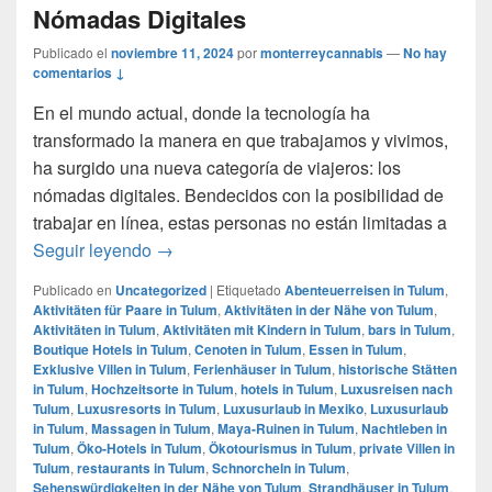
Nómadas Digitales
Publicado el
noviembre 11, 2024
por
monterreycannabis
—
No hay
comentarios ↓
En el mundo actual, donde la tecnología ha
transformado la manera en que trabajamos y vivimos,
ha surgido una nueva categoría de viajeros: los
nómadas digitales. Bendecidos con la posibilidad de
trabajar en línea, estas personas no están limitadas a
Tulum: el paraíso favorito de los Nómadas 
Seguir leyendo
→
Publicado en
Uncategorized
|
Etiquetado
Abenteuerreisen in Tulum
,
Aktivitäten für Paare in Tulum
,
Aktivitäten in der Nähe von Tulum
,
Aktivitäten in Tulum
,
Aktivitäten mit Kindern in Tulum
,
bars in Tulum
,
Boutique Hotels in Tulum
,
Cenoten in Tulum
,
Essen in Tulum
,
Exklusive Villen in Tulum
,
Ferienhäuser in Tulum
,
historische Stätten
in Tulum
,
Hochzeitsorte in Tulum
,
hotels in Tulum
,
Luxusreisen nach
Tulum
,
Luxusresorts in Tulum
,
Luxusurlaub in Mexiko
,
Luxusurlaub
in Tulum
,
Massagen in Tulum
,
Maya-Ruinen in Tulum
,
Nachtleben in
Tulum
,
Öko-Hotels in Tulum
,
Ökotourismus in Tulum
,
private Villen in
Tulum
,
restaurants in Tulum
,
Schnorcheln in Tulum
,
Sehenswürdigkeiten in der Nähe von Tulum
,
Strandhäuser in Tulum
,