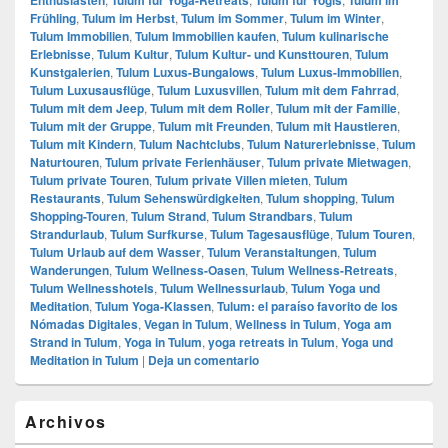
Frühling
,
Tulum im Herbst
,
Tulum im Sommer
,
Tulum im Winter
,
Tulum Immobilien
,
Tulum Immobilien kaufen
,
Tulum kulinarische
Erlebnisse
,
Tulum Kultur
,
Tulum Kultur- und Kunsttouren
,
Tulum
Kunstgalerien
,
Tulum Luxus-Bungalows
,
Tulum Luxus-Immobilien
,
Tulum Luxusausflüge
,
Tulum Luxusvillen
,
Tulum mit dem Fahrrad
,
Tulum mit dem Jeep
,
Tulum mit dem Roller
,
Tulum mit der Familie
,
Tulum mit der Gruppe
,
Tulum mit Freunden
,
Tulum mit Haustieren
,
Tulum mit Kindern
,
Tulum Nachtclubs
,
Tulum Naturerlebnisse
,
Tulum
Naturtouren
,
Tulum private Ferienhäuser
,
Tulum private Mietwagen
,
Tulum private Touren
,
Tulum private Villen mieten
,
Tulum
Restaurants
,
Tulum Sehenswürdigkeiten
,
Tulum shopping
,
Tulum
Shopping-Touren
,
Tulum Strand
,
Tulum Strandbars
,
Tulum
Strandurlaub
,
Tulum Surfkurse
,
Tulum Tagesausflüge
,
Tulum Touren
,
Tulum Urlaub auf dem Wasser
,
Tulum Veranstaltungen
,
Tulum
Wanderungen
,
Tulum Wellness-Oasen
,
Tulum Wellness-Retreats
,
Tulum Wellnesshotels
,
Tulum Wellnessurlaub
,
Tulum Yoga und
Meditation
,
Tulum Yoga-Klassen
,
Tulum: el paraíso favorito de los
Nómadas Digitales
,
Vegan in Tulum
,
Wellness in Tulum
,
Yoga am
Strand in Tulum
,
Yoga in Tulum
,
yoga retreats in Tulum
,
Yoga und
Meditation in Tulum
|
Deja un comentario
El
Archivos
área
de