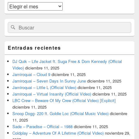
widget
Archivos
barra
lateral
primaria
Buscar
Buscar
por:
Entradas recientes
DJ Quik – Life Jacket ft. Suga Free & Dom Kennedy (Official
Video)
diciembre 11, 2025
Jamiroquai – Cloud 9
diciembre 11, 2025
Jamiroquai – Seven Days In Sunny June
diciembre 11, 2025
Jamiroquai – Little L (Official Video)
diciembre 11, 2025
Jamiroquai – Virtual Insanity (Official Video)
diciembre 11, 2025
LBC Crew – Beware Of My Crew (Official Video) [Explicit]
diciembre 11, 2025
Snoop Dogg- 220 ft. Goldie Loc (Official Music Video)
diciembre
11, 2025
Sade – Paradise – Official – 1988
diciembre 11, 2025
Coldplay – Adventure Of A Lifetime (Official Video)
noviembre 29,