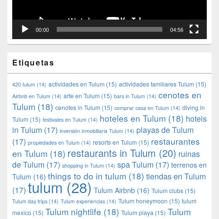
00:00
04:56
Etiquetas
actividades en Tulum
(15)
actividades familiares Tulum
(15)
420 tulum
(14)
cenotes en
arte en Tulum
(15)
Airbnb en Tulum
(14)
bars in Tulum
(14)
Tulum
(18)
cenotes in Tulum
(15)
diving in
comprar casa en Tulum
(14)
hoteles en Tulum
(18)
hotels
Tulum
(15)
festivales en Tulum
(14)
in Tulum
(17)
playas de Tulum
inversión inmobiliaria Tulum
(14)
restaurantes
(17)
resorts en Tulum
(15)
propiedades en Tulum
(14)
restaurants in Tulum
(20)
en Tulum
(18)
ruinas
de Tulum
(17)
spa Tulum
(17)
terrenos en
shopping in Tulum
(14)
things to do in tulum
(18)
tiendas en Tulum
Tulum
(16)
tulum
(28)
(17)
Tulum Airbnb
(16)
Tulum clubs
(15)
Tulum honeymoon
(15)
tulum
Tulum day trips
(14)
Tulum experiencias
(14)
Tulum nightlife
(18)
Tulum
mexico
(15)
Tulum playa
(15)