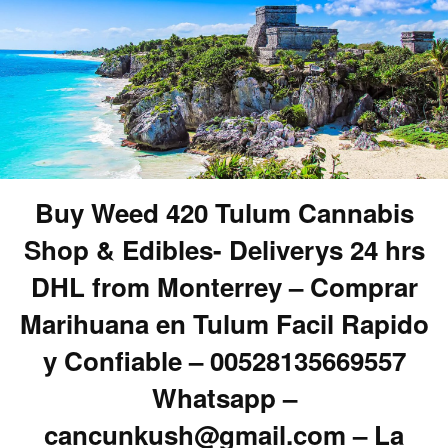
Buy Weed 420 Tulum Cannabis
Shop & Edibles- Deliverys 24 hrs
DHL from Monterrey – Comprar
Marihuana en Tulum Facil Rapido
y Confiable – 00528135669557
Whatsapp –
cancunkush@gmail.com – La