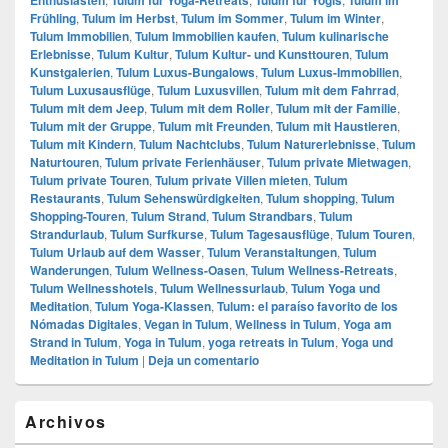
Frühling
,
Tulum im Herbst
,
Tulum im Sommer
,
Tulum im Winter
,
Tulum Immobilien
,
Tulum Immobilien kaufen
,
Tulum kulinarische
Erlebnisse
,
Tulum Kultur
,
Tulum Kultur- und Kunsttouren
,
Tulum
Kunstgalerien
,
Tulum Luxus-Bungalows
,
Tulum Luxus-Immobilien
,
Tulum Luxusausflüge
,
Tulum Luxusvillen
,
Tulum mit dem Fahrrad
,
Tulum mit dem Jeep
,
Tulum mit dem Roller
,
Tulum mit der Familie
,
Tulum mit der Gruppe
,
Tulum mit Freunden
,
Tulum mit Haustieren
,
Tulum mit Kindern
,
Tulum Nachtclubs
,
Tulum Naturerlebnisse
,
Tulum
Naturtouren
,
Tulum private Ferienhäuser
,
Tulum private Mietwagen
,
Tulum private Touren
,
Tulum private Villen mieten
,
Tulum
Restaurants
,
Tulum Sehenswürdigkeiten
,
Tulum shopping
,
Tulum
Shopping-Touren
,
Tulum Strand
,
Tulum Strandbars
,
Tulum
Strandurlaub
,
Tulum Surfkurse
,
Tulum Tagesausflüge
,
Tulum Touren
,
Tulum Urlaub auf dem Wasser
,
Tulum Veranstaltungen
,
Tulum
Wanderungen
,
Tulum Wellness-Oasen
,
Tulum Wellness-Retreats
,
Tulum Wellnesshotels
,
Tulum Wellnessurlaub
,
Tulum Yoga und
Meditation
,
Tulum Yoga-Klassen
,
Tulum: el paraíso favorito de los
Nómadas Digitales
,
Vegan in Tulum
,
Wellness in Tulum
,
Yoga am
Strand in Tulum
,
Yoga in Tulum
,
yoga retreats in Tulum
,
Yoga und
Meditation in Tulum
|
Deja un comentario
El
Archivos
área
de