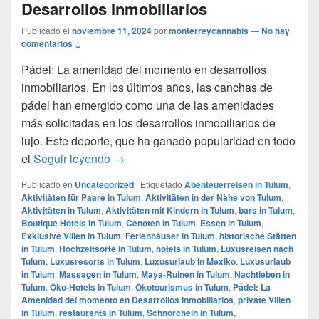
Desarrollos Inmobiliarios
Publicado el
noviembre 11, 2024
por
monterreycannabis
—
No hay
comentarios ↓
Pádel: La amenidad del momento en desarrollos
inmobiliarios. En los últimos años, las canchas de
pádel han emergido como una de las amenidades
más solicitadas en los desarrollos inmobiliarios de
lujo. Este deporte, que ha ganado popularidad en todo
Pádel: La Amenidad del momento en Desa
el
Seguir leyendo
→
Publicado en
Uncategorized
|
Etiquetado
Abenteuerreisen in Tulum
,
Aktivitäten für Paare in Tulum
,
Aktivitäten in der Nähe von Tulum
,
Aktivitäten in Tulum
,
Aktivitäten mit Kindern in Tulum
,
bars in Tulum
,
Boutique Hotels in Tulum
,
Cenoten in Tulum
,
Essen in Tulum
,
Exklusive Villen in Tulum
,
Ferienhäuser in Tulum
,
historische Stätten
in Tulum
,
Hochzeitsorte in Tulum
,
hotels in Tulum
,
Luxusreisen nach
Tulum
,
Luxusresorts in Tulum
,
Luxusurlaub in Mexiko
,
Luxusurlaub
in Tulum
,
Massagen in Tulum
,
Maya-Ruinen in Tulum
,
Nachtleben in
Tulum
,
Öko-Hotels in Tulum
,
Ökotourismus in Tulum
,
Pádel: La
Amenidad del momento en Desarrollos Inmobiliarios
,
private Villen
in Tulum
,
restaurants in Tulum
,
Schnorcheln in Tulum
,