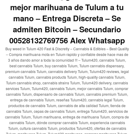
mejor marihuana de Tulum a tu
mano – Entrega Discreta – Se
admiten Bitcoin – Secundario
00528132769756 Alex Whatsapp
Buy weed in Tulum 420 Fast & Discretly – Cannabis & Edibles – Best Quality
– Compra marihuana mota en Tulum rapido y confiable desde hace mas de
3 años dando amor a toda la comunidad !!! – Tulum420, cannabis Tulum,
best cannabis Tulum, buy cannabis Tulum, Tulum cannabis dispensary,
premium cannabis Tulum, cannabis delivery Tulum, Tulum420 reviews, legal
cannabis Tulum, cannabis products Tulum, high-quality cannabis Tulum,
Tulum cannabis shop, cannabis strains Tulum, Tulum420 delivery, cannabis
services Tulum, Tulum420, cannabis Tulum, mejor cannabis Tulum, comprar
cannabis Tulum, dispensario de cannabis Tulum, cannabis premium Tulum,
entrega de cannabis Tulum, reseñas Tulum420, cannabis legal Tulum,
productos de cannabis Tulum, cannabis de alta calidad Tulum, tienda de
cannabis Tulum, cepas de cannabis Tulum, entrega Tulum420, servicios de
cannabis Tulum, Tulum marihuana, entrega de marihuana Tulum, compra de
cannabis Tulum, dónde comprar cannabis Tulum, experiencia cannabis
Tulum, cultura cannabis Tulum, productos Tulum420, ofertas de cannabis
Tulum, marihuana Tulum, Tulum420 marihuana, comprar marihuana Tulum,