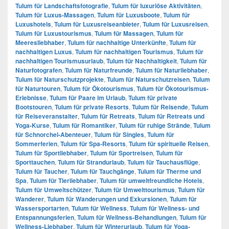
Tulum für Landschaftsfotografie
,
Tulum für luxuriöse Aktivitäten
,
Tulum für Luxus-Massagen
,
Tulum für Luxusboote
,
Tulum für
Luxushotels
,
Tulum für Luxusreiseanbieter
,
Tulum für Luxusreisen
,
Tulum für Luxustourismus
,
Tulum für Massagen
,
Tulum für
Meeresliebhaber
,
Tulum für nachhaltige Unterkünfte
,
Tulum für
nachhaltigen Luxus
,
Tulum für nachhaltigen Tourismus
,
Tulum für
nachhaltigen Tourismusurlaub
,
Tulum für Nachhaltigkeit
,
Tulum für
Naturfotografen
,
Tulum für Naturfreunde
,
Tulum für Naturliebhaber
,
Tulum für Naturschutzprojekte
,
Tulum für Naturschutzreisen
,
Tulum
für Naturtouren
,
Tulum für Ökotourismus
,
Tulum für Ökotourismus-
Erlebnisse
,
Tulum für Paare im Urlaub
,
Tulum für private
Bootstouren
,
Tulum für private Resorts
,
Tulum für Reisende
,
Tulum
für Reiseveranstalter
,
Tulum für Retreats
,
Tulum für Retreats und
Yoga-Kurse
,
Tulum für Romantiker
,
Tulum für ruhige Strände
,
Tulum
für Schnorchel-Abenteuer
,
Tulum für Singles
,
Tulum für
Sommerferien
,
Tulum für Spa-Resorts
,
Tulum für spirituelle Reisen
,
Tulum für Sportliebhaber
,
Tulum für Sportreisen
,
Tulum für
Sporttauchen
,
Tulum für Strandurlaub
,
Tulum für Tauchausflüge
,
Tulum für Taucher
,
Tulum für Tauchgänge
,
Tulum für Therme und
Spa
,
Tulum für Tierliebhaber
,
Tulum für umweltfreundliche Hotels
,
Tulum für Umweltschützer
,
Tulum für Umwelttourismus
,
Tulum für
Wanderer
,
Tulum für Wanderungen und Exkursionen
,
Tulum für
Wassersportarten
,
Tulum für Wellness
,
Tulum für Wellness- und
Entspannungsferien
,
Tulum für Wellness-Behandlungen
,
Tulum für
Wellness-Liebhaber
,
Tulum für Winterurlaub
,
Tulum für Yoga-