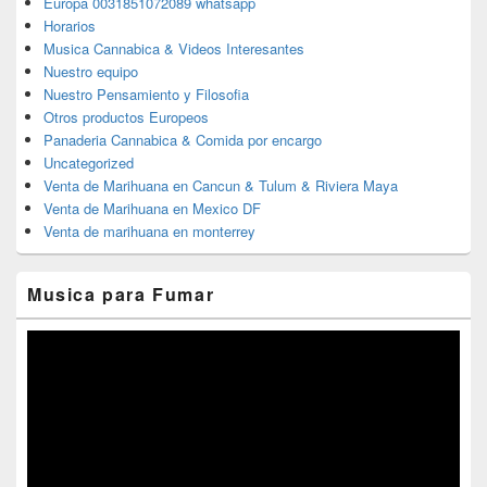
Europa 0031851072089 whatsapp
Horarios
Musica Cannabica & Videos Interesantes
Nuestro equipo
Nuestro Pensamiento y Filosofia
Otros productos Europeos
Panaderia Cannabica & Comida por encargo
Uncategorized
Venta de Marihuana en Cancun & Tulum & Riviera Maya
Venta de Marihuana en Mexico DF
Venta de marihuana en monterrey
Musica para Fumar
Reproductor
de
vídeo