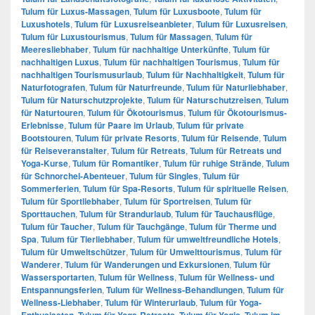
Tulum für Luxus-Massagen
,
Tulum für Luxusboote
,
Tulum für
Luxushotels
,
Tulum für Luxusreiseanbieter
,
Tulum für Luxusreisen
,
Tulum für Luxustourismus
,
Tulum für Massagen
,
Tulum für
Meeresliebhaber
,
Tulum für nachhaltige Unterkünfte
,
Tulum für
nachhaltigen Luxus
,
Tulum für nachhaltigen Tourismus
,
Tulum für
nachhaltigen Tourismusurlaub
,
Tulum für Nachhaltigkeit
,
Tulum für
Naturfotografen
,
Tulum für Naturfreunde
,
Tulum für Naturliebhaber
,
Tulum für Naturschutzprojekte
,
Tulum für Naturschutzreisen
,
Tulum
für Naturtouren
,
Tulum für Ökotourismus
,
Tulum für Ökotourismus-
Erlebnisse
,
Tulum für Paare im Urlaub
,
Tulum für private
Bootstouren
,
Tulum für private Resorts
,
Tulum für Reisende
,
Tulum
für Reiseveranstalter
,
Tulum für Retreats
,
Tulum für Retreats und
Yoga-Kurse
,
Tulum für Romantiker
,
Tulum für ruhige Strände
,
Tulum
für Schnorchel-Abenteuer
,
Tulum für Singles
,
Tulum für
Sommerferien
,
Tulum für Spa-Resorts
,
Tulum für spirituelle Reisen
,
Tulum für Sportliebhaber
,
Tulum für Sportreisen
,
Tulum für
Sporttauchen
,
Tulum für Strandurlaub
,
Tulum für Tauchausflüge
,
Tulum für Taucher
,
Tulum für Tauchgänge
,
Tulum für Therme und
Spa
,
Tulum für Tierliebhaber
,
Tulum für umweltfreundliche Hotels
,
Tulum für Umweltschützer
,
Tulum für Umwelttourismus
,
Tulum für
Wanderer
,
Tulum für Wanderungen und Exkursionen
,
Tulum für
Wassersportarten
,
Tulum für Wellness
,
Tulum für Wellness- und
Entspannungsferien
,
Tulum für Wellness-Behandlungen
,
Tulum für
Wellness-Liebhaber
,
Tulum für Winterurlaub
,
Tulum für Yoga-
Enthusiasten
,
Tulum für Yoga-Retreats
,
Tulum für Yogis
,
Tulum im