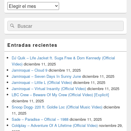
widget
Archivos
barra
lateral
primaria
Buscar
Buscar
por:
Entradas recientes
DJ Quik – Life Jacket ft. Suga Free & Dom Kennedy (Official
Video)
diciembre 11, 2025
Jamiroquai – Cloud 9
diciembre 11, 2025
Jamiroquai – Seven Days In Sunny June
diciembre 11, 2025
Jamiroquai – Little L (Official Video)
diciembre 11, 2025
Jamiroquai – Virtual Insanity (Official Video)
diciembre 11, 2025
LBC Crew – Beware Of My Crew (Official Video) [Explicit]
diciembre 11, 2025
Snoop Dogg- 220 ft. Goldie Loc (Official Music Video)
diciembre
11, 2025
Sade – Paradise – Official – 1988
diciembre 11, 2025
Coldplay – Adventure Of A Lifetime (Official Video)
noviembre 29,