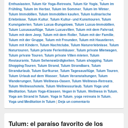
Enthusiasten
,
Tulum für Yoga-Retreats
,
Tulum für Yogis
,
Tulum im
Frühling
,
Tulum im Herbst
,
Tulum im Sommer
,
Tulum im Winter
,
Tulum Immobilien
,
Tulum Immobilien kaufen
,
Tulum kulinarische
Erlebnisse
,
Tulum Kultur
,
Tulum Kultur- und Kunsttouren
,
Tulum
Kunstgalerien
,
Tulum Luxus-Bungalows
,
Tulum Luxus-Immobilien
,
Tulum Luxusausflüge
,
Tulum Luxusvillen
,
Tulum mit dem Fahrrad
,
Tulum mit dem Jeep
,
Tulum mit dem Roller
,
Tulum mit der Familie
,
Tulum mit der Gruppe
,
Tulum mit Freunden
,
Tulum mit Haustieren
,
Tulum mit Kindern
,
Tulum Nachtclubs
,
Tulum Naturerlebnisse
,
Tulum
Naturtouren
,
Tulum private Ferienhäuser
,
Tulum private Mietwagen
,
Tulum private Touren
,
Tulum private Villen mieten
,
Tulum
Restaurants
,
Tulum Sehenswürdigkeiten
,
Tulum shopping
,
Tulum
Shopping-Touren
,
Tulum Strand
,
Tulum Strandbars
,
Tulum
Strandurlaub
,
Tulum Surfkurse
,
Tulum Tagesausflüge
,
Tulum Touren
,
Tulum Urlaub auf dem Wasser
,
Tulum Veranstaltungen
,
Tulum
Wanderungen
,
Tulum Wellness-Oasen
,
Tulum Wellness-Retreats
,
Tulum Wellnesshotels
,
Tulum Wellnessurlaub
,
Tulum Yoga und
Meditation
,
Tulum Yoga-Klassen
,
Vegan in Tulum
,
Wellness in Tulum
,
Yoga am Strand in Tulum
,
Yoga in Tulum
,
yoga retreats in Tulum
,
Yoga und Meditation in Tulum
|
Deja un comentario
Tulum: el paraíso favorito de los