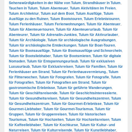
Sehenswürdigkeiten in der Nähe von Tulum
,
Strandhäuser in Tulum
,
Tauchen in Tulum
,
Tulum Abenteuer
,
Tulum Aktivitäten im Freien
,
Tulum Architektur
,
Tulum auf dem Boot
,
Tulum Ausflüge
,
Tulum
Ausflüge zu den Ruinen
,
Tulum Bootstouren
,
Tulum Erlebnistouren
,
Tulum Ferienhäuser
,
Tulum Ferienwohnungen
,
Tulum für Abenteuer
,
Tulum für Abenteuertouren
,
Tulum für Abenteuerurlaub
,
Tulum für
Abenteurer
,
Tulum für Adrenalin-Junkies
,
Tulum für Aktivurlauber
,
Tulum für Archäologie
,
Tulum für archäologische Ausgrabungen
,
Tulum für archäologische Entdeckungen
,
Tulum für Boat-Touren
,
Tulum für Bootsausflüge
,
Tulum für Bootsausflüge und Schnorcheln
,
Tulum für Bootsliebhaber
,
Tulum für Bootsmieten
,
Tulum für digitale
Nomaden
,
Tulum für Entspannungsurlaub
,
Tulum für exklusiven
Luxusurlaub
,
Tulum für Exklusivreisen
,
Tulum für Familien
,
Tulum für
Ferienhäuser am Strand
,
Tulum für Ferienhausvermietung.
,
Tulum
für Flitterwochen
,
Tulum für Fotografen
,
Tulum für Fotografie
,
Tulum
für Fotografien
,
Tulum für Fotografien am Strand
,
Tulum für
gastronomische Erlebnisse
,
Tulum für geführte Wanderungen
,
Tulum für Geschäftsreisende
,
Tulum für Geschichtsinteressierte
,
Tulum für Gesundheitsreisen
,
Tulum für Gesundheitszentren
,
Tulum
für Gesundheitszentrum
,
Tulum für Gourmet-Erlebnisse
,
Tulum für
Gourmet-Liebhaber
,
Tulum für Gourmet-Tourismus
,
Tulum für
Gruppen
,
Tulum für Gruppenreisen
,
Tulum für historischen
Tourismus
,
Tulum für Hochzeiten
,
Tulum für Hochzeitsreisen
,
Tulum
für Kaffeeliebhaber
,
Tulum für Kochkurse
,
Tulum für Kultur- und
Naturreisen
,
Tulum für Kulturreisende
,
Tulum für Kunstliebhaber
,