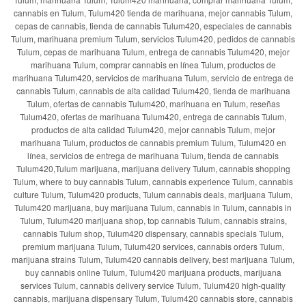
cannabis en Tulum, Tulum420 tienda de marihuana, mejor cannabis Tulum,
cepas de cannabis, tienda de cannabis Tulum420, especiales de cannabis
Tulum, marihuana premium Tulum, servicios Tulum420, pedidos de cannabis
Tulum, cepas de marihuana Tulum, entrega de cannabis Tulum420, mejor
marihuana Tulum, comprar cannabis en línea Tulum, productos de
marihuana Tulum420, servicios de marihuana Tulum, servicio de entrega de
cannabis Tulum, cannabis de alta calidad Tulum420, tienda de marihuana
Tulum, ofertas de cannabis Tulum420, marihuana en Tulum, reseñas
Tulum420, ofertas de marihuana Tulum420, entrega de cannabis Tulum,
productos de alta calidad Tulum420, mejor cannabis Tulum, mejor
marihuana Tulum, productos de cannabis premium Tulum, Tulum420 en
línea, servicios de entrega de marihuana Tulum, tienda de cannabis
Tulum420,Tulum marijuana, marijuana delivery Tulum, cannabis shopping
Tulum, where to buy cannabis Tulum, cannabis experience Tulum, cannabis
culture Tulum, Tulum420 products, Tulum cannabis deals, marijuana Tulum,
Tulum420 marijuana, buy marijuana Tulum, cannabis in Tulum, cannabis in
Tulum, Tulum420 marijuana shop, top cannabis Tulum, cannabis strains,
cannabis Tulum shop, Tulum420 dispensary, cannabis specials Tulum,
premium marijuana Tulum, Tulum420 services, cannabis orders Tulum,
marijuana strains Tulum, Tulum420 cannabis delivery, best marijuana Tulum,
buy cannabis online Tulum, Tulum420 marijuana products, marijuana
services Tulum, cannabis delivery service Tulum, Tulum420 high-quality
cannabis, marijuana dispensary Tulum, Tulum420 cannabis store, cannabis