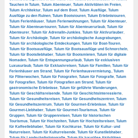
Tauchen in Tulum
,
Tulum Abenteuer
,
Tulum Aktivitäten im Freien
,
Tulum Architektur
,
Tulum auf dem Boot
,
Tulum Ausflüge
,
Tulum
Ausflüge zu den Ruinen
,
Tulum Bootstouren
,
Tulum Erlebnistouren
,
Tulum Ferienhäuser
,
Tulum Ferienwohnungen
,
Tulum für Abenteuer
,
Tulum für Abenteuertouren
,
Tulum für Abenteuerurlaub
,
Tulum für
Abenteurer
,
Tulum für Adrenalin-Junkies
,
Tulum für Aktivurlauber
,
Tulum für Archäologie
,
Tulum für archäologische Ausgrabungen
,
Tulum für archäologische Entdeckungen
,
Tulum für Boat-Touren
,
Tulum für Bootsausflüge
,
Tulum für Bootsausflüge und Schnorcheln
,
Tulum für Bootsliebhaber
,
Tulum für Bootsmieten
,
Tulum für digitale
Nomaden
,
Tulum für Entspannungsurlaub
,
Tulum für exklusiven
Luxusurlaub
,
Tulum für Exklusivreisen
,
Tulum für Familien
,
Tulum für
Ferienhäuser am Strand
,
Tulum für Ferienhausvermietung.
,
Tulum
für Flitterwochen
,
Tulum für Fotografen
,
Tulum für Fotografie
,
Tulum
für Fotografien
,
Tulum für Fotografien am Strand
,
Tulum für
gastronomische Erlebnisse
,
Tulum für geführte Wanderungen
,
Tulum für Geschäftsreisende
,
Tulum für Geschichtsinteressierte
,
Tulum für Gesundheitsreisen
,
Tulum für Gesundheitszentren
,
Tulum
für Gesundheitszentrum
,
Tulum für Gourmet-Erlebnisse
,
Tulum für
Gourmet-Liebhaber
,
Tulum für Gourmet-Tourismus
,
Tulum für
Gruppen
,
Tulum für Gruppenreisen
,
Tulum für historischen
Tourismus
,
Tulum für Hochzeiten
,
Tulum für Hochzeitsreisen
,
Tulum
für Kaffeeliebhaber
,
Tulum für Kochkurse
,
Tulum für Kultur- und
Naturreisen
,
Tulum für Kulturreisende
,
Tulum für Kunstliebhaber
,
Tulum für Landschaftsfotografie
,
Tulum für luxuriöse Aktivitäten
,