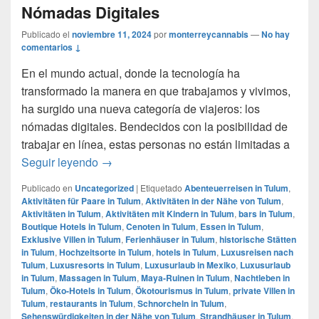
Nómadas Digitales
Publicado el
noviembre 11, 2024
por
monterreycannabis
—
No hay
comentarios ↓
En el mundo actual, donde la tecnología ha
transformado la manera en que trabajamos y vivimos,
ha surgido una nueva categoría de viajeros: los
nómadas digitales. Bendecidos con la posibilidad de
trabajar en línea, estas personas no están limitadas a
Tulum: el paraíso favorito de los Nómadas 
Seguir leyendo
→
Publicado en
Uncategorized
|
Etiquetado
Abenteuerreisen in Tulum
,
Aktivitäten für Paare in Tulum
,
Aktivitäten in der Nähe von Tulum
,
Aktivitäten in Tulum
,
Aktivitäten mit Kindern in Tulum
,
bars in Tulum
,
Boutique Hotels in Tulum
,
Cenoten in Tulum
,
Essen in Tulum
,
Exklusive Villen in Tulum
,
Ferienhäuser in Tulum
,
historische Stätten
in Tulum
,
Hochzeitsorte in Tulum
,
hotels in Tulum
,
Luxusreisen nach
Tulum
,
Luxusresorts in Tulum
,
Luxusurlaub in Mexiko
,
Luxusurlaub
in Tulum
,
Massagen in Tulum
,
Maya-Ruinen in Tulum
,
Nachtleben in
Tulum
,
Öko-Hotels in Tulum
,
Ökotourismus in Tulum
,
private Villen in
Tulum
,
restaurants in Tulum
,
Schnorcheln in Tulum
,
Sehenswürdigkeiten in der Nähe von Tulum
,
Strandhäuser in Tulum
,