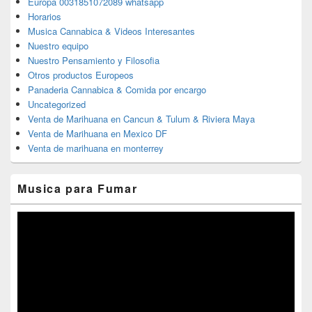
Europa 0031851072089 whatsapp
Horarios
Musica Cannabica & Videos Interesantes
Nuestro equipo
Nuestro Pensamiento y Filosofia
Otros productos Europeos
Panaderia Cannabica & Comida por encargo
Uncategorized
Venta de Marihuana en Cancun & Tulum & Riviera Maya
Venta de Marihuana en Mexico DF
Venta de marihuana en monterrey
Musica para Fumar
Reproductor
de
vídeo