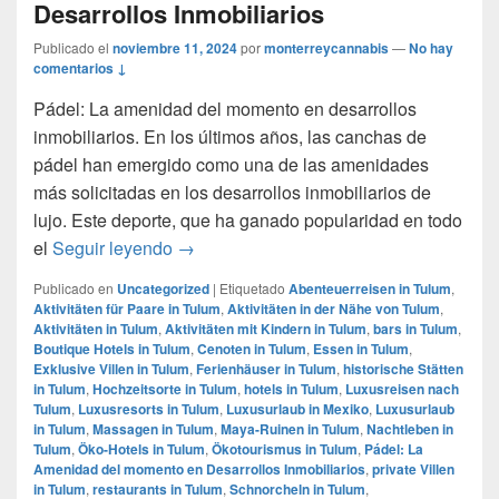
Desarrollos Inmobiliarios
Publicado el
noviembre 11, 2024
por
monterreycannabis
—
No hay
comentarios ↓
Pádel: La amenidad del momento en desarrollos
inmobiliarios. En los últimos años, las canchas de
pádel han emergido como una de las amenidades
más solicitadas en los desarrollos inmobiliarios de
lujo. Este deporte, que ha ganado popularidad en todo
Pádel: La Amenidad del momento en Desa
el
Seguir leyendo
→
Publicado en
Uncategorized
|
Etiquetado
Abenteuerreisen in Tulum
,
Aktivitäten für Paare in Tulum
,
Aktivitäten in der Nähe von Tulum
,
Aktivitäten in Tulum
,
Aktivitäten mit Kindern in Tulum
,
bars in Tulum
,
Boutique Hotels in Tulum
,
Cenoten in Tulum
,
Essen in Tulum
,
Exklusive Villen in Tulum
,
Ferienhäuser in Tulum
,
historische Stätten
in Tulum
,
Hochzeitsorte in Tulum
,
hotels in Tulum
,
Luxusreisen nach
Tulum
,
Luxusresorts in Tulum
,
Luxusurlaub in Mexiko
,
Luxusurlaub
in Tulum
,
Massagen in Tulum
,
Maya-Ruinen in Tulum
,
Nachtleben in
Tulum
,
Öko-Hotels in Tulum
,
Ökotourismus in Tulum
,
Pádel: La
Amenidad del momento en Desarrollos Inmobiliarios
,
private Villen
in Tulum
,
restaurants in Tulum
,
Schnorcheln in Tulum
,