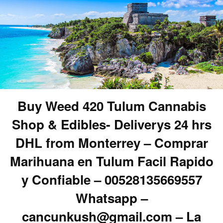
Buy Weed 420 Tulum Cannabis
Shop & Edibles- Deliverys 24 hrs
DHL from Monterrey – Comprar
Marihuana en Tulum Facil Rapido
y Confiable – 00528135669557
Whatsapp –
cancunkush@gmail.com – La