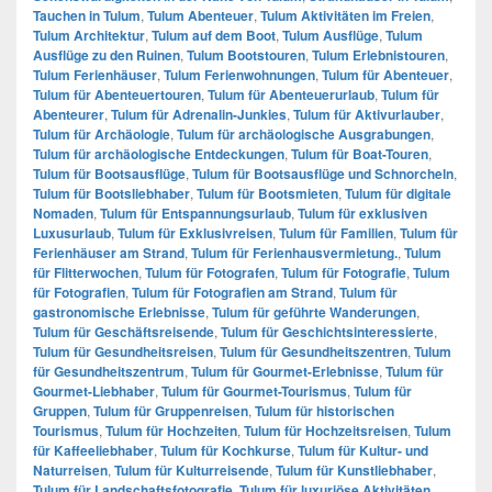
Tauchen in Tulum
,
Tulum Abenteuer
,
Tulum Aktivitäten im Freien
,
Tulum Architektur
,
Tulum auf dem Boot
,
Tulum Ausflüge
,
Tulum
Ausflüge zu den Ruinen
,
Tulum Bootstouren
,
Tulum Erlebnistouren
,
Tulum Ferienhäuser
,
Tulum Ferienwohnungen
,
Tulum für Abenteuer
,
Tulum für Abenteuertouren
,
Tulum für Abenteuerurlaub
,
Tulum für
Abenteurer
,
Tulum für Adrenalin-Junkies
,
Tulum für Aktivurlauber
,
Tulum für Archäologie
,
Tulum für archäologische Ausgrabungen
,
Tulum für archäologische Entdeckungen
,
Tulum für Boat-Touren
,
Tulum für Bootsausflüge
,
Tulum für Bootsausflüge und Schnorcheln
,
Tulum für Bootsliebhaber
,
Tulum für Bootsmieten
,
Tulum für digitale
Nomaden
,
Tulum für Entspannungsurlaub
,
Tulum für exklusiven
Luxusurlaub
,
Tulum für Exklusivreisen
,
Tulum für Familien
,
Tulum für
Ferienhäuser am Strand
,
Tulum für Ferienhausvermietung.
,
Tulum
für Flitterwochen
,
Tulum für Fotografen
,
Tulum für Fotografie
,
Tulum
für Fotografien
,
Tulum für Fotografien am Strand
,
Tulum für
gastronomische Erlebnisse
,
Tulum für geführte Wanderungen
,
Tulum für Geschäftsreisende
,
Tulum für Geschichtsinteressierte
,
Tulum für Gesundheitsreisen
,
Tulum für Gesundheitszentren
,
Tulum
für Gesundheitszentrum
,
Tulum für Gourmet-Erlebnisse
,
Tulum für
Gourmet-Liebhaber
,
Tulum für Gourmet-Tourismus
,
Tulum für
Gruppen
,
Tulum für Gruppenreisen
,
Tulum für historischen
Tourismus
,
Tulum für Hochzeiten
,
Tulum für Hochzeitsreisen
,
Tulum
für Kaffeeliebhaber
,
Tulum für Kochkurse
,
Tulum für Kultur- und
Naturreisen
,
Tulum für Kulturreisende
,
Tulum für Kunstliebhaber
,
Tulum für Landschaftsfotografie
,
Tulum für luxuriöse Aktivitäten
,