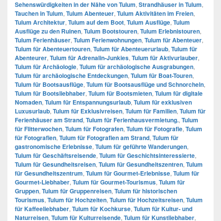
Sehenswürdigkeiten in der Nähe von Tulum
,
Strandhäuser in Tulum
,
Tauchen in Tulum
,
Tulum Abenteuer
,
Tulum Aktivitäten im Freien
,
Tulum Architektur
,
Tulum auf dem Boot
,
Tulum Ausflüge
,
Tulum
Ausflüge zu den Ruinen
,
Tulum Bootstouren
,
Tulum Erlebnistouren
,
Tulum Ferienhäuser
,
Tulum Ferienwohnungen
,
Tulum für Abenteuer
,
Tulum für Abenteuertouren
,
Tulum für Abenteuerurlaub
,
Tulum für
Abenteurer
,
Tulum für Adrenalin-Junkies
,
Tulum für Aktivurlauber
,
Tulum für Archäologie
,
Tulum für archäologische Ausgrabungen
,
Tulum für archäologische Entdeckungen
,
Tulum für Boat-Touren
,
Tulum für Bootsausflüge
,
Tulum für Bootsausflüge und Schnorcheln
,
Tulum für Bootsliebhaber
,
Tulum für Bootsmieten
,
Tulum für digitale
Nomaden
,
Tulum für Entspannungsurlaub
,
Tulum für exklusiven
Luxusurlaub
,
Tulum für Exklusivreisen
,
Tulum für Familien
,
Tulum für
Ferienhäuser am Strand
,
Tulum für Ferienhausvermietung.
,
Tulum
für Flitterwochen
,
Tulum für Fotografen
,
Tulum für Fotografie
,
Tulum
für Fotografien
,
Tulum für Fotografien am Strand
,
Tulum für
gastronomische Erlebnisse
,
Tulum für geführte Wanderungen
,
Tulum für Geschäftsreisende
,
Tulum für Geschichtsinteressierte
,
Tulum für Gesundheitsreisen
,
Tulum für Gesundheitszentren
,
Tulum
für Gesundheitszentrum
,
Tulum für Gourmet-Erlebnisse
,
Tulum für
Gourmet-Liebhaber
,
Tulum für Gourmet-Tourismus
,
Tulum für
Gruppen
,
Tulum für Gruppenreisen
,
Tulum für historischen
Tourismus
,
Tulum für Hochzeiten
,
Tulum für Hochzeitsreisen
,
Tulum
für Kaffeeliebhaber
,
Tulum für Kochkurse
,
Tulum für Kultur- und
Naturreisen
,
Tulum für Kulturreisende
,
Tulum für Kunstliebhaber
,