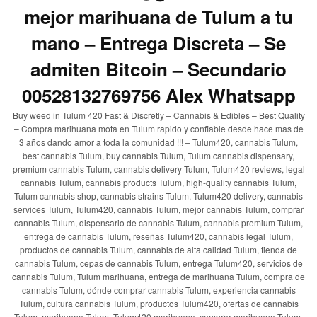
mejor marihuana de Tulum a tu
mano – Entrega Discreta – Se
admiten Bitcoin – Secundario
00528132769756 Alex Whatsapp
Buy weed in Tulum 420 Fast & Discretly – Cannabis & Edibles – Best Quality
– Compra marihuana mota en Tulum rapido y confiable desde hace mas de
3 años dando amor a toda la comunidad !!! – Tulum420, cannabis Tulum,
best cannabis Tulum, buy cannabis Tulum, Tulum cannabis dispensary,
premium cannabis Tulum, cannabis delivery Tulum, Tulum420 reviews, legal
cannabis Tulum, cannabis products Tulum, high-quality cannabis Tulum,
Tulum cannabis shop, cannabis strains Tulum, Tulum420 delivery, cannabis
services Tulum, Tulum420, cannabis Tulum, mejor cannabis Tulum, comprar
cannabis Tulum, dispensario de cannabis Tulum, cannabis premium Tulum,
entrega de cannabis Tulum, reseñas Tulum420, cannabis legal Tulum,
productos de cannabis Tulum, cannabis de alta calidad Tulum, tienda de
cannabis Tulum, cepas de cannabis Tulum, entrega Tulum420, servicios de
cannabis Tulum, Tulum marihuana, entrega de marihuana Tulum, compra de
cannabis Tulum, dónde comprar cannabis Tulum, experiencia cannabis
Tulum, cultura cannabis Tulum, productos Tulum420, ofertas de cannabis
Tulum, marihuana Tulum, Tulum420 marihuana, comprar marihuana Tulum,