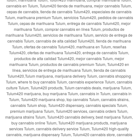
cannabis en Tulum, Tulum420 tienda de marihuana, mejor cannabis Tulum,
cepas de cannabis, tienda de cannabis Tulum420, especiales de cannabis
Tulum, marihuana premium Tulum, servicios Tulum420, pedidos de cannabis
Tulum, cepas de marihuana Tulum, entrega de cannabis Tulum420, mejor
marihuana Tulum, comprar cannabis en línea Tulum, productos de
marihuana Tulum420, servicios de marihuana Tulum, servicio de entrega de
cannabis Tulum, cannabis de alta calidad Tulum420, tienda de marihuana
Tulum, ofertas de cannabis Tulum420, marihuana en Tulum, reseñas
Tulum420, ofertas de marihuana Tulum420, entrega de cannabis Tulum,
productos de alta calidad Tulum420, mejor cannabis Tulum, mejor
marihuana Tulum, productos de cannabis premium Tulum, Tulum420 en
línea, servicios de entrega de marihuana Tulum, tienda de cannabis
Tulum420,Tulum marijuana, marijuana delivery Tulum, cannabis shopping
Tulum, where to buy cannabis Tulum, cannabis experience Tulum, cannabis
culture Tulum, Tulum420 products, Tulum cannabis deals, marijuana Tulum,
Tulum420 marijuana, buy marijuana Tulum, cannabis in Tulum, cannabis in
Tulum, Tulum420 marijuana shop, top cannabis Tulum, cannabis strains,
cannabis Tulum shop, Tulum420 dispensary, cannabis specials Tulum,
premium marijuana Tulum, Tulum420 services, cannabis orders Tulum,
marijuana strains Tulum, Tulum420 cannabis delivery, best marijuana Tulum,
buy cannabis online Tulum, Tulum420 marijuana products, marijuana
services Tulum, cannabis delivery service Tulum, Tulum420 high-quality
cannabis, marijuana dispensary Tulum, Tulum420 cannabis store, cannabis