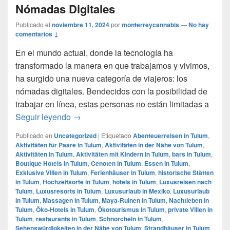
Nómadas Digitales
Publicado el
noviembre 11, 2024
por
monterreycannabis
—
No hay
comentarios ↓
En el mundo actual, donde la tecnología ha
transformado la manera en que trabajamos y vivimos,
ha surgido una nueva categoría de viajeros: los
nómadas digitales. Bendecidos con la posibilidad de
trabajar en línea, estas personas no están limitadas a
Tulum: el paraíso favorito de los Nómadas 
Seguir leyendo
→
Publicado en
Uncategorized
|
Etiquetado
Abenteuerreisen in Tulum
,
Aktivitäten für Paare in Tulum
,
Aktivitäten in der Nähe von Tulum
,
Aktivitäten in Tulum
,
Aktivitäten mit Kindern in Tulum
,
bars in Tulum
,
Boutique Hotels in Tulum
,
Cenoten in Tulum
,
Essen in Tulum
,
Exklusive Villen in Tulum
,
Ferienhäuser in Tulum
,
historische Stätten
in Tulum
,
Hochzeitsorte in Tulum
,
hotels in Tulum
,
Luxusreisen nach
Tulum
,
Luxusresorts in Tulum
,
Luxusurlaub in Mexiko
,
Luxusurlaub
in Tulum
,
Massagen in Tulum
,
Maya-Ruinen in Tulum
,
Nachtleben in
Tulum
,
Öko-Hotels in Tulum
,
Ökotourismus in Tulum
,
private Villen in
Tulum
,
restaurants in Tulum
,
Schnorcheln in Tulum
,
Sehenswürdigkeiten in der Nähe von Tulum
,
Strandhäuser in Tulum
,