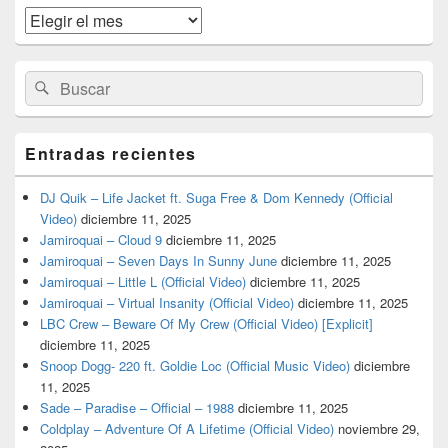
widget
Archivos
barra
lateral
primaria
Buscar
Buscar
por:
Entradas recientes
DJ Quik – Life Jacket ft. Suga Free & Dom Kennedy (Official
Video)
diciembre 11, 2025
Jamiroquai – Cloud 9
diciembre 11, 2025
Jamiroquai – Seven Days In Sunny June
diciembre 11, 2025
Jamiroquai – Little L (Official Video)
diciembre 11, 2025
Jamiroquai – Virtual Insanity (Official Video)
diciembre 11, 2025
LBC Crew – Beware Of My Crew (Official Video) [Explicit]
diciembre 11, 2025
Snoop Dogg- 220 ft. Goldie Loc (Official Music Video)
diciembre
11, 2025
Sade – Paradise – Official – 1988
diciembre 11, 2025
Coldplay – Adventure Of A Lifetime (Official Video)
noviembre 29,