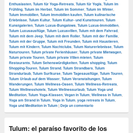
Enthusiasten
,
Tulum für Yoga-Retreats
,
Tulum für Yogis
,
Tulum im
Frühling
,
Tulum im Herbst
,
Tulum im Sommer
,
Tulum im Winter
,
Tulum Immobilien
,
Tulum Immobilien kaufen
,
Tulum kulinarische
Erlebnisse
,
Tulum Kultur
,
Tulum Kultur- und Kunsttouren
,
Tulum
Kunstgalerien
,
Tulum Luxus-Bungalows
,
Tulum Luxus-Immobilien
,
Tulum Luxusausflüge
,
Tulum Luxusvillen
,
Tulum mit dem Fahrrad
,
Tulum mit dem Jeep
,
Tulum mit dem Roller
,
Tulum mit der Familie
,
Tulum mit der Gruppe
,
Tulum mit Freunden
,
Tulum mit Haustieren
,
Tulum mit Kindern
,
Tulum Nachtclubs
,
Tulum Naturerlebnisse
,
Tulum
Naturtouren
,
Tulum private Ferienhäuser
,
Tulum private Mietwagen
,
Tulum private Touren
,
Tulum private Villen mieten
,
Tulum
Restaurants
,
Tulum Sehenswürdigkeiten
,
Tulum shopping
,
Tulum
Shopping-Touren
,
Tulum Strand
,
Tulum Strandbars
,
Tulum
Strandurlaub
,
Tulum Surfkurse
,
Tulum Tagesausflüge
,
Tulum Touren
,
Tulum Urlaub auf dem Wasser
,
Tulum Veranstaltungen
,
Tulum
Wanderungen
,
Tulum Wellness-Oasen
,
Tulum Wellness-Retreats
,
Tulum Wellnesshotels
,
Tulum Wellnessurlaub
,
Tulum Yoga und
Meditation
,
Tulum Yoga-Klassen
,
Vegan in Tulum
,
Wellness in Tulum
,
Yoga am Strand in Tulum
,
Yoga in Tulum
,
yoga retreats in Tulum
,
Yoga und Meditation in Tulum
|
Deja un comentario
Tulum: el paraíso favorito de los