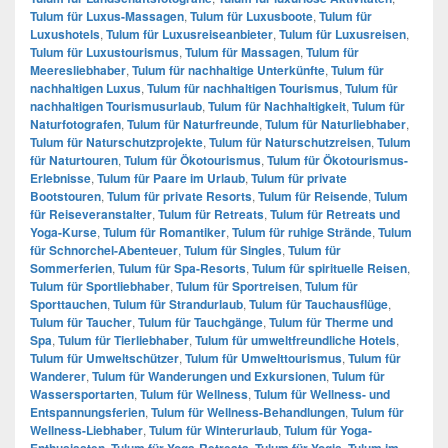
Tulum für Luxus-Massagen
,
Tulum für Luxusboote
,
Tulum für
Luxushotels
,
Tulum für Luxusreiseanbieter
,
Tulum für Luxusreisen
,
Tulum für Luxustourismus
,
Tulum für Massagen
,
Tulum für
Meeresliebhaber
,
Tulum für nachhaltige Unterkünfte
,
Tulum für
nachhaltigen Luxus
,
Tulum für nachhaltigen Tourismus
,
Tulum für
nachhaltigen Tourismusurlaub
,
Tulum für Nachhaltigkeit
,
Tulum für
Naturfotografen
,
Tulum für Naturfreunde
,
Tulum für Naturliebhaber
,
Tulum für Naturschutzprojekte
,
Tulum für Naturschutzreisen
,
Tulum
für Naturtouren
,
Tulum für Ökotourismus
,
Tulum für Ökotourismus-
Erlebnisse
,
Tulum für Paare im Urlaub
,
Tulum für private
Bootstouren
,
Tulum für private Resorts
,
Tulum für Reisende
,
Tulum
für Reiseveranstalter
,
Tulum für Retreats
,
Tulum für Retreats und
Yoga-Kurse
,
Tulum für Romantiker
,
Tulum für ruhige Strände
,
Tulum
für Schnorchel-Abenteuer
,
Tulum für Singles
,
Tulum für
Sommerferien
,
Tulum für Spa-Resorts
,
Tulum für spirituelle Reisen
,
Tulum für Sportliebhaber
,
Tulum für Sportreisen
,
Tulum für
Sporttauchen
,
Tulum für Strandurlaub
,
Tulum für Tauchausflüge
,
Tulum für Taucher
,
Tulum für Tauchgänge
,
Tulum für Therme und
Spa
,
Tulum für Tierliebhaber
,
Tulum für umweltfreundliche Hotels
,
Tulum für Umweltschützer
,
Tulum für Umwelttourismus
,
Tulum für
Wanderer
,
Tulum für Wanderungen und Exkursionen
,
Tulum für
Wassersportarten
,
Tulum für Wellness
,
Tulum für Wellness- und
Entspannungsferien
,
Tulum für Wellness-Behandlungen
,
Tulum für
Wellness-Liebhaber
,
Tulum für Winterurlaub
,
Tulum für Yoga-
Enthusiasten
,
Tulum für Yoga-Retreats
,
Tulum für Yogis
,
Tulum im