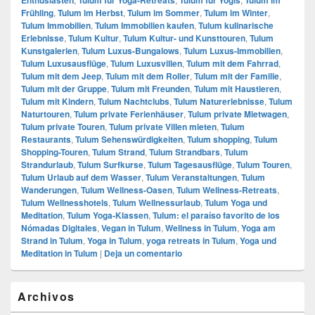
Frühling
,
Tulum im Herbst
,
Tulum im Sommer
,
Tulum im Winter
,
Tulum Immobilien
,
Tulum Immobilien kaufen
,
Tulum kulinarische
Erlebnisse
,
Tulum Kultur
,
Tulum Kultur- und Kunsttouren
,
Tulum
Kunstgalerien
,
Tulum Luxus-Bungalows
,
Tulum Luxus-Immobilien
,
Tulum Luxusausflüge
,
Tulum Luxusvillen
,
Tulum mit dem Fahrrad
,
Tulum mit dem Jeep
,
Tulum mit dem Roller
,
Tulum mit der Familie
,
Tulum mit der Gruppe
,
Tulum mit Freunden
,
Tulum mit Haustieren
,
Tulum mit Kindern
,
Tulum Nachtclubs
,
Tulum Naturerlebnisse
,
Tulum
Naturtouren
,
Tulum private Ferienhäuser
,
Tulum private Mietwagen
,
Tulum private Touren
,
Tulum private Villen mieten
,
Tulum
Restaurants
,
Tulum Sehenswürdigkeiten
,
Tulum shopping
,
Tulum
Shopping-Touren
,
Tulum Strand
,
Tulum Strandbars
,
Tulum
Strandurlaub
,
Tulum Surfkurse
,
Tulum Tagesausflüge
,
Tulum Touren
,
Tulum Urlaub auf dem Wasser
,
Tulum Veranstaltungen
,
Tulum
Wanderungen
,
Tulum Wellness-Oasen
,
Tulum Wellness-Retreats
,
Tulum Wellnesshotels
,
Tulum Wellnessurlaub
,
Tulum Yoga und
Meditation
,
Tulum Yoga-Klassen
,
Tulum: el paraíso favorito de los
Nómadas Digitales
,
Vegan in Tulum
,
Wellness in Tulum
,
Yoga am
Strand in Tulum
,
Yoga in Tulum
,
yoga retreats in Tulum
,
Yoga und
Meditation in Tulum
|
Deja un comentario
El
Archivos
área
de