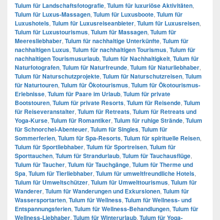
Tulum für Landschaftsfotografie
,
Tulum für luxuriöse Aktivitäten
,
Tulum für Luxus-Massagen
,
Tulum für Luxusboote
,
Tulum für
Luxushotels
,
Tulum für Luxusreiseanbieter
,
Tulum für Luxusreisen
,
Tulum für Luxustourismus
,
Tulum für Massagen
,
Tulum für
Meeresliebhaber
,
Tulum für nachhaltige Unterkünfte
,
Tulum für
nachhaltigen Luxus
,
Tulum für nachhaltigen Tourismus
,
Tulum für
nachhaltigen Tourismusurlaub
,
Tulum für Nachhaltigkeit
,
Tulum für
Naturfotografen
,
Tulum für Naturfreunde
,
Tulum für Naturliebhaber
,
Tulum für Naturschutzprojekte
,
Tulum für Naturschutzreisen
,
Tulum
für Naturtouren
,
Tulum für Ökotourismus
,
Tulum für Ökotourismus-
Erlebnisse
,
Tulum für Paare im Urlaub
,
Tulum für private
Bootstouren
,
Tulum für private Resorts
,
Tulum für Reisende
,
Tulum
für Reiseveranstalter
,
Tulum für Retreats
,
Tulum für Retreats und
Yoga-Kurse
,
Tulum für Romantiker
,
Tulum für ruhige Strände
,
Tulum
für Schnorchel-Abenteuer
,
Tulum für Singles
,
Tulum für
Sommerferien
,
Tulum für Spa-Resorts
,
Tulum für spirituelle Reisen
,
Tulum für Sportliebhaber
,
Tulum für Sportreisen
,
Tulum für
Sporttauchen
,
Tulum für Strandurlaub
,
Tulum für Tauchausflüge
,
Tulum für Taucher
,
Tulum für Tauchgänge
,
Tulum für Therme und
Spa
,
Tulum für Tierliebhaber
,
Tulum für umweltfreundliche Hotels
,
Tulum für Umweltschützer
,
Tulum für Umwelttourismus
,
Tulum für
Wanderer
,
Tulum für Wanderungen und Exkursionen
,
Tulum für
Wassersportarten
,
Tulum für Wellness
,
Tulum für Wellness- und
Entspannungsferien
,
Tulum für Wellness-Behandlungen
,
Tulum für
Wellness-Liebhaber
,
Tulum für Winterurlaub
,
Tulum für Yoga-