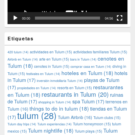
00:00
04:56
Etiquetas
actividades en Tulum
(15)
actividades familiares Tulum
(15)
420 tulum
(14)
cenotes en
arte en Tulum
(15)
Airbnb en Tulum
(14)
bars in Tulum
(14)
Tulum
(18)
cenotes in Tulum
(15)
diving in
comprar casa en Tulum
(14)
hoteles en Tulum
(18)
hotels
Tulum
(15)
festivales en Tulum
(14)
in Tulum
(17)
playas de Tulum
inversión inmobiliaria Tulum
(14)
restaurantes
(17)
resorts en Tulum
(15)
propiedades en Tulum
(14)
restaurants in Tulum
(20)
en Tulum
(18)
ruinas
de Tulum
(17)
spa Tulum
(17)
terrenos en
shopping in Tulum
(14)
things to do in tulum
(18)
tiendas en Tulum
Tulum
(16)
tulum
(28)
(17)
Tulum Airbnb
(16)
Tulum clubs
(15)
Tulum honeymoon
(15)
tulum
Tulum day trips
(14)
Tulum experiencias
(14)
Tulum nightlife
(18)
Tulum
mexico
(15)
Tulum playa
(15)