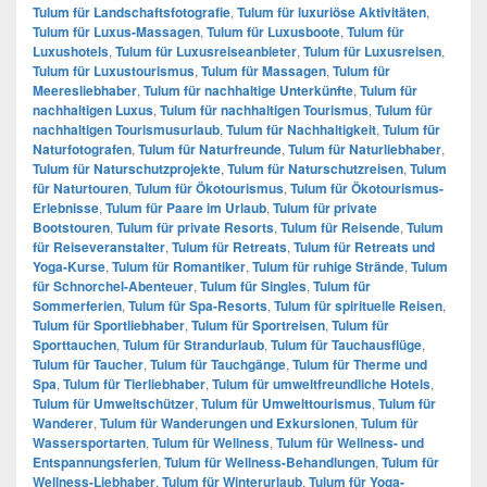
Tulum für Landschaftsfotografie
,
Tulum für luxuriöse Aktivitäten
,
Tulum für Luxus-Massagen
,
Tulum für Luxusboote
,
Tulum für
Luxushotels
,
Tulum für Luxusreiseanbieter
,
Tulum für Luxusreisen
,
Tulum für Luxustourismus
,
Tulum für Massagen
,
Tulum für
Meeresliebhaber
,
Tulum für nachhaltige Unterkünfte
,
Tulum für
nachhaltigen Luxus
,
Tulum für nachhaltigen Tourismus
,
Tulum für
nachhaltigen Tourismusurlaub
,
Tulum für Nachhaltigkeit
,
Tulum für
Naturfotografen
,
Tulum für Naturfreunde
,
Tulum für Naturliebhaber
,
Tulum für Naturschutzprojekte
,
Tulum für Naturschutzreisen
,
Tulum
für Naturtouren
,
Tulum für Ökotourismus
,
Tulum für Ökotourismus-
Erlebnisse
,
Tulum für Paare im Urlaub
,
Tulum für private
Bootstouren
,
Tulum für private Resorts
,
Tulum für Reisende
,
Tulum
für Reiseveranstalter
,
Tulum für Retreats
,
Tulum für Retreats und
Yoga-Kurse
,
Tulum für Romantiker
,
Tulum für ruhige Strände
,
Tulum
für Schnorchel-Abenteuer
,
Tulum für Singles
,
Tulum für
Sommerferien
,
Tulum für Spa-Resorts
,
Tulum für spirituelle Reisen
,
Tulum für Sportliebhaber
,
Tulum für Sportreisen
,
Tulum für
Sporttauchen
,
Tulum für Strandurlaub
,
Tulum für Tauchausflüge
,
Tulum für Taucher
,
Tulum für Tauchgänge
,
Tulum für Therme und
Spa
,
Tulum für Tierliebhaber
,
Tulum für umweltfreundliche Hotels
,
Tulum für Umweltschützer
,
Tulum für Umwelttourismus
,
Tulum für
Wanderer
,
Tulum für Wanderungen und Exkursionen
,
Tulum für
Wassersportarten
,
Tulum für Wellness
,
Tulum für Wellness- und
Entspannungsferien
,
Tulum für Wellness-Behandlungen
,
Tulum für
Wellness-Liebhaber
,
Tulum für Winterurlaub
,
Tulum für Yoga-