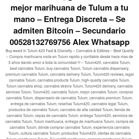
mejor marihuana de Tulum a tu
mano – Entrega Discreta – Se
admiten Bitcoin – Secundario
00528132769756 Alex Whatsapp
Buy weed in Tulum 420 Fast & Discretly – Cannabis & Edibles – Best Quality
– Compra marihuana mota en Tulum rapido y confiable desde hace mas de
3 años dando amor a toda la comunidad !!! – Tulum420, cannabis Tulum,
best cannabis Tulum, buy cannabis Tulum, Tulum cannabis dispensary,
premium cannabis Tulum, cannabis delivery Tulum, Tulum420 reviews, legal
cannabis Tulum, cannabis products Tulum, high-quality cannabis Tulum,
Tulum cannabis shop, cannabis strains Tulum, Tulum420 delivery, cannabis
services Tulum, Tulum420, cannabis Tulum, mejor cannabis Tulum, comprar
cannabis Tulum, dispensario de cannabis Tulum, cannabis premium Tulum,
entrega de cannabis Tulum, reseñas Tulum420, cannabis legal Tulum,
productos de cannabis Tulum, cannabis de alta calidad Tulum, tienda de
cannabis Tulum, cepas de cannabis Tulum, entrega Tulum420, servicios de
cannabis Tulum, Tulum marihuana, entrega de marihuana Tulum, compra de
cannabis Tulum, dónde comprar cannabis Tulum, experiencia cannabis
Tulum, cultura cannabis Tulum, productos Tulum420, ofertas de cannabis
Tulum, marihuana Tulum, Tulum420 marihuana, comprar marihuana Tulum,