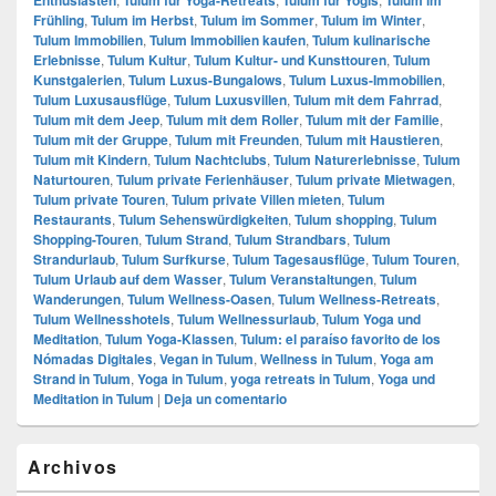
Frühling
,
Tulum im Herbst
,
Tulum im Sommer
,
Tulum im Winter
,
Tulum Immobilien
,
Tulum Immobilien kaufen
,
Tulum kulinarische
Erlebnisse
,
Tulum Kultur
,
Tulum Kultur- und Kunsttouren
,
Tulum
Kunstgalerien
,
Tulum Luxus-Bungalows
,
Tulum Luxus-Immobilien
,
Tulum Luxusausflüge
,
Tulum Luxusvillen
,
Tulum mit dem Fahrrad
,
Tulum mit dem Jeep
,
Tulum mit dem Roller
,
Tulum mit der Familie
,
Tulum mit der Gruppe
,
Tulum mit Freunden
,
Tulum mit Haustieren
,
Tulum mit Kindern
,
Tulum Nachtclubs
,
Tulum Naturerlebnisse
,
Tulum
Naturtouren
,
Tulum private Ferienhäuser
,
Tulum private Mietwagen
,
Tulum private Touren
,
Tulum private Villen mieten
,
Tulum
Restaurants
,
Tulum Sehenswürdigkeiten
,
Tulum shopping
,
Tulum
Shopping-Touren
,
Tulum Strand
,
Tulum Strandbars
,
Tulum
Strandurlaub
,
Tulum Surfkurse
,
Tulum Tagesausflüge
,
Tulum Touren
,
Tulum Urlaub auf dem Wasser
,
Tulum Veranstaltungen
,
Tulum
Wanderungen
,
Tulum Wellness-Oasen
,
Tulum Wellness-Retreats
,
Tulum Wellnesshotels
,
Tulum Wellnessurlaub
,
Tulum Yoga und
Meditation
,
Tulum Yoga-Klassen
,
Tulum: el paraíso favorito de los
Nómadas Digitales
,
Vegan in Tulum
,
Wellness in Tulum
,
Yoga am
Strand in Tulum
,
Yoga in Tulum
,
yoga retreats in Tulum
,
Yoga und
Meditation in Tulum
|
Deja un comentario
El
Archivos
área
de