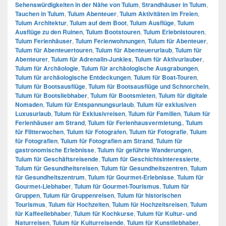
Sehenswürdigkeiten in der Nähe von Tulum
,
Strandhäuser in Tulum
,
Tauchen in Tulum
,
Tulum Abenteuer
,
Tulum Aktivitäten im Freien
,
Tulum Architektur
,
Tulum auf dem Boot
,
Tulum Ausflüge
,
Tulum
Ausflüge zu den Ruinen
,
Tulum Bootstouren
,
Tulum Erlebnistouren
,
Tulum Ferienhäuser
,
Tulum Ferienwohnungen
,
Tulum für Abenteuer
,
Tulum für Abenteuertouren
,
Tulum für Abenteuerurlaub
,
Tulum für
Abenteurer
,
Tulum für Adrenalin-Junkies
,
Tulum für Aktivurlauber
,
Tulum für Archäologie
,
Tulum für archäologische Ausgrabungen
,
Tulum für archäologische Entdeckungen
,
Tulum für Boat-Touren
,
Tulum für Bootsausflüge
,
Tulum für Bootsausflüge und Schnorcheln
,
Tulum für Bootsliebhaber
,
Tulum für Bootsmieten
,
Tulum für digitale
Nomaden
,
Tulum für Entspannungsurlaub
,
Tulum für exklusiven
Luxusurlaub
,
Tulum für Exklusivreisen
,
Tulum für Familien
,
Tulum für
Ferienhäuser am Strand
,
Tulum für Ferienhausvermietung.
,
Tulum
für Flitterwochen
,
Tulum für Fotografen
,
Tulum für Fotografie
,
Tulum
für Fotografien
,
Tulum für Fotografien am Strand
,
Tulum für
gastronomische Erlebnisse
,
Tulum für geführte Wanderungen
,
Tulum für Geschäftsreisende
,
Tulum für Geschichtsinteressierte
,
Tulum für Gesundheitsreisen
,
Tulum für Gesundheitszentren
,
Tulum
für Gesundheitszentrum
,
Tulum für Gourmet-Erlebnisse
,
Tulum für
Gourmet-Liebhaber
,
Tulum für Gourmet-Tourismus
,
Tulum für
Gruppen
,
Tulum für Gruppenreisen
,
Tulum für historischen
Tourismus
,
Tulum für Hochzeiten
,
Tulum für Hochzeitsreisen
,
Tulum
für Kaffeeliebhaber
,
Tulum für Kochkurse
,
Tulum für Kultur- und
Naturreisen
,
Tulum für Kulturreisende
,
Tulum für Kunstliebhaber
,