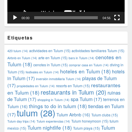
00:00
04:56
Etiquetas
actividades en Tulum
(15)
actividades familiares Tulum
(15)
420 tulum
(14)
cenotes en
arte en Tulum
(15)
Airbnb en Tulum
(14)
bars in Tulum
(14)
Tulum
(18)
cenotes in Tulum
(15)
diving in
comprar casa en Tulum
(14)
hoteles en Tulum
(18)
hotels
Tulum
(15)
festivales en Tulum
(14)
in Tulum
(17)
playas de Tulum
inversión inmobiliaria Tulum
(14)
restaurantes
(17)
resorts en Tulum
(15)
propiedades en Tulum
(14)
restaurants in Tulum
(20)
en Tulum
(18)
ruinas
de Tulum
(17)
spa Tulum
(17)
terrenos en
shopping in Tulum
(14)
things to do in tulum
(18)
tiendas en Tulum
Tulum
(16)
tulum
(28)
(17)
Tulum Airbnb
(16)
Tulum clubs
(15)
Tulum honeymoon
(15)
tulum
Tulum day trips
(14)
Tulum experiencias
(14)
Tulum nightlife
(18)
Tulum
mexico
(15)
Tulum playa
(15)