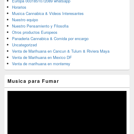
Europa 0031851072089 whatsapp
Horarios
Musica Cannabica & Videos Interesantes
Nuestro equipo
Nuestro Pensamiento y Filosofia
Otros productos Europeos
Panaderia Cannabica & Comida por encargo
Uncategorized
Venta de Marihuana en Cancun & Tulum & Riviera Maya
Venta de Marihuana en Mexico DF
Venta de marihuana en monterrey
Musica para Fumar
Reproductor
de
vídeo