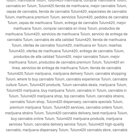
cannabis en Tulum, Tulum420 tienda de marihuana, mejor cannabis Tulum,
cepas de cannabis, tienda de cannabis Tulum420, especiales de cannabis
Tulum, marihuana premium Tulum, servicios Tulum420, pedidos de cannabis
Tulum, cepas de marihuana Tulum, entrega de cannabis Tulum420, mejor
marihuana Tulum, comprar cannabis en línea Tulum, productos de
marihuana Tulum420, servicios de marihuana Tulum, servicio de entrega de
cannabis Tulum, cannabis de alta calidad Tulum420, tienda de marihuana
Tulum, ofertas de cannabis Tulum420, marihuana en Tulum, reseñas
Tulum420, ofertas de marihuana Tulum420, entrega de cannabis Tulum,
productos de alta calidad Tulum420, mejor cannabis Tulum, mejor
marihuana Tulum, productos de cannabis premium Tulum, Tulum420 en
línea, servicios de entrega de marihuana Tulum, tienda de cannabis
Tulum420,Tulum marijuana, marijuana delivery Tulum, cannabis shopping
Tulum, where to buy cannabis Tulum, cannabis experience Tulum, cannabis
culture Tulum, Tulum420 products, Tulum cannabis deals, marijuana Tulum,
Tulum420 marijuana, buy marijuana Tulum, cannabis in Tulum, cannabis in
Tulum, Tulum420 marijuana shop, top cannabis Tulum, cannabis strains,
cannabis Tulum shop, Tulum420 dispensary, cannabis specials Tulum,
premium marijuana Tulum, Tulum420 services, cannabis orders Tulum,
marijuana strains Tulum, Tulum420 cannabis delivery, best marijuana Tulum,
buy cannabis online Tulum, Tulum420 marijuana products, marijuana
services Tulum, cannabis delivery service Tulum, Tulum420 high-quality
cannabis, marijuana dispensary Tulum, Tulum420 cannabis store, cannabis