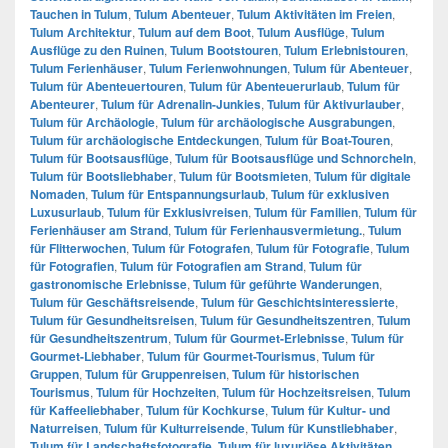
Tauchen in Tulum
,
Tulum Abenteuer
,
Tulum Aktivitäten im Freien
,
Tulum Architektur
,
Tulum auf dem Boot
,
Tulum Ausflüge
,
Tulum
Ausflüge zu den Ruinen
,
Tulum Bootstouren
,
Tulum Erlebnistouren
,
Tulum Ferienhäuser
,
Tulum Ferienwohnungen
,
Tulum für Abenteuer
,
Tulum für Abenteuertouren
,
Tulum für Abenteuerurlaub
,
Tulum für
Abenteurer
,
Tulum für Adrenalin-Junkies
,
Tulum für Aktivurlauber
,
Tulum für Archäologie
,
Tulum für archäologische Ausgrabungen
,
Tulum für archäologische Entdeckungen
,
Tulum für Boat-Touren
,
Tulum für Bootsausflüge
,
Tulum für Bootsausflüge und Schnorcheln
,
Tulum für Bootsliebhaber
,
Tulum für Bootsmieten
,
Tulum für digitale
Nomaden
,
Tulum für Entspannungsurlaub
,
Tulum für exklusiven
Luxusurlaub
,
Tulum für Exklusivreisen
,
Tulum für Familien
,
Tulum für
Ferienhäuser am Strand
,
Tulum für Ferienhausvermietung.
,
Tulum
für Flitterwochen
,
Tulum für Fotografen
,
Tulum für Fotografie
,
Tulum
für Fotografien
,
Tulum für Fotografien am Strand
,
Tulum für
gastronomische Erlebnisse
,
Tulum für geführte Wanderungen
,
Tulum für Geschäftsreisende
,
Tulum für Geschichtsinteressierte
,
Tulum für Gesundheitsreisen
,
Tulum für Gesundheitszentren
,
Tulum
für Gesundheitszentrum
,
Tulum für Gourmet-Erlebnisse
,
Tulum für
Gourmet-Liebhaber
,
Tulum für Gourmet-Tourismus
,
Tulum für
Gruppen
,
Tulum für Gruppenreisen
,
Tulum für historischen
Tourismus
,
Tulum für Hochzeiten
,
Tulum für Hochzeitsreisen
,
Tulum
für Kaffeeliebhaber
,
Tulum für Kochkurse
,
Tulum für Kultur- und
Naturreisen
,
Tulum für Kulturreisende
,
Tulum für Kunstliebhaber
,
Tulum für Landschaftsfotografie
,
Tulum für luxuriöse Aktivitäten
,