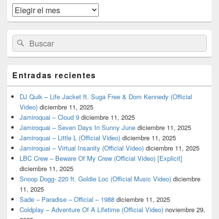
widget
Archivos
barra
lateral
primaria
Buscar
Buscar
por:
Entradas recientes
DJ Quik – Life Jacket ft. Suga Free & Dom Kennedy (Official
Video)
diciembre 11, 2025
Jamiroquai – Cloud 9
diciembre 11, 2025
Jamiroquai – Seven Days In Sunny June
diciembre 11, 2025
Jamiroquai – Little L (Official Video)
diciembre 11, 2025
Jamiroquai – Virtual Insanity (Official Video)
diciembre 11, 2025
LBC Crew – Beware Of My Crew (Official Video) [Explicit]
diciembre 11, 2025
Snoop Dogg- 220 ft. Goldie Loc (Official Music Video)
diciembre
11, 2025
Sade – Paradise – Official – 1988
diciembre 11, 2025
Coldplay – Adventure Of A Lifetime (Official Video)
noviembre 29,