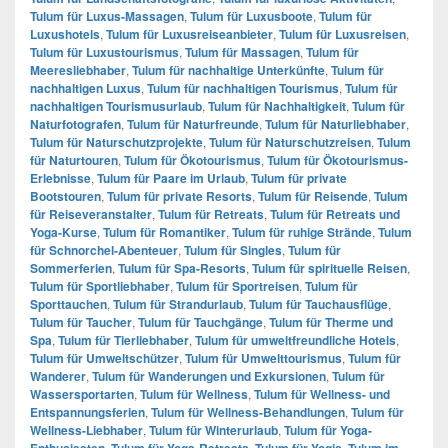
Tulum für Luxus-Massagen
,
Tulum für Luxusboote
,
Tulum für
Luxushotels
,
Tulum für Luxusreiseanbieter
,
Tulum für Luxusreisen
,
Tulum für Luxustourismus
,
Tulum für Massagen
,
Tulum für
Meeresliebhaber
,
Tulum für nachhaltige Unterkünfte
,
Tulum für
nachhaltigen Luxus
,
Tulum für nachhaltigen Tourismus
,
Tulum für
nachhaltigen Tourismusurlaub
,
Tulum für Nachhaltigkeit
,
Tulum für
Naturfotografen
,
Tulum für Naturfreunde
,
Tulum für Naturliebhaber
,
Tulum für Naturschutzprojekte
,
Tulum für Naturschutzreisen
,
Tulum
für Naturtouren
,
Tulum für Ökotourismus
,
Tulum für Ökotourismus-
Erlebnisse
,
Tulum für Paare im Urlaub
,
Tulum für private
Bootstouren
,
Tulum für private Resorts
,
Tulum für Reisende
,
Tulum
für Reiseveranstalter
,
Tulum für Retreats
,
Tulum für Retreats und
Yoga-Kurse
,
Tulum für Romantiker
,
Tulum für ruhige Strände
,
Tulum
für Schnorchel-Abenteuer
,
Tulum für Singles
,
Tulum für
Sommerferien
,
Tulum für Spa-Resorts
,
Tulum für spirituelle Reisen
,
Tulum für Sportliebhaber
,
Tulum für Sportreisen
,
Tulum für
Sporttauchen
,
Tulum für Strandurlaub
,
Tulum für Tauchausflüge
,
Tulum für Taucher
,
Tulum für Tauchgänge
,
Tulum für Therme und
Spa
,
Tulum für Tierliebhaber
,
Tulum für umweltfreundliche Hotels
,
Tulum für Umweltschützer
,
Tulum für Umwelttourismus
,
Tulum für
Wanderer
,
Tulum für Wanderungen und Exkursionen
,
Tulum für
Wassersportarten
,
Tulum für Wellness
,
Tulum für Wellness- und
Entspannungsferien
,
Tulum für Wellness-Behandlungen
,
Tulum für
Wellness-Liebhaber
,
Tulum für Winterurlaub
,
Tulum für Yoga-
Enthusiasten
,
Tulum für Yoga-Retreats
,
Tulum für Yogis
,
Tulum im