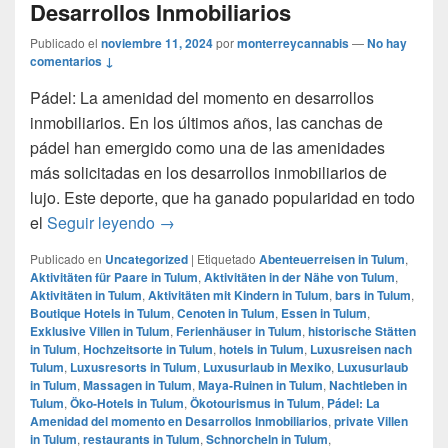
Desarrollos Inmobiliarios
Publicado el
noviembre 11, 2024
por
monterreycannabis
—
No hay
comentarios ↓
Pádel: La amenidad del momento en desarrollos
inmobiliarios. En los últimos años, las canchas de
pádel han emergido como una de las amenidades
más solicitadas en los desarrollos inmobiliarios de
lujo. Este deporte, que ha ganado popularidad en todo
Pádel: La Amenidad del momento en Desa
el
Seguir leyendo
→
Publicado en
Uncategorized
|
Etiquetado
Abenteuerreisen in Tulum
,
Aktivitäten für Paare in Tulum
,
Aktivitäten in der Nähe von Tulum
,
Aktivitäten in Tulum
,
Aktivitäten mit Kindern in Tulum
,
bars in Tulum
,
Boutique Hotels in Tulum
,
Cenoten in Tulum
,
Essen in Tulum
,
Exklusive Villen in Tulum
,
Ferienhäuser in Tulum
,
historische Stätten
in Tulum
,
Hochzeitsorte in Tulum
,
hotels in Tulum
,
Luxusreisen nach
Tulum
,
Luxusresorts in Tulum
,
Luxusurlaub in Mexiko
,
Luxusurlaub
in Tulum
,
Massagen in Tulum
,
Maya-Ruinen in Tulum
,
Nachtleben in
Tulum
,
Öko-Hotels in Tulum
,
Ökotourismus in Tulum
,
Pádel: La
Amenidad del momento en Desarrollos Inmobiliarios
,
private Villen
in Tulum
,
restaurants in Tulum
,
Schnorcheln in Tulum
,