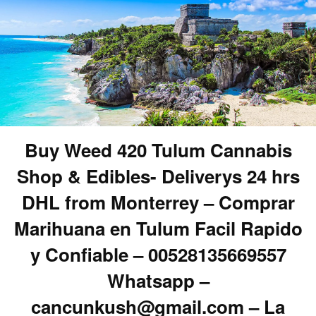
Buy Weed 420 Tulum Cannabis
Shop & Edibles- Deliverys 24 hrs
DHL from Monterrey – Comprar
Marihuana en Tulum Facil Rapido
y Confiable – 00528135669557
Whatsapp –
cancunkush@gmail.com – La