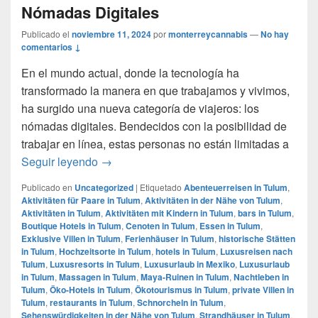
Nómadas Digitales
Publicado el
noviembre 11, 2024
por
monterreycannabis
—
No hay
comentarios ↓
En el mundo actual, donde la tecnología ha
transformado la manera en que trabajamos y vivimos,
ha surgido una nueva categoría de viajeros: los
nómadas digitales. Bendecidos con la posibilidad de
trabajar en línea, estas personas no están limitadas a
Tulum: el paraíso favorito de los Nómadas 
Seguir leyendo
→
Publicado en
Uncategorized
|
Etiquetado
Abenteuerreisen in Tulum
,
Aktivitäten für Paare in Tulum
,
Aktivitäten in der Nähe von Tulum
,
Aktivitäten in Tulum
,
Aktivitäten mit Kindern in Tulum
,
bars in Tulum
,
Boutique Hotels in Tulum
,
Cenoten in Tulum
,
Essen in Tulum
,
Exklusive Villen in Tulum
,
Ferienhäuser in Tulum
,
historische Stätten
in Tulum
,
Hochzeitsorte in Tulum
,
hotels in Tulum
,
Luxusreisen nach
Tulum
,
Luxusresorts in Tulum
,
Luxusurlaub in Mexiko
,
Luxusurlaub
in Tulum
,
Massagen in Tulum
,
Maya-Ruinen in Tulum
,
Nachtleben in
Tulum
,
Öko-Hotels in Tulum
,
Ökotourismus in Tulum
,
private Villen in
Tulum
,
restaurants in Tulum
,
Schnorcheln in Tulum
,
Sehenswürdigkeiten in der Nähe von Tulum
,
Strandhäuser in Tulum
,