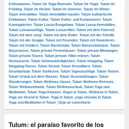
Enthusiasten
,
Tulum für Yoga-Retreats
,
Tulum für Yogis
,
Tulum im
Frühling
,
Tulum im Herbst
,
Tulum im Sommer
,
Tulum im Winter
,
Tulum Immobilien
,
Tulum Immobilien kaufen
,
Tulum kulinarische
Erlebnisse
,
Tulum Kultur
,
Tulum Kultur- und Kunsttouren
,
Tulum
Kunstgalerien
,
Tulum Luxus-Bungalows
,
Tulum Luxus-Immobilien
,
Tulum Luxusausflüge
,
Tulum Luxusvillen
,
Tulum mit dem Fahrrad
,
Tulum mit dem Jeep
,
Tulum mit dem Roller
,
Tulum mit der Familie
,
Tulum mit der Gruppe
,
Tulum mit Freunden
,
Tulum mit Haustieren
,
Tulum mit Kindern
,
Tulum Nachtclubs
,
Tulum Naturerlebnisse
,
Tulum
Naturtouren
,
Tulum private Ferienhäuser
,
Tulum private Mietwagen
,
Tulum private Touren
,
Tulum private Villen mieten
,
Tulum
Restaurants
,
Tulum Sehenswürdigkeiten
,
Tulum shopping
,
Tulum
Shopping-Touren
,
Tulum Strand
,
Tulum Strandbars
,
Tulum
Strandurlaub
,
Tulum Surfkurse
,
Tulum Tagesausflüge
,
Tulum Touren
,
Tulum Urlaub auf dem Wasser
,
Tulum Veranstaltungen
,
Tulum
Wanderungen
,
Tulum Wellness-Oasen
,
Tulum Wellness-Retreats
,
Tulum Wellnesshotels
,
Tulum Wellnessurlaub
,
Tulum Yoga und
Meditation
,
Tulum Yoga-Klassen
,
Vegan in Tulum
,
Wellness in Tulum
,
Yoga am Strand in Tulum
,
Yoga in Tulum
,
yoga retreats in Tulum
,
Yoga und Meditation in Tulum
|
Deja un comentario
Tulum: el paraíso favorito de los