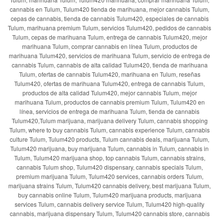
cannabis en Tulum, Tulum420 tienda de marihuana, mejor cannabis Tulum,
cepas de cannabis, tienda de cannabis Tulum420, especiales de cannabis
Tulum, marihuana premium Tulum, servicios Tulum420, pedidos de cannabis
Tulum, cepas de marihuana Tulum, entrega de cannabis Tulum420, mejor
marihuana Tulum, comprar cannabis en línea Tulum, productos de
marihuana Tulum420, servicios de marihuana Tulum, servicio de entrega de
cannabis Tulum, cannabis de alta calidad Tulum420, tienda de marihuana
Tulum, ofertas de cannabis Tulum420, marihuana en Tulum, reseñas
Tulum420, ofertas de marihuana Tulum420, entrega de cannabis Tulum,
productos de alta calidad Tulum420, mejor cannabis Tulum, mejor
marihuana Tulum, productos de cannabis premium Tulum, Tulum420 en
línea, servicios de entrega de marihuana Tulum, tienda de cannabis
Tulum420,Tulum marijuana, marijuana delivery Tulum, cannabis shopping
Tulum, where to buy cannabis Tulum, cannabis experience Tulum, cannabis
culture Tulum, Tulum420 products, Tulum cannabis deals, marijuana Tulum,
Tulum420 marijuana, buy marijuana Tulum, cannabis in Tulum, cannabis in
Tulum, Tulum420 marijuana shop, top cannabis Tulum, cannabis strains,
cannabis Tulum shop, Tulum420 dispensary, cannabis specials Tulum,
premium marijuana Tulum, Tulum420 services, cannabis orders Tulum,
marijuana strains Tulum, Tulum420 cannabis delivery, best marijuana Tulum,
buy cannabis online Tulum, Tulum420 marijuana products, marijuana
services Tulum, cannabis delivery service Tulum, Tulum420 high-quality
cannabis, marijuana dispensary Tulum, Tulum420 cannabis store, cannabis