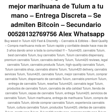
mejor marihuana de Tulum a tu
mano – Entrega Discreta – Se
admiten Bitcoin – Secundario
00528132769756 Alex Whatsapp
Buy weed in Tulum 420 Fast & Discretly – Cannabis & Edibles – Best Quality
– Compra marihuana mota en Tulum rapido y confiable desde hace mas de
3 años dando amor a toda la comunidad !!! – Tulum420, cannabis Tulum,
best cannabis Tulum, buy cannabis Tulum, Tulum cannabis dispensary,
premium cannabis Tulum, cannabis delivery Tulum, Tulum420 reviews, legal
cannabis Tulum, cannabis products Tulum, high-quality cannabis Tulum,
Tulum cannabis shop, cannabis strains Tulum, Tulum420 delivery, cannabis
services Tulum, Tulum420, cannabis Tulum, mejor cannabis Tulum, comprar
cannabis Tulum, dispensario de cannabis Tulum, cannabis premium Tulum,
entrega de cannabis Tulum, reseñas Tulum420, cannabis legal Tulum,
productos de cannabis Tulum, cannabis de alta calidad Tulum, tienda de
cannabis Tulum, cepas de cannabis Tulum, entrega Tulum420, servicios de
cannabis Tulum, Tulum marihuana, entrega de marihuana Tulum, compra de
cannabis Tulum, dónde comprar cannabis Tulum, experiencia cannabis
Tulum, cultura cannabis Tulum, productos Tulum420, ofertas de cannabis
Tulum, marihuana Tulum, Tulum420 marihuana, comprar marihuana Tulum,