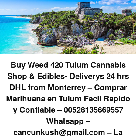
Buy Weed 420 Tulum Cannabis
Shop & Edibles- Deliverys 24 hrs
DHL from Monterrey – Comprar
Marihuana en Tulum Facil Rapido
y Confiable – 00528135669557
Whatsapp –
cancunkush@gmail.com – La