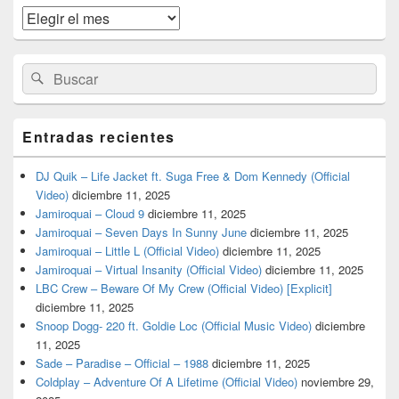
widget
Archivos
barra
lateral
primaria
Buscar
Buscar
por:
Entradas recientes
DJ Quik – Life Jacket ft. Suga Free & Dom Kennedy (Official
Video)
diciembre 11, 2025
Jamiroquai – Cloud 9
diciembre 11, 2025
Jamiroquai – Seven Days In Sunny June
diciembre 11, 2025
Jamiroquai – Little L (Official Video)
diciembre 11, 2025
Jamiroquai – Virtual Insanity (Official Video)
diciembre 11, 2025
LBC Crew – Beware Of My Crew (Official Video) [Explicit]
diciembre 11, 2025
Snoop Dogg- 220 ft. Goldie Loc (Official Music Video)
diciembre
11, 2025
Sade – Paradise – Official – 1988
diciembre 11, 2025
Coldplay – Adventure Of A Lifetime (Official Video)
noviembre 29,