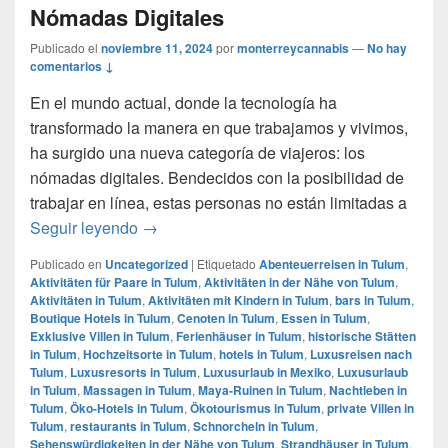
Nómadas Digitales
Publicado el
noviembre 11, 2024
por
monterreycannabis
—
No hay
comentarios ↓
En el mundo actual, donde la tecnología ha
transformado la manera en que trabajamos y vivimos,
ha surgido una nueva categoría de viajeros: los
nómadas digitales. Bendecidos con la posibilidad de
trabajar en línea, estas personas no están limitadas a
Tulum: el paraíso favorito de los Nómadas 
Seguir leyendo
→
Publicado en
Uncategorized
|
Etiquetado
Abenteuerreisen in Tulum
,
Aktivitäten für Paare in Tulum
,
Aktivitäten in der Nähe von Tulum
,
Aktivitäten in Tulum
,
Aktivitäten mit Kindern in Tulum
,
bars in Tulum
,
Boutique Hotels in Tulum
,
Cenoten in Tulum
,
Essen in Tulum
,
Exklusive Villen in Tulum
,
Ferienhäuser in Tulum
,
historische Stätten
in Tulum
,
Hochzeitsorte in Tulum
,
hotels in Tulum
,
Luxusreisen nach
Tulum
,
Luxusresorts in Tulum
,
Luxusurlaub in Mexiko
,
Luxusurlaub
in Tulum
,
Massagen in Tulum
,
Maya-Ruinen in Tulum
,
Nachtleben in
Tulum
,
Öko-Hotels in Tulum
,
Ökotourismus in Tulum
,
private Villen in
Tulum
,
restaurants in Tulum
,
Schnorcheln in Tulum
,
Sehenswürdigkeiten in der Nähe von Tulum
,
Strandhäuser in Tulum
,