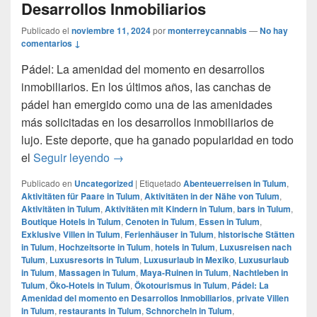
Desarrollos Inmobiliarios
Publicado el
noviembre 11, 2024
por
monterreycannabis
—
No hay
comentarios ↓
Pádel: La amenidad del momento en desarrollos
inmobiliarios. En los últimos años, las canchas de
pádel han emergido como una de las amenidades
más solicitadas en los desarrollos inmobiliarios de
lujo. Este deporte, que ha ganado popularidad en todo
Pádel: La Amenidad del momento en Desa
el
Seguir leyendo
→
Publicado en
Uncategorized
|
Etiquetado
Abenteuerreisen in Tulum
,
Aktivitäten für Paare in Tulum
,
Aktivitäten in der Nähe von Tulum
,
Aktivitäten in Tulum
,
Aktivitäten mit Kindern in Tulum
,
bars in Tulum
,
Boutique Hotels in Tulum
,
Cenoten in Tulum
,
Essen in Tulum
,
Exklusive Villen in Tulum
,
Ferienhäuser in Tulum
,
historische Stätten
in Tulum
,
Hochzeitsorte in Tulum
,
hotels in Tulum
,
Luxusreisen nach
Tulum
,
Luxusresorts in Tulum
,
Luxusurlaub in Mexiko
,
Luxusurlaub
in Tulum
,
Massagen in Tulum
,
Maya-Ruinen in Tulum
,
Nachtleben in
Tulum
,
Öko-Hotels in Tulum
,
Ökotourismus in Tulum
,
Pádel: La
Amenidad del momento en Desarrollos Inmobiliarios
,
private Villen
in Tulum
,
restaurants in Tulum
,
Schnorcheln in Tulum
,