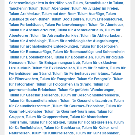
Sehenswürdigkeiten in der Nähe von Tulum
,
Strandhäuser in Tulum
,
Tauchen in Tulum
,
Tulum Abenteuer
,
Tulum Aktivitäten im Freien
,
Tulum Architektur
,
Tulum auf dem Boot
,
Tulum Ausflüge
,
Tulum
Ausflüge zu den Ruinen
,
Tulum Bootstouren
,
Tulum Erlebnistouren
,
Tulum Ferienhäuser
,
Tulum Ferienwohnungen
,
Tulum für Abenteuer
,
Tulum für Abenteuertouren
,
Tulum für Abenteuerurlaub
,
Tulum für
Abenteurer
,
Tulum für Adrenalin-Junkies
,
Tulum für Aktivurlauber
,
Tulum für Archäologie
,
Tulum für archäologische Ausgrabungen
,
Tulum für archäologische Entdeckungen
,
Tulum für Boat-Touren
,
Tulum für Bootsausflüge
,
Tulum für Bootsausflüge und Schnorcheln
,
Tulum für Bootsliebhaber
,
Tulum für Bootsmieten
,
Tulum für digitale
Nomaden
,
Tulum für Entspannungsurlaub
,
Tulum für exklusiven
Luxusurlaub
,
Tulum für Exklusivreisen
,
Tulum für Familien
,
Tulum für
Ferienhäuser am Strand
,
Tulum für Ferienhausvermietung.
,
Tulum
für Flitterwochen
,
Tulum für Fotografen
,
Tulum für Fotografie
,
Tulum
für Fotografien
,
Tulum für Fotografien am Strand
,
Tulum für
gastronomische Erlebnisse
,
Tulum für geführte Wanderungen
,
Tulum für Geschäftsreisende
,
Tulum für Geschichtsinteressierte
,
Tulum für Gesundheitsreisen
,
Tulum für Gesundheitszentren
,
Tulum
für Gesundheitszentrum
,
Tulum für Gourmet-Erlebnisse
,
Tulum für
Gourmet-Liebhaber
,
Tulum für Gourmet-Tourismus
,
Tulum für
Gruppen
,
Tulum für Gruppenreisen
,
Tulum für historischen
Tourismus
,
Tulum für Hochzeiten
,
Tulum für Hochzeitsreisen
,
Tulum
für Kaffeeliebhaber
,
Tulum für Kochkurse
,
Tulum für Kultur- und
Naturreisen
,
Tulum für Kulturreisende
,
Tulum für Kunstliebhaber
,