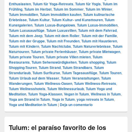
Enthusiasten
,
Tulum für Yoga-Retreats
,
Tulum für Yogis
,
Tulum im
Frühling
,
Tulum im Herbst
,
Tulum im Sommer
,
Tulum im Winter
,
Tulum Immobilien
,
Tulum Immobilien kaufen
,
Tulum kulinarische
Erlebnisse
,
Tulum Kultur
,
Tulum Kultur- und Kunsttouren
,
Tulum
Kunstgalerien
,
Tulum Luxus-Bungalows
,
Tulum Luxus-Immobilien
,
Tulum Luxusausflüge
,
Tulum Luxusvillen
,
Tulum mit dem Fahrrad
,
Tulum mit dem Jeep
,
Tulum mit dem Roller
,
Tulum mit der Familie
,
Tulum mit der Gruppe
,
Tulum mit Freunden
,
Tulum mit Haustieren
,
Tulum mit Kindern
,
Tulum Nachtclubs
,
Tulum Naturerlebnisse
,
Tulum
Naturtouren
,
Tulum private Ferienhäuser
,
Tulum private Mietwagen
,
Tulum private Touren
,
Tulum private Villen mieten
,
Tulum
Restaurants
,
Tulum Sehenswürdigkeiten
,
Tulum shopping
,
Tulum
Shopping-Touren
,
Tulum Strand
,
Tulum Strandbars
,
Tulum
Strandurlaub
,
Tulum Surfkurse
,
Tulum Tagesausflüge
,
Tulum Touren
,
Tulum Urlaub auf dem Wasser
,
Tulum Veranstaltungen
,
Tulum
Wanderungen
,
Tulum Wellness-Oasen
,
Tulum Wellness-Retreats
,
Tulum Wellnesshotels
,
Tulum Wellnessurlaub
,
Tulum Yoga und
Meditation
,
Tulum Yoga-Klassen
,
Vegan in Tulum
,
Wellness in Tulum
,
Yoga am Strand in Tulum
,
Yoga in Tulum
,
yoga retreats in Tulum
,
Yoga und Meditation in Tulum
|
Deja un comentario
Tulum: el paraíso favorito de los