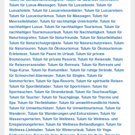
Tulum für Luxus-Massagen
,
Tulum für Luxusboote
,
Tulum für
Luxushotels
,
Tulum für Luxusreiseanbieter
,
Tulum für Luxusreisen
,
Tulum für Luxustourismus
,
Tulum für Massagen
,
Tulum für
Meeresliebhaber
,
Tulum für nachhaltige Unterkünfte
,
Tulum für
nachhaltigen Luxus
,
Tulum für nachhaltigen Tourismus
,
Tulum für
nachhaltigen Tourismusurlaub
,
Tulum für Nachhaltigkeit
,
Tulum für
Naturfotografen
,
Tulum für Naturfreunde
,
Tulum für Naturliebhaber
,
Tulum für Naturschutzprojekte
,
Tulum für Naturschutzreisen
,
Tulum
für Naturtouren
,
Tulum für Ökotourismus
,
Tulum für Ökotourismus-
Erlebnisse
,
Tulum für Paare im Urlaub
,
Tulum für private
Bootstouren
,
Tulum für private Resorts
,
Tulum für Reisende
,
Tulum
für Reiseveranstalter
,
Tulum für Retreats
,
Tulum für Retreats und
Yoga-Kurse
,
Tulum für Romantiker
,
Tulum für ruhige Strände
,
Tulum
für Schnorchel-Abenteuer
,
Tulum für Singles
,
Tulum für
Sommerferien
,
Tulum für Spa-Resorts
,
Tulum für spirituelle Reisen
,
Tulum für Sportliebhaber
,
Tulum für Sportreisen
,
Tulum für
Sporttauchen
,
Tulum für Strandurlaub
,
Tulum für Tauchausflüge
,
Tulum für Taucher
,
Tulum für Tauchgänge
,
Tulum für Therme und
Spa
,
Tulum für Tierliebhaber
,
Tulum für umweltfreundliche Hotels
,
Tulum für Umweltschützer
,
Tulum für Umwelttourismus
,
Tulum für
Wanderer
,
Tulum für Wanderungen und Exkursionen
,
Tulum für
Wassersportarten
,
Tulum für Wellness
,
Tulum für Wellness- und
Entspannungsferien
,
Tulum für Wellness-Behandlungen
,
Tulum für
Wellness-Liebhaber
,
Tulum für Winterurlaub
,
Tulum für Yoga-
Enthusiasten
,
Tulum für Yoga-Retreats
,
Tulum für Yogis
,
Tulum im