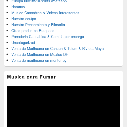
Europa 0031851072089 whatsapp
Horarios
Musica Cannabica & Videos Interesantes
Nuestro equipo
Nuestro Pensamiento y Filosofia
Otros productos Europeos
Panaderia Cannabica & Comida por encargo
Uncategorized
Venta de Marihuana en Cancun & Tulum & Riviera Maya
Venta de Marihuana en Mexico DF
Venta de marihuana en monterrey
Musica para Fumar
Reproductor
de
vídeo