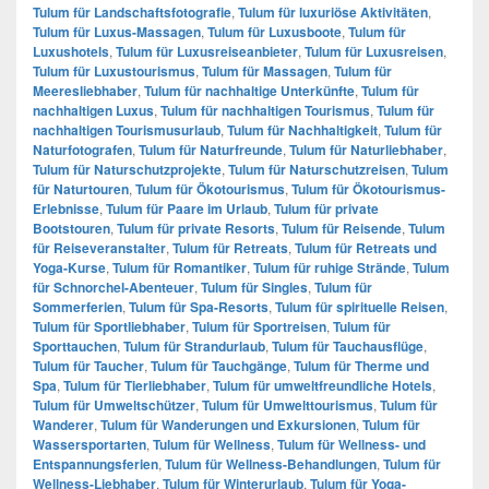
Tulum für Landschaftsfotografie
,
Tulum für luxuriöse Aktivitäten
,
Tulum für Luxus-Massagen
,
Tulum für Luxusboote
,
Tulum für
Luxushotels
,
Tulum für Luxusreiseanbieter
,
Tulum für Luxusreisen
,
Tulum für Luxustourismus
,
Tulum für Massagen
,
Tulum für
Meeresliebhaber
,
Tulum für nachhaltige Unterkünfte
,
Tulum für
nachhaltigen Luxus
,
Tulum für nachhaltigen Tourismus
,
Tulum für
nachhaltigen Tourismusurlaub
,
Tulum für Nachhaltigkeit
,
Tulum für
Naturfotografen
,
Tulum für Naturfreunde
,
Tulum für Naturliebhaber
,
Tulum für Naturschutzprojekte
,
Tulum für Naturschutzreisen
,
Tulum
für Naturtouren
,
Tulum für Ökotourismus
,
Tulum für Ökotourismus-
Erlebnisse
,
Tulum für Paare im Urlaub
,
Tulum für private
Bootstouren
,
Tulum für private Resorts
,
Tulum für Reisende
,
Tulum
für Reiseveranstalter
,
Tulum für Retreats
,
Tulum für Retreats und
Yoga-Kurse
,
Tulum für Romantiker
,
Tulum für ruhige Strände
,
Tulum
für Schnorchel-Abenteuer
,
Tulum für Singles
,
Tulum für
Sommerferien
,
Tulum für Spa-Resorts
,
Tulum für spirituelle Reisen
,
Tulum für Sportliebhaber
,
Tulum für Sportreisen
,
Tulum für
Sporttauchen
,
Tulum für Strandurlaub
,
Tulum für Tauchausflüge
,
Tulum für Taucher
,
Tulum für Tauchgänge
,
Tulum für Therme und
Spa
,
Tulum für Tierliebhaber
,
Tulum für umweltfreundliche Hotels
,
Tulum für Umweltschützer
,
Tulum für Umwelttourismus
,
Tulum für
Wanderer
,
Tulum für Wanderungen und Exkursionen
,
Tulum für
Wassersportarten
,
Tulum für Wellness
,
Tulum für Wellness- und
Entspannungsferien
,
Tulum für Wellness-Behandlungen
,
Tulum für
Wellness-Liebhaber
,
Tulum für Winterurlaub
,
Tulum für Yoga-