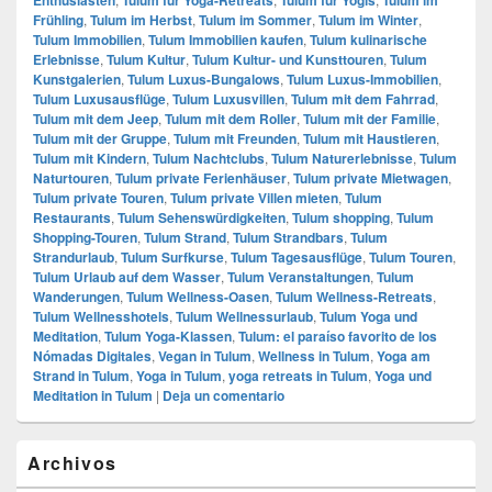
Frühling
,
Tulum im Herbst
,
Tulum im Sommer
,
Tulum im Winter
,
Tulum Immobilien
,
Tulum Immobilien kaufen
,
Tulum kulinarische
Erlebnisse
,
Tulum Kultur
,
Tulum Kultur- und Kunsttouren
,
Tulum
Kunstgalerien
,
Tulum Luxus-Bungalows
,
Tulum Luxus-Immobilien
,
Tulum Luxusausflüge
,
Tulum Luxusvillen
,
Tulum mit dem Fahrrad
,
Tulum mit dem Jeep
,
Tulum mit dem Roller
,
Tulum mit der Familie
,
Tulum mit der Gruppe
,
Tulum mit Freunden
,
Tulum mit Haustieren
,
Tulum mit Kindern
,
Tulum Nachtclubs
,
Tulum Naturerlebnisse
,
Tulum
Naturtouren
,
Tulum private Ferienhäuser
,
Tulum private Mietwagen
,
Tulum private Touren
,
Tulum private Villen mieten
,
Tulum
Restaurants
,
Tulum Sehenswürdigkeiten
,
Tulum shopping
,
Tulum
Shopping-Touren
,
Tulum Strand
,
Tulum Strandbars
,
Tulum
Strandurlaub
,
Tulum Surfkurse
,
Tulum Tagesausflüge
,
Tulum Touren
,
Tulum Urlaub auf dem Wasser
,
Tulum Veranstaltungen
,
Tulum
Wanderungen
,
Tulum Wellness-Oasen
,
Tulum Wellness-Retreats
,
Tulum Wellnesshotels
,
Tulum Wellnessurlaub
,
Tulum Yoga und
Meditation
,
Tulum Yoga-Klassen
,
Tulum: el paraíso favorito de los
Nómadas Digitales
,
Vegan in Tulum
,
Wellness in Tulum
,
Yoga am
Strand in Tulum
,
Yoga in Tulum
,
yoga retreats in Tulum
,
Yoga und
Meditation in Tulum
|
Deja un comentario
El
Archivos
área
de