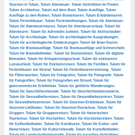
Tauchen in Tulum
,
Tulum Abenteuer
,
Tulum Aktivitäten im Freien
,
Tulum Architektur
,
Tulum auf dem Boot
,
Tulum Ausflüge
,
Tulum
Ausflüge zu den Ruinen
,
Tulum Bootstouren
,
Tulum Erlebnistouren
,
Tulum Ferienhäuser
,
Tulum Ferienwohnungen
,
Tulum für Abenteuer
,
Tulum für Abenteuertouren
,
Tulum für Abenteuerurlaub
,
Tulum für
Abenteurer
,
Tulum für Adrenalin-Junkies
,
Tulum für Aktivurlauber
,
Tulum für Archäologie
,
Tulum für archäologische Ausgrabungen
,
Tulum für archäologische Entdeckungen
,
Tulum für Boat-Touren
,
Tulum für Bootsausflüge
,
Tulum für Bootsausflüge und Schnorcheln
,
Tulum für Bootsliebhaber
,
Tulum für Bootsmieten
,
Tulum für digitale
Nomaden
,
Tulum für Entspannungsurlaub
,
Tulum für exklusiven
Luxusurlaub
,
Tulum für Exklusivreisen
,
Tulum für Familien
,
Tulum für
Ferienhäuser am Strand
,
Tulum für Ferienhausvermietung.
,
Tulum
für Flitterwochen
,
Tulum für Fotografen
,
Tulum für Fotografie
,
Tulum
für Fotografien
,
Tulum für Fotografien am Strand
,
Tulum für
gastronomische Erlebnisse
,
Tulum für geführte Wanderungen
,
Tulum für Geschäftsreisende
,
Tulum für Geschichtsinteressierte
,
Tulum für Gesundheitsreisen
,
Tulum für Gesundheitszentren
,
Tulum
für Gesundheitszentrum
,
Tulum für Gourmet-Erlebnisse
,
Tulum für
Gourmet-Liebhaber
,
Tulum für Gourmet-Tourismus
,
Tulum für
Gruppen
,
Tulum für Gruppenreisen
,
Tulum für historischen
Tourismus
,
Tulum für Hochzeiten
,
Tulum für Hochzeitsreisen
,
Tulum
für Kaffeeliebhaber
,
Tulum für Kochkurse
,
Tulum für Kultur- und
Naturreisen
,
Tulum für Kulturreisende
,
Tulum für Kunstliebhaber
,
Tulum für Landschaftsfotografie
,
Tulum für luxuriöse Aktivitäten
,