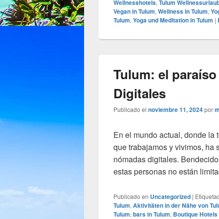
Wellnesshotels
,
Tulum Wellnessurlau
Vegan in Tulum
,
Wellness in Tulum
,
Yo
Tulum
,
Yoga und Meditation in Tulum
|
Tulum: el paraíso
Digitales
Publicado el
noviembre 11, 2024
por
m
En el mundo actual, donde la 
que trabajamos y vivimos, ha s
nómadas digitales. Bendecidos 
estas personas no están limit
Publicado en
Uncategorized
|
Etiqueta
Tulum
,
Aktivitäten in der Nähe von Tu
Tulum
,
bars in Tulum
,
Boutique Hotels 