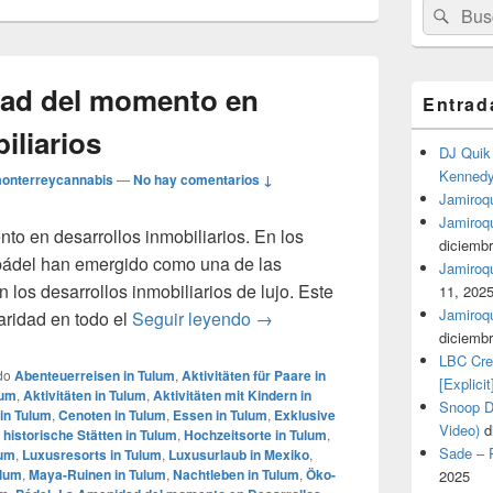
Buscar
Busc
por:
dad del momento en
Entrad
iliarios
DJ Quik 
Kennedy 
onterreycannabis
—
No hay comentarios ↓
Jamiroqu
Jamiroq
o en desarrollos inmobiliarios. En los
diciembr
 pádel han emergido como una de las
Jamiroqua
los desarrollos inmobiliarios de lujo. Este
11, 202
Jamiroqu
Pádel: La Amenidad del momen
aridad en todo el
Seguir leyendo
→
diciembr
LBC Cre
do
Abenteuerreisen in Tulum
,
Aktivitäten für Paare in
[Explicit
lum
,
Aktivitäten in Tulum
,
Aktivitäten mit Kindern in
Snoop Do
in Tulum
,
Cenoten in Tulum
,
Essen in Tulum
,
Exklusive
Video)
d
,
historische Stätten in Tulum
,
Hochzeitsorte in Tulum
,
Sade – P
lum
,
Luxusresorts in Tulum
,
Luxusurlaub in Mexiko
,
ulum
,
Maya-Ruinen in Tulum
,
Nachtleben in Tulum
,
Öko-
2025