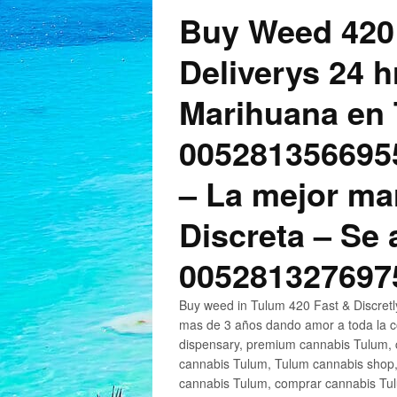
Buy Weed 420
Deliverys 24 
Marihuana en 
005281356695
– La mejor ma
Discreta – Se
005281327697
Buy weed in Tulum 420 Fast & Discret
mas de 3 años dando amor a toda la c
dispensary, premium cannabis Tulum, c
cannabis Tulum, Tulum cannabis shop,
cannabis Tulum, comprar cannabis Tul