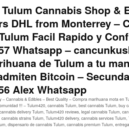
 Tulum Cannabis Shop & E
hrs DHL from Monterrey –
Tulum Facil Rapido y Conf
57 Whatsapp – cancunku
rihuana de Tulum a tu man
 admiten Bitcoin – Secunda
56 Alex Whatsapp
ly – Cannabis & Edibles – Best Quality – Compra marihuana mota en Tu
omunidad !!! – Tulum420, cannabis Tulum, best cannabis Tulum, buy 
annabis delivery Tulum, Tulum420 reviews, legal cannabis Tulum, cann
 cannabis strains Tulum, Tulum420 delivery, cannabis services Tulum,
um, dispensario de cannabis Tulum, cannabis premium Tulum, entreg