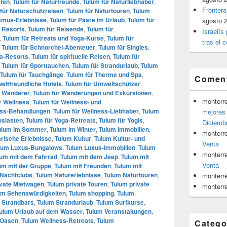
afen
,
Tulum für Naturfreunde
,
Tulum für Naturliebhaber
,
Frontera
für Naturschutzreisen
,
Tulum für Naturtouren
,
Tulum
ismus-Erlebnisse
,
Tulum für Paare im Urlaub
,
Tulum für
agosto 
e Resorts
,
Tulum für Reisende
,
Tulum für
Israelís
,
Tulum für Retreats und Yoga-Kurse
,
Tulum für
tras el c
,
Tulum für Schnorchel-Abenteuer
,
Tulum für Singles
,
pa-Resorts
,
Tulum für spirituelle Reisen
,
Tulum für
,
Tulum für Sporttauchen
,
Tulum für Strandurlaub
,
Tulum
Tulum für Tauchgänge
,
Tulum für Therme und Spa
,
Coment
eltfreundliche Hotels
,
Tulum für Umweltschützer
,
r Wanderer
,
Tulum für Wanderungen und Exkursionen
,
monterr
r Wellness
,
Tulum für Wellness- und
ess-Behandlungen
,
Tulum für Wellness-Liebhaber
,
Tulum
mejores 
usiasten
,
Tulum für Yoga-Retreats
,
Tulum für Yogis
,
Diciemb
ulum im Sommer
,
Tulum im Winter
,
Tulum Immobilien
,
monterr
arische Erlebnisse
,
Tulum Kultur
,
Tulum Kultur- und
Venta
lum Luxus-Bungalows
,
Tulum Luxus-Immobilien
,
Tulum
monterr
lum mit dem Fahrrad
,
Tulum mit dem Jeep
,
Tulum mit
Venta
um mit der Gruppe
,
Tulum mit Freunden
,
Tulum mit
 Nachtclubs
,
Tulum Naturerlebnisse
,
Tulum Naturtouren
,
monterr
ivate Mietwagen
,
Tulum private Touren
,
Tulum private
monterr
um Sehenswürdigkeiten
,
Tulum shopping
,
Tulum
 Strandbars
,
Tulum Strandurlaub
,
Tulum Surfkurse
,
ulum Urlaub auf dem Wasser
,
Tulum Veranstaltungen
,
-Oasen
,
Tulum Wellness-Retreats
,
Tulum
Catego