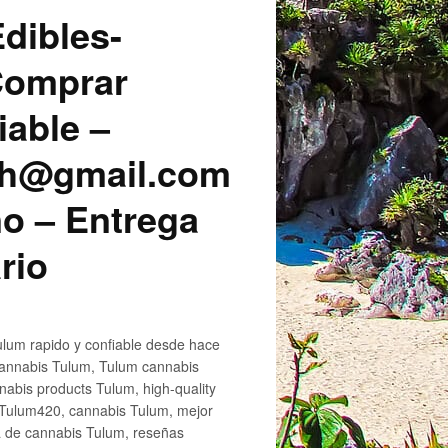
dibles-
 Comprar
iable –
sh@gmail.com
o – Entrega
rio
lum rapido y confiable desde hace
cannabis Tulum, Tulum cannabis
abis products Tulum, high-quality
 Tulum420, cannabis Tulum, mejor
a de cannabis Tulum, reseñas