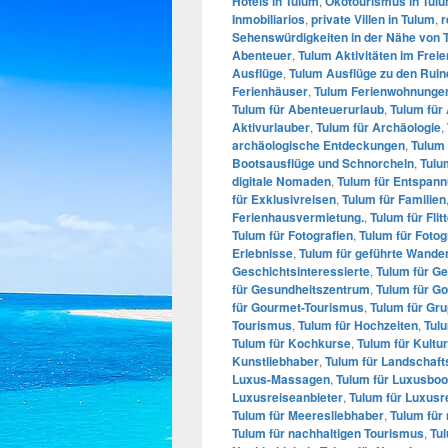
Hotels in Tulum
,
Ökotourismus in Tul
Inmobiliarios
,
private Villen in Tulum
,
r
Sehenswürdigkeiten in der Nähe von 
Abenteuer
,
Tulum Aktivitäten im Freie
Ausflüge
,
Tulum Ausflüge zu den Ruin
Ferienhäuser
,
Tulum Ferienwohnunge
Tulum für Abenteuerurlaub
,
Tulum für
Aktivurlauber
,
Tulum für Archäologie
,
archäologische Entdeckungen
,
Tulum 
Bootsausflüge und Schnorcheln
,
Tulu
digitale Nomaden
,
Tulum für Entspan
für Exklusivreisen
,
Tulum für Familien
Ferienhausvermietung.
,
Tulum für Fli
Tulum für Fotografien
,
Tulum für Fotog
Erlebnisse
,
Tulum für geführte Wande
Geschichtsinteressierte
,
Tulum für G
für Gesundheitszentrum
,
Tulum für G
für Gourmet-Tourismus
,
Tulum für Gr
Tourismus
,
Tulum für Hochzeiten
,
Tulu
Tulum für Kochkurse
,
Tulum für Kultu
Kunstliebhaber
,
Tulum für Landschaft
Luxus-Massagen
,
Tulum für Luxusboo
Luxusreiseanbieter
,
Tulum für Luxusr
Tulum für Meeresliebhaber
,
Tulum für
Tulum für nachhaltigen Tourismus
,
Tul