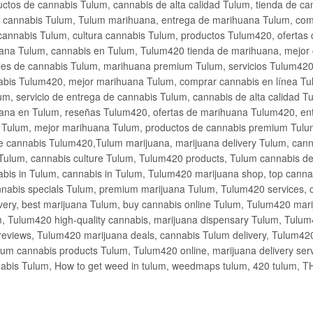
ctos de cannabis Tulum, cannabis de alta calidad Tulum, tienda de c
de cannabis Tulum, Tulum marihuana, entrega de marihuana Tulum, co
cannabis Tulum, cultura cannabis Tulum, productos Tulum420, ofertas
na Tulum, cannabis en Tulum, Tulum420 tienda de marihuana, mejor 
les de cannabis Tulum, marihuana premium Tulum, servicios Tulum420
abis Tulum420, mejor marihuana Tulum, comprar cannabis en línea Tu
m, servicio de entrega de cannabis Tulum, cannabis de alta calidad 
ana en Tulum, reseñas Tulum420, ofertas de marihuana Tulum420, en
s Tulum, mejor marihuana Tulum, productos de cannabis premium Tulum
e cannabis Tulum420,Tulum marijuana, marijuana delivery Tulum, cann
Tulum, cannabis culture Tulum, Tulum420 products, Tulum cannabis d
bis in Tulum, cannabis in Tulum, Tulum420 marijuana shop, top cannab
nabis specials Tulum, premium marijuana Tulum, Tulum420 services, 
very, best marijuana Tulum, buy cannabis online Tulum, Tulum420 mari
m, Tulum420 high-quality cannabis, marijuana dispensary Tulum, Tulum
eviews, Tulum420 marijuana deals, cannabis Tulum delivery, Tulum420 
ium cannabis products Tulum, Tulum420 online, marijuana delivery se
abis Tulum, How to get weed in tulum, weedmaps tulum, 420 tulum, 