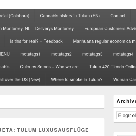
cial (Colabora)
Cannabis history in Tulum (EN)
Contact
n Monterrey, NL – Deliverys Monterrey
European Customers Adv
Is this for real? – Feedback
Marihuana regular economica m
MENU
metatags1
metatags2
metatags3
metatags4
nabis
Quienes Somos – Who we are
Tulum 420 Tienda Onlin
all over the US (New)
Where to smoke in Tulum?
Woman Can
El
Archiv
área
de
widget
Archivos
barra
lateral
UETA:
TULUM LUXUSAUSFLÜGE
primaria