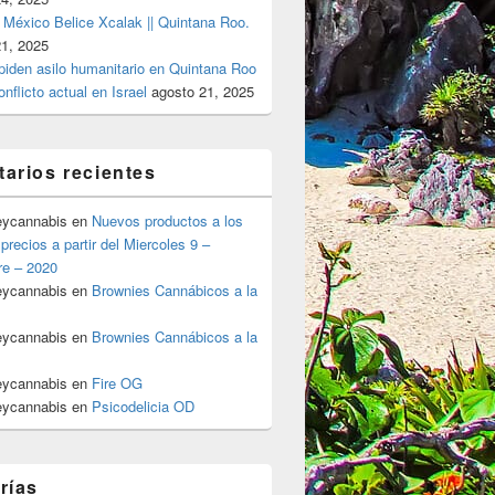
 México Belice Xcalak || Quintana Roo.
21, 2025
 piden asilo humanitario en Quintana Roo
onflicto actual en Israel
agosto 21, 2025
arios recientes
eycannabis
en
Nuevos productos a los
precios a partir del Miercoles 9 –
re – 2020
eycannabis
en
Brownies Cannábicos a la
eycannabis
en
Brownies Cannábicos a la
eycannabis
en
Fire OG
eycannabis
en
Psicodelicia OD
rías