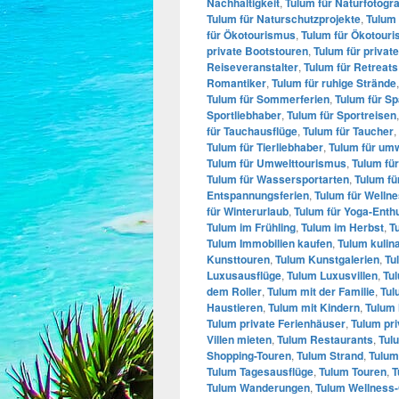
Nachhaltigkeit
,
Tulum für Naturfotogr
Tulum für Naturschutzprojekte
,
Tulum 
für Ökotourismus
,
Tulum für Ökotour
private Bootstouren
,
Tulum für privat
Reiseveranstalter
,
Tulum für Retreats
Romantiker
,
Tulum für ruhige Strände
Tulum für Sommerferien
,
Tulum für S
Sportliebhaber
,
Tulum für Sportreisen
für Tauchausflüge
,
Tulum für Taucher
,
Tulum für Tierliebhaber
,
Tulum für umw
Tulum für Umwelttourismus
,
Tulum fü
Tulum für Wassersportarten
,
Tulum fü
Entspannungsferien
,
Tulum für Welln
für Winterurlaub
,
Tulum für Yoga-Enth
Tulum im Frühling
,
Tulum im Herbst
,
T
Tulum Immobilien kaufen
,
Tulum kulin
Kunsttouren
,
Tulum Kunstgalerien
,
Tu
Luxusausflüge
,
Tulum Luxusvillen
,
Tu
dem Roller
,
Tulum mit der Familie
,
Tul
Haustieren
,
Tulum mit Kindern
,
Tulum
Tulum private Ferienhäuser
,
Tulum pr
Villen mieten
,
Tulum Restaurants
,
Tul
Shopping-Touren
,
Tulum Strand
,
Tulum
Tulum Tagesausflüge
,
Tulum Touren
,
T
Tulum Wanderungen
,
Tulum Wellness