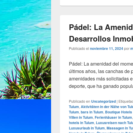
Pádel: La Ameni
Desarrollos Inmob
Publicado el
noviembre 11, 2024
por
m
Pádel: La amenidad del moment
últimos años, las canchas de
amenidades más solicitadas en 
deporte, que ha ganado popul
Publicado en
Uncategorized
|
Etiqueta
Tulum
,
Aktivitäten in der Nähe von Tu
Tulum
,
bars in Tulum
,
Boutique Hotels 
Villen in Tulum
,
Ferienhäuser in Tulum
hotels in Tulum
,
Luxusreisen nach Tu
Luxusurlaub in Tulum
,
Massagen in T