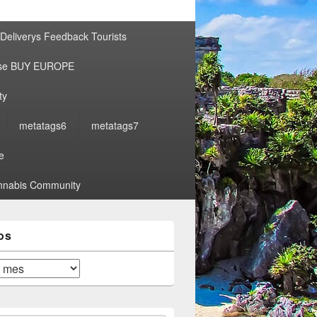
por:
Deliverys Feedback Tourists
ise BUY EUROPE
ty
metatags6
metatags7
e
nabis Community
os