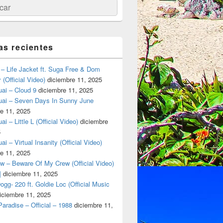
ar
as recientes
– Life Jacket ft. Suga Free & Dom
(Official Video)
diciembre 11, 2025
ai – Cloud 9
diciembre 11, 2025
uai – Seven Days In Sunny June
e 11, 2025
i – Little L (Official Video)
diciembre
5
ai – Virtual Insanity (Official Video)
to en Desarrollos Inmobiliarios
e 11, 2025
w – Beware Of My Crew (Official Video)
]
diciembre 11, 2025
gg- 220 ft. Goldie Loc (Official Music
iciembre 11, 2025
aradise – Official – 1988
diciembre 11,