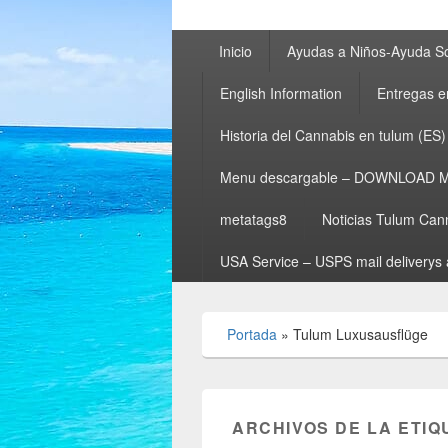
Menú
Inicio
Ayudas a Niños-Ayuda So
principal
English Information
Entregas e
Historia del Cannabis en tulum (ES)
Menu descargable – DOWNLOAD 
metatags8
Noticias Tulum Can
USA Service – USPS mail deliverys 
Portada
»
Tulum Luxusausflüge
ARCHIVOS DE LA ETIQ