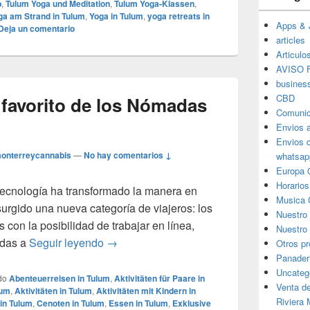
b
,
Tulum Yoga und Meditation
,
Tulum Yoga-Klassen
,
ga am Strand in Tulum
,
Yoga in Tulum
,
yoga retreats in
Apps & 
Deja un comentario
articles
Articulo
AVISO F
busines
CBD
 favorito de los Nómadas
Comunic
Envios 
Envios 
onterreycannabis
—
No hay comentarios ↓
whatsap
Europa 
Horarios
tecnología ha transformado la manera en
Musica 
urgido una nueva categoría de viajeros: los
Nuestro
con la posibilidad de trabajar en línea,
Nuestro 
Tulum: el paraíso favorito de los Nómadas
adas a
Seguir leyendo
→
Otros p
Panader
Uncateg
do
Abenteuerreisen in Tulum
,
Aktivitäten für Paare in
Venta d
lum
,
Aktivitäten in Tulum
,
Aktivitäten mit Kindern in
Riviera
in Tulum
,
Cenoten in Tulum
,
Essen in Tulum
,
Exklusive