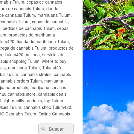
annabis Tulum, cepas de cannabis
mpra de cannabis Tulum, dónde
 de cannabis Tulum, marihuana Tulum,
cannabis Tulum, cepas de cannabis,
, pedidos de cannabis Tulum, cepas
lum, productos de marihuana
Tulum420, tienda de marihuana Tulum,
trega de cannabis Tulum, productos de
, Tulum420 en línea, servicios de
abis shopping Tulum, where to buy
eals, marijuana Tulum, Tulum420
is Tulum, cannabis strains, cannabis
cannabis orders Tulum, marijuana
juana products, marijuana services
420 cannabis store, cannabis deals
high-quality products, top Tulum
rvices Tulum, cannabis shop Tulum420,
THC Cannabis Tulum, Online Cannabis
Buscar
Buscar