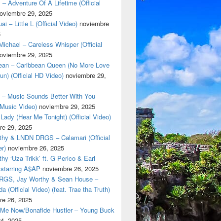
 – Adventure Of A Lifetime (Official
oviembre 29, 2025
i – Little L (Official Video)
noviembre
5
ichael – Careless Whisper (Official
oviembre 29, 2025
cean – Caribbean Queen (No More Love
un) (Official HD Video)
noviembre 29,
t – Music Sounds Better With You
l Music Video)
noviembre 29, 2025
Lady (Hear Me Tonight) (Official Video)
re 29, 2025
thy & LNDN DRGS – Calamari (Official
er)
noviembre 26, 2025
hy ‘Uza Trikk’ ft. G Perico & Earl
starring A$AP
noviembre 26, 2025
GS, Jay Worthy & Sean House –
a (Official Video) (feat. Trae tha Truth)
re 26, 2025
 Me Now/Bonafide Hustler – Young Buck
24, 2025