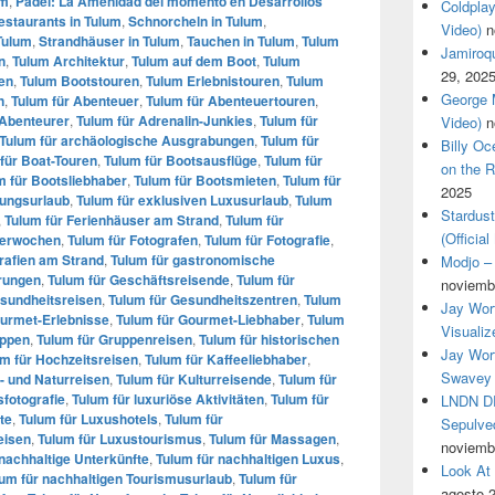
um
,
Pádel: La Amenidad del momento en Desarrollos
Coldplay
estaurants in Tulum
,
Schnorcheln in Tulum
,
Video)
n
Tulum
,
Strandhäuser in Tulum
,
Tauchen in Tulum
,
Tulum
Jamiroqua
n
,
Tulum Architektur
,
Tulum auf dem Boot
,
Tulum
29, 202
en
,
Tulum Bootstouren
,
Tulum Erlebnistouren
,
Tulum
George M
n
,
Tulum für Abenteuer
,
Tulum für Abenteuertouren
,
 Abenteurer
,
Tulum für Adrenalin-Junkies
,
Tulum für
Video)
n
Tulum für archäologische Ausgrabungen
,
Tulum für
Billy O
für Boat-Touren
,
Tulum für Bootsausflüge
,
Tulum für
on the R
m für Bootsliebhaber
,
Tulum für Bootsmieten
,
Tulum für
2025
nungsurlaub
,
Tulum für exklusiven Luxusurlaub
,
Tulum
Stardus
,
Tulum für Ferienhäuser am Strand
,
Tulum für
(Officia
tterwochen
,
Tulum für Fotografen
,
Tulum für Fotografie
,
rafien am Strand
,
Tulum für gastronomische
Modjo – 
rungen
,
Tulum für Geschäftsreisende
,
Tulum für
noviemb
esundheitsreisen
,
Tulum für Gesundheitszentren
,
Tulum
Jay Wor
ourmet-Erlebnisse
,
Tulum für Gourmet-Liebhaber
,
Tulum
Visualiz
uppen
,
Tulum für Gruppenreisen
,
Tulum für historischen
Jay Wort
m für Hochzeitsreisen
,
Tulum für Kaffeeliebhaber
,
Swavey 
r- und Naturreisen
,
Tulum für Kulturreisende
,
Tulum für
sfotografie
,
Tulum für luxuriöse Aktivitäten
,
Tulum für
LNDN DR
te
,
Tulum für Luxushotels
,
Tulum für
Sepulved
eisen
,
Tulum für Luxustourismus
,
Tulum für Massagen
,
noviemb
 nachhaltige Unterkünfte
,
Tulum für nachhaltigen Luxus
,
Look At
um für nachhaltigen Tourismusurlaub
,
Tulum für
agosto 