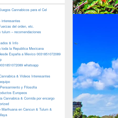
Juegos Cannabicos para el Cel
s interesantes
uerzas del orden, etc.
s tulum – recomendaciones
ados & Info
a toda la Republica Mexicana
desde España a Mexico 0031851072089
p
0031851072089 whatsapp
Cannabica & Videos Interesantes
 equipo
Pensamiento y Filosofia
 Digitales
roductos Europeos
ia Cannabica & Comida por encargo
orized
e Marihuana en Cancun & Tulum &
 Maya