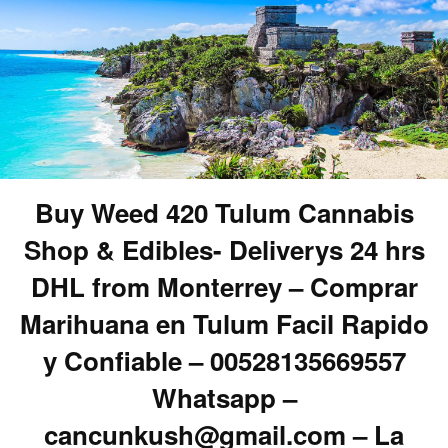
Buy Weed 420 Tulum Cannabis
Shop & Edibles- Deliverys 24 hrs
DHL from Monterrey – Comprar
Marihuana en Tulum Facil Rapido
y Confiable – 00528135669557
Whatsapp –
cancunkush@gmail.com – La