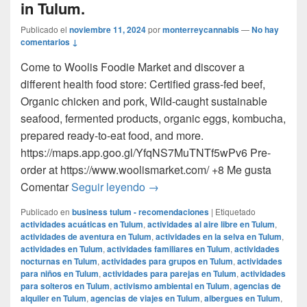
in Tulum.
Publicado el
noviembre 11, 2024
por
monterreycannabis
—
No hay
comentarios ↓
Come to Woolis Foodie Market and discover a
different health food store: Certified grass-fed beef,
Organic chicken and pork, Wild-caught sustainable
seafood, fermented products, organic eggs, kombucha,
prepared ready-to-eat food, and more.
https://maps.app.goo.gl/YfqNS7MuTNTf5wPv6 Pre-
order at https://www.woolismarket.com/ +8 Me gusta
Get Certified organic, grass-fed 
Comentar
Seguir leyendo
→
Publicado en
business tulum - recomendaciones
|
Etiquetado
actividades acuáticas en Tulum
,
actividades al aire libre en Tulum
,
actividades de aventura en Tulum
,
actividades en la selva en Tulum
,
actividades en Tulum
,
actividades familiares en Tulum
,
actividades
nocturnas en Tulum
,
actividades para grupos en Tulum
,
actividades
para niños en Tulum
,
actividades para parejas en Tulum
,
actividades
para solteros en Tulum
,
activismo ambiental en Tulum
,
agencias de
alquiler en Tulum
,
agencias de viajes en Tulum
,
albergues en Tulum
,