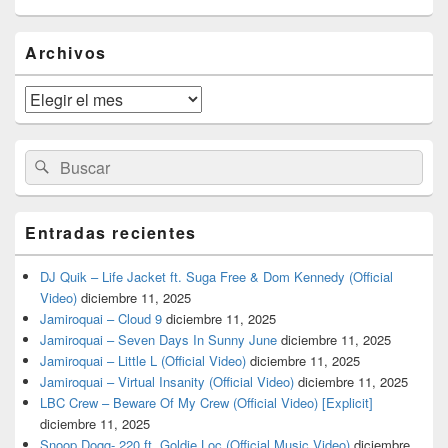
El
Archivos
área
de
widget
Archivos
barra
lateral
primaria
Buscar
Buscar
por:
Entradas recientes
DJ Quik – Life Jacket ft. Suga Free & Dom Kennedy (Official
Video)
diciembre 11, 2025
Jamiroquai – Cloud 9
diciembre 11, 2025
Jamiroquai – Seven Days In Sunny June
diciembre 11, 2025
Jamiroquai – Little L (Official Video)
diciembre 11, 2025
Jamiroquai – Virtual Insanity (Official Video)
diciembre 11, 2025
LBC Crew – Beware Of My Crew (Official Video) [Explicit]
diciembre 11, 2025
Snoop Dogg- 220 ft. Goldie Loc (Official Music Video)
diciembre