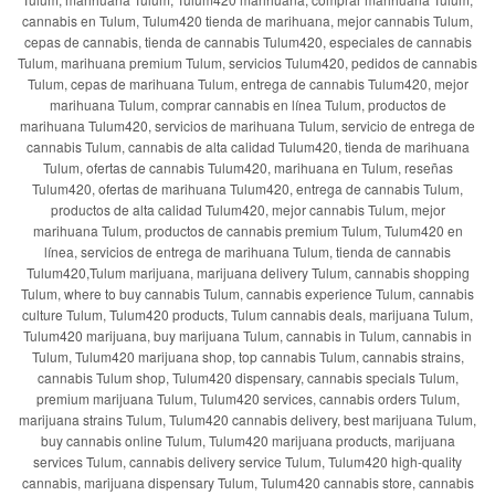
cannabis en Tulum, Tulum420 tienda de marihuana, mejor cannabis Tulum,
cepas de cannabis, tienda de cannabis Tulum420, especiales de cannabis
Tulum, marihuana premium Tulum, servicios Tulum420, pedidos de cannabis
Tulum, cepas de marihuana Tulum, entrega de cannabis Tulum420, mejor
marihuana Tulum, comprar cannabis en línea Tulum, productos de
marihuana Tulum420, servicios de marihuana Tulum, servicio de entrega de
cannabis Tulum, cannabis de alta calidad Tulum420, tienda de marihuana
Tulum, ofertas de cannabis Tulum420, marihuana en Tulum, reseñas
Tulum420, ofertas de marihuana Tulum420, entrega de cannabis Tulum,
productos de alta calidad Tulum420, mejor cannabis Tulum, mejor
marihuana Tulum, productos de cannabis premium Tulum, Tulum420 en
línea, servicios de entrega de marihuana Tulum, tienda de cannabis
Tulum420,Tulum marijuana, marijuana delivery Tulum, cannabis shopping
Tulum, where to buy cannabis Tulum, cannabis experience Tulum, cannabis
culture Tulum, Tulum420 products, Tulum cannabis deals, marijuana Tulum,
Tulum420 marijuana, buy marijuana Tulum, cannabis in Tulum, cannabis in
Tulum, Tulum420 marijuana shop, top cannabis Tulum, cannabis strains,
cannabis Tulum shop, Tulum420 dispensary, cannabis specials Tulum,
premium marijuana Tulum, Tulum420 services, cannabis orders Tulum,
marijuana strains Tulum, Tulum420 cannabis delivery, best marijuana Tulum,
buy cannabis online Tulum, Tulum420 marijuana products, marijuana
services Tulum, cannabis delivery service Tulum, Tulum420 high-quality
cannabis, marijuana dispensary Tulum, Tulum420 cannabis store, cannabis