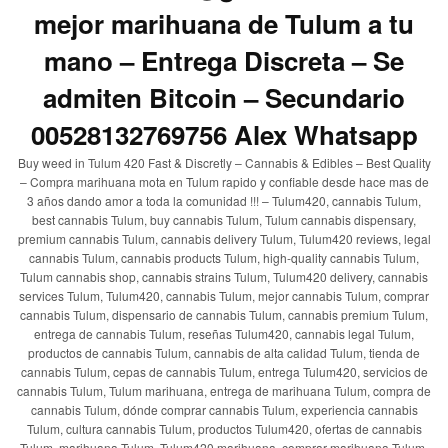
mejor marihuana de Tulum a tu
mano – Entrega Discreta – Se
admiten Bitcoin – Secundario
00528132769756 Alex Whatsapp
Buy weed in Tulum 420 Fast & Discretly – Cannabis & Edibles – Best Quality
– Compra marihuana mota en Tulum rapido y confiable desde hace mas de
3 años dando amor a toda la comunidad !!! – Tulum420, cannabis Tulum,
best cannabis Tulum, buy cannabis Tulum, Tulum cannabis dispensary,
premium cannabis Tulum, cannabis delivery Tulum, Tulum420 reviews, legal
cannabis Tulum, cannabis products Tulum, high-quality cannabis Tulum,
Tulum cannabis shop, cannabis strains Tulum, Tulum420 delivery, cannabis
services Tulum, Tulum420, cannabis Tulum, mejor cannabis Tulum, comprar
cannabis Tulum, dispensario de cannabis Tulum, cannabis premium Tulum,
entrega de cannabis Tulum, reseñas Tulum420, cannabis legal Tulum,
productos de cannabis Tulum, cannabis de alta calidad Tulum, tienda de
cannabis Tulum, cepas de cannabis Tulum, entrega Tulum420, servicios de
cannabis Tulum, Tulum marihuana, entrega de marihuana Tulum, compra de
cannabis Tulum, dónde comprar cannabis Tulum, experiencia cannabis
Tulum, cultura cannabis Tulum, productos Tulum420, ofertas de cannabis
Tulum, marihuana Tulum, Tulum420 marihuana, comprar marihuana Tulum,