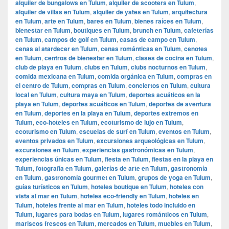
alquiler de bungalows en Tulum
,
alquiler de scooters en Tulum
,
alquiler de villas en Tulum
,
alquiler de yates en Tulum
,
arquitectura
en Tulum
,
arte en Tulum
,
bares en Tulum
,
bienes raíces en Tulum
,
bienestar en Tulum
,
boutiques en Tulum
,
brunch en Tulum
,
cafeterías
en Tulum
,
campos de golf en Tulum
,
casas de campo en Tulum
,
cenas al atardecer en Tulum
,
cenas románticas en Tulum
,
cenotes
en Tulum
,
centros de bienestar en Tulum
,
clases de cocina en Tulum
,
club de playa en Tulum
,
clubs en Tulum
,
clubs nocturnos en Tulum
,
comida mexicana en Tulum
,
comida orgánica en Tulum
,
compras en
el centro de Tulum
,
compras en Tulum
,
conciertos en Tulum
,
cultura
local en Tulum
,
cultura maya en Tulum
,
deportes acuáticos en la
playa en Tulum
,
deportes acuáticos en Tulum
,
deportes de aventura
en Tulum
,
deportes en la playa en Tulum
,
deportes extremos en
Tulum
,
eco-hoteles en Tulum
,
ecoturismo de lujo en Tulum
,
ecoturismo en Tulum
,
escuelas de surf en Tulum
,
eventos en Tulum
,
eventos privados en Tulum
,
excursiones arqueológicas en Tulum
,
excursiones en Tulum
,
experiencias gastronómicas en Tulum
,
experiencias únicas en Tulum
,
fiesta en Tulum
,
fiestas en la playa en
Tulum
,
fotografía en Tulum
,
galerías de arte en Tulum
,
gastronomía
en Tulum
,
gastronomía gourmet en Tulum
,
grupos de yoga en Tulum
,
guías turísticos en Tulum
,
hoteles boutique en Tulum
,
hoteles con
vista al mar en Tulum
,
hoteles eco-friendly en Tulum
,
hoteles en
Tulum
,
hoteles frente al mar en Tulum
,
hoteles todo incluido en
Tulum
,
lugares para bodas en Tulum
,
lugares románticos en Tulum
,
mariscos frescos en Tulum
,
mercados en Tulum
,
muebles en Tulum
,