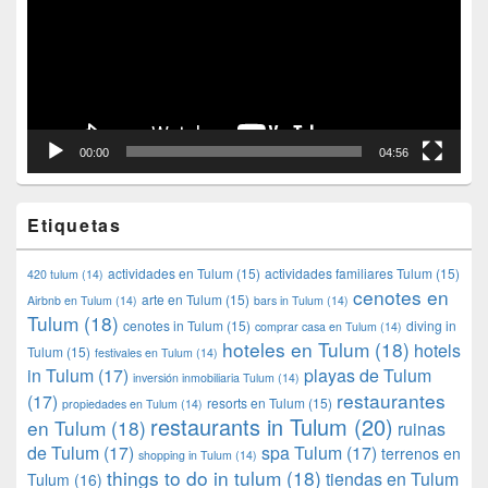
00:00
04:56
Etiquetas
actividades en Tulum
(15)
actividades familiares Tulum
(15)
420 tulum
(14)
cenotes en
arte en Tulum
(15)
Airbnb en Tulum
(14)
bars in Tulum
(14)
Tulum
(18)
cenotes in Tulum
(15)
diving in
comprar casa en Tulum
(14)
hoteles en Tulum
(18)
hotels
Tulum
(15)
festivales en Tulum
(14)
in Tulum
(17)
playas de Tulum
inversión inmobiliaria Tulum
(14)
restaurantes
(17)
resorts en Tulum
(15)
propiedades en Tulum
(14)
restaurants in Tulum
(20)
en Tulum
(18)
ruinas
de Tulum
(17)
spa Tulum
(17)
terrenos en
shopping in Tulum
(14)
things to do in tulum
(18)
tiendas en Tulum
Tulum
(16)