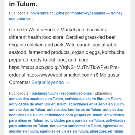
in Tulum.
Publicado el
noviembre 11, 2024
por
monterreycannabis
—
No hay
comentarios ↓
Come to Woolis Foodie Market and discover a
different health food store: Certified grass-fed beef,
Organic chicken and pork, Wild-caught sustainable
seafood, fermented products, organic eggs, kombucha,
prepared ready-to-eat food, and more.
https://maps.app.goo.gl/YfqNS7MuTNTf5wPv6 Pre-
order at https://www.woolismarket.com/ +8 Me gusta
Get Certified organic, grass-fed 
Comentar
Seguir leyendo
→
Publicado en
business tulum - recomendaciones
|
Etiquetado
actividades acuáticas en Tulum
,
actividades al aire libre en Tulum
,
actividades de aventura en Tulum
,
actividades en la selva en Tulum
,
actividades en Tulum
,
actividades familiares en Tulum
,
actividades
nocturnas en Tulum
,
actividades para grupos en Tulum
,
actividades
para niños en Tulum
,
actividades para parejas en Tulum
,
actividades
para solteros en Tulum
,
activismo ambiental en Tulum
,
agencias de
alquiler en Tulum
,
agencias de viajes en Tulum
,
albergues en Tulum
,