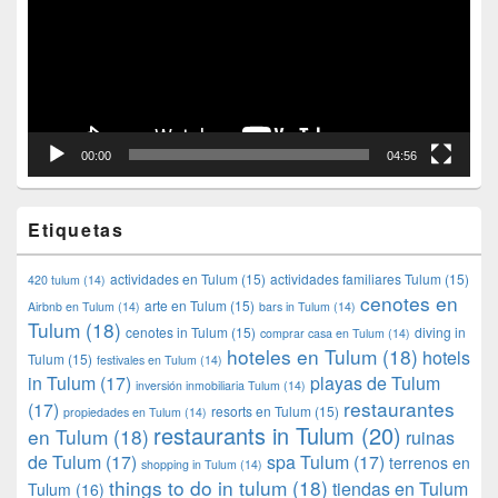
00:00
04:56
Etiquetas
actividades en Tulum
(15)
actividades familiares Tulum
(15)
420 tulum
(14)
cenotes en
arte en Tulum
(15)
Airbnb en Tulum
(14)
bars in Tulum
(14)
Tulum
(18)
cenotes in Tulum
(15)
diving in
comprar casa en Tulum
(14)
hoteles en Tulum
(18)
hotels
Tulum
(15)
festivales en Tulum
(14)
in Tulum
(17)
playas de Tulum
inversión inmobiliaria Tulum
(14)
restaurantes
(17)
resorts en Tulum
(15)
propiedades en Tulum
(14)
restaurants in Tulum
(20)
en Tulum
(18)
ruinas
de Tulum
(17)
spa Tulum
(17)
terrenos en
shopping in Tulum
(14)
things to do in tulum
(18)
tiendas en Tulum
Tulum
(16)