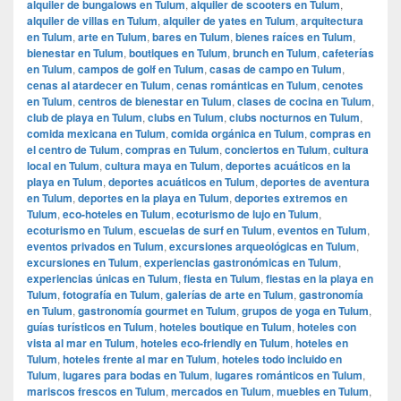
alquiler de bungalows en Tulum
,
alquiler de scooters en Tulum
,
alquiler de villas en Tulum
,
alquiler de yates en Tulum
,
arquitectura
en Tulum
,
arte en Tulum
,
bares en Tulum
,
bienes raíces en Tulum
,
bienestar en Tulum
,
boutiques en Tulum
,
brunch en Tulum
,
cafeterías
en Tulum
,
campos de golf en Tulum
,
casas de campo en Tulum
,
cenas al atardecer en Tulum
,
cenas románticas en Tulum
,
cenotes
en Tulum
,
centros de bienestar en Tulum
,
clases de cocina en Tulum
,
club de playa en Tulum
,
clubs en Tulum
,
clubs nocturnos en Tulum
,
comida mexicana en Tulum
,
comida orgánica en Tulum
,
compras en
el centro de Tulum
,
compras en Tulum
,
conciertos en Tulum
,
cultura
local en Tulum
,
cultura maya en Tulum
,
deportes acuáticos en la
playa en Tulum
,
deportes acuáticos en Tulum
,
deportes de aventura
en Tulum
,
deportes en la playa en Tulum
,
deportes extremos en
Tulum
,
eco-hoteles en Tulum
,
ecoturismo de lujo en Tulum
,
ecoturismo en Tulum
,
escuelas de surf en Tulum
,
eventos en Tulum
,
eventos privados en Tulum
,
excursiones arqueológicas en Tulum
,
excursiones en Tulum
,
experiencias gastronómicas en Tulum
,
experiencias únicas en Tulum
,
fiesta en Tulum
,
fiestas en la playa en
Tulum
,
fotografía en Tulum
,
galerías de arte en Tulum
,
gastronomía
en Tulum
,
gastronomía gourmet en Tulum
,
grupos de yoga en Tulum
,
guías turísticos en Tulum
,
hoteles boutique en Tulum
,
hoteles con
vista al mar en Tulum
,
hoteles eco-friendly en Tulum
,
hoteles en
Tulum
,
hoteles frente al mar en Tulum
,
hoteles todo incluido en
Tulum
,
lugares para bodas en Tulum
,
lugares románticos en Tulum
,
mariscos frescos en Tulum
,
mercados en Tulum
,
muebles en Tulum
,