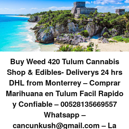
Buy Weed 420 Tulum Cannabis
Shop & Edibles- Deliverys 24 hrs
DHL from Monterrey – Comprar
Marihuana en Tulum Facil Rapido
y Confiable – 00528135669557
Whatsapp –
cancunkush@gmail.com – La