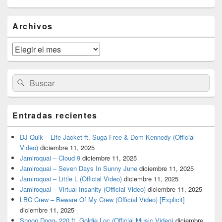
El
Archivos
área
de
widget
Archivos
barra
lateral
primaria
Buscar
Buscar
por:
Entradas recientes
DJ Quik – Life Jacket ft. Suga Free & Dom Kennedy (Official
Video)
diciembre 11, 2025
Jamiroquai – Cloud 9
diciembre 11, 2025
Jamiroquai – Seven Days In Sunny June
diciembre 11, 2025
Jamiroquai – Little L (Official Video)
diciembre 11, 2025
Jamiroquai – Virtual Insanity (Official Video)
diciembre 11, 2025
LBC Crew – Beware Of My Crew (Official Video) [Explicit]
diciembre 11, 2025
Snoop Dogg- 220 ft. Goldie Loc (Official Music Video)
diciembre