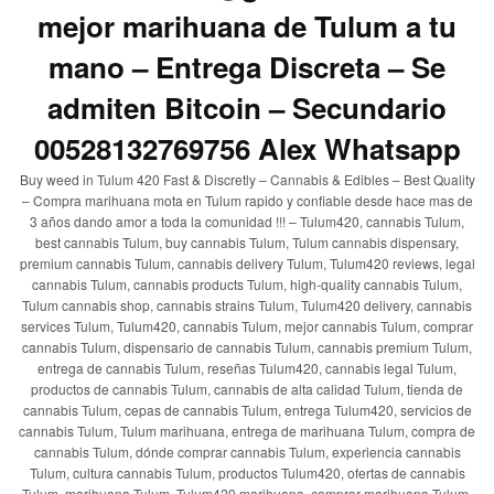
mejor marihuana de Tulum a tu
mano – Entrega Discreta – Se
admiten Bitcoin – Secundario
00528132769756 Alex Whatsapp
Buy weed in Tulum 420 Fast & Discretly – Cannabis & Edibles – Best Quality
– Compra marihuana mota en Tulum rapido y confiable desde hace mas de
3 años dando amor a toda la comunidad !!! – Tulum420, cannabis Tulum,
best cannabis Tulum, buy cannabis Tulum, Tulum cannabis dispensary,
premium cannabis Tulum, cannabis delivery Tulum, Tulum420 reviews, legal
cannabis Tulum, cannabis products Tulum, high-quality cannabis Tulum,
Tulum cannabis shop, cannabis strains Tulum, Tulum420 delivery, cannabis
services Tulum, Tulum420, cannabis Tulum, mejor cannabis Tulum, comprar
cannabis Tulum, dispensario de cannabis Tulum, cannabis premium Tulum,
entrega de cannabis Tulum, reseñas Tulum420, cannabis legal Tulum,
productos de cannabis Tulum, cannabis de alta calidad Tulum, tienda de
cannabis Tulum, cepas de cannabis Tulum, entrega Tulum420, servicios de
cannabis Tulum, Tulum marihuana, entrega de marihuana Tulum, compra de
cannabis Tulum, dónde comprar cannabis Tulum, experiencia cannabis
Tulum, cultura cannabis Tulum, productos Tulum420, ofertas de cannabis
Tulum, marihuana Tulum, Tulum420 marihuana, comprar marihuana Tulum,