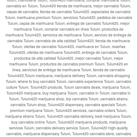
cannabis en Tulum, Tulum420 tienda de marihuana, mejor cannabis Tulum,
cepas de cannabis, tienda de cannabis Tulum420, especiales de cannabis
Tulum, marihuana premium Tulum, servicios Tulum420, pedidos de cannabis
Tulum, cepas de marihuana Tulum, entrega de cannabis Tulum420, mejor
marihuana Tulum, comprar cannabis en línea Tulum, productos de
marihuana Tulum420, servicios de marihuana Tulum, servicio de entrega de
cannabis Tulum, cannabis de alta calidad Tulum420, tienda de marihuana
Tulum, ofertas de cannabis Tulum420, marihuana en Tulum, reseñas
Tulum420, ofertas de marihuana Tulum420, entrega de cannabis Tulum,
productos de alta calidad Tulum420, mejor cannabis Tulum, mejor
marihuana Tulum, productos de cannabis premium Tulum, Tulum420 en
línea, servicios de entrega de marihuana Tulum, tienda de cannabis
Tulum420,Tulum marijuana, marijuana delivery Tulum, cannabis shopping
Tulum, where to buy cannabis Tulum, cannabis experience Tulum, cannabis
culture Tulum, Tulum420 products, Tulum cannabis deals, marijuana Tulum,
Tulum420 marijuana, buy marijuana Tulum, cannabis in Tulum, cannabis in
Tulum, Tulum420 marijuana shop, top cannabis Tulum, cannabis strains,
cannabis Tulum shop, Tulum420 dispensary, cannabis specials Tulum,
premium marijuana Tulum, Tulum420 services, cannabis orders Tulum,
marijuana strains Tulum, Tulum420 cannabis delivery, best marijuana Tulum,
buy cannabis online Tulum, Tulum420 marijuana products, marijuana
services Tulum, cannabis delivery service Tulum, Tulum420 high-quality
cannabis, marijuana dispensary Tulum, Tulum420 cannabis store, cannabis