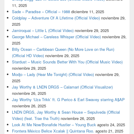
11, 2025
Sade – Paradise – Official – 1988
diciembre 11, 2025
Coldplay – Adventure Of A Lifetime (Official Video)
noviembre 29,
2025
Jamiroquai – Little L (Official Video)
noviembre 29, 2025
George Michael – Careless Whisper (Official Video)
noviembre 29,
2025
Billy Ocean – Caribbean Queen (No More Love on the Run)
(Official HD Video)
noviembre 29, 2025
Stardust – Music Sounds Better With You (Official Music Video)
noviembre 29, 2025
Modjo – Lady (Hear Me Tonight) (Official Video)
noviembre 29,
2025
Jay Worthy & LNDN DRGS – Calamari (Official Visualizer)
noviembre 26, 2025
Jay Worthy ‘Uza Trikk’ ft. G Perico & Earl Swavey starring A$AP
noviembre 26, 2025
LNDN DRGS, Jay Worthy & Sean House – Sepulveda (Official
Video) (feat. Trae tha Truth)
noviembre 26, 2025
Look At Me Now/Bonafide Hustler – Young Buck
agosto 24, 2025
Frontera México Belice Xcalak || Quintana Roo.
agosto 21, 2025