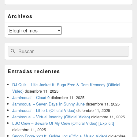
El
Archivos
área
de
widget
Archivos
barra
lateral
primaria
Buscar
Buscar
por:
Entradas recientes
DJ Quik – Life Jacket ft. Suga Free & Dom Kennedy (Official
Video)
diciembre 11, 2025
Jamiroquai – Cloud 9
diciembre 11, 2025
Jamiroquai – Seven Days In Sunny June
diciembre 11, 2025
Jamiroquai – Little L (Official Video)
diciembre 11, 2025
Jamiroquai – Virtual Insanity (Official Video)
diciembre 11, 2025
LBC Crew – Beware Of My Crew (Official Video) [Explicit]
diciembre 11, 2025
Snoop Dogg- 220 ft. Goldie Loc (Official Music Video)
diciembre