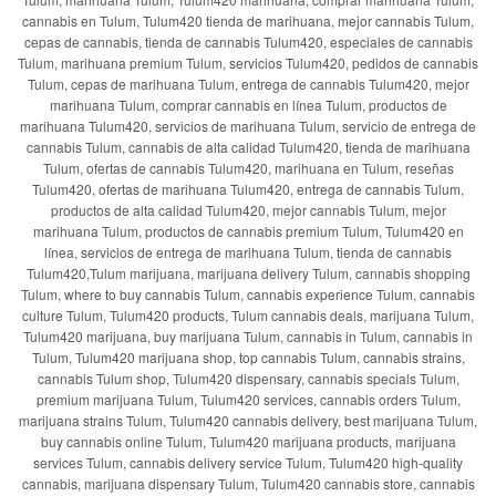
cannabis en Tulum, Tulum420 tienda de marihuana, mejor cannabis Tulum,
cepas de cannabis, tienda de cannabis Tulum420, especiales de cannabis
Tulum, marihuana premium Tulum, servicios Tulum420, pedidos de cannabis
Tulum, cepas de marihuana Tulum, entrega de cannabis Tulum420, mejor
marihuana Tulum, comprar cannabis en línea Tulum, productos de
marihuana Tulum420, servicios de marihuana Tulum, servicio de entrega de
cannabis Tulum, cannabis de alta calidad Tulum420, tienda de marihuana
Tulum, ofertas de cannabis Tulum420, marihuana en Tulum, reseñas
Tulum420, ofertas de marihuana Tulum420, entrega de cannabis Tulum,
productos de alta calidad Tulum420, mejor cannabis Tulum, mejor
marihuana Tulum, productos de cannabis premium Tulum, Tulum420 en
línea, servicios de entrega de marihuana Tulum, tienda de cannabis
Tulum420,Tulum marijuana, marijuana delivery Tulum, cannabis shopping
Tulum, where to buy cannabis Tulum, cannabis experience Tulum, cannabis
culture Tulum, Tulum420 products, Tulum cannabis deals, marijuana Tulum,
Tulum420 marijuana, buy marijuana Tulum, cannabis in Tulum, cannabis in
Tulum, Tulum420 marijuana shop, top cannabis Tulum, cannabis strains,
cannabis Tulum shop, Tulum420 dispensary, cannabis specials Tulum,
premium marijuana Tulum, Tulum420 services, cannabis orders Tulum,
marijuana strains Tulum, Tulum420 cannabis delivery, best marijuana Tulum,
buy cannabis online Tulum, Tulum420 marijuana products, marijuana
services Tulum, cannabis delivery service Tulum, Tulum420 high-quality
cannabis, marijuana dispensary Tulum, Tulum420 cannabis store, cannabis