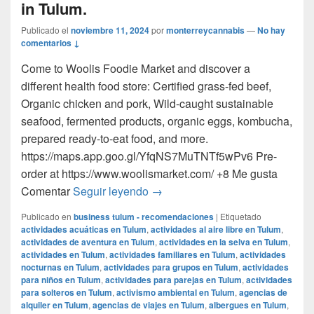
in Tulum.
Publicado el
noviembre 11, 2024
por
monterreycannabis
—
No hay
comentarios ↓
Come to Woolis Foodie Market and discover a
different health food store: Certified grass-fed beef,
Organic chicken and pork, Wild-caught sustainable
seafood, fermented products, organic eggs, kombucha,
prepared ready-to-eat food, and more.
https://maps.app.goo.gl/YfqNS7MuTNTf5wPv6 Pre-
order at https://www.woolismarket.com/ +8 Me gusta
Get Certified organic, grass-fed 
Comentar
Seguir leyendo
→
Publicado en
business tulum - recomendaciones
|
Etiquetado
actividades acuáticas en Tulum
,
actividades al aire libre en Tulum
,
actividades de aventura en Tulum
,
actividades en la selva en Tulum
,
actividades en Tulum
,
actividades familiares en Tulum
,
actividades
nocturnas en Tulum
,
actividades para grupos en Tulum
,
actividades
para niños en Tulum
,
actividades para parejas en Tulum
,
actividades
para solteros en Tulum
,
activismo ambiental en Tulum
,
agencias de
alquiler en Tulum
,
agencias de viajes en Tulum
,
albergues en Tulum
,