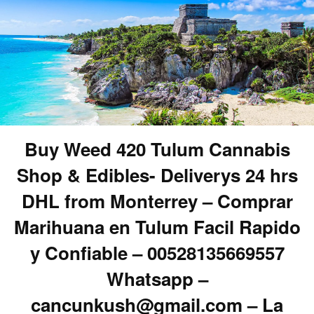
Buy Weed 420 Tulum Cannabis
Shop & Edibles- Deliverys 24 hrs
DHL from Monterrey – Comprar
Marihuana en Tulum Facil Rapido
y Confiable – 00528135669557
Whatsapp –
cancunkush@gmail.com – La