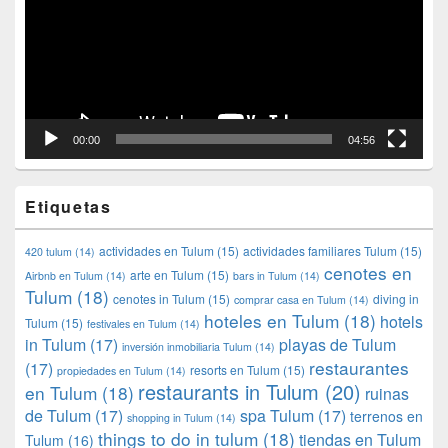
00:00
04:56
Etiquetas
actividades en Tulum
(15)
actividades familiares Tulum
(15)
420 tulum
(14)
cenotes en
arte en Tulum
(15)
Airbnb en Tulum
(14)
bars in Tulum
(14)
Tulum
(18)
cenotes in Tulum
(15)
diving in
comprar casa en Tulum
(14)
hoteles en Tulum
(18)
hotels
Tulum
(15)
festivales en Tulum
(14)
in Tulum
(17)
playas de Tulum
inversión inmobiliaria Tulum
(14)
restaurantes
(17)
resorts en Tulum
(15)
propiedades en Tulum
(14)
restaurants in Tulum
(20)
en Tulum
(18)
ruinas
de Tulum
(17)
spa Tulum
(17)
terrenos en
shopping in Tulum
(14)
things to do in tulum
(18)
tiendas en Tulum
Tulum
(16)