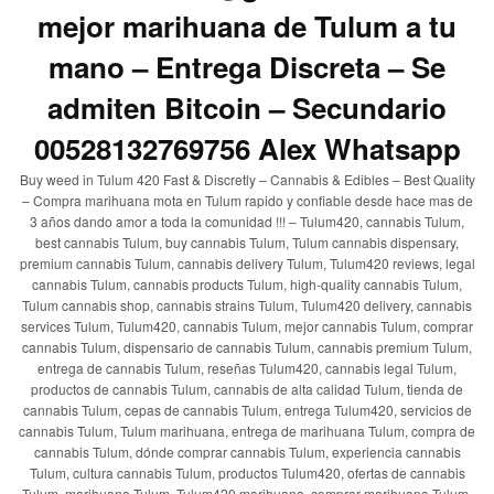
mejor marihuana de Tulum a tu
mano – Entrega Discreta – Se
admiten Bitcoin – Secundario
00528132769756 Alex Whatsapp
Buy weed in Tulum 420 Fast & Discretly – Cannabis & Edibles – Best Quality
– Compra marihuana mota en Tulum rapido y confiable desde hace mas de
3 años dando amor a toda la comunidad !!! – Tulum420, cannabis Tulum,
best cannabis Tulum, buy cannabis Tulum, Tulum cannabis dispensary,
premium cannabis Tulum, cannabis delivery Tulum, Tulum420 reviews, legal
cannabis Tulum, cannabis products Tulum, high-quality cannabis Tulum,
Tulum cannabis shop, cannabis strains Tulum, Tulum420 delivery, cannabis
services Tulum, Tulum420, cannabis Tulum, mejor cannabis Tulum, comprar
cannabis Tulum, dispensario de cannabis Tulum, cannabis premium Tulum,
entrega de cannabis Tulum, reseñas Tulum420, cannabis legal Tulum,
productos de cannabis Tulum, cannabis de alta calidad Tulum, tienda de
cannabis Tulum, cepas de cannabis Tulum, entrega Tulum420, servicios de
cannabis Tulum, Tulum marihuana, entrega de marihuana Tulum, compra de
cannabis Tulum, dónde comprar cannabis Tulum, experiencia cannabis
Tulum, cultura cannabis Tulum, productos Tulum420, ofertas de cannabis
Tulum, marihuana Tulum, Tulum420 marihuana, comprar marihuana Tulum,