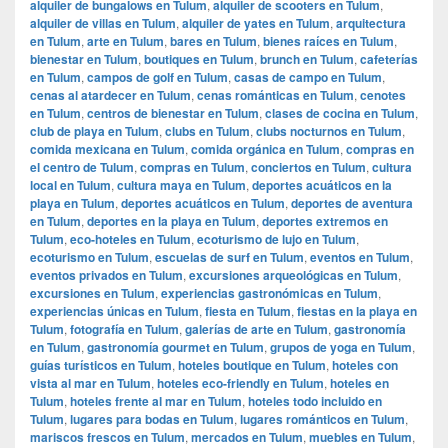
alquiler de bungalows en Tulum
,
alquiler de scooters en Tulum
,
alquiler de villas en Tulum
,
alquiler de yates en Tulum
,
arquitectura
en Tulum
,
arte en Tulum
,
bares en Tulum
,
bienes raíces en Tulum
,
bienestar en Tulum
,
boutiques en Tulum
,
brunch en Tulum
,
cafeterías
en Tulum
,
campos de golf en Tulum
,
casas de campo en Tulum
,
cenas al atardecer en Tulum
,
cenas románticas en Tulum
,
cenotes
en Tulum
,
centros de bienestar en Tulum
,
clases de cocina en Tulum
,
club de playa en Tulum
,
clubs en Tulum
,
clubs nocturnos en Tulum
,
comida mexicana en Tulum
,
comida orgánica en Tulum
,
compras en
el centro de Tulum
,
compras en Tulum
,
conciertos en Tulum
,
cultura
local en Tulum
,
cultura maya en Tulum
,
deportes acuáticos en la
playa en Tulum
,
deportes acuáticos en Tulum
,
deportes de aventura
en Tulum
,
deportes en la playa en Tulum
,
deportes extremos en
Tulum
,
eco-hoteles en Tulum
,
ecoturismo de lujo en Tulum
,
ecoturismo en Tulum
,
escuelas de surf en Tulum
,
eventos en Tulum
,
eventos privados en Tulum
,
excursiones arqueológicas en Tulum
,
excursiones en Tulum
,
experiencias gastronómicas en Tulum
,
experiencias únicas en Tulum
,
fiesta en Tulum
,
fiestas en la playa en
Tulum
,
fotografía en Tulum
,
galerías de arte en Tulum
,
gastronomía
en Tulum
,
gastronomía gourmet en Tulum
,
grupos de yoga en Tulum
,
guías turísticos en Tulum
,
hoteles boutique en Tulum
,
hoteles con
vista al mar en Tulum
,
hoteles eco-friendly en Tulum
,
hoteles en
Tulum
,
hoteles frente al mar en Tulum
,
hoteles todo incluido en
Tulum
,
lugares para bodas en Tulum
,
lugares románticos en Tulum
,
mariscos frescos en Tulum
,
mercados en Tulum
,
muebles en Tulum
,