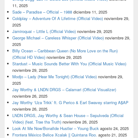
11, 2025
Sade – Paradise – Official – 1988
diciembre 11, 2025
Coldplay – Adventure Of A Lifetime (Official Video)
noviembre 29,
2025
Jamiroquai – Little L (Official Video)
noviembre 29, 2025
George Michael – Careless Whisper (Official Video)
noviembre 29,
2025
Billy Ocean – Caribbean Queen (No More Love on the Run)
(Official HD Video)
noviembre 29, 2025
Stardust – Music Sounds Better With You (Official Music Video)
noviembre 29, 2025
Modjo – Lady (Hear Me Tonight) (Official Video)
noviembre 29,
2025
Jay Worthy & LNDN DRGS – Calamari (Official Visualizer)
noviembre 26, 2025
Jay Worthy ‘Uza Trikk’ ft. G Perico & Earl Swavey starring A$AP
noviembre 26, 2025
LNDN DRGS, Jay Worthy & Sean House – Sepulveda (Official
Video) (feat. Trae tha Truth)
noviembre 26, 2025
Look At Me Now/Bonafide Hustler – Young Buck
agosto 24, 2025
Frontera México Belice Xcalak || Quintana Roo.
agosto 21, 2025