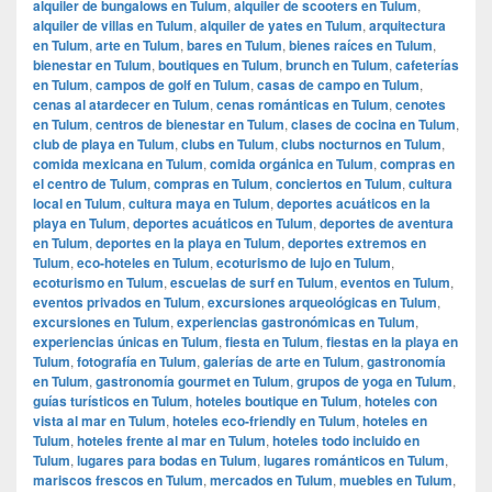
alquiler de bungalows en Tulum
,
alquiler de scooters en Tulum
,
alquiler de villas en Tulum
,
alquiler de yates en Tulum
,
arquitectura
en Tulum
,
arte en Tulum
,
bares en Tulum
,
bienes raíces en Tulum
,
bienestar en Tulum
,
boutiques en Tulum
,
brunch en Tulum
,
cafeterías
en Tulum
,
campos de golf en Tulum
,
casas de campo en Tulum
,
cenas al atardecer en Tulum
,
cenas románticas en Tulum
,
cenotes
en Tulum
,
centros de bienestar en Tulum
,
clases de cocina en Tulum
,
club de playa en Tulum
,
clubs en Tulum
,
clubs nocturnos en Tulum
,
comida mexicana en Tulum
,
comida orgánica en Tulum
,
compras en
el centro de Tulum
,
compras en Tulum
,
conciertos en Tulum
,
cultura
local en Tulum
,
cultura maya en Tulum
,
deportes acuáticos en la
playa en Tulum
,
deportes acuáticos en Tulum
,
deportes de aventura
en Tulum
,
deportes en la playa en Tulum
,
deportes extremos en
Tulum
,
eco-hoteles en Tulum
,
ecoturismo de lujo en Tulum
,
ecoturismo en Tulum
,
escuelas de surf en Tulum
,
eventos en Tulum
,
eventos privados en Tulum
,
excursiones arqueológicas en Tulum
,
excursiones en Tulum
,
experiencias gastronómicas en Tulum
,
experiencias únicas en Tulum
,
fiesta en Tulum
,
fiestas en la playa en
Tulum
,
fotografía en Tulum
,
galerías de arte en Tulum
,
gastronomía
en Tulum
,
gastronomía gourmet en Tulum
,
grupos de yoga en Tulum
,
guías turísticos en Tulum
,
hoteles boutique en Tulum
,
hoteles con
vista al mar en Tulum
,
hoteles eco-friendly en Tulum
,
hoteles en
Tulum
,
hoteles frente al mar en Tulum
,
hoteles todo incluido en
Tulum
,
lugares para bodas en Tulum
,
lugares románticos en Tulum
,
mariscos frescos en Tulum
,
mercados en Tulum
,
muebles en Tulum
,