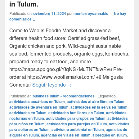
in Tulum.
Publicado el
noviembre 11, 2024
por
monterreycannabis
—
No hay
comentarios ↓
Come to Woolis Foodie Market and discover a
different health food store: Certified grass-fed beef,
Organic chicken and pork, Wild-caught sustainable
seafood, fermented products, organic eggs, kombucha,
prepared ready-to-eat food, and more.
https://maps.app.goo.gl/YfqNS7MuTNTf5wPv6 Pre-
order at https://www.woolismarket.com/ +8 Me gusta
Get Certified organic, grass-fed 
Comentar
Seguir leyendo
→
Publicado en
business tulum - recomendaciones
|
Etiquetado
actividades acuáticas en Tulum
,
actividades al aire libre en Tulum
,
actividades de aventura en Tulum
,
actividades en la selva en Tulum
,
actividades en Tulum
,
actividades familiares en Tulum
,
actividades
nocturnas en Tulum
,
actividades para grupos en Tulum
,
actividades
para niños en Tulum
,
actividades para parejas en Tulum
,
actividades
para solteros en Tulum
,
activismo ambiental en Tulum
,
agencias de
alquiler en Tulum
,
agencias de viajes en Tulum
,
albergues en Tulum
,