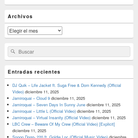
El
Archivos
área
de
widget
Archivos
barra
lateral
primaria
Buscar
Buscar
por:
Entradas recientes
DJ Quik – Life Jacket ft. Suga Free & Dom Kennedy (Official
Video)
diciembre 11, 2025
Jamiroquai – Cloud 9
diciembre 11, 2025
Jamiroquai – Seven Days In Sunny June
diciembre 11, 2025
Jamiroquai – Little L (Official Video)
diciembre 11, 2025
Jamiroquai – Virtual Insanity (Official Video)
diciembre 11, 2025
LBC Crew – Beware Of My Crew (Official Video) [Explicit]
diciembre 11, 2025
Snoop Dogg- 220 ft. Goldie Loc (Official Music Video)
diciembre