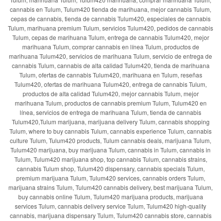
cannabis en Tulum, Tulum420 tienda de marihuana, mejor cannabis Tulum,
cepas de cannabis, tienda de cannabis Tulum420, especiales de cannabis
Tulum, marihuana premium Tulum, servicios Tulum420, pedidos de cannabis
Tulum, cepas de marihuana Tulum, entrega de cannabis Tulum420, mejor
marihuana Tulum, comprar cannabis en línea Tulum, productos de
marihuana Tulum420, servicios de marihuana Tulum, servicio de entrega de
cannabis Tulum, cannabis de alta calidad Tulum420, tienda de marihuana
Tulum, ofertas de cannabis Tulum420, marihuana en Tulum, reseñas
Tulum420, ofertas de marihuana Tulum420, entrega de cannabis Tulum,
productos de alta calidad Tulum420, mejor cannabis Tulum, mejor
marihuana Tulum, productos de cannabis premium Tulum, Tulum420 en
línea, servicios de entrega de marihuana Tulum, tienda de cannabis
Tulum420,Tulum marijuana, marijuana delivery Tulum, cannabis shopping
Tulum, where to buy cannabis Tulum, cannabis experience Tulum, cannabis
culture Tulum, Tulum420 products, Tulum cannabis deals, marijuana Tulum,
Tulum420 marijuana, buy marijuana Tulum, cannabis in Tulum, cannabis in
Tulum, Tulum420 marijuana shop, top cannabis Tulum, cannabis strains,
cannabis Tulum shop, Tulum420 dispensary, cannabis specials Tulum,
premium marijuana Tulum, Tulum420 services, cannabis orders Tulum,
marijuana strains Tulum, Tulum420 cannabis delivery, best marijuana Tulum,
buy cannabis online Tulum, Tulum420 marijuana products, marijuana
services Tulum, cannabis delivery service Tulum, Tulum420 high-quality
cannabis, marijuana dispensary Tulum, Tulum420 cannabis store, cannabis