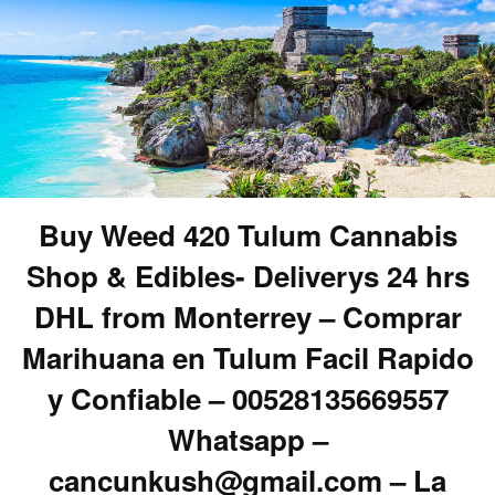
Buy Weed 420 Tulum Cannabis
Shop & Edibles- Deliverys 24 hrs
DHL from Monterrey – Comprar
Marihuana en Tulum Facil Rapido
y Confiable – 00528135669557
Whatsapp –
cancunkush@gmail.com – La