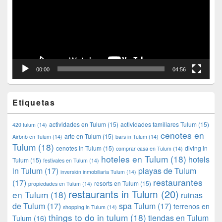
00:00
04:56
Etiquetas
actividades en Tulum
(15)
actividades familiares Tulum
(15)
420 tulum
(14)
cenotes en
arte en Tulum
(15)
Airbnb en Tulum
(14)
bars in Tulum
(14)
Tulum
(18)
cenotes in Tulum
(15)
diving in
comprar casa en Tulum
(14)
hoteles en Tulum
(18)
hotels
Tulum
(15)
festivales en Tulum
(14)
in Tulum
(17)
playas de Tulum
inversión inmobiliaria Tulum
(14)
restaurantes
(17)
resorts en Tulum
(15)
propiedades en Tulum
(14)
restaurants in Tulum
(20)
en Tulum
(18)
ruinas
de Tulum
(17)
spa Tulum
(17)
terrenos en
shopping in Tulum
(14)
things to do in tulum
(18)
tiendas en Tulum
Tulum
(16)