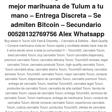
mejor marihuana de Tulum a tu
mano – Entrega Discreta – Se
admiten Bitcoin – Secundario
00528132769756 Alex Whatsapp
Buy weed in Tulum 420 Fast & Discretly – Cannabis & Edibles – Best Quality
– Compra marihuana mota en Tulum rapido y confiable desde hace mas de
3 años dando amor a toda la comunidad !!! – Tulum420, cannabis Tulum,
best cannabis Tulum, buy cannabis Tulum, Tulum cannabis dispensary,
premium cannabis Tulum, cannabis delivery Tulum, Tulum420 reviews, legal
cannabis Tulum, cannabis products Tulum, high-quality cannabis Tulum,
Tulum cannabis shop, cannabis strains Tulum, Tulum420 delivery, cannabis
services Tulum, Tulum420, cannabis Tulum, mejor cannabis Tulum, comprar
cannabis Tulum, dispensario de cannabis Tulum, cannabis premium Tulum,
entrega de cannabis Tulum, reseñas Tulum420, cannabis legal Tulum,
productos de cannabis Tulum, cannabis de alta calidad Tulum, tienda de
cannabis Tulum, cepas de cannabis Tulum, entrega Tulum420, servicios de
cannabis Tulum, Tulum marihuana, entrega de marihuana Tulum, compra de
cannabis Tulum, dónde comprar cannabis Tulum, experiencia cannabis
Tulum, cultura cannabis Tulum, productos Tulum420, ofertas de cannabis
Tulum, marihuana Tulum, Tulum420 marihuana, comprar marihuana Tulum,