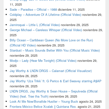
11, 2025
Sade – Paradise – Official – 1988
diciembre 11, 2025
Coldplay – Adventure Of A Lifetime (Official Video)
noviembre 29,
2025
Jamiroquai – Little L (Official Video)
noviembre 29, 2025
George Michael – Careless Whisper (Official Video)
noviembre 29,
2025
Billy Ocean – Caribbean Queen (No More Love on the Run)
(Official HD Video)
noviembre 29, 2025
Stardust – Music Sounds Better With You (Official Music Video)
noviembre 29, 2025
Modjo – Lady (Hear Me Tonight) (Official Video)
noviembre 29,
2025
Jay Worthy & LNDN DRGS – Calamari (Official Visualizer)
noviembre 26, 2025
Jay Worthy ‘Uza Trikk’ ft. G Perico & Earl Swavey starring A$AP
noviembre 26, 2025
LNDN DRGS, Jay Worthy & Sean House – Sepulveda (Official
Video) (feat. Trae tha Truth)
noviembre 26, 2025
Look At Me Now/Bonafide Hustler – Young Buck
agosto 24, 2025
Frontera México Belice Xcalak || Quintana Roo.
agosto 21, 2025