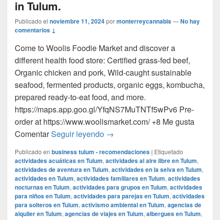
in Tulum.
Publicado el
noviembre 11, 2024
por
monterreycannabis
—
No hay
comentarios ↓
Come to Woolis Foodie Market and discover a
different health food store: Certified grass-fed beef,
Organic chicken and pork, Wild-caught sustainable
seafood, fermented products, organic eggs, kombucha,
prepared ready-to-eat food, and more.
https://maps.app.goo.gl/YfqNS7MuTNTf5wPv6 Pre-
order at https://www.woolismarket.com/ +8 Me gusta
Get Certified organic, grass-fed 
Comentar
Seguir leyendo
→
Publicado en
business tulum - recomendaciones
|
Etiquetado
actividades acuáticas en Tulum
,
actividades al aire libre en Tulum
,
actividades de aventura en Tulum
,
actividades en la selva en Tulum
,
actividades en Tulum
,
actividades familiares en Tulum
,
actividades
nocturnas en Tulum
,
actividades para grupos en Tulum
,
actividades
para niños en Tulum
,
actividades para parejas en Tulum
,
actividades
para solteros en Tulum
,
activismo ambiental en Tulum
,
agencias de
alquiler en Tulum
,
agencias de viajes en Tulum
,
albergues en Tulum
,