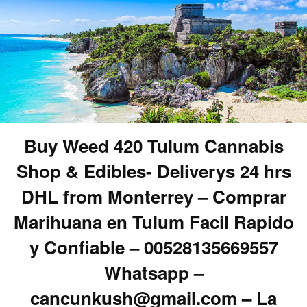
Buy Weed 420 Tulum Cannabis
Shop & Edibles- Deliverys 24 hrs
DHL from Monterrey – Comprar
Marihuana en Tulum Facil Rapido
y Confiable – 00528135669557
Whatsapp –
cancunkush@gmail.com – La