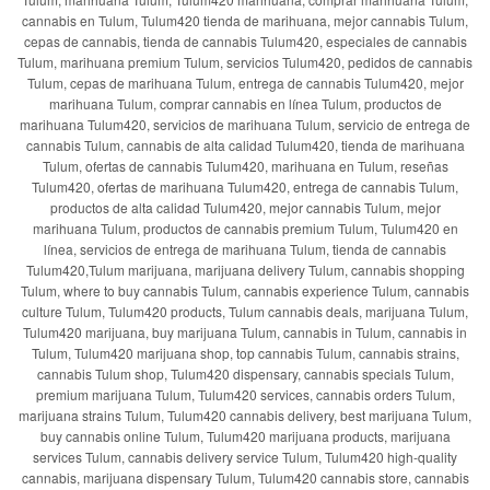
cannabis en Tulum, Tulum420 tienda de marihuana, mejor cannabis Tulum,
cepas de cannabis, tienda de cannabis Tulum420, especiales de cannabis
Tulum, marihuana premium Tulum, servicios Tulum420, pedidos de cannabis
Tulum, cepas de marihuana Tulum, entrega de cannabis Tulum420, mejor
marihuana Tulum, comprar cannabis en línea Tulum, productos de
marihuana Tulum420, servicios de marihuana Tulum, servicio de entrega de
cannabis Tulum, cannabis de alta calidad Tulum420, tienda de marihuana
Tulum, ofertas de cannabis Tulum420, marihuana en Tulum, reseñas
Tulum420, ofertas de marihuana Tulum420, entrega de cannabis Tulum,
productos de alta calidad Tulum420, mejor cannabis Tulum, mejor
marihuana Tulum, productos de cannabis premium Tulum, Tulum420 en
línea, servicios de entrega de marihuana Tulum, tienda de cannabis
Tulum420,Tulum marijuana, marijuana delivery Tulum, cannabis shopping
Tulum, where to buy cannabis Tulum, cannabis experience Tulum, cannabis
culture Tulum, Tulum420 products, Tulum cannabis deals, marijuana Tulum,
Tulum420 marijuana, buy marijuana Tulum, cannabis in Tulum, cannabis in
Tulum, Tulum420 marijuana shop, top cannabis Tulum, cannabis strains,
cannabis Tulum shop, Tulum420 dispensary, cannabis specials Tulum,
premium marijuana Tulum, Tulum420 services, cannabis orders Tulum,
marijuana strains Tulum, Tulum420 cannabis delivery, best marijuana Tulum,
buy cannabis online Tulum, Tulum420 marijuana products, marijuana
services Tulum, cannabis delivery service Tulum, Tulum420 high-quality
cannabis, marijuana dispensary Tulum, Tulum420 cannabis store, cannabis