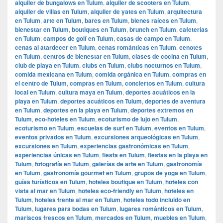
alquiler de bungalows en Tulum
,
alquiler de scooters en Tulum
,
alquiler de villas en Tulum
,
alquiler de yates en Tulum
,
arquitectura
en Tulum
,
arte en Tulum
,
bares en Tulum
,
bienes raíces en Tulum
,
bienestar en Tulum
,
boutiques en Tulum
,
brunch en Tulum
,
cafeterías
en Tulum
,
campos de golf en Tulum
,
casas de campo en Tulum
,
cenas al atardecer en Tulum
,
cenas románticas en Tulum
,
cenotes
en Tulum
,
centros de bienestar en Tulum
,
clases de cocina en Tulum
,
club de playa en Tulum
,
clubs en Tulum
,
clubs nocturnos en Tulum
,
comida mexicana en Tulum
,
comida orgánica en Tulum
,
compras en
el centro de Tulum
,
compras en Tulum
,
conciertos en Tulum
,
cultura
local en Tulum
,
cultura maya en Tulum
,
deportes acuáticos en la
playa en Tulum
,
deportes acuáticos en Tulum
,
deportes de aventura
en Tulum
,
deportes en la playa en Tulum
,
deportes extremos en
Tulum
,
eco-hoteles en Tulum
,
ecoturismo de lujo en Tulum
,
ecoturismo en Tulum
,
escuelas de surf en Tulum
,
eventos en Tulum
,
eventos privados en Tulum
,
excursiones arqueológicas en Tulum
,
excursiones en Tulum
,
experiencias gastronómicas en Tulum
,
experiencias únicas en Tulum
,
fiesta en Tulum
,
fiestas en la playa en
Tulum
,
fotografía en Tulum
,
galerías de arte en Tulum
,
gastronomía
en Tulum
,
gastronomía gourmet en Tulum
,
grupos de yoga en Tulum
,
guías turísticos en Tulum
,
hoteles boutique en Tulum
,
hoteles con
vista al mar en Tulum
,
hoteles eco-friendly en Tulum
,
hoteles en
Tulum
,
hoteles frente al mar en Tulum
,
hoteles todo incluido en
Tulum
,
lugares para bodas en Tulum
,
lugares románticos en Tulum
,
mariscos frescos en Tulum
,
mercados en Tulum
,
muebles en Tulum
,