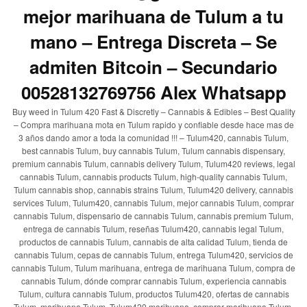
mejor marihuana de Tulum a tu
mano – Entrega Discreta – Se
admiten Bitcoin – Secundario
00528132769756 Alex Whatsapp
Buy weed in Tulum 420 Fast & Discretly – Cannabis & Edibles – Best Quality
– Compra marihuana mota en Tulum rapido y confiable desde hace mas de
3 años dando amor a toda la comunidad !!! – Tulum420, cannabis Tulum,
best cannabis Tulum, buy cannabis Tulum, Tulum cannabis dispensary,
premium cannabis Tulum, cannabis delivery Tulum, Tulum420 reviews, legal
cannabis Tulum, cannabis products Tulum, high-quality cannabis Tulum,
Tulum cannabis shop, cannabis strains Tulum, Tulum420 delivery, cannabis
services Tulum, Tulum420, cannabis Tulum, mejor cannabis Tulum, comprar
cannabis Tulum, dispensario de cannabis Tulum, cannabis premium Tulum,
entrega de cannabis Tulum, reseñas Tulum420, cannabis legal Tulum,
productos de cannabis Tulum, cannabis de alta calidad Tulum, tienda de
cannabis Tulum, cepas de cannabis Tulum, entrega Tulum420, servicios de
cannabis Tulum, Tulum marihuana, entrega de marihuana Tulum, compra de
cannabis Tulum, dónde comprar cannabis Tulum, experiencia cannabis
Tulum, cultura cannabis Tulum, productos Tulum420, ofertas de cannabis
Tulum, marihuana Tulum, Tulum420 marihuana, comprar marihuana Tulum,