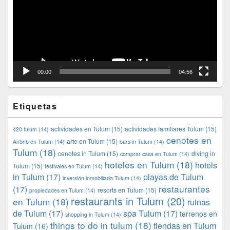
00:00
04:56
Etiquetas
actividades en Tulum
(15)
actividades familiares Tulum
(15)
420 tulum
(14)
cenotes en
arte en Tulum
(15)
Airbnb en Tulum
(14)
bars in Tulum
(14)
Tulum
(18)
cenotes in Tulum
(15)
diving in
comprar casa en Tulum
(14)
hoteles en Tulum
(18)
hotels
Tulum
(15)
festivales en Tulum
(14)
in Tulum
(17)
playas de Tulum
inversión inmobiliaria Tulum
(14)
restaurantes
(17)
resorts en Tulum
(15)
propiedades en Tulum
(14)
restaurants in Tulum
(20)
en Tulum
(18)
ruinas
de Tulum
(17)
spa Tulum
(17)
terrenos en
shopping in Tulum
(14)
things to do in tulum
(18)
tiendas en Tulum
Tulum
(16)