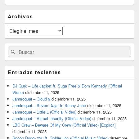
El
Archivos
área
de
widget
Archivos
barra
lateral
primaria
Buscar
Buscar
por:
Entradas recientes
DJ Quik – Life Jacket ft. Suga Free & Dom Kennedy (Official
Video)
diciembre 11, 2025
Jamiroquai – Cloud 9
diciembre 11, 2025
Jamiroquai – Seven Days In Sunny June
diciembre 11, 2025
Jamiroquai – Little L (Official Video)
diciembre 11, 2025
Jamiroquai – Virtual Insanity (Official Video)
diciembre 11, 2025
LBC Crew – Beware Of My Crew (Official Video) [Explicit]
diciembre 11, 2025
Snoop Dogg- 220 ft. Goldie Loc (Official Music Video)
diciembre