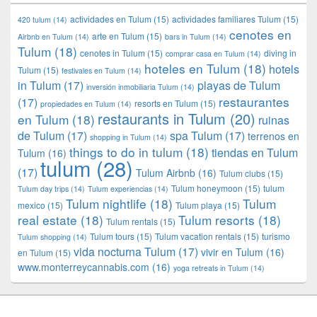
actividades en Tulum
(15)
actividades familiares Tulum
(15)
420 tulum
(14)
cenotes en
arte en Tulum
(15)
Airbnb en Tulum
(14)
bars in Tulum
(14)
Tulum
(18)
cenotes in Tulum
(15)
diving in
comprar casa en Tulum
(14)
hoteles en Tulum
(18)
hotels
Tulum
(15)
festivales en Tulum
(14)
in Tulum
(17)
playas de Tulum
inversión inmobiliaria Tulum
(14)
restaurantes
(17)
resorts en Tulum
(15)
propiedades en Tulum
(14)
restaurants in Tulum
(20)
en Tulum
(18)
ruinas
de Tulum
(17)
spa Tulum
(17)
terrenos en
shopping in Tulum
(14)
things to do in tulum
(18)
tiendas en Tulum
Tulum
(16)
tulum
(28)
(17)
Tulum Airbnb
(16)
Tulum clubs
(15)
Tulum honeymoon
(15)
tulum
Tulum day trips
(14)
Tulum experiencias
(14)
Tulum nightlife
(18)
Tulum
mexico
(15)
Tulum playa
(15)
real estate
(18)
Tulum resorts
(18)
Tulum rentals
(15)
Tulum tours
(15)
Tulum vacation rentals
(15)
turismo
Tulum shopping
(14)
vida nocturna Tulum
(17)
vivir en Tulum
(16)
en Tulum
(15)
www.monterreycannabis.com
(16)
yoga retreats in Tulum
(14)