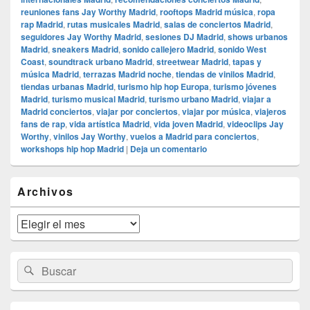
reuniones fans Jay Worthy Madrid
,
rooftops Madrid música
,
ropa
rap Madrid
,
rutas musicales Madrid
,
salas de conciertos Madrid
,
seguidores Jay Worthy Madrid
,
sesiones DJ Madrid
,
shows urbanos
Madrid
,
sneakers Madrid
,
sonido callejero Madrid
,
sonido West
Coast
,
soundtrack urbano Madrid
,
streetwear Madrid
,
tapas y
música Madrid
,
terrazas Madrid noche
,
tiendas de vinilos Madrid
,
tiendas urbanas Madrid
,
turismo hip hop Europa
,
turismo jóvenes
Madrid
,
turismo musical Madrid
,
turismo urbano Madrid
,
viajar a
Madrid conciertos
,
viajar por conciertos
,
viajar por música
,
viajeros
fans de rap
,
vida artística Madrid
,
vida joven Madrid
,
videoclips Jay
Worthy
,
vinilos Jay Worthy
,
vuelos a Madrid para conciertos
,
workshops hip hop Madrid
|
Deja un comentario
El
Archivos
área
de
widget
Archivos
barra
lateral
primaria
Buscar
Buscar
por: