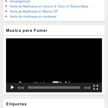
Uncategorized
Venta de Marihuana en Cancun & Tulum & Riviera Maya
Venta de Marihuana en Mexico DF
Venta de marihuana en monterrey
Musica para Fumar
Reproductor
de
vídeo
00:00
04:56
Etiquetas