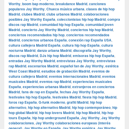
Worthy
,
boom bap moderno
,
breakdance Madrid
,
canciones
populares Jay Worthy
,
Chueca música urbana
,
clases de hip hop
Madrid
,
clubes Madrid
,
clubs urbanos Madrid
,
colaboraciones
posibles Jay Worthy España
,
coleccionistas hip hop Madrid
,
compra
discos rap Madrid
,
comunidad hip hop España
,
comunidad joven
Madrid
,
concierto Jay Worthy Madrid
,
conciertos hip hop Madrid
,
conciertos recomendados hip hop
,
conciertos recomendados
Madrid
,
conciertos urbanos España
,
conexión rap España USA
,
cultura callejera Madrid España
,
cultura hip hop España
,
cultura
nocturna Madrid
,
danza urbana Madrid
,
discografía Jay Worthy
,
discos rap Madrid
,
DJs hip hop Madrid
,
emisoras hip hop España
,
entradas Jay Worthy Madrid
,
entrevistas Jay Worthy
,
entrevistas
rap Madrid
,
escenarios Madrid
,
español fan de Jay Worthy
,
estética
West Coast Madrid
,
estudios de grabación Madrid
,
eventos de
cultura callejera Madrid
,
eventos internacionales Madrid
,
eventos
musicales Madrid
,
eventos rap Madrid
,
experiencias musicales
España
,
experiencias urbanas Madrid
,
extranjeros en conciertos
Madrid
,
fans de rap en España
,
fechas Jay Worthy España
,
festivales hip hop España
,
festivales Madrid
,
fiesta hip hop Madrid
,
foros rap España
,
G-funk moderno
,
grafiti Madrid
,
hip hop
alternativo
,
hip hop alternativo Madrid
,
hip hop contemporáneo
,
hip
hop global Madrid
,
hip hop lovers Madrid
,
hip hop Madrid
,
hip hop
tours España
,
hip hop underground España
,
Jay Worthy
,
Jay Worthy
colaboraciones
,
Jay Worthy colaboraciones europeas (interés
general)
,
Jay Worthy en España
,
Jay Worthy estética
,
Jay Worthy