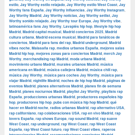
estilo
,
Jay Worthy estilo relajado
,
Jay Worthy estilo West Coast
,
Jay
Worthy fans España
,
Jay Worthy influencias
,
Jay Worthy Instagram
,
Jay Worthy Madrid
,
Jay Worthy noticias
,
Jay Worthy setlist
,
Jay
Worthy sonido relajado
,
Jay Worthy tour Europa
,
Jay Worthy vibe
,
latinoamérica fans Jay Worthy
,
Lavapiés hip hop
,
lifestyle hip hop
Madrid
,
Madrid capital musical
,
Madrid conciertos 2025
,
Madrid
cultura urbana
,
Madrid escena musical
,
Madrid para fanáticos de
conciertos
,
Madrid para fans del rap
,
Madrid underground
,
Madrid
vibes noche
,
Malasaña rap
,
medios urbanos España
,
mejores salas
Madrid hip hop
,
mejores zonas para conciertos Madrid
,
merch Jay
Worthy
,
merchandising rap Madrid
,
moda urbana Madrid
,
movimiento urbano Madrid
,
murales urbanos Madrid
,
música
americana en Madrid
,
música callejera Madrid
,
música chill rap
,
música Jay Worthy
,
música para coches Jay Worthy
,
música para
viajar Madrid
,
nightlife Madrid
,
noches de hip hop Madrid
,
páginas de
eventos Madrid
,
planes alternativos Madrid
,
planes fin de semana
Madrid
,
planes nocturnos Madrid
,
playlist Jay Worthy
,
playlists rap
España
,
producciones urbanas Madrid
,
productores españoles hip
hop
,
productores hip hop
,
pubs con música hip hop Madrid
,
qué
hacer en Madrid noche
,
radios urbanas Madrid
,
rap alternativo USA
,
rap californiano
,
rap colaboraciones USA
,
rap en vivo Madrid
,
rap
lovers España
,
rap shows Europa
,
rap sound Madrid
,
rap suave
West Coast
,
rap underground
,
rap West Coast
,
rap West Coast
España
,
rap West Coast futuro
,
rap West Coast vibes
,
raperos
internacionales Madrid
,
recomendaciones conciertos Madrid
,