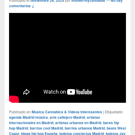
Publicado el
noviembre 26, 2025
por
monterreycannabis
—
No hay
comentarios ↓
Publicado en
Musica Cannabica & Videos Interesantes
|
Etiquetado
agenda Madrid música
,
arte callejero Madrid
,
artistas
internacionales en Madrid
,
artistas urbanos en Madrid
,
bares hip
hop Madrid
,
barrios cool Madrid
,
barrios urbanos Madrid
,
beats West
Coast
,
blogs hip hop España
,
boletos conciertos Madrid
,
boletos Jay