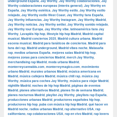
underground España
,
Jay Worthy
,
Jay Worthy colaboraciones
,
Jay
Worthy colaboraciones europeas (interés general)
,
Jay Worthy en
España
,
Jay Worthy estética
,
Jay Worthy estilo
,
Jay Worthy estilo
relajado
,
Jay Worthy estilo West Coast
,
Jay Worthy fans España
,
Jay Worthy influencias
,
Jay Worthy Instagram
,
Jay Worthy Madrid
,
Jay Worthy noticias
,
Jay Worthy setlist
,
Jay Worthy sonido relajado
,
Jay Worthy tour Europa
,
Jay Worthy vibe
,
latinoamérica fans Jay
Worthy
,
Lavapiés hip hop
,
lifestyle hip hop Madrid
,
Madrid capital
musical
,
Madrid conciertos 2025
,
Madrid cultura urbana
,
Madrid
escena musical
,
Madrid para fanáticos de conciertos
,
Madrid para
fans del rap
,
Madrid underground
,
Madrid vibes noche
,
Malasaña
rap
,
medios urbanos España
,
mejores salas Madrid hip hop
,
mejores zonas para conciertos Madrid
,
merch Jay Worthy
,
merchandising rap Madrid
,
moda urbana Madrid
,
monterreycannabis.com
,
monterreymagico.com
,
movimiento
urbano Madrid
,
murales urbanos Madrid
,
música americana en
Madrid
,
música callejera Madrid
,
música chill rap
,
música Jay
Worthy
,
música para coches Jay Worthy
,
música para viajar Madrid
,
nightlife Madrid
,
noches de hip hop Madrid
,
páginas de eventos
Madrid
,
planes alternativos Madrid
,
planes fin de semana Madrid
,
planes nocturnos Madrid
,
playlist Jay Worthy
,
playlists rap España
,
producciones urbanas Madrid
,
productores españoles hip hop
,
productores hip hop
,
pubs con música hip hop Madrid
,
qué hacer en
Madrid noche
,
radios urbanas Madrid
,
rap alternativo USA
,
rap
californiano
,
rap colaboraciones USA
,
rap en vivo Madrid
,
rap lovers