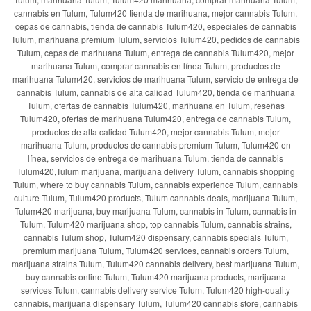
cannabis en Tulum, Tulum420 tienda de marihuana, mejor cannabis Tulum,
cepas de cannabis, tienda de cannabis Tulum420, especiales de cannabis
Tulum, marihuana premium Tulum, servicios Tulum420, pedidos de cannabis
Tulum, cepas de marihuana Tulum, entrega de cannabis Tulum420, mejor
marihuana Tulum, comprar cannabis en línea Tulum, productos de
marihuana Tulum420, servicios de marihuana Tulum, servicio de entrega de
cannabis Tulum, cannabis de alta calidad Tulum420, tienda de marihuana
Tulum, ofertas de cannabis Tulum420, marihuana en Tulum, reseñas
Tulum420, ofertas de marihuana Tulum420, entrega de cannabis Tulum,
productos de alta calidad Tulum420, mejor cannabis Tulum, mejor
marihuana Tulum, productos de cannabis premium Tulum, Tulum420 en
línea, servicios de entrega de marihuana Tulum, tienda de cannabis
Tulum420,Tulum marijuana, marijuana delivery Tulum, cannabis shopping
Tulum, where to buy cannabis Tulum, cannabis experience Tulum, cannabis
culture Tulum, Tulum420 products, Tulum cannabis deals, marijuana Tulum,
Tulum420 marijuana, buy marijuana Tulum, cannabis in Tulum, cannabis in
Tulum, Tulum420 marijuana shop, top cannabis Tulum, cannabis strains,
cannabis Tulum shop, Tulum420 dispensary, cannabis specials Tulum,
premium marijuana Tulum, Tulum420 services, cannabis orders Tulum,
marijuana strains Tulum, Tulum420 cannabis delivery, best marijuana Tulum,
buy cannabis online Tulum, Tulum420 marijuana products, marijuana
services Tulum, cannabis delivery service Tulum, Tulum420 high-quality
cannabis, marijuana dispensary Tulum, Tulum420 cannabis store, cannabis