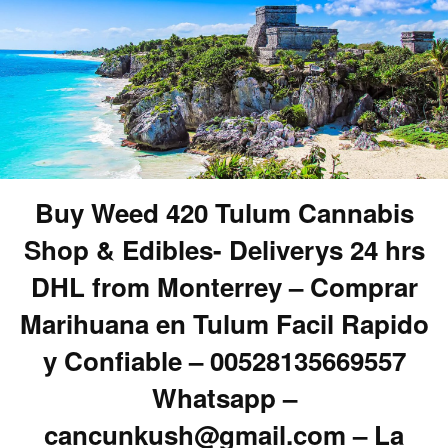
Buy Weed 420 Tulum Cannabis
Shop & Edibles- Deliverys 24 hrs
DHL from Monterrey – Comprar
Marihuana en Tulum Facil Rapido
y Confiable – 00528135669557
Whatsapp –
cancunkush@gmail.com – La