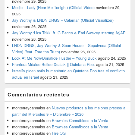
noviembre 29, 2025
Modjo – Lady (Hear Me Tonight) (Official Video)
noviembre 29,
2025
Jay Worthy & LNDN DRGS – Calamari (Official Visualizer)
noviembre 26, 2025
Jay Worthy ‘Uza Trikk’ ft. G Perico & Earl Swavey starring A$AP
noviembre 26, 2025
LNDN DRGS, Jay Worthy & Sean House – Sepulveda (Official
Video) (feat. Trae tha Truth)
noviembre 26, 2025
Look At Me Now/Bonafide Hustler – Young Buck
agosto 24, 2025
Frontera México Belice Xcalak || Quintana Roo.
agosto 21, 2025
Israelís piden asilo humanitario en Quintana Roo tras el conflicto
actual en Israel
agosto 21, 2025
Comentarios recientes
monterreycannabis
en
Nuevos productos a los mejores precios a
partir del Miercoles 9 – Diciembre – 2020
monterreycannabis
en
Brownies Cannábicos a la Venta
monterreycannabis
en
Brownies Cannábicos a la Venta
monterreycannabis
en
Fire OG