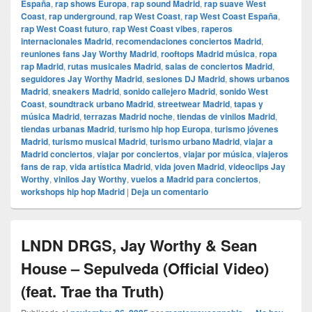
España
,
rap shows Europa
,
rap sound Madrid
,
rap suave West
Coast
,
rap underground
,
rap West Coast
,
rap West Coast España
,
rap West Coast futuro
,
rap West Coast vibes
,
raperos
internacionales Madrid
,
recomendaciones conciertos Madrid
,
reuniones fans Jay Worthy Madrid
,
rooftops Madrid música
,
ropa
rap Madrid
,
rutas musicales Madrid
,
salas de conciertos Madrid
,
seguidores Jay Worthy Madrid
,
sesiones DJ Madrid
,
shows urbanos
Madrid
,
sneakers Madrid
,
sonido callejero Madrid
,
sonido West
Coast
,
soundtrack urbano Madrid
,
streetwear Madrid
,
tapas y
música Madrid
,
terrazas Madrid noche
,
tiendas de vinilos Madrid
,
tiendas urbanas Madrid
,
turismo hip hop Europa
,
turismo jóvenes
Madrid
,
turismo musical Madrid
,
turismo urbano Madrid
,
viajar a
Madrid conciertos
,
viajar por conciertos
,
viajar por música
,
viajeros
fans de rap
,
vida artística Madrid
,
vida joven Madrid
,
videoclips Jay
Worthy
,
vinilos Jay Worthy
,
vuelos a Madrid para conciertos
,
workshops hip hop Madrid
|
Deja un comentario
LNDN DRGS, Jay Worthy & Sean
House – Sepulveda (Official Video)
(feat. Trae tha Truth)