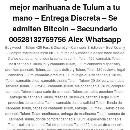
mejor marihuana de Tulum a tu
mano – Entrega Discreta – Se
admiten Bitcoin – Secundario
00528132769756 Alex Whatsapp
Buy weed in Tulum 420 Fast & Discretly – Cannabis & Edibles – Best Quality
– Compra marihuana mota en Tulum rapido y confiable desde hace mas de
3 años dando amor a toda la comunidad !!! – Tulum420, cannabis Tulum,
best cannabis Tulum, buy cannabis Tulum, Tulum cannabis dispensary,
premium cannabis Tulum, cannabis delivery Tulum, Tulum420 reviews, legal
cannabis Tulum, cannabis products Tulum, high-quality cannabis Tulum,
Tulum cannabis shop, cannabis strains Tulum, Tulum420 delivery, cannabis
services Tulum, Tulum420, cannabis Tulum, mejor cannabis Tulum, comprar
cannabis Tulum, dispensario de cannabis Tulum, cannabis premium Tulum,
entrega de cannabis Tulum, reseñas Tulum420, cannabis legal Tulum,
productos de cannabis Tulum, cannabis de alta calidad Tulum, tienda de
cannabis Tulum, cepas de cannabis Tulum, entrega Tulum420, servicios de
cannabis Tulum, Tulum marihuana, entrega de marihuana Tulum, compra de
cannabis Tulum, dónde comprar cannabis Tulum, experiencia cannabis
Tulum, cultura cannabis Tulum, productos Tulum420, ofertas de cannabis
Tulum, marihuana Tulum, Tulum420 marihuana, comprar marihuana Tulum,