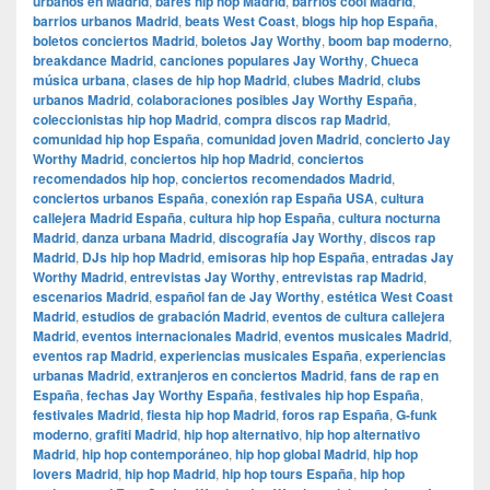
urbanos en Madrid
,
bares hip hop Madrid
,
barrios cool Madrid
,
barrios urbanos Madrid
,
beats West Coast
,
blogs hip hop España
,
boletos conciertos Madrid
,
boletos Jay Worthy
,
boom bap moderno
,
breakdance Madrid
,
canciones populares Jay Worthy
,
Chueca
música urbana
,
clases de hip hop Madrid
,
clubes Madrid
,
clubs
urbanos Madrid
,
colaboraciones posibles Jay Worthy España
,
coleccionistas hip hop Madrid
,
compra discos rap Madrid
,
comunidad hip hop España
,
comunidad joven Madrid
,
concierto Jay
Worthy Madrid
,
conciertos hip hop Madrid
,
conciertos
recomendados hip hop
,
conciertos recomendados Madrid
,
conciertos urbanos España
,
conexión rap España USA
,
cultura
callejera Madrid España
,
cultura hip hop España
,
cultura nocturna
Madrid
,
danza urbana Madrid
,
discografía Jay Worthy
,
discos rap
Madrid
,
DJs hip hop Madrid
,
emisoras hip hop España
,
entradas Jay
Worthy Madrid
,
entrevistas Jay Worthy
,
entrevistas rap Madrid
,
escenarios Madrid
,
español fan de Jay Worthy
,
estética West Coast
Madrid
,
estudios de grabación Madrid
,
eventos de cultura callejera
Madrid
,
eventos internacionales Madrid
,
eventos musicales Madrid
,
eventos rap Madrid
,
experiencias musicales España
,
experiencias
urbanas Madrid
,
extranjeros en conciertos Madrid
,
fans de rap en
España
,
fechas Jay Worthy España
,
festivales hip hop España
,
festivales Madrid
,
fiesta hip hop Madrid
,
foros rap España
,
G-funk
moderno
,
grafiti Madrid
,
hip hop alternativo
,
hip hop alternativo
Madrid
,
hip hop contemporáneo
,
hip hop global Madrid
,
hip hop
lovers Madrid
,
hip hop Madrid
,
hip hop tours España
,
hip hop