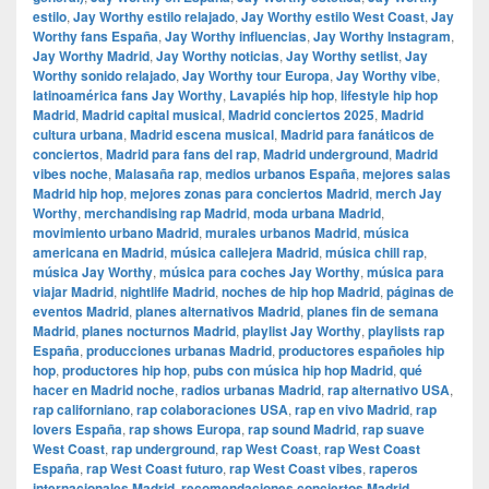
estilo
,
Jay Worthy estilo relajado
,
Jay Worthy estilo West Coast
,
Jay
Worthy fans España
,
Jay Worthy influencias
,
Jay Worthy Instagram
,
Jay Worthy Madrid
,
Jay Worthy noticias
,
Jay Worthy setlist
,
Jay
Worthy sonido relajado
,
Jay Worthy tour Europa
,
Jay Worthy vibe
,
latinoamérica fans Jay Worthy
,
Lavapiés hip hop
,
lifestyle hip hop
Madrid
,
Madrid capital musical
,
Madrid conciertos 2025
,
Madrid
cultura urbana
,
Madrid escena musical
,
Madrid para fanáticos de
conciertos
,
Madrid para fans del rap
,
Madrid underground
,
Madrid
vibes noche
,
Malasaña rap
,
medios urbanos España
,
mejores salas
Madrid hip hop
,
mejores zonas para conciertos Madrid
,
merch Jay
Worthy
,
merchandising rap Madrid
,
moda urbana Madrid
,
movimiento urbano Madrid
,
murales urbanos Madrid
,
música
americana en Madrid
,
música callejera Madrid
,
música chill rap
,
música Jay Worthy
,
música para coches Jay Worthy
,
música para
viajar Madrid
,
nightlife Madrid
,
noches de hip hop Madrid
,
páginas de
eventos Madrid
,
planes alternativos Madrid
,
planes fin de semana
Madrid
,
planes nocturnos Madrid
,
playlist Jay Worthy
,
playlists rap
España
,
producciones urbanas Madrid
,
productores españoles hip
hop
,
productores hip hop
,
pubs con música hip hop Madrid
,
qué
hacer en Madrid noche
,
radios urbanas Madrid
,
rap alternativo USA
,
rap californiano
,
rap colaboraciones USA
,
rap en vivo Madrid
,
rap
lovers España
,
rap shows Europa
,
rap sound Madrid
,
rap suave
West Coast
,
rap underground
,
rap West Coast
,
rap West Coast
España
,
rap West Coast futuro
,
rap West Coast vibes
,
raperos
internacionales Madrid
,
recomendaciones conciertos Madrid
,