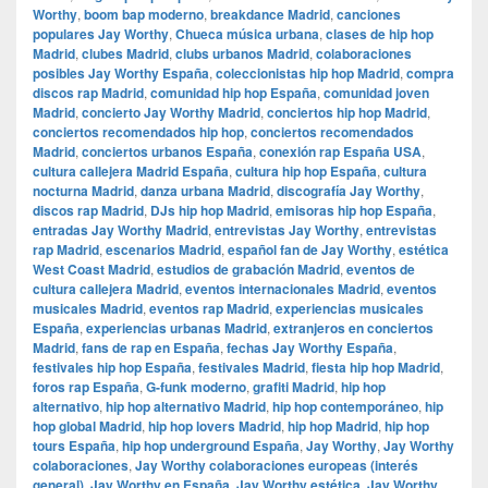
Worthy
,
boom bap moderno
,
breakdance Madrid
,
canciones
populares Jay Worthy
,
Chueca música urbana
,
clases de hip hop
Madrid
,
clubes Madrid
,
clubs urbanos Madrid
,
colaboraciones
posibles Jay Worthy España
,
coleccionistas hip hop Madrid
,
compra
discos rap Madrid
,
comunidad hip hop España
,
comunidad joven
Madrid
,
concierto Jay Worthy Madrid
,
conciertos hip hop Madrid
,
conciertos recomendados hip hop
,
conciertos recomendados
Madrid
,
conciertos urbanos España
,
conexión rap España USA
,
cultura callejera Madrid España
,
cultura hip hop España
,
cultura
nocturna Madrid
,
danza urbana Madrid
,
discografía Jay Worthy
,
discos rap Madrid
,
DJs hip hop Madrid
,
emisoras hip hop España
,
entradas Jay Worthy Madrid
,
entrevistas Jay Worthy
,
entrevistas
rap Madrid
,
escenarios Madrid
,
español fan de Jay Worthy
,
estética
West Coast Madrid
,
estudios de grabación Madrid
,
eventos de
cultura callejera Madrid
,
eventos internacionales Madrid
,
eventos
musicales Madrid
,
eventos rap Madrid
,
experiencias musicales
España
,
experiencias urbanas Madrid
,
extranjeros en conciertos
Madrid
,
fans de rap en España
,
fechas Jay Worthy España
,
festivales hip hop España
,
festivales Madrid
,
fiesta hip hop Madrid
,
foros rap España
,
G-funk moderno
,
grafiti Madrid
,
hip hop
alternativo
,
hip hop alternativo Madrid
,
hip hop contemporáneo
,
hip
hop global Madrid
,
hip hop lovers Madrid
,
hip hop Madrid
,
hip hop
tours España
,
hip hop underground España
,
Jay Worthy
,
Jay Worthy
colaboraciones
,
Jay Worthy colaboraciones europeas (interés
general)
,
Jay Worthy en España
,
Jay Worthy estética
,
Jay Worthy