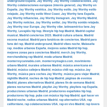
underground España
,
Jay Worthy
,
Jay Worthy colaboraciones
,
Jay
Worthy colaboraciones europeas (interés general)
,
Jay Worthy en
España
,
Jay Worthy estética
,
Jay Worthy estilo
,
Jay Worthy estilo
relajado
,
Jay Worthy estilo West Coast
,
Jay Worthy fans España
,
Jay Worthy influencias
,
Jay Worthy Instagram
,
Jay Worthy Madrid
,
Jay Worthy noticias
,
Jay Worthy setlist
,
Jay Worthy sonido relajado
,
Jay Worthy tour Europa
,
Jay Worthy vibe
,
latinoamérica fans Jay
Worthy
,
Lavapiés hip hop
,
lifestyle hip hop Madrid
,
Madrid capital
musical
,
Madrid conciertos 2025
,
Madrid cultura urbana
,
Madrid
escena musical
,
Madrid para fanáticos de conciertos
,
Madrid para
fans del rap
,
Madrid underground
,
Madrid vibes noche
,
Malasaña
rap
,
medios urbanos España
,
mejores salas Madrid hip hop
,
mejores zonas para conciertos Madrid
,
merch Jay Worthy
,
merchandising rap Madrid
,
moda urbana Madrid
,
monterreycannabis.com
,
monterreymagico.com
,
movimiento
urbano Madrid
,
murales urbanos Madrid
,
música americana en
Madrid
,
música callejera Madrid
,
música chill rap
,
música Jay
Worthy
,
música para coches Jay Worthy
,
música para viajar Madrid
,
nightlife Madrid
,
noches de hip hop Madrid
,
páginas de eventos
Madrid
,
planes alternativos Madrid
,
planes fin de semana Madrid
,
planes nocturnos Madrid
,
playlist Jay Worthy
,
playlists rap España
,
producciones urbanas Madrid
,
productores españoles hip hop
,
productores hip hop
,
pubs con música hip hop Madrid
,
qué hacer en
Madrid noche
,
radios urbanas Madrid
,
rap alternativo USA
,
rap
californiano
,
rap colaboraciones USA
,
rap en vivo Madrid
,
rap lovers