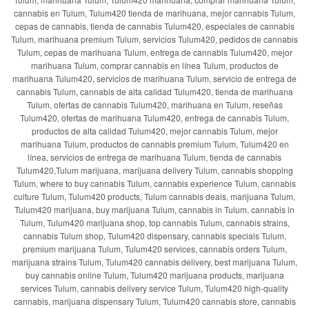
cannabis en Tulum, Tulum420 tienda de marihuana, mejor cannabis Tulum,
cepas de cannabis, tienda de cannabis Tulum420, especiales de cannabis
Tulum, marihuana premium Tulum, servicios Tulum420, pedidos de cannabis
Tulum, cepas de marihuana Tulum, entrega de cannabis Tulum420, mejor
marihuana Tulum, comprar cannabis en línea Tulum, productos de
marihuana Tulum420, servicios de marihuana Tulum, servicio de entrega de
cannabis Tulum, cannabis de alta calidad Tulum420, tienda de marihuana
Tulum, ofertas de cannabis Tulum420, marihuana en Tulum, reseñas
Tulum420, ofertas de marihuana Tulum420, entrega de cannabis Tulum,
productos de alta calidad Tulum420, mejor cannabis Tulum, mejor
marihuana Tulum, productos de cannabis premium Tulum, Tulum420 en
línea, servicios de entrega de marihuana Tulum, tienda de cannabis
Tulum420,Tulum marijuana, marijuana delivery Tulum, cannabis shopping
Tulum, where to buy cannabis Tulum, cannabis experience Tulum, cannabis
culture Tulum, Tulum420 products, Tulum cannabis deals, marijuana Tulum,
Tulum420 marijuana, buy marijuana Tulum, cannabis in Tulum, cannabis in
Tulum, Tulum420 marijuana shop, top cannabis Tulum, cannabis strains,
cannabis Tulum shop, Tulum420 dispensary, cannabis specials Tulum,
premium marijuana Tulum, Tulum420 services, cannabis orders Tulum,
marijuana strains Tulum, Tulum420 cannabis delivery, best marijuana Tulum,
buy cannabis online Tulum, Tulum420 marijuana products, marijuana
services Tulum, cannabis delivery service Tulum, Tulum420 high-quality
cannabis, marijuana dispensary Tulum, Tulum420 cannabis store, cannabis