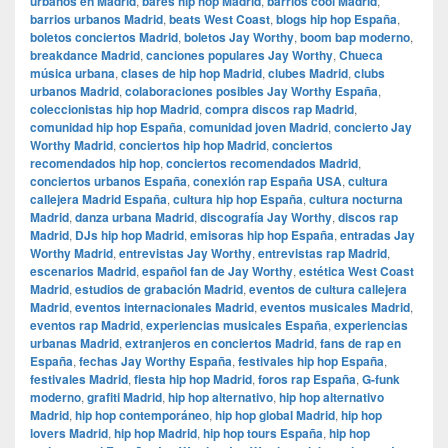
urbanos en Madrid
,
bares hip hop Madrid
,
barrios cool Madrid
,
barrios urbanos Madrid
,
beats West Coast
,
blogs hip hop España
,
boletos conciertos Madrid
,
boletos Jay Worthy
,
boom bap moderno
,
breakdance Madrid
,
canciones populares Jay Worthy
,
Chueca
música urbana
,
clases de hip hop Madrid
,
clubes Madrid
,
clubs
urbanos Madrid
,
colaboraciones posibles Jay Worthy España
,
coleccionistas hip hop Madrid
,
compra discos rap Madrid
,
comunidad hip hop España
,
comunidad joven Madrid
,
concierto Jay
Worthy Madrid
,
conciertos hip hop Madrid
,
conciertos
recomendados hip hop
,
conciertos recomendados Madrid
,
conciertos urbanos España
,
conexión rap España USA
,
cultura
callejera Madrid España
,
cultura hip hop España
,
cultura nocturna
Madrid
,
danza urbana Madrid
,
discografía Jay Worthy
,
discos rap
Madrid
,
DJs hip hop Madrid
,
emisoras hip hop España
,
entradas Jay
Worthy Madrid
,
entrevistas Jay Worthy
,
entrevistas rap Madrid
,
escenarios Madrid
,
español fan de Jay Worthy
,
estética West Coast
Madrid
,
estudios de grabación Madrid
,
eventos de cultura callejera
Madrid
,
eventos internacionales Madrid
,
eventos musicales Madrid
,
eventos rap Madrid
,
experiencias musicales España
,
experiencias
urbanas Madrid
,
extranjeros en conciertos Madrid
,
fans de rap en
España
,
fechas Jay Worthy España
,
festivales hip hop España
,
festivales Madrid
,
fiesta hip hop Madrid
,
foros rap España
,
G-funk
moderno
,
grafiti Madrid
,
hip hop alternativo
,
hip hop alternativo
Madrid
,
hip hop contemporáneo
,
hip hop global Madrid
,
hip hop
lovers Madrid
,
hip hop Madrid
,
hip hop tours España
,
hip hop