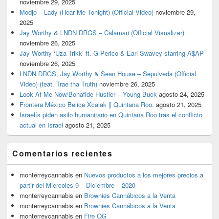
noviembre 29, 2025
Modjo – Lady (Hear Me Tonight) (Official Video)
noviembre 29,
2025
Jay Worthy & LNDN DRGS – Calamari (Official Visualizer)
noviembre 26, 2025
Jay Worthy ‘Uza Trikk’ ft. G Perico & Earl Swavey starring A$AP
noviembre 26, 2025
LNDN DRGS, Jay Worthy & Sean House – Sepulveda (Official
Video) (feat. Trae tha Truth)
noviembre 26, 2025
Look At Me Now/Bonafide Hustler – Young Buck
agosto 24, 2025
Frontera México Belice Xcalak || Quintana Roo.
agosto 21, 2025
Israelís piden asilo humanitario en Quintana Roo tras el conflicto
actual en Israel
agosto 21, 2025
Comentarios recientes
monterreycannabis
en
Nuevos productos a los mejores precios a
partir del Miercoles 9 – Diciembre – 2020
monterreycannabis
en
Brownies Cannábicos a la Venta
monterreycannabis
en
Brownies Cannábicos a la Venta
monterreycannabis
en
Fire OG