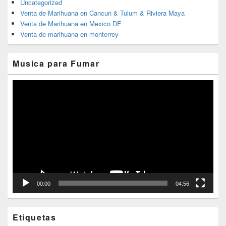
Uncategorized
Venta de Marihuana en Cancun & Tulum & Riviera Maya
Venta de Marihuana en Mexico DF
Venta de marihuana en monterrey
Musica para Fumar
Reproductor
de
vídeo
00:00
04:56
Etiquetas