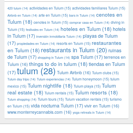
actividades en Tulum
(15)
actividades familiares Tulum
(15)
420 tulum
(14)
cenotes en
arte en Tulum
(15)
Airbnb en Tulum
(14)
bars in Tulum
(14)
Tulum
(18)
cenotes in Tulum
(15)
diving in
comprar casa en Tulum
(14)
hoteles en Tulum
(18)
hotels
Tulum
(15)
festivales en Tulum
(14)
in Tulum
(17)
playas de Tulum
inversión inmobiliaria Tulum
(14)
restaurantes
(17)
resorts en Tulum
(15)
propiedades en Tulum
(14)
restaurants in Tulum
(20)
en Tulum
(18)
ruinas
de Tulum
(17)
spa Tulum
(17)
terrenos en
shopping in Tulum
(14)
things to do in tulum
(18)
tiendas en Tulum
Tulum
(16)
tulum
(28)
(17)
Tulum Airbnb
(16)
Tulum clubs
(15)
Tulum honeymoon
(15)
tulum
Tulum day trips
(14)
Tulum experiencias
(14)
Tulum nightlife
(18)
Tulum
mexico
(15)
Tulum playa
(15)
real estate
(18)
Tulum resorts
(18)
Tulum rentals
(15)
Tulum tours
(15)
Tulum vacation rentals
(15)
turismo
Tulum shopping
(14)
vida nocturna Tulum
(17)
vivir en Tulum
(16)
en Tulum
(15)
www.monterreycannabis.com
(16)
yoga retreats in Tulum
(14)