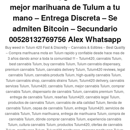
mejor marihuana de Tulum a tu
mano – Entrega Discreta – Se
admiten Bitcoin – Secundario
00528132769756 Alex Whatsapp
Buy weed in Tulum 420 Fast & Discretly – Cannabis & Edibles – Best Quality
– Compra marihuana mota en Tulum rapido y confiable desde hace mas de
3 años dando amor a toda la comunidad !!! – Tulum420, cannabis Tulum,
best cannabis Tulum, buy cannabis Tulum, Tulum cannabis dispensary,
premium cannabis Tulum, cannabis delivery Tulum, Tulum420 reviews, legal
cannabis Tulum, cannabis products Tulum, high-quality cannabis Tulum,
Tulum cannabis shop, cannabis strains Tulum, Tulum420 delivery, cannabis
services Tulum, Tulum420, cannabis Tulum, mejor cannabis Tulum, comprar
cannabis Tulum, dispensario de cannabis Tulum, cannabis premium Tulum,
entrega de cannabis Tulum, reseñas Tulum420, cannabis legal Tulum,
productos de cannabis Tulum, cannabis de alta calidad Tulum, tienda de
cannabis Tulum, cepas de cannabis Tulum, entrega Tulum420, servicios de
cannabis Tulum, Tulum marihuana, entrega de marihuana Tulum, compra de
cannabis Tulum, dónde comprar cannabis Tulum, experiencia cannabis
Tulum, cultura cannabis Tulum, productos Tulum420, ofertas de cannabis
Tulum, marihuana Tulum, Tulum420 marihuana, comprar marihuana Tulum,