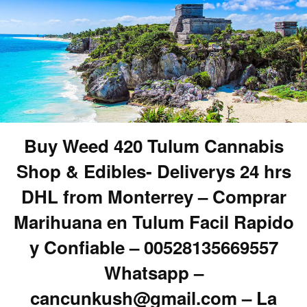
Buy Weed 420 Tulum Cannabis
Shop & Edibles- Deliverys 24 hrs
DHL from Monterrey – Comprar
Marihuana en Tulum Facil Rapido
y Confiable – 00528135669557
Whatsapp –
cancunkush@gmail.com – La