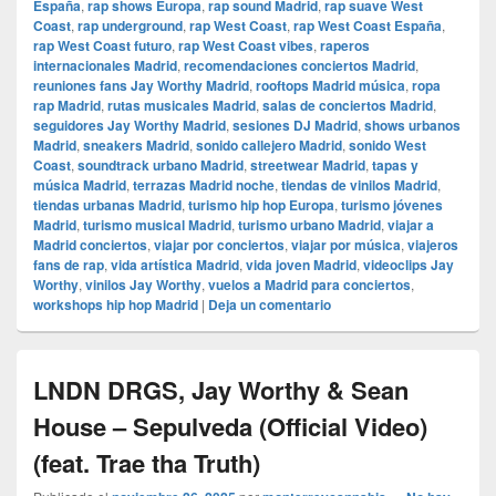
España
,
rap shows Europa
,
rap sound Madrid
,
rap suave West
Coast
,
rap underground
,
rap West Coast
,
rap West Coast España
,
rap West Coast futuro
,
rap West Coast vibes
,
raperos
internacionales Madrid
,
recomendaciones conciertos Madrid
,
reuniones fans Jay Worthy Madrid
,
rooftops Madrid música
,
ropa
rap Madrid
,
rutas musicales Madrid
,
salas de conciertos Madrid
,
seguidores Jay Worthy Madrid
,
sesiones DJ Madrid
,
shows urbanos
Madrid
,
sneakers Madrid
,
sonido callejero Madrid
,
sonido West
Coast
,
soundtrack urbano Madrid
,
streetwear Madrid
,
tapas y
música Madrid
,
terrazas Madrid noche
,
tiendas de vinilos Madrid
,
tiendas urbanas Madrid
,
turismo hip hop Europa
,
turismo jóvenes
Madrid
,
turismo musical Madrid
,
turismo urbano Madrid
,
viajar a
Madrid conciertos
,
viajar por conciertos
,
viajar por música
,
viajeros
fans de rap
,
vida artística Madrid
,
vida joven Madrid
,
videoclips Jay
Worthy
,
vinilos Jay Worthy
,
vuelos a Madrid para conciertos
,
workshops hip hop Madrid
|
Deja un comentario
LNDN DRGS, Jay Worthy & Sean
House – Sepulveda (Official Video)
(feat. Trae tha Truth)