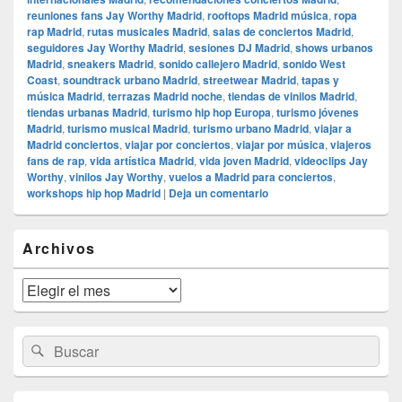
reuniones fans Jay Worthy Madrid
,
rooftops Madrid música
,
ropa
rap Madrid
,
rutas musicales Madrid
,
salas de conciertos Madrid
,
seguidores Jay Worthy Madrid
,
sesiones DJ Madrid
,
shows urbanos
Madrid
,
sneakers Madrid
,
sonido callejero Madrid
,
sonido West
Coast
,
soundtrack urbano Madrid
,
streetwear Madrid
,
tapas y
música Madrid
,
terrazas Madrid noche
,
tiendas de vinilos Madrid
,
tiendas urbanas Madrid
,
turismo hip hop Europa
,
turismo jóvenes
Madrid
,
turismo musical Madrid
,
turismo urbano Madrid
,
viajar a
Madrid conciertos
,
viajar por conciertos
,
viajar por música
,
viajeros
fans de rap
,
vida artística Madrid
,
vida joven Madrid
,
videoclips Jay
Worthy
,
vinilos Jay Worthy
,
vuelos a Madrid para conciertos
,
workshops hip hop Madrid
|
Deja un comentario
El
Archivos
área
de
widget
Archivos
barra
lateral
primaria
Buscar
Buscar
por: