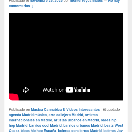
Publicado el
noviembre 26, 2025
por
monterreycannabis
—
No hay
comentarios ↓
Publicado en
Musica Cannabica & Videos Interesantes
|
Etiquetado
agenda Madrid música
,
arte callejero Madrid
,
artistas
internacionales en Madrid
,
artistas urbanos en Madrid
,
bares hip
hop Madrid
,
barrios cool Madrid
,
barrios urbanos Madrid
,
beats West
Coast
,
blogs hip hop España
,
boletos conciertos Madrid
,
boletos Jay