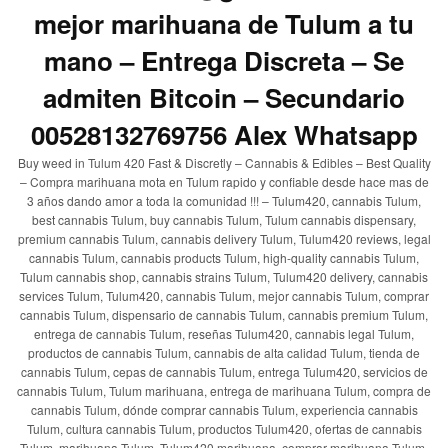
mejor marihuana de Tulum a tu
mano – Entrega Discreta – Se
admiten Bitcoin – Secundario
00528132769756 Alex Whatsapp
Buy weed in Tulum 420 Fast & Discretly – Cannabis & Edibles – Best Quality
– Compra marihuana mota en Tulum rapido y confiable desde hace mas de
3 años dando amor a toda la comunidad !!! – Tulum420, cannabis Tulum,
best cannabis Tulum, buy cannabis Tulum, Tulum cannabis dispensary,
premium cannabis Tulum, cannabis delivery Tulum, Tulum420 reviews, legal
cannabis Tulum, cannabis products Tulum, high-quality cannabis Tulum,
Tulum cannabis shop, cannabis strains Tulum, Tulum420 delivery, cannabis
services Tulum, Tulum420, cannabis Tulum, mejor cannabis Tulum, comprar
cannabis Tulum, dispensario de cannabis Tulum, cannabis premium Tulum,
entrega de cannabis Tulum, reseñas Tulum420, cannabis legal Tulum,
productos de cannabis Tulum, cannabis de alta calidad Tulum, tienda de
cannabis Tulum, cepas de cannabis Tulum, entrega Tulum420, servicios de
cannabis Tulum, Tulum marihuana, entrega de marihuana Tulum, compra de
cannabis Tulum, dónde comprar cannabis Tulum, experiencia cannabis
Tulum, cultura cannabis Tulum, productos Tulum420, ofertas de cannabis
Tulum, marihuana Tulum, Tulum420 marihuana, comprar marihuana Tulum,