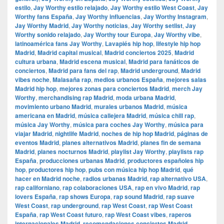
estilo
,
Jay Worthy estilo relajado
,
Jay Worthy estilo West Coast
,
Jay
Worthy fans España
,
Jay Worthy influencias
,
Jay Worthy Instagram
,
Jay Worthy Madrid
,
Jay Worthy noticias
,
Jay Worthy setlist
,
Jay
Worthy sonido relajado
,
Jay Worthy tour Europa
,
Jay Worthy vibe
,
latinoamérica fans Jay Worthy
,
Lavapiés hip hop
,
lifestyle hip hop
Madrid
,
Madrid capital musical
,
Madrid conciertos 2025
,
Madrid
cultura urbana
,
Madrid escena musical
,
Madrid para fanáticos de
conciertos
,
Madrid para fans del rap
,
Madrid underground
,
Madrid
vibes noche
,
Malasaña rap
,
medios urbanos España
,
mejores salas
Madrid hip hop
,
mejores zonas para conciertos Madrid
,
merch Jay
Worthy
,
merchandising rap Madrid
,
moda urbana Madrid
,
movimiento urbano Madrid
,
murales urbanos Madrid
,
música
americana en Madrid
,
música callejera Madrid
,
música chill rap
,
música Jay Worthy
,
música para coches Jay Worthy
,
música para
viajar Madrid
,
nightlife Madrid
,
noches de hip hop Madrid
,
páginas de
eventos Madrid
,
planes alternativos Madrid
,
planes fin de semana
Madrid
,
planes nocturnos Madrid
,
playlist Jay Worthy
,
playlists rap
España
,
producciones urbanas Madrid
,
productores españoles hip
hop
,
productores hip hop
,
pubs con música hip hop Madrid
,
qué
hacer en Madrid noche
,
radios urbanas Madrid
,
rap alternativo USA
,
rap californiano
,
rap colaboraciones USA
,
rap en vivo Madrid
,
rap
lovers España
,
rap shows Europa
,
rap sound Madrid
,
rap suave
West Coast
,
rap underground
,
rap West Coast
,
rap West Coast
España
,
rap West Coast futuro
,
rap West Coast vibes
,
raperos
internacionales Madrid
,
recomendaciones conciertos Madrid
,