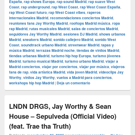
España
,
rap shows Europa
,
rap sound Madrid
,
rap suave West
Coast
,
rap underground
,
rap West Coast
,
rap West Coast España
,
rap West Coast futuro
,
rap West Coast vibes
,
raperos
internacionales Madrid
,
recomendaciones conciertos Madrid
,
reuniones fans Jay Worthy Madrid
,
rooftops Madrid música
,
ropa
rap Madrid
,
rutas musicales Madrid
,
salas de conciertos Madrid
,
seguidores Jay Worthy Madrid
,
sesiones DJ Madrid
,
shows urbanos
Madrid
,
sneakers Madrid
,
sonido callejero Madrid
,
sonido West
Coast
,
soundtrack urbano Madrid
,
streetwear Madrid
,
tapas y
música Madrid
,
terrazas Madrid noche
,
tiendas de vinilos Madrid
,
tiendas urbanas Madrid
,
turismo hip hop Europa
,
turismo jóvenes
Madrid
,
turismo musical Madrid
,
turismo urbano Madrid
,
viajar a
Madrid conciertos
,
viajar por conciertos
,
viajar por música
,
viajeros
fans de rap
,
vida artística Madrid
,
vida joven Madrid
,
videoclips Jay
Worthy
,
vinilos Jay Worthy
,
vuelos a Madrid para conciertos
,
workshops hip hop Madrid
|
Deja un comentario
LNDN DRGS, Jay Worthy & Sean
House – Sepulveda (Official Video)
(feat. Trae tha Truth)