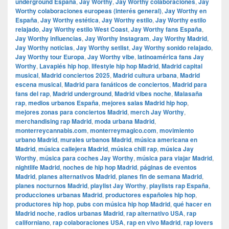
underground España
,
Jay Worthy
,
Jay Worthy colaboraciones
,
Jay
Worthy colaboraciones europeas (interés general)
,
Jay Worthy en
España
,
Jay Worthy estética
,
Jay Worthy estilo
,
Jay Worthy estilo
relajado
,
Jay Worthy estilo West Coast
,
Jay Worthy fans España
,
Jay Worthy influencias
,
Jay Worthy Instagram
,
Jay Worthy Madrid
,
Jay Worthy noticias
,
Jay Worthy setlist
,
Jay Worthy sonido relajado
,
Jay Worthy tour Europa
,
Jay Worthy vibe
,
latinoamérica fans Jay
Worthy
,
Lavapiés hip hop
,
lifestyle hip hop Madrid
,
Madrid capital
musical
,
Madrid conciertos 2025
,
Madrid cultura urbana
,
Madrid
escena musical
,
Madrid para fanáticos de conciertos
,
Madrid para
fans del rap
,
Madrid underground
,
Madrid vibes noche
,
Malasaña
rap
,
medios urbanos España
,
mejores salas Madrid hip hop
,
mejores zonas para conciertos Madrid
,
merch Jay Worthy
,
merchandising rap Madrid
,
moda urbana Madrid
,
monterreycannabis.com
,
monterreymagico.com
,
movimiento
urbano Madrid
,
murales urbanos Madrid
,
música americana en
Madrid
,
música callejera Madrid
,
música chill rap
,
música Jay
Worthy
,
música para coches Jay Worthy
,
música para viajar Madrid
,
nightlife Madrid
,
noches de hip hop Madrid
,
páginas de eventos
Madrid
,
planes alternativos Madrid
,
planes fin de semana Madrid
,
planes nocturnos Madrid
,
playlist Jay Worthy
,
playlists rap España
,
producciones urbanas Madrid
,
productores españoles hip hop
,
productores hip hop
,
pubs con música hip hop Madrid
,
qué hacer en
Madrid noche
,
radios urbanas Madrid
,
rap alternativo USA
,
rap
californiano
,
rap colaboraciones USA
,
rap en vivo Madrid
,
rap lovers