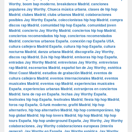
Worthy
,
boom bap moderno
,
breakdance Madrid
,
canciones
populares Jay Worthy
,
Chueca música urbana
,
clases de hip hop
Madrid
,
clubes Madrid
,
clubs urbanos Madrid
,
colaboraciones
posibles Jay Worthy España
,
coleccionistas hip hop Madrid
,
compra
discos rap Madrid
,
comunidad hip hop España
,
comunidad joven
Madrid
,
concierto Jay Worthy Madrid
,
conciertos hip hop Madrid
,
conciertos recomendados hip hop
,
conciertos recomendados
Madrid
,
conciertos urbanos España
,
conexión rap España USA
,
cultura callejera Madrid España
,
cultura hip hop España
,
cultura
nocturna Madrid
,
danza urbana Madrid
,
discografía Jay Worthy
,
discos rap Madrid
,
DJs hip hop Madrid
,
emisoras hip hop España
,
entradas Jay Worthy Madrid
,
entrevistas Jay Worthy
,
entrevistas
rap Madrid
,
escenarios Madrid
,
español fan de Jay Worthy
,
estética
West Coast Madrid
,
estudios de grabación Madrid
,
eventos de
cultura callejera Madrid
,
eventos internacionales Madrid
,
eventos
musicales Madrid
,
eventos rap Madrid
,
experiencias musicales
España
,
experiencias urbanas Madrid
,
extranjeros en conciertos
Madrid
,
fans de rap en España
,
fechas Jay Worthy España
,
festivales hip hop España
,
festivales Madrid
,
fiesta hip hop Madrid
,
foros rap España
,
G-funk moderno
,
grafiti Madrid
,
hip hop
alternativo
,
hip hop alternativo Madrid
,
hip hop contemporáneo
,
hip
hop global Madrid
,
hip hop lovers Madrid
,
hip hop Madrid
,
hip hop
tours España
,
hip hop underground España
,
Jay Worthy
,
Jay Worthy
colaboraciones
,
Jay Worthy colaboraciones europeas (interés
general)
,
Jay Worthy en España
,
Jay Worthy estética
,
Jay Worthy