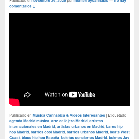
Publicado el
noviembre 26, 2025
por
monterreycannabis
—
No hay
comentarios ↓
Publicado en
Musica Cannabica & Videos Interesantes
|
Etiquetado
agenda Madrid música
,
arte callejero Madrid
,
artistas
internacionales en Madrid
,
artistas urbanos en Madrid
,
bares hip
hop Madrid
,
barrios cool Madrid
,
barrios urbanos Madrid
,
beats West
Coast
,
blogs hip hop España
,
boletos conciertos Madrid
,
boletos Jay