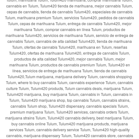
cannabis en Tulum, Tulum420 tienda de marihuana, mejor cannabis Tulum,
cepas de cannabis, tienda de cannabis Tulum420, especiales de cannabis
Tulum, marihuana premium Tulum, servicios Tulum420, pedidos de cannabis
Tulum, cepas de marihuana Tulum, entrega de cannabis Tulum420, mejor
marihuana Tulum, comprar cannabis en línea Tulum, productos de
marihuana Tulum420, servicios de marihuana Tulum, servicio de entrega de
cannabis Tulum, cannabis de alta calidad Tulum420, tienda de marihuana
Tulum, ofertas de cannabis Tulum420, marihuana en Tulum, reseñas
Tulum420, ofertas de marihuana Tulum420, entrega de cannabis Tulum,
productos de alta calidad Tulum420, mejor cannabis Tulum, mejor
marihuana Tulum, productos de cannabis premium Tulum, Tulum420 en
línea, servicios de entrega de marihuana Tulum, tienda de cannabis
Tulum420,Tulum marijuana, marijuana delivery Tulum, cannabis shopping
Tulum, where to buy cannabis Tulum, cannabis experience Tulum, cannabis
culture Tulum, Tulum420 products, Tulum cannabis deals, marijuana Tulum,
Tulum420 marijuana, buy marijuana Tulum, cannabis in Tulum, cannabis in
Tulum, Tulum420 marijuana shop, top cannabis Tulum, cannabis strains,
cannabis Tulum shop, Tulum420 dispensary, cannabis specials Tulum,
premium marijuana Tulum, Tulum420 services, cannabis orders Tulum,
marijuana strains Tulum, Tulum420 cannabis delivery, best marijuana Tulum,
buy cannabis online Tulum, Tulum420 marijuana products, marijuana
services Tulum, cannabis delivery service Tulum, Tulum420 high-quality
cannabis, marijuana dispensary Tulum, Tulum420 cannabis store, cannabis