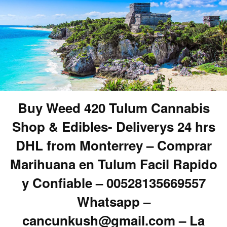
Buy Weed 420 Tulum Cannabis
Shop & Edibles- Deliverys 24 hrs
DHL from Monterrey – Comprar
Marihuana en Tulum Facil Rapido
y Confiable – 00528135669557
Whatsapp –
cancunkush@gmail.com – La