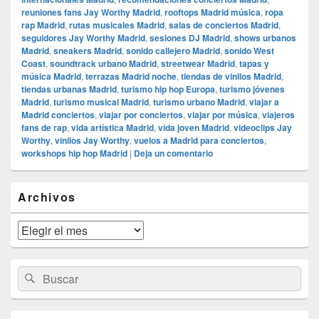
reuniones fans Jay Worthy Madrid
,
rooftops Madrid música
,
ropa
rap Madrid
,
rutas musicales Madrid
,
salas de conciertos Madrid
,
seguidores Jay Worthy Madrid
,
sesiones DJ Madrid
,
shows urbanos
Madrid
,
sneakers Madrid
,
sonido callejero Madrid
,
sonido West
Coast
,
soundtrack urbano Madrid
,
streetwear Madrid
,
tapas y
música Madrid
,
terrazas Madrid noche
,
tiendas de vinilos Madrid
,
tiendas urbanas Madrid
,
turismo hip hop Europa
,
turismo jóvenes
Madrid
,
turismo musical Madrid
,
turismo urbano Madrid
,
viajar a
Madrid conciertos
,
viajar por conciertos
,
viajar por música
,
viajeros
fans de rap
,
vida artística Madrid
,
vida joven Madrid
,
videoclips Jay
Worthy
,
vinilos Jay Worthy
,
vuelos a Madrid para conciertos
,
workshops hip hop Madrid
|
Deja un comentario
El
Archivos
área
de
widget
Archivos
barra
lateral
primaria
Buscar
Buscar
por: