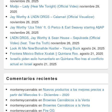
noviembre 29, 2025
Modjo – Lady (Hear Me Tonight) (Official Video)
noviembre 29,
2025
Jay Worthy & LNDN DRGS – Calamari (Official Visualizer)
noviembre 26, 2025
Jay Worthy ‘Uza Trikk’ ft. G Perico & Earl Swavey starring A$AP
noviembre 26, 2025
LNDN DRGS, Jay Worthy & Sean House – Sepulveda (Official
Video) (feat. Trae tha Truth)
noviembre 26, 2025
Look At Me Now/Bonafide Hustler – Young Buck
agosto 24, 2025
Frontera México Belice Xcalak || Quintana Roo.
agosto 21, 2025
Israelís piden asilo humanitario en Quintana Roo tras el conflicto
actual en Israel
agosto 21, 2025
Comentarios recientes
monterreycannabis
en
Nuevos productos a los mejores precios a
partir del Miercoles 9 – Diciembre – 2020
monterreycannabis
en
Brownies Cannábicos a la Venta
monterreycannabis
en
Brownies Cannábicos a la Venta
monterreycannabis
en
Fire OG