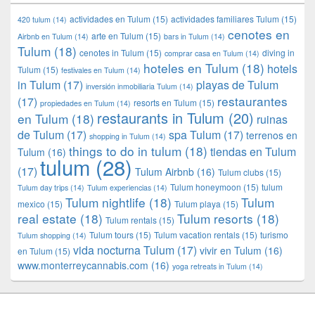
actividades en Tulum
(15)
actividades familiares Tulum
(15)
420 tulum
(14)
cenotes en
arte en Tulum
(15)
Airbnb en Tulum
(14)
bars in Tulum
(14)
Tulum
(18)
cenotes in Tulum
(15)
diving in
comprar casa en Tulum
(14)
hoteles en Tulum
(18)
hotels
Tulum
(15)
festivales en Tulum
(14)
in Tulum
(17)
playas de Tulum
inversión inmobiliaria Tulum
(14)
restaurantes
(17)
resorts en Tulum
(15)
propiedades en Tulum
(14)
restaurants in Tulum
(20)
en Tulum
(18)
ruinas
de Tulum
(17)
spa Tulum
(17)
terrenos en
shopping in Tulum
(14)
things to do in tulum
(18)
tiendas en Tulum
Tulum
(16)
tulum
(28)
(17)
Tulum Airbnb
(16)
Tulum clubs
(15)
Tulum honeymoon
(15)
tulum
Tulum day trips
(14)
Tulum experiencias
(14)
Tulum nightlife
(18)
Tulum
mexico
(15)
Tulum playa
(15)
real estate
(18)
Tulum resorts
(18)
Tulum rentals
(15)
Tulum tours
(15)
Tulum vacation rentals
(15)
turismo
Tulum shopping
(14)
vida nocturna Tulum
(17)
vivir en Tulum
(16)
en Tulum
(15)
www.monterreycannabis.com
(16)
yoga retreats in Tulum
(14)