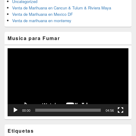
Uncategorized
Venta de Marihuana en Cancun & Tulum & Riviera Maya
Venta de Marihuana en Mexico DF
Venta de marihuana en monterrey
Musica para Fumar
Reproductor
de
vídeo
00:00
04:56
Etiquetas