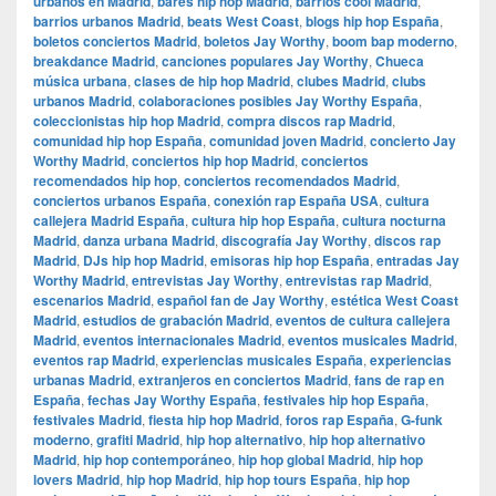
urbanos en Madrid
,
bares hip hop Madrid
,
barrios cool Madrid
,
barrios urbanos Madrid
,
beats West Coast
,
blogs hip hop España
,
boletos conciertos Madrid
,
boletos Jay Worthy
,
boom bap moderno
,
breakdance Madrid
,
canciones populares Jay Worthy
,
Chueca
música urbana
,
clases de hip hop Madrid
,
clubes Madrid
,
clubs
urbanos Madrid
,
colaboraciones posibles Jay Worthy España
,
coleccionistas hip hop Madrid
,
compra discos rap Madrid
,
comunidad hip hop España
,
comunidad joven Madrid
,
concierto Jay
Worthy Madrid
,
conciertos hip hop Madrid
,
conciertos
recomendados hip hop
,
conciertos recomendados Madrid
,
conciertos urbanos España
,
conexión rap España USA
,
cultura
callejera Madrid España
,
cultura hip hop España
,
cultura nocturna
Madrid
,
danza urbana Madrid
,
discografía Jay Worthy
,
discos rap
Madrid
,
DJs hip hop Madrid
,
emisoras hip hop España
,
entradas Jay
Worthy Madrid
,
entrevistas Jay Worthy
,
entrevistas rap Madrid
,
escenarios Madrid
,
español fan de Jay Worthy
,
estética West Coast
Madrid
,
estudios de grabación Madrid
,
eventos de cultura callejera
Madrid
,
eventos internacionales Madrid
,
eventos musicales Madrid
,
eventos rap Madrid
,
experiencias musicales España
,
experiencias
urbanas Madrid
,
extranjeros en conciertos Madrid
,
fans de rap en
España
,
fechas Jay Worthy España
,
festivales hip hop España
,
festivales Madrid
,
fiesta hip hop Madrid
,
foros rap España
,
G-funk
moderno
,
grafiti Madrid
,
hip hop alternativo
,
hip hop alternativo
Madrid
,
hip hop contemporáneo
,
hip hop global Madrid
,
hip hop
lovers Madrid
,
hip hop Madrid
,
hip hop tours España
,
hip hop