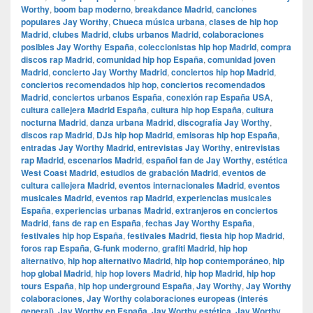
Worthy
,
boom bap moderno
,
breakdance Madrid
,
canciones
populares Jay Worthy
,
Chueca música urbana
,
clases de hip hop
Madrid
,
clubes Madrid
,
clubs urbanos Madrid
,
colaboraciones
posibles Jay Worthy España
,
coleccionistas hip hop Madrid
,
compra
discos rap Madrid
,
comunidad hip hop España
,
comunidad joven
Madrid
,
concierto Jay Worthy Madrid
,
conciertos hip hop Madrid
,
conciertos recomendados hip hop
,
conciertos recomendados
Madrid
,
conciertos urbanos España
,
conexión rap España USA
,
cultura callejera Madrid España
,
cultura hip hop España
,
cultura
nocturna Madrid
,
danza urbana Madrid
,
discografía Jay Worthy
,
discos rap Madrid
,
DJs hip hop Madrid
,
emisoras hip hop España
,
entradas Jay Worthy Madrid
,
entrevistas Jay Worthy
,
entrevistas
rap Madrid
,
escenarios Madrid
,
español fan de Jay Worthy
,
estética
West Coast Madrid
,
estudios de grabación Madrid
,
eventos de
cultura callejera Madrid
,
eventos internacionales Madrid
,
eventos
musicales Madrid
,
eventos rap Madrid
,
experiencias musicales
España
,
experiencias urbanas Madrid
,
extranjeros en conciertos
Madrid
,
fans de rap en España
,
fechas Jay Worthy España
,
festivales hip hop España
,
festivales Madrid
,
fiesta hip hop Madrid
,
foros rap España
,
G-funk moderno
,
grafiti Madrid
,
hip hop
alternativo
,
hip hop alternativo Madrid
,
hip hop contemporáneo
,
hip
hop global Madrid
,
hip hop lovers Madrid
,
hip hop Madrid
,
hip hop
tours España
,
hip hop underground España
,
Jay Worthy
,
Jay Worthy
colaboraciones
,
Jay Worthy colaboraciones europeas (interés
general)
,
Jay Worthy en España
,
Jay Worthy estética
,
Jay Worthy