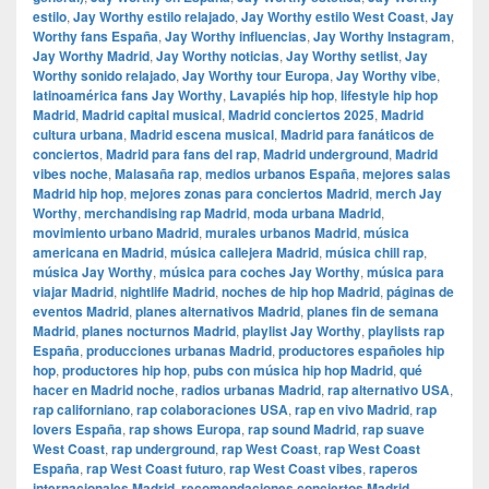
estilo
,
Jay Worthy estilo relajado
,
Jay Worthy estilo West Coast
,
Jay
Worthy fans España
,
Jay Worthy influencias
,
Jay Worthy Instagram
,
Jay Worthy Madrid
,
Jay Worthy noticias
,
Jay Worthy setlist
,
Jay
Worthy sonido relajado
,
Jay Worthy tour Europa
,
Jay Worthy vibe
,
latinoamérica fans Jay Worthy
,
Lavapiés hip hop
,
lifestyle hip hop
Madrid
,
Madrid capital musical
,
Madrid conciertos 2025
,
Madrid
cultura urbana
,
Madrid escena musical
,
Madrid para fanáticos de
conciertos
,
Madrid para fans del rap
,
Madrid underground
,
Madrid
vibes noche
,
Malasaña rap
,
medios urbanos España
,
mejores salas
Madrid hip hop
,
mejores zonas para conciertos Madrid
,
merch Jay
Worthy
,
merchandising rap Madrid
,
moda urbana Madrid
,
movimiento urbano Madrid
,
murales urbanos Madrid
,
música
americana en Madrid
,
música callejera Madrid
,
música chill rap
,
música Jay Worthy
,
música para coches Jay Worthy
,
música para
viajar Madrid
,
nightlife Madrid
,
noches de hip hop Madrid
,
páginas de
eventos Madrid
,
planes alternativos Madrid
,
planes fin de semana
Madrid
,
planes nocturnos Madrid
,
playlist Jay Worthy
,
playlists rap
España
,
producciones urbanas Madrid
,
productores españoles hip
hop
,
productores hip hop
,
pubs con música hip hop Madrid
,
qué
hacer en Madrid noche
,
radios urbanas Madrid
,
rap alternativo USA
,
rap californiano
,
rap colaboraciones USA
,
rap en vivo Madrid
,
rap
lovers España
,
rap shows Europa
,
rap sound Madrid
,
rap suave
West Coast
,
rap underground
,
rap West Coast
,
rap West Coast
España
,
rap West Coast futuro
,
rap West Coast vibes
,
raperos
internacionales Madrid
,
recomendaciones conciertos Madrid
,