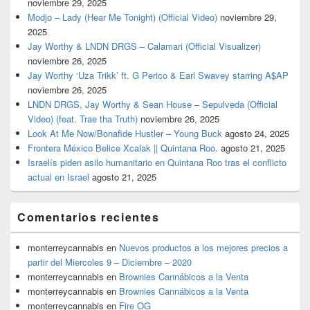
noviembre 29, 2025
Modjo – Lady (Hear Me Tonight) (Official Video)
noviembre 29,
2025
Jay Worthy & LNDN DRGS – Calamari (Official Visualizer)
noviembre 26, 2025
Jay Worthy ‘Uza Trikk’ ft. G Perico & Earl Swavey starring A$AP
noviembre 26, 2025
LNDN DRGS, Jay Worthy & Sean House – Sepulveda (Official
Video) (feat. Trae tha Truth)
noviembre 26, 2025
Look At Me Now/Bonafide Hustler – Young Buck
agosto 24, 2025
Frontera México Belice Xcalak || Quintana Roo.
agosto 21, 2025
Israelís piden asilo humanitario en Quintana Roo tras el conflicto
actual en Israel
agosto 21, 2025
Comentarios recientes
monterreycannabis
en
Nuevos productos a los mejores precios a
partir del Miercoles 9 – Diciembre – 2020
monterreycannabis
en
Brownies Cannábicos a la Venta
monterreycannabis
en
Brownies Cannábicos a la Venta
monterreycannabis
en
Fire OG