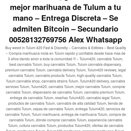
mejor marihuana de Tulum a tu
mano – Entrega Discreta – Se
admiten Bitcoin – Secundario
00528132769756 Alex Whatsapp
Buy weed in Tulum 420 Fast & Discretly – Cannabis & Edibles – Best Quality
– Compra marihuana mota en Tulum rapido y confiable desde hace mas de
3 años dando amor a toda la comunidad !!! – Tulum420, cannabis Tulum,
best cannabis Tulum, buy cannabis Tulum, Tulum cannabis dispensary,
premium cannabis Tulum, cannabis delivery Tulum, Tulum420 reviews, legal
cannabis Tulum, cannabis products Tulum, high-quality cannabis Tulum,
Tulum cannabis shop, cannabis strains Tulum, Tulum420 delivery, cannabis
services Tulum, Tulum420, cannabis Tulum, mejor cannabis Tulum, comprar
cannabis Tulum, dispensario de cannabis Tulum, cannabis premium Tulum,
entrega de cannabis Tulum, reseñas Tulum420, cannabis legal Tulum,
productos de cannabis Tulum, cannabis de alta calidad Tulum, tienda de
cannabis Tulum, cepas de cannabis Tulum, entrega Tulum420, servicios de
cannabis Tulum, Tulum marihuana, entrega de marihuana Tulum, compra de
cannabis Tulum, dónde comprar cannabis Tulum, experiencia cannabis
Tulum, cultura cannabis Tulum, productos Tulum420, ofertas de cannabis
Tulum, marihuana Tulum, Tulum420 marihuana, comprar marihuana Tulum,