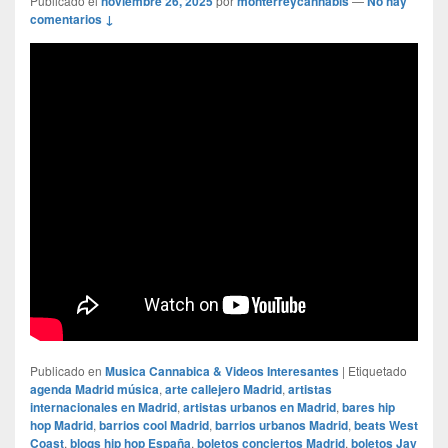
Publicado el
noviembre 26, 2025
por
monterreycannabis
—
No hay
comentarios ↓
Publicado en
Musica Cannabica & Videos Interesantes
|
Etiquetado
agenda Madrid música
,
arte callejero Madrid
,
artistas
internacionales en Madrid
,
artistas urbanos en Madrid
,
bares hip
hop Madrid
,
barrios cool Madrid
,
barrios urbanos Madrid
,
beats West
Coast
,
blogs hip hop España
,
boletos conciertos Madrid
,
boletos Jay