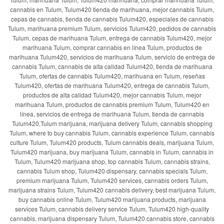
cannabis en Tulum, Tulum420 tienda de marihuana, mejor cannabis Tulum,
cepas de cannabis, tienda de cannabis Tulum420, especiales de cannabis
Tulum, marihuana premium Tulum, servicios Tulum420, pedidos de cannabis
Tulum, cepas de marihuana Tulum, entrega de cannabis Tulum420, mejor
marihuana Tulum, comprar cannabis en línea Tulum, productos de
marihuana Tulum420, servicios de marihuana Tulum, servicio de entrega de
cannabis Tulum, cannabis de alta calidad Tulum420, tienda de marihuana
Tulum, ofertas de cannabis Tulum420, marihuana en Tulum, reseñas
Tulum420, ofertas de marihuana Tulum420, entrega de cannabis Tulum,
productos de alta calidad Tulum420, mejor cannabis Tulum, mejor
marihuana Tulum, productos de cannabis premium Tulum, Tulum420 en
línea, servicios de entrega de marihuana Tulum, tienda de cannabis
Tulum420,Tulum marijuana, marijuana delivery Tulum, cannabis shopping
Tulum, where to buy cannabis Tulum, cannabis experience Tulum, cannabis
culture Tulum, Tulum420 products, Tulum cannabis deals, marijuana Tulum,
Tulum420 marijuana, buy marijuana Tulum, cannabis in Tulum, cannabis in
Tulum, Tulum420 marijuana shop, top cannabis Tulum, cannabis strains,
cannabis Tulum shop, Tulum420 dispensary, cannabis specials Tulum,
premium marijuana Tulum, Tulum420 services, cannabis orders Tulum,
marijuana strains Tulum, Tulum420 cannabis delivery, best marijuana Tulum,
buy cannabis online Tulum, Tulum420 marijuana products, marijuana
services Tulum, cannabis delivery service Tulum, Tulum420 high-quality
cannabis, marijuana dispensary Tulum, Tulum420 cannabis store, cannabis